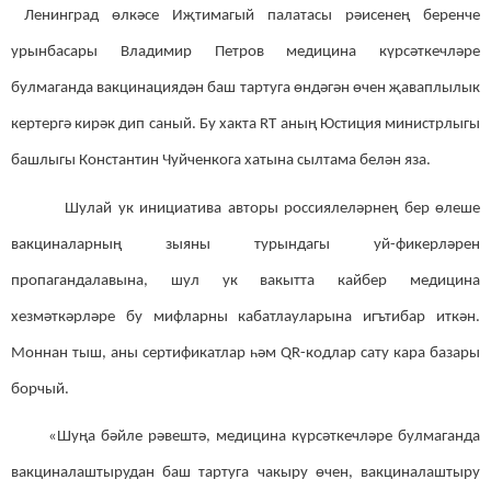
Ленинград өлкәсе Иҗтимагый палатасы рәисенең беренче
урынбасары Владимир Петров медицина күрсәткечләре
булмаганда вакцинациядән баш тартуга өндәгән өчен җаваплылык
кертергә кирәк дип саный. Бу хакта RT аның Юстиция министрлыгы
башлыгы Константин Чуйченкога хатына сылтама белән яза.
Шулай ук инициатива авторы россиялеләрнең бер өлеше
вакциналарның зыяны турындагы уй-фикерләрен
пропагандалавына, шул ук вакытта кайбер медицина
хезмәткәрләре бу мифларны кабатлауларына игътибар иткән.
Моннан тыш, аны сертификатлар һәм QR-кодлар сату кара базары
борчый.
«Шуңа бәйле рәвештә, медицина күрсәткечләре булмаганда
вакциналаштырудан баш тартуга чакыру өчен, вакциналаштыру