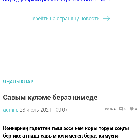
Перейти на страницу новости
ЯҢАЛЫКЛАР
Савым күләме бераз кимеде
admin,
23 июль 2021 - 09:07
874
0
0
Көннәрнең гадәттән тыш эссе һәм коры торуы соңгы
бер-ике атнада савым күләменең бераз кимүенә