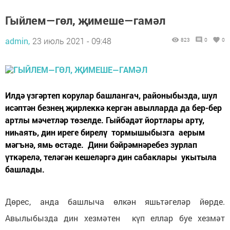
Гыйлем—гөл, җимеше—гамәл
admin,
23 июль 2021 - 09:48
823
0
0
Илдә үзгәртеп корулар башлангач, районыбызда, шул
исәптән безнең җирлеккә кергән авылларда да бер-бер
артлы мәчетләр төзелде. Гыйбәдәт йортлары арту,
ниһаять, дин иреге бирелү тормышыбызга аерым
мәгънә, ямь өстәде. Дини бәйрәмнәребез зурлап
үткәрелә, теләгән кешеләргә дин сабаклары укытыла
башлады.
Дөрес, анда башлыча өлкән яшьтәгеләр йөрде.
Авылыбызда дин хезмәтен күп еллар буе хезмәт