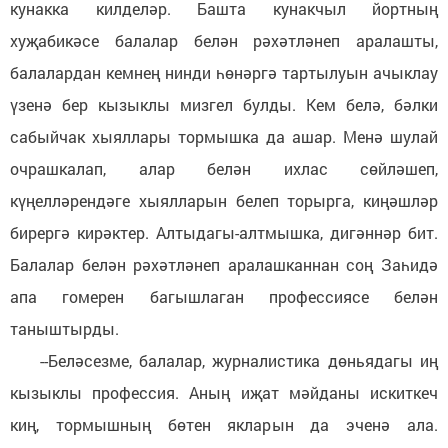
кунакка килделәр. Башта кунакчыл йортның
хуҗабикәсе балалар белән рәхәтләнеп аралашты,
балалардан кемнең нинди һөнәргә тартылуын ачыклау
үзенә бер кызыклы мизгел булды. Кем белә, бәлки
сабыйчак хыяллары тормышка да ашар. Менә шулай
очрашкалап, алар белән ихлас сөйләшеп,
күңелләрендәге хыялларын белеп торырга, киңәшләр
бирергә кирәктер. Алтыдагы-алтмышка, дигәннәр бит.
Балалар белән рәхәтләнеп аралашканнан соң Заһидә
апа гомерен багышлаган профессиясе белән
таныштырды.
--Беләсезме, балалар, журналистика дөньядагы иң
кызыклы профессия. Аның иҗат мәйданы искиткеч
киң, тормышның бөтен якларын да эченә ала.