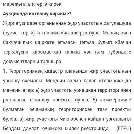
мөрәҗәгать итәргә кирәк.
Аукционда катнашу кирәкме?
Җирле үзидарә органыннан җир участогын сатулашуда
(русча: торги) катнашмыйча алырга була. Моның өчен
бакчачылык ширкәте әгъзасы (әгъза булып кйачан
теркәлүенә карамастан) гариза яза һәм түбәндәге
документларны тапшыра:
1. Территориянең кадастр планында җир участогының
урнашу схемасы. Мондый схема таләп ителмәскә дә
мөмкин, әгәр: а) җир участогы урнашкан территориянең
расланган ызанлау проекты булса; б) коммерцияле
булмаган оешманың территориясен төзү проекты
булса; в) җир участогы чикләренең кайдан узганлыгы
Бердәм дәүләт күчемсез милек реестрында (ЕГРН)