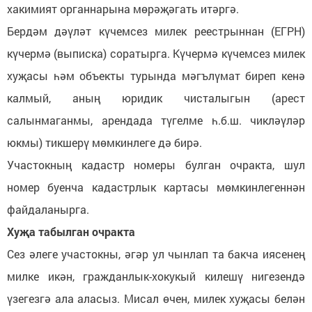
хакимият органнарына мөрәҗәгать итәргә.
Бердәм дәүләт күчемсез милек реестрыннан (ЕГРН)
күчермә (выписка) соратырга. Күчермә күчемсез милек
хуҗасы һәм объекты турында мәгълүмат биреп кенә
калмый, аның юридик чисталыгын (арест
салынмаганмы, арендада түгелме һ.б.ш. чикләүләр
юкмы) тикшерү мөмкинлеге дә бирә.
Участокның кадастр номеры булган очракта, шул
номер буенча кадастрлык картасы мөмкинлегеннән
файдаланырга.
Хуҗа табылган очракта
Сез әлеге участокны, әгәр ул чынлап та бакча иясенең
милке икән, гражданлык-хокукый килешү нигезендә
үзегезгә ала аласыз. Мисал өчен, милек хуҗасы белән