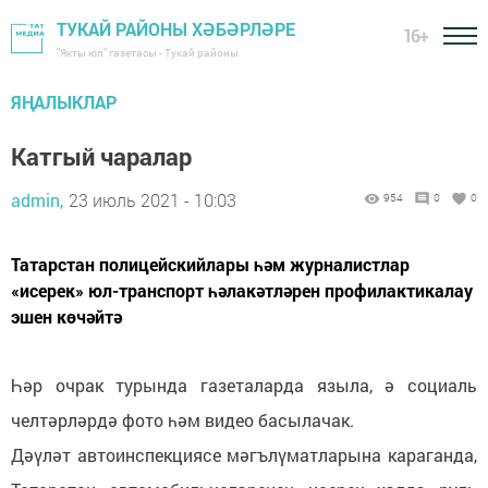
ТУКАЙ РАЙОНЫ ХӘБӘРЛӘРЕ
16+
"Якты юл" газетасы - Тукай районы
ЯҢАЛЫКЛАР
Катгый чаралар
admin,
23 июль 2021 - 10:03
954
0
0
Татарстан полицейскийлары һәм журналистлар
«исерек» юл-транспорт һәлакәтләрен профилактикалау
эшен көчәйтә
Һәр очрак турында газеталарда языла, ә социаль
челтәрләрдә фото һәм видео басылачак.
Дәүләт автоинспекциясе мәгълүматларына караганда,