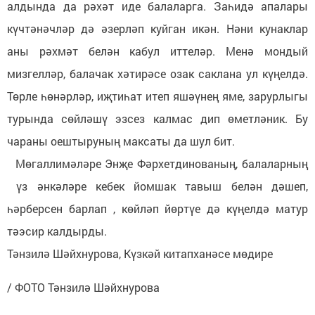
алдында да рәхәт иде балаларга. Заһидә апалары
күчтәнәчләр дә әзерләп куйган икән. Нәни кунаклар
аны рәхмәт белән кабул иттеләр. Менә мондый
мизгелләр, балачак хәтирәсе озак саклана ул күңелдә.
Төрле һөнәрләр, иҗтиһат итеп яшәүнең яме, зарурлыгы
турында сөйләшү эзсез калмас дип өметләник. Бу
чараны оештыруның максаты да шул бит.
Мөгаллимәләре Энҗе Фәрхетдинованың, балаларның
үз әнкәләре кебек йомшак тавыш белән дәшеп,
һәрберсен барлап , көйләп йөртүе дә күңелдә матур
тәэсир калдырды.
Тәнзилә Шәйхнурова, Күзкәй китапханәсе мөдире
/ ФОТО Тәнзилә Шәйхнурова