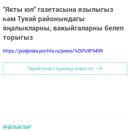
"Якты юл" газетасына язылыгыз
һәм Тукай районындагы
яңалыкларны, вакыйгаларны белеп
торыгыз
https://podpiska.pochta.ru/press/%D0%9F9499
Перейти на страницу новости
ЯҢАЛЫКЛАР