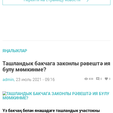
ЯҢАЛЫКЛАР
Ташландык бакчага законлы рәвештә ия
булу мөмкинме?
admin,
23 июль 2021 - 09:16
838
0
0
Үз бакчаң белән янәшәдәге ташландык участокны