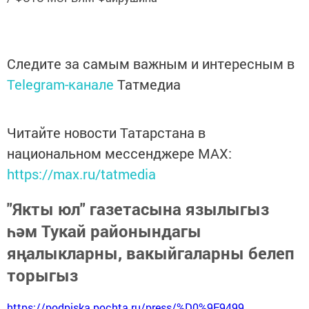
Следите за самым важным и интересным в
Telegram-канале
Татмедиа
Читайте новости Татарстана в
национальном мессенджере MАХ:
https://max.ru/tatmedia
"Якты юл" газетасына язылыгыз
һәм Тукай районындагы
яңалыкларны, вакыйгаларны белеп
торыгыз
https://podpiska.pochta.ru/press/%D0%9F9499