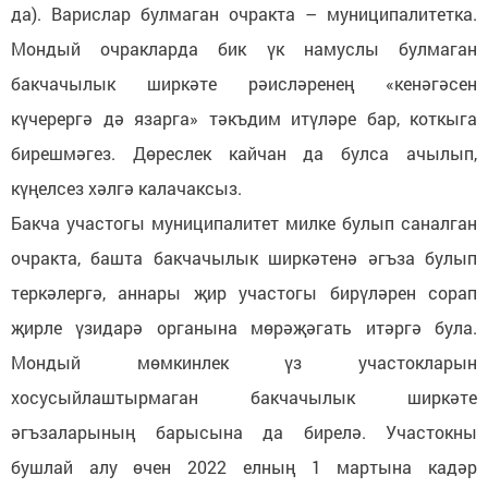
да). Варислар булмаган очракта – муниципалитетка.
Мондый очракларда бик үк намуслы булмаган
бакчачылык ширкәте рәисләренең «кенәгәсен
күчерергә дә язарга» тәкъдим итүләре бар, коткыга
бирешмәгез. Дөреслек кайчан да булса ачылып,
күңелсез хәлгә калачаксыз.
Бакча участогы муниципалитет милке булып саналган
очракта, башта бакчачылык ширкәтенә әгъза булып
теркәлергә, аннары җир участогы бирүләрен сорап
җирле үзидарә органына мөрәҗәгать итәргә була.
Мондый мөмкинлек үз участокларын
хосусыйлаштырмаган бакчачылык ширкәте
әгъзаларының барысына да бирелә. Участокны
бушлай алу өчен 2022 елның 1 мартына кадәр