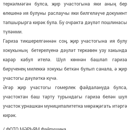
теркәлмәгән булса, җир участогына яки аның бер
өлешенә ия булуны раслаучы яки билгеләүче документ
тапшырырга кирәк була. Бу очракта дәүләт пошлинасы
түләнми.
Гариза тикшерелгәннән соң, җир участогына ия булу
хокукының бетерелүенә дәүләт теркәвен узу хакында
карар кабул ителә. Шул көннән башлап гариза
бирүченең милеккә хокукы беткән булып санала, ә җир
участогы дәүләткә күчә.
Әгәр җир участогы гомерлек файдалануда булса,
участоктан баш тарту турындагы гариза белән шул
участок урнашкан муниципалитетка мөрәҗәгать итәргә
кирәк.
/ ФОТО МӘРЬЯМ Файрушина