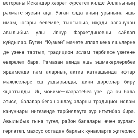
ветераны Искәндәр хәзрәт күрсәтеп килде. Аллаһының
рәхмәте яусын аңа. Узган елда аның урынына яшь
имам, югары белемле, тынгысыз, иҗади эзләнүчән
авылыбыз улы Илнур Фәрхетдиновны сайлап
куйдылар. Бүген “Күзкәй” мәчете ипләп кенә яшьләрне
дә үзенә тартып, традицион ислам тәрбиясе үзәгенә
әверелеп бара. Рамазан аенда яшь эшмәкәрләребез
ярдәмендә һәм аларның актив катнашында ифтар
мәҗлесләре еш уздырылды, дини дәресләр бирү
яңартылды. Иң мөһиме—хәзрәтебез үзе дә өч бала
әтисе, балалар белән эшләү, аларны традицион ислам
кануннары нигезендә тәрбияләүгә зур игътибар бирә.
Авылыбыз гына түгел, район балалары өчен зурлап-
гөрләтеп, махсус остадан барлык кунакларга җитерлек