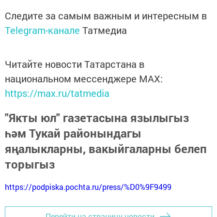
Следите за самым важным и интересным в
Telegram-канале
Татмедиа
Читайте новости Татарстана в
национальном мессенджере MАХ:
https://max.ru/tatmedia
"Якты юл" газетасына язылыгыз
һәм Тукай районындагы
яңалыкларны, вакыйгаларны белеп
торыгыз
https://podpiska.pochta.ru/press/%D0%9F9499
Перейти на страницу новости