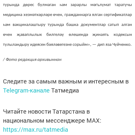
турында дөрес булмаган һәм зарарлы мәгълүмат таратучы
медицина хезмәткәрләре өчен, гражданнарга ялган сертификатлар
һәм вакциналаштыру турында башка документлар сатып алган
өчен җаваплылык билгеләү өлешендә җинаять кодексын
тулыландыру идеясен бәяләвегезне сорыйм», — дип яза Чуйченко.
/ Фото редакция архивыннан
Следите за самым важным и интересным в
Telegram-канале
Татмедиа
Читайте новости Татарстана в
национальном мессенджере MАХ:
https://max.ru/tatmedia