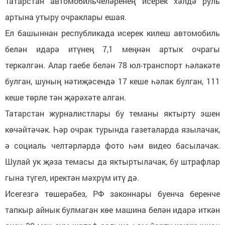
Татарстан автомобильчеләренең исерек хәлдә руль
артына утыру очраклары ешая.
Ел башыннан республикада исерек килеш автомобиль
белән идарә итүнең 7,1 меңнән артык очрагы
теркәлгән. Алар гаебе белән 78 юл-транспорт һәлакәте
булган, шуның нәтиҗәсендә 17 кеше һәлак булган, 111
кеше төрле тән җәрәхәте алган.
Татарстан журналистлары бу теманы яктырту эшен
көчәйтәчәк. Һәр очрак турында газеталарда язылачак,
ә социаль челтәрләрдә фото һәм видео басылачак.
Шулай ук җәза темасы да яктыртылачак, бу штрафлар
гына түгел, иректән мәхрүм итү дә.
Исегезгә төшерәбез, РФ законнары буенча беренче
тапкыр айнык булмаган көе машина белән идарә иткән