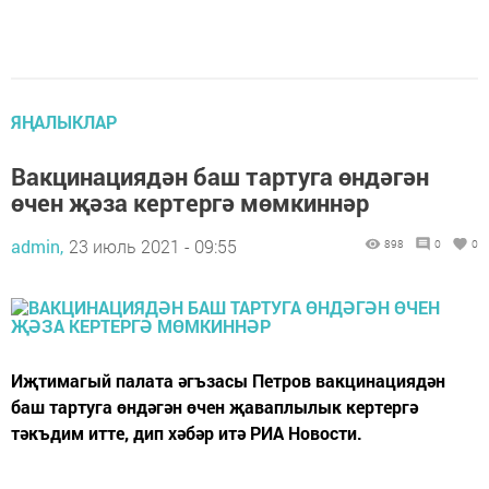
ЯҢАЛЫКЛАР
Вакцинациядән баш тартуга өндәгән
өчен җәза кертергә мөмкиннәр
admin,
23 июль 2021 - 09:55
898
0
0
Иҗтимагый палата әгъзасы Петров вакцинациядән
баш тартуга өндәгән өчен җаваплылык кертергә
тәкъдим итте, дип хәбәр итә РИА Новости.