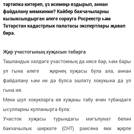
тәртипкә китереп, үз исемеңә яздырып, аннан
файдалану мөмкинме? Кайбер бакчачыларны
кызыксындырган әлеге сорауга Росреестр һәм
Татарстан кадастрлык палатасы экспертлары җавап
бирә.
Җир участогының хуҗасын табарга
Ташландык хәлдәге участокның да иясе бар, һәм бары
ул гына әлеге җирнең хуҗасы була ала, аннан
файдалану һәм ни дә булса эшләтү хокукына да ул
гына ия.
Менә шул хокукларга ия хуҗаны табу өчен түбәндәге
ысулларны кулланырга була:
Участок хуҗасы турындагы мәгълүмат белән
бакчачылык ширкәте (СНТ) рәисенә яки җирле