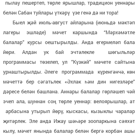
пылау пешертеп, төрле ярышлар, традицион уеннары
белән Сабан туйлары үткәрү үзе генә дә ни тора!
Быел җәй июль-август айларына (июньдә мәктәп
лагеры эшләде) мәчет каршында “Мәрхәмәтле
балалар” курсы оештырылды. Анда егермеләп бала
йөри. Алдан ук бай эчтәлекле шөгыльләр
программасы төзелеп, ул ”Күзкәй” мәчете сайтына
урнаштырылды. Әлеге программада күренгәнчә, көн
мәчеттә бер сәгатьлек «Әхлак һәм дин нигезләре”
дәресе белән башлана. Аннары балалар гөрләшеп чәй
эчеп ала, шуннан соң төрле уеннар: велоярышлар, ат
арбасына утырып йөрү, кыскасы, кызыклы чаралар
җитәрлек. Эле анда Ижау шәһәре зоопаркына сәяхәт
кылу, мәчет янында балалар белән бергә корбан ашы