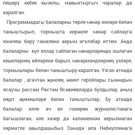
пешерү кебек кызклы, мавыктыргыч чаралар да
каралган.
Программадагы балаларны төрле һөнәр ияләре белән
таныштырып, тормышта кирәкле һөнәр сайлауга
юнәлеш бирү гамәленә аерым игътибар иттем. Анда
балаларны күп еллар сайлаган һөнәрләрендә эшләгән
кешеләрнең өйләренә барып, һөнәрмәндләрнең үзләре,
тормышлары белән таныштыру каралган. Узган атнада
балалар , агачтан җәнлек, әкият геройлары сыннарын
ясаучы рәссам Рөстәм Ясәвиевләрдә булдылар, аның
иҗат җимешләре белән таныштылар. Бу атнада
балалар илле өч ел гомерен журналистикага
багышлаган, әле хәзер дә каләменнән аерылмаган
хөрмәтле авылдашыбыз Заһидә апа Нәбиуллинага