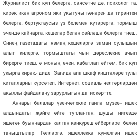
Журналист бик күп белергә, сәясәтче дә, психолог та,
кирәк икән агроном яки укытучы һөнәрен дә тирәнтен
белергә, бертуктаусыз үз белемен күтәрергә, тормыш
эчендә кайнарга, кешеләр белән сөйләшә белергә тиеш.
Синең газетадагы язмаң кешеләргә заман сулышын
алып килергә, тормыштагы чын дөреслекне ачып
бирергә тиеш, ә моның өчен, кабатлап әйтәм, бик күп
укырга кирәк,- диде Заһидә апа шкаф киштәләре тулы
китапларны күрсәтеп. Интернет, социаль челтәрләрдән
акыллы файдалану зарурлыгын да искәртте.
Аннары балалар үзенчәлекле гаилә музее-- ишек
алдындагы җәйге өйгә тупланган, шушы нигездә
яшәгән буыннардан калган көнкүреш әйберләре белән
таныштылар. Гөлләргә, яшеллеккә күмелгән ишек