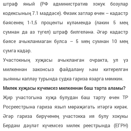
штраф яный (РФ административ хокук бозулар
кодексының 7.1 маддәсе). Физик затлар өчен – кадастр
бәясенең 1-1,5 проценты күләмендә (ләкин 5 мең
сумнан да аз түгел) штраф билгеләнә. Әгәр кадастр
бәясе ачыкланмаган булса – 5 мең сумнан 10 мең
сумга кадәр.
Участокның хуҗасы ачыкланган очракта, ул үз
милкеннән законсыз файдалану һәм китерелгән
зыянны каплау турында судка гариза язарга мөмкин.
Милек хуҗасы күчемсез милкеннән баш тарта аламы?
Җир участогына хуҗа булудан баш тарту өчен ТР
Росреестрына гариза язып мөрәҗәгать итәргә кирәк.
Әгәр гариза бирүченең участокка ия булу хокукы
Бердәм дәүләт күчемсез милек реестрында (ЕГРН)