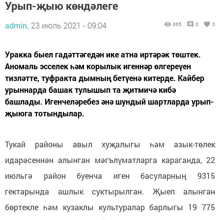
Урып-җыю көндәлеге
admin,
23 июль 2021 - 09:04
865
0
0
Уракка быел гадәттәгедән ике атна иртәрәк төштек.
Аномаль эсселек һәм корылык игеннәр өлгереүен
тизләтте, туфракта дымның бетүенә китерде. Кайбер
урыннарда башак тулышып та җитмичә кибә
башлады. Игенчеләребез әнә шундый шартларда урып-
җыюга тотындылар.
Тукай районы авыл хуҗалыгы һәм азык-төлек
идарәсеннән алынган мәгълүматларга караганда, 22
июльгә район буенча иген басуларның 9315
гектарында ашлык суктырылган. Җыеп алынган
бөртекле һәм кузаклы культуралар барлыгы 19 775