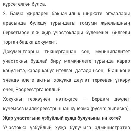
күрсәтелгән булса.
2. Бакча җирләрен бакчачылык ширкәте әгъзалары
арасында бүлешү турындагы гомуми җыелышның
беркетмәсе яки җир участоклары бүленешен билгели
торган башка документ.
Документларны тикшергәннән соң, муниципалитет
участокны бушлай бирү мөмкинлеге турында карар
кабул итә, карар кабул ителгән датадан соң 5 эш көне
эчендә әлеге актны, хокукка дәүләт теркәвен үткәрү
өчен, Росреестрга юллый.
Хокукны теркәүнең нәтиҗәсе – Бердәм дәүләт
күчемсез милек реестрыннан күчермә (русча: выписка).
Җир участогына үзбуйлый хуҗа булучыны ни көтә?
Участокка үзбуйлый хуҗа булучыга административ