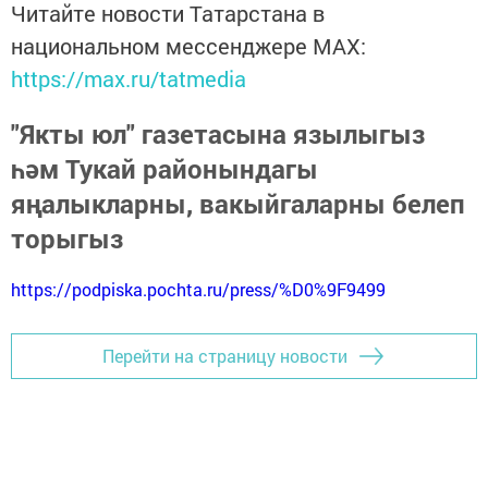
Читайте новости Татарстана в
национальном мессенджере MАХ:
https://max.ru/tatmedia
"Якты юл" газетасына язылыгыз
һәм Тукай районындагы
яңалыкларны, вакыйгаларны белеп
торыгыз
https://podpiska.pochta.ru/press/%D0%9F9499
Перейти на страницу новости