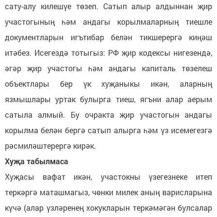
сату-алу килешүе төзеп. Сатып алыр алдыннан җир
участогының һәм андагы корылмаларның тиешле
документларын игътибар белән тикшерергә киңәш
итәбез. Исегездә тотыгыз: РФ җир кодексы нигезендә,
әгәр җир участогы һәм андагы капиталь төзелеш
объектлары бер үк хуҗаныкы икән, аларның
язмышлары уртак булырга тиеш, ягъни алар аерым
сатыла алмый. Бу очракта җир участогын андагы
корылма белән бергә сатып алырга һәм үз исемегезгә
рәсмиләштерергә кирәк.
Хуҗа табылмаса
Хуҗасы вафат икән, участокны үзегезнеке итеп
теркәргә маташмагыз, чөнки милек аның варисларына
күчә (алар үзләренең хокукларын теркәмәгән булсалар