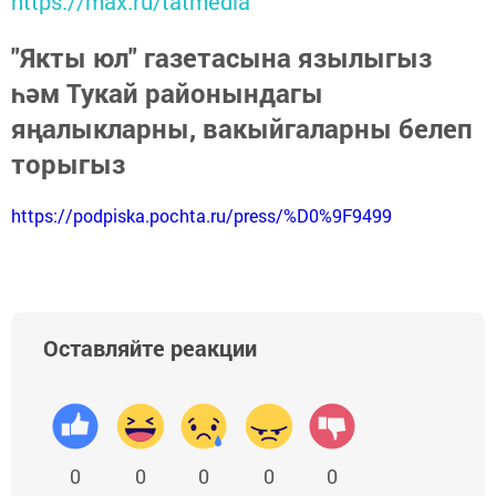
https://max.ru/tatmedia
"Якты юл" газетасына язылыгыз
һәм Тукай районындагы
яңалыкларны, вакыйгаларны белеп
торыгыз
https://podpiska.pochta.ru/press/%D0%9F9499
Оставляйте реакции
0
0
0
0
0