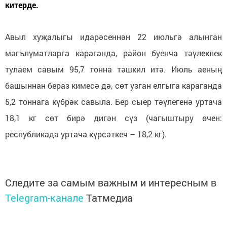
китерде.
Авыл хуҗалыгы идарәсеннән 22 июльгә алынган
мәгълүматларга караганда, район буенча тәүлеклек
тулаем савым 95,7 тонна тәшкил итә. Июль аеның
башыннан бераз кимесә дә, сөт узган елгыга караганда
5,2 тоннага күбрәк савыла. Бер сыер тәүлегенә уртача
18,1 кг сөт бирә дигән сүз (чагыштыру өчен:
республикада уртача күрсәткеч – 18,2 кг).
Следите за самым важным и интересным в
Telegram-канале
Татмедиа