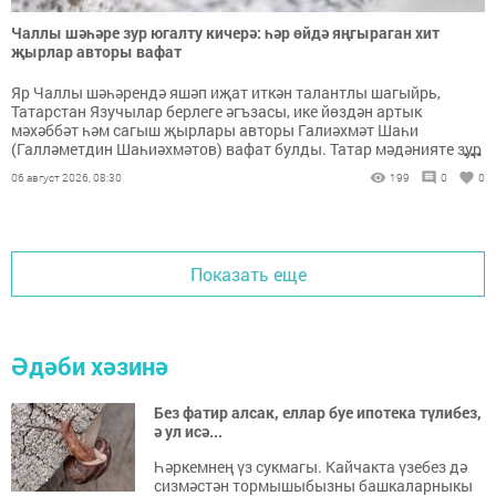
Чаллы шәһәре зур югалту кичерә: һәр өйдә яңгыраган хит
җырлар авторы вафат
Яр Чаллы шәһәрендә яшәп иҗат иткән талантлы шагыйрь,
Татарстан Язучылар берлеге әгъзасы, ике йөздән артык
мәхәббәт һәм сагыш җырлары авторы Галиәхмәт Шаһи
...
(Галләметдин Шаһиәхмәтов) вафат булды. Татар мәдәнияте зур
һәм тирән югалту кичерә.
06 август 2026, 08:30
199
0
0
Показать еще
Әдәби хәзинә
Без фатир алсак, еллар буе ипотека түлибез,
ә ул исә...
Һәркемнең үз сукмагы. Кайчакта үзебез дә
сизмәстән тормышыбызны башкаларныкы