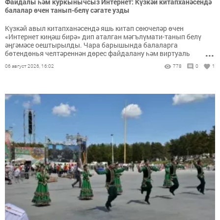
Файдалы һәм куркынычсыз Интернет: Күзкәй китапханәсендә
балалар өчен танып-белү сәгате узды
Күзкәй авыл китапханәсендә яшь китап сөючеләр өчен
«Интернет киңәш бирә» дип аталган мәгълүмати-танып белү
әңгәмәсе оештырылды. Чара барышында балаларга
...
бөтендөнья челтәреннән дөрес файдалану һәм виртуаль
киңлектә үз-үзеңне куркынычсыз тоту кагыйдәләрен җентекләп
06 август 2026, 16:02
778
0
1
аңлаттылар.