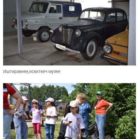
Иштирәкнең искиткеч музее