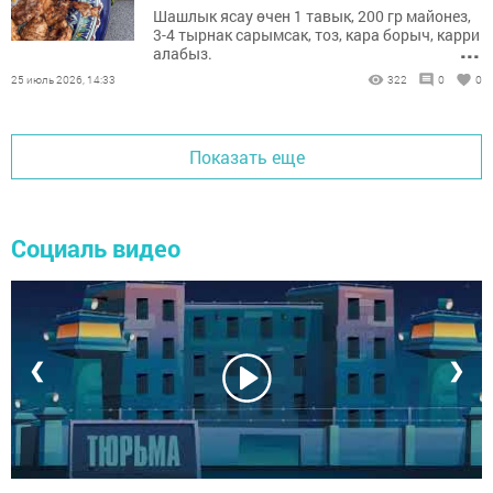
Шашлык ясау өчен 1 тавык, 200 гр майонез,
3-4 тырнак сарымсак, тоз, кара борыч, карри
...
алабыз.
25 июль 2026, 14:33
322
0
0
Показать еще
Социаль видео
❮
❯