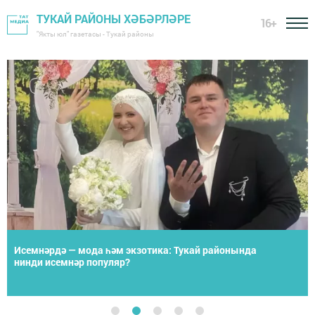
ТУКАЙ РАЙОНЫ ХӘБӘРЛӘРЕ
16+
"Якты юл" газетасы - Тукай районы
Исемнәрдә — мода һәм экзотика: Тукай районында
нинди исемнәр популяр?