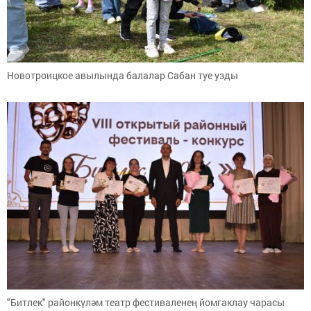
Новотроицкое авылында балалар Сабан туе узды
"Битлек" районкүләм театр фестиваленең йомгаклау чарасы