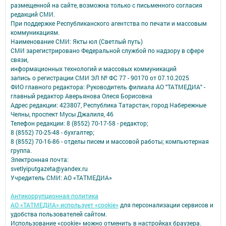
размещенной на сайте, возможна только с письменного согласия
редакций СМИ.
При поддержке Республиканского агентства по печати и массовым
коммуникациям.
Наименование СМИ: Якты юл (Светлый путь)
СМИ зарегистрировано Федеральной службой по надзору в сфере
связи,
информационных технологий и массовых коммуникаций
запись о регистрации СМИ ЭЛ № ФС 77 - 90170 от 07.10.2025
ФИО главного редактора: Руководитель филиала АО "ТАТМЕДИА" -
главный редактор Аверьянова Олеся Борисовна
Адрес редакции: 423807, Республика Татарстан, город Набережные
Челны, проспект Мусы Джалиля, 46
Телефон редакции: 8 (8552) 70-17-58 - редактор;
8 (8552) 70-25-48 - бухгалтер;
8 (8552) 70-16-86 - отделы писем и массовой работы; компьютерная
группа.
Электронная почта:
svetlyiputgazeta@yandex.ru
Учредитель СМИ: АО «ТАТМЕДИА»
Антикоррупционная политика
АО «ТАТМЕДИА» использует «cookie»
для персонализации сервисов и
удобства пользователей сайтом.
Использование «cookie» можно отменить в настройках браузера.