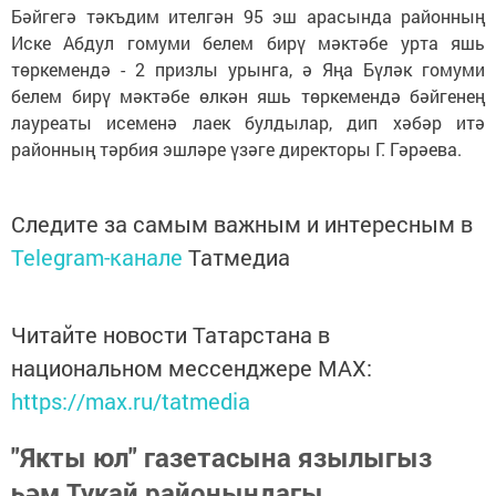
Бәйгегә тәкъдим ителгән 95 эш арасында районның
Иске Абдул гомуми белем бирү мәктәбе урта яшь
төркемендә - 2 призлы урынга, ә Яңа Бүләк гомуми
белем бирү мәктәбе өлкән яшь төркемендә бәйгенең
лауреаты исеменә лаек булдылар, дип хәбәр итә
районның тәрбия эшләре үзәге директоры Г. Гәрәева.
Следите за самым важным и интересным в
Telegram-канале
Татмедиа
Читайте новости Татарстана в
национальном мессенджере MАХ:
https://max.ru/tatmedia
"Якты юл" газетасына язылыгыз
һәм Тукай районындагы