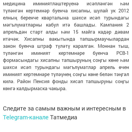
медицина иминиятләштерүенә исәпләнгән һәм
түләнгән кертемнәр буенча хисапны, шулай ук 2012
елның беренче кварталына шәхси исәп турындагы
мәгълүматларны кабул итә башлады. Кампания 2
апрельдән старт алды һәм 15 майга кадәр дәвам
итәчәк. Хисапны вакытында тапшырмаучылардан
закон буенча штраф түләтү каралган. Моннан тыш,
түләнгән иминият кертемнәре буенча РСВ-1
формасындагы хисапны тапшыруның соңгы көне һәм
шәхси исәп турындагы мәгълүматлар апрель өчен
иминият кертемнәре түләүнең соңгы көне белән тәңгәл
килә. Район Пенсия фонды хисап тапшыруны соңгы
көнгә калдырмаска чакыра.
Следите за самым важным и интересным в
Telegram-канале
Татмедиа