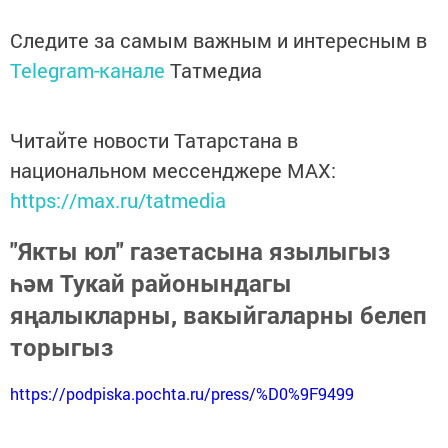
Следите за самым важным и интересным в
Telegram-канале
Татмедиа
Читайте новости Татарстана в
национальном мессенджере MАХ:
https://max.ru/tatmedia
"Якты юл" газетасына язылыгыз
һәм Тукай районындагы
яңалыкларны, вакыйгаларны белеп
торыгыз
https://podpiska.pochta.ru/press/%D0%9F9499