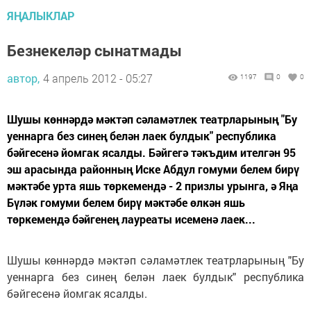
ЯҢАЛЫКЛАР
Безнекеләр сынатмады
автор,
4 апрель 2012 - 05:27
1197
0
0
Шушы көннәрдә мәктәп сәламәтлек театрларының "Бу
уеннарга без синең белән лаек булдык" республика
бәйгесенә йомгак ясалды. Бәйгегә тәкъдим ителгән 95
эш арасында районның Иске Абдул гомуми белем бирү
мәктәбе урта яшь төркемендә - 2 призлы урынга, ә Яңа
Бүләк гомуми белем бирү мәктәбе өлкән яшь
төркемендә бәйгенең лауреаты исеменә лаек...
Шушы көннәрдә мәктәп сәламәтлек театрларының "Бу
уеннарга без синең белән лаек булдык" республика
бәйгесенә йомгак ясалды.