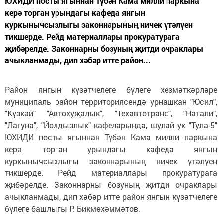
ЮХИДИ посты ягыннан Түбән Кама милли паркына
керә торган урындагы кафеда янгын
куркынычсызлыгы законнарының ничек үтәлүен
тикшерде. Рейд материаллары прокуратурага
җибәрелде. Законнарны бозуның җитди очраклары
ачыкланмады, дип хәбәр итте район...
Район янгын күзәтчелеге бүлеге хезмәткәрләре
муниципаль район территориясендә урнашкан "Юсил",
"Күзкәй" "Автохуҗалык", "Техавтотранс", "Натали",
"Лагуна", "Йолдызлык" кафеларында, шулай ук "Тула-5"
ЮХИДИ посты ягыннан Түбән Кама милли паркына
керә торган урындагы кафеда янгын
куркынычсызлыгы законнарының ничек үтәлүен
тикшерде. Рейд материаллары прокуратурага
җибәрелде. Законнарны бозуның җитди очраклары
ачыкланмады, дип хәбәр итте район янгын күзәтчелеге
бүлеге башлыгы Р. Бикмөхәммәтов.