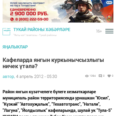
ТУКАЙ РАЙОНЫ ХӘБӘРЛӘРЕ
16+
"Якты юл" газетасы - Тукай районы
ЯҢАЛЫКЛАР
Кафеларда янгын куркынычсызлыгы
ничек үтәлә?
автор,
4 апрель 2012 - 05:30
1394
0
0
Район янгын күзәтчелеге бүлеге хезмәткәрләре
муниципаль район территориясендә урнашкан "Юсил",
"Күзкәй" "Автохуҗалык", "Техавтотранс", "Натали",
"Лагуна", "Йолдызлык" кафеларында, шулай ук "Тула-5"