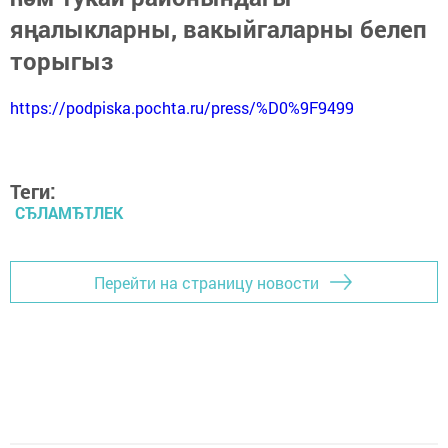
яңалыкларны, вакыйгаларны белеп
торыгыз
https://podpiska.pochta.ru/press/%D0%9F9499
Теги:
СЂЛАМЂТЛЕК
Перейти на страницу новости