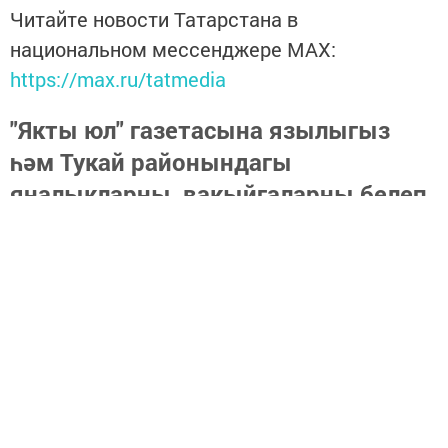
Читайте новости Татарстана в
национальном мессенджере MАХ:
https://max.ru/tatmedia
"Якты юл" газетасына язылыгыз
һәм Тукай районындагы
яңалыкларны, вакыйгаларны белеп
торыгыз
https://podpiska.pochta.ru/press/%D0%9F9499
Теги:
ПЕНСИЯ ФОНДЫ
ХАСАП ТАПШЫРУ