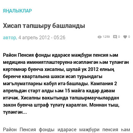
ЯҢАЛЫКЛАР
Хисап тапшыру башланды
автор,
4 апрель 2012 - 05:26
1259
0
0
Район Пенсия фонды идарәсе мәҗбүри пенсия һәм
медицина иминиятләштерүенә исәпләнгән һәм түләнгән
кертемнәр буенча хисапны, шулай ук 2012 елның
беренче кварталына шәхси исәп турындагы
мәгълүматларны кабул итә башлады. Кампания 2
апрельдән старт алды һәм 15 майга кадәр дәвам
итәчәк. Хисапны вакытында тапшырмаучылардан
закон буенча штраф түләтү каралган. Моннан тыш,
түләнгән...
Район Пенсия фонды идарәсе мәҗбүри пенсия һәм