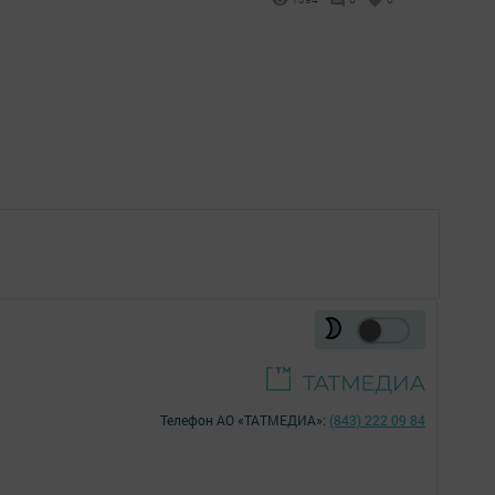
Телефон АО «ТАТМЕДИА»:
(843) 222 09 84