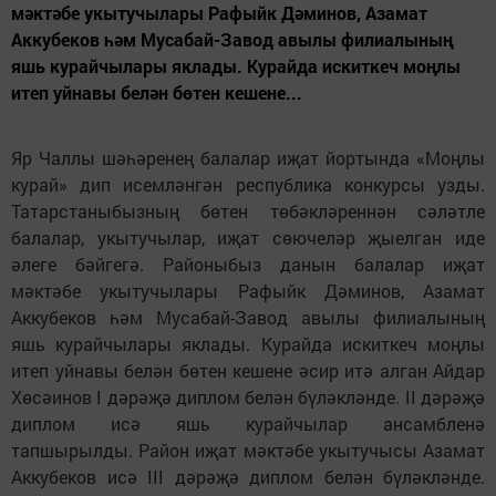
мәктәбе укытучылары Рафыйк Дәминов, Азамат
Аккубеков һәм Мусабай-Завод авылы филиалының
яшь курайчылары яклады. Курайда искиткеч моңлы
итеп уйнавы белән бөтен кешене...
Яр Чаллы шәһәренең балалар иҗат йортында «Моңлы
курай» дип исемләнгән республика конкурсы узды.
Татарстаныбызның бөтен төбәкләреннән сәләтле
балалар, укытучылар, иҗат сөючеләр җыелган иде
әлеге бәйгегә. Районыбыз данын балалар иҗат
мәктәбе укытучылары Рафыйк Дәминов, Азамат
Аккубеков һәм Мусабай-Завод авылы филиалының
яшь курайчылары яклады. Курайда искиткеч моңлы
итеп уйнавы белән бөтен кешене әсир итә алган Айдар
Хөсәинов I дәрәҗә диплом белән бүләкләнде. II дәрәҗә
диплом исә яшь курайчылар ансамбленә
тапшырылды. Район иҗат мәктәбе укытучысы Азамат
Аккубеков исә III дәрәҗә диплом белән бүләкләнде.