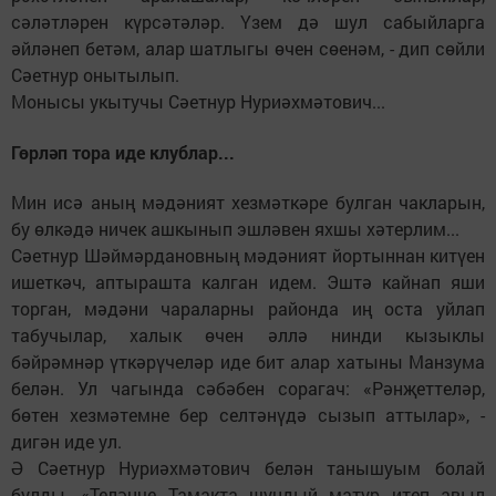
сәләтләрен күрсәтәләр. Үзем дә шул сабыйларга
әйләнеп бетәм, алар шатлыгы өчен сөенәм, - дип сөйли
Сәетнур онытылып.
Монысы укытучы Сәетнур Нуриәхмәтович...
Гөрләп тора иде клублар...
Мин исә аның мәдәният хезмәткәре булган чакларын,
бу өлкәдә ничек ашкынып эшләвен яхшы хәтерлим...
Сәетнур Шәймәрдановның мәдәният йортыннан китүен
ишеткәч, аптырашта калган идем. Эштә кайнап яши
торган, мәдәни чараларны районда иң оста уйлап
табучылар, халык өчен әллә нинди кызыклы
бәйрәмнәр үткәрүчеләр иде бит алар хатыны Манзума
белән. Ул чагында сәбәбен сорагач: «Рәнҗеттеләр,
бөтен хезмәтемне бер селтәнүдә сызып аттылар», -
дигән иде ул.
Ә Сәетнур Нуриәхмәтович белән танышуым болай
булды. «Теләнче Тамакта шундый матур итеп авыл