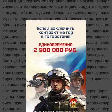
яманга да искиткеч сизгер алар. Физик мөмкинлекләре
чикләнгән балаларның холкын аңлау, нинди дә булса
шөгыль, әйтик, музыка белән кызыксындыру өчен
музыка коралында оста уйный белүең генә җитми.
Моның өчен күркәм сабырлык, ныклы түземлелек, ә иң
мөһиме - шушы балаларны ихлас яратып, аларның
дөньясын, омтылыш-хыялларын аңлап-күреп алырга,
язмыш кыерсыткан нәни күңелләргә ачкыч таба
белергә кирәк, - ди бу эштә шактый тәҗрибә туплаган,
балаларның яраткан абыйларына әйләнгән укытучы.
Сәетнур Нуриәхмәтович балаларның һәрберсе турында
озаклап сөйли ала, һәркайсының уңай сыйфатларын,
сәләтләрен, көйсез чакларын яхшы белә. Ихлас күңелен
биреп, бүгенге кырыс заманда аларны эшләп яшәргә,
кыенлыклар алдында баш имәскә өйрәтә.
- Коллективыбызга фидакарь җанлы, күңелләрен биреп,
шушы балаларны тормышка яраклы итеп тәрбияләү
өчен җан атып эшләүче педагоглар, тәрбиячеләр
тупланган, - ди Сәетнур Нуриәхмәтович эчке бер