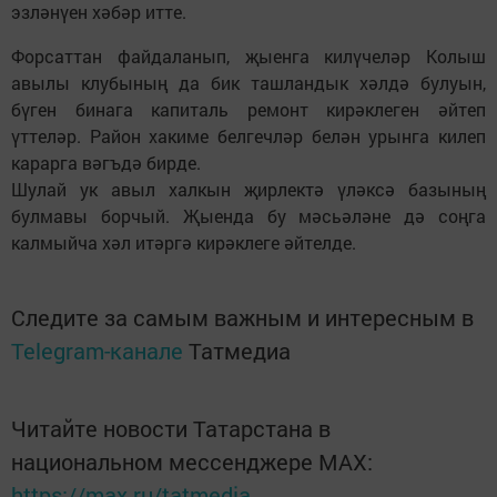
эзләнүен хәбәр итте.
Форсаттан файдаланып, җыенга килүчеләр Колыш
авылы клубының да бик ташландык хәлдә булуын,
бүген бинага капиталь ремонт кирәклеген әйтеп
үттеләр. Район хакиме белгечләр белән урынга килеп
карарга вәгъдә бирде.
Шулай ук авыл халкын җирлектә үләксә базының
булмавы борчый. Җыенда бу мәсьәләне дә соңга
калмыйча хәл итәргә кирәклеге әйтелде.
Следите за самым важным и интересным в
Telegram-канале
Татмедиа
Читайте новости Татарстана в
национальном мессенджере MАХ:
https://max.ru/tatmedia