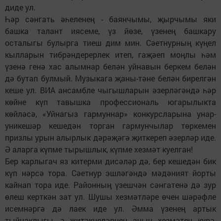
диде ул.
Һәр сәнгать әһеленең - баянчымы, җырчымы яки
башка талант иясеме, үз йөзе, үзенең башкару
осталыгы булырга тиеш дим мин. Сәетнурның күңел
кылларын тибрәндерерлек итеп, гаҗәеп моңлы һәм
үзенә генә хас алымнар белән уйнавын беркем белән
дә бутап булмый. Музыкага җаны-тәне белән бирелгән
кеше ул. ВИА ансамбле чыгышларын әзерләгәндә һәр
көйне күп тавышка профессиональ югарылыкта
көйләсә, «Уйнагыз гармуннар» конкурсларына унар-
уникешәр кешедән торган гармунчылар төркемен
призлы урын алырлык дәрәҗәгә җиткереп әзерләр иде.
Ә аларга күпме тырышлык, күпме хезмәт куелган!
Бер карлыгач яз китерми дисәләр дә, бер кешедән бик
күп нәрсә тора. Сәетнур эшләгәндә мәдәният йорты
кайнап тора иде. Районның үзешчән сәнгатенә дә зур
өлеш керткән зат ул. Шушы хезмәтләре өчен шәрәфле
исемнәргә дә лаек иде ул. Әмма үзенең артык
тыйнаклыгы, ә җитәкчеләрнең аның хезмәтен күрә,