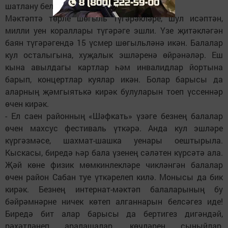
шатлану белән.
Мәктәптә төрле шөгыль түгәрәкләре, шул исәптән,
милли уен кораллары түгәрәге эшли. Үзе җитәкләгән
баян түгәрәгендә 15 үсмер шөгыльләнә икән. Балалар
кул осталыгына, хуҗалык эшләренә өйрәнәләр. Еш
кына авылдагы картлар һәм инвалидлар йортына
барып, концертлар куялар икән. Болар барысы да
аларның җәмгыятькә кирәк булуларын тоеп үссеннәр
өчен кирәк.
- Ел саен районның «Шәфкать» үзәге безнең балалар
өчен махсус фестиваль үткәрә. Анда кул эшләре
күргәзмәсе, шахмат-шашка уенары оештырыла.
Кыскасы, биредә һәр бала үзенең сәләтен күрсәтә ала.
Җәй көне физик мөмкинлекләре чикләнгән балалар
өчен район Сабан туе үткәрелеп килә. Монысы да бик
кирәк. Безнең интернат-мәктәп балаларының бу
бәйрәмнәрне ничек көтеп алганнарын белсәгез иде!
Биредә бит алар барысы да бертигез дигәндәй,
рәхәтләнеп аралашалар, көчләрен сыныйлар,