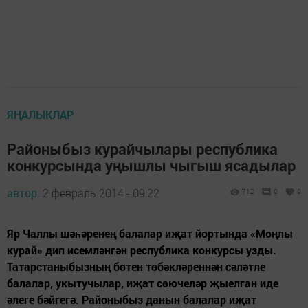
ЯҢАЛЫКЛАР
Районыбыз курайчылары республика
конкурсында уңышлы чыгыш ясадылар
автор,
2 февраль 2014 - 09:22
712
0
0
Яр Чаллы шәһәренең балалар иҗат йортында «Моңлы
курай» дип исемләнгән республика конкурсы узды.
Татарстаныбызның бөтен төбәкләреннән сәләтле
балалар, укытучылар, иҗат сөючеләр җыелган иде
әлеге бәйгегә. Районыбыз данын балалар иҗат