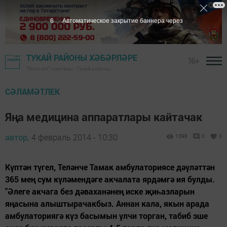
5
Автоматическое закрытие баннера через
ТУКАЙ РАЙОНЫ ХӘБӘРЛӘРЕ
16+
"Якты юл" газетасы - Тукай районы
СӘЛАМӘТЛЕК
Яңа медицина аппаратлары кайтачак
автор,
4 февраль 2014 - 10:30
1098
0
0
Күптән түгел, Теләнче Тамак амбулаториясе дәүләттән
365 мең сум күләмендәге акчалата ярдәмгә ия булды.
"Әлеге акчага без дәваханәнең иске җиһазларын
яңасына алыштырачакбыз. Аннан кала, якын арада
амбулаториягә күз басымын үлчи торган, табиб эше