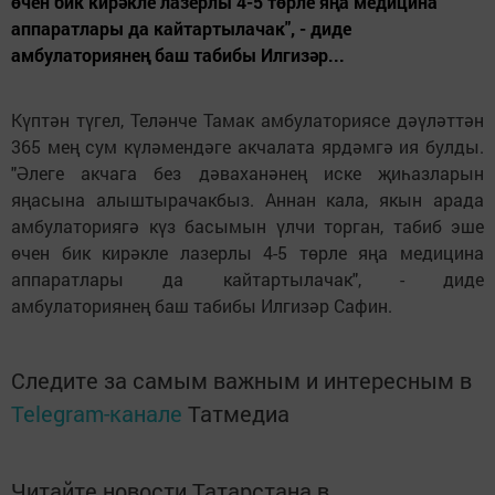
өчен бик кирәкле лазерлы 4-5 төрле яңа медицина
аппаратлары да кайтартылачак", - диде
амбулаториянең баш табибы Илгизәр...
Күптән түгел, Теләнче Тамак амбулаториясе дәүләттән
365 мең сум күләмендәге акчалата ярдәмгә ия булды.
"Әлеге акчага без дәваханәнең иске җиһазларын
яңасына алыштырачакбыз. Аннан кала, якын арада
амбулаториягә күз басымын үлчи торган, табиб эше
өчен бик кирәкле лазерлы 4-5 төрле яңа медицина
аппаратлары да кайтартылачак", - диде
амбулаториянең баш табибы Илгизәр Сафин.
Следите за самым важным и интересным в
Telegram-канале
Татмедиа
Читайте новости Татарстана в