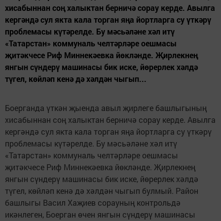
хисабыннан соң халыктан берничә сорау керде. Авылга
кергәндә сул якта кала торган яңа йортларга су үткәрү
проблемасы күтәрелде. Бу мәсьәләне хәл итү
«Татарстан» коммуналь челтәрләре оешмасы
җитәкчесе Риф Миннекәевка йөкләнде. Җирлекнең
янгын сүндерү машинасы бик иске, йөрерлек хәлдә
түгел, көйләп кенә дә хәлдән чыгып...
Боерганда үткән җыенда авыл җирлеге башлыгының
хисабыннан соң халыктан берничә сорау керде. Авылга
кергәндә сул якта кала торган яңа йортларга су үткәрү
проблемасы күтәрелде. Бу мәсьәләне хәл итү
«Татарстан» коммуналь челтәрләре оешмасы
җитәкчесе Риф Миннекәевка йөкләнде. Җирлекнең
янгын сүндерү машинасы бик иске, йөрерлек хәлдә
түгел, көйләп кенә дә хәлдән чыгып булмый. Район
башлыгы Васил Хаҗиев сорауның контрольдә
икәнлеген, Боерган өчен янгын сүндерү машинасы