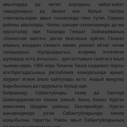
авылларда да көтеп алуларын, кабат-кабат
чакыруларын да беләм әле. Халык театры
спектакльләрен авыл сәхнәсендә генә түгел, Сарман
районы авыллары, Чаллы шәһәре сәхнәләрендә дә еш
күрсәтәләр иде. Казанда Гөлшат Зәйнәшеваның
«Комиссия килгәч» дигән пьесасын куйгач, Гөлшат
апаның ахырдан сәхнәгә менеп, рәхмәт әйтеп чәчәк
тапшыруын, «Булдырдыгыз, әсәрнең эчтәлеген
шулкадәр оста ачтыгыз», - дип котлавын газетага язып
чыккан идем. 1985 елда Теләнче Тамак мәдәният йорты
агитбригадасының республика конкурсында җиңеп,
лауреат исеме алып кайтулары истә. Андый җиңүләр
барыбызның да горурлыгы булыр иде.
Бәйрәмнәр, Сабантуйлары хәзер дә Сәетнур
Шәймәрдәновтан башка узмый. Аның баяны Курган
өлкәсенең Шадрин районы, Екатеринбург, Курган
шәһәрләрендә узган Сабантуйларында милли
моңыбызны таратты. Район, авыл Сабантуйларының
да тансык гармунчысы ул.