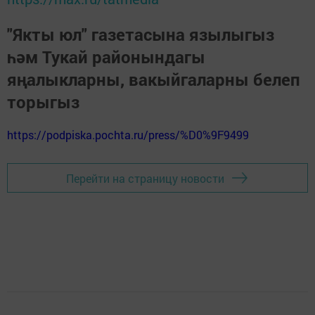
"Якты юл" газетасына язылыгыз
һәм Тукай районындагы
яңалыкларны, вакыйгаларны белеп
торыгыз
https://podpiska.pochta.ru/press/%D0%9F9499
Перейти на страницу новости