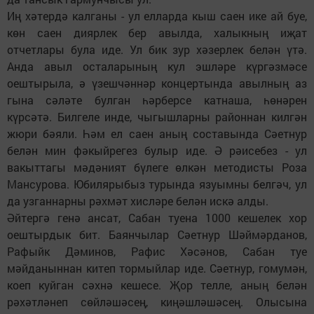
Иң хәтердә калганы - ул елларда кыш саен ике ай буе,
көн саен диярлек бер авылда, халыкның иҗат
отчетлары була иде. Ул бик зур хәзерлек белән үтә.
Анда авыл осталарының кул эшләре күргәзмәсе
оештырыла, ә үзешчәннәр концертында авылның аз
гына сәләте булган һәрберсе катнаша, һөнәрен
күрсәтә. Билгеле инде, чыгышларны районнан килгән
жюри бәяли. Һәм ел саен аның составында Сәетнур
белән мин фәкыйрегез булыр иде. Ә рәисебез - ул
вакыттагы мәдәният бүлеге өлкән методисты Роза
Мансурова. Юбилярыбыз турында язуымны белгәч, ул
да узганнарны рәхмәт хисләре белән искә алды.
Әйтергә генә ансат, Сабан туена 1000 кешелек хор
оештырдык бит. Баянчылар Сәетнур Шәймәрданов,
Рафыйк Дәминов, Рафис Хәсәнов, Сабан туе
мәйданыннан китеп тормыйлар иде. Сәетнур, гомумән,
коеп куйган сәхнә кешесе. Җор телле, аның белән
рәхәтләнеп сөйләшәсең, киңәшләшәсең. Олысына