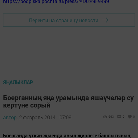
https://podpiska.pochta.ru/press/%D0%9F9499
Перейти на страницу новости
ЯҢАЛЫКЛАР
Боерганның яңа урамында яшәүчеләр су
кертүне сорый
автор,
2 февраль 2014 - 07:08
663
0
0
Боерганда үткән җыенда авыл җирлеге башлыгының