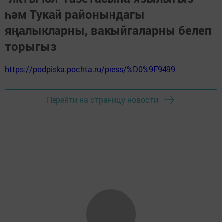
һәм Тукай районындагы
яңалыкларны, вакыйгаларны белеп
торыгыз
https://podpiska.pochta.ru/press/%D0%9F9499
Перейти на страницу новости