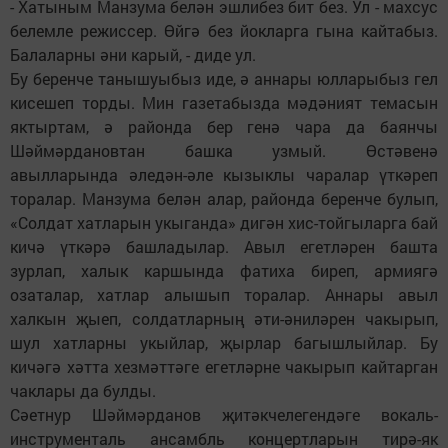
- Хатыным Манзума белән эшлибез бит без. Ул - махсус
белемле режиссер. Өйгә без йокларга гына кайтабыз.
Балаларны әни карый, - диде ул.
Бу беренче танышуыбыз иде, ә аннары юлларыбыз гел
кисешеп торды. Мин газетабызда мәдәният темасын
яктыртам, ә районда бер генә чара да баянчы
Шәймәрдановтан башка узмый. Өстәвенә
авылларында әледән-әле кызыклы чаралар үткәреп
торалар. Манзума белән алар, районда беренче булып,
«Солдат хатларын укыганда» дигән хис-тойгыларга бай
кичә үткәрә башладылар. Авыл егетләрен башта
зурлап, халык каршында фатиха биреп, армиягә
озаталар, хатлар алышып торалар. Аннары авыл
халкын җыеп, солдатларның әти-әниләрен чакырып,
шул хатларны укыйлар, җырлар багышлыйлар. Бу
кичәгә хәтта хезмәттәге егетләрне чакырып кайтарган
чаклары да булды.
Сәетнур Шәймәрданов җитәкчелегендәге вокаль-
инструменталь ансамбль концертларын тирә-як