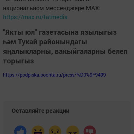
национальном мессенджере MАХ:
https://max.ru/tatmedia
"Якты юл" газетасына язылыгыз
һәм Тукай районындагы
яңалыкларны, вакыйгаларны белеп
торыгыз
https://podpiska.pochta.ru/press/%D0%9F9499
Оставляйте реакции