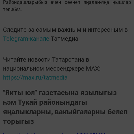
Райондашларыбыз өчен сөенеп яңадан-яңа ңышлар
телибез.
Следите за самым важным и интересным в
Telegram-канале
Татмедиа
Читайте новости Татарстана в
национальном мессенджере MАХ:
https://max.ru/tatmedia
"Якты юл" газетасына язылыгыз
һәм Тукай районындагы
яңалыкларны, вакыйгаларны белеп
торыгыз