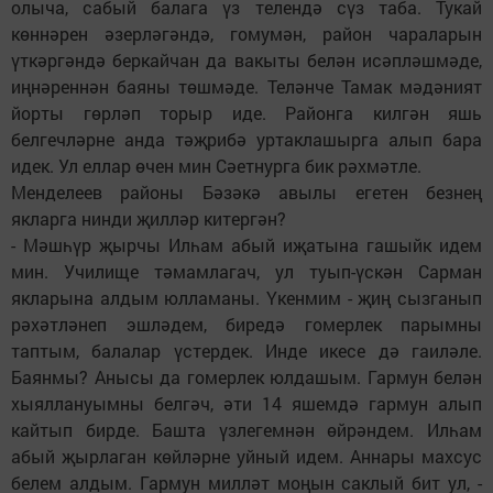
олыча, сабый балага үз телендә сүз таба. Тукай
көннәрен әзерләгәндә, гомумән, район чараларын
үткәргәндә беркайчан да вакыты белән исәпләшмәде,
иңнәреннән баяны төшмәде. Теләнче Тамак мәдәният
йорты гөрләп торыр иде. Районга килгән яшь
белгечләрне анда тәҗрибә уртаклашырга алып бара
идек. Ул еллар өчен мин Сәетнурга бик рәхмәтле.
Менделеев районы Бәзәкә авылы егетен безнең
якларга нинди җилләр китергән?
- Мәшһүр җырчы Илһам абый иҗатына гашыйк идем
мин. Училище тәмамлагач, ул туып-үскән Сарман
якларына алдым юлламаны. Үкенмим - җиң сызганып
рәхәтләнеп эшләдем, биредә гомерлек парымны
таптым, балалар үстердек. Инде икесе дә гаиләле.
Баянмы? Анысы да гомерлек юлдашым. Гармун белән
хыяллануымны белгәч, әти 14 яшемдә гармун алып
кайтып бирде. Башта үзлегемнән өйрәндем. Илһам
абый җырлаган көйләрне уйный идем. Аннары махсус
белем алдым. Гармун милләт моңын саклый бит ул, -