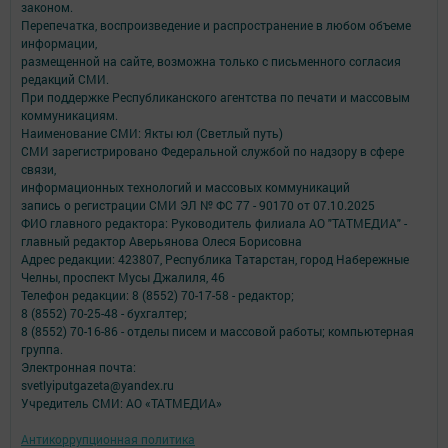
законом.
Перепечатка, воспроизведение и распространение в любом объеме
информации,
размещенной на сайте, возможна только с письменного согласия
редакций СМИ.
При поддержке Республиканского агентства по печати и массовым
коммуникациям.
Наименование СМИ: Якты юл (Светлый путь)
СМИ зарегистрировано Федеральной службой по надзору в сфере
связи,
информационных технологий и массовых коммуникаций
запись о регистрации СМИ ЭЛ № ФС 77 - 90170 от 07.10.2025
ФИО главного редактора: Руководитель филиала АО "ТАТМЕДИА" -
главный редактор Аверьянова Олеся Борисовна
Адрес редакции: 423807, Республика Татарстан, город Набережные
Челны, проспект Мусы Джалиля, 46
Телефон редакции: 8 (8552) 70-17-58 - редактор;
8 (8552) 70-25-48 - бухгалтер;
8 (8552) 70-16-86 - отделы писем и массовой работы; компьютерная
группа.
Электронная почта:
svetlyiputgazeta@yandex.ru
Учредитель СМИ: АО «ТАТМЕДИА»
Антикоррупционная политика