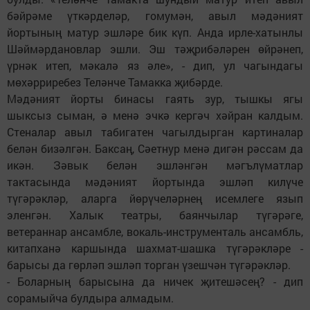
бәйрәме үткәрделәр, гомумән, авыл мәдәният
йортының матур эшләре бик күп. Анда ирле-хатынлы
Шәймәрдановлар эшли. Эш тәҗрибәләрен өйрәнеп,
үрнәк итеп, мәкалә яз әле», - дип, ул чагындагы
мөхәрриребез Теләнче Тамакка җибәрде.
Мәдәният йорты бинасы гаять зур, тышкы ягы
шыксыз сыман, ә менә эчкә кергәч хәйран калдым.
Стеналар авыл табигатен чагылдырган картиналар
белән бизәлгән. Баксаң, Сәетнур менә дигән рәссам да
икән. Зәвык белән эшләнгән мәгълүматлар
тактасында мәдәният йортында эшләп килүче
түгәрәкләр, аларга йөрүчеләрнең исемлеге язып
эленгән. Халык театры, баянчылар түгәрәге,
ветераннар ансамбле, вокаль-инструменталь ансамбль,
китапханә каршында шахмат-шашка түгәрәкләре -
барысы да гөрләп эшләп торган үзешчән түгәрәкләр.
- Боларның барысына да ничек җитешәсең? - дип
сорамыйча булдыра алмадым.