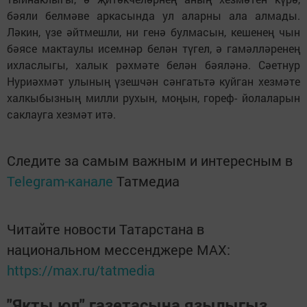
бәяли белмәве аркасында ул аларны ала алмады.
Ләкин, үзе әйтмешли, ни генә булмасын, кешенең чын
бәясе мактаулы исемнәр белән түгел, ә гамәлләренең
ихласлыгы, халык рәхмәте белән бәяләнә. Сәетнур
Нуриәхмәт улының үзешчән сәнгатьтә куйган хезмәте
халкыбызның милли рухын, моңын, гореф- йолаларын
саклауга хезмәт итә.
Следите за самым важным и интересным в
Telegram-канале
Татмедиа
Читайте новости Татарстана в
национальном мессенджере MАХ:
https://max.ru/tatmedia
"Якты юл" газетасына язылыгыз