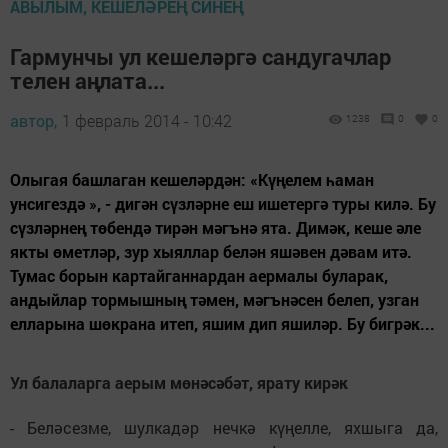
АВЫЛЫМ, КЕШЕЛӘРЕҢ СИНЕҢ
Гармунчы ул кешеләргә сандугачлар
телен аңлата...
автор,
1 февраль 2014 - 10:42
1238
0
0
Олыгая башлаган кешеләрдән: «Күңелем һаман
унсигездә », - дигән сүзләрне еш ишетергә туры килә. Бу
сүзләрнең төбендә тирән мәгънә ята. Димәк, кеше әле
якты өметләр, зур хыяллар белән яшәвен дәвам итә.
Тумас борын картайганнардан аермалы буларак,
андыйлар тормышның тәмен, мәгънәсен белеп, узган
елларына шөкрана итеп, яшим дип яшиләр. Бу бигрәк...
Ул балаларга аерым мөнәсәбәт, ярату кирәк
- Беләсезме, шулкадәр нечкә күңелле, яхшыга да,