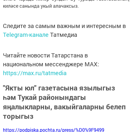
киләсе санында укый алачаксыз.
Следите за самым важным и интересным в
Telegram-канале
Татмедиа
Читайте новости Татарстана в
национальном мессенджере MАХ:
https://max.ru/tatmedia
"Якты юл" газетасына язылыгыз
һәм Тукай районындагы
яңалыкларны, вакыйгаларны белеп
торыгыз
https://podpiska.pochta.ru/press/%D0%9F9499