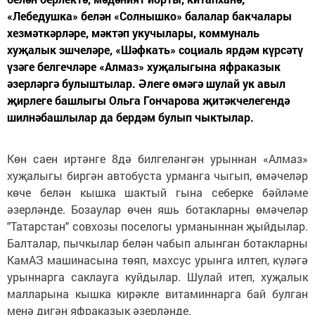
«Лебедушка» белән «Солнышко» балалар бакчалары
хезмәткәрләре, мәктәп укучылары, коммуналь
хуҗалык эшчеләре, «Шәфкать» социаль ярдәм күрсәтү
үзәге белгечләре «Алмаз» хуҗалыгына яфраказык
әзерләргә булыштылар. Әлеге өмәгә шулай ук авыл
җирлеге башлыгы Ольга Гончарова җитәкчелегендә
шилнәбашлылар да бердәм булып чыктылар.
Көн саен иртәнге 8дә билгеләнгән урыннан «Алмаз»
хуҗалыгы биргән автобуста урманга чыгып, өмәчеләр
көче белән кышка шактый гына себерке бәйләме
әзерләнде. Бозаулар өчен яшь ботакларны өмәчеләр
"Татарстан" совхозы поселогы урманыннан җыйдылар.
Балталар, пычкылар белән чабып алынган ботакларны
КамАЗ машинасына төяп, махсус урынга илтеп, күләгә
урыннарга саклауга куйдылар. Шулай итеп, хуҗалык
малларына кышка кирәкле витаминнарга бай булган
менә дигән яфраказык әзерләнде.