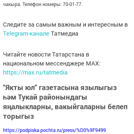
чакыра. Телефон номеры: 70-01-77.
Следите за самым важным и интересным в
Telegram-канале
Татмедиа
Читайте новости Татарстана в
национальном мессенджере MАХ:
https://max.ru/tatmedia
"Якты юл" газетасына язылыгыз
һәм Тукай районындагы
яңалыкларны, вакыйгаларны белеп
торыгыз
https://podpiska.pochta.ru/press/%D0%9F9499