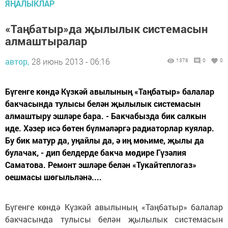
ЯҢАЛЫКЛАР
«Таңбатыр»да җылылык системасын
алмаштыралар
автор,
28 июнь 2013 - 06:16
1378
0
0
Бүгенге көндә Күзкәй авылының «Таңбатыр» балалар
бакчасында тулысы белән җылылык системасын
алмаштыру эшләре бара. - Бакчабызда бик салкын
иде. Хәзер исә бөтен бүлмәләргә радиаторлар куялар.
Бу бик матур да, уңайлы да, ә иң мөһиме, җылы да
булачак, - дип белдерде бакча мөдире Гүзәлия
Саматова. Ремонт эшләре белән «Тукайтеплогаз»
оешмасы шөгыльләнә....
Бүгенге көндә Күзкәй авылының «Таңбатыр» балалар
бакчасында тулысы белән җылылык системасын