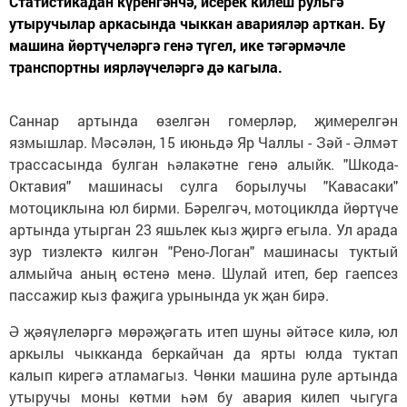
Статистикадан күренгәнчә, исерек килеш рульгә
утыручылар аркасында чыккан аварияләр арткан. Бу
машина йөртүчеләргә генә түгел, ике тәгәрмәчле
транспортны иярләүчеләргә дә кагыла.
Саннар артында өзелгән гомерләр, җимерелгән
язмышлар. Мәсәлән, 15 июньдә Яр Чаллы - Зәй - Әлмәт
трассасында булган һәлакәтне генә алыйк. "Шкода-
Октавия" машинасы сулга борылучы "Кавасаки"
мотоциклына юл бирми. Бәрелгәч, мотоциклда йөртүче
артында утырган 23 яшьлек кыз җиргә егыла. Ул арада
зур тизлектә килгән "Рено-Логан" машинасы туктый
алмыйча аның өстенә менә. Шулай итеп, бер гаепсез
пассажир кыз фаҗига урынында ук җан бирә.
Ә җәяүлеләргә мөрәҗәгать итеп шуны әйтәсе килә, юл
аркылы чыкканда беркайчан да ярты юлда туктап
калып кирегә атламагыз. Чөнки машина руле артында
утыручы моны көтми һәм бу авария килеп чыгуга