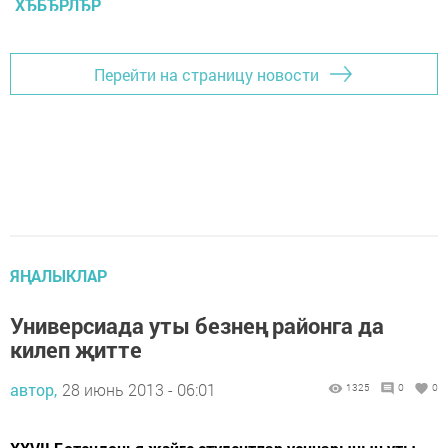
ХЂБЂРЛЂР
Перейти на страницу новости
ЯҢАЛЫКЛАР
Универсиада уты безнең районга да
килеп җитте
автор,
28 июнь 2013 - 06:01
1325
0
0