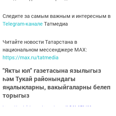
Следите за самым важным и интересным в
Telegram-канале
Татмедиа
Читайте новости Татарстана в
национальном мессенджере MАХ:
https://max.ru/tatmedia
"Якты юл" газетасына язылыгыз
һәм Тукай районындагы
яңалыкларны, вакыйгаларны белеп
торыгыз
https://podpiska.pochta.ru/press/%D0%9F9499