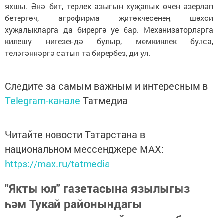
яхшы. Әнә бит, терлек азыгын хуҗалык өчен әзерләп
бетергәч, агрофирма җитәкчесенең шәхси
хуҗалыкларга да бирергә уе бар. Механизаторларга
килешү нигезендә булыр, мөмкинлек булса,
теләгәннәргә сатып та бирербез, ди ул.
Следите за самым важным и интересным в
Telegram-канале
Татмедиа
Читайте новости Татарстана в
национальном мессенджере MАХ:
https://max.ru/tatmedia
"Якты юл" газетасына язылыгыз
һәм Тукай районындагы