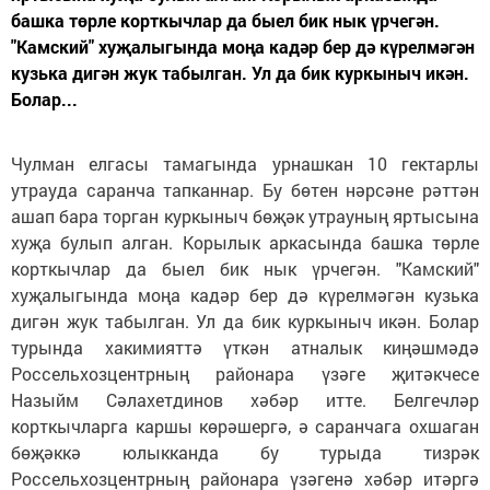
башка төрле корткычлар да быел бик нык үрчегән.
"Камский" хуҗалыгында моңа кадәр бер дә күрелмәгән
кузька дигән жук табылган. Ул да бик куркыныч икән.
Болар...
Чулман елгасы тамагында урнашкан 10 гектарлы
утрауда саранча тапканнар. Бу бөтен нәрсәне рәттән
ашап бара торган куркыныч бөҗәк утрауның яртысына
хуҗа булып алган. Корылык аркасында башка төрле
корткычлар да быел бик нык үрчегән. "Камский"
хуҗалыгында моңа кадәр бер дә күрелмәгән кузька
дигән жук табылган. Ул да бик куркыныч икән. Болар
турында хакимияттә үткән атналык киңәшмәдә
Россельхозцентрның районара үзәге җитәкчесе
Назыйм Сәлахетдинов хәбәр итте. Белгечләр
корткычларга каршы көрәшергә, ә саранчага охшаган
бөҗәккә юлыкканда бу турыда тизрәк
Россельхозцентрның районара үзәгенә хәбәр итәргә