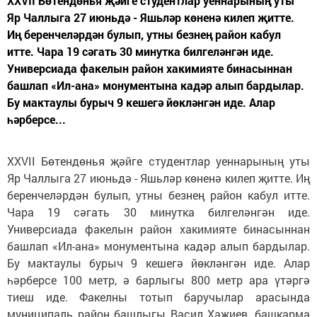
XXVII Бөтендөнья җәйге студентлар уеннарының уты
Яр Чаллыга 27 июньдә - Яшьләр көненә килеп җитте.
Иң беренчеләрдән булып, утны безнең район кабул
итте. Чара 19 сәгать 30 минутка билгеләнгән иде.
Универсиада факелын район хакимияте бинасыннан
башлап «Ил-ана» монументына кадәр алып бардылар.
Бу мактаулы бурыч 9 кешегә йөкләнгән иде. Алар
һәрберсе...
XXVII Бөтендөнья җәйге студентлар уеннарының уты
Яр Чаллыга 27 июньдә - Яшьләр көненә килеп җитте. Иң
беренчеләрдән булып, утны безнең район кабул итте.
Чара 19 сәгать 30 минутка билгеләнгән иде.
Универсиада факелын район хакимияте бинасыннан
башлап «Ил-ана» монументына кадәр алып бардылар.
Бу мактаулы бурыч 9 кешегә йөкләнгән иде. Алар
һәрберсе 100 метр, ә барлыгы 800 метр ара үтәргә
тиеш иде. Факелны тотып баручылар арасында
муниципаль район башлыгы Васил Хаҗиев, башкарма