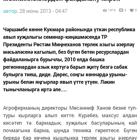
автор,
28 июнь 2013 - 04:47
1310
0
0
Чәршәмбе көнне Кукмара районында үткән республика
авыл хуҗалыгы семинар-киңәшмәсендә ТР
Президенты Рөстәм Миңнеханов терлек азыгы әзерләү
мәсьәләсенә кагылып, без бүген бөтен ресурслардан
файдаланырга бурычлы, 2010 елда башка
регионнардан азык кертүгә барып җитү безгә сабак
булырга тиеш, диде. Дөрес, соңгы көннәрдә урыны-
урыны белән яңгырлар явып үтте үтүен. Ләкин
тынычланырга иртә әле....
Агрофирманың директоры Мөсәнниф Ханов безне туп-
туры кырларга алып китте. Күрәбез, махсус алдан
кисәтеп тә бармадык, хуҗалык басуларының кай
почмагына барма, шунда техника гөрелтесе. Бүген
биредә бар көченә кышлыкка терлек азыгы әзерләү