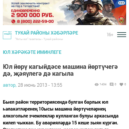
ТУКАЙ РАЙОНЫ ХӘБӘРЛӘРЕ
16+
"Якты юл" газетасы - Тукай районы
ЮЛ ХӘРӘКӘТЕ ИМИНЛЕГЕ
Юл йөрү кагыйдәсе машина йөртүчегә
дә, җәяүлегә дә кагыла
автор,
28 июнь 2013 - 13:55
1434
0
0
Быел район территориясендә булган барлык юл
һәлакәтләренең 10ысы машина йөртүчеләрнең
алкогольле эчемлекләр кулланган булуы аркасында
килеп чыккан. Бу аварияләрдә 15 кеше зыян күргән.