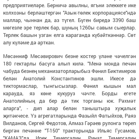
предприятиеләре. Берничә авылны, ягъни элеккеге ике
колхозны берләштергән "Азык-төлек корпорациясе"ндә
маллар, чыннан да, аз түгел. Бүген биредә 3390 баш
мөгезле эре терлек бар, шуның 1260ы савым сыерлар.
Терлек башын узган елга караганда күбәйткәннәр. Сөт
алу күләме дә арткан.
Мөсәнниф Мөсәвирович безне костер үләне чәчелгән
180 гектарлы басуга алып килә. "Менә монда печән
чабуда безнең механизаторларыбыз Фәнил Биктимеров
белән Анатолий Константинов эшли. Икесе дә
тиктормаслар, тынгысызлар. Фәнил кышын мал
карауда, яз көне кукуруз чәчте. Борды егете
Анатолийның да бер дә тик торганы юк. Рәхмәт
аларга", - дип алар белән таныштыра хуҗалык
җитәкчесе. Үз агрегатларында Фазыйл Фатыйхов, Раяз
Вилданов, Сергей Федотов, Алмаз Гәрәев рулонга төреп
биргән печәнне "Т-150" тракторында Ильяс Гусамов,
"КАМАЗ"да Ирек Тимергалин, Ринат Тимергалин