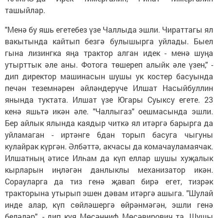
ташыйлар.
"Менә бу яшь егетебез үзе Чаллыда эшли. Чираттагы ял
вакытында кайтып безгә булышырга уйлады. Быел
гына лизингка яңа трактор алган идек - менә шуңа
утырттык әле аны. Фотога төшереп алыйк әле үзен," -
дип директор машинасын шушы ук костер басуында
печән теземнәрен әйләндерүче Илшат Насыйбуллин
янында туктата. Илшат үзе Югары Суыксу егете. 23
кенә яшьтә икән әле. "Чаллыгаз" оешмасында эшли.
Бер айлык ялында каядыр читкә ял итәргә барырга да
уйламаган - иртәнге 6дан торып басуга чыгуны
кулайрак күргән. Әлбәттә, акчасы да комачауламаячак.
Илшатның әтисе Илһам да күп еллар шушы хуҗалык
кырларын иңләгән данлыклы механизатор икән.
Сорауларга да тиз генә җавап бирә егет, тизрәк
тракторына утырып эшен дәвам итәргә ашыга. "Шулай
инде алар, күп сөйләшергә өйрәнмәгән, эшли генә
беләләр", - дип куя Мөсәнниф Мөсәвирович та. Шушы