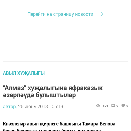
Перейти на страницу новости
АВЫЛ ХУҖАЛЫГЫ
“Алмаз” хуҗалыгына яфраказык
әзерләүдә булыштылар
автор,
26 июнь 2013 - 05:19
1606
0
0
Кнәзлеләр авыл җирлеге башлыгы Тамара Белова
белән берлектә, мәдәният йорты, китапханә,