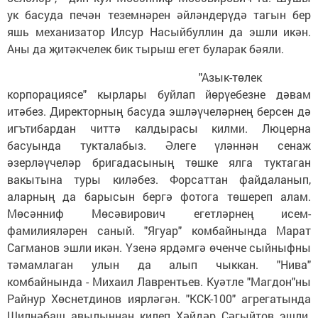
ук басуда печән теземнәрен әйләндерүдә тагын бер
яшь механизатор Илсур Насыйбуллин да эшли икән.
Аны да җитәкчелек бик тырыш егет буларак бәяли.
"Азык-төлек
корпорациясе" кырлары буйлап йөрүебезне дәвам
итәбез. Директорның басуда эшләүчеләрнең берсен дә
игътибардан читтә калдырасы килми. Люцерна
басуында тукталабыз. Әлеге үләннән сенаж
әзерләүчеләр бригадасының төшке ялга туктаган
вакытына туры киләбез. Форсаттан файдаланып,
аларның да барысын бергә фотога төшереп алам.
Мөсәнниф Мөсәвирович егетләрнең исем-
фамилияләрен саный. "Ягуар" комбайнында Марат
Сагманов эшли икән. Үзенә ярдәмгә өченче сыйныфны
тәмамлаган улын да алып чыккан. "Нива"
комбайнында - Михаил Лаврентьев. Куәтле "Магдон"ны
Райнур Хөснетдинов иярләгән. "КСК-100" агрегатында
Шилнәбаш авылыннан килеп Хәйдәр Сәгыйтов эшли.