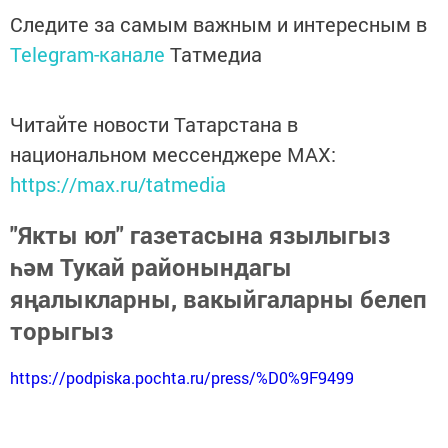
Следите за самым важным и интересным в
Telegram-канале
Татмедиа
Читайте новости Татарстана в
национальном мессенджере MАХ:
https://max.ru/tatmedia
"Якты юл" газетасына язылыгыз
һәм Тукай районындагы
яңалыкларны, вакыйгаларны белеп
торыгыз
https://podpiska.pochta.ru/press/%D0%9F9499