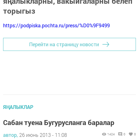
яңалыкларны, вакыйгаларны белеп
торыгыз
https://podpiska.pochta.ru/press/%D0%9F9499
Перейти на страницу новости
ЯҢАЛЫКЛАР
Сабан туена Бугурусланга баралар
автор,
26 июнь 2013 - 11:08
1424
0
0