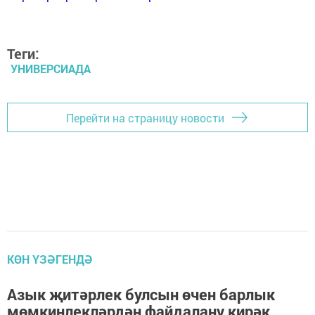
Теги:
УНИВЕРСИАДА
Перейти на страницу новости
КӨН ҮЗӘГЕНДӘ
Азык җитәрлек булсын өчен барлык
мөмкинлекләрдән файдалану кирәк