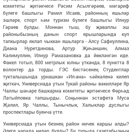
комитеты җитәкчесе Рәсим Асылгәрәев, мәгариф
бүлеге башлыгы Рамил Исаев, районның яшьләр
эшләре, спорт һәм туризм бүлеге башлыгы Илнур
Гәрәев булды. Моннан тыш, бу җаваплы эш
районыбызның данын спорт ярышларында күп
тапкырлар яклап чыккан яшьләргә - Алсу Сафиуллина,
Диана Нуретдинова, Артур Җиһаншин, Алмаз
Кәлимуллин, Илнур Рамазановка да йөкләнгән иде.
Факел тотып, 800 метрлык юлны үткәндә, 8 пунктта 8
волонтер да торды. ГЭС бистәсенең Студентлар
тукталышында урнашкан «Ил-ана» һәйкәленә килеп
җиткәч, Универсиада утын Тукай районы вәкилләре Яр
Чаллы шәһәре башкарма комитеты җитәкчесе Фәрһәд
Латыйповка тапшырды. Соңыннан эстафета Муса
Җәлил, Яр Чаллы, Тынычлык, Халыклар дуслыгы
проспектлары буенча үтте.
Универсиада утын безнең район ничек каршы алды?
Әлеге чарада ниләр булды? Бу турыда газетабызның