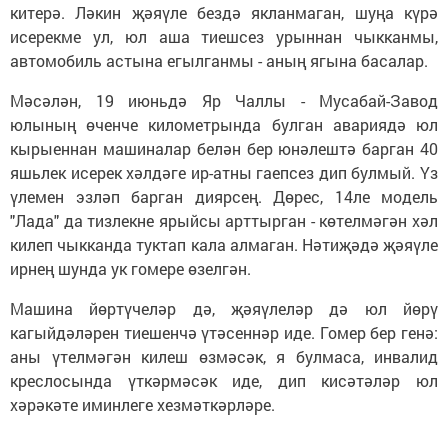
китерә. Ләкин җәяүле бездә якланмаган, шуңа күрә
исерекме ул, юл аша тиешсез урыннан чыкканмы,
автомобиль астына егылганмы - аның ягына басалар.
Мәсәлән, 19 июньдә Яр Чаллы - Мусабай-Завод
юлының өченче километрында булган авариядә юл
кырыеннан машиналар белән бер юнәлештә барган 40
яшьлек исерек хәлдәге ир-атны гаепсез дип булмый. Үз
үлемен эзләп барган диярсең. Дөрес, 14ле модель
"Лада" да тизлекне ярыйсы арттырган - көтелмәгән хәл
килеп чыкканда туктап кала алмаган. Нәтиҗәдә җәяүле
ирнең шунда ук гомере өзелгән.
Машина йөртүчеләр дә, җәяүлеләр дә юл йөрү
кагыйдәләрен тиешенчә үтәсеннәр иде. Гомер бер генә:
аны үтелмәгән килеш өзмәсәк, я булмаса, инвалид
креслосында үткәрмәсәк иде, дип кисәтәләр юл
хәрәкәте иминлеге хезмәткәрләре.