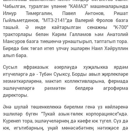
Чабылган, туралган үләнне "КАМАЗ" машиналарында
Илнур Тимергалин, Павел Антонов, Ришат
Гыйльметдинов, "МТЗ-2141"дә Валерий Фролов базга
ташый. Ә инде кайтарылган сенажны "К-700"
тракторлары белән Кәрим Галләмов һәм Анатолий
Мансуров базга тиешенчә урнаштырып, таптатып тора.
Биредә бик төгәл итеп үлчәү эшләрен Наил Хәйруллин
алып бара.
Сусыл яфраказык әзерләүдә хуҗалыкка ярдәм
итүчеләргә дә - Түбән Суыксу, Борды авыл җирлекләре
хезмәткәрләренә, мәктәп коллективларына, фермада
эшләүчеләргә рәхмәтен белдерә агрофирма
директоры.
Әнә шулай төшенкелеккә бирелми генә үз көйләренә
эшлиләр бүген "Тукай азык-төлек корпорациясе"ндә.
Күренеп тора, эшләүчеләрнең дә кәефе юк түгел. Сүз дә
юк, игътибарның, уңай мөнәсәбәтнең нәтиҗәсе дә