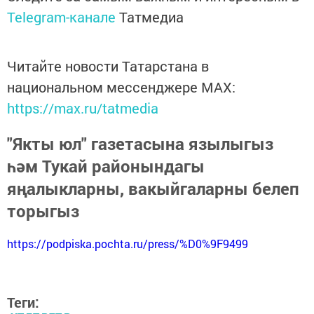
Telegram-канале
Татмедиа
Читайте новости Татарстана в
национальном мессенджере MАХ:
https://max.ru/tatmedia
"Якты юл" газетасына язылыгыз
һәм Тукай районындагы
яңалыкларны, вакыйгаларны белеп
торыгыз
https://podpiska.pochta.ru/press/%D0%9F9499
Теги: