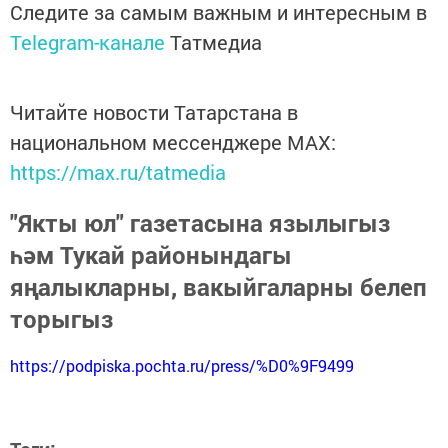
Следите за самым важным и интересным в
Telegram-канале
Татмедиа
Читайте новости Татарстана в
национальном мессенджере MАХ:
https://max.ru/tatmedia
"Якты юл" газетасына язылыгыз
һәм Тукай районындагы
яңалыкларны, вакыйгаларны белеп
торыгыз
https://podpiska.pochta.ru/press/%D0%9F9499