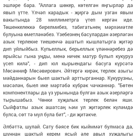
эшләре бара. "Аллага шөкер, көтелгән яңгырлар да
явып үтте. Үлчәп карадык - җиргә дым узган явым
вакытында 28 миллиметрга үтеп кергән иде.
Төшенкелеккә бирелмибез, табигатьнең мәрхәмәтле
булуына өметләнәбез. Үзебезнең басулардан әзерләгән
азык терлекне тиешенчә ашатып кышлатырга җитәр
дип уйлыйбыз. Күпьеллык, берьеллык үләннәребез дә
ярыйсы гына уңды, менә ничек матур булып кукуруз
үсеп килә", - дип юл кырыендагы басуга күрсәтә
Мөсәнниф Мөсәвирович. Әйтергә кирәк, терлек азыгы
мәйданнарын быел шактый арттырганнар. Кукурузны,
мәсәлән, быел ике мәртәбә күбрәк чәчкәннәр. "Бөтен
компонентлары да үз урынында булган азык әзерләргә
тырышабыз. Чөнки хуҗалык терлек белән яши.
Сыйфатлы азык ашатсаң һәм ул җитәрлек күләмдә
булса, сөт тә мул була бит", - ди җитәкче.
Әлбәттә, шулай. Сату бәясе бик кыйммәт булмаса да,
шуннан шактый керем ясый әле авыл хуҗалыгы