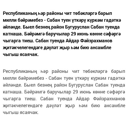
Республиканың һәр районы чит төбәкләргә барып
милли бәйрәмебез - Сабан туен үткәрү күркәм гадәткә
әйләнде. Быел безнең район Бугуруслан Сабан туенда
катнаша. Бәйрәмгә баручылар 29 июнь көнне сәфәргә
чыгарга тиеш. Сабан туенда Айдар Фәйзрахманов
җитәкчелегендәге дәүләт җыр һәм бию ансамбле
чыгыш ясаячак.
Республиканың һәр районы чит төбәкләргә барып
милли бәйрәмебез - Сабан туен үткәрү күркәм гадәткә
әйләнде. Быел безнең район Бугуруслан Сабан туенда
катнаша. Бәйрәмгә баручылар 29 июнь көнне сәфәргә
чыгарга тиеш. Сабан туенда Айдар Фәйзрахманов
җитәкчелегендәге дәүләт җыр һәм бию ансамбле
чыгыш ясаячак.