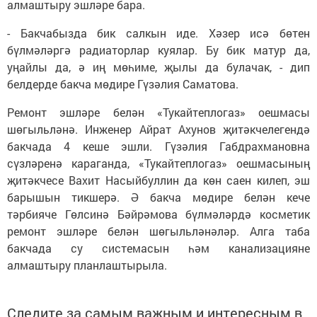
алмаштыру эшләре бара.
- Бакчабызда бик салкын иде. Хәзер исә бөтен
бүлмәләргә радиаторлар куялар. Бу бик матур да,
уңайлы да, ә иң мөһиме, җылы да булачак, - дип
белдерде бакча мөдире Гүзәлия Саматова.
Ремонт эшләре белән «Тукайтеплогаз» оешмасы
шөгыльләнә. Инженер Айрат Ахунов җитәкчелегендә
бакчада 4 кеше эшли. Гүзәлия Габдрахмановна
сүзләренә караганда, «Тукайтеплогаз» оешмасының
җитәкчесе Вахит Насыйбуллин да көн саен килеп, эш
барышын тикшерә. Ә бакча мөдире белән кече
тәрбияче Гөлсинә Бәйрәмова бүлмәләрдә косметик
ремонт эшләре белән шөгыльләнәләр. Алга таба
бакчада су системасын һәм канализацияне
алмаштыру планлаштырыла.
Следите за самым важным и интересным в