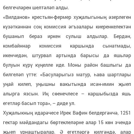
белгечләрен шелтәләп алды.
«Вилданов» крестьян-фермер хуҗалыгының әзерлеген
күзәткәннән соң комиссия әгъзалары киеренкелектән
бушанып бераз иркен сулыш алдылар. Бердән,
комбайннар комиссия каршында сынатмады,
икенчедән, штурвал артында барысы да яшьләр
булуын күрү күңелле иде. Моны район башлыгы да
билгеләп үтте: «Басуларыгыз матур, һава шартлары
уңай килеп, уңышны вакытында исән-имин җыеп
алырга язсын. Иң сөенечлесе – каршыбызда яшь
егетләр басып тора», – диде ул.
Хуҗалыкның идарәчесе Ирек Вафин белдергәнчә, 1251
гектар мәйдандагы бөртеклеләрне алар 15 көн эчендә
җыеп урнаштыралар. Ә егетләргә килгәндә, алар