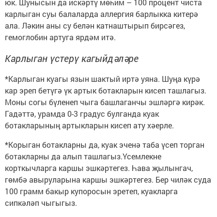
юк. Шунысын да искәртү мөһим – 100 процент чиста
карлыган суы балаларда аллергия барлыкка китерә
ала. Ләкин аны су белән катнаштырып бирсәгез,
гемоглобин артуга ярдәм итә.
Карлыган үстерү кагыйдәләре
*Карлыган куагы язын шактый иртә уяна. Шуңа күрә
кар эреп бетүгә үк артык ботакларын кисеп ташлагыз.
Моны согы бүленеп чыга башлаганчы эшләргә кирәк.
Гадәттә, урамда 0-3 градус булганда куак
ботакларының артыкларын кисеп ату хәерле.
*Корыган ботакларны да, куак эченә таба үсеп торган
ботакларны да алып ташлагыз.Үсемлекне
корткычларга каршы эшкәртегез. Һава җылынгач,
гөмбә авыруларына каршы эшкәртегез. Бер чиләк суда
100 грамм бакыр купоросын эретеп, куакларга
сипкәләп чыгыгыз.