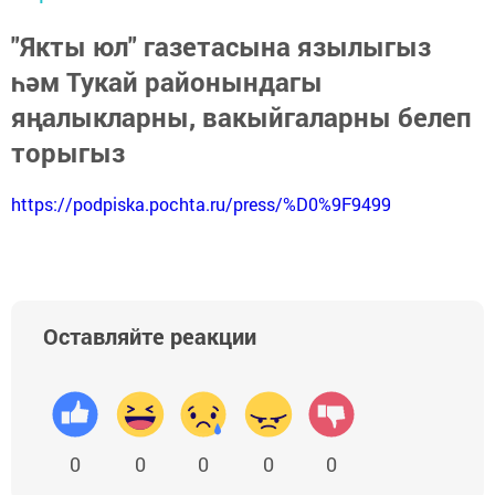
"Якты юл" газетасына язылыгыз
һәм Тукай районындагы
яңалыкларны, вакыйгаларны белеп
торыгыз
https://podpiska.pochta.ru/press/%D0%9F9499
Оставляйте реакции
0
0
0
0
0