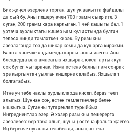
Бик җиңел әзерләнә торган, шул ук вакытта файдалы
да сый бу. Аны пешерү өчен 700 грамм сыер ите, 3
суган, 200 грамм кара карлыган, 1 чәй кашыгы бал, 1
уртача зурлыктагы кишер һәм кул астында булган
теләсә нинди тәмләткеч кирәк. Бу ризыкны
әзерләгәндә тоз да шикәр комы да кушарга кирәкми.
Башта чәнечке ярдәмендә карлыганны изегез. Аны
блендерда вакламасагыз яхшырак, юкса артык күп
сок бүлеп чыгарачак. Измә өстенә балны һәм соңрак
эре кыргычтан уылган кишерне салабыз. Яхшылап
болгатабыз.
Итне уч төбе чаклы зурлыкларда кисеп, бераз төеп
алыгыз. Шуннан соң, өстен тәмләткечләр белән
ышкыгыз. Суганны түгәрәкләп турыйбыз.
Ингредиентлар әзер. Ә хәзер ризыкны пешерергә
әзерлибез: бер таба алып, шуның өстенә фольга җәегез.
Иң беренче суганны тезәбез дә, аның өстенә