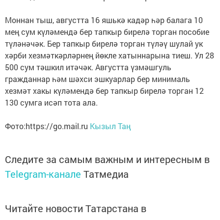
Моннан тыш, августта 16 яшькә кадәр һәр балага 10
мең сум күләмендә бер тапкыр бирелә торган пособие
түләнәчәк. Бер тапкыр бирелә торган түләү шулай ук
хәрби хезмәткәрләрнең йөкле хатыннарына тиеш. Ул 28
500 сум тәшкил итәчәк. Августта үзмәшгуль
гражданнар һәм шәхси эшкуарлар бер минималь
хезмәт хакы күләмендә бер тапкыр бирелә торган 12
130 сумга исәп тота ала.
Фото:https://go.mail.ru
Кызыл Таң
Следите за самым важным и интересным в
Telegram-канале
Татмедиа
Читайте новости Татарстана в