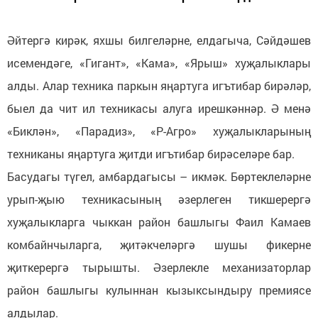
Әйтергә кирәк, яхшы билгеләрне, елдагыча, Сәйдәшев
исемендәге, «Гигант», «Кама», «Ярыш» хуҗалыклары
алды. Алар техника паркын яңартуга игътибар бирәләр,
быел да чит ил техникасы алуга ирешкәннәр. Ә менә
«Биклән», «Парадиз», «Р-Агро» хуҗалыкларының
техниканы яңартуга җитди игътибар бирәселәре бар.
Басудагы түгел, амбардагысы – икмәк. Бөртеклеләрне
урып-җыю техникасының әзерлеген тикшерергә
хуҗалыкларга чыккан район башлыгы Фаил Камаев
комбайнчыларга, җитәкчеләргә шушы фикерне
җиткерергә тырышты. Әзерлекле механизаторлар
район башлыгы кулыннан кызыксындыру премиясе
алдылар.