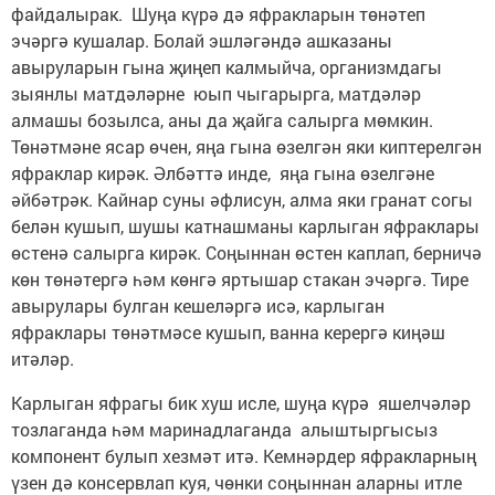
файдалырак. Шуңа күрә дә яфракларын төнәтеп
эчәргә кушалар. Болай эшләгәндә ашказаны
авыруларын гына җиңеп калмыйча, организмдагы
зыянлы матдәләрне юып чыгарырга, матдәләр
алмашы бозылса, аны да җайга салырга мөмкин.
Төнәтмәне ясар өчен, яңа гына өзелгән яки киптерелгән
яфраклар кирәк. Әлбәттә инде, яңа гына өзелгәне
әйбәтрәк. Кайнар суны әфлисун, алма яки гранат согы
белән кушып, шушы катнашманы карлыган яфраклары
өстенә салырга кирәк. Соңыннан өстен каплап, берничә
көн төнәтергә һәм көнгә яртышар стакан эчәргә. Тире
авырулары булган кешеләргә исә, карлыган
яфраклары төнәтмәсе кушып, ванна керергә киңәш
итәләр.
Карлыган яфрагы бик хуш исле, шуңа күрә яшелчәләр
тозлаганда һәм маринадлаганда алыштыргысыз
компонент булып хезмәт итә. Кемнәрдер яфракларның
үзен дә консервлап куя, чөнки соңыннан аларны итле