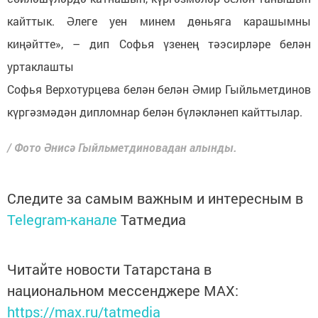
кайттык. Әлеге уен минем дөньяга карашымны
киңәйтте», – дип Софья үзенең тәэсирләре белән
уртаклашты
Софья Верхотурцева белән белән Әмир Гыйльметдинов
күргәзмәдән дипломнар белән бүләкләнеп кайттылар.
/ Фото Әнисә Гыйльметдиновадан алынды.
Следите за самым важным и интересным в
Telegram-канале
Татмедиа
Читайте новости Татарстана в
национальном мессенджере MАХ:
https://max.ru/tatmedia