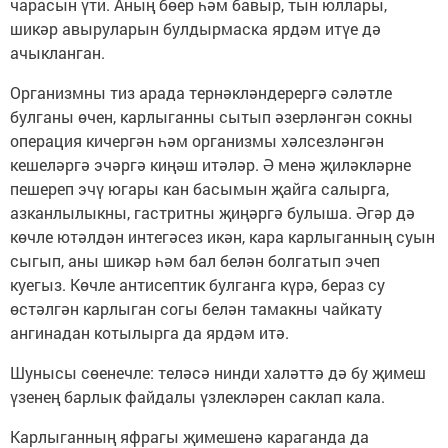
чарасын үти. Аның бөер һәм бавыр, тын юллары,
шикәр авыруларын булдырмаска ярдәм итүе дә
ачыкланган.
Организмны тиз арада тернәкләндерергә сәләтле
булганы өчен, карлыганны сытып әзерләнгән сокны
операция кичергән һәм организмы хәлсезләнгән
кешеләргә эчәргә киңәш итәләр. Ә менә җиләкләрне
пешереп эчү югары кан басымын җайга салырга,
азканлылыкны, гастритны җиңәргә булыша. Әгәр дә
көчле ютәлдән интегәсез икән, кара карлыганның суын
сыгып, аны шикәр һәм бал белән болгатып эчеп
куегыз. Көчле антисептик булганга күрә, бераз су
өстәлгән карлыган согы белән тамакны чайкату
ангинадан котылырга да ярдәм итә.
Шунысы сөенечле: теләсә нинди халәттә дә бу җимеш
үзенең барлык файдалы үзлекләрен саклап кала.
Карлыганның яфрагы җимешенә караганда да