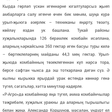
Кырда гөрләп үскән игеннәрне югалтуларсыз җыеп
амбарларга салу игенче өчен бик мөһим, шуңа күрә
урып-җыюга әзерлек – техниканы яңарту, төзәтү,
көйләү яздан ук башлана. Тукай районы
хуҗалыкларында 126 берәмлек комбайн исәпләнә,
аларның һәркайсына 350 гектар иген басуы туры килә
– бөртеклеләрнең мәйданы 44,3 мең гектар. Урып-
җыюда комбайнның төзеклегеннән күп нәрсә тора,
берсе сафтан чыкса да эш тоткарлана дигән сүз. Ә
кылны кырыкка ярырдай урак өстендә көннәр генә
түгел, сәгатьләр, хәтта минутлар кадерле.
«Р-Агро»да комбайннар яңа түгел, әмма комбайнчылар
тәҗрибәле, хуҗалык уракны да аларның тырышлыгы
белән җиңә. Александр Коршунов, мәсәлән, ундүрт ел