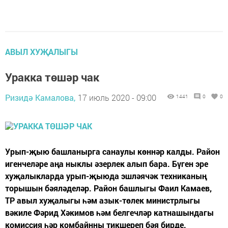
АВЫЛ ХУҖАЛЫГЫ
Уракка төшәр чак
Ризидә Камалова,
17 июль 2020 - 09:00
1441
0
0
Урып-җыю башланырга санаулы көннәр калды. Район
игенчеләре аңа ныклы әзерлек алып бара. Бүген эре
хуҗалыкларда урып-җыюда эшләячәк техниканың
торышын бәяләделәр. Район башлыгы Фаил Камаев,
ТР авыл хуҗалыгы һәм азык-төлек министрлыгы
вәкиле Фәрид Хәкимов һәм белгечләр катнашындагы
комиссия һәр комбайнны тикшереп бәя бирде.