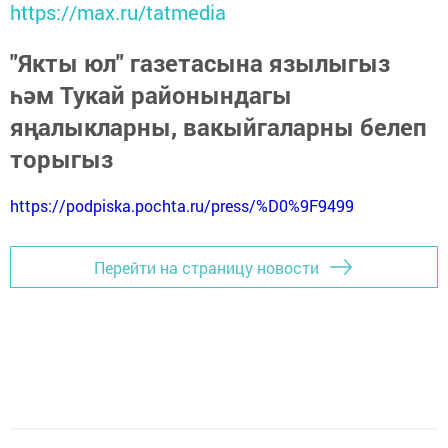
https://max.ru/tatmedia
"Якты юл" газетасына язылыгыз
һәм Тукай районындагы
яңалыкларны, вакыйгаларны белеп
торыгыз
https://podpiska.pochta.ru/press/%D0%9F9499
Перейти на страницу новости