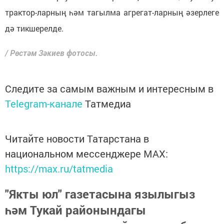
трактор-ларның һәм тагылма агрегат-ларның әзерлеге
дә тикшерелде.
/ Рөстәм Зәкиев фотосы.
Следите за самым важным и интересным в
Telegram-канале
Татмедиа
Читайте новости Татарстана в
национальном мессенджере MАХ:
https://max.ru/tatmedia
"Якты юл" газетасына язылыгыз
һәм Тукай районындагы