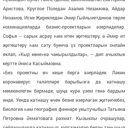
Аристова, Круглое Поледан Азалия Низамова, Айдар
Низамов, Иске Җирекледән Әмир Гыйльметдинов төрле
номинацияләрдә бизнес-проектларын әзерләделәр.
Софья – сарык асрау һәм итен җитештерү, ә Әмир ит
җитештерү һәм сату буенча үз проектларын онлайн
яклап, «Кыр көне»нә чакырылдылар», – дип ачыклык
кертте Әнисә Касыймовна.
«Без проектны өч кеше бергә әзерләдек. Ләкин
коронавирус таләпләре барыбызга да катнашу
мөмкинлеген бирмәде, шуңа күрә үзем генә бардым
инде. Уенда катнашу өчен безне әзерләгән җитәкчебез,
биология һәм география фәннәре укытучыбыз Татьяна
Петровна Әхмәтовага рәхмәт. Кызыклы очрашулар,
сөйләшүләрдә катнашып, күргәзмәләр белән танышып