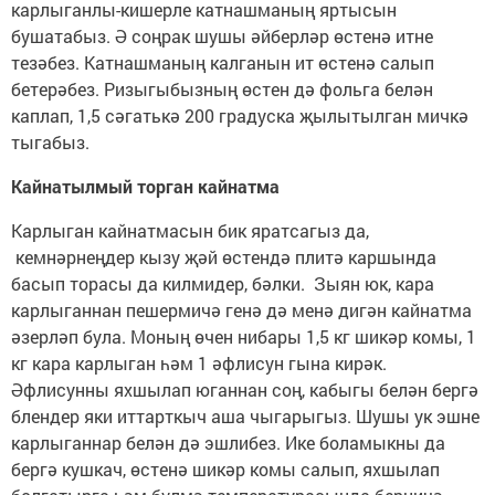
карлыганлы-кишерле катнашманың яртысын
бушатабыз. Ә соңрак шушы әйберләр өстенә итне
тезәбез. Катнашманың калганын ит өстенә салып
бетерәбез. Ризыгыбызның өстен дә фольга белән
каплап, 1,5 сәгатькә 200 градуска җылытылган мичкә
тыгабыз.
Кайнатылмый торган кайнатма
Карлыган кайнатмасын бик яратсагыз да,
кемнәрнеңдер кызу җәй өстендә плитә каршында
басып торасы да килмидер, бәлки. Зыян юк, кара
карлыганнан пешермичә генә дә менә дигән кайнатма
әзерләп була. Моның өчен нибары 1,5 кг шикәр комы, 1
кг кара карлыган һәм 1 әфлисун гына кирәк.
Әфлисунны яхшылап юганнан соң, кабыгы белән бергә
блендер яки иттарткыч аша чыгарыгыз. Шушы ук эшне
карлыганнар белән дә эшлибез. Ике боламыкны да
бергә кушкач, өстенә шикәр комы салып, яхшылап