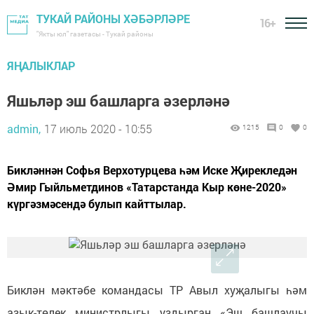
ТУКАЙ РАЙОНЫ ХӘБӘРЛӘРЕ
16+
"Якты юл" газетасы - Тукай районы
ЯҢАЛЫКЛАР
Яшьләр эш башларга әзерләнә
admin,
17 июль 2020 - 10:55
1215
0
0
Бикләннән Софья Верхотурцева һәм Иске Җирекледән
Әмир Гыйльметдинов «Татарстанда Кыр көне-2020»
күргәзмәсендә булып кайттылар.
Биклән мәктәбе командасы ТР Авыл хуҗалыгы һәм
азык-төлек министрлыгы уздырган «Эш башлаучы