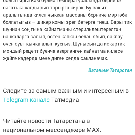
болгатырга һәм бүлмә температурасында берничә
сәгатькә калдырып торырга кирәк. Бу вакыт
аралыгында килеп чыккан массаны берничә мәртәбә
болгатыгыз – шикәр комы эреп бетәргә тиеш. Бары тик
шуннан соң гына кайнатманы стерильләштерелгән
банкаларга салып, өстен капкач белән ябып, саклау
өчен суыткычка алып куегыз. Шунысын да искәртик –
мондый рецепт буенча әзерләнгән кайнатма киләсе
җәйгә кадәрдә менә дигән хәлдә сакланачак.
Ватаным Татарстан
Следите за самым важным и интересным в
Telegram-канале
Татмедиа
Читайте новости Татарстана в
национальном мессенджере MАХ: