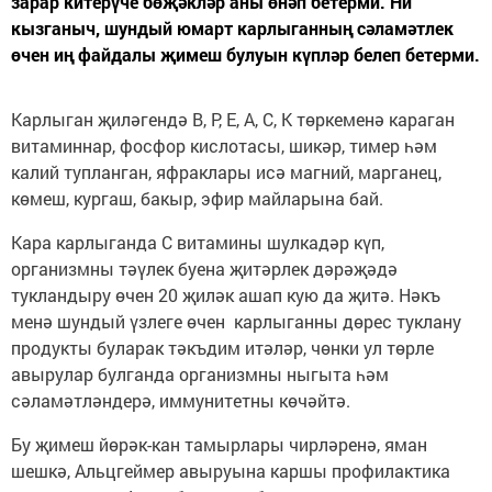
зарар китерүче бөҗәкләр аны өнәп бетерми. Ни
кызганыч, шундый юмарт карлыганның сәламәтлек
өчен иң файдалы җимеш булуын күпләр белеп бетерми.
Карлыган җиләгендә В, Р, Е, А, С, К төркеменә караган
витаминнар, фосфор кислотасы, шикәр, тимер һәм
калий тупланган, яфраклары исә магний, марганец,
көмеш, кургаш, бакыр, эфир майларына бай.
Кара карлыганда С витамины шулкадәр күп,
организмны тәүлек буена җитәрлек дәрәҗәдә
тукландыру өчен 20 җиләк ашап кую да җитә. Нәкъ
менә шундый үзлеге өчен карлыганны дөрес туклану
продукты буларак тәкъдим итәләр, чөнки ул төрле
авырулар булганда организмны ныгыта һәм
сәламәтләндерә, иммунитетны көчәйтә.
Бу җимеш йөрәк-кан тамырлары чирләренә, яман
шешкә, Альцгеймер авыруына каршы профилактика