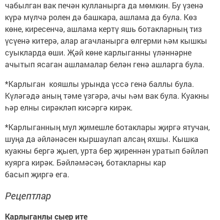
чабылган вак печән кулланырга да мөмкин. Бу үзенә
күрә мүлчә ролен дә башкара, ашлама да була. Көз
көне, киресенчә, ашлама кертү яшь ботакларның тиз
үсүенә китерә, алар агачланырга өлгерми һәм кышкы
суыкларда өши. Җәй көне карлыганны үләннәрне
ачытып ясаган ашламалар белән генә ашларга була.
*Карлыган кояшлы урында үссә генә баллы була.
Күләгәдә аның тәме үзгәрә, ачы һәм вак була. Куакны
һәр елны сирәкләп кисәргә кирәк.
*Карлыганның мул җимешле ботаклары җиргә ятучан,
шуңа да әйләнәсен кыршаулап алсаң яхшы. Кышка
куакны бергә җыеп, урта бер җиреннән уратып бәйләп
куярга кирәк. Бәйләмәсәң, ботакларны кар
басып җиргә ега.
Ре
ц
ептлар
Карлыганлы сыер ите