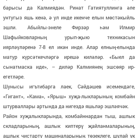
барысы да Калмиядән. Ринат Гатиятуллинга әле
унтугыз яшь кенә, ә ул инде икенче елын мөстәкыйль
эшли. Абыйлы-энеле Фирзәр һәм Илмир
Шәфыйковларның урып-җыю техникасын
иярләүләренә 7-8 ел икән инде. Алар елның-елында
матур күрсәткечләргә ирешә киләләр. «Быел да
сынатмаска иде», – диләр Калмиянең эшсөяр ир-
егетләре.
Шунысы игътибарга лаек, Сәйдәшев исемендәге,
«Гигант», «Кама», «Ярыш» хуҗа-лыкларының комбайн
штурваллары артында да нигездә яшьләр эшләячәк.
Район хуҗалыкларында, комбайннардан тыш, ашлык
складларының, ашлык киптерү җайланмаларының,
ашлык чистарту машиналарының төзеклеге, шулай ук