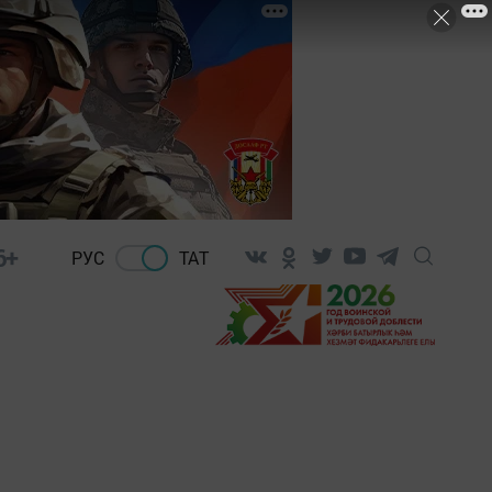
6+
РУС
ТАТ