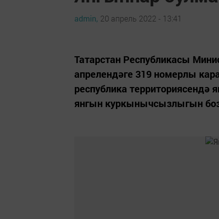
admin,
20 апрель 2022 - 13:41
Татарстан Республикасы Мини
апрелендәге 319 номерлы кара
республика территориясендә я
янгын куркынычсызлыгын бозг