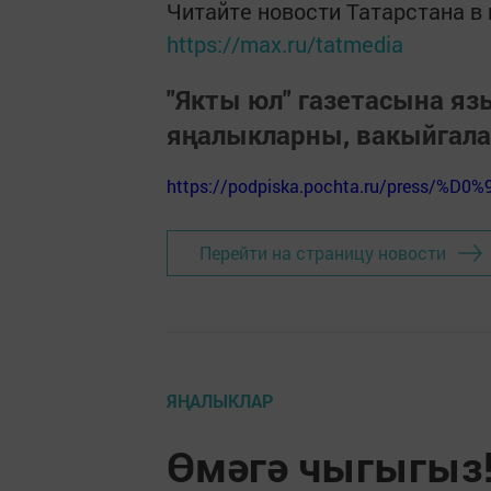
Читайте новости Татарстана 
https://max.ru/tatmedia
"Якты юл" газетасына я
яңалыкларны, вакыйгал
https://podpiska.pochta.ru/press/%D0%
Перейти на страницу новости
ЯҢАЛЫКЛАР
Өмәгә чыгыгыз