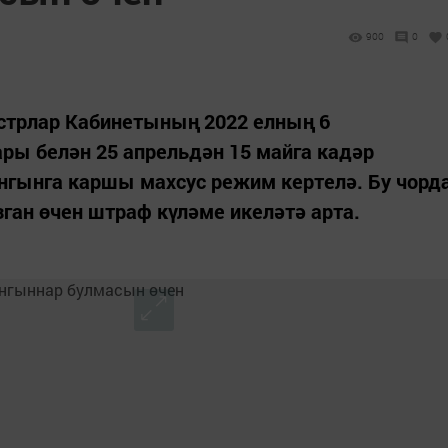
900
0
стрлар Кабинетының 2022 елның 6
ры белән 25 апрельдән 15 майга кадәр
нгынга каршы махсус режим кертелә. Бу чорд
ан өчен штраф күләме икеләтә арта.