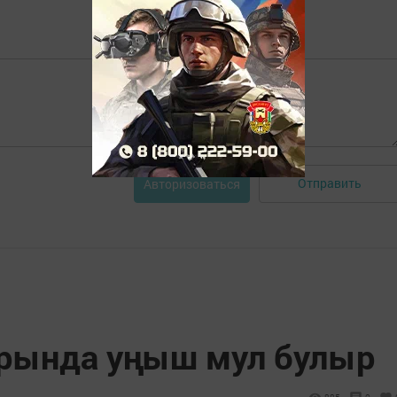
Отправить
Авторизоваться
арында уңыш мул булыр