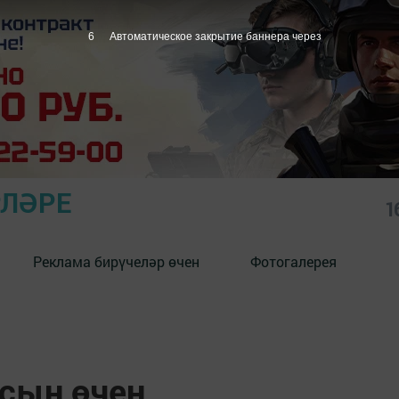
5
Автоматическое закрытие баннера через
РЛӘРЕ
1
Реклама бирүчеләр өчен
Фотогалерея
сын өчен