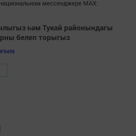
в национальном мессенджере MАХ:
зылыгыз һәм Тукай районындагы
арны белеп торыгыз
9F9499
!