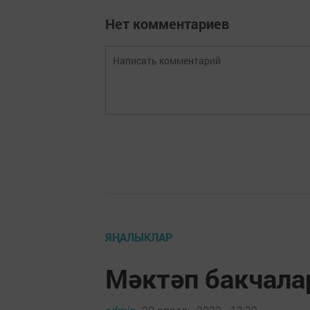
Нет комментариев
ЯҢАЛЫКЛАР
Мәктәп бакчал