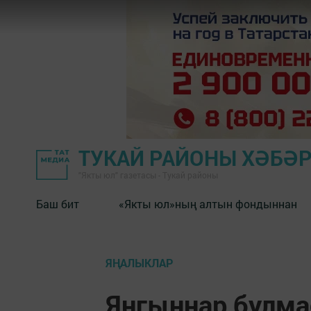
ТУКАЙ РАЙОНЫ ХӘБӘ
"Якты юл" газетасы - Тукай районы
Баш бит
«Якты юл»ның алтын фондыннан
ЯҢАЛЫКЛАР
Янгыннар булма