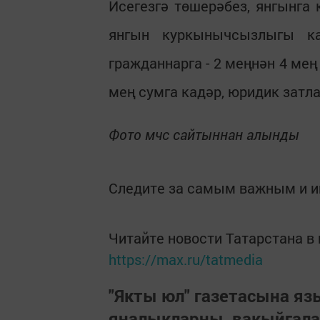
Исегезгә төшерәбез, янгынга
янгын куркынычсызлыгы ка
гражданнарга - 2 меңнән 4 мең
мең сумга кадәр, юридик затла
Фото мчс сайтыннан алынды
Следите за самым важным и 
Читайте новости Татарстана 
https://max.ru/tatmedia
"Якты юл" газетасына я
яңалыкларны, вакыйгал