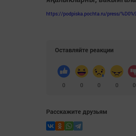
https://podpiska.pochta.ru/press/%D0%
Оставляйте реакции
0
0
0
0
0
Расскажите друзьям