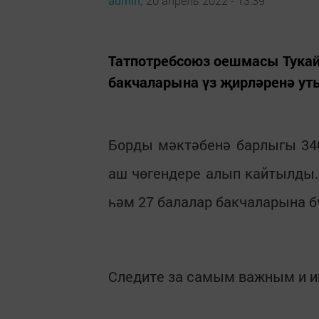
admin,
20 апрель 2022 - 13:39
Татпотребсоюз оешмасы Тукай
бакчаларына үз җирләренә ут
Борды мәктәбенә барлыгы 340
аш чөгендере алып кайтылды.
һәм 27 балалар бакчаларына б
Следите за самым важным и 