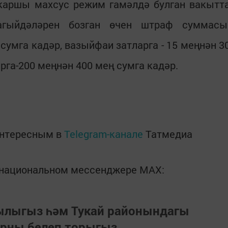
 каршы махсус режим гамәлдә булган вакытт
гыйдәләрен бозган өчен штраф суммасы
 сумга кадәр, вазыйфаи затларга - 15 меңнән 3
рга-200 меңнән 400 мең сумга кадәр.
интересным в
Telegram-канале
Татмедиа
в национальном мессенджере MАХ:
зылыгыз һәм Тукай районындагы
арны белеп торыгыз