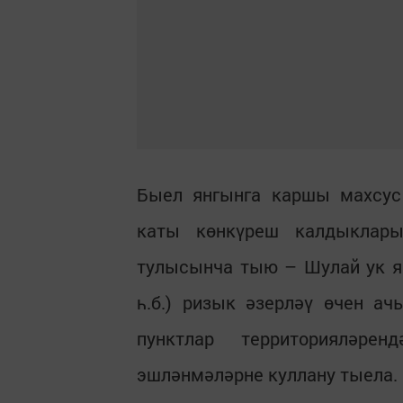
Быел янгынга каршы махсус 
каты көнкүреш калдыклары
тулысынча тыю – Шулай ук я
һ.б.) ризык әзерләү өчен а
пунктлар территорияләре
эшләнмәләрне куллану тыела.