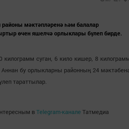
885
0
 районы мәктәпләренә һәм балалар
ыртыр өчен яшелчә орлыклары бүлеп бирде.
 килограмм суган, 6 кило кишер, 8 килограм
 Аннан бу орлыкларны районның 24 мәктәбен
үлеп тараттылар.
интересным в
Telegram-канале
Татмедиа