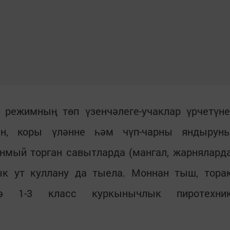
режимның төп үзенчәлеге-учаклар үрчетүне
н, коры үләнне һәм чүп-чарны яндырун
нмый торган савытларда (мангал, жарнялард
чык ут куллану да тыела. Моннан тыш, тора
ндә 1-3 класс куркынычлык пиротехни