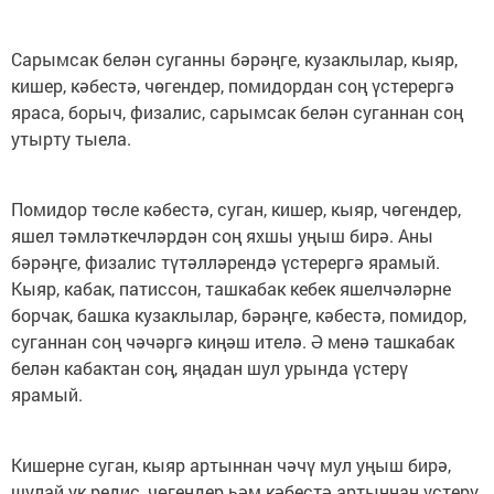
Сарымсак белән суганны бәрәңге, кузаклылар, кыяр,
кишер, кәбестә, чөгендер, помидордан соң үстерергә
яраса, борыч, физалис, сарымсак белән суганнан соң
утырту тыела.
Помидор төсле кәбестә, суган, кишер, кыяр, чөгендер,
яшел тәмләткечләрдән соң яхшы уңыш бирә. Аны
бәрәңге, физалис түтәлләрендә үстерергә ярамый.
Кыяр, кабак, патиссон, ташкабак кебек яшелчәләрне
борчак, башка кузаклылар, бәрәңге, кәбестә, помидор,
суганнан соң чәчәргә киңәш ителә. Ә менә ташкабак
белән кабактан соң, яңадан шул урында үстерү
ярамый.
Кишерне суган, кыяр артыннан чәчү мул уңыш бирә,
шулай ук редис, чөгендер һәм кәбестә артыннан үстерү