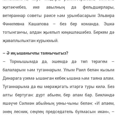
җитәкчебез, ике авылның да фельдшерлары,
ветераннар советы рәисе һәм урынбасарым Эльвира
Фәнилевна Кашапова – без бер команда. Эшкә
тотынганчы, алдан җыелып киңәшләшәбез. Беркем дә
җаваплылыктан курыкмый.
– Ә иң ышанычлы таянычыгыз?
– Тормышымда да, эшемдә дә төп терәгем –
балаларым һәм туганнарым. Улым Раил белән кызым
Динарага үземә ышанган кебек ышана һәм таяна алам.
Туганнарыма да еш мөрәҗәгать итәргә туры килә. Без
алты бертуган: дүрт абыем, бер апам бар. Бикләндә
яшәүче Сәлмән абыйның уены-чыны белән: «И апаем,
энең лесник, сеңлең председатель булмасын икән», –