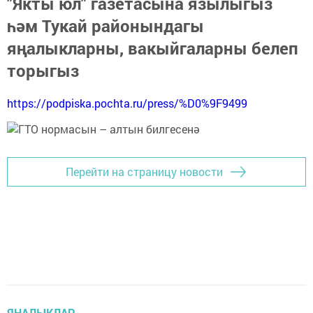
"Якты юл" газетасына язылыгыз
һәм Тукай районындагы
яңалыкларны, вакыйгаларны белеп
торыгыз
https://podpiska.pochta.ru/press/%D0%9F9499
Перейти на страницу новости
ЯҢАЛЫКЛАР