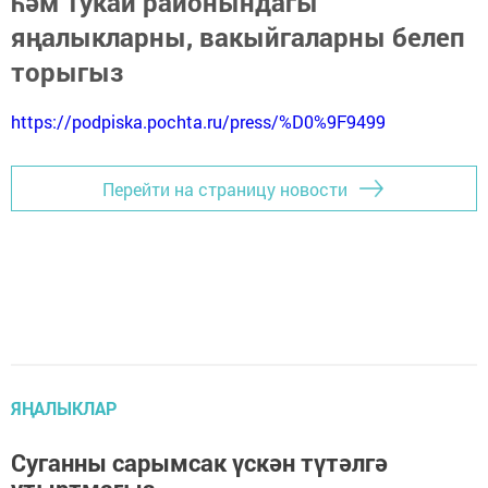
һәм Тукай районындагы
яңалыкларны, вакыйгаларны белеп
торыгыз
https://podpiska.pochta.ru/press/%D0%9F9499
Перейти на страницу новости
ЯҢАЛЫКЛАР
Суганны сарымсак үскән түтәлгә