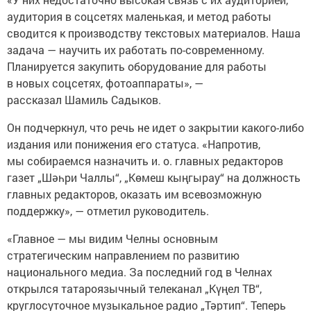
аудитория в соцсетях маленькая, и метод работы
сводится к производству текстовых материалов. Наша
задача — научить их работать по-современному.
Планируется закупить оборудование для работы
в новых соцсетях, фотоаппараты», —
рассказал Шамиль Садыков.
Он подчеркнул, что речь не идет о закрытии какого-либо
издания или понижения его статуса. «Напротив,
мы собираемся назначить и. о. главных редакторов
газет „Шәһри Чаллы“, „Көмеш кыңгырау“ на должность
главных редакторов, оказать им всевозможную
поддержку», — отметил руководитель.
«Главное — мы видим Челны основным
стратегическим направлением по развитию
национального медиа. За последний год в Челнах
открылся татароязычный телеканал „Күңел ТВ“,
круглосуточное музыкальное радио „Тәртип“. Теперь