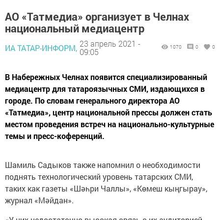
АО «Татмедиа» организует в Челнах
национальный медиацентр
23 апрель 2021 -
ИА ТАТАР-ИНФОРМ,
1070
0
0
09:05
В Набережных Челнах появится специализированный
медиацентр для татароязычных СМИ, издающихся в
городе. По словам генерального директора АО
«Татмедиа», центр национальной прессы должен стать
местом проведения встреч на национально-культурные
темы и пресс-коференций.
Шамиль Садыков также напомнил о необходимости
поднять технологический уровень татарских СМИ,
таких как газеты «Шәһри Чаллы», «Көмеш кыңгырау»,
журнал «Мәйдан».
«У них недостаточно высокая связь с их аудиторией,