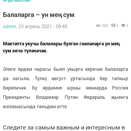
Балаларга – ун мең сум
admin,
23 апрель 2021 - 09:40
1202
0
0
Мәктәптә укучы балалары булган гаиләләргә ун мең
сум акча түләнәчәк.
Әлеге ярдәм чарасы быел укырга керәчәк балаларга
да кагыла. Түләү август уртасында бер тапкыр
биреләчәк. Бу ярдәмне шушы көннәрдә Россия
Президенты Владимир Путин Федераль җыенга
юлламасында тәкъдим итте.
Следите за самым важным и интересным в