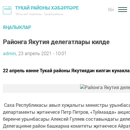
ТУКАЙ РАЙОНЫ ХӘБӘРЛӘРЕ
16+
"Якты юл" газетасы - Тукай районы
ЯҢАЛЫКЛАР
Районга Якутия делегатлары килде
admin,
23 апрель 2021 - 10:01
22 апрель көнне Тукай районы Якутиядән килгән кунакла
Саха Республикасы авыл хуҗалыгы министры урынбаса
департаменты җитәкчесе Петр Петров, «Туймаада» акц
беренче урынбасары Алексей Гуляев составындагы деле
Делегацияне район башкарма комитеты җитәкчесе Айрат