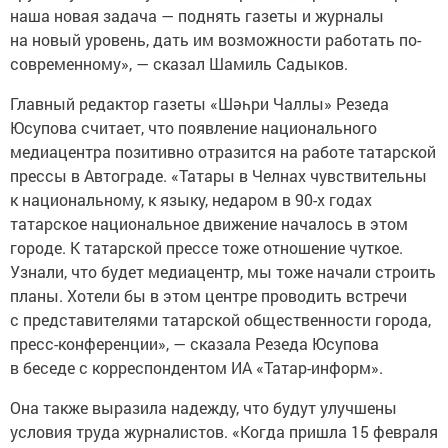
наша новая задача — поднять газеты и журналы
на новый уровень, дать им возможности работать по-
современному», — сказал Шамиль Садыков.
Главный редактор газеты «Шәһри Чаллы» Резеда
Юсупова считает, что появление национального
медиацентра позитивно отразится на работе татарской
прессы в Автограде. «Татары в Челнах чувствительны
к национальному, к языку, недаром в 90-х годах
татарское национальное движение началось в этом
городе. К татарской прессе тоже отношение чуткое.
Узнали, что будет медиацентр, мы тоже начали строить
планы. Хотели бы в этом центре проводить встречи
с представителями татарской общественности города,
пресс-конференции», — сказала Резеда Юсупова
в беседе с корреспондентом ИА «Татар-информ».
Она также выразила надежду, что будут улучшены
условия труда журналистов. «Когда пришла 15 февраля