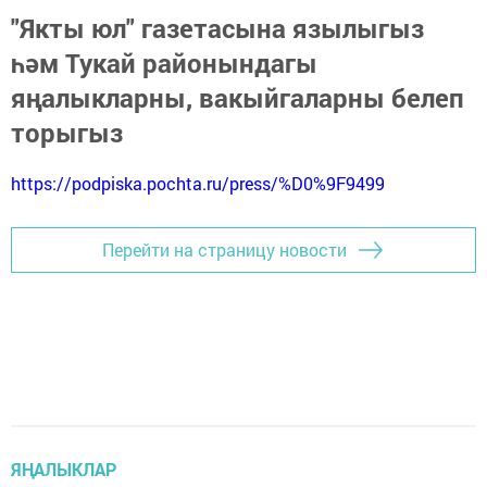
"Якты юл" газетасына язылыгыз
һәм Тукай районындагы
яңалыкларны, вакыйгаларны белеп
торыгыз
https://podpiska.pochta.ru/press/%D0%9F9499
Перейти на страницу новости
ЯҢАЛЫКЛАР