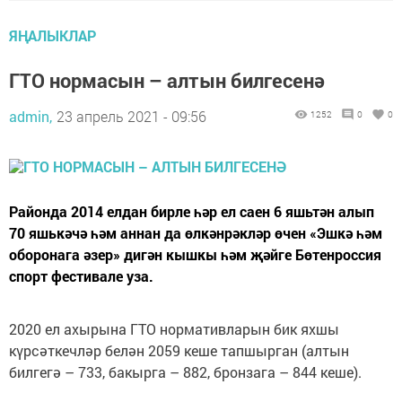
ЯҢАЛЫКЛАР
ГТО нормасын – алтын билгесенә
admin,
23 апрель 2021 - 09:56
1252
0
0
Районда 2014 елдан бирле һәр ел саен 6 яшьтән алып
70 яшькәчә һәм аннан да өлкәнрәкләр өчен «Эшкә һәм
оборонага әзер» дигән кышкы һәм җәйге Бөтенроссия
спорт фестивале уза.
2020 ел ахырына ГТО нормативларын бик яхшы
күрсәткечләр белән 2059 кеше тапшырган (алтын
билгегә – 733, бакырга – 882, бронзага – 844 кеше).