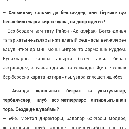
– Халыкның холкын да беләсездер, аны бер-ике сүз
белән билгеләргә кирәк булса, ни дияр идегез?
– Без бердәм һәм тату. Район «Ак калфак» Бөтен-дөнья
татар хатын-кызлары иҗтимагый оешмасы вәкилләрен
кабул иткәндә мин моны бигрәк тә аермачык күрдем.
Кунакларны каршы алырга бөтен авыл белән
әзерләндек, өлкәннәр дә читтә калмады. Җирле халык
бер-берсенә карата ихтирамлы, үзара килешеп яшибез.
– Авылда җанлылык бигрәк тә укытучылар,
тәрбиячеләр, клуб хез-мәткәрләре активлыгыннан
тора. Сездә дә шулаймы?
– Әйе. Мәктәп директоры, балалар бакчасы мөдире,
китапханәче, клуб мөдире, режиссерыбыз, сәнгать