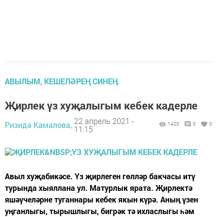
АВЫЛЫМ, КЕШЕЛӘРЕҢ СИНЕҢ
Җирлек үз хуҗалыгым кебек кадерле
22 апрель 2021 -
Ризидә Камалова,
1420
0
0
11:15
Авыл хуҗабикәсе. Үз җирлеген гөлләр бакчасы итү
турында хыяллана ул. Матурлык ярата. Җирлектә
яшәүчеләрне туганнары кебек якын күрә. Аның үзен
уңганлыгы, тырышлыгы, бигрәк тә ихласлыгы һәм