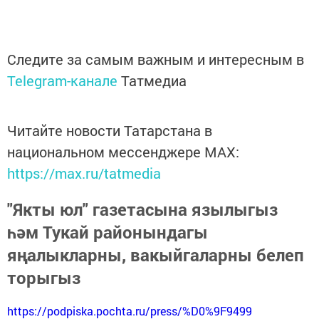
Следите за самым важным и интересным в
Telegram-канале
Татмедиа
Читайте новости Татарстана в
национальном мессенджере MАХ:
https://max.ru/tatmedia
"Якты юл" газетасына язылыгыз
һәм Тукай районындагы
яңалыкларны, вакыйгаларны белеп
торыгыз
https://podpiska.pochta.ru/press/%D0%9F9499