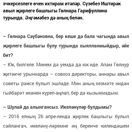
эчкерсезлеге өчен ихтирам итәләр. Сүзебез Иштирәк
авыл җирлеге башлыгы Гөлнара Гарифуллина
турында. Әңгәмәбез дә аның белән.
– Гөлнара Сәүбәновна, бер кеше дә бала чагында авыл
җирлеге башлыгы булу турында хыялланмыйдыр, әйе
бит?
– Юк, билгеле. Минем дә уемда да юк иде. Апам Гөлнур
җитәкче урыннарда – совхоз директоры, аннары авыл
советы рәисе булып эшләде. Мин аның хезмәте нидән
гыйбарәт икәнен күреп-аңлап, бер дә кызыкмадым.
– Шулай да алынгансыз. Икеләнүләр булдымы?
– 2016 елның 26 апре-лендә җирлек башлыгы булып
сайлангач, икеләнү-ләремне иң беренче килендәшем