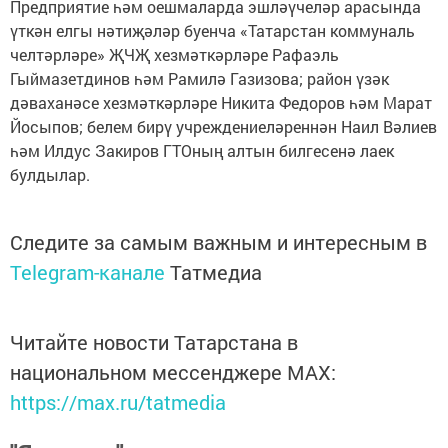
Предприятие һәм оешмаларда эшләүчеләр арасында
үткән елгы нәтиҗәләр буенча «Татарстан коммуналь
челтәрләре» ҖЧҖ хезмәткәрләре Рафаэль
Гыймазетдинов һәм Рамилә Газизова; район үзәк
дәваханәсе хезмәткәрләре Никита Федоров һәм Марат
Йосыпов; белем бирү учреждениеләреннән Наил Вәлиев
һәм Илдус Закиров ГТОның алтын билгесенә лаек
булдылар.
Следите за самым важным и интересным в
Telegram-канале
Татмедиа
Читайте новости Татарстана в
национальном мессенджере MАХ:
https://max.ru/tatmedia