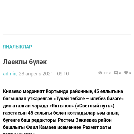
ЯҢАЛЫКЛАР
Лаеклы бүләк
admin,
23 апрель 2021 - 09:10
1110
0
0
Князево мәдәният йортында районның 45 еллыгына
багышлап үткәрелгән «Тукай төбәге – илебез бизәге»
дип аталган чарада «Якты юл» («Светлый путь»)
газетасын 45 еллыгы белән котладылар һәм аның
бүгенге баш редакторы Рөстәм Зәкиевка район
башлыгы Фаил Камаев исеменнән Рәхмәт хаты