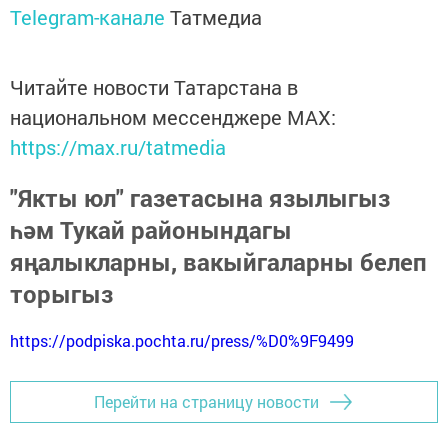
Telegram-канале
Татмедиа
Читайте новости Татарстана в
национальном мессенджере MАХ:
https://max.ru/tatmedia
"Якты юл" газетасына язылыгыз
һәм Тукай районындагы
яңалыкларны, вакыйгаларны белеп
торыгыз
https://podpiska.pochta.ru/press/%D0%9F9499
Перейти на страницу новости