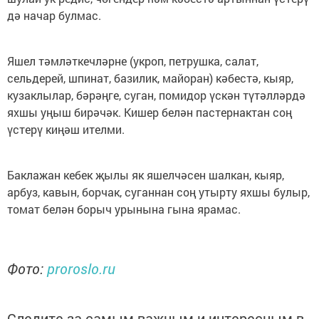
дә начар булмас.
Яшел тәмләткечләрне (укроп, петрушка, салат,
сельдерей, шпинат, базилик, майоран) кәбестә, кыяр,
кузаклылар, бәрәңге, суган, помидор үскән түтәлләрдә
яхшы уңыш бирәчәк. Кишер белән пастернактан соң
үстерү киңәш ителми.
Баклажан кебек җылы як яшелчәсен шалкан, кыяр,
арбуз, кавын, борчак, суганнан соң утырту яхшы булыр,
томат белән борыч урынына гына ярамас.
Фото:
proroslo.ru
Следите за самым важным и интересным в