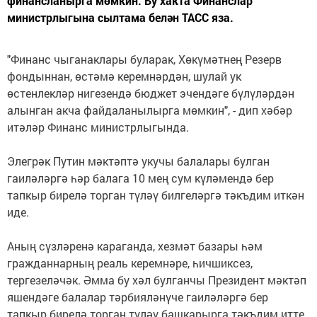
финансланырга мөмкин. Бу хакта Финанслар
министрлыгына сылтама белән ТАСС яза.
"Финанс чыганаклары буларак, Хөкүмәтнең Резерв
фондыннан, өстәмә керемнәрдән, шулай ук
өстенлекләр нигезендә бюджет эчендәге бүлүләрдән
алынган акча файдаланылырга мөмкин", - дип хәбәр
итәләр Финанс министрлыгында.
Элегрәк Путин мәктәптә укучы балалары булган
гаиләләргә һәр балага 10 мең сум күләмендә бер
тапкыр бирелә торган түләү билгеләргә тәкъдим иткән
иде.
Аның сүзләренә караганда, хезмәт базары һәм
гражданнарның реаль керемнәре, һичшиксез,
тергезеләчәк. Әмма бу хәл булганчы Президент мәктәп
яшендәге балалар тәрбияләнүче гаиләләргә бер
тапкыр бирелә торган түләү башкарырга тәкъдим итте.