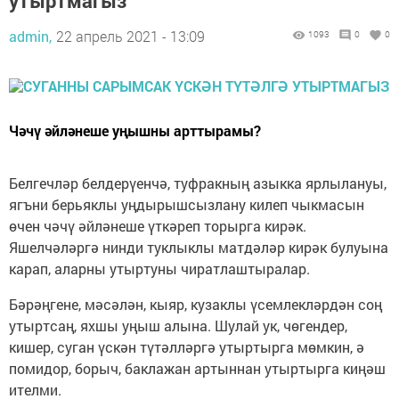
утыртмагыз
admin,
22 апрель 2021 - 13:09
1093
0
0
Чәчү әйләнеше уңышны арттырамы?
Белгечләр белдерүенчә, туфракның азыкка ярлылануы,
ягъни берьяклы уңдырышсызлану килеп чыкмасын
өчен чәчү әйләнеше үткәреп торырга кирәк.
Яшелчәләргә нинди туклыклы матдәләр кирәк булуына
карап, аларны утыртуны чиратлаштыралар.
Бәрәңгене, мәсәлән, кыяр, кузаклы үсемлекләрдән соң
утыртсаң, яхшы уңыш алына. Шулай ук, чөгендер,
кишер, суган үскән түтәлләргә утыртырга мөмкин, ә
помидор, борыч, баклажан артыннан утыртырга киңәш
ителми.