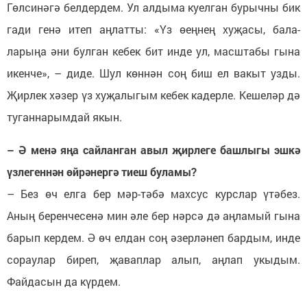
Гөлсинәгә белдердем. Ул алдыма куелган бурычны бик
гади генә итеп аңлатты: «Үз өеңнең хуҗасы, бала-
ларыңа әни булган кебек бит инде ул, масштабы гына
икенче», – диде. Шул көннән соң биш ел вакыт узды.
Җирлек хәзер үз хуҗалыгым кебек кадерле. Кешеләр дә
туганнарымдай якын.
– Ә менә яңа сайланган авыл җирлеге башлыгы эшкә
үзлегеннән өйрәнергә тиеш буламы?
– Без өч елга бер мәр-тәбә махсус курслар үтәбез.
Аның беренчесенә мин әле бер нәрсә дә аңламый гына
барып кердем. Ә өч елдан соң әзерләнеп бардым, инде
сораулар биреп, җаваплар алып, аңлап укыдым.
Файдасын да күрдем.