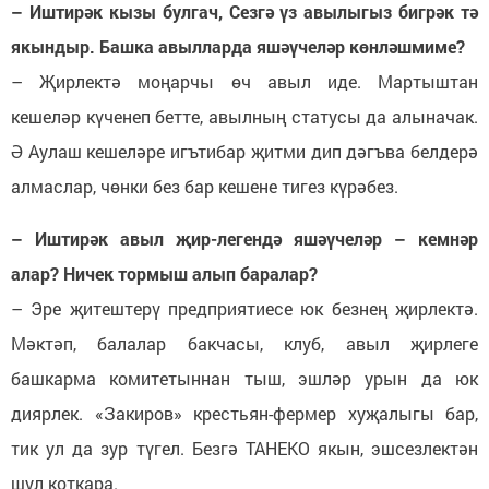
– Иштирәк кызы булгач, Сезгә үз авылыгыз бигрәк тә
якындыр. Башка авылларда яшәүчеләр көнләшмиме?
– Җирлектә моңарчы өч авыл иде. Мартыштан
кешеләр күченеп бетте, авылның статусы да алыначак.
Ә Аулаш кешеләре игътибар җитми дип дәгъва белдерә
алмаслар, чөнки без бар кешене тигез күрәбез.
– Иштирәк авыл җир-легендә яшәүчеләр – кемнәр
алар? Ничек тормыш алып баралар?
– Эре җитештерү предприятиесе юк безнең җирлектә.
Мәктәп, балалар бакчасы, клуб, авыл җирлеге
башкарма комитетыннан тыш, эшләр урын да юк
диярлек. «Закиров» крестьян-фермер хуҗалыгы бар,
тик ул да зур түгел. Безгә ТАНЕКО якын, эшсезлектән
шул коткара.