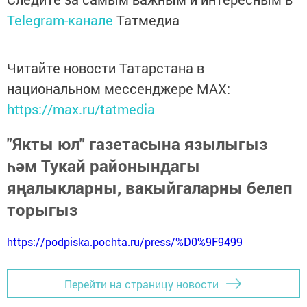
Telegram-канале
Татмедиа
Читайте новости Татарстана в
национальном мессенджере MАХ:
https://max.ru/tatmedia
"Якты юл" газетасына язылыгыз
һәм Тукай районындагы
яңалыкларны, вакыйгаларны белеп
торыгыз
https://podpiska.pochta.ru/press/%D0%9F9499
Перейти на страницу новости