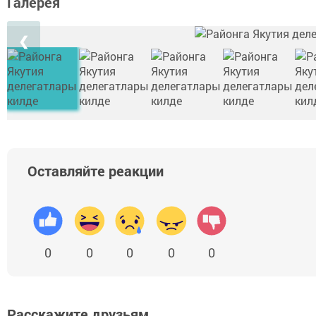
Галерея
❮
Оставляйте реакции
0
0
0
0
0
Расскажите друзьям