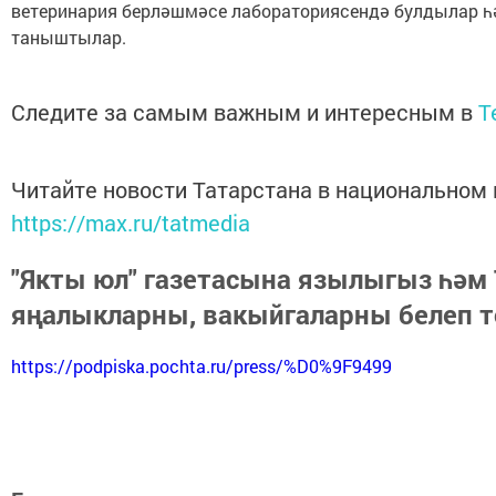
ветеринария берләшмәсе лабораториясендә булдылар һ
таныштылар.
Следите за самым важным и интересным в
T
Читайте новости Татарстана в национальном
https://max.ru/tatmedia
"Якты юл" газетасына язылыгыз һәм
яңалыкларны, вакыйгаларны белеп 
https://podpiska.pochta.ru/press/%D0%9F9499