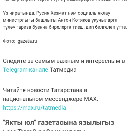
Үз чиратында, Русия Хезмәт һәм социаль яклау
министрлыгы башлыгы Антон Котяков укучыларга
түләү гариза буенча бирелергә тиеш, дип билгеләп үтте.
Фото: .gazeta.ru
Следите за самым важным и интересным в
Telegram-канале
Татмедиа
Читайте новости Татарстана в
национальном мессенджере MАХ:
https://max.ru/tatmedia
"Якты юл" газетасына язылыгыз