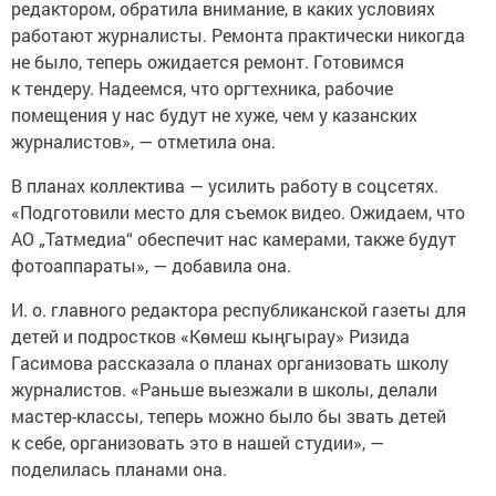
редактором, обратила внимание, в каких условиях
работают журналисты. Ремонта практически никогда
не было, теперь ожидается ремонт. Готовимся
к тендеру. Надеемся, что оргтехника, рабочие
помещения у нас будут не хуже, чем у казанских
журналистов», — отметила она.
В планах коллектива — усилить работу в соцсетях.
«Подготовили место для съемок видео. Ожидаем, что
АО „Татмедиа“ обеспечит нас камерами, также будут
фотоаппараты», — добавила она.
И. о. главного редактора республиканской газеты для
детей и подростков «Көмеш кыңгырау» Ризида
Гасимова рассказала о планах организовать школу
журналистов. «Раньше выезжали в школы, делали
мастер-классы, теперь можно было бы звать детей
к себе, организовать это в нашей студии», —
поделилась планами она.