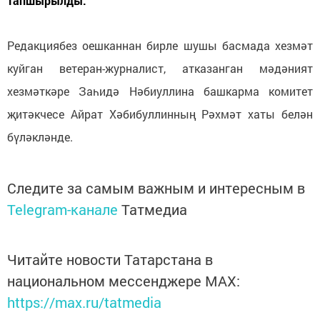
тапшырылды.
Редакциябез оешканнан бирле шушы басмада хезмәт
куйган ветеран-журналист, атказанган мәдәният
хезмәткәре Заһидә Нәбиуллина башкарма комитет
җитәкчесе Айрат Хәбибуллинның Рәхмәт хаты белән
бүләкләнде.
Следите за самым важным и интересным в
Telegram-канале
Татмедиа
Читайте новости Татарстана в
национальном мессенджере MАХ:
https://max.ru/tatmedia