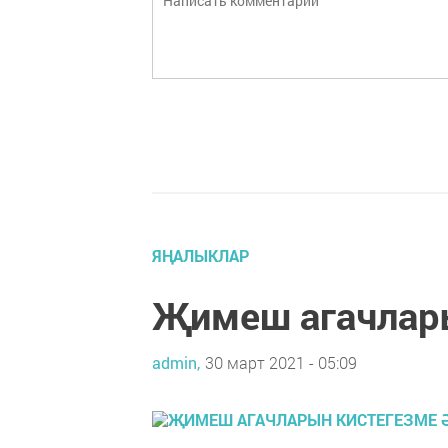
ЯҢАЛЫКЛАР
Җимеш агачлары
admin,
30 март 2021 - 05:09