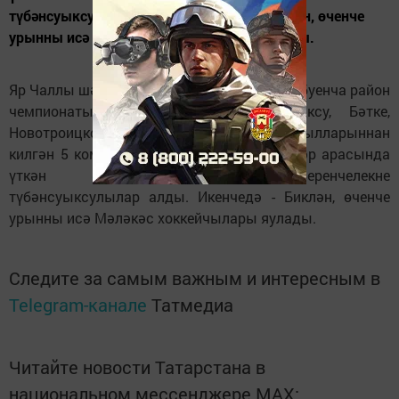
түбәнсуыксулылар алды. Икенчедә - Биклән, өченче
урынны исә Мәләкәс хоккейчылары яулады.
Яр Чаллы шәһәренең Боз сараенда хоккей буенча район
чемпионаты үтте. Монда Түбән Суыксу, Бәтке,
Новотроицкое, Мәләкәс һәм Биклән авылларыннан
килгән 5 команда көч сынашты. Ир-егетләр арасында
үткән әлеге ярышларда беренчелекне
түбәнсуыксулылар алды. Икенчедә - Биклән, өченче
урынны исә Мәләкәс хоккейчылары яулады.
Следите за самым важным и интересным в
Telegram-канале
Татмедиа
Читайте новости Татарстана в
национальном мессенджере MАХ: