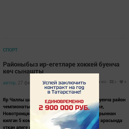
СПОРТ
Районыбыз ир-егетләре хоккей буенча
көч сынашты
автор,
27 февраль 2014 - 10:06
802
0
0
Яр Чаллы шәһәренең Боз сараенда хоккей буенча район
чемпионаты үтте. Монда Түбән Суыксу, Бәтке,
Новотроицкое, Мәләкәс һәм Биклән авылларыннан
килгән 5 команда көч сынашты. Ир-егетләр арасында
үткән әлеге ярышларда беренчелекне