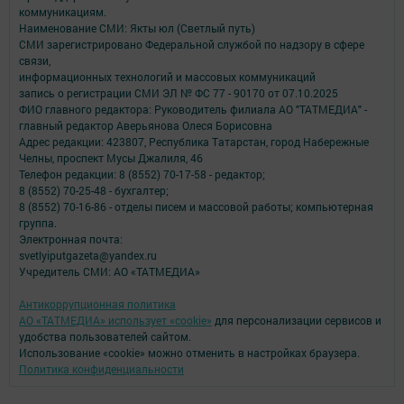
коммуникациям.
Наименование СМИ: Якты юл (Светлый путь)
СМИ зарегистрировано Федеральной службой по надзору в сфере
связи,
информационных технологий и массовых коммуникаций
запись о регистрации СМИ ЭЛ № ФС 77 - 90170 от 07.10.2025
ФИО главного редактора: Руководитель филиала АО "ТАТМЕДИА" -
главный редактор Аверьянова Олеся Борисовна
Адрес редакции: 423807, Республика Татарстан, город Набережные
Челны, проспект Мусы Джалиля, 46
Телефон редакции: 8 (8552) 70-17-58 - редактор;
8 (8552) 70-25-48 - бухгалтер;
8 (8552) 70-16-86 - отделы писем и массовой работы; компьютерная
группа.
Электронная почта:
svetlyiputgazeta@yandex.ru
Учредитель СМИ: АО «ТАТМЕДИА»
Антикоррупционная политика
АО «ТАТМЕДИА» использует «cookie»
для персонализации сервисов и
удобства пользователей сайтом.
Использование «cookie» можно отменить в настройках браузера.
Политика конфиденциальности