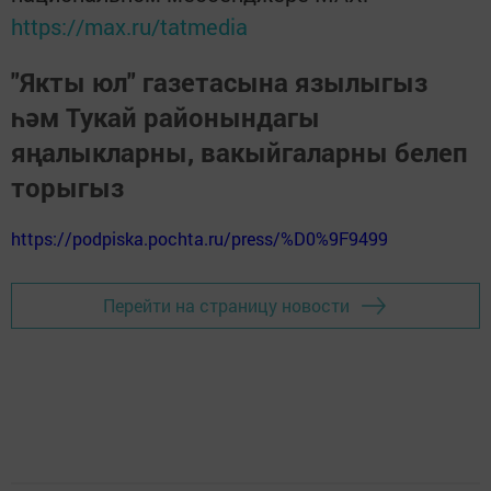
https://max.ru/tatmedia
"Якты юл" газетасына язылыгыз
һәм Тукай районындагы
яңалыкларны, вакыйгаларны белеп
торыгыз
https://podpiska.pochta.ru/press/%D0%9F9499
Перейти на страницу новости