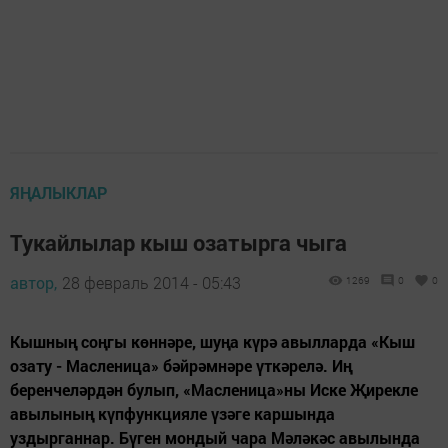
ЯҢАЛЫКЛАР
Тукайлылар кыш озатырга чыга
автор,
28 февраль 2014 - 05:43
1269
0
0
Кышның соңгы көннәре, шуңа күрә авылларда «Кыш
озату - Масленица» бәйрәмнәре үткәрелә. Иң
беренчеләрдән булып, «Масленица»ны Иске Җирекле
авылының күпфункцияле үзәге каршында
уздырганнар. Бүген мондый чара Мәләкәс авылында