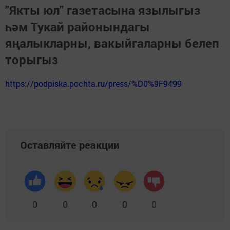
"Якты юл" газетасына язылыгыз
һәм Тукай районындагы
яңалыкларны, вакыйгаларны белеп
торыгыз
https://podpiska.pochta.ru/press/%D0%9F9499
Оставляйте реакции
0
0
0
0
0