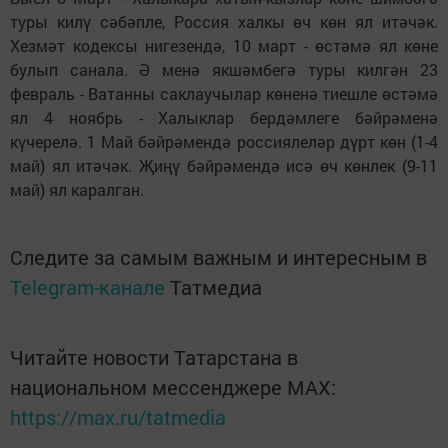
туры килү сәбәпле, Россия халкы өч көн ял итәчәк.
Хезмәт кодексы нигезендә, 10 март - өстәмә ял көне
булып санала. Ә менә якшәмбегә туры килгән 23
февраль - Ватанны саклаучылар көненә тиешле өстәмә
ял 4 ноябрь - Халыклар бердәмлеге бәйрәменә
күчерелә. 1 Май бәйрәмендә россиялеләр дүрт көн (1-4
май) ял итәчәк. Җиңү бәйрәмендә исә өч көнлек (9-11
май) ял каралган.
Следите за самым важным и интересным в
Telegram-канале
Татмедиа
Читайте новости Татарстана в
национальном мессенджере MАХ:
https://max.ru/tatmedia