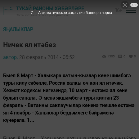
ТУКАЙ РАЙОНЫ ХӘБӘРЛӘРЕ
16+
7
Автоматическое закрытие баннера через
"Якты юл" газетасы - Тукай районы
ЯҢАЛЫКЛАР
Ничек ял итәбез
автор,
28 февраль 2014 - 05:52
1305
0
0
Быел 8 Март - Халыкара хатын-кызлар көне шимбәгә
туры килү сәбәпле, Россия халкы өч көн ял итәчәк.
Хезмәт кодексы нигезендә, 10 март - өстәмә ял көне
булып санала. Ә менә якшәмбегә туры килгән 23
февраль - Ватанны саклаучылар көненә тиешле өстәмә
ял 4 ноябрь - Халыклар бердәмлеге бәйрәменә
күчерелә. 1...
Быел 8 Март - Халыкара хатын-кызлар көне шимбәгә