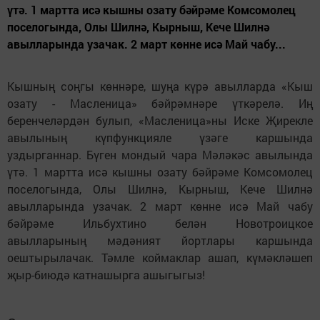
үтә. 1 мартта исә кышны озату бәйрәме Комсомолец
поселогында, Олы Шилнә, Кырныш, Кече Шилнә
авылларында узачак. 2 март көнне исә Май чабу...
Кышның соңгы көннәре, шуңа күрә авылларда «Кыш
озату - Масленица» бәйрәмнәре үткәрелә. Иң
беренчеләрдән булып, «Масленица»ны Иске Җирекле
авылының күпфункцияле үзәге каршында
уздырганнар. Бүген мондый чара Мәләкәс авылында
үтә. 1 мартта исә кышны озату бәйрәме Комсомолец
поселогында, Олы Шилнә, Кырныш, Кече Шилнә
авылларында узачак. 2 март көнне исә Май чабу
бәйрәме Ильбухтино белән Новотроицкое
авылларының мәдәният йортлары каршында
оештырылачак. Тәмле коймаклар ашап, күмәкләшеп
җыр-биюдә катнашырга ашыгыгыз!