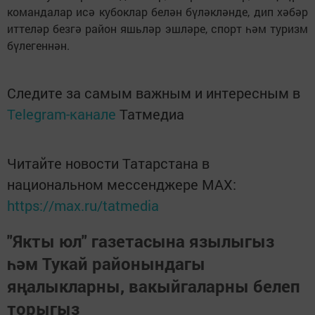
командалар исә кубоклар белән бүләкләнде, дип хәбәр
иттеләр безгә район яшьләр эшләре, спорт һәм туризм
бүлегеннән.
Следите за самым важным и интересным в
Telegram-канале
Татмедиа
Читайте новости Татарстана в
национальном мессенджере MАХ:
https://max.ru/tatmedia
"Якты юл" газетасына язылыгыз
һәм Тукай районындагы
яңалыкларны, вакыйгаларны белеп
торыгыз