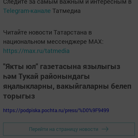
Следите за самым важным и интересным в
Telegram-канале
Татмедиа
Читайте новости Татарстана в
национальном мессенджере MАХ:
https://max.ru/tatmedia
"Якты юл" газетасына язылыгыз
һәм Тукай районындагы
яңалыкларны, вакыйгаларны белеп
торыгыз
https://podpiska.pochta.ru/press/%D0%9F9499
Перейти на страницу новости