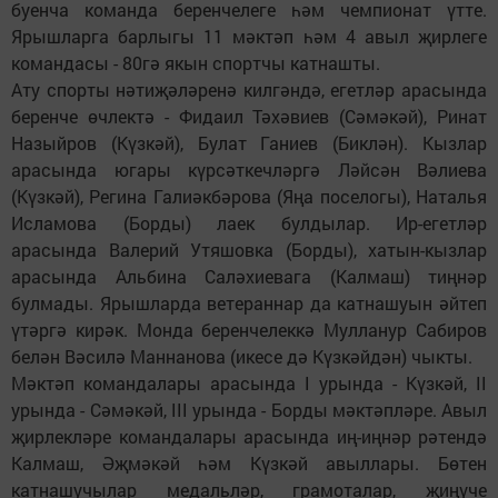
буенча команда беренчелеге һәм чемпионат үтте.
Ярышларга барлыгы 11 мәктәп һәм 4 авыл җирлеге
командасы - 80гә якын спортчы катнашты.
Ату спорты нәтиҗәләренә килгәндә, егетләр арасында
беренче өчлектә - Фидаил Тәхәвиев (Сәмәкәй), Ринат
Назыйров (Күзкәй), Булат Ганиев (Биклән). Кызлар
арасында югары күрсәткечләргә Ләйсән Вәлиева
(Күзкәй), Регина Галиәкбәрова (Яңа поселогы), Наталья
Исламова (Борды) лаек булдылар. Ир-егетләр
арасында Валерий Утяшовка (Борды), хатын-кызлар
арасында Альбина Саләхиевага (Калмаш) тиңнәр
булмады. Ярышларда ветераннар да катнашуын әйтеп
үтәргә кирәк. Монда беренчелеккә Мулланур Сабиров
белән Вәсилә Маннанова (икесе дә Күзкәйдән) чыкты.
Мәктәп командалары арасында I урында - Күзкәй, II
урында - Сәмәкәй, III урында - Борды мәктәпләре. Авыл
җирлекләре командалары арасында иң-иңнәр рәтендә
Калмаш, Әҗмәкәй һәм Күзкәй авыллары. Бөтен
катнашучылар медальләр, грамоталар, җиңүче