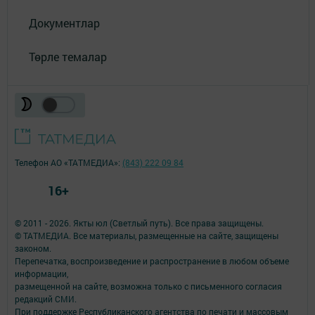
Документлар
Төрле темалар
Телефон АО «ТАТМЕДИА»:
(843) 222 09 84
16+
© 2011 - 2026. Якты юл (Светлый путь). Все права защищены.
© ТАТМЕДИА. Все материалы, размещенные на сайте, защищены
законом.
Перепечатка, воспроизведение и распространение в любом объеме
информации,
размещенной на сайте, возможна только с письменного согласия
редакций СМИ.
При поддержке Республиканского агентства по печати и массовым