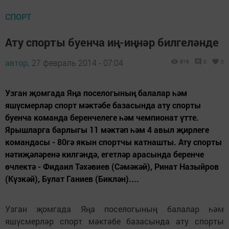
СПОРТ
Ату спорты буенча иң-иңнәр билгеләнде
автор,
27 февраль 2014 - 07:04
816
0
0
Узган җомгада Яңа поселогының балалар һәм
яшүсмерләр спорт мәктәбе базасында ату спорты
буенча команда беренчелеге һәм чемпионат үтте.
Ярышларга барлыгы 11 мәктәп һәм 4 авыл җирлеге
командасы - 80гә якын спортчы катнашты. Ату спорты
нәтиҗәләренә килгәндә, егетләр арасында беренче
өчлектә - Фидаил Тәхәвиев (Сәмәкәй), Ринат Назыйров
(Күзкәй), Булат Ганиев (Биклән)....
Узган җомгада Яңа поселогының балалар һәм
яшүсмерләр спорт мәктәбе базасында ату спорты