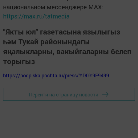
национальном мессенджере MАХ:
https://max.ru/tatmedia
"Якты юл" газетасына язылыгыз
һәм Тукай районындагы
яңалыкларны, вакыйгаларны белеп
торыгыз
https://podpiska.pochta.ru/press/%D0%9F9499
Перейти на страницу новости