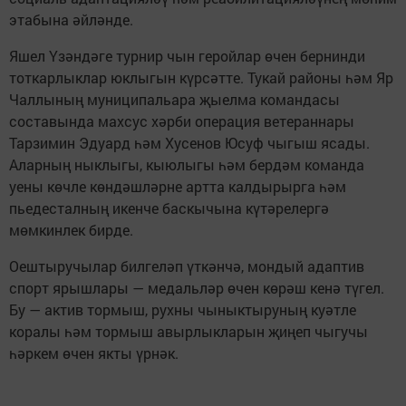
этабына әйләнде.
Яшел Үзәндәге турнир чын геройлар өчен бернинди
тоткарлыклар юклыгын күрсәтте. Тукай районы һәм Яр
Чаллының муниципальара җыелма командасы
составында махсус хәрби операция ветераннары
Тарзимин Эдуард һәм Хусенов Юсуф чыгыш ясады.
Аларның ныклыгы, кыюлыгы һәм бердәм команда
уены көчле көндәшләрне артта калдырырга һәм
пьедесталның икенче баскычына күтәрелергә
мөмкинлек бирде.
Оештыручылар билгеләп үткәнчә, мондый адаптив
спорт ярышлары — медальләр өчен көрәш кенә түгел.
Бу — актив тормыш, рухны чыныктыруның куәтле
коралы һәм тормыш авырлыкларын җиңеп чыгучы
һәркем өчен якты үрнәк.