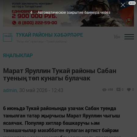
3
Автоматическое закрытие баннера через
ТУКАЙ РАЙОНЫ ХӘБӘРЛӘРЕ
16+
"Якты юл" газетасы - Тукай районы
ЯҢАЛЫКЛАР
Марат Яруллин Тукай районы Сабан
туеның төп кунагы булачак
admin,
30 май 2026 - 12:43
468
0
0
6 июньдә Тукай районында узачак Сабан туенда
танылган татар җырчысы Марат Яруллин чыгыш
ясаячак. Популяр хитлар башкаручы һәм
тамашачылар мәхәббәтен яулаган артист бәйрәм