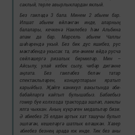
саклый, төрле авырлыклардан яклый.
Без гаиләдә 3 бала. Минем 2 абыем бар.
Илшат абыем өйләнгән инде, аларның
балалары, кечкенә Наилебез һәм Альбина
апам да бар. Марсель абыем Чаллы
шәһәрендә укый. Без бик дус яшибез, рус
мәктәбендә укысак та, әти-әнием өйдә русча
сөйләшергә ризалык бирмиләр. Мин –
Айсылу, улай кебек сылу, чибәр дигәнне
аңлата. Без гаиләбез белән татар
спектакльләрен, концертларын яратып
карыйбыз. Җәйге каникул вакытында әби-
бабайларга кайтып булышабыз. Бабаебыз
гомер буе колхозда тракторда эшләп, лаеклы
ялга чыккан. Аның күкрәген медальләр бизи.
Ә әбиебез 25 елдан артык хат ташучы булып
эшләгән, кешеләргә шатлык өләшкән. Хәзер
әбиебез безнең арада юк инде. Тик без аны