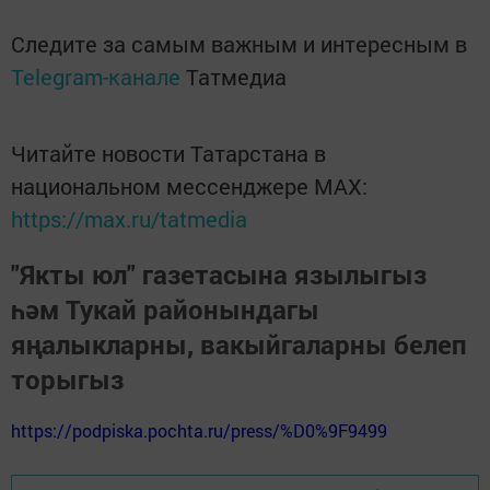
Следите за самым важным и интересным в
Telegram-канале
Татмедиа
Читайте новости Татарстана в
национальном мессенджере MАХ:
https://max.ru/tatmedia
"Якты юл" газетасына язылыгыз
һәм Тукай районындагы
яңалыкларны, вакыйгаларны белеп
торыгыз
https://podpiska.pochta.ru/press/%D0%9F9499