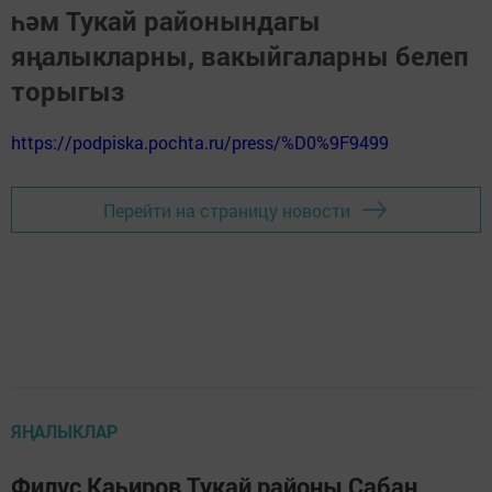
һәм Тукай районындагы
яңалыкларны, вакыйгаларны белеп
торыгыз
https://podpiska.pochta.ru/press/%D0%9F9499
Перейти на страницу новости
ЯҢАЛЫКЛАР
Филүс Каһиров Тукай районы Сабан