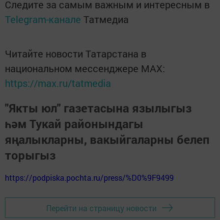
Следите за самым важным и интересным в
Telegram-канале
Татмедиа
Читайте новости Татарстана в
национальном мессенджере MАХ:
https://max.ru/tatmedia
"Якты юл" газетасына язылыгыз
һәм Тукай районындагы
яңалыкларны, вакыйгаларны белеп
торыгыз
https://podpiska.pochta.ru/press/%D0%9F9499
Перейти на страницу новости