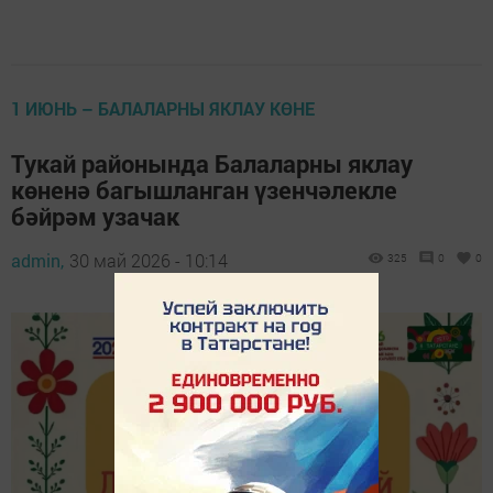
1 ИЮНЬ – БАЛАЛАРНЫ ЯКЛАУ КӨНЕ
Тукай районында Балаларны яклау
көненә багышланган үзенчәлекле
бәйрәм узачак
admin,
30 май 2026 - 10:14
325
0
0