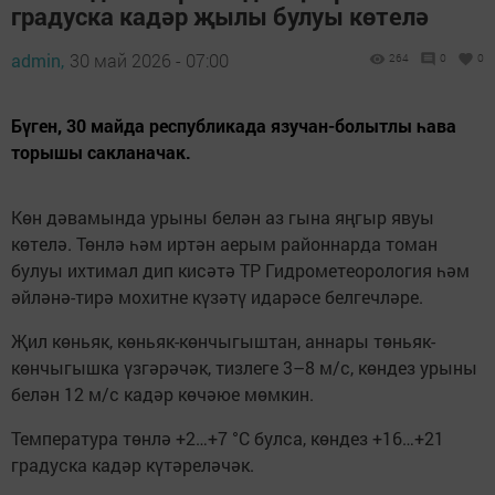
градуска кадәр җылы булуы көтелә
admin,
30 май 2026 - 07:00
264
0
0
Бүген, 30 майда республикада язучан-болытлы һава
торышы сакланачак.
Көн дәвамында урыны белән аз гына яңгыр явуы
көтелә. Төнлә һәм иртән аерым районнарда томан
булуы ихтимал
дип кисәтә ТР Гидрометеорология һәм
әйләнә-тирә мохитне күзәтү идарәсе белгечләре.
Җил көньяк, көньяк-көнчыгыштан, аннары төньяк-
көнчыгышка үзгәрәчәк, тизлеге 3–8 м/с, көндез урыны
белән 12 м/с кадәр көчәюе мөмкин.
Температура төнлә +2…+7 °C булса, көндез +16…+21
градуска кадәр күтәреләчәк.