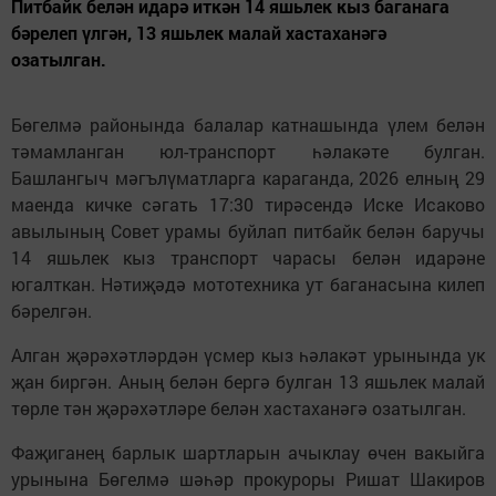
Питбайк белән идарә иткән 14 яшьлек кыз баганага
бәрелеп үлгән, 13 яшьлек малай хастаханәгә
озатылган.
Бөгелмә районында балалар катнашында үлем белән
тәмамланган юл-транспорт һәлакәте булган.
Башлангыч мәгълүматларга караганда, 2026 елның 29
маенда кичке сәгать 17:30 тирәсендә Иске Исаково
авылының Совет урамы буйлап питбайк белән баручы
14 яшьлек кыз транспорт чарасы белән идарәне
югалткан. Нәтиҗәдә мототехника ут баганасына килеп
бәрелгән.
Алган җәрәхәтләрдән үсмер кыз һәлакәт урынында ук
җан биргән. Аның белән бергә булган 13 яшьлек малай
төрле тән җәрәхәтләре белән хастаханәгә озатылган.
Фаҗиганең барлык шартларын ачыклау өчен вакыйга
урынына Бөгелмә шәһәр прокуроры Ришат Шакиров