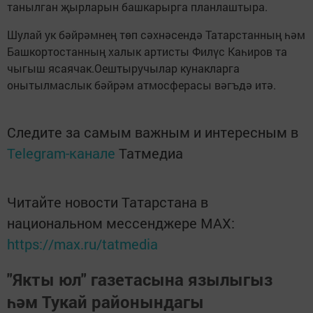
танылган җырларын башкарырга планлаштыра.
Шулай ук бәйрәмнең төп сәхнәсендә Татарстанның һәм
Башкортостанның халык артисты Филүс Каһиров та
чыгыш ясаячак.Оештыручылар кунакларга
онытылмаслык бәйрәм атмосферасы вәгъдә итә.
Следите за самым важным и интересным в
Telegram-канале
Татмедиа
Читайте новости Татарстана в
национальном мессенджере MАХ:
https://max.ru/tatmedia
"Якты юл" газетасына язылыгыз
һәм Тукай районындагы