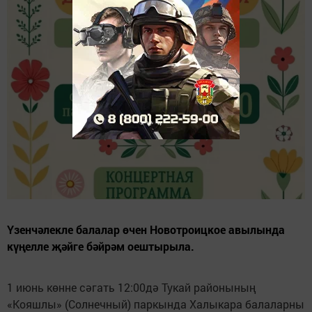
Үзенчәлекле балалар өчен Новотроицкое авылында
күңелле җәйге бәйрәм оештырыла.
1 июнь көнне сәгать 12:00дә Тукай районының
«Кояшлы» (Солнечный) паркында Халыкара балаларны