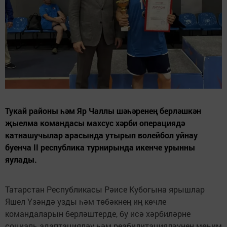
Тукай районы һәм Яр Чаллы шәһәренең берләшкән
җыелма командасы махсус хәрби операциядә
катнашучылар арасында утырып волейбол уйнау
буенча II республика турнирында икенче урынны
яулады.
Татарстан Республикасы Рәисе Кубогына ярышлар
Яшел Үзәндә узды һәм төбәкнең иң көчле
командаларын берләштерде, бу исә хәрбиләрне
социаль адаптацияләү һәм реабилитацияләүнең мөһим