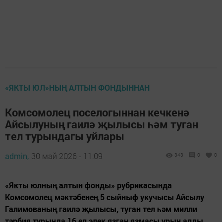
«ЯКТЫ ЮЛ»НЫҢ АЛТЫН ФОНДЫННАН
Комсомолец поселогыннан кечкенә
Айсылуның гаилә җылысы һәм туган
тел турындагы уйлары
admin,
30 май 2026 - 11:09
343
0
0
«Якты юлның алтын фонды» рубрикасында
Комсомолец мәктәбенең 5 сыйныф укучысы Айсылу
Галимованың гаилә җылысы, туган тел һәм милли
тәрбия турында 16 ел элек язган язмасы урын алды.