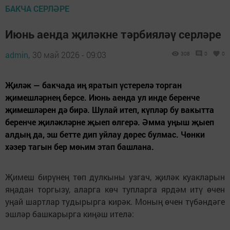
БАКЧА СЕРЛӘРЕ
Июнь аенда җиләкне тәрбияләү серләре
admin,
30 май 2026 - 09:03
308
0
0
Җиләк — бакчада иң яратып үстерелә торган
җимешләрнең берсе. Июнь аенда ул инде беренче
җимешләрен дә бирә. Шулай итеп, күпләр бу вакытта
беренче җиләкләрне җыеп өлгерә. Әмма уңыш җыеп
алдың да, эш бетте дип уйлау дөрес булмас. Чөнки
хәзер тагын бер мөһим этап башлана.
Җимеш бирүнең төп дулкыны узгач, җиләк куакларын
яңадан торгызу, аларга көч тупларга ярдәм итү өчен
уңай шартлар тудырырга кирәк. Моның өчен түбәндәге
эшләр башкарырга киңәш ителә: