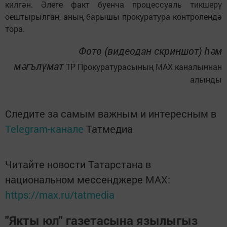
килгән. Әлеге факт буенча процессуаль тикшерү
оештырылган, аның барышы прокуратура контролендә
тора.
Фото (видеодан скриншот) һәм
мәгълүмат
ТР Прокуратурасының МАХ каналыннан
алынды
Следите за самым важным и интересным в
Telegram-канале
Татмедиа
Читайте новости Татарстана в
национальном мессенджере MАХ:
https://max.ru/tatmedia
"Якты юл" газетасына язылыгыз