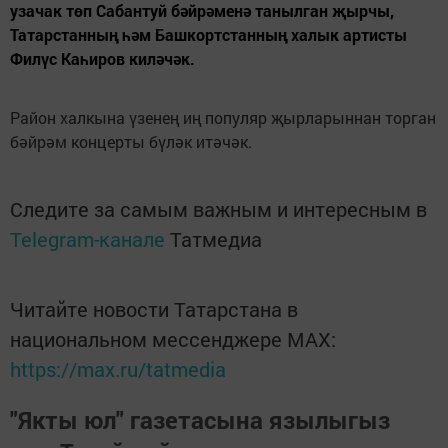
узачак төп Сабантуй бәйрәменә танылган җырчы,
Татарстанның һәм Башкортстанның халык артисты
Филүс Каһиров киләчәк.
Район халкына үзенең иң популяр җырларыннан торган
бәйрәм концерты бүләк итәчәк.
Следите за самым важным и интересным в
Telegram-канале
Татмедиа
Читайте новости Татарстана в
национальном мессенджере MАХ:
https://max.ru/tatmedia
"Якты юл" газетасына язылыгыз