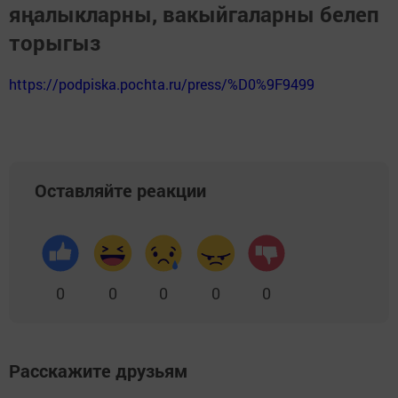
яңалыкларны, вакыйгаларны белеп
торыгыз
https://podpiska.pochta.ru/press/%D0%9F9499
Оставляйте реакции
0
0
0
0
0
Расскажите друзьям