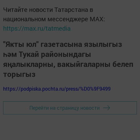
Читайте новости Татарстана в
национальном мессенджере MАХ:
https://max.ru/tatmedia
"Якты юл" газетасына язылыгыз
һәм Тукай районындагы
яңалыкларны, вакыйгаларны белеп
торыгыз
https://podpiska.pochta.ru/press/%D0%9F9499
Перейти на страницу новости