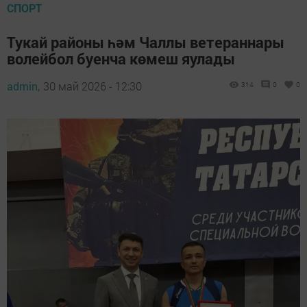
СПОРТ
Тукай районы һәм Чаллы ветераннары
волейбол буенча көмеш яулады
admin,
30 май 2026 - 12:30
314
0
0