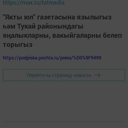
https://max.ru/tatmedia
"Якты юл" газетасына язылыгыз
һәм Тукай районындагы
яңалыкларны, вакыйгаларны белеп
торыгыз
https://podpiska.pochta.ru/press/%D0%9F9499
Перейти на страницу новости