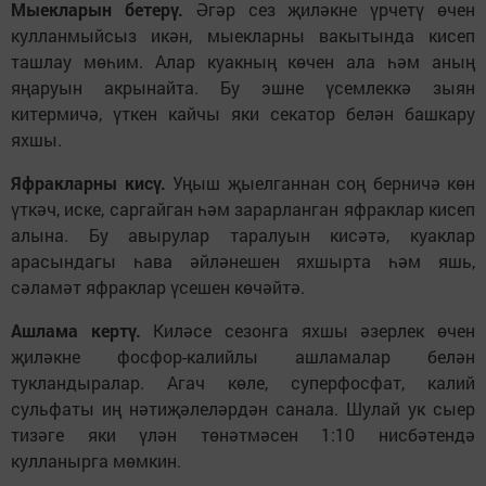
Мыекларын бетерү.
Әгәр сез җиләкне үрчетү өчен
кулланмыйсыз икән, мыекларны вакытында кисеп
ташлау мөһим. Алар куакның көчен ала һәм аның
яңаруын акрынайта. Бу эшне үсемлеккә зыян
китермичә, үткен кайчы яки секатор белән башкару
яхшы.
Яфракларны кисү.
Уңыш җыелганнан соң берничә көн
үткәч, иске, саргайган һәм зарарланган яфраклар кисеп
алына. Бу авырулар таралуын кисәтә, куаклар
арасындагы һава әйләнешен яхшырта һәм яшь,
сәламәт яфраклар үсешен көчәйтә.
Ашлама кертү.
Киләсе сезонга яхшы әзерлек өчен
җиләкне фосфор-калийлы ашламалар белән
тукландыралар. Агач көле, суперфосфат, калий
сульфаты иң нәтиҗәлеләрдән санала. Шулай ук сыер
тизәге яки үлән төнәтмәсен 1:10 нисбәтендә
кулланырга мөмкин.