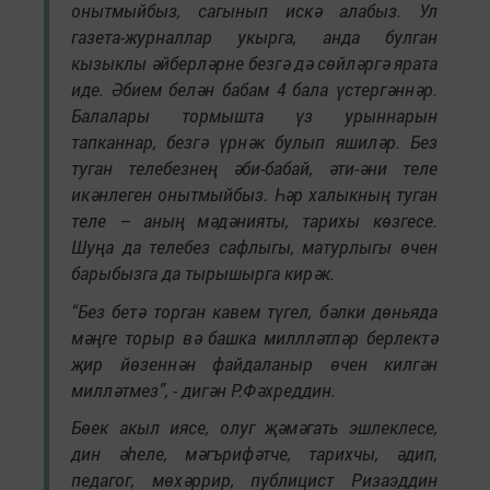
онытмыйбыз, сагынып искә алабыз. Ул
газета-журналлар укырга, анда булган
кызыклы әйберләрне безгә дә сөйләргә ярата
иде. Әбием белән бабам 4 бала үстергәннәр.
Балалары тормышта үз урыннарын
тапканнар, безгә үрнәк булып яшиләр. Без
туган телебезнең әби-бабай, әти-әни теле
икәнлеген онытмыйбыз. Һәр халыкның туган
теле – аның мәдәнияты, тарихы көзгесе.
Шуңа да телебез сафлыгы, матурлыгы өчен
барыбызга да тырышырга кирәк.
“Без бетә торган кавем түгел, бәлки дөньяда
мәңге торыр вә башка миллләтләр берлектә
җир йөзеннән файдаланыр өчен килгән
милләтмез”, - дигән Р.Фәхреддин.
Бөек акыл иясе, олуг җәмәгать эшлеклесе,
дин әһеле, мәгърифәтче, тарихчы, әдип,
педагог, мөхәррир, публицист Ризаэддин