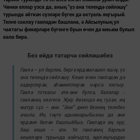
Чөнки еллар узса да, аның “үз ана телеңдә сөйләшү”
турында әйткән сүзләре бүген дә актуаль яңгырый.
Телне саклау гаиләдән башлана, ә Айсылуның ул
чактагы фикерләре бүгенге буын өчен дә мөһим булып
кала бирә.
Без өйдә татарча сөйләшәбез
Гаилә – ул берлек, бергә ярдәмләшеп яшәү, үз
ана телеңдә сөйләшү. Кеше өчен гаиләдән дә
кадерлерәк, әһәмиятлерәк нәрсә юктыр.
Гаилә тоткасы әти-әни булса, балалар -
гаиләнең көзгесе. Җир йөзендә иң гүзәл, иң
матур сүз – әни. “Әни” диеп безнең телебез
ачыла. Иң тәүге адымнарыбызны да әни
ярдәме белән башлыйбыз. Гаиләдә иң зур,
баш кеше – әти. Ул гаиләнең барлык
кешеләре турында кайгырта, җил-яңгырдан