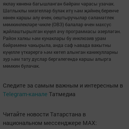
яклау көненә багышланган бәйрәм чарасы узачак.
Шатлыклы мизгелләр бүләк итү һәм җәйнең беренче
көнен каршы алу өчен, оештыручылар сәламәтлек
мөмкинлекләре чикле (ОВЗ) балалар өчен махсус
җайлаштырылган күңел ачу программасы әзерләгән.
Район халкы һәм кунаклары бу инклюзив урам
бәйрәменә чакырыла, анда саф һавада вакытны
күңелле үткәрергә һәм көтеп алынган каникулларны
зур һәм тату дуслар бергәлегендә каршы алырга
мөмкин булачак.
Следите за самым важным и интересным в
Telegram-канале
Татмедиа
Читайте новости Татарстана в
национальном мессенджере MАХ: