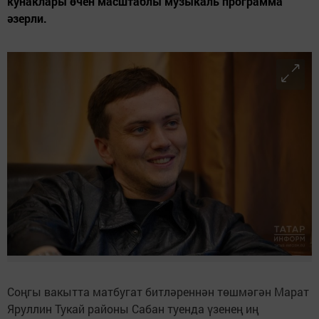
кунаклары өчен масштаблы музыкаль программа
әзерли.
Соңгы вакытта матбугат битләреннән төшмәгән Марат
Яруллин Тукай районы Сабан туенда үзенең иң