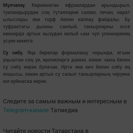
Мүлчәләү.
Кирәкмәгән яфраклардан арындырып,
тукландырудан соң түтәлләрне салам, печән, нарат
ылыслары яки торф белән каплау файдалы. Бу
туфрактагы дымны саклый, тамырларны эссе
көннәрдә артык кызудан яклый һәм чүп үләннәренең
үсүен киметә.
Су сибү.
Яңа бөреләр формалашу чорында, ягъни
уңыштан соң ук, җиләкләргә даими, ләкин чама белән
су сибү кирәк булачак. Иртә яки кич белән сибү иң
яхшысы, ләкин артык су салып тамырларның черүенә
юл куймаска кирәк.
Следите за самым важным и интересным в
Telegram-канале
Татмедиа
Читайте новости Татарстана в