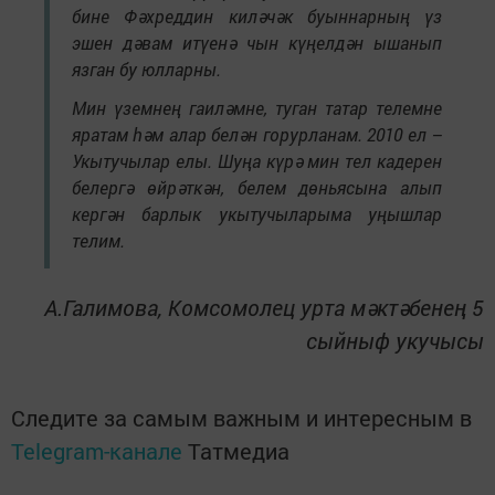
бине Фәхреддин киләчәк буыннарның үз
эшен дәвам итүенә чын күңелдән ышанып
язган бу юлларны.
Мин үземнең гаиләмне, туган татар телемне
яратам һәм алар белән горурланам. 2010 ел –
Укытучылар елы. Шуңа күрә мин тел кадерен
белергә өйрәткән, белем дөньясына алып
кергән барлык укытучыларыма уңышлар
телим.
А.Галимова, Комсомолец урта мәктәбенең 5
сыйныф укучысы
Следите за самым важным и интересным в
Telegram-канале
Татмедиа