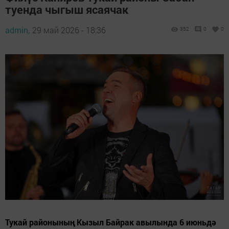
туенда чыгыш ясаячак
admin,
29 май 2026 - 18:36
352
0
0
Тукай районының Кызыл Байрак авылында 6 июньдә