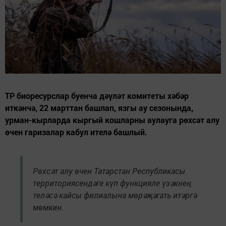
ТР биоресурслар буенча дәүләт комитеты хәбәр
иткәнчә, 22 марттан башлап, язгы ау сезонында,
урман-кырларда кыргый кошларны аулауга рөхсәт алу
өчен гаризалар кабул ителә башлый.
Рөхсәт алу өчен Татарстан Республикасы
территориясендәге күп функцияле үзәкнең
теләсә кайсы филиалына мөрәҗәгать итәргә
мөмкин.