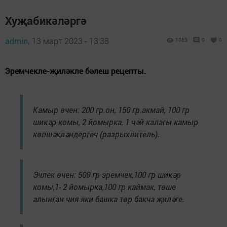
Хуҗабикәләргә
admin,
13 март 2023 - 13:38
1063
0
0
Эремчекле-җиләкле бәлеш рецепты.
Камыр өчен: 200 гр.он, 150 гр.акмай, 100 гр
шикәр комы, 2 йомырка, 1 чәй калагы камыр
көпшәкләндергеч (разрыхлитель).
Эчлек өчен: 500 гр эремчек,100 гр шикәр
комы,1- 2 йомырка,100 гр каймак, төше
алынган чия яки башка төр бакча җиләге.