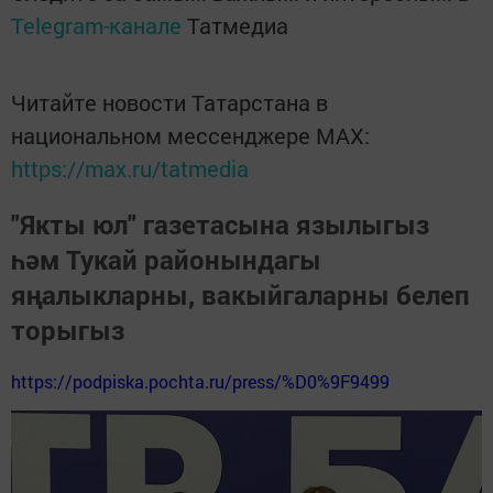
Telegram-канале
Татмедиа
Читайте новости Татарстана в
национальном мессенджере MАХ:
https://max.ru/tatmedia
"Якты юл" газетасына язылыгыз
һәм Тукай районындагы
яңалыкларны, вакыйгаларны белеп
торыгыз
https://podpiska.pochta.ru/press/%D0%9F9499