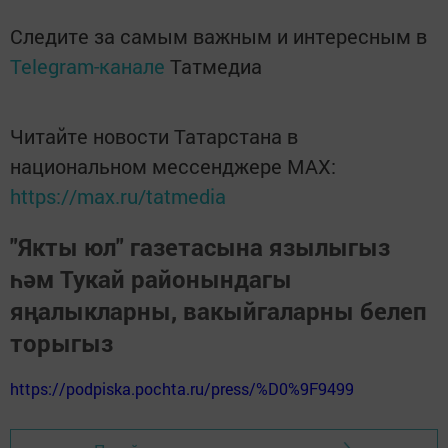
Следите за самым важным и интересным в
Telegram-канале
Татмедиа
Читайте новости Татарстана в
национальном мессенджере MАХ:
https://max.ru/tatmedia
"Якты юл" газетасына язылыгыз
һәм Тукай районындагы
яңалыкларны, вакыйгаларны белеп
торыгыз
https://podpiska.pochta.ru/press/%D0%9F9499