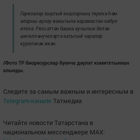
Гаризалар кыргый кошларның төренә һәм
аларны аулау вакытына карамастан кабул
ителә. Рөхсәттән башка аучылык белән
шөгелләнүчеләргә катыгый чаралар
күреләчәк икән.
/Фото ТР биоресурслар буенча дәүләт комитетыннан
алынды.
Следите за самым важным и интересным в
Telegram-канале
Татмедиа
Читайте новости Татарстана в
национальном мессенджере MАХ: