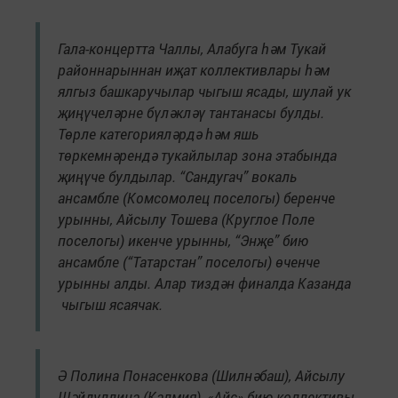
Гала-концертта Чаллы, Алабуга һәм Тукай
районнарыннан иҗат коллективлары һәм
ялгыз башкаручылар чыгыш ясады, шулай ук
җиңүчеләрне бүләкләү тантанасы булды.
Төрле категорияләрдә һәм яшь
төркемнәрендә тукайлылар зона этабында
җиңүче булдылар. “Сандугач” вокаль
ансамбле (Комсомолец поселогы) беренче
урынны, Айсылу Тошева (Круглое Поле
поселогы) икенче урынны, “Энҗе” бию
ансамбле (“Татарстан” поселогы) өченче
урынны алды. Алар тиздән финалда Казанда
чыгыш ясаячак.
Ә Полина Понасенкова (Шилнәбаш), Айсылу
Шәйдуллина (Калмия), «Айс» бию коллективы