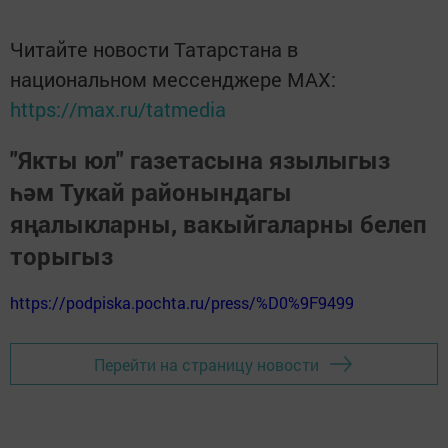
Читайте новости Татарстана в
национальном мессенджере MАХ:
https://max.ru/tatmedia
"Якты юл" газетасына язылыгыз
һәм Тукай районындагы
яңалыкларны, вакыйгаларны белеп
торыгыз
https://podpiska.pochta.ru/press/%D0%9F9499
Перейти на страницу новости