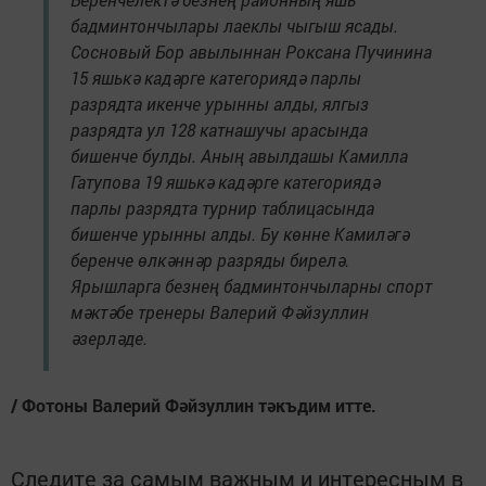
бадминтончылары лаеклы чыгыш ясады.
Сосновый Бор авылыннан Роксана Пучинина
15 яшькә кадәрге категориядә парлы
разрядта икенче урынны алды, ялгыз
разрядта ул 128 катнашучы арасында
бишенче булды. Аның авылдашы Камилла
Гатупова 19 яшькә кадәрге категориядә
парлы разрядта турнир таблицасында
бишенче урынны алды. Бу көнне Камиләгә
беренче өлкәннәр разряды бирелә.
Ярышларга безнең бадминтончыларны спорт
мәктәбе тренеры Валерий Фәйзуллин
әзерләде.
/ Фотоны Валерий Фәйзуллин тәкъдим итте.
Следите за самым важным и интересным в