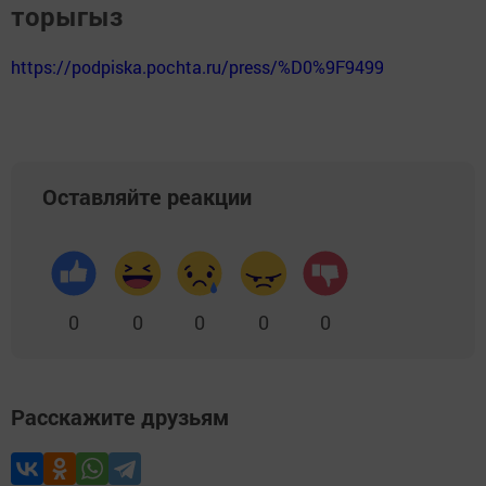
торыгыз
https://podpiska.pochta.ru/press/%D0%9F9499
Оставляйте реакции
0
0
0
0
0
Расскажите друзьям