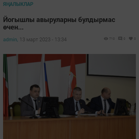
ЯҢАЛЫКЛАР
Йогышлы авыруларны булдырмас
өчен...
admin,
13 март 2023 - 13:34
710
0
0