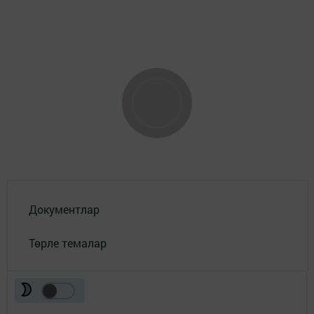
Документлар
Төрле темалар