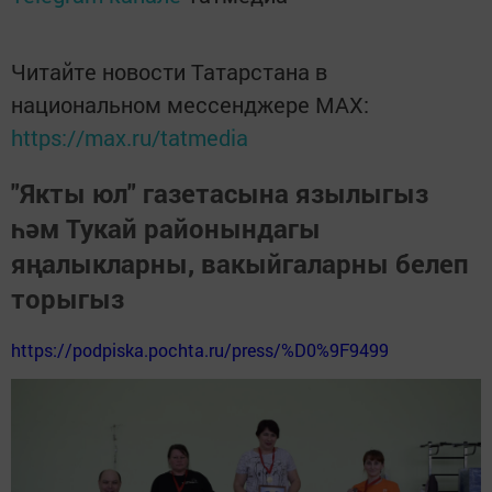
Читайте новости Татарстана в
национальном мессенджере MАХ:
https://max.ru/tatmedia
"Якты юл" газетасына язылыгыз
һәм Тукай районындагы
яңалыкларны, вакыйгаларны белеп
торыгыз
https://podpiska.pochta.ru/press/%D0%9F9499