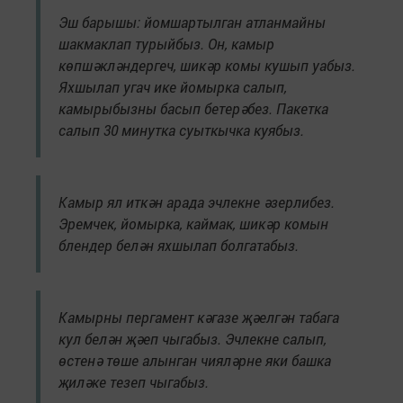
Эш барышы: йомшартылган атланмайны
шакмаклап турыйбыз. Он, камыр
көпшәкләндергеч, шикәр комы кушып уабыз.
Яхшылап угач ике йомырка салып,
камырыбызны басып бетерәбез. Пакетка
салып 30 минутка суыткычка куябыз.
Камыр ял иткән арада эчлекне әзерлибез.
Эремчек, йомырка, каймак, шикәр комын
блендер белән яхшылап болгатабыз.
Камырны пергамент кәгазе җәелгән табага
кул белән җәеп чыгабыз. Эчлекне салып,
өстенә төше алынган чияләрне яки башка
җиләке тезеп чыгабыз.