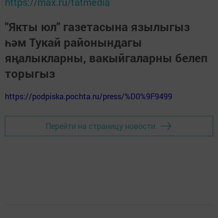
https://max.ru/tatmedia
"Якты юл" газетасына язылыгыз
һәм Тукай районындагы
яңалыкларны, вакыйгаларны белеп
торыгыз
https://podpiska.pochta.ru/press/%D0%9F9499
Перейти на страницу новости