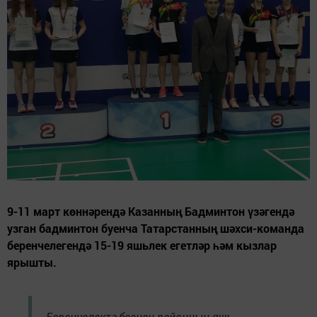
9-11 март көннәрендә Казанның Бадминтон үзәгендә
узган бадминтон буенча Татарстанның шәхси-команда
беренчелегендә 15-19 яшьлек егетләр һәм кызлар
ярышты.
Беренчелектә безнең районның яшь