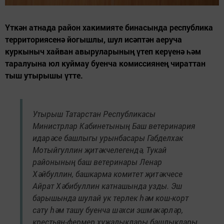
Үткән атнада район хакимияте бинасында республика
территориясенә йогышлы, шул исәптән аеруча
куркыныч хайван авыруларының үтеп керүенә һәм
таралуына юл куймау буенча комиссиянең чираттан
тыш утырышы үтте.
Утырыш Татарстан Республикасы
Министрлар Кабинетының Баш ветеринария
идарәсе башлыгы урынбасары Габделхак
Мотыйгуллин җитәкчелегендә, Тукай
районының баш ветеринары Ленар
Хәйбуллин, башкарма комитет җитәкчесе
Айрат Хәбибуллин катнашында узды. Эш
барышында шулай ук терлек һәм кош-корт
сату һәм ташу буенча шәхси эшмәкәрләр,
крестьян-фермер хуҗалыклары башлыклары,