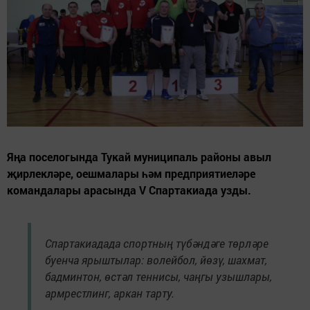
Яңа поселогында Тукай муниципаль районы авыл
җирлекләре, оешмалары һәм предприятиеләре
командалары арасында V Спартакиада узды.
Спартакиадада спортның түбәндәге төрләре
буенча ярыштылар: волейбол, йөзү, шахмат,
бадминтон, өстәл теннисы, чаңгы узышлары,
армрестлинг, аркан тарту.