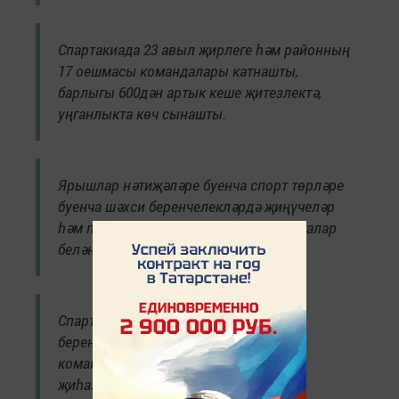
Спартакиада 23 авыл җирлеге һәм районның
17 оешмасы командалары катнашты,
барлыгы 600дән артык кеше җитезлектә,
уңганлыкта көч сынашты.
Ярышлар нәтиҗәләре буенча спорт төрләре
буенча шәхси беренчелекләрдә җиңүчеләр
һәм призерлар медальләр һәм грамоталар
белән бүләкләнделәр.
Спартакиаданың гомумкоманда
беренчелегендә I-V урыннарны алган
командалар дипломнар һәм спорт
җиһазлары белән бүләкләнде. Авыл