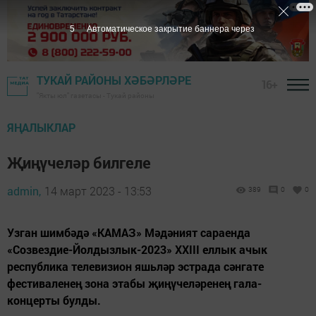
4
Автоматическое закрытие баннера через
ТУКАЙ РАЙОНЫ ХӘБӘРЛӘРЕ
16+
"Якты юл" газетасы - Тукай районы
ЯҢАЛЫКЛАР
Җиңүчеләр билгеле
admin,
14 март 2023 - 13:53
389
0
0
Узган шимбәдә «КАМАЗ» Мәдәният сараенда
«Созвездие-Йолдызлык-2023» XXIII еллык ачык
республика телевизион яшьләр эстрада сәнгате
фестиваленең зона этабы җиңүчеләренең гала-
концерты булды.