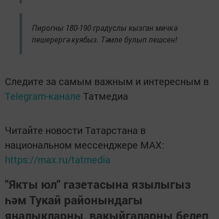
Пирогны 180-190 градуслы кызган мичкә
пешерергә куябыз. Тәмле булып пешсен!
Следите за самым важным и интересным в
Telegram-канале
Татмедиа
Читайте новости Татарстана в
национальном мессенджере MАХ:
https://max.ru/tatmedia
"Якты юл" газетасына язылыгыз
һәм Тукай районындагы
яңалыкларны, вакыйгаларны белеп