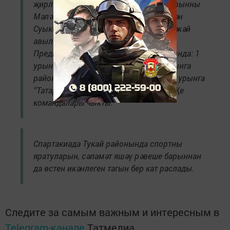
җирлекләре арасында җиңүчеләр: 1 урынны
Мәләкәс авыл җирлеге, 2 урынны Түбән
Суыксу авыл җирлеге, 3 урынны-Әҗмәкәй
авыл җирлеге командалары алды.
Предприятиеләр һәм оешмалар арасында: 1
урынга «Чаллы-Бройлер" ҖЧҖе, 2 урынга
район администрациясе командасы, 3 урынга
“Татарстан коммуналь челтәрләр"ҖЧҖе
командалары чыкты.
Спартакиада Тукай районында спортны
яратуларын, сәламәт яшәү рәвеше барыннан
да өстен икәнлеген тагын бер кат раслады.
Следите за самым важным и интересным в
Telegram-канале
Татмедиа