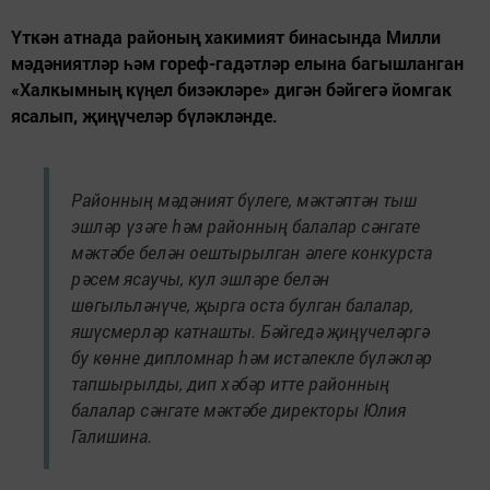
Үткән атнада районың хакимият бинасында Милли
мәдәниятләр һәм гореф-гадәтләр елына багышланган
«Халкымның күңел бизәкләре» дигән бәйгегә йомгак
ясалып, җиңүчеләр бүләкләнде.
Районның мәдәният бүлеге, мәктәптән тыш
эшләр үзәге һәм районның балалар сәнгате
мәктәбе белән оештырылган әлеге конкурста
рәсем ясаучы, кул эшләре белән
шөгыльләнүче, җырга оста булган балалар,
яшүсмерләр катнашты. Бәйгедә җиңүчеләргә
бу көнне дипломнар һәм истәлекле бүләкләр
тапшырылды, дип хәбәр итте районның
балалар сәнгате мәктәбе директоры Юлия
Галишина.