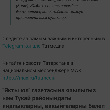
(Бәтке), «Сәйлән» вокаль ансамбле
фестивальнең зона этабының махсус
призларына лаек булдылар.
Следите за самым важным и интересным в
Telegram-канале
Татмедиа
Читайте новости Татарстана в
национальном мессенджере MАХ:
https://max.ru/tatmedia
"Якты юл" газетасына язылыгыз
һәм Тукай районындагы
яңалыкларны, вакыйгаларны белеп