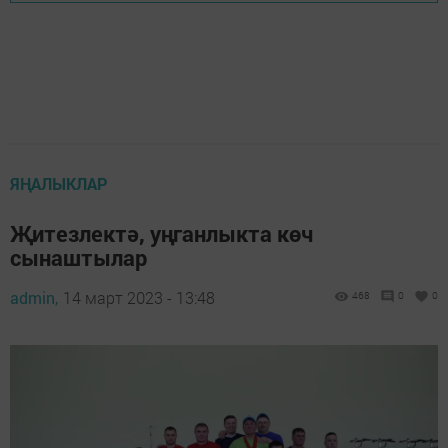
ЯҢАЛЫКЛАР
Җитезлектә, уңганлыкта көч
сынаштылар
admin,
14 март 2023 - 13:48
468
0
0