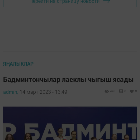
Перейти на страницу новости
ЯҢАЛЫКЛАР
Бадминтончылар лаеклы чыгыш ясады
admin,
14 март 2023 - 13:49
448
0
0