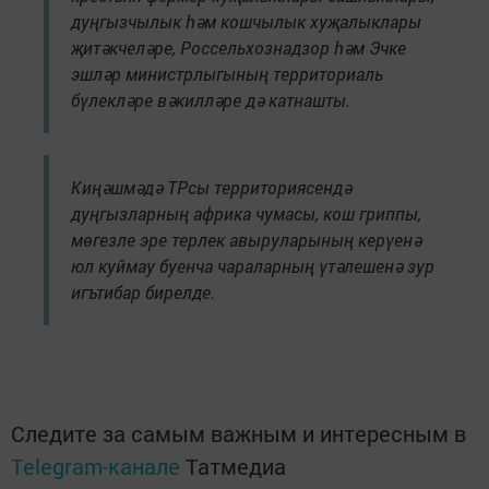
дуңгызчылык һәм кошчылык хуҗалыклары
җитәкчеләре, Россельхознадзор һәм Эчке
эшләр министрлыгының территориаль
бүлекләре вәкилләре дә катнашты.
Киңәшмәдә ТРсы территориясендә
дуңгызларның африка чумасы, кош гриппы,
мөгезле эре терлек авыруларының керүенә
юл куймау буенча чараларның үтәлешенә зур
игътибар бирелде.
Следите за самым важным и интересным в
Telegram-канале
Татмедиа