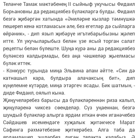
Теләнче Тамак мәктәбенең II сыйныф укучысы Фидаил
Борһановны да редакциябез бүләкләргә булды. Фидаил
безгә җибәргән хатында «Әниләрне кызлар тәмнүшкә
пешереп кенә котламасын әле, без егетләр дә сыйларга
өйрәник», - дип язып җибәрүе игътибарыбызны җәлеп
итте. Ул укучыларыбыз белән үзе ясый торган салат
рецепты белән бүлеште. Шуңа күрә аны да редакциябез
бүләксез калдырмады, без аңа чәшкеләр җыелмасы
бүләк иттек.
- Конкурс турында миңа Эльвина апам әйтте. «Син дә
катнашып кара, булдыра алачаксың бит», дип
күңелемне күтәрде, миңа этәргеч ясады. Бик шатмын, -
диде Фидаил, оялып кына.
Җиңүчеләребез барысы да бүләкләреннән риза калып,
җиңүләренә чиксез сөенделәр. Сүз уңаеннан, безгә
шундый бүләкләр алырга ярдәм иткән өчен иганәчебез
Сәйдәшев исемендәге хуҗалык җитәкчесе Марат
Сафинга рәхмәтебезне җиткерәбез. Алга таба да
ярдәмләшеп эшләрбез дигән теләктә калабыз. Ә