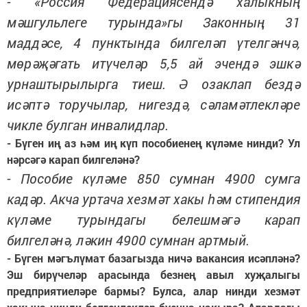
- «Россия Федерациясендә халыкның
мәшгульлеге турында»гы Законның 31
маддәсе, 4 пунктында билгеләп үтелгәнчә,
мөрәҗәгать итүчеләр 5,5 ай эчендә эшкә
урнаштырылырга тиеш. Ә озаклап бездә
исәптә торучылар, нигездә, сәламәтлекләре
чикле булган инвалидлар.
- Бүген иң аз һәм иң күп пособиенең күләме нинди? Ул
нәрсәгә карап билгеләнә?
- Пособие күләме 850 сумнан 4900 сумга
кадәр. Акча уртача хезмәт хакы һәм стипендия
күләме турындагы белешмәгә карап
билгеләнә, ләкин 4900 сумнан артмый.
- Бүген мәгълүмат базагызда ничә вакансия исәпләнә?
Эш бирүчеләр арасында безнең авыл хуҗалыгы
предприятиеләре бармы? Булса, алар нинди хезмәт