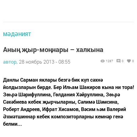
МӘДӘНИЯТ
Аның җыр-моңнары – халкына
автор,
28 ноябрь 2013 - 08:55
1287
0
0
Данлы Сарман яклары безгә бик күп сәхнә
йолдызларын бирде. Бер Илһам Шакиров кына ни тора!
Зөһрә Шәрифуллина, Гөлдания Хәйруллина, Зөһрә
Сәхәбиева кебек җырчыларны, Сәлимә Шәмсина,
Роберт Андреев, Ифрат Хисамов, Вәсим һәм Валерий
Әхмәтшиннар кебек композиторларны кемнәр генә
белми...