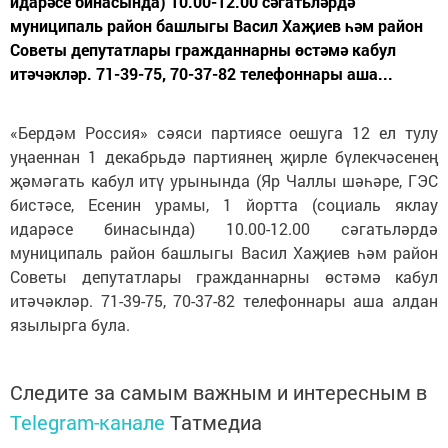
идарәсе бинасында) 10.00-12.00 сәгатьләрдә
муниципаль район башлыгы Васил Хаҗиев һәм район
Советы депутатлары гражданнарны өстәмә кабул
итәчәкләр. 71-39-75, 70-37-82 телефоннары аша...
«Бердәм Россия» сәяси партиясе оешуга 12 ел тулу
уңаеннан 1 декабрьдә партиянең җирле бүлекчәсенең
җәмәгать кабул итү урынында (Яр Чаллы шәһәре, ГЭС
бистәсе, Есенин урамы, 1 йортта (социаль яклау
идарәсе бинасында) 10.00-12.00 сәгатьләрдә
муниципаль район башлыгы Васил Хаҗиев һәм район
Советы депутатлары гражданнарны өстәмә кабул
итәчәкләр. 71-39-75, 70-37-82 телефоннары аша алдан
язылырга була.
Следите за самым важным и интересным в
Telegram-канале
Татмедиа