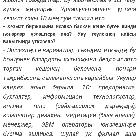
күпкә җиңелрәк. Урнашучыларның уртача
хезмәт хакы 10 мең сум тәшкил итә.
- Хезмәт биржасына исәпкә баскан кеше бүген нинди
һөнәрләр үзләштерә ала? Уку тәүлекнең кайсы
вакытында үткәрелә?
- Эшсезләргә вариантлар тәкъдим иткәндә, бу
һөнәрнең базардагы ихтыяҗына, бездә исәптә
торган кешенең белеменә, һөнәри
тәҗрибәсенә, сәламәтлегенә карыйбыз. Укулар
көндез алып барыла. 1С: предприятие,
бухгалтер, информацион технологияләр,
инглиз теле (сөйләшерлек дәрәҗәдә),
компьютер дизайны, медитация (база өлеше),
менеджер, ЭВМ операторы юнәлешләре
буенча эшлибез. Шулай ук филиал аша