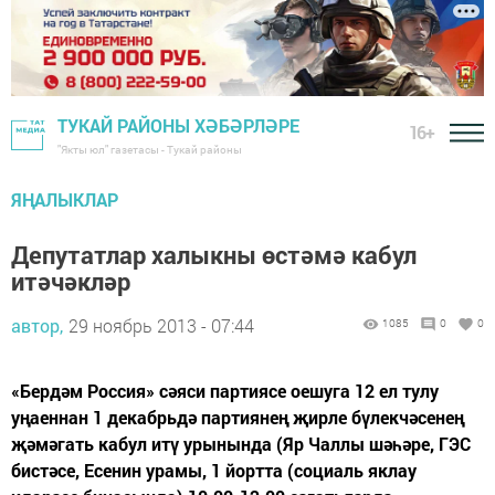
ТУКАЙ РАЙОНЫ ХӘБӘРЛӘРЕ
16+
"Якты юл" газетасы - Тукай районы
ЯҢАЛЫКЛАР
Депутатлар халыкны өстәмә кабул
итәчәкләр
автор,
29 ноябрь 2013 - 07:44
1085
0
0
«Бердәм Россия» сәяси партиясе оешуга 12 ел тулу
уңаеннан 1 декабрьдә партиянең җирле бүлекчәсенең
җәмәгать кабул итү урынында (Яр Чаллы шәһәре, ГЭС
бистәсе, Есенин урамы, 1 йортта (социаль яклау