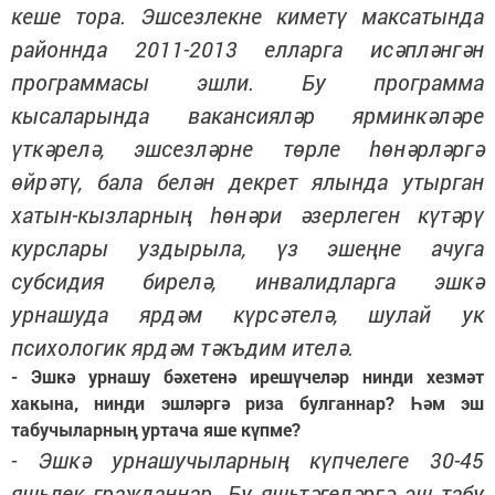
кеше тора. Эшсезлекне киметү максатында
районнда 2011-2013 елларга исәпләнгән
программасы эшли. Бу программа
кысаларында вакансияләр ярминкәләре
үткәрелә, эшсезләрне төрле һөнәрләргә
өйрәтү, бала белән декрет ялында утырган
хатын-кызларның һөнәри әзерлеген күтәрү
курслары уздырыла, үз эшеңне ачуга
субсидия бирелә, инвалидларга эшкә
урнашуда ярдәм күрсәтелә, шулай ук
психологик ярдәм тәкъдим ителә.
- Эшкә урнашу бәхетенә ирешүчеләр нинди хезмәт
хакына, нинди эшләргә риза булганнар? Һәм эш
табучыларның уртача яше күпме?
- Эшкә урнашучыларның күпчелеге 30-45
яшьлек гражданнар. Бу яшьтәгеләргә эш табу