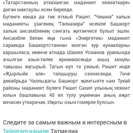
«Татарстанның атказанган мәдәният хезмәткәре»
дигән мактаулы исем бирелде.
Бүгенге көндә дә тик ятмый Рәшит. "Чишмә" халык
мәдәнияты үзәгенең "Гөлнәзирә" исемле Башкорт
халык ансамбленең сәнгать җитәкчесе булып эшли.
Ансамбле белән яңа гына «Энергетик» мәдәният
сараенда Башкортстаннан килгән зур кунакларны
каршыласа, икенче атнада Шамил Усманов урамында
ачылган азык-төлек ярминкәсендә аның моңлы
тавышы яңгырый. Тагын күп тә узмый, Рәшит инде
«Җырлыйк әле» тапшыруы сәхнәсендә. 7нче
декабрьдә Чаллыдагы Башкорт җәмгыяте һәм Тукай
районы мәдәният бүлеге Рәшит Сәхип улының хезмәт
юлын башлавына 45 ел тулу уңаеннан аның иҗат
кичәсен үткәрәчәк. Иҗаты озын гомерле булсын.
Следите за самым важным и интересным в
Telegram-канале
Татмедиа