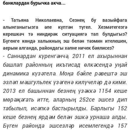
банклардан бурычка акча...
- Татьяна Николаевна, Сезнең бу вазыйфага
алынганыгызга әле күптән түгел. Хезмәтегезгә
керешкәч тә ниндирәк ситуациягә тап булдыгыз?
Бүгенге көндә халыкның эш белән тәэмин ителешен,
аерым алганда, райондагы хәлне ничек бәялисез?
- Саннардан күренгәнчә, 2011 ел ахырыннан
башлап районның икътисад өлкәсендә уңай
динамика күзәтелә. Моңа бәйле рәвештә эш
эзләп мәшгульлек үзәгенә килүчеләр дә кими.
2013 ел башыннан безнең үзәккә 1154 кеше
мөрәҗәгать итте, аларның 252се эшсез дип
табылып, исәпкә бастырылды. Барлыгы 152
кеше безнең ярдәм белән эшкә урнаша алды.
Бүген районда эшсезләр исемлегендә 157