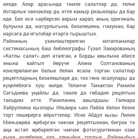
килде. Алар арасында тәмле салатлар да, телне
йотарлык чәкчәкләр дә, итле камыр ризыклары да бар
иде. Без исә һәрберсен аерым карап, аның оригиналь
булуына да, матурлыгына, бизәлешенә, гомумән, бар
нәрсәгә дә игътибар итәргә тырыштык.
Районның үзәкләштерелгән китапханәләр
системасының баш библиографы Гүзәл Закированың
«Катлы салат» дип аталган, ә Борды авылына әбисе
янына кайтып йөрүче Алинә Солтанованың
консервланган балык белән ясала торган салатлар
рецептларның бизәлешләре дә, тиз генә ясалулары да
күңелебезгә хуш килде. Теләнче Тамактан Рәмилә
Сәгъдиева уңайлы да, тәмле дә гөбәдия рецептын
тәкъдим итте. Рәмиләнең авылдашы Гөлнара
Хәйруллина кызлары Ильвира һәм Ләйлә белән безне
торт пешерергә өйрәттеләр. Иске Абдул кызы Лилия
Минһаҗева җибәргән чәкчәк рецептыннан, бигрәк тә
аңа өстәп җибәрелгән чәкчәк фотосурәтеннән озак
кына күзебезне ала алмыйча тордык. Районыбыз