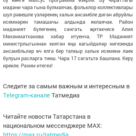
мәдәни чара гына булмаячак, фольклор коллективлары
шул рәвешле үзләренең халык ансамбле дигән абруйлы
исемнәрен тамашачы алдында яклаячак. Район
мәдәният бүлегенең сәнгать җитәкчесе Алия
Мөхәммәтханова хәбәр итүенчә, ТР Мәдәният
министрлыгыннан килгән яңа кагыйдәләр нигезендә
ансамбльләр өч елга бер тапкыр халык исеменә лаек
булуын расларга тиеш. Чара 17 сәгатьтә башлана. Керү
ирекле. Рәхим итегез!
Следите за самым важным и интересным в
Telegram-канале
Татмедиа
Читайте новости Татарстана в
национальном мессенджере MАХ:
https://max.ru/tatmedia