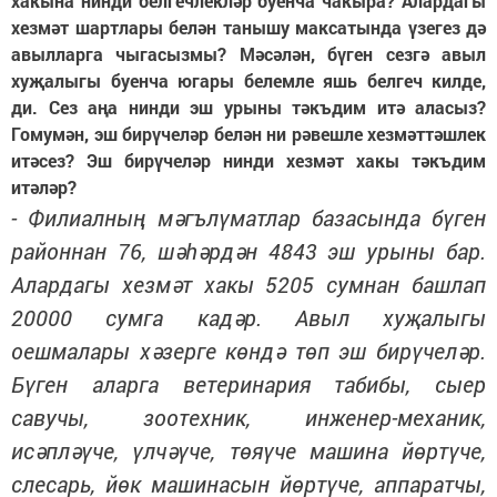
хакына нинди белгечлекләр буенча чакыра? Алардагы
хезмәт шартлары белән танышу максатында үзегез дә
авылларга чыгасызмы? Мәсәлән, бүген сезгә авыл
хуҗалыгы буенча югары белемле яшь белгеч килде,
ди. Сез аңа нинди эш урыны тәкъдим итә аласыз?
Гомумән, эш бирүчеләр белән ни рәвешле хезмәттәшлек
итәсез? Эш бирүчеләр нинди хезмәт хакы тәкъдим
итәләр?
- Филиалның мәгълүматлар базасында бүген
районнан 76, шәһәрдән 4843 эш урыны бар.
Алардагы хезмәт хакы 5205 сумнан башлап
20000 сумга кадәр. Авыл хуҗалыгы
оешмалары хәзерге көндә төп эш бирүчеләр.
Бүген аларга ветеринария табибы, сыер
савучы, зоотехник, инженер-механик,
исәпләүче, үлчәүче, төяүче машина йөртүче,
слесарь, йөк машинасын йөртүче, аппаратчы,