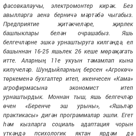
фасовкалаучы, электромонтер кирәк. Без
авылларга аена берничә мәртәбә чыгабыз.
Предприятие җитәкчеләре, җирлек
башлыклары белән очрашабыз. Яшь
белгечләрне эшкә урнаштыруга килгәндә, ел
башыннан 16-25 яшьлек 26 кеше мөрәҗәгать
итте. Аларның 11е укуын тәмамлап кына
килүчеләр. Шундыйларның берсен «Агрокөч»
төркеменә бухгалтер итеп, икенчесен «Кама»
агрофирмасына экономист итеп
урнаштырдык. Моннан тыш, яшь белгечләр
өчен «Беренче эш урыны», «Яшьләр
практикасы» дигән программалар эшли. Егет
һәм кызларга социаль адаптация чорын
үткәндә психологик яктан ярдәм дә