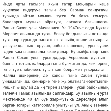
Инде ярты гасырга якын татар моңнарын кеше
күңеленә иңдерүче тагын бер Сарман сандугачы
турында әйтми мөмкин түгел. Ул бөтен гомерен
балаларга музыка өйрәтүгә, сәхнәгә багышлаган
Рәшит Сәхип улы Мәүләвиев. Ул 1947нче елда Күктәк
Мирсәет авылында туган. Бозау йолдызлыгы астында
туганнар турында сәнгатькә гашыйк, көчле ихтыярлы,
үз сүзендә нык торучан, сабыр, эшлекле, туры сүзле,
гадел һәм ышанычлы кеше диләр. Бу сыйфатлар нәкъ
Рәшит Сәхип улы турындадыр. Аерылмас дустын -
баянын тотып, кайларда гына булмаган да, кемнәрнең
генә туен, юбилеен, туган көн бәйрәмен үткәрмәгән...
Чаллы шәһәренең дә кайсы гына Сабан туенда
уйнамаган да, кемнәрне генә җырлатмаган-биетмәгән
Рәшит! Ә шулай да иң тирән эзләрен Тукай районының
Теләнче Тамак авылында салгандыр. Бу авылның урта
мәктәбендә 40 ел буе җыр-музыка дәресләре алып
барган югары категорияле укытучы ул. Аның эзеннән
китүче укучылары да байтак. Зөфәр Тимербаев, Фәрит