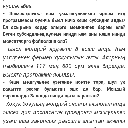
күрсәтәбез.
- Эшмәкәрлеккә һәм үзмәшгульлеккә ярдәм итү
программасы буенча быел ничә кеше субсидия алды?
Ел ахырына кадәр алырга мөмкинлек бармы әле?
Бүген субсидиянең күләме нинди һәм аны кеше нинди
максатларга файдалана ала?
- Быел мондый ярдәмне 8 кеше алды һәм
үзләренең фермер хуҗалыгын ачты. Аларның
һәрберсенә 117 мең 600 сум акча бирелде.
Быелга программа ябылды.
- Кеше мәшгульлек үзәгендә исәптә тора, шул ук
вакытта рәсми булмаган эше дә бар. Мондый
очракларда Законда нинди җәза каралган?
- Хокук бозуның мондый очрагы ачыкланганда
эшсез дип исәпләнгән гражданга мәшгульлек
үзәге аша законсыз рәвештә алынган акчаны