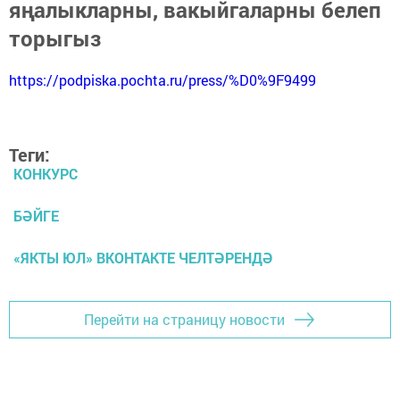
яңалыкларны, вакыйгаларны белеп
торыгыз
https://podpiska.pochta.ru/press/%D0%9F9499
Теги:
КОНКУРС
БӘЙГЕ
«ЯКТЫ ЮЛ» ВКОНТАКТЕ ЧЕЛТӘРЕНДӘ
Перейти на страницу новости