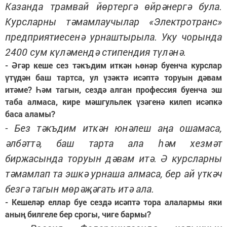
Казанда трамвай йөртергә өйрәнергә була.
Курсларны тәмамлаучылар «Электротранс»
предприятиесенә урнаштырыла. Уку чорында
2400 сум күләмендә стипендия түләнә.
- Әгәр кеше сез тәкъдим иткән һөнәр буенча курслар
үтүдән баш тартса, ул үзәктә исәптә торуын дәвам
итәме? Һәм тагын, сездә алган профессия буенча эш
таба алмаса, кире мәшгульлек үзәгенә килеп исәпкә
баса аламы?
- Без тәкъдим иткән юнәлеш аңа ошамаса,
әлбәттә, баш тарта ала һәм хезмәт
биржасында торуын дәвам итә. Ә курсларны
тәмамлап та эшкә урнаша алмаса, бер ай үткәч
безгә тагын мөрәҗәгать итә ала.
- Кешеләр еллар буе сездә исәптә тора алалармы яки
аның билгеле бер срогы, чиге бармы?