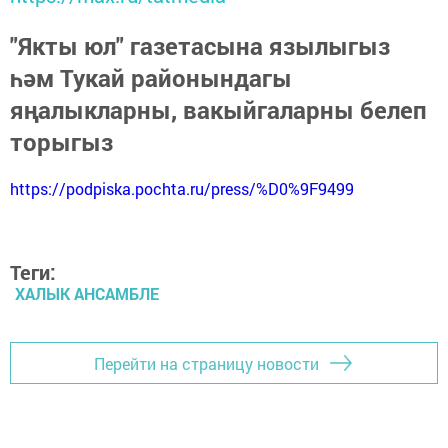
"Якты юл" газетасына язылыгыз
һәм Тукай районындагы
яңалыкларны, вакыйгаларны белеп
торыгыз
https://podpiska.pochta.ru/press/%D0%9F9499
Теги:
ХАЛЫК АНСАМБЛЕ
Перейти на страницу новости