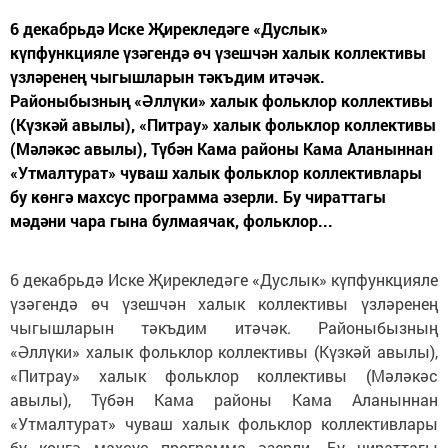
6 декабрьдә Иске Җирекледәге «Дуслык»
күпфункцияле үзәгендә өч үзешчән халык коллективы
үзләренең чыгышларын тәкъдим итәчәк.
Районыбызның «Әллүки» халык фольклор коллективы
(Күзкәй авылы), «Питрау» халык фольклор коллективы
(Мәләкәс авылы), Түбән Кама районы Кама Аланыннан
«Утмалтурат» чуваш халык фольклор коллективлары
бу көнгә махсус программа әзерли. Бу чираттагы
мәдәни чара гына булмаячак, фольклор...
6 декабрьдә Иске Җирекледәге «Дуслык» күпфункцияле
үзәгендә өч үзешчән халык коллективы үзләренең
чыгышларын тәкъдим итәчәк. Районыбызның
«Әллүки» халык фольклор коллективы (Күзкәй авылы),
«Питрау» халык фольклор коллективы (Мәләкәс
авылы), Түбән Кама районы Кама Аланыннан
«Утмалтурат» чуваш халык фольклор коллективлары
бу көнгә махсус программа әзерли. Бу чираттагы