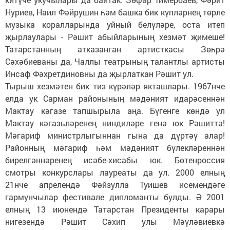
Нуриев, Наил Фәйрушин һәм башка бик күпләрнең төрле
музыка коралларында уйный белүләре, оста итеп
җырлаулары - Рәшит абыйларының хезмәт җимеше!
Татарстанның атказанган артисткасы Зөһрә
Сәхәбиеваны да, Чаллы театрының талантлы артисты
Инсаф Фәхретдиновны да җырлаткан Рәшит ул.
Тырыш хезмәтен бик тиз күрәләр якташлары. 1967нче
елда ук Сарман районының мәдәният идарәсеннән
Мактау кәгазе тапшырыла аңа. Бүгенге көндә ул
Мактау кәгазьләренең ниндиләре генә юк Рәшиттә!
Мәгариф министрлыгыннан гына да дүртәү алар!
Районның мәгариф һәм мәдәният бүлекләреннән
бирелгәннәренең исәбе-хисабы юк. Бөтенроссия
смотры конкурслары лауреаты да ул. 2000 елның
21нче апрелендә Фәйзулла Туишев исемендәге
гармунчылар фестивале дипломанты булды. Ә 2001
елның 13 июнендә Татарстан Президенты карары
нигезендә Рәшит Сәхип улы Мәүләвиевкә