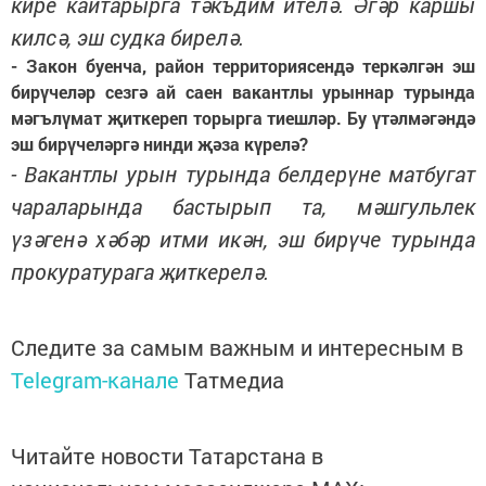
кире кайтарырга тәкъдим ителә. Әгәр каршы
килсә, эш судка бирелә.
- Закон буенча, район территориясендә теркәлгән эш
бирүчеләр сезгә ай саен вакантлы урыннар турында
мәгълүмат җиткереп торырга тиешләр. Бу үтәлмәгәндә
эш бирүчеләргә нинди җәза күрелә?
- Вакантлы урын турында белдерүне матбугат
чараларында бастырып та, мәшгульлек
үзәгенә хәбәр итми икән, эш бирүче турында
прокуратурага җиткерелә.
Следите за самым важным и интересным в
Telegram-канале
Татмедиа
Читайте новости Татарстана в