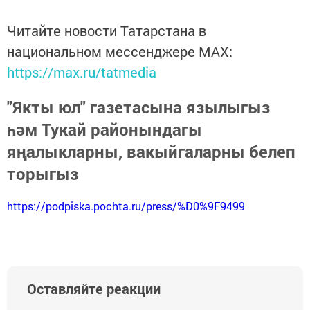
Читайте новости Татарстана в
национальном мессенджере MАХ:
https://max.ru/tatmedia
"Якты юл" газетасына язылыгыз
һәм Тукай районындагы
яңалыкларны, вакыйгаларны белеп
торыгыз
https://podpiska.pochta.ru/press/%D0%9F9499
Оставляйте реакции