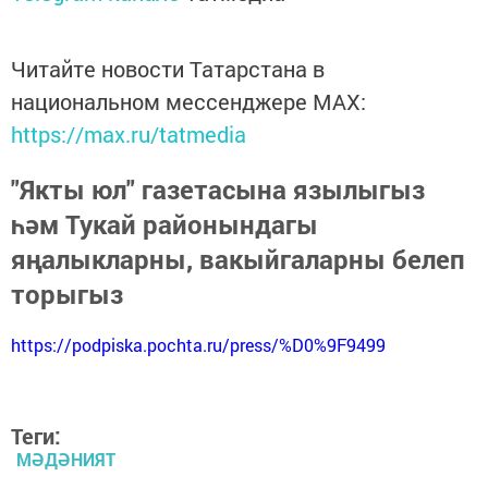
Читайте новости Татарстана в
национальном мессенджере MАХ:
https://max.ru/tatmedia
"Якты юл" газетасына язылыгыз
һәм Тукай районындагы
яңалыкларны, вакыйгаларны белеп
торыгыз
https://podpiska.pochta.ru/press/%D0%9F9499
Теги:
МӘДӘНИЯТ