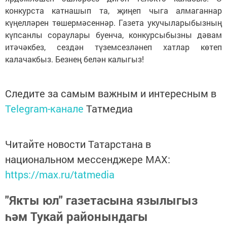
конкурста катнашып та, җиңеп чыга алмаганнар
күңелләрен төшермәсеннәр. Газета укучыларыбызның
күпсанлы сораулары буенча, конкурсыбызны дәвам
итәчәкбез, сездән түземсезләнеп хатлар көтеп
калачакбыз. Безнең белән калыгыз!
Следите за самым важным и интересным в
Telegram-канале
Татмедиа
Читайте новости Татарстана в
национальном мессенджере MАХ:
https://max.ru/tatmedia
"Якты юл" газетасына язылыгыз
һәм Тукай районындагы