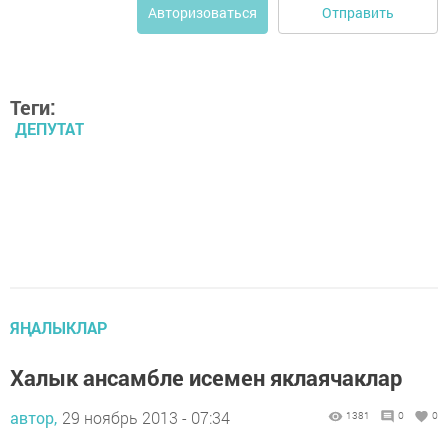
Отправить
Авторизоваться
Теги:
ДЕПУТАТ
ЯҢАЛЫКЛАР
Халык ансамбле исемен яклаячаклар
автор,
29 ноябрь 2013 - 07:34
1381
0
0