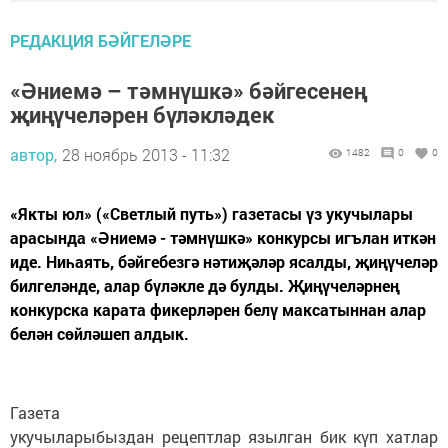
РЕДАКЦИЯ БӘЙГЕЛӘРЕ
«Әниемә – тәмнүшкә» бәйгесенең
җиңүчеләрен бүләкләдек
автор,
28 ноябрь 2013 - 11:32
1482
0
0
«Якты юл» («Светлый путь») газетасы үз укучылары
арасында «Әниемә - тәмнүшкә» конкурсы игълан иткән
иде. Ниһаять, бәйгебезгә нәтиҗәләр ясалды, җиңүчеләр
билгеләнде, алар бүләкле дә булды. Җиңүчеләрнең
конкурска карата фикерләрен белү максатыннан алар
белән сөйләшеп алдык.
Газета
укучыларыбыздан рецептлар язылган бик күп хатлар