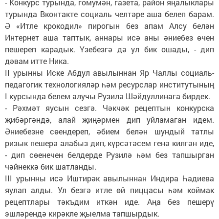
- Конкурс турында, гомумән, газета, район яңалыклары
турында Вконтакте социаль челтәре аша белеп барам.
Ә «Итле крокодил» пирогын без апам Алсу белән
Интернет аша таптык, аннары исә аны әниебез өчен
пешереп карадык. Үзебезгә дә ул бик ошады, - дип
дәвам итте Ника.
II урынны Иске Абдул авылыннан Яр Чаллы социаль-
педагогик технологияләр һәм ресурслар институтының
I курсында белем алучы Рузилә Шәйдуллинага бирдек.
- Рәхмәт яусын сезгә. Чәкчәк рецептын конкурска
җибәргәндә, алай җиңәрмен дип уйламаган идем.
Әниебезне сөендереп, әбием белән шундый татлы
ризык пешерә алабыз дип, күрсәтәсем генә килгән иде,
- дип сөенечен белдерде Рузилә һәм без тапшырган
чәйнеккә бик шатланды.
III урынны исә Иштирәк авылыннан Индира Һадиева
яулап алды. Ул безгә итле өй пиццасы һәм коймак
рецептлары тәкъдим иткән иде. Аңа без пешерү
эшләрендә кирәкле җыелма тапшырдык.