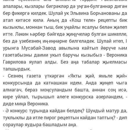
апалары, кызлары бигрәкләр дә уңган-булганнар дигән
бер фикергә килдек. Шулай ук Эльвина Борһанованы да
атап китәсе килә. Аның да «Кош теле» рецепты бик
кызыклы, моннан тыш, бик уңайлы ясалуы белән җәлеп
итте. Ләкин һәрбер бәйгедә җиңүчеләр булган шикелле,
без дә үзебезнең иң-иңнәрне билгеләдек. Шулай итеп, I
урынга Мусабай-Завод авылына кайтып йөрүче һәм
газетабызны даими укып баручы кызыбыз - Вероника
Гаврилова яулап алды. Без аңа табалар җыелмасы
тапшырдык.
- Сезнең газета үткәргән «Якты җәй, ямьле җәй»
конкурсында да катнашкан идем. Анда җиңеп чыга
алмагач, бераз моңсуландым башта, аннан соң исә,
кире уйлап, тырышып әлеге конкурска әзерләндем, -
диде миңа Вероника.
- Ә конкурс турында кайдан белдең? Шундый матур да,
туклыклы да итле пирог рецептын кайдан таптың? - дип
сораулар яудыра башладым аңа.