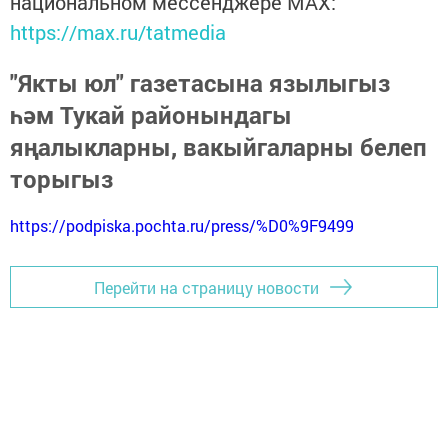
национальном мессенджере MАХ:
https://max.ru/tatmedia
"Якты юл" газетасына язылыгыз
һәм Тукай районындагы
яңалыкларны, вакыйгаларны белеп
торыгыз
https://podpiska.pochta.ru/press/%D0%9F9499
Перейти на страницу новости