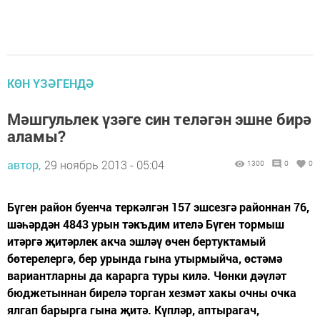
КӨН ҮЗӘГЕНДӘ
Мәшгульлек үзәге син теләгән эшне бирә
аламы?
автор,
29 ноябрь 2013 - 05:04
1300
0
0
Бүген район буенча теркәлгән 157 эшсезгә районнан 76,
шәһәрдән 4843 урын тәкъдим ителә Бүген тормыш
итәргә җитәрлек акча эшләү өчен бертуктамый
бөтерелергә, бер урында гына утырмыйча, өстәмә
вариантларны да карарга туры килә. Чөнки дәүләт
бюджетыннан бирелә торган хезмәт хакы очны очка
ялгап барырга гына җитә. Күпләр, аптырагач,