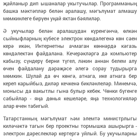
җайланыр дип ышаналар укытучылар. Программаның
башка мәктәпләр белән аралашу, мәгълүмат алмашу
мөмкинлеге бирүен уңай яктан бәялиләр.
Ә укучылар белән аралашудан күренгәнчә, өлкән
сыйныфларның күбесе электрон көндәлегенә көн саен
керә икән, Интернетны ачмаган көннәрдә кәгазь
көндәлектән файдалана. Кечерәкләргә дә компьютер
кабызу, сүндерү берни түгел, ләкин аннан белем алу
өчен файдалану дәрәҗәсе әлегә сорау тудырырга
мөмкин. Шулай да өч көнгә, атнага, ике атнага бер
кереп карыйбыз, диләр кечкенә бикләнлеләр. Минемчә,
монысы да вакытлы гына булыр кебек. Чөнки бүгенге
сабыйлар - яңа дөнья кешеләре, яңа технологияләр
алар өчен табигый.
Татарстанның мәгълүмат һәм элемтә министрлыгы
киләчәктә тагын бер проектны тормышка ашырырга -
электрон дәреслекләр кертергә уйлый. Бу укучыларны