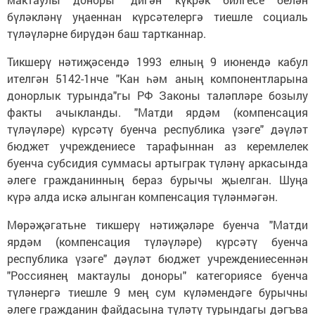
бүләкләнү уңаеннан күрсәтелергә тиешле социаль
түләүләрне бирүдән баш тартканнар.
Тикшерү нәтиҗәсендә 1993 елның 9 июнендә кабул
ителгән 5142-1нче "Кан һәм аның компонентларына
донорлык турында"гы РФ Законы таләпләре бозылу
факты ачыкланды. "Матди ярдәм (компенсация
түләүләре) күрсәтү буенча республика үзәге" дәүләт
бюджет учреждениесе тарафыннан аз керемлелек
буенча субсидия суммасы артыграк түләнү аркасында
әлеге гражданинның бераз бурычы җыелган. Шуңа
күрә алда искә алынган компенсация түләнмәгән.
Мөрәҗәгатьне тикшерү нәтиҗәләре буенча "Матди
ярдәм (компенсация түләүләре) күрсәтү буенча
республика үзәге" дәүләт бюджет учреждениесеннән
"Россиянең мактаулы доноры" категориясе буенча
түләнергә тиешле 9 мең сум күләмендәге бурычны
әлеге гражданин файдасына түләтү турындагы дәгъва