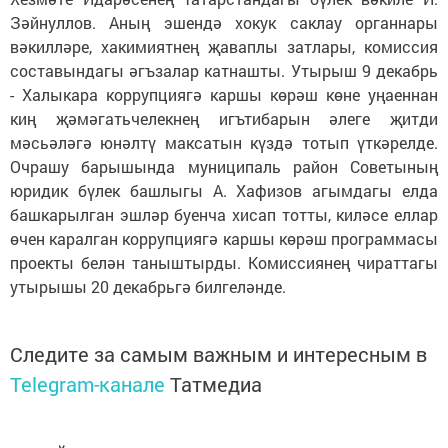
Зәйнуллов. Аның эшендә хокук саклау органнары
вәкилләре, хакимиятнең җаваплы затлары, комиссия
составындагы әгъзалар катнашты. Утырыш 9 декабрь
- Халыкара коррупциягә каршы көрәш көне уңаеннан
киң җәмәгатьчелекнең игътибарын әлеге җитди
мәсьәләгә юнәлтү максатын күздә тотып үткәрелде.
Очрашу барышында муниципаль район Советының
юридик бүлек башлыгы А. Хафизов агымдагы елда
башкарылган эшләр буенча хисап тотты, киләсе еллар
өчен каралган коррупциягә каршы көрәш программасы
проекты белән таныштырды. Комиссиянең чираттагы
утырышы 20 декабрьгә билгеләнде.
Следите за самым важным и интересным в
Telegram-канале
Татмедиа