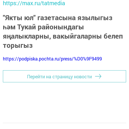
https://max.ru/tatmedia
"Якты юл" газетасына язылыгыз
һәм Тукай районындагы
яңалыкларны, вакыйгаларны белеп
торыгыз
https://podpiska.pochta.ru/press/%D0%9F9499
Перейти на страницу новости