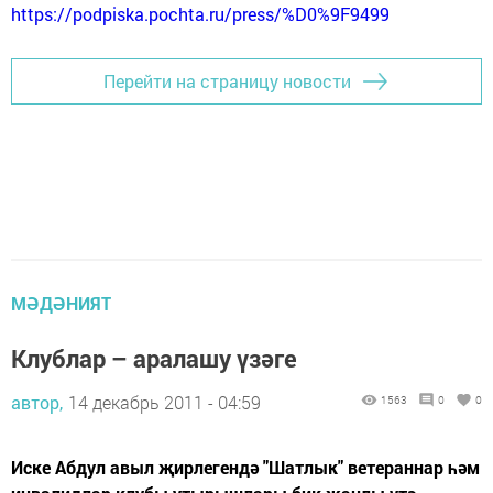
https://podpiska.pochta.ru/press/%D0%9F9499
Перейти на страницу новости
МӘДӘНИЯТ
Клублар – аралашу үзәге
автор,
14 декабрь 2011 - 04:59
1563
0
0
Иске Абдул авыл җирлегендә "Шатлык" ветераннар һәм