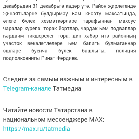
декабрьдән 31 декабрьгә кадәр үтә. Район җирлегендә
җинаятьләрне булдырмау һәм кисәтү максатында,
әлеге бүлек хезмәткәрләре тарафыннан махсус
чаралар күрелә: торак йортлар, чардак һәм подваллар
һәрдаим тикшерелеп тора, дип хәбәр итә районның
участок вәкаләтлеләре һәм балигъ булмаганнар
эшләре буенча бүлек башлыгы, полиция
подполковнигы Ринат Фәрдиев.
Следите за самым важным и интересным в
Telegram-канале
Татмедиа
Читайте новости Татарстана в
национальном мессенджере MАХ:
https://max.ru/tatmedia