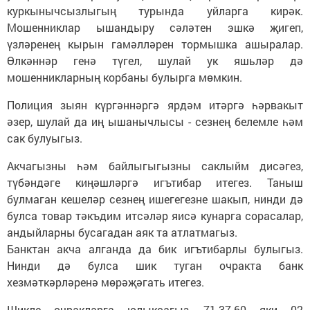
куркынычсызлыгың турында уйларга кирәк.
Мошенниклар ышандыру сәләтен эшкә җигеп,
үзләренең кырын гамәлләрен тормышка ашыралар.
Өлкәннәр генә түгел, шулай ук яшьләр дә
мошенникларның корбаны булырга мөмкин.
Полиция зыян күргәннәргә ярдәм итәргә һәрвакыт
әзер, шулай да иң ышанычлысы - сезнең белемле һәм
сак булуыгыз.
Акчагызны һәм байлыгыгызны саклыйм дисәгез,
түбәндәге киңәшләргә игътибар итегез. Таныш
булмаган кешеләр сезнең ишегегезне шакып, нинди дә
булса товар тәкъдим итсәләр яисә кунарга сорасалар,
андыйларны бусагадан аяк та атлатмагыз.
Банктан акча алганда да бик игътибарлы булыгыз.
Нинди дә булса шик туган очракта банк
хезмәткәрләренә мөрәҗәгать итегез.
Шикле очракларга юлыксагыз, 71-37-60 яки 02