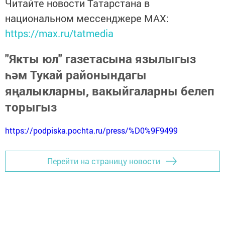
Читайте новости Татарстана в
национальном мессенджере MАХ:
https://max.ru/tatmedia
"Якты юл" газетасына язылыгыз
һәм Тукай районындагы
яңалыкларны, вакыйгаларны белеп
торыгыз
https://podpiska.pochta.ru/press/%D0%9F9499
Перейти на страницу новости