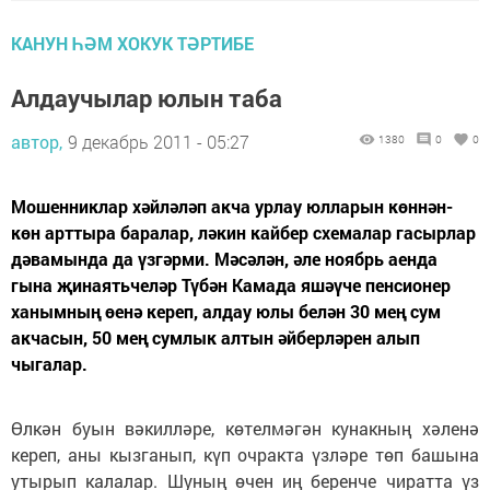
КАНУН ҺӘМ ХОКУК ТӘРТИБЕ
Алдаучылар юлын таба
автор,
9 декабрь 2011 - 05:27
1380
0
0
Мошенниклар хәйләләп акча урлау юлларын көннән-
көн арттыра баралар, ләкин кайбер схемалар гасырлар
дәвамында да үзгәрми. Мәсәлән, әле ноябрь аенда
гына җинаятьчеләр Түбән Камада яшәүче пенсионер
ханымның өенә кереп, алдау юлы белән 30 мең сум
акчасын, 50 мең сумлык алтын әйберләрен алып
чыгалар.
Өлкән буын вәкилләре, көтелмәгән кунакның хәленә
кереп, аны кызганып, күп очракта үзләре төп башына
утырып калалар. Шуның өчен иң беренче чиратта үз