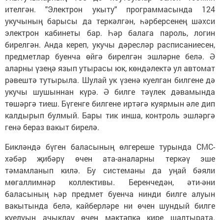
ителгән. "Электрон укыту" программасында 124
укучының барысы да теркәлгән, һәрберсенең шәхси
электрон кабинеты бар. Һәр балага пароль, логин
бирелгән. Анда кереп, укучы дәресләр расписаниесен,
предметлар буенча өйгә бирелгән эшләрне белә. Ә
аларны үзеңә язып утырасы юк, көндәлектә ул автомат
рәвештә тутырыла. Шулай ук үзенә куелган билгене дә
укучы шушыннан күрә. Ә билге тәүлек дәвамында
төшәргә тиеш. Бүгенге билгене иртәгә куярмын әле дип
калдырып булмый. Бары тик инша, контроль эшләргә
генә бераз вакыт бирелә.
Бикләндә бүген баласының өлгереше турында СМС-
хәбәр җибәрү өчен ата-аналарны теркәү эше
тәмамланып килә. Бу системаны да уңай бәяли
мөгаллимнәр коллективы. Беренчедән, әти-әни
баласының һәр предмет буенча нинди билге алуын
вакытында белә, кайберләре ни өчен шундый билге
куелуын ачыклау өчен мәктәпкә кире шалтырата.