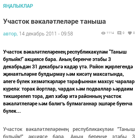
ЯҢАЛЫКЛАР
Участок вәкаләтлеләре таныша
автор,
14 декабрь 2011 - 09:58
1114
0
0
Участок вәкаләтлеләренең республикакүләм "Таныш
булыйк!" акциясе бара. Аның беренче этабы 3
декабрьдән 31 декабрьгә кадәр үтә. Район җирлегендә
җинаятьләрне булдырмау һәм кисәтү максатында,
әлеге бүлек хезмәткәрләре тарафыннан махсус чаралар
күрелә: торак йортлар, чардак һәм подваллар һәрдаим
тикшерелеп тора, дип хәбәр итә районның участок
вәкаләтлеләре һәм балигъ булмаганнар эшләре буенча
бүлек...
Участок вәкаләтлеләренең республикакүләм "Таныш
булыйк!" акциясе бара. Аның беренче этабы 3