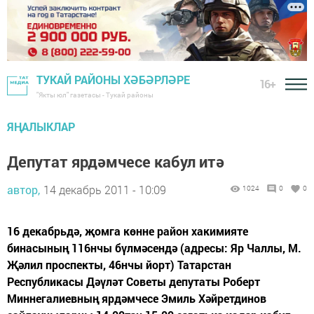
ТУКАЙ РАЙОНЫ ХӘБӘРЛӘРЕ
16+
"Якты юл" газетасы - Тукай районы
ЯҢАЛЫКЛАР
Депутат ярдәмчесе кабул итә
автор,
14 декабрь 2011 - 10:09
1024
0
0
16 декабрьдә, җомга көнне район хакимияте
бинасының 116нчы бүлмәсендә (адресы: Яр Чаллы, М.
Җәлил проспекты, 46нчы йорт) Татарстан
Республикасы Дәүләт Советы депутаты Роберт
Миннегалиевның ярдәмчесе Эмиль Хәйретдинов