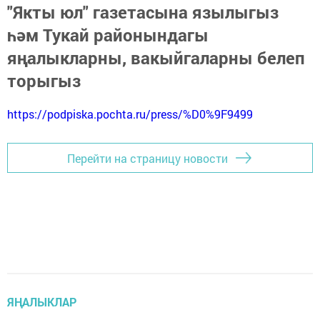
"Якты юл" газетасына язылыгыз
һәм Тукай районындагы
яңалыкларны, вакыйгаларны белеп
торыгыз
https://podpiska.pochta.ru/press/%D0%9F9499
Перейти на страницу новости
ЯҢАЛЫКЛАР