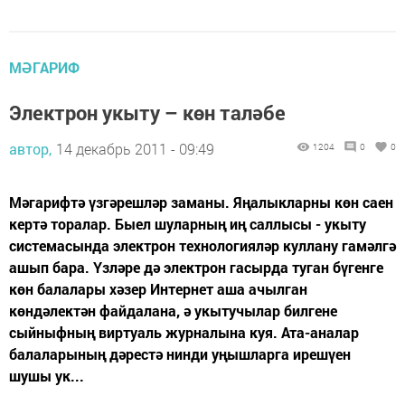
МӘГАРИФ
Электрон укыту – көн таләбе
автор,
14 декабрь 2011 - 09:49
1204
0
0
Мәгарифтә үзгәрешләр заманы. Яңалыкларны көн саен
кертә торалар. Быел шуларның иң саллысы - укыту
системасында электрон технологияләр куллану гамәлгә
ашып бара. Үзләре дә электрон гасырда туган бүгенге
көн балалары хәзер Интернет аша ачылган
көндәлектән файдалана, ә укытучылар билгене
сыйныфның виртуаль журналына куя. Ата-аналар
балаларының дәрестә нинди уңышларга ирешүен
шушы ук...