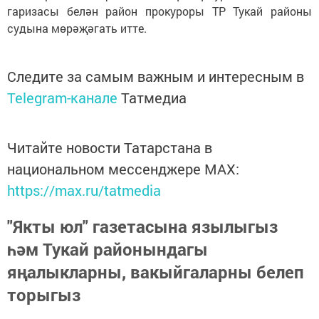
гаризасы белән район прокуроры ТР Тукай районы
судына мөрәҗәгать итте.
Следите за самым важным и интересным в
Telegram-канале
Татмедиа
Читайте новости Татарстана в
национальном мессенджере MАХ:
https://max.ru/tatmedia
"Якты юл" газетасына язылыгыз
һәм Тукай районындагы
яңалыкларны, вакыйгаларны белеп
торыгыз