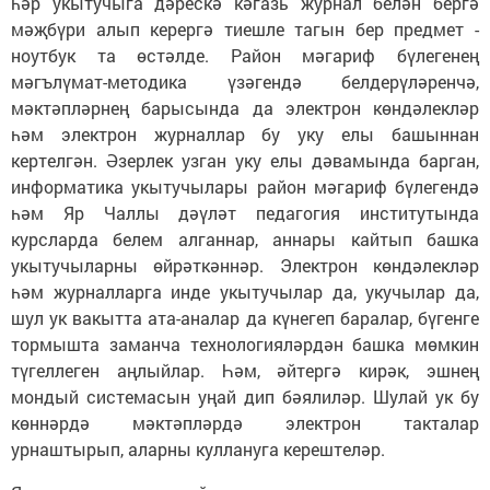
һәр укытучыга дәрескә кәгазь журнал белән бергә
мәҗбүри алып керергә тиешле тагын бер предмет -
ноутбук та өстәлде. Район мәгариф бүлегенең
мәгълүмат-методика үзәгендә белдерүләренчә,
мәктәпләрнең барысында да электрон көндәлекләр
һәм электрон журналлар бу уку елы башыннан
кертелгән. Әзерлек узган уку елы дәвамында барган,
информатика укытучылары район мәгариф бүлегендә
һәм Яр Чаллы дәүләт педагогия институтында
курсларда белем алганнар, аннары кайтып башка
укытучыларны өйрәткәннәр. Электрон көндәлекләр
һәм журналларга инде укытучылар да, укучылар да,
шул ук вакытта ата-аналар да күнегеп баралар, бүгенге
тормышта заманча технологияләрдән башка мөмкин
түгеллеген аңлыйлар. Һәм, әйтергә кирәк, эшнең
мондый системасын уңай дип бәялиләр. Шулай ук бу
көннәрдә мәктәпләрдә электрон такталар
урнаштырып, аларны куллануга керештеләр.