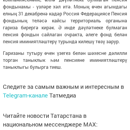
фондынамы - үзләре хәл итә. Моның өчен агымдагы
елның 31 декабренә кадәр Россия Федерациясе Пенсия
фондының теләсә кайсы территориаль органына
гариза бирергә кирәк. Ә инде дәүләтнеке булмаган
пенсия фондын сайлаган очракта, әлеге фонд белән
пенсия иминиятләштерү турында килешү төзү зарур.
Гаризаны тутыру өчен үзегез белән шәхесне дәлилли
торган таныклык һәм пенсияне иминиятләштерү
таныклыгы булырга тиеш.
Следите за самым важным и интересным в
Telegram-канале
Татмедиа
Читайте новости Татарстана в
национальном мессенджере MАХ: