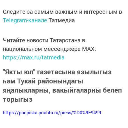
Следите за самым важным и интересным в
Telegram-канале
Татмедиа
Читайте новости Татарстана в
национальном мессенджере MАХ:
https://max.ru/tatmedia
"Якты юл" газетасына язылыгыз
һәм Тукай районындагы
яңалыкларны, вакыйгаларны белеп
торыгыз
https://podpiska.pochta.ru/press/%D0%9F9499