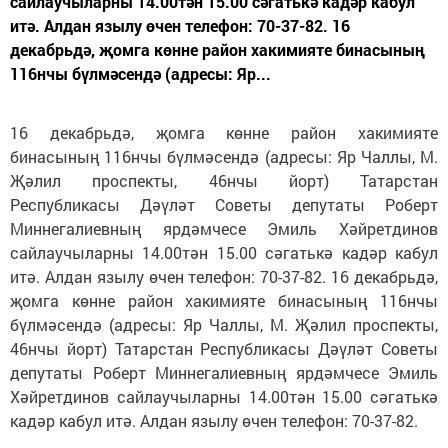
сайлаучыларны 14.00тән 15.00 сәгатькә кадәр кабул
итә. Алдан язылу өчен телефон: 70-37-82. 16
декабрьдә, җомга көнне район хакимияте бинасының
116нчы бүлмәсендә (адресы: Яр...
16 декабрьдә, җомга көнне район хакимияте
бинасының 116нчы бүлмәсендә (адресы: Яр Чаллы, М.
Җәлил проспекты, 46нчы йорт) Татарстан
Республикасы Дәүләт Советы депутаты Роберт
Миннегалиевның ярдәмчесе Эмиль Хәйретдинов
сайлаучыларны 14.00тән 15.00 сәгатькә кадәр кабул
итә. Алдан язылу өчен телефон: 70-37-82. 16 декабрьдә,
җомга көнне район хакимияте бинасының 116нчы
бүлмәсендә (адресы: Яр Чаллы, М. Җәлил проспекты,
46нчы йорт) Татарстан Республикасы Дәүләт Советы
депутаты Роберт Миннегалиевның ярдәмчесе Эмиль
Хәйретдинов сайлаучыларны 14.00тән 15.00 сәгатькә
кадәр кабул итә. Алдан язылу өчен телефон: 70-37-82.