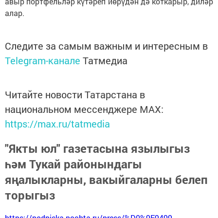
авыр портфельләр күтәреп йөрүдән дә коткарыр, диләр
алар.
Следите за самым важным и интересным в
Telegram-канале
Татмедиа
Читайте новости Татарстана в
национальном мессенджере MАХ:
https://max.ru/tatmedia
"Якты юл" газетасына язылыгыз
һәм Тукай районындагы
яңалыкларны, вакыйгаларны белеп
торыгыз
https://podpiska.pochta.ru/press/%D0%9F9499