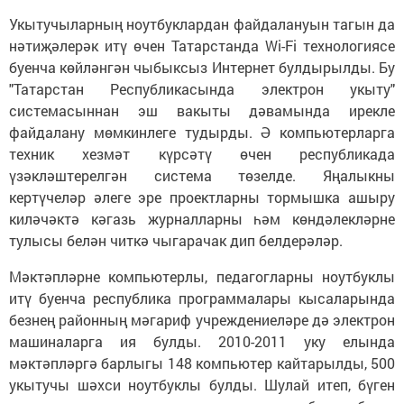
Укытучыларның ноутбуклардан файдалануын тагын да
нәтиҗәлерәк итү өчен Татарстанда Wi-Fi технологиясе
буенча көйләнгән чыбыксыз Интернет булдырылды. Бу
"Татарстан Республикасында электрон укыту"
системасыннан эш вакыты дәвамында ирекле
файдалану мөмкинлеге тудырды. Ә компьютерларга
техник хезмәт күрсәтү өчен республикада
үзәкләштерелгән система төзелде. Яңалыкны
кертүчеләр әлеге эре проектларны тормышка ашыру
киләчәктә кәгазь журналларны һәм көндәлекләрне
тулысы белән читкә чыгарачак дип белдерәләр.
Мәктәпләрне компьютерлы, педагогларны ноутбуклы
итү буенча республика программалары кысаларында
безнең районның мәгариф учреждениеләре дә электрон
машиналарга ия булды. 2010-2011 уку елында
мәктәпләргә барлыгы 148 компьютер кайтарылды, 500
укытучы шәхси ноутбуклы булды. Шулай итеп, бүген