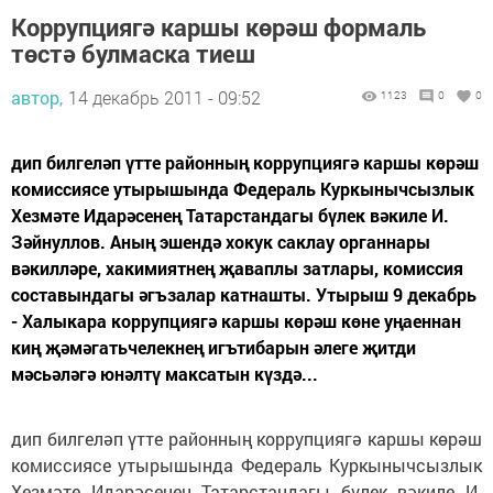
Коррупциягә каршы көрәш формаль
төстә булмаска тиеш
автор,
14 декабрь 2011 - 09:52
1123
0
0
дип билгеләп үтте районның коррупциягә каршы көрәш
комиссиясе утырышында Федераль Куркынычсызлык
Хезмәте Идарәсенең Татарстандагы бүлек вәкиле И.
Зәйнуллов. Аның эшендә хокук саклау органнары
вәкилләре, хакимиятнең җаваплы затлары, комиссия
составындагы әгъзалар катнашты. Утырыш 9 декабрь
- Халыкара коррупциягә каршы көрәш көне уңаеннан
киң җәмәгатьчелекнең игътибарын әлеге җитди
мәсьәләгә юнәлтү максатын күздә...
дип билгеләп үтте районның коррупциягә каршы көрәш
комиссиясе утырышында Федераль Куркынычсызлык
Хезмәте Идарәсенең Татарстандагы бүлек вәкиле И.