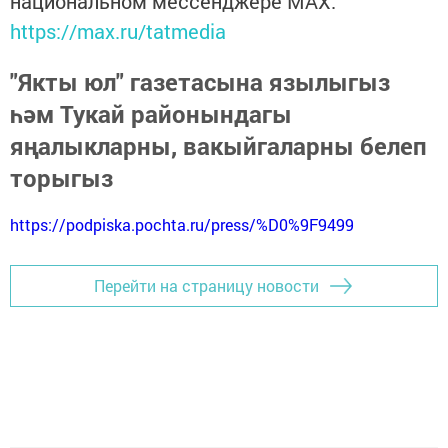
национальном мессенджере MАХ:
https://max.ru/tatmedia
"Якты юл" газетасына язылыгыз
һәм Тукай районындагы
яңалыкларны, вакыйгаларны белеп
торыгыз
https://podpiska.pochta.ru/press/%D0%9F9499
Перейти на страницу новости