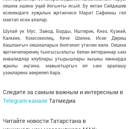
оешма эшенә уңай йогынты ясый. Бу яктан Сәйдәшев
исемендәге хуҗалык җитәкчесе Марат Сафинны гел
мактап искә алалар.
Шулай ук Мус. Завод, Борды, Иштирәк, Кнәз, Күзкәй,
Калмия, Комсомолец, Кече Шилнә, Иске Дөреш
башлангыч оешмаларын билгеләп үтәсем килә. Оешма
җитәкчеләренең тынгысызлыгы белән ветераннар һәм
инвалидлар клублары утырышлары кышкы көннәрдә
җанлы әңгәмә, мавыктыргыч ял һәм аралашу
үзәкләренә әверелеп бара.
Следите за самым важным и интересным в
Telegram-канале
Татмедиа
Читайте новости Татарстана в