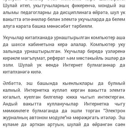
Шулай итеп, укытучыларның фикеренчә, мондый эш
алымы педагогларны да дисциплинага өйрәтә, шул ук
вакытта әти-әниләр белән элемтә укучыларда да белем
алуга карата башка мөнәсәбәт тәрбияли.
Укучылар китапханәдә урнаштырылган компьютер аша
да шәхси кабинетына керә алалар. Компьютер уку
залында урнаштырылган. Укучылар биредә үзләренә
кирәкле мәгълүмат, реферат һәм мөстәкыйль эшләр дә
эзли. Шулай ук өендә Интернет булмаганнар да
китапханәгә килә.
Әлбәттә, эш башында кыенлыклары да булмый
калмый. Интернетка күпләп кергән вакытта элемтә
югалып, куелган билгеләр юкка чыгып интектергән.
Андый вакытта кулланучылар Интернетка чыгу
мөмкинлеге булмаганда да эшли торган "Электрон
журналның автоном модуле"нә мөрәҗәгать итәләр. Эш
күләме дә арткан артуын, шулай да өйрәнгән саен