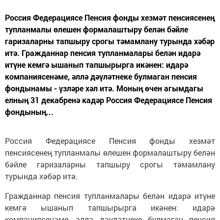
Россия Федерациясе Пенсия фонды хезмәт пенсиясенең
тупланмалы өлешен формалаштыру белән бәйле
гаризаларны тапшыру срогы тәмамлану турында хәбәр
итә. Гражданнар пенсия тупланмалары белән идарә
итүне кемгә ышанып тапшырырга икәнен: идарә
компаниясенәме, әллә дәүләтнеке булмаган пенсия
фондынамы - үзләре хәл итә. Моның өчен агымдагы
елның 31 декабренә кадәр Россия Федерациясе Пенсия
фондының...
Россия Федерациясе Пенсия фонды хезмәт
пенсиясенең тупланмалы өлешен формалаштыру белән
бәйле гаризаларны тапшыру срогы тәмамлану
турында хәбәр итә.
Гражданнар пенсия тупланмалары белән идарә итүне
кемгә ышанып тапшырырга икәнен: идарә
компаниясенәме, әллә дәүләтнеке булмаган пенсия