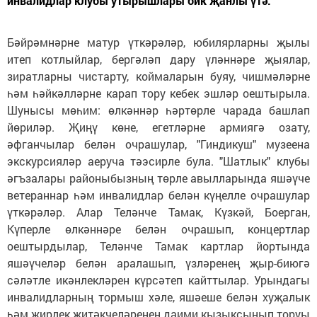
инвалидлар клубы утырышлары бик җанлы үтә.
Бәйрәмнәрне матур үткәрәләр, юбилярларны җылы
итеп котлыйлар, бергәләп дару үләннәре җыялар,
зиратларны чистарту, коймаларын буяу, чишмәләрне
һәм һәйкәлләрне карап тору кебек эшләр оештырыла.
Шунысы мөһим: өлкәннәр һәртөрле чарада башлап
йөриләр. Җиңү көне, егетләрне армиягә озату,
әфганчылар белән очрашулар, "Гиндикуш" музеена
экскурсияләр аеруча тәэсирле була. "Шатлык" клубы
әгъзалары районыбызның төрле авылларында яшәүче
ветераннар һәм инвалидлар белән күңелле очрашулар
үткәрәләр. Алар Теләнче Тамак, Күзкәй, Боерган,
Күперле өлкәннәре белән очрашып, концертлар
оештырдылар, Теләнче Тамак картлар йортында
яшәүчеләр белән аралашып, үзләренең җыр-биюгә
сәләтле икәнлекләрен күрсәтеп кайттылар. Урындагы
инвалидларның тормыш хәле, яшәеше белән хуҗалык
һәм җирлек җитәкчеләренең даими кызыксынып торуы