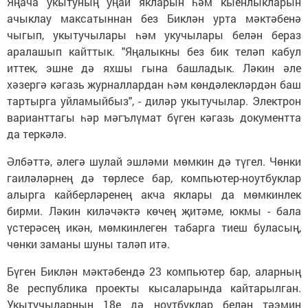
Яңача укытуның уңай якларын һәм кыенлыкларын
ачыклау максатыннан без Биклән урта мәктәбенә
чыгып, укытучылары һәм укучылары белән бераз
аралашып кайттык. "Яңалыкны без бик теләп кабул
иттек, эшне дә яхшы гына башладык. Ләкин әле
хәзергә кәгазь журналлардан һәм көндәлекләрдән баш
тартырга уйламыйбыз", - диләр укытучылар. Электрон
варианттагы һәр мәгълүмат бүген кәгазь документта
да теркәлә.
Әлбәттә, әлегә шулай эшләми мөмкин дә түгел. Чөнки
гаиләләрнең дә төрлесе бар, компьютер-ноутбуклар
алырга кайберләренең акча яклары да мөмкинлек
бирми. Ләкин киләчәктә көчең җитәме, юкмы - бала
үстерәсең икән, мөмкинлеген табарга тиеш буласың,
чөнки заманы шуны таләп итә.
Бүген Биклән мәктәбендә 23 компьютер бар, аларның
8е республика проекты кысаларында кайтарылган.
Укытучыларның 18е дә ноутбуклар белән тәэмин