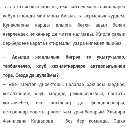
татар хатын-кызлары иҗтимагый оешмасы вәкилләрен
кабул иткәндә мин моны бигрәк тә аермачык күрдем.
Кунакларны каршы алырга бөтен авыл белән
әзерләндек, өлкәннәр дә читтә калмады. Җирле халык
бер-берсенә карата ихтирамлы, үзара килешеп яшибез.
– Авылда җанлылык бигрәк тә укытучылар,
тәрбиячеләр, клуб хез-мәткәрләре активлыгыннан
тора. Сездә дә шулаймы?
– Әйе. Мәктәп директоры, балалар бакчасы мөдире,
китапханәче, клуб мөдире, режиссерыбыз, сәнгать
җитәкчебез, ике авылның да фельдшерлары,
ветераннар советы рәисе һәм урынбасарым Эльвира
Фәнилевна Кашапова – без бер команда. Эшкә