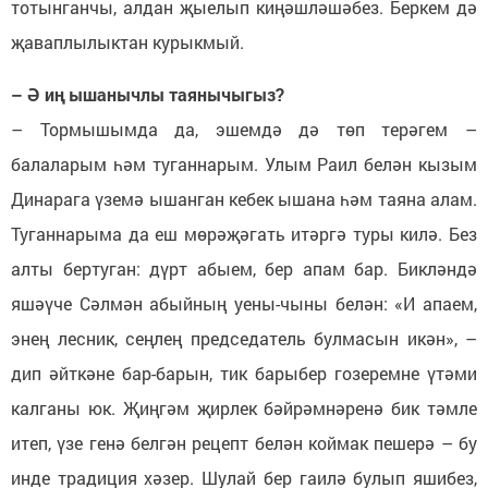
тотынганчы, алдан җыелып киңәшләшәбез. Беркем дә
җаваплылыктан курыкмый.
– Ә иң ышанычлы таянычыгыз?
– Тормышымда да, эшемдә дә төп терәгем –
балаларым һәм туганнарым. Улым Раил белән кызым
Динарага үземә ышанган кебек ышана һәм таяна алам.
Туганнарыма да еш мөрәҗәгать итәргә туры килә. Без
алты бертуган: дүрт абыем, бер апам бар. Бикләндә
яшәүче Сәлмән абыйның уены-чыны белән: «И апаем,
энең лесник, сеңлең председатель булмасын икән», –
дип әйткәне бар-барын, тик барыбер гозеремне үтәми
калганы юк. Җиңгәм җирлек бәйрәмнәренә бик тәмле
итеп, үзе генә белгән рецепт белән коймак пешерә – бу
инде традиция хәзер. Шулай бер гаилә булып яшибез,