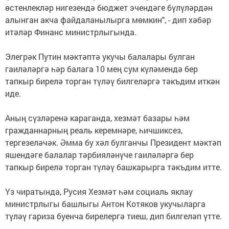
өстенлекләр нигезендә бюджет эчендәге бүлүләрдән
алынган акча файдаланылырга мөмкин", - дип хәбәр
итәләр Финанс министрлыгында.
Элегрәк Путин мәктәптә укучы балалары булган
гаиләләргә һәр балага 10 мең сум күләмендә бер
тапкыр бирелә торган түләү билгеләргә тәкъдим иткән
иде.
Аның сүзләренә караганда, хезмәт базары һәм
гражданнарның реаль керемнәре, һичшиксез,
тергезеләчәк. Әмма бу хәл булганчы Президент мәктәп
яшендәге балалар тәрбияләнүче гаиләләргә бер
тапкыр бирелә торган түләү башкарырга тәкъдим итте.
Үз чиратында, Русия Хезмәт һәм социаль яклау
министрлыгы башлыгы Антон Котяков укучыларга
түләү гариза буенча бирелергә тиеш, дип билгеләп үтте.