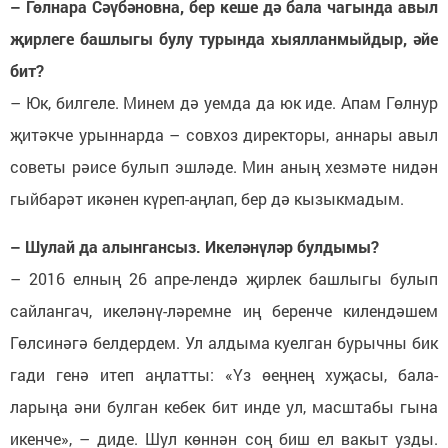
– Гөлнара Сәүбәновна, бер кеше дә бала чагында авыл
җирлеге башлыгы булу турында хыялланмыйдыр, әйе
бит?
– Юк, билгеле. Минем дә уемда да юк иде. Апам Гөлнур
җитәкче урыннарда – совхоз директоры, аннары авыл
советы рәисе булып эшләде. Мин аның хезмәте нидән
гыйбарәт икәнен күреп-аңлап, бер дә кызыкмадым.
– Шулай да алынгансыз. Икеләнүләр булдымы?
– 2016 елның 26 апре-лендә җирлек башлыгы булып
сайлангач, икеләнү-ләремне иң беренче килендәшем
Гөлсинәгә белдердем. Ул алдыма куелган бурычны бик
гади генә итеп аңлатты: «Үз өеңнең хуҗасы, бала-
ларыңа әни булган кебек бит инде ул, масштабы гына
икенче», – диде. Шул көннән соң биш ел вакыт узды.