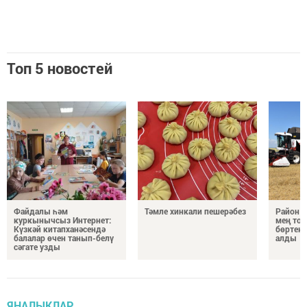
Топ 5 новостей
Файдалы һәм
Тәмле хинкали пешерәбез
Район а
куркынычсыз Интернет:
мең тон
Күзкәй китапханәсендә
бөртекл
балалар өчен танып-белү
алды
сәгате узды
ЯҢАЛЫКЛАР