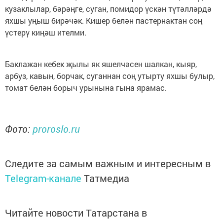
кузаклылар, бәрәңге, суган, помидор үскән түтәлләрдә
яхшы уңыш бирәчәк. Кишер белән пастернактан соң
үстерү киңәш ителми.
Баклажан кебек җылы як яшелчәсен шалкан, кыяр,
арбуз, кавын, борчак, суганнан соң утырту яхшы булыр,
томат белән борыч урынына гына ярамас.
Фото:
proroslo.ru
Следите за самым важным и интересным в
Telegram-канале
Татмедиа
Читайте новости Татарстана в