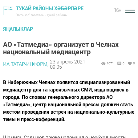
ТУКАЙ РАЙОНЫ ХӘБӘРЛӘРЕ
16+
"Якты юл" газетасы - Тукай районы
ЯҢАЛЫКЛАР
АО «Татмедиа» организует в Челнах
национальный медиацентр
23 апрель 2021 -
ИА ТАТАР-ИНФОРМ,
1071
0
0
09:05
В Набережных Челнах появится специализированный
медиацентр для татароязычных СМИ, издающихся в
городе. По словам генерального директора АО
«Татмедиа», центр национальной прессы должен стать
местом проведения встреч на национально-культурные
темы и пресс-коференций.
Шамиль Садыков также напомнил о необходимости