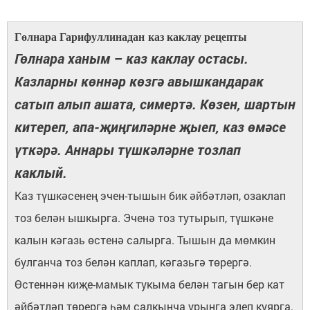
Гөлнара Гарифуллинадан каз каклау рецепты
Гөлнара ханым – каз каклау остасы.
Казларны көннәр көзгә авышкандарак
сатып алып ашата, симертә. Көзен, шартын
китереп, апа-җиңгиләрне җыеп, каз өмәсе
үткәрә. Аннары түшкәләрне тозлап
каклый.
Каз түшкәсенең эчен-тышын бик әйбәтләп, озаклап
тоз белән ышкырга. Эченә тоз тутырып, түшкәне
калын кәгазь өстенә салырга. Тышын да мөмкин
булганча тоз белән каплап, кәгазьгә төрергә.
Өстеннән киҗе-мамык тукыма белән тагын бер кат
әйбәтләп төрергә һәм салкынча урынга элеп куярга.