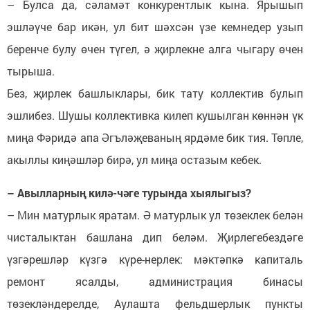
– Булса да, сәламәт конкурентлык кына. Ярышып
эшләүче бар икән, ул бит шәхсән үзе кемнедер узып
беренче булу өчен түгел, ә җирлекне алга чыгару өчен
тырыша.
Без, җирлек башлыклары, бик тату коллектив булып
эшлибез. Шушы коллективка килеп кушылган көннән үк
миңа Фәридә апа Әгъләҗеваның ярдәме бик тия. Төпле,
акыллы киңәшләр бирә, ул миңа остазым кебек.
– Авылларның килә-чәге турында хыялыгыз?
– Мин матурлык яратам. Ә матурлык ул төзеклек белән
чисталыктан башлана дип беләм. Җирлегебездәге
үзгәрешләр күзгә күре-нерлек: мәктәпкә капиталь
ремонт ясалды, администрация бинасы
төзекләндерелде, Аулашта фельдшерлык пункты