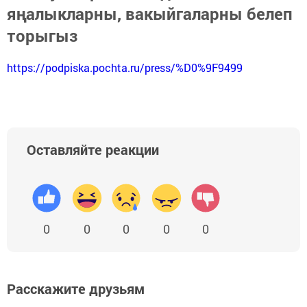
яңалыкларны, вакыйгаларны белеп
торыгыз
https://podpiska.pochta.ru/press/%D0%9F9499
Оставляйте реакции
0
0
0
0
0
Расскажите друзьям