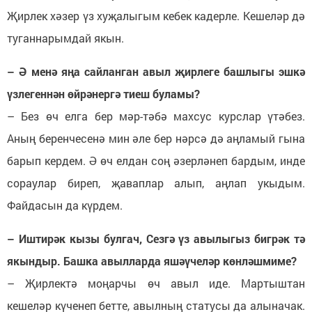
Җирлек хәзер үз хуҗалыгым кебек кадерле. Кешеләр дә
туганнарымдай якын.
– Ә менә яңа сайланган авыл җирлеге башлыгы эшкә
үзлегеннән өйрәнергә тиеш буламы?
– Без өч елга бер мәр-тәбә махсус курслар үтәбез.
Аның беренчесенә мин әле бер нәрсә дә аңламый гына
барып кердем. Ә өч елдан соң әзерләнеп бардым, инде
сораулар биреп, җаваплар алып, аңлап укыдым.
Файдасын да күрдем.
– Иштирәк кызы булгач, Сезгә үз авылыгыз бигрәк тә
якындыр. Башка авылларда яшәүчеләр көнләшмиме?
– Җирлектә моңарчы өч авыл иде. Мартыштан
кешеләр күченеп бетте, авылның статусы да алыначак.