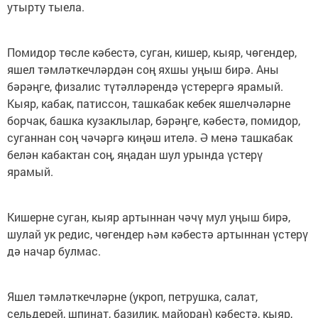
утырту тыела.
Помидор төсле кәбестә, суган, кишер, кыяр, чөгендер,
яшел тәмләткечләрдән соң яхшы уңыш бирә. Аны
бәрәңге, физалис түтәлләрендә үстерергә ярамый.
Кыяр, кабак, патиссон, ташкабак кебек яшелчәләрне
борчак, башка кузаклылар, бәрәңге, кәбестә, помидор,
суганнан соң чәчәргә киңәш ителә. Ә менә ташкабак
белән кабактан соң, яңадан шул урында үстерү
ярамый.
Кишерне суган, кыяр артыннан чәчү мул уңыш бирә,
шулай ук редис, чөгендер һәм кәбестә артыннан үстерү
дә начар булмас.
Яшел тәмләткечләрне (укроп, петрушка, салат,
сельдерей, шпинат, базилик, майоран) кәбестә, кыяр,