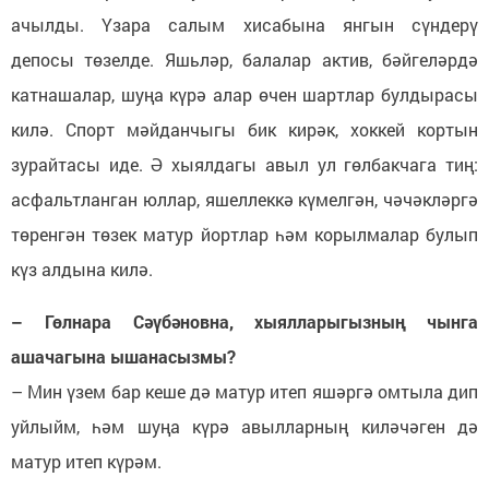
ачылды. Үзара салым хисабына янгын сүндерү
депосы төзелде. Яшьләр, балалар актив, бәйгеләрдә
катнашалар, шуңа күрә алар өчен шартлар булдырасы
килә. Спорт мәйданчыгы бик кирәк, хоккей кортын
зурайтасы иде. Ә хыялдагы авыл ул гөлбакчага тиң:
асфальтланган юллар, яшеллеккә күмелгән, чәчәкләргә
төренгән төзек матур йортлар һәм корылмалар булып
күз алдына килә.
– Гөлнара Сәүбәновна, хыялларыгызның чынга
ашачагына ышанасызмы?
– Мин үзем бар кеше дә матур итеп яшәргә омтыла дип
уйлыйм, һәм шуңа күрә авылларның киләчәген дә
матур итеп күрәм.