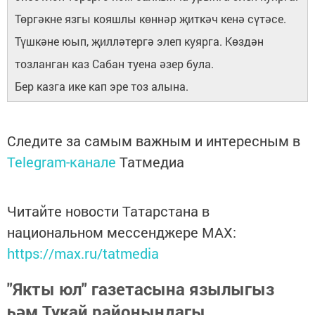
Төргәкне язгы кояшлы көннәр җиткәч кенә сүтәсе.
Түшкәне юып, җилләтергә элеп куярга. Көздән
тозланган каз Сабан туена әзер була.
Бер казга ике кап эре тоз алына.
Следите за самым важным и интересным в
Telegram-канале
Татмедиа
Читайте новости Татарстана в
национальном мессенджере MАХ:
https://max.ru/tatmedia
"Якты юл" газетасына язылыгыз
һәм Тукай районындагы