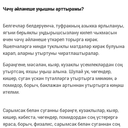
Чәчү әйләнеше уңышны арттырамы?
Белгечләр белдерүенчә, туфракның азыкка ярлылануы,
ягъни берьяклы уңдырышсызлану килеп чыкмасын
өчен чәчү әйләнеше үткәреп торырга кирәк.
Яшелчәләргә нинди туклыклы матдәләр кирәк булуына
карап, аларны утыртуны чиратлаштыралар.
Бәрәңгене, мәсәлән, кыяр, кузаклы үсемлекләрдән соң
утыртсаң, яхшы уңыш алына. Шулай ук, чөгендер,
кишер, суган үскән түтәлләргә утыртырга мөмкин, ә
помидор, борыч, баклажан артыннан утыртырга киңәш
ителми.
Сарымсак белән суганны бәрәңге, кузаклылар, кыяр,
кишер, кәбестә, чөгендер, помидордан соң үстерергә
яраса, борыч, физалис, сарымсак белән суганнан соң