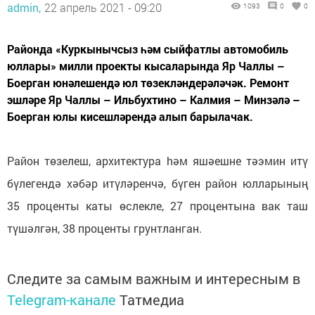
admin,
22 апрель 2021 - 09:20
1093
0
0
Районда «Куркынычсыз һәм сыйфатлы автомобиль
юллары» милли проекты кысаларында Яр Чаллы –
Боерган юнәлешендә юл төзекләндерәләчәк. Ремонт
эшләре Яр Чаллы – Ильбухтино – Калмия – Минзәлә –
Боерган юлы кисешләрендә алып барылачак.
Район төзелеш, архитектура hәм яшәешне тәэмин итү
бүлегендә хәбәр итүләренчә, бүген район юлларының
35 проценты каты өслекле, 27 процентына вак таш
түшәлгән, 38 проценты грунтланган.
Следите за самым важным и интересным в
Telegram-канале
Татмедиа