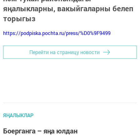
яңалыкларны, вакыйгаларны белеп
торыгыз
https://podpiska.pochta.ru/press/%D0%9F9499
Перейти на страницу новости
ЯҢАЛЫКЛАР
Боерганга – яңа юлдан