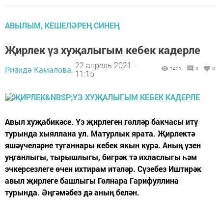
АВЫЛЫМ, КЕШЕЛӘРЕҢ СИНЕҢ
Җирлек үз хуҗалыгым кебек кадерле
22 апрель 2021 -
Ризидә Камалова,
1421
0
0
11:15
Авыл хуҗабикәсе. Үз җирлеген гөлләр бакчасы итү
турында хыяллана ул. Матурлык ярата. Җирлектә
яшәүчеләрне туганнары кебек якын күрә. Аның үзен
уңганлыгы, тырышлыгы, бигрәк тә ихласлыгы һәм
эчкерсезлеге өчен ихтирам итәләр. Сүзебез Иштирәк
авыл җирлеге башлыгы Гөлнара Гарифуллина
турында. Әңгәмәбез дә аның белән.