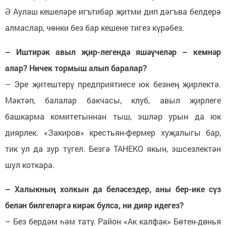
Ә Аулаш кешеләре игътибар җитми дип дәгъва белдерә
алмаслар, чөнки без бар кешене тигез күрәбез.
– Иштирәк авыл җир-легендә яшәүчеләр – кемнәр
алар? Ничек тормыш алып баралар?
– Эре җитештерү предприятиесе юк безнең җирлектә.
Мәктәп, балалар бакчасы, клуб, авыл җирлеге
башкарма комитетыннан тыш, эшләр урын да юк
диярлек. «Закиров» крестьян-фермер хуҗалыгы бар,
тик ул да зур түгел. Безгә ТАНЕКО якын, эшсезлектән
шул коткара.
– Халыкның холкын да беләсездер, аны бер-ике сүз
белән билгеләргә кирәк булса, ни дияр идегез?
– Без бердәм һәм тату. Район «Ак калфак» Бөтен-дөнья