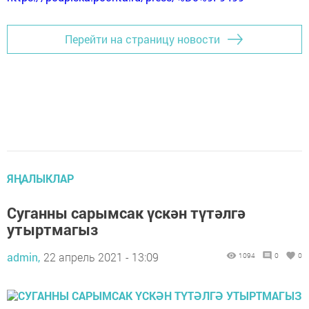
Перейти на страницу новости
ЯҢАЛЫКЛАР
Суганны сарымсак үскән түтәлгә
утыртмагыз
admin,
22 апрель 2021 - 13:09
1094
0
0