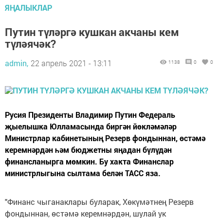
ЯҢАЛЫКЛАР
Путин түләргә кушкан акчаны кем
түләячәк?
admin,
22 апрель 2021 - 13:11
1138
0
0
Русия Президенты Владимир Путин Федераль
җыелышка Юлламасында биргән йөкләмәләр
Министрлар кабинетының Резерв фондыннан, өстәмә
керемнәрдән һәм бюджетны яңадан бүлүдән
финансланырга мөмкин. Бу хакта Финанслар
министрлыгына сылтама белән ТАСС яза.
"Финанс чыганаклары буларак, Хөкүмәтнең Резерв
фондыннан, өстәмә керемнәрдән, шулай ук