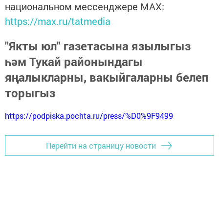
национальном мессенджере MАХ:
https://max.ru/tatmedia
"Якты юл" газетасына язылыгыз
һәм Тукай районындагы
яңалыкларны, вакыйгаларны белеп
торыгыз
https://podpiska.pochta.ru/press/%D0%9F9499
Перейти на страницу новости