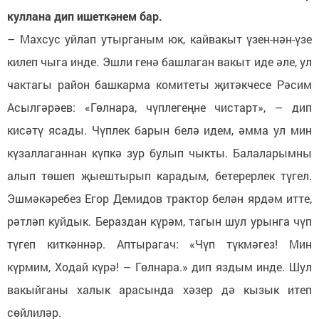
куллана дип ишеткәнем бар.
– Махсус уйлап утырганым юк, кайвакыт үзен-нән-үзе
килеп чыга инде. Эшли генә башлаган вакыт иде әле, ул
чактагы район башкарма комитеты җитәкчесе Рәсим
Асылгәрәев: «Гөлнара, чүплегеңне чистарт», – дип
кисәтү ясады. Чүплек барын белә идем, әмма ул мин
күзаллаганнан күпкә зур булып чыкты. Балаларымны
алып төшеп җыештырып карадым, бетерерлек түгел.
Эшмәкәребез Егор Демидов трактор белән ярдәм итте,
рәтләп куйдык. Бераздан күрәм, тагын шул урынга чүп
түгеп киткәннәр. Аптырагач: «Чүп түкмәгез! Мин
күрмим, Ходай күрә! – Гөлнара.» дип яздым инде. Шул
вакыйганы халык арасында хәзер дә кызык итеп
сөйлиләр.