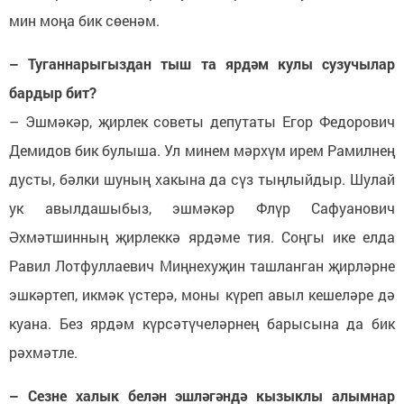
мин моңа бик сөенәм.
– Туганнарыгыздан тыш та ярдәм кулы сузучылар
бардыр бит?
– Эшмәкәр, җирлек советы депутаты Егор Федорович
Демидов бик булыша. Ул минем мәрхүм ирем Рамилнең
дусты, бәлки шуның хакына да сүз тыңлыйдыр. Шулай
ук авылдашыбыз, эшмәкәр Флүр Сафуанович
Әхмәтшинның җирлеккә ярдәме тия. Соңгы ике елда
Равил Лотфуллаевич Миңнехуҗин ташланган җирләрне
эшкәртеп, икмәк үстерә, моны күреп авыл кешеләре дә
куана. Без ярдәм күрсәтүчеләрнең барысына да бик
рәхмәтле.
– Сезне халык белән эшләгәндә кызыклы алымнар