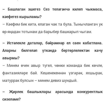
– Башлаган эшегез Сез теләгәнчә килеп чыкмаса,
кәефегез кырыламы?
– Кәефем бик китә, елаган чак та була. Тынычлангач ук
өр-яңадан тотынам да барыбер башкарып чыгам.
– Истәлекле даталар, бәйрәмнәр ел саен кабатлана.
Аларны билгеләп үткәндә бертөрлелектән качу
авырмы?
– Минем өчен авыр түгел, чөнки команда бик көчле,
фантазияләре бай. Кешенекеннән үзгәрәк, яхшырак,
матуррак булсын – минем девиз шундый.
– Җирлек башлыклары арасында конкурентлык
сизеләме?