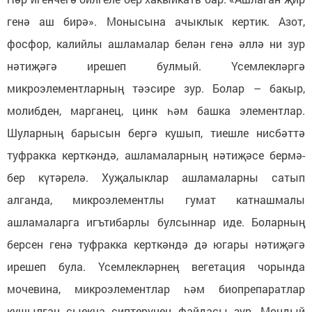
генә аш бирә». Монысына ачыклык кертик. Азот,
фосфор, калийлы ашламалар белән генә әллә ни зур
нәтиҗәгә ирешеп булмый. Үсемлекләргә
микроэлементларның тәэсире зур. Болар – бакыр,
молибден, марганец, цинк һәм башка элементлар.
Шуларның барысын бергә кушып, тиешле нисбәттә
туфракка керткәндә, ашламаларның нәтиҗәсе бермә-
бер күтәрелә. Хуҗалыклар ашламаларны сатып
алганда, микроэлементлы гумат катнашмалы
ашламаларга игътибарлы булсыннар иде. Боларның
берсен генә туфракка керткәндә дә югары нәтиҗәгә
ирешеп була. Үсемлекләрнең вегетация чорында
мочевина, микроэлементлар һәм биопрепаратлар
кушылган сыекча сиптерүнең файдасы зур. Мондый