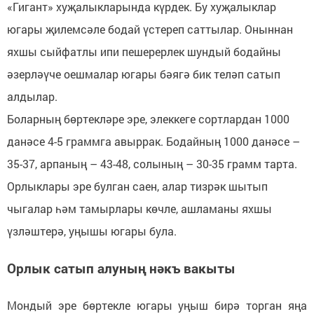
«Гигант» хуҗалыкларында күрдек. Бу хуҗалыклар
югары җилемсәле бодай үстереп саттылар. Оныннан
яхшы сыйфатлы ипи пешерерлек шундый бодайны
әзерләүче оешмалар югары бәягә бик теләп сатып
алдылар.
Боларның бөртекләре эре, элеккеге сортлардан 1000
данәсе 4-5 граммга авыррак. Бодайның 1000 данәсе –
35-37, арпаның – 43-48, солының – 30-35 грамм тарта.
Орлыклары эре булган саен, алар тизрәк шытып
чыгалар һәм тамырлары көчле, ашламаны яхшы
үзләштерә, уңышы югары була.
Орлык сатып алуның нәкъ вакыты
Мондый эре бөртекле югары уңыш бирә торган яңа