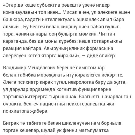
«Әгәр дә кеше субъектив рәвештә үзенә нидер
комачаулавын тоя икән… Мисал өчен, ул элеккеге эшен
башкара, гадәти интеллектуаль эшчәнлек алып бара
алмый… Бу белгеч белән киңәшү өчен сәбәп булып
тора, чөнки аннары соң булырга мөмкин. Читтән
караганда, без дә моны күрәбез: кеше тоткарлыклы
реакция кайтара. Авыруның клиник формасына
әверелүен көтеп ятарга кирәкми», — диде спикер.
Владимир Менделевич беренче симптомнар
белән табибка мөрәҗәгать итү кирәклеген искәртте.
Әлегә психиатр кирәк түгел, неврологка бару да җитә,
ул дарулар ярдәмендә когнитив функцияләрне
тәртипкә китерергә тырышачак. Вазгыять начарланган
очракта, белгеч пациентны психотерапевтка яки
психиатрга җибәрә.
Бигрәк тә табигате белән шикләнүчән һәм борчыла
торган кешеләр, шулай ук фәнни мәгълүматка