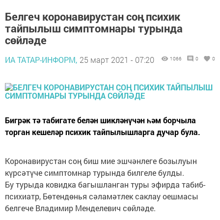
Белгеч коронавирустан соң психик
тайпылыш симптомнары турында
сөйләде
ИА ТАТАР-ИНФОРМ,
25 март 2021 - 07:20
1066
0
0
Бигрәк тә табигате белән шикләнүчән һәм борчыла
торган кешеләр психик тайпылышларга дучар була.
Коронавирустан соң биш мие эшчәнлеге бозылуын
күрсәтүче симптомнар турында билгеле булды.
Бу турыда ковидка багышланган туры эфирда табиб-
психиатр, Бөтендөнья сәламәтлек саклау оешмасы
белгече Владимир Менделевич сөйләде.