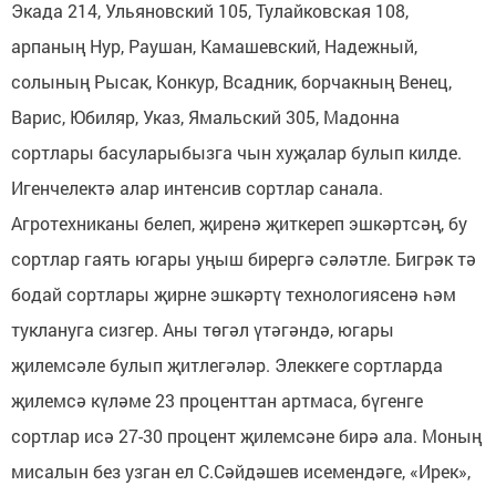
Экада 214, Ульяновский 105, Тулайковская 108,
арпаның Нур, Раушан, Камашевский, Надежный,
солының Рысак, Конкур, Всадник, борчакның Венец,
Варис, Юбиляр, Указ, Ямальский 305, Мадонна
сортлары басуларыбызга чын хуҗалар булып килде.
Игенчелектә алар интенсив сортлар санала.
Агротехниканы белеп, җиренә җиткереп эшкәртсәң, бу
сортлар гаять югары уңыш бирергә сәләтле. Бигрәк тә
бодай сортлары җирне эшкәртү технологиясенә һәм
туклануга сизгер. Аны төгәл үтәгәндә, югары
җилемсәле булып җитлегәләр. Элеккеге сортларда
җилемсә күләме 23 проценттан артмаса, бүгенге
сортлар исә 27-30 процент җилемсәне бирә ала. Моның
мисалын без узган ел С.Сәйдәшев исемендәге, «Ирек»,