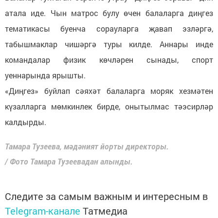
атала иде. Чын матрос булу өчен балаларга диңгез
тематикасы буенча сорауларга җавап эзләргә,
табышмаклар чишәргә туры килде. Аннары инде
командалар физик көчләрен сынады, спорт
уеннарында ярышты.
«Диңгез» буйлап сәяхәт балаларга моряк хезмәтен
күзалларга мөмкинлек бирде, онытылмас тәэсирләр
калдырды.
Тамара Тузеева, мәдәният йорты директоры.
/ Фото Тамара Тузеевадан алынды.
Следите за самым важным и интересным в
Telegram-канале
Татмедиа