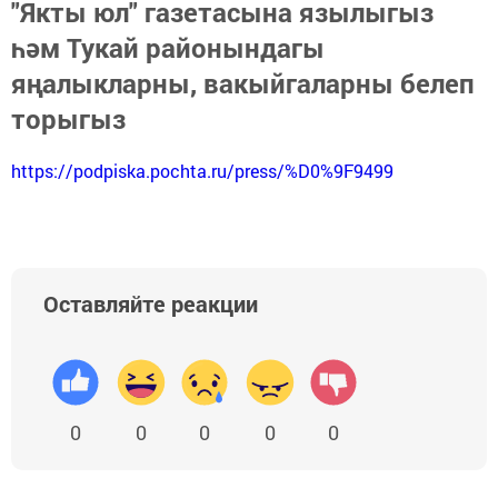
"Якты юл" газетасына язылыгыз
һәм Тукай районындагы
яңалыкларны, вакыйгаларны белеп
торыгыз
https://podpiska.pochta.ru/press/%D0%9F9499
Оставляйте реакции
0
0
0
0
0