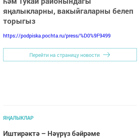
һәм Тукай районындагы
яңалыкларны, вакыйгаларны белеп
торыгыз
https://podpiska.pochta.ru/press/%D0%9F9499
Перейти на страницу новости
ЯҢАЛЫКЛАР
Иштирәктә – Нәүрүз бәйрәме