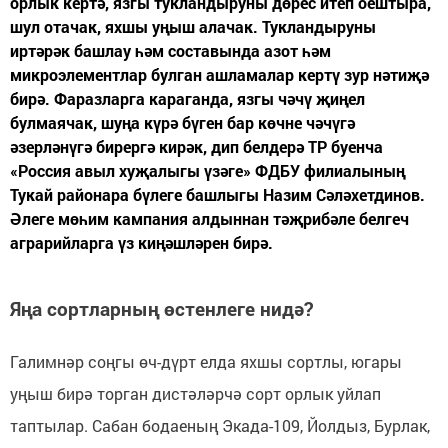
орлык кертә, язгы тукландыруны дөрес итеп оештыра,
шул отачак, яхшы уңыш алачак. Тукландыруны
иртәрәк башлау һәм составында азот һәм
микроэлементлар булган ашламалар кертү зур нәтиҗә
бирә. Фаразларга караганда, язгы чәчү җиңел
булмаячак, шуңа күрә бүген бар көчне чәчүгә
әзерләнүгә бирергә кирәк, дип белдерә ТР буенча
«Россия авыл хуҗалыгы үзәге» ФДБУ филиалының
Тукай районара бүлеге башлыгы Назим Сәләхетдинов.
Әлеге мөһим кампания алдыннан тәҗрибәле белгеч
аграрийларга үз киңәшләрен бирә.
Яңа сортларның өстенлеге нидә?
Галимнәр соңгы өч-дүрт елда яхшы сортлы, югары
уңыш бирә торган дистәләрчә сорт орлык уйлап
таптылар. Сабан бодаеның Экада-109, Йолдыз, Бурлак,