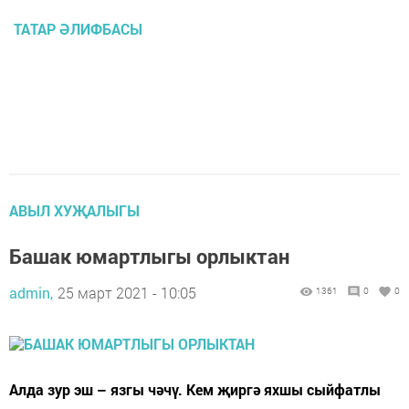
ТАТАР ӘЛИФБАСЫ
АВЫЛ ХУҖАЛЫГЫ
Башак юмартлыгы орлыктан
admin,
25 март 2021 - 10:05
1361
0
0
Алда зур эш – язгы чәчү. Кем җиргә яхшы сыйфатлы