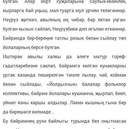
булган. Алар йорт хуҗаларына саулык-иминлек,
кырларга бай уңыш, мал-туарга мул үрчем теләгәннәр.
Нәүрүз җиткәч, авылның иң чибәр, бар яктан уңган-
булган кызын сайлап, Нәүрүзбикә дип игълан иткәннәр.
Бәйрәмдә бер-береңне татлы ризык белән сыйлау төп
йолаларның берсе булган.
Иштирәк авылы халкы да әлеге матур гореф-
гадәтләребезне саклап, бәйрәмгә килгән кунакларны
уртак казанда пешерелгән тәмле пылау, чәй, коймак
белән сыйлады. «Йолдызчык» балалар фольклор
коллективы, бәйрәм йолалары кушканча, җырлап, биеп,
уйнап язны каршы алдылар. Ләкин кышның гына бер
дә бирешәсе килмәде...
Бу бәйрәмнең рухи байлыгы турында без онытмасак