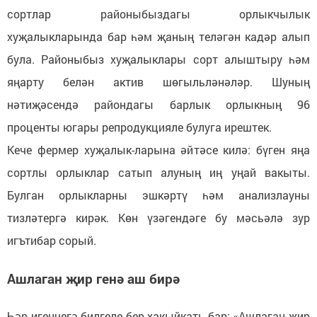
сортлар районыбыздагы орлыкчылык
хуҗалыкларында бар һәм җаның теләгән кадәр алып
була. Районыбыз хуҗалыклары сорт алыштыру һәм
яңарту белән актив шөгыльләнәләр. Шуның
нәтиҗәсендә райондагы барлык орлыкның 96
проценты югары репродукцияле булуга ирештек.
Кече фермер хуҗалык-ларына әйтәсе килә: бүген яңа
сортлы орлыклар сатып алуның иң уңай вакыты.
Булган орлыкларны эшкәртү һәм анализлауны
тизләтергә кирәк. Көн үзәгендәге бу мәсьәлә зур
игътибар сорый.
Ашлаган җир генә аш бирә
Һәр игенчегә билгеле бер хакыйкать бар: «Ашлаган җир