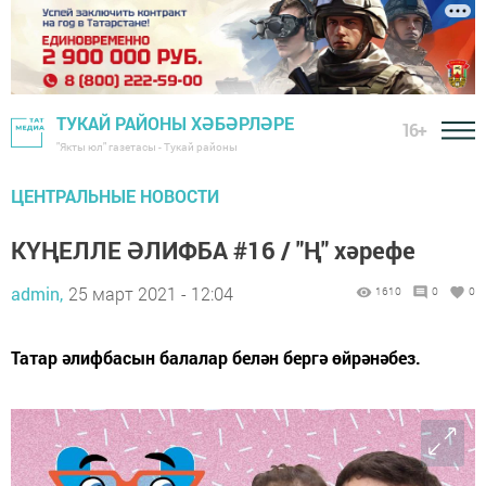
ТУКАЙ РАЙОНЫ ХӘБӘРЛӘРЕ
16+
"Якты юл" газетасы - Тукай районы
ЦЕНТРАЛЬНЫЕ НОВОСТИ
КҮҢЕЛЛЕ ӘЛИФБА #16 / "Ң" хәрефе
admin,
25 март 2021 - 12:04
1610
0
0
Татар әлифбасын балалар белән бергә өйрәнәбез.