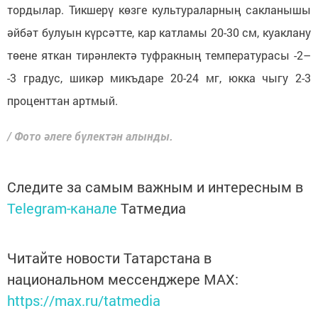
тордылар. Тикшерү көзге культураларның сакланышы
әйбәт булуын күрсәтте, кар катламы 20-30 см, куаклану
төене яткан тирәнлектә туфракның температурасы -2–
-3 градус, шикәр микъдаре 20-24 мг, юкка чыгу 2-3
проценттан артмый.
/ Фото әлеге бүлектән алынды.
Следите за самым важным и интересным в
Telegram-канале
Татмедиа
Читайте новости Татарстана в
национальном мессенджере MАХ:
https://max.ru/tatmedia