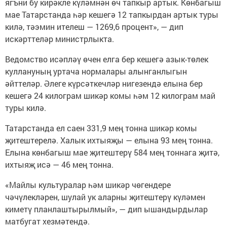
ягъни бу кирәкле күләмнән өч тапкыр артык. Көнбагыш
мае Татарстанда һәр кешегә 12 тапкырдан артык туры
килә, тәэмин ителеш — 1269,6 процент», — дип
искәрттеләр министрлыкта.
Ведомство исәпләү өчен елга бер кешегә азык-төлек
куллануның уртача нормалары алынганлыгын
әйттеләр. Әлеге күрсәткечләр нигезендә елына бер
кешегә 24 килограм шикәр комы һәм 12 килограм май
туры килә.
Татарстанда ел саен 331,9 мең тонна шикәр комы
җитештерелә. Халык ихтыяҗы — елына 93 мең тонна.
Елына көнбагыш мае җитештерү 584 мең тоннага җитә,
ихтыяҗ исә — 46 мең тонна.
«Майлы культуралар һәм шикәр чөгендере
чәчүлекләрен, шулай ук аларны җитештерү күләмен
киметү планлаштырылмый», — дип ышандырдылар
матбугат хезмәтендә.