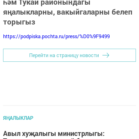
һәм Тукай районындагы
яңалыкларны, вакыйгаларны белеп
торыгыз
https://podpiska.pochta.ru/press/%D0%9F9499
Перейти на страницу новости
ЯҢАЛЫКЛАР
Авыл хуҗалыгы министрлыгы: