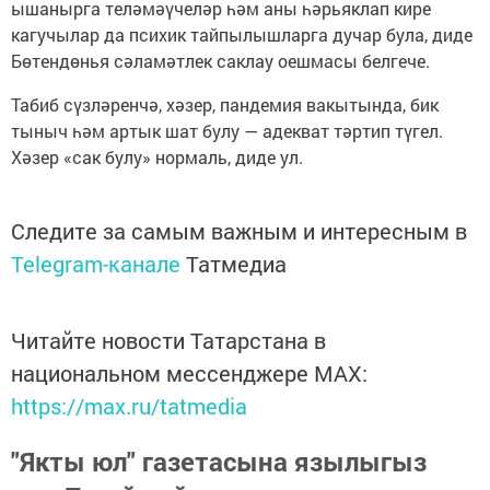
ышанырга теләмәүчеләр һәм аны һәрьяклап кире
кагучылар да психик тайпылышларга дучар була, диде
Бөтендөнья сәламәтлек саклау оешмасы белгече.
Табиб сүзләренчә, хәзер, пандемия вакытында, бик
тыныч һәм артык шат булу — адекват тәртип түгел.
Хәзер «сак булу» нормаль, диде ул.
Следите за самым важным и интересным в
Telegram-канале
Татмедиа
Читайте новости Татарстана в
национальном мессенджере MАХ:
https://max.ru/tatmedia
"Якты юл" газетасына язылыгыз