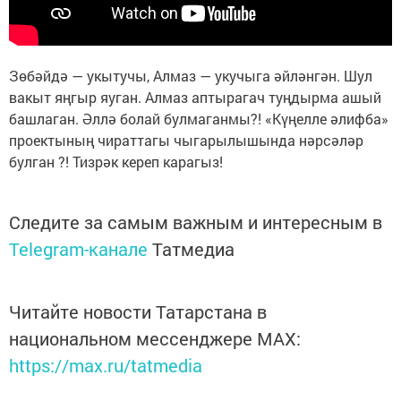
Зөбәйдә — укытучы, Алмаз — укучыга әйләнгән. Шул
вакыт яңгыр яуган. Алмаз аптырагач туңдырма ашый
башлаган. Әллә болай булмаганмы?! «Күңелле әлифба»
проектының чираттагы чыгарылышында нәрсәләр
булган ?! Тизрәк кереп карагыз!
Следите за самым важным и интересным в
Telegram-канале
Татмедиа
Читайте новости Татарстана в
национальном мессенджере MАХ:
https://max.ru/tatmedia