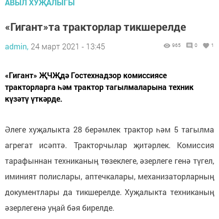
АВЫЛ ХУҖАЛЫГЫ
«Гигант»та тракторлар тикшерелде
admin,
24 март 2021 - 13:45
965
0
1
«Гигант» ҖЧҖдә Гостехнадзор комиссиясе
тракторларга һәм трактор тагылмаларына техник
күзәтү үткәрде.
Әлеге хуҗалыкта 28 берәмлек трактор һәм 5 тагылма
агрегат исәптә. Тракторчылар җитәрлек. Комиссия
тарафыннан техниканың төзеклеге, әзерлеге генә түгел,
иминият полислары, аптечкалары, механизаторларның
документлары да тикшерелде. Хуҗалыкта техниканың
әзерлегенә уңай бәя бирелде.