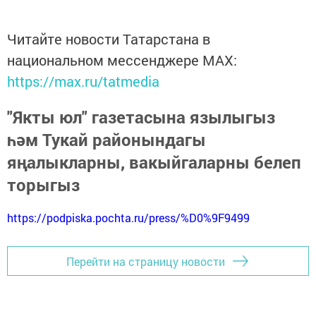
Читайте новости Татарстана в
национальном мессенджере MАХ:
https://max.ru/tatmedia
"Якты юл" газетасына язылыгыз
һәм Тукай районындагы
яңалыкларны, вакыйгаларны белеп
торыгыз
https://podpiska.pochta.ru/press/%D0%9F9499
Перейти на страницу новости