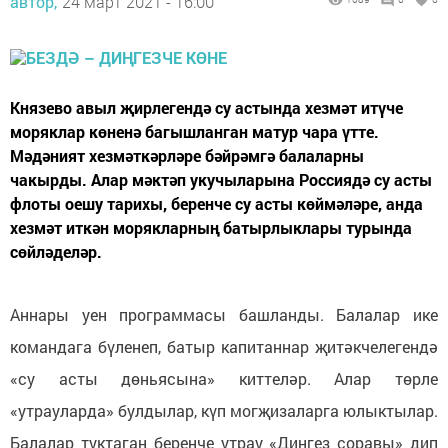
автор,
24 март 2021 - 16:00
Князево авыл җирлегендә су астында хезмәт итүче
моряклар көненә багышланган матур чара үтте.
Мәдәният хезмәткәрләре бәйрәмгә балаларны
чакырды. Алар мәктәп укучыларына Россиядә су асты
флоты оешу тарихы, беренче су асты көймәләре, анда
хезмәт иткән морякларның батырлыклары турында
сөйләделәр.
Аннары уен программасы башланды. Балалар ике
командага бүленеп, батыр капитаннар җитәкчелегендә
«су асты дөньясына» киттеләр. Алар төрле
«утрауларда» булдылар, күп могҗизаларга юлыктылар.
Балалар туктаган беренче утрау «Диңгез соравы» дип