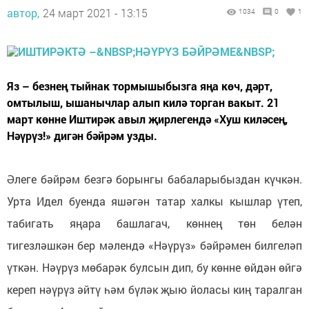
автор,
24 март 2021 - 13:15
1034
0
1
Яз – безнең тыйнак тормышыбызга яңа көч, дәрт,
омтылыш, ышанычлар алып килә торган вакыт. 21
март көнне Иштирәк авыл җирлегендә «Хуш киләсең,
Нәүрүз!» дигән бәйрәм узды.
Әлеге бәйрәм безгә борынгы бабаларыбыздан күчкән.
Урта Идел буенда яшәгән татар халкы кышлар үтеп,
табигать яңара башлагач, көннең төн белән
тигезләшкән бер мәлендә «Нәүрүз» бәйрәмен билгеләп
үткән. Нәүрүз мөбарәк булсын дип, бу көнне өйдән өйгә
кереп нәүрүз әйтү һәм бүләк җыю йоласы киң таралган