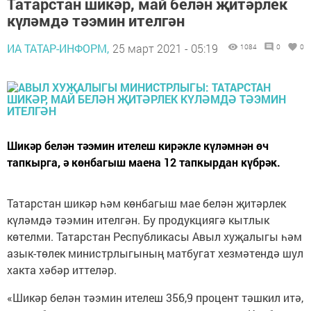
Татарстан шикәр, май белән җитәрлек
күләмдә тәэмин ителгән
ИА ТАТАР-ИНФОРМ,
25 март 2021 - 05:19
1084
0
0
Шикәр белән тәэмин ителеш кирәкле күләмнән өч
тапкырга, ә көнбагыш маена 12 тапкырдан күбрәк.
Татарстан шикәр һәм көнбагыш мае белән җитәрлек
күләмдә тәэмин ителгән. Бу продукциягә кытлык
көтелми. Татарстан Республикасы Авыл хуҗалыгы һәм
азык-төлек министрлыгының матбугат хезмәтендә шул
хакта хәбәр иттеләр.
«Шикәр белән тәэмин ителеш 356,9 процент тәшкил итә,