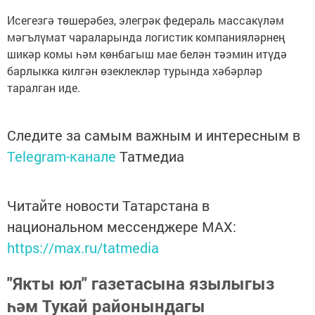
Исегезгә төшерәбез, элегрәк федераль массакүләм
мәгълүмат чараларында логистик компанияләрнең
шикәр комы һәм көнбагыш мае белән тәэмин итүдә
барлыкка килгән өзеклекләр турында хәбәрләр
таралган иде.
Следите за самым важным и интересным в
Telegram-канале
Татмедиа
Читайте новости Татарстана в
национальном мессенджере MАХ:
https://max.ru/tatmedia
"Якты юл" газетасына язылыгыз
һәм Тукай районындагы