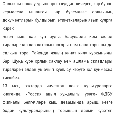
Орлыкны саклау урыннарын күздән кичереп, кар-буран
кермәсенә ышангач, һәр бүлемдәге орлыкның
документларын булдырып, этикеткаларын язып куярга
кирәк.
Быел кыш кар күп яуды. Басуларда һәм склад
тирәләрендә кар катламы югары һәм һава торышы да
салкын тора. Районда язның кинәт килү куркынычы
бар. Шуңа күрә орлык саклау һәм ашлама складлары
тирәләрен алдан ук ачып куеп, су керүгә юл куймаска
тиешбез.
13 мең гектарда чәчелгән көзге культураларга
килгәндә, «Россия авыл хуҗалыгы үзәге» ФДБУ
филиалы белгечләре кыш дәвамында арыш, көзге
бодай культураларының торышын даими күзәтеп