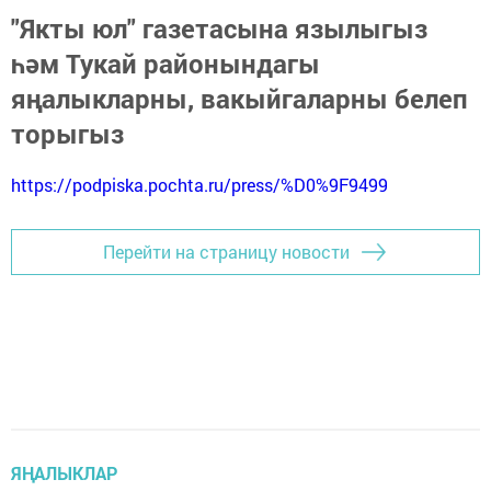
"Якты юл" газетасына язылыгыз
һәм Тукай районындагы
яңалыкларны, вакыйгаларны белеп
торыгыз
https://podpiska.pochta.ru/press/%D0%9F9499
Перейти на страницу новости
ЯҢАЛЫКЛАР