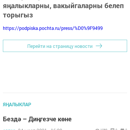
яңалыкларны, вакыйгаларны белеп
торыгыз
https://podpiska.pochta.ru/press/%D0%9F9499
Перейти на страницу новости
ЯҢАЛЫКЛАР
Бездә – Диңгезче көне
1089
0
0