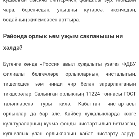
чара, беренчедән, уңышны күтәрсә, икенчедән,
бодайның җилемсәсен арттыра.
Районда орлык һәм уҗым сакланышы ни
хәлдә?
Бүгенге көндә «Россия авыл хуҗалыгы үзәге» ФДБУ
филиалы белгечләре орлыкларның чисталыгын,
тишелешен һәм нинди чир белән зарарланганын
тикшерәләр. Салынган орлыкның 11224 тоннасы ГОСТ
таләпләренә туры килә. Кабаттан чистартасы
орлыклар да бар әле. Кайбер хуҗалыкларда көзге
культураларның күчмә фонды чистартылып бетмәгән,
күпьеллык үлән орлыкларын кабат чистарту зарур.