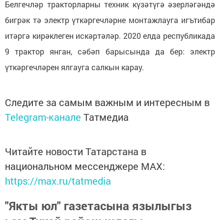
Белгечләр тракторларны техник күзәтүгә әзерләгәндә
бигрәк тә электр үткәргечләрне монтажлауга игътибар
итәргә кирәклеген искәртәләр. 2020 елда республикада
9 трактор янган, сәбәп барысында да бер: электр
үткәргечләрен ялгауга салкын карау.
Следите за самым важным и интересным в
Telegram-канале
Татмедиа
Читайте новости Татарстана в
национальном мессенджере MАХ:
https://max.ru/tatmedia
"Якты юл" газетасына язылыгыз