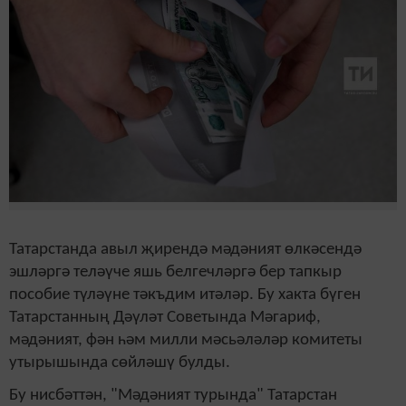
Татарстанда авыл җирендә мәдәният өлкәсендә
эшләргә теләүче яшь белгечләргә бер тапкыр
пособие түләүне тәкъдим итәләр. Бу хакта бүген
Татарстанның Дәүләт Советында Мәгариф,
мәдәният, фән һәм милли мәсьәләләр комитеты
утырышында сөйләшү булды.
Бу нисбәттән, "Мәдәният турында" Татарстан