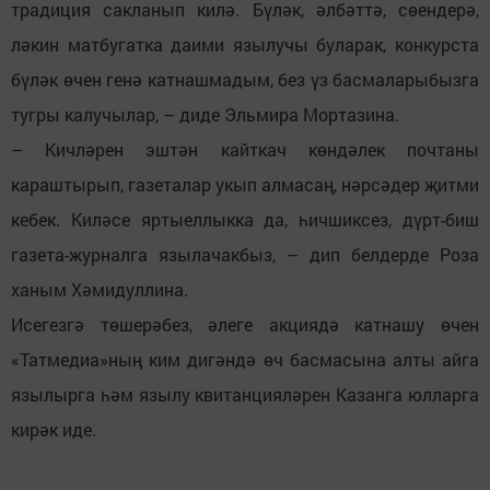
традиция сакланып килә. Бүләк, әлбәттә, сөендерә,
ләкин матбугатка даими язылучы буларак, конкурста
бүләк өчен генә катнашмадым, без үз басмаларыбызга
тугры калучылар, – диде Эльмира Мортазина.
– Кичләрен эштән кайткач көндәлек почтаны
караштырып, газеталар укып алмасаң, нәрсәдер җитми
кебек. Киләсе яртыеллыкка да, һичшиксез, дүрт-биш
газета-журналга язылачакбыз, – дип белдерде Роза
ханым Хәмидуллина.
Исегезгә төшерәбез, әлеге акциядә катнашу өчен
«Татмедиа»ның ким дигәндә өч басмасына алты айга
язылырга һәм язылу квитанцияләрен Казанга юлларга
кирәк иде.