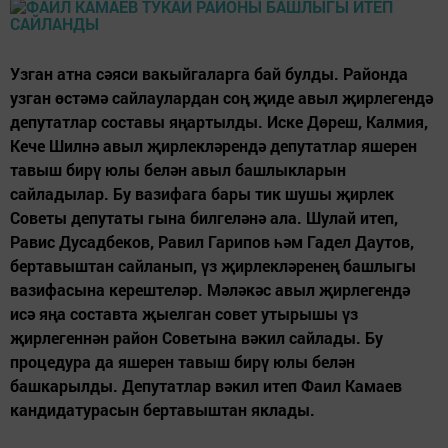
Узган атна сәяси вакыйгаларга бай булды. Районда
узган өстәмә сайлаулардан соң җиде авыл җирлегендә
депутатлар составы яңартылды. Иске Дөреш, Калмия,
Кече Шилнә авыл җирлекләрендә депутатлар яшерен
тавыш бирү юлы белән авыл башлыкларын
сайладылар. Бу вазифага бары тик шушы җирлек
Советы депутаты гына билгеләнә ала. Шулай итеп,
Равис Дусадбеков, Равил Гарипов һәм Гадел Даутов,
бертавыштан сайланып, үз җирлекләренең башлыгы
вазифасына керештеләр. Мәләкәс авыл җирлегендә
исә яңа составта җыелган совет утырышы үз
җирлегеннән район Советына вәкил сайлады. Бу
процедура да яшерен тавыш бирү юлы белән
башкарылды. Депутатлар вәкил итеп Фаил Камаев
кандидатурасын бертавыштан яклады.