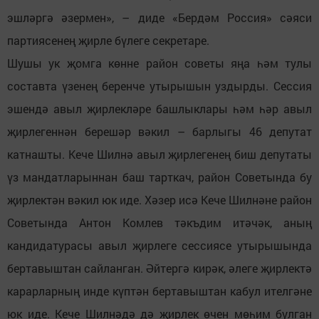
эшләргә әзермен», – диде «Бердәм Россия» сәяси
партиясенең җирле бүлеге секретаре.
Шушы ук җомга көнне район советы яңа һәм тулы
составта үзенең беренче утырышын уздырды. Сессия
эшендә авыл җирлекләре башлыклары һәм һәр авыл
җирлегеннән берешәр вәкил – барлыгы 46 депутат
катнашты. Кече Шилнә авыл җирлегенең биш депутаты
үз мандатларыннан баш тарткач, район Советында бу
җирлектән вәкил юк иде. Хәзер исә Кече Шилнәне район
Советында Антон Комлев тәкъдим итәчәк, аның
кандидатурасы авыл җирлеге сессиясе утырышында
бертавыштан сайланган. Әйтергә кирәк, әлеге җирлектә
карарларның инде күптән бертавыштан кабул ителгәне
юк иде. Кече Шилнәдә дә җирлек өчен мөһим булган