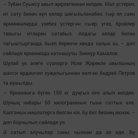
– Түбән Суыксу авыл җирлегеннән килдек. Мал үстереп,
ит сату белән күп еллар шөгыльләнәбез. Һәр ел саен
ярминкәләрдә үзебез үстергән сыер, үгез, бройлер
тавыгы итләрен сатабыз. Алдагы еллар белән
чагыштырганда, быел беренче көндә халык аз, – дип
сөйләде ярминкәдә катнашучы Зиннур Камалов.
Шулай ук әлеге сүзләргә Иске Җирекле авылының
шәхси ярдәмчел хуҗалыгыннан килгән Андрей Петров
та кушылды.
– Ярминкәгә бүген 150 кг дуңгыз ите алып килдек.
Шуның нибары 50 килограммын гына саттык әле.
Калганын нишләтергә белгән юк. Бу бит безнең икмәк, –
дип борчылып сөйләде ул.
Ә сатып алучылар саны чыннан да аз иде. Бу