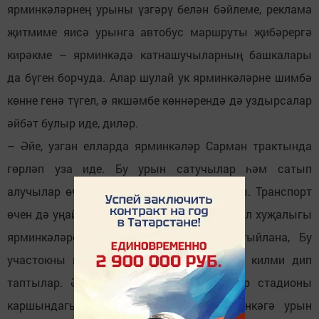
ярминкәләрнең урыны үзгәрү белән бәйлеме, реклама
җитмиме яисә урынга автобус маршруты җибәрергә
кирәкме – ярминкәдә катнашучыларның башкалары
да бүген борчуда. Алар шулай ук ярминкәләрне шимбә
көнне генә түгел, ә якшәмбе көннәрендә дә уздырсалар
әйбәт булыр иде, диләр.
– Әйе, узган елларда ярминкәләр Сарман трактында
гөрләп уза иде. Бу урын сатучылар һәм сатып
алучылар өчен отышлы территория булды. Транспорт
өчен дә уңайлы иде. Әмма һәр ел саен авыл хуҗалыгы
ярминкәләре уздыруның таләпләре катгыйлана, Бу
участокны юл йөрү кагыйдәләренә туры килми дип
таптылар. Әлегә ярминкә өчен Төзүчеләр стадионы
каршындагы мәйданчык бирелде. Ярминкәгә урын