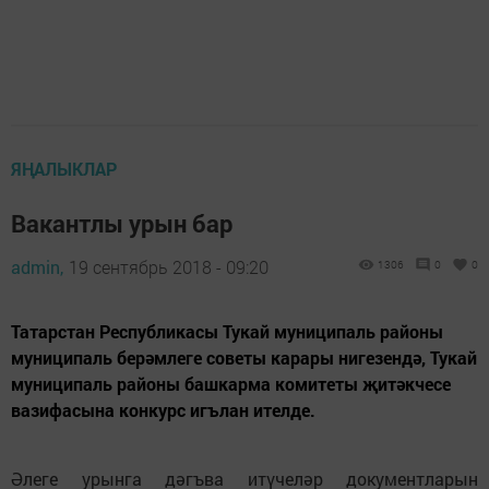
ЯҢАЛЫКЛАР
Вакантлы урын бар
admin,
19 сентябрь 2018 - 09:20
1306
0
0
Татарстан Республикасы Тукай муниципаль районы
муниципаль берәмлеге советы карары нигезендә, Тукай
муниципаль районы башкарма комитеты җитәкчесе
вазифасына конкурс игълан ителде.
Әлеге урынга дәгъва итүчеләр документларын