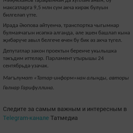
Миңнеханов тарафыннан да хупланганын, бу
максатларга 9,5 млн сум акча кирәк булуын
билгеләп үтте.
Ирада Әюпова әйтүенчә, транспортка чыгымнар
булмаячагын исәпкә алганда, әле эшен башлап кына
җибәрүче авыл белгече өчен бу бик әз акча түгел.
Депутатлар закон проектын беренче укылышка
тәкъдим иттеләр. Парламент утырышы 24
сентябрьдә узачак.
Мәгълүмат «Татар-информ»нан алынды, авторы
Гөлнар Гарифуллина.
Следите за самым важным и интересным в
Telegram-канале
Татмедиа