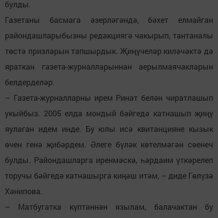
булды.
Газетаны басмага әзерләгәндә, бәхет елмайган
райондашларыбызны редакциягә чакырып, тантаналы
төстә призларын тапшырдык. Җиңүчеләр киләчәктә дә
яраткан газета-журналларыннан аерылмаячакларын
белдерделәр.
– Газета-журналларны ирем Ринат белән чиратлашып
укыйбыз. 2005 елда мондый бәйгедә катнашып җиңү
яулаган идем инде. Бу юлы исә квитанцияне кызык
өчен генә җибәрдем. Әлеге бүләк көтелмәгән сөенеч
булды. Райондашларга иренмәскә, һәрдаим үткәрелеп
торучы бәйгедә катнашырга киңәш итәм, – диде Гөлүзә
Хәнипова.
– Матбугатка күптәннән язылам, балачактан бу