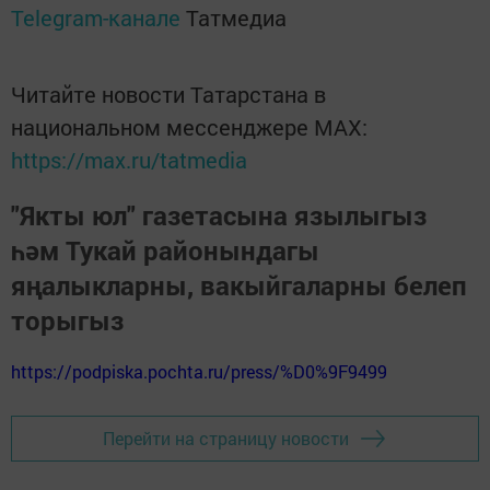
Telegram-канале
Татмедиа
Читайте новости Татарстана в
национальном мессенджере MАХ:
https://max.ru/tatmedia
"Якты юл" газетасына язылыгыз
һәм Тукай районындагы
яңалыкларны, вакыйгаларны белеп
торыгыз
https://podpiska.pochta.ru/press/%D0%9F9499
Перейти на страницу новости