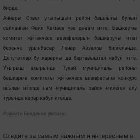
бирде.
Аннары Совет утырышын район башлыгы булып
сайланган Фаил Камаев үзе дәвам итте. Башкарма
комитет җитәкчесе вазифаларын башкаручы итеп
беренче урынбасар Ленар Авзалов билгеләнде.
Депутатлар бу карарны да бертавыштан кабул итте.
Утырыш ахырында Тукай муниципаль районы
башкарма комитеты җитәкчесе вазифасына конкурс
игълан ителде һәм муниципаль район милеген алу
турында карар кабул ителде.
Рәфкать Билданов фотосы.
Следите за самым важным и интересным в