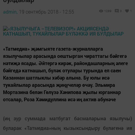
admin,
19 сентябрь 2018 - 12:55
1289
0
1
«Татмедиа» җәмгыяте газета-журналларга
язылучылар арасында оештырган чираттагы бәйгегә
нәтиҗә ясады. Әйтергә кирәк, райондашларның әлеге
бәйгедә катнашып, бүләк отулары турында ел саен
Казаннан шатлыклы хәбәр алына. Бу юлы исә
тукайлылар арасында җиңүчеләр өчәү. Эльмира
Мортазина белән Гөлүзә Хәнипова җылы юрганнар
отсалар, Роза Хәмидуллина исә иң актив абунәче
(иң зур суммада матбугат басмаларына язылучы)
буларак «Татмедиа»ның кызыксындыру бүләгенә ия