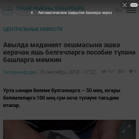
ТУКАЙ РАЙОНЫ ХӘБӘРЛӘРЕ
16+
3
Автоматическое закрытие баннера через
"Якты юл" газетасы - Тукай районы
ЦЕНТРАЛЬНЫЕ НОВОСТИ
Авылда мәдәният оешмасына эшкә
керәчәк яшь белгечләргә пособие түләнә
башларга мөмкин
Татар-информ,
19 сентябрь 2018 - 17:22
1247
0
0
Урта һөнәри белеме булганнарга – 50 мең, югары
белемлеләргә 100 мең сум акча түләүне тәкъдим
итәләр.