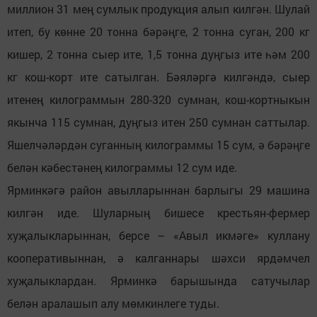
миллион 31 мең сумлык продукция алып килгән. Шулай
итеп, бу көнне 20 тонна бәрәңге, 2 тонна суган, 200 кг
кишер, 2 тонна сыер ите, 1,5 тонна дуңгыз ите һәм 200
кг кош-корт ите сатылган. Бәяләргә килгәндә, сыер
итенең килограммын 280-320 сумнан, кош-кортныкын
якынча 115 сумнан, дуңгыз итен 250 сумнан саттылар.
Яшелчәләрдән суганның килограммы 15 сум, ә бәрәңге
белән кәбестәнең килограммы 12 сум иде.
Ярминкәгә район авылларыннан барлыгы 29 машина
килгән иде. Шуларның бишесе крестьян-фермер
хуҗалыкларыннан, берсе – «Авыл икмәге» куллану
кооперативыннан, ә калганнары шәхси ярдәмчел
хуҗалыклардан. Ярминкә барышында сатучылар
белән аралашып алу мөмкинлеге туды.