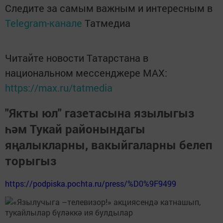
Следите за самым важным и интересным в
Telegram-канале
Татмедиа
Читайте новости Татарстана в
национальном мессенджере MАХ:
https://max.ru/tatmedia
"Якты юл" газетасына язылыгыз
һәм Тукай районындагы
яңалыкларны, вакыйгаларны белеп
торыгыз
https://podpiska.pochta.ru/press/%D0%9F9499