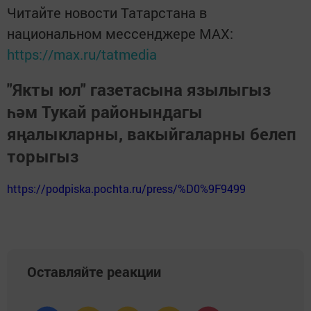
Читайте новости Татарстана в
национальном мессенджере MАХ:
https://max.ru/tatmedia
"Якты юл" газетасына язылыгыз
һәм Тукай районындагы
яңалыкларны, вакыйгаларны белеп
торыгыз
https://podpiska.pochta.ru/press/%D0%9F9499
Оставляйте реакции