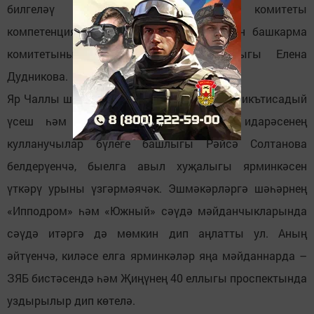
билгеләү – Яр Чаллы башкарма комитеты
компетенциясендә, – дип белдерде район башкарма
комитетының икътисад бүлеге башлыгы Елена
Дудникова.
Яр Чаллы шәһәре башкарма комитетының икътисадый
үсеш һәм эшмәкәрлеккә ярдәм итү идарәсенең
кулланучылар бүлеге башлыгы Рәйсә Солтанова
белдерүенчә, быелга авыл хуҗалыгы ярминкәсен
үткәрү урыны үзгәрмәячәк. Эшмәкәрләргә шәһәрнең
«Ипподром» һәм «Южный» сәүдә мәйданчыкларында
сәүдә итәргә дә мөмкин дип аңлатты ул. Аның
әйтүенчә, киләсе елга ярминкәләр яңа мәйданнарда –
ЗЯБ бистәсендә һәм Җиңүнең 40 еллыгы проспектында
уздырылыр дип көтелә.