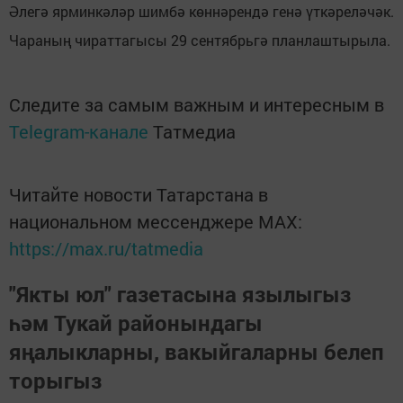
Әлегә ярминкәләр шимбә көннәрендә генә үткәреләчәк.
Чараның чираттагысы 29 сентябрьгә планлаштырыла.
Следите за самым важным и интересным в
Telegram-канале
Татмедиа
Читайте новости Татарстана в
национальном мессенджере MАХ:
https://max.ru/tatmedia
"Якты юл" газетасына язылыгыз
һәм Тукай районындагы
яңалыкларны, вакыйгаларны белеп
торыгыз