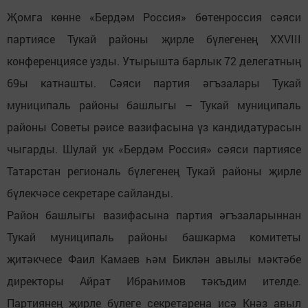
Җомга көнне «Бердәм Россия» бөтенроссия сәяси
партиясе Тукай районы җирле бүлегенең XXVIII
конференциясе узды. Утырышта барлык 72 делегатның
69ы катнашты. Сәяси партия әгъзалары Тукай
муниципаль районы башлыгы – Тукай муниципаль
районы Советы рәисе вазифасына үз кандидатурасын
чыгарды. Шулай ук «Бердәм Россия» сәяси партиясе
Татарстан региональ бүлегенең Тукай районы җирле
бүлекчәсе секретаре сайланды.
Район башлыгы вазифасына партия әгъзаларыннан
Тукай муниципаль районы башкарма комитеты
җитәкчесе Фаил Камаев һәм Биклән авылы мәктәбе
директоры Айрат Ибраһимов тәкъдим ителде.
Партиянең җирле бүлеге секретарена исә Кнәз авыл