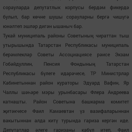
сорауларда депутатлык корпусы бердәм фикердә
булып, бар көчне шушы сорауларны бергә чишүгә
юнәлтеп эшләр дигән ышаныч бар.
Тукай муниципаль районы Советының чираттан тыш
утырышында Татарстан Республикасы муниципаль
берәмлекләр Советы Ассоциациясе рәисе Экзам
Гобәйдуллин, Пенсия Фондының Татарстан
Республикасы бүлеге идарәчесе, ТР Министрлар
Кабинетыннан район кураторы Эдуард Вафин, Яр
Чаллы шәһәре мэры урынбасары Флера Андреева
катнашты. Район Советына башкарма комитет
җитәкчесе Фаил Камаевтан үз вазифаларыннан
вакытыннан алда китү турында гариза кергән иде.
Депутатлар әлеге гаризаны кабул итеп, Фаил