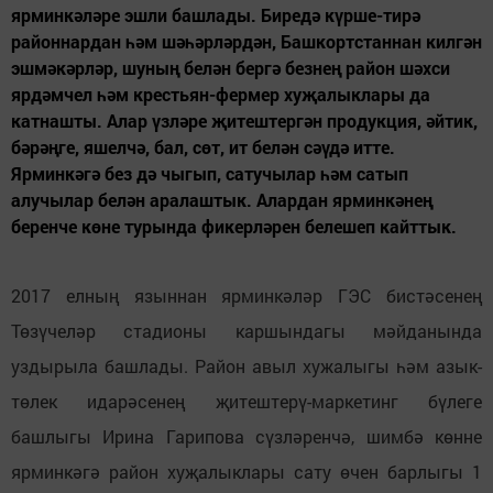
ярминкәләре эшли башлады. Биредә күрше-тирә
районнардан һәм шәһәрләрдән, Башкортстаннан килгән
эшмәкәрләр, шуның белән бергә безнең район шәхси
ярдәмчел һәм крестьян-фермер хуҗалыклары да
катнашты. Алар үзләре җитештергән продукция, әйтик,
бәрәңге, яшелчә, бал, сөт, ит белән сәүдә итте.
Ярминкәгә без дә чыгып, сатучылар һәм сатып
алучылар белән аралаштык. Алардан ярминкәнең
беренче көне турында фикерләрен белешеп кайттык.
2017 елның языннан ярминкәләр ГЭС бистәсенең
Төзүчеләр стадионы каршындагы мәйданында
уздырыла башлады. Район авыл хужалыгы һәм азык-
төлек идарәсенең җитештерү-маркетинг бүлеге
башлыгы Ирина Гарипова сүзләренчә, шимбә көнне
ярминкәгә район хуҗалыклары сату өчен барлыгы 1