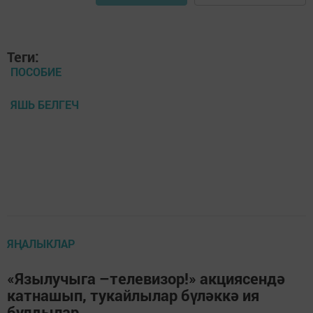
Теги:
ПОСОБИЕ
ЯШЬ БЕЛГЕЧ
ЯҢАЛЫКЛАР
«Язылучыга –телевизор!» акциясендә
катнашып, тукайлылар бүләккә ия
булдылар