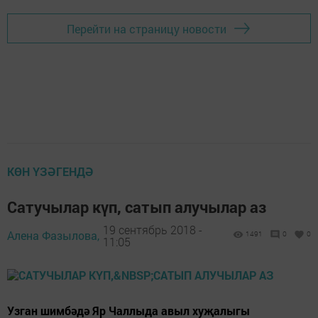
Перейти на страницу новости
КӨН ҮЗӘГЕНДӘ
Cатучылар күп, сатып алучылар аз
19 сентябрь 2018 -
Алена Фазылова,
1491
0
0
11:05
Узган шимбәдә Яр Чаллыда авыл хуҗалыгы