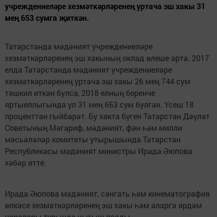
учреждениеләре хезмәткәрләренең уртача эш хакы 31
мең 653 сумга җиткән.
Татарстанда мәдәният учреждениеләре
хезмәткәрләренең эш хакының оклад өлеше арта. 2017
елда Татарстанда мәдәният учреждениеләре
хезмәткәрләренең уртача эш хакы 26 мең 744 сум
тәшкил иткән булса, 2018 елның беренче
яртыеллыгында ул 31 мең 653 сум булган. Үсеш 18
проценттан гыйбарәт. Бу хакта бүген Татарстан Дәүләт
Советының Мәгариф, мәдәният, фән һәм милли
мәсьәләләр комитеты утырышында Татарстан
Республикасы мәдәният министры Ирада Әюпова
хәбәр итте.
Ирада Әюпова мәдәният, сәнгать һәм кинематография
өлкәсе хезмәткәрләренең эш хакы һәм аларга ярдәм
чаралары турында чыгыш ясады.