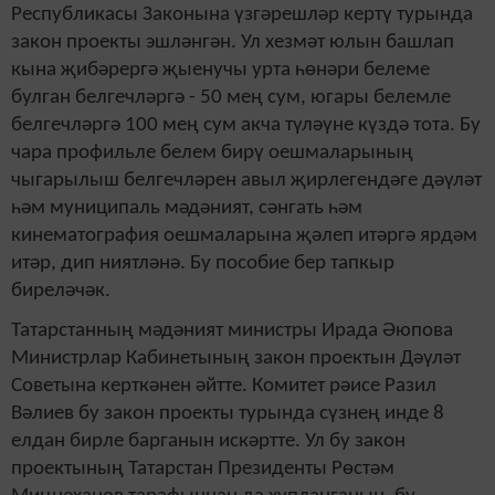
Республикасы Законына үзгәрешләр кертү турында
закон проекты эшләнгән. Ул хезмәт юлын башлап
кына җибәрергә җыенучы урта һөнәри белеме
булган белгечләргә - 50 мең сум, югары белемле
белгечләргә 100 мең сум акча түләүне күздә тота. Бу
чара профильле белем бирү оешмаларының
чыгарылыш белгечләрен авыл җирлегендәге дәүләт
һәм муниципаль мәдәният, сәнгать һәм
кинематография оешмаларына җәлеп итәргә ярдәм
итәр, дип ниятләнә. Бу пособие бер тапкыр
биреләчәк.
Татарстанның мәдәният министры Ирада Әюпова
Министрлар Кабинетының закон проектын Дәүләт
Советына керткәнен әйтте. Комитет рәисе Разил
Вәлиев бу закон проекты турында сүзнең инде 8
елдан бирле барганын искәртте. Ул бу закон
проектының Татарстан Президенты Рөстәм