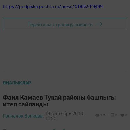
https://podpiska.pochta.ru/press/%D0%9F9499
Перейти на страницу новости
ЯҢАЛЫКЛАР
Фаил Камаев Тукай районы башлыгы
итеп сайланды
19 сентябрь 2018 -
Гөлчәчәк Вәлиева,
1718
0
0
10:20