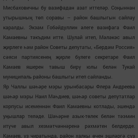
Мисбаховичны бу вазифадан азат иттеләр. Соңыннан
утырышның төп соравы – район башлыгын сайлау
каралды. Экзам Гобәйдуллин әлеге вазифага Фаил
Камаевны тәкъдим итте. Шулай итеп, Мәләкәс авыл
җирлеге һәм район Советы депутаты, «Бердәм Россия»
сәяси партиясенең җирле бүлеге секретаре Фаил
Камаев яшерен тавыш бирү юлы белән Тукай
муниципаль районы башлыгы итеп сайланды.
Яр Чаллы шәһәре мэры урынбасары Флера Андреева
шәһәр мэры Наил Мәһдиев, шәһәр советы депутатлар
корпусы исеменнән Фаил Камаевны котлады, эшендә
уңышлар теләде. Шәһәрне азык-төлек белән тәэмин
итүче авыл хезмәтчәннәренә рәхмәтен белдерде.
Камаев, үз чиратында, район халкы өчен эшләргә сүз