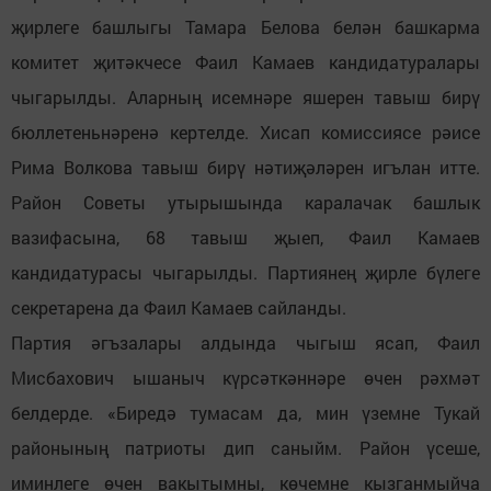
җирлеге башлыгы Тамара Белова белән башкарма
комитет җитәкчесе Фаил Камаев кандидатуралары
чыгарылды. Аларның исемнәре яшерен тавыш бирү
бюллетеньнәренә кертелде. Хисап комиссиясе рәисе
Рима Волкова тавыш бирү нәтиҗәләрен игълан итте.
Район Советы утырышында каралачак башлык
вазифасына, 68 тавыш җыеп, Фаил Камаев
кандидатурасы чыгарылды. Партиянең җирле бүлеге
секретарена да Фаил Камаев сайланды.
Партия әгъзалары алдында чыгыш ясап, Фаил
Мисбахович ышаныч күрсәткәннәре өчен рәхмәт
белдерде. «Биредә тумасам да, мин үземне Тукай
районының патриоты дип саныйм. Район үсеше,
иминлеге өчен вакытымны, көчемне кызганмыйча