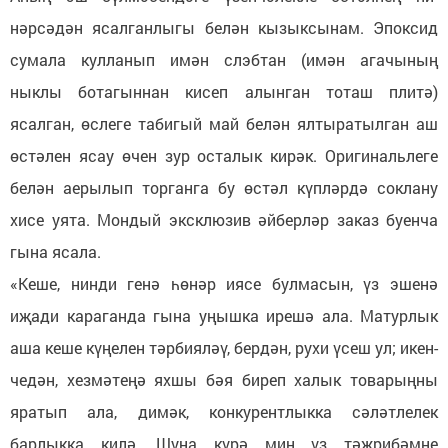
нәрсәдән ясалганлыгы белән кызыксынам. Эпоксид
сумала кулланып имән слэбтан (имән агачының
ныклы ботагыннан кисеп алынган тоташ плитә)
ясалган, өслеге табигый май белән ялтыратылган аш
өстәлен ясау өчен зур осталык кирәк. Оригинальлеге
белән аерылып торганга бу өстәл күпләрдә соклану
хисе уята. Мондый эксклюзив әйберләр заказ буенча
гына ясала.
«Кеше, нинди генә һөнәр иясе булмасын, үз эшенә
иҗади караганда гына уңышка ирешә ала. Матурлык
аша кеше күңелен тәрбияләү, бердән, рухи үсеш ул; икен-
чедән, хезмәтеңә яхшы бәя биреп халык товарыңны
яратып ала, димәк, конкурентлыкка сәләтлелек
барлыкка килә. Шуңа күрә мин үз тәҗрибәмне