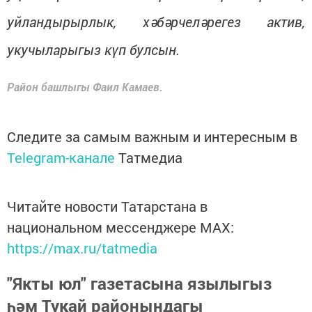
уйландырырлык, хәбәрчеләрегез актив,
укучыларыгыз күп булсын.
Район башлыгы Фаил Камаев.
Следите за самым важным и интересным в
Telegram-канале
Татмедиа
Читайте новости Татарстана в
национальном мессенджере MАХ:
https://max.ru/tatmedia
"Якты юл" газетасына язылыгыз
һәм Тукай районындагы