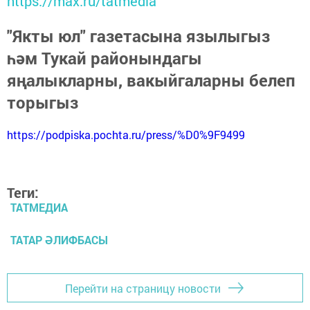
https://max.ru/tatmedia
"Якты юл" газетасына язылыгыз
һәм Тукай районындагы
яңалыкларны, вакыйгаларны белеп
торыгыз
https://podpiska.pochta.ru/press/%D0%9F9499
Теги:
ТАТМЕДИА
ТАТАР ӘЛИФБАСЫ
Перейти на страницу новости