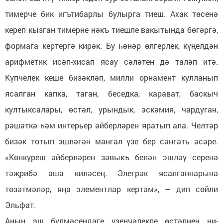
тимерче бик игътибарлы булырга тиеш. Ахак төсенә
кереп кызган тимерне нәкъ тиешле вакытында бөгәргә,
формага кертергә кирәк. Бу һөнәр өлгерлек, күңелдән
арифметик исәп-хисап ясау сәләтен дә таләп итә.
Күпчелек кеше бизәкләп, милли орнамент кулланып
ясалган капка, таган, беседка, карават, баскыч
култыксалары, өстәл, урындык, эскәмия, чардуган,
рәшәткә һәм интерьер әйберләрен яратып ала. Челтәр
бизәк тотып эшләгән мангал үзе бер сәнгать әсәре.
«Көнкүреш әйберләрен зәвыкъ белән эшләү серенә
тәҗрибә аша киләсең. Элегрәк ясалганнарына
төзәтмәләр, яңа элементлар кертәм», – дип сөйли
Эльфат.
Аның эш бүлмәсендәге үзенчәлекле өстәлнең ни-