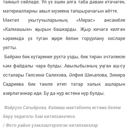
таянып сөйләде. Ул үз эшен алга таба дәвам итәчәген,
материалларны авыл музеена тапшырачагын әйтте.
Мәктәп укытучыларының «Мирас» ансамбле
«Калмашым» җырын башкарды. Җыр кичәгә килгән
һәркемдә үз туган җире белән горурлану хисләре
уятты.
Бәйрәм бик күтәренке рухта узды, бик тирән эчтәлекле
һәм файдалы чара булды. Авылыбызның уңган аш-су
осталары Гөлсимә Салихова, Әлфия Шиһапова, Зинира
Садриева бик тәмле итеп татар халык ашларын
әзерләгәннәр иде. Бу да нур өстенә нур булды.
Фәйрүзә Сәгыйрова, Калмаш мәктәбенең өстәмә белем
бирү педагогы һәм китапханәчесе.
/ Фото район үзәкләштерелгән китапханәләр