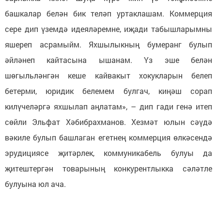
башкалар белән бик теләп уртаклашам. Коммерция
сере дип үземдә идеяләремне, иҗади табышларымны
яшереп асрамыйм. Яхшылыкның бумеранг булып
әйләнеп кайтасына ышанам. Үз эше белән
шөгыльләнгән кеше кайвакыт хокукларын белеп
бетерми, юридик белемем булгач, киңәш сорап
килүчеләргә яхшылап аңлатам», – дип гади генә итеп
сөйли Эльфат Хәбибрахманов. Хезмәт юлын сәүдә
вәкиле булып башлаган егетнең коммерция өлкәсендә
эрудициясе җитәрлек, коммуникабель булуы да
җитештергән товарының конкурентлыкка сәләтле
булуына юл ача.