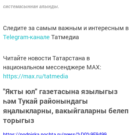
системасыннан алынды.
Следите за самым важным и интересным в
Telegram-канале
Татмедиа
Читайте новости Татарстана в
национальном мессенджере MАХ:
https://max.ru/tatmedia
"Якты юл" газетасына язылыгыз
һәм Тукай районындагы
яңалыкларны, вакыйгаларны белеп
торыгыз
https://podpiska.pochta.ru/press/%D0%9F9499