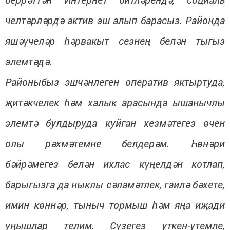
челтәрләрдә актив эш алып барасыз. Районда
яшәүчеләр һәрвакыт сезнең белән тыгыз
элемтәдә.
Районыбыз эшчәнлеген оператив яктыртуда,
җитәкчелек һәм халык арасында ышанычлы
элемтә булдыруда куйган хезмәтегез өчен
олы рәхмәтемне белдерәм. Һөнәри
бәйрәмегез белән ихлас күңелдән котлап,
барыгызга да ныклы сәламәтлек, гаилә бәхете,
имин көннәр, тыныч тормыш һәм яңа иҗади
уңышлар телим. Сүзегез үткен-үтемле,