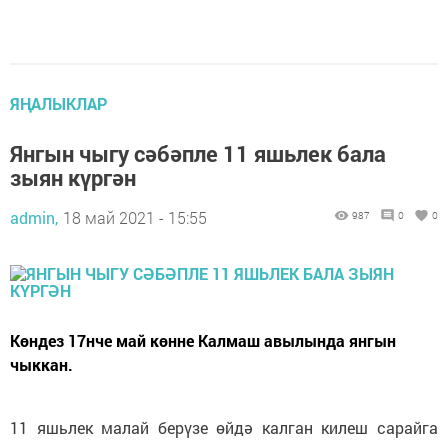
ЯҢАЛЫКЛАР
Янгын чыгу сәбәпле 11 яшьлек бала
зыян күргән
admin,
18 май 2021 - 15:55
987
0
0
Көндез 17нче май көнне Калмаш авылында янгын
чыккан.
11 яшьлек малай берүзе өйдә калган килеш сарайга