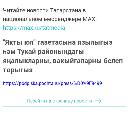
Читайте новости Татарстана в
национальном мессенджере MАХ:
https://max.ru/tatmedia
"Якты юл" газетасына язылыгыз
һәм Тукай районындагы
яңалыкларны, вакыйгаларны белеп
торыгыз
https://podpiska.pochta.ru/press/%D0%9F9499
Перейти на страницу новости