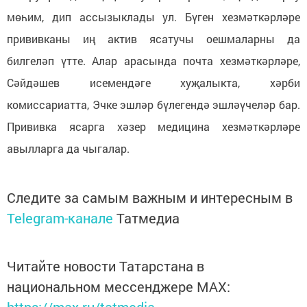
мөһим, дип ассызыклады ул. Бүген хезмәткәрләре
прививканы иң актив ясатучы оешмаларны да
билгеләп үтте. Алар арасында почта хезмәткәрләре,
Сәйдәшев исемендәге хуҗалыкта, хәрби
комиссариатта, Эчке эшләр бүлегендә эшләүчеләр бар.
Прививка ясарга хәзер медицина хезмәткәрләре
авылларга да чыгалар.
Следите за самым важным и интересным в
Telegram-канале
Татмедиа
Читайте новости Татарстана в
национальном мессенджере MАХ: