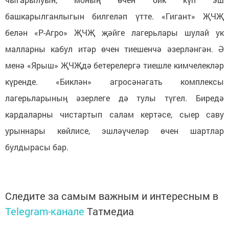
башкарылганлыгын билгеләп үтте. «Гигант» ҖЧҖ
белән «Р-Агро» ҖЧҖ җәйге лагерьлары шулай ук
малларны кабул итәр өчен тиешенчә әзерләнгән. Ә
менә «Ярыш» ҖЧҖдә бетерелергә тиешле кимчелекләр
күренде. «Биклән» агросәнәгать комплексы
лагерьларының әзерлеге дә тулы түгел. Биредә
кардаларны чистартып салам кертәсе, сыер саву
урыннары көйлисе, эшләүчеләр өчен шартлар
булдырасы бар.
Следите за самым важным и интересным в
Telegram-канале
Татмедиа