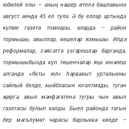
юбилей елы – аның нәшер ителә башлавына
август аенда 45 ел тула. Ә бу еллар артында
күпме газета томнары, аларда – район
тормышы, авыллар, кешеләр язмышы. Илдә
реформалар, сәясәттә үзгәрешләр барганда,
тормышыбызда күп төшенчәләр яңа юнәлеш
алганда «Якты юл» һәрвакыт урталыкны
сайлый белде, кыйбласын югалтмады, туган
җиргә, авыл мәнфәгатенә тугры чын авыл
газетасы булып калды. Быел районда тагын
бер мәгълүмат чарасы барлыкка килде –