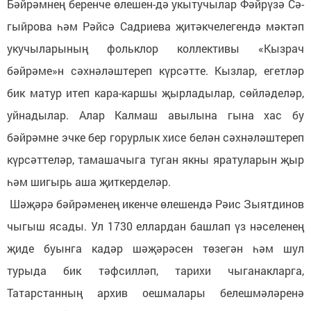
Бәйрәмнең беренче өлешен-дә укытучылар Фәйрүзә Сә-
гыйрова һәм Рәйсә Садриева җитәкчелегендә мәктәп
укучыларының фольклор коллективы «Кызрач
бәйрәме»н сәхнәләштереп күрсәтте. Кызлар, егетләр
бик матур итеп кара-каршы җырладылар, сөйләделәр,
уйнадылар. Алар Калмаш авылына гына хас бу
бәйрәмне эчке бер горурлык хисе белән сәхнәләштереп
күрсәттеләр, тамашачыга туган якны яратуларын җыр
һәм шигырь аша җиткерделәр.
Шәҗәрә бәйрәменең икенче өлешендә Рәис Зыятдинов
чыгыш ясады. Ул 1730 еллардан башлап үз нәселенең
җиде буынга кадәр шәҗәрәсен төзегән һәм шул
турыда бик тәфсилләп, тарихи чыганакларга,
Татарстанның архив оешмалары белешмәләренә