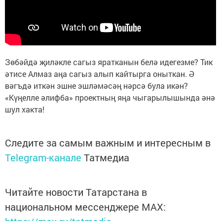
Зөбәйдә җиләкле сагыз яратканын белә идегезме? Тик
әтисе Алмаз аңа сагыз алып кайтырга оныткан. Ә
вәгъдә иткән эшне эшләмәсәң нәрсә була икән?
«Күңелле әлифба» проектның яңа чыгарылышында әнә
шул хакта!
Следите за самым важным и интересным в
Telegram-канале
Татмедиа
Читайте новости Татарстана в
национальном мессенджере MАХ: