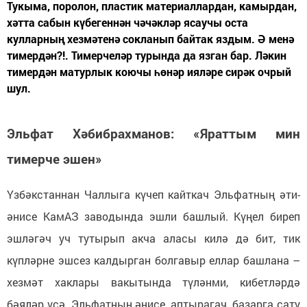
Тукыма, поролон, пластик материаллардан, камырдан,
хәтта сабын күбегеннән чәчәкләр ясаучы оста
кулларның хезмәтенә сокланып байтак яздым. Ә менә
тимердән?!. Тимерчеләр турында да язган бар. Ләкин
тимердән матурлык коючы һөнәр ияләре сирәк очрый
шул.
Эльфат Хәбибрахманов:
«Яраттым мин
тимерче эшен»
Үзбәкстаннан Чаллыга күчеп кайткач Эльфатның әти-
әнисе КамАЗ заводында эшли башлый. Күңел биреп
эшләгәч уч тутырып акча аласы килә дә бит, тик
күпләрне эшсез калдырган болгавыр еллар башлана –
хезмәт хаклары вакытында түләнми, кибетләрдә
бәяләр үсә. Эльфатның әнисе, аптырагач, базарга сату