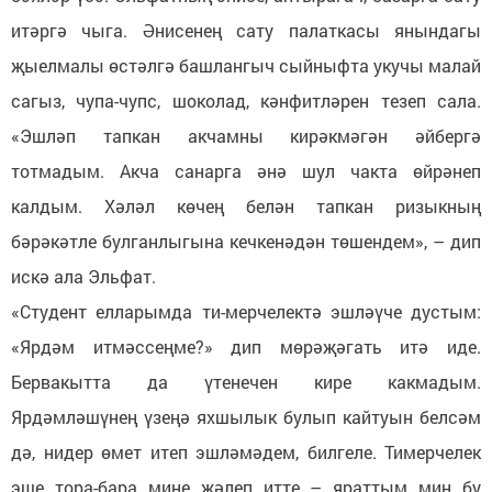
итәргә чыга. Әнисенең сату палаткасы янындагы
җыелмалы өстәлгә башлангыч сыйныфта укучы малай
сагыз, чупа-чупс, шоколад, кәнфитләрен тезеп сала.
«Эшләп тапкан акчамны кирәкмәгән әйбергә
тотмадым. Акча санарга әнә шул чакта өйрәнеп
калдым. Хәләл көчең белән тапкан ризыкның
бәрәкәтле булганлыгына кечкенәдән төшендем», – дип
искә ала Эльфат.
«Студент елларымда ти-мерчелектә эшләүче дустым:
«Ярдәм итмәссеңме?» дип мөрәҗәгать итә иде.
Бервакытта да үтенечен кире какмадым.
Ярдәмләшүнең үзеңә яхшылык булып кайтуын белсәм
дә, нидер өмет итеп эшләмәдем, билгеле. Тимерчелек
эше тора-бара мине җәлеп итте – яраттым мин бу