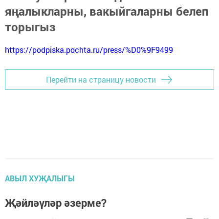
яңалыкларны, вакыйгаларны белеп
торыгыз
https://podpiska.pochta.ru/press/%D0%9F9499
Перейти на страницу новости
АВЫЛ ХУҖАЛЫГЫ
Җәйләүләр әзерме?