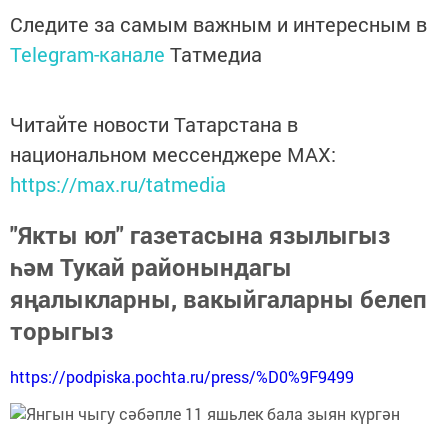
Следите за самым важным и интересным в
Telegram-канале
Татмедиа
Читайте новости Татарстана в
национальном мессенджере MАХ:
https://max.ru/tatmedia
"Якты юл" газетасына язылыгыз
һәм Тукай районындагы
яңалыкларны, вакыйгаларны белеп
торыгыз
https://podpiska.pochta.ru/press/%D0%9F9499