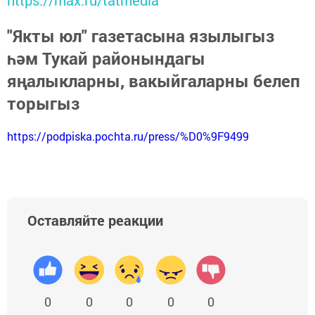
https://max.ru/tatmedia
"Якты юл" газетасына язылыгыз
һәм Тукай районындагы
яңалыкларны, вакыйгаларны белеп
торыгыз
https://podpiska.pochta.ru/press/%D0%9F9499
Оставляйте реакции
0
0
0
0
0