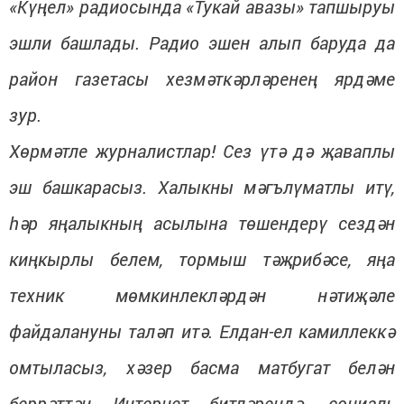
«Күңел» радиосында «Тукай авазы» тапшыруы
эшли башлады. Радио эшен алып баруда да
район газетасы хезмәткәрләренең ярдәме
зур.
Хөрмәтле журналистлар! Сез үтә дә җаваплы
эш башкарасыз. Халыкны мәгълүматлы итү,
һәр яңалыкның асылына төшендерү сездән
киңкырлы белем, тормыш тәҗрибәсе, яңа
техник мөмкинлекләрдән нәтиҗәле
файдалануны таләп итә. Елдан-ел камиллеккә
омтыласыз, хәзер басма матбугат белән
беррәттән Интернет битләрендә, социаль