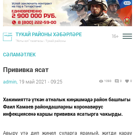
ТУКАЙ РАЙОНЫ ХӘБӘРЛӘРЕ
16+
"Якты юл" газетасы - Тукай районы
СӘЛАМӘТЛЕК
Прививка ясат
admin,
19 май 2021 - 09:25
1093
0
0
Хакимияттә үткән атналык киңәшмәдә район башлыгы
Фаил Камаев райондашларны коронавирус
инфекциясенә каршы прививка ясатырга чакырды.
Авыру үтә дип җиңел суларга ярамый, җитди карау