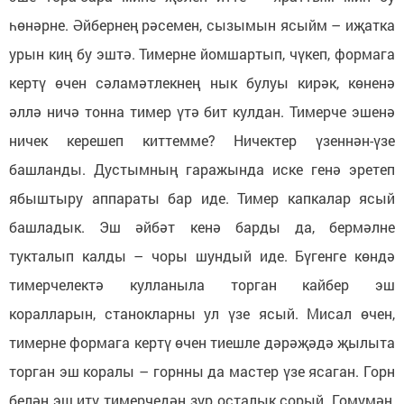
һөнәрне. Әйбернең рәсемен, сызымын ясыйм – иҗатка
урын киң бу эштә. Тимерне йомшартып, чүкеп, формага
кертү өчен сәламәтлекнең нык булуы кирәк, көненә
әллә ничә тонна тимер үтә бит кулдан. Тимерче эшенә
ничек керешеп киттемме? Ничектер үзеннән-үзе
башланды. Дустымның гаражында иске генә эретеп
ябыштыру аппараты бар иде. Тимер капкалар ясый
башладык. Эш әйбәт кенә барды да, бермәлне
тукталып калды – чоры шундый иде. Бүгенге көндә
тимерчелектә кулланыла торган кайбер эш
коралларын, станокларны ул үзе ясый. Мисал өчен,
тимерне формага кертү өчен тиешле дәрәҗәдә җылыта
торган эш коралы – горнны да мастер үзе ясаган. Горн
белән эш итү тимерчедән зур осталык сорый. Гомумән,