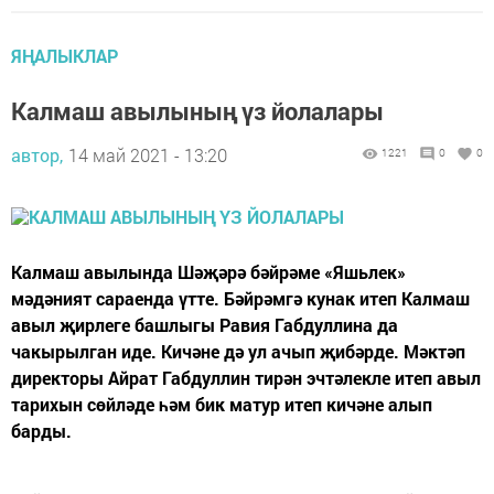
ЯҢАЛЫКЛАР
Калмаш авылының үз йолалары
автор,
14 май 2021 - 13:20
1221
0
0
Калмаш авылында Шәҗәрә бәйрәме «Яшьлек»
мәдәният сараенда үтте. Бәйрәмгә кунак итеп Калмаш
авыл җирлеге башлыгы Равия Габдуллина да
чакырылган иде. Кичәне дә ул ачып җибәрде. Мәктәп
директоры Айрат Габдуллин тирән эчтәлекле итеп авыл
тарихын сөйләде һәм бик матур итеп кичәне алып
барды.