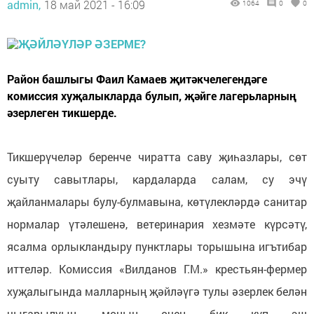
admin,
18 май 2021 - 16:09
1064
0
0
Район башлыгы Фаил Камаев җитәкчелегендәге
комиссия хуҗалыкларда булып, җәйге лагерьларның
әзерлеген тикшерде.
Тикшерүчеләр беренче чиратта саву җиһазлары, сөт
суыту савытлары, кардаларда салам, су эчү
җайланмалары булу-булмавына, көтүлекләрдә санитар
нормалар үтәлешенә, ветеринария хезмәте күрсәтү,
ясалма орлыкландыру пунктлары торышына игътибар
иттеләр. Комиссия «Вилданов Г.М.» крестьян-фермер
хуҗалыгында малларның җәйләүгә тулы әзерлек белән
чыгарылуын, моның өчен бик күп эш