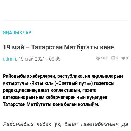
ЯҢАЛЫКЛАР
19 май – Татарстан Матбугаты көне
admin,
19 май 2021 - 09:05
1058
0
0
Районыбыз хәбәрләрен, республика, ил яңалыкларын
яктыртучы «Якты юл» («Светлый путь») газетасы
редакциясенең иҗат коллективын, газета
ветераннарын һәм хәбәрчеләрен чын күңелдән
Татарстан Матбугаты көне белән котлыйм.
Районыбыз кебек үк, быел газетабызның да