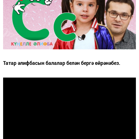
Татар әлифбасын балалар белән бергә өйрәнәбез.