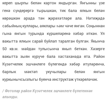
кереп шырпы белән картон яндырган. Янгынны үзе
генә сүндерергә тырышкан, тик бала ялкын белән
көрәшкән арада тән җәрәхәтләре ала. Нәтиҗәдә
сабыйның куллары, аяклары һәм чәче янган. Соңыннан
гына янгын турында күршеләренә хәбәр иткән. Ул
вакытта ялкын сарай буйлап таралган булган. Якынча
50 кв.м. мәйдан тулысынча янып беткән. Хәзерге
вакытта зыян күрүче бала хастаханәда ята. Район
Күзәтчелек эшчәнлеге бүлегендә хәбәр итүләренчә,
барлык мәктәп укучылары белән янгын
куркынычсызлыгы буенча инструктаж үткәреләчәк.
/ Фотолар район Күзәтчелек эшчәнлеге бүлегеннән
алынды.