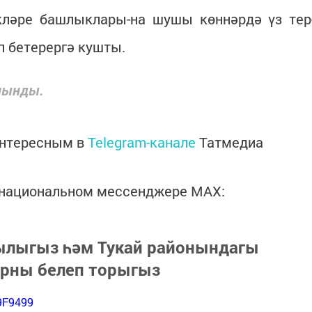
ләре башлыклары-на шушы көннәрдә үз тер
п бетерергә кушты.
лынды.
интересным в
Telegram-канале
Татмедиа
в национальном мессенджере MАХ:
зылыгыз һәм Тукай районындагы
арны белеп торыгыз
9F9499