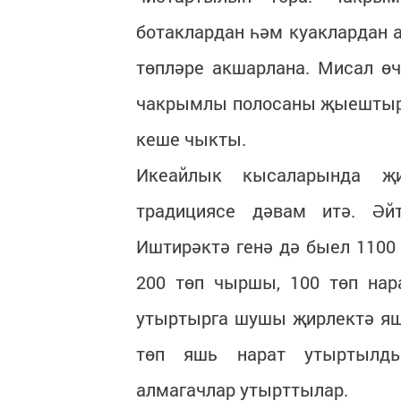
ботаклардан һәм куаклардан а
төпләре акшарлана. Мисал өч
чакрымлы полосаны җыештыры
кеше чыкты.
Икеайлык кысаларында җи
традициясе дәвам итә. Әй
Иштирәктә генә дә быел 1100
200 төп чыршы, 100 төп нар
утыртырга шушы җирлектә яш
төп яшь нарат утыртылды
алмагачлар утырттылар.