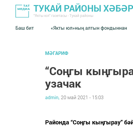
ТУКАЙ РАЙОНЫ ХӘБӘ
"Якты юл" газетасы - Тукай районы
Баш бит
«Якты юл»ның алтын фондыннан
МӘГАРИФ
“Соңгы кыңгыра
узачак
admin,
20 май 2021 - 15:03
Районда “Соңгы кыңгырау” бәй