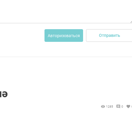
Отправить
Авторизоваться
нә
1285
0