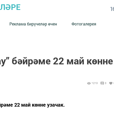
РЛӘРЕ
1
Реклама бирүчеләр өчен
Фотогалерея
у” бәйрәме 22 май көнне
1213
0
рәме 22 май көнне узачак.