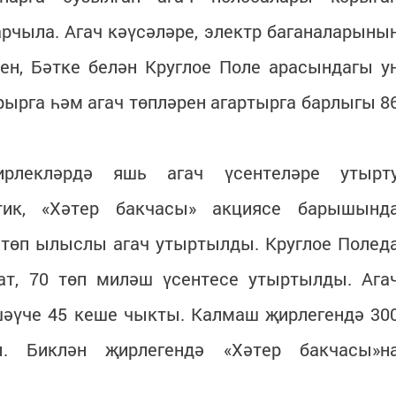
рчыла. Агач кәүсәләре, электр баганаларыны
ен, Бәтке белән Круглое Поле арасындагы у
рга һәм агач төпләрен агартырга барлыгы 8
рлекләрдә яшь агач үсентеләре утырт
тик, «Хәтер бакчасы» акциясе барышынд
 төп ылыслы агач утыртылды. Круглое Полед
ат, 70 төп миләш үсентесе утыртылды. Ага
әүче 45 кеше чыкты. Калмаш җирлегендә 30
. Биклән җирлегендә «Хәтер бакчасы»н