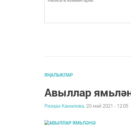
ЯҢАЛЫКЛАР
Авыллар ямьлә
Ризидә Камалова,
20 май 2021 - 12:05