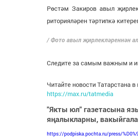
Рөстәм Закиров авыл җирлек
риторияләрен тәртипкә китере
/ Фото авыл җирлекләреннән а
Следите за самым важным и 
Читайте новости Татарстана 
https://max.ru/tatmedia
"Якты юл" газетасына я
яңалыкларны, вакыйгал
https://podpiska.pochta.ru/press/%D0%