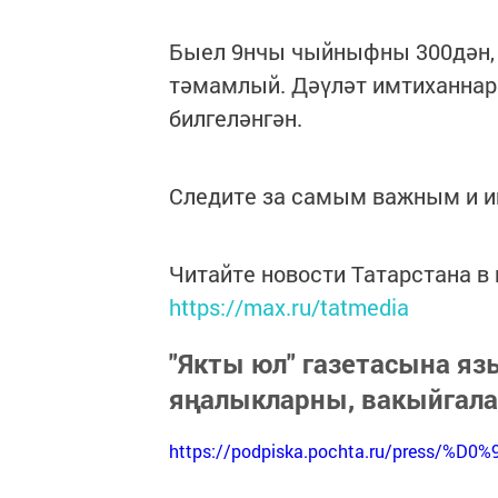
Быел 9нчы чыйныфны 300дән,
тәмамлый. Дәүләт имтиханнар
билгеләнгән.
Следите за самым важным и 
Читайте новости Татарстана 
https://max.ru/tatmedia
"Якты юл" газетасына я
яңалыкларны, вакыйгал
https://podpiska.pochta.ru/press/%D0%