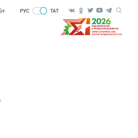
6+
РУС
ТАТ
0