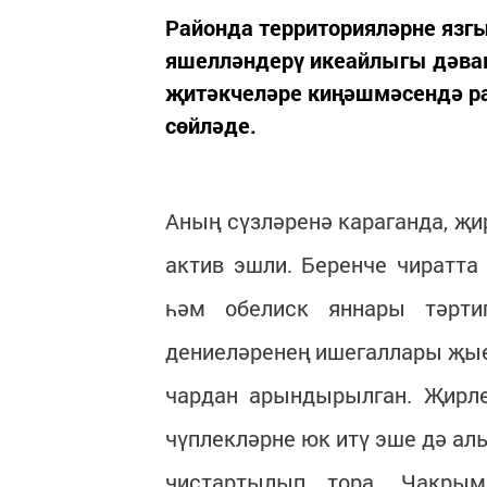
Районда территорияләрне язгы
яшелләндерү икеайлыгы дәва
җитәкчеләре киңәшмәсендә р
сөйләде.
Аның сүзләренә караганда, җ
актив эшли. Беренче чиратта
һәм обелиск яннары тәртип
дениеләренең ишегаллары җые
чардан арындырылган. Җирле
чүплекләрне юк итү эше дә ал
чистартылып тора. Чакрым