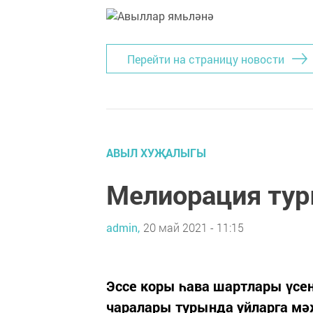
Перейти на страницу новости
АВЫЛ ХУҖАЛЫГЫ
Мелиорация тур
admin,
20 май 2021 - 11:15
Эссе коры һава шартлары үсе
чаралары турында уйларга мә