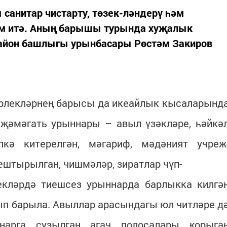
 санитар чистарту, төзек-ләндерү һәм
м итә. Аның барышы турында хуҗалык
айон башлыгы урынбасары Рөстәм Закиров
ирлекләрнең барысы да икеайлык кысаларынд
 җәмәгать урыннары – авыл үзәкләре, һәйкә
кә китерелгән, мәгариф, мәдәният учреж
штырылган, чишмәләр, зиратлар чүп-
кләрдә тиешсез урыннарда барлыкка килгә
ып барыла. Авыллар арасындагы юл читләре д
нарга сузылган агач полосалары корыга