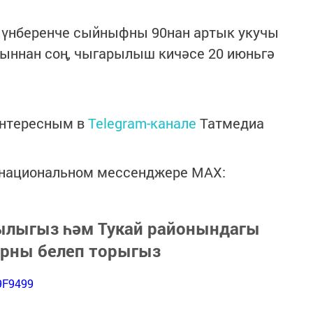
 үнберенче сыйныфны 90нан артык укучы
ыннан соң, чыгарылыш кичәсе 20 июньгә
интересным в
Telegram-канале
Татмедиа
в национальном мессенджере MАХ:
зылыгыз һәм Тукай районындагы
арны белеп торыгыз
9F9499