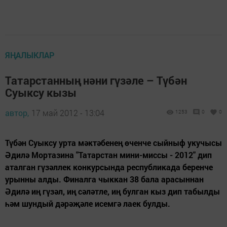
ЯҢАЛЫКЛАР
Татарстанның нәни гүзәле – Түбән
Суыксу кызы
автор,
17 май 2012 - 13:04
1253
0
0
Түбән Суыксу урта мәктәбенең өченче сыйныф укучысы
Әдилә Мортазина "Татарстан мини-миссы - 2012" дип
аталган гүзәллек конкурсында республикада беренче
урынны алды. Финалга чыккан 38 бала арасыннан
Әдилә иң гүзәл, иң сәләтле, иң булган кыз дип табылды
һәм шундый дәрәҗәле исемгә лаек булды.