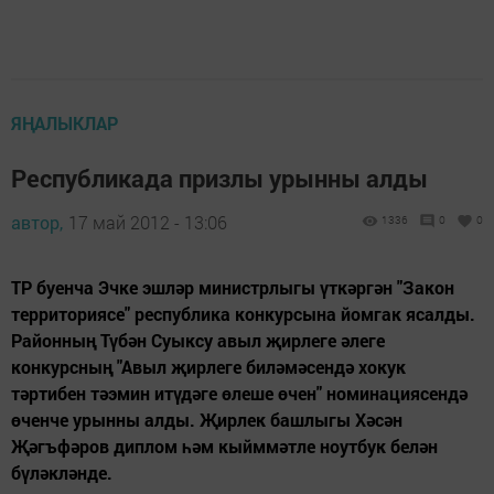
ЯҢАЛЫКЛАР
Республикада призлы урынны алды
автор,
17 май 2012 - 13:06
1336
0
0
ТР буенча Эчке эшләр министрлыгы үткәргән "Закон
территориясе" республика конкурсына йомгак ясалды.
Районның Түбән Суыксу авыл җирлеге әлеге
конкурсның "Авыл җирлеге биләмәсендә хокук
тәртибен тәэмин итүдәге өлеше өчен" номинациясендә
өченче урынны алды. Җирлек башлыгы Хәсән
Җәгъфәров диплом һәм кыйммәтле ноутбук белән
бүләкләнде.