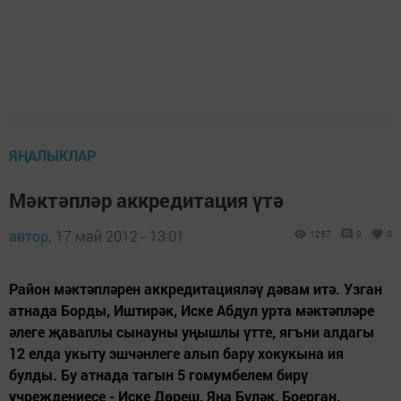
ЯҢАЛЫКЛАР
Мәктәпләр аккредитация үтә
автор,
17 май 2012 - 13:01
1257
0
0
Район мәктәпләрен аккредитацияләү дәвам итә. Узган
атнада Борды, Иштирәк, Иске Абдул урта мәктәпләре
әлеге җаваплы сынауны уңышлы үтте, ягъни алдагы
12 елда укыту эшчәнлеге алып бару хокукына ия
булды. Бу атнада тагын 5 гомумбелем бирү
учреждениесе - Иске Дөреш, Яңа Бүләк, Боерган,