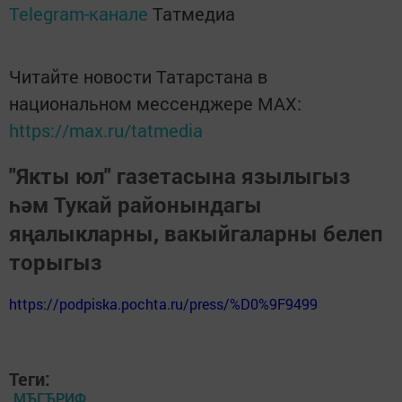
Telegram-канале
Татмедиа
Читайте новости Татарстана в
национальном мессенджере MАХ:
https://max.ru/tatmedia
"Якты юл" газетасына язылыгыз
һәм Тукай районындагы
яңалыкларны, вакыйгаларны белеп
торыгыз
https://podpiska.pochta.ru/press/%D0%9F9499
Теги:
МЂГЂРИФ