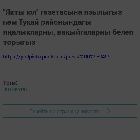
"Якты юл" газетасына язылыгыз
һәм Тукай районындагы
яңалыкларны, вакыйгаларны белеп
торыгыз
https://podpiska.pochta.ru/press/%D0%9F9499
Теги:
КОНКУРС
Перейти на страницу новости