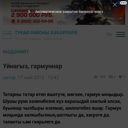
5
Автоматическое закрытие баннера через
ТУКАЙ РАЙОНЫ ХӘБӘРЛӘРЕ
16+
"Якты юл" газетасы - Тукай районы
МӘДӘНИЯТ
Уйнагыз, гармуннар
автор,
17 май 2012 - 13:42
1685
0
0
Татарны татар итеп яшәтүче, мөгаен, гармун моңыдыр.
Шушы рухи хәзинәбезне күз карасыдай саклый алсак,
буыннар чылбыры өзелмәс, милләтебез яшәр. Гармун
моңында халкыбызның шатлыгы да, хәсрәте дә,
таланты һәм гаярьлеге дә.