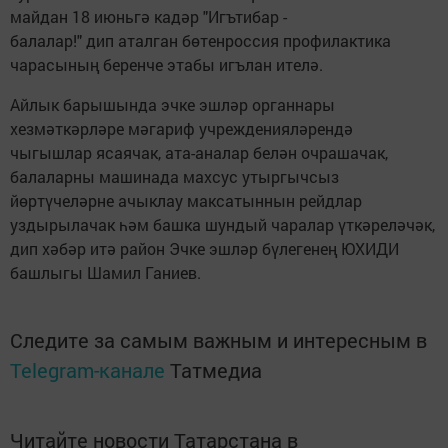
майдан 18 июньгә кадәр "Игътибар -
балалар!" дип аталган бөтенроссия профилактика
чарасының беренче этабы игълан ителә.
Айлык барышында эчке эшләр органнары
хезмәткәрләре мәгариф учрежденияләрендә
чыгышлар ясаячак, ата-аналар белән очрашачак,
балаларны машинада махсус утыргычсыз
йөртүчеләрне ачыклау максатыннын рейдлар
уздырылачак һәм башка шундый чаралар үткәреләчәк,
дип хәбәр итә район Эчке эшләр бүлегенең ЮХИДИ
башлыгы Шамил Ганиев.
Следите за самым важным и интересным в
Telegram-канале
Татмедиа
Читайте новости Татарстана в