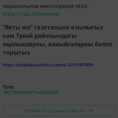
национальном мессенджере MАХ:
https://max.ru/tatmedia
"Якты юл" газетасына язылыгыз
һәм Тукай районындагы
яңалыкларны, вакыйгаларны белеп
торыгыз
https://podpiska.pochta.ru/press/%D0%9F9499
Теги:
ЮЛ ТРАНСПОРТ ҺӘЛАКӘТЕ
Перейти на страницу новости