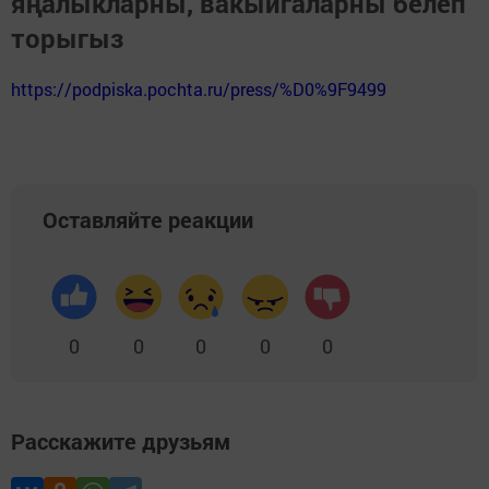
яңалыкларны, вакыйгаларны белеп
торыгыз
https://podpiska.pochta.ru/press/%D0%9F9499
Оставляйте реакции
0
0
0
0
0
Расскажите друзьям