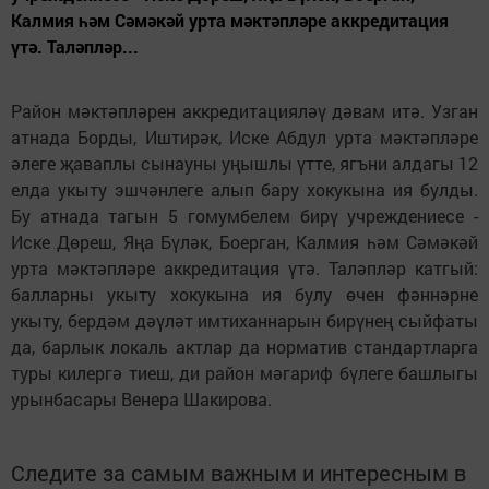
Калмия һәм Сәмәкәй урта мәктәпләре аккредитация
үтә. Таләпләр...
Район мәктәпләрен аккредитацияләү дәвам итә. Узган
атнада Борды, Иштирәк, Иске Абдул урта мәктәпләре
әлеге җаваплы сынауны уңышлы үтте, ягъни алдагы 12
елда укыту эшчәнлеге алып бару хокукына ия булды.
Бу атнада тагын 5 гомумбелем бирү учреждениесе -
Иске Дөреш, Яңа Бүләк, Боерган, Калмия һәм Сәмәкәй
урта мәктәпләре аккредитация үтә. Таләпләр катгый:
балларны укыту хокукына ия булу өчен фәннәрне
укыту, бердәм дәүләт имтиханнарын бирүнең сыйфаты
да, барлык локаль актлар да норматив стандартларга
туры килергә тиеш, ди район мәгариф бүлеге башлыгы
урынбасары Венера Шакирова.
Следите за самым важным и интересным в