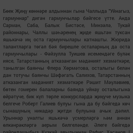
Бөек Җиңү көннәре алдыннан гына Чаллыда "Уйнагыз,
гармуннар" дигән гармунчылар бәйгесе үтте. Анда
Сарман, Саба, Балык Бистәсе, Минзәлә, Тукай
районнары, Чаллы шәһәренең җиде яшьтән туксан
яшькәчә иң оста гармунчылары катнашты. Жюрида
талантларга төгәл бәя бирешле осталарның да оста
гармунчылары - Фәйзулла Туишев исемендәге бүләк
иясе, Татарстанның атказанган мәдәният хезмәткәре,
танылган баянчы Флера Хөрмәтова, осталыгы белән
дан тотучы баянчы Шәфәгать Салихов, Татарстанның
атказанган мәдәният хезмәткәре Рәшит Мәүләвиев,
бөтен гомерен балаларны баянда уйнау осталыгына
өйрәтүче, бик күп төрле конкурсларда җиңүче музыка
белгече Роберт Галиев булуы гына да бу бәйгедә көч
сынашуның никадәр җитди булуына ачык дәлил.
Урыннар уналты яшькәчә үсмерләргә һәм аннан
өлкәнрәкләргә аерым билгеләнде. Әлеге бәйгедә
райондашыбыз Күзкәй авылыннан Рафис Хәсәнов I