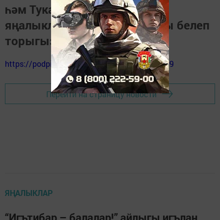
һәм Тукай районындагы
яңалыкларны, вакыйгаларны белеп
торыгыз
https://podpiska.pochta.ru/press/%D0%9F9499
Перейти на страницу новости
ЯҢАЛЫКЛАР
“Игътибар – балалар!” айлыгы игълан