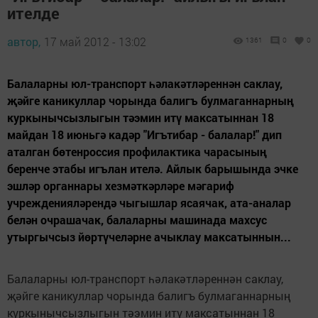
ителде
автор,
17 май 2012 - 13:02
1361
0
0
Балаларны юл-транспорт һәлакәтләреннән саклау,
җәйге каникуллар чорында балигъ булмаганнарның
куркынычсызлыгын тәэмин итү максатыннан 18
майдан 18 июньгә кадәр "Игътибар - балалар!" дип
аталган бөтенроссия профилактика чарасының
беренче этабы игълан ителә. Айлык барышында эчке
эшләр органнары хезмәткәрләре мәгариф
учрежденияләрендә чыгышлар ясаячак, ата-аналар
белән очрашачак, балаларны машинада махсус
утыргычсыз йөртүчеләрне ачыклау максатыннын...
Балаларны юл-транспорт һәлакәтләреннән саклау,
җәйге каникуллар чорында балигъ булмаганнарның
куркынычсызлыгын тәэмин итү максатыннан 18