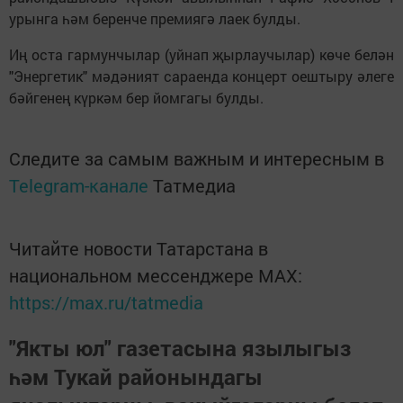
урынга һәм беренче премиягә лаек булды.
Иң оста гармунчылар (уйнап җырлаучылар) көче белән
"Энергетик" мәдәният сараенда концерт оештыру әлеге
бәйгенең күркәм бер йомгагы булды.
Следите за самым важным и интересным в
Telegram-канале
Татмедиа
Читайте новости Татарстана в
национальном мессенджере MАХ:
https://max.ru/tatmedia
"Якты юл" газетасына язылыгыз
һәм Тукай районындагы