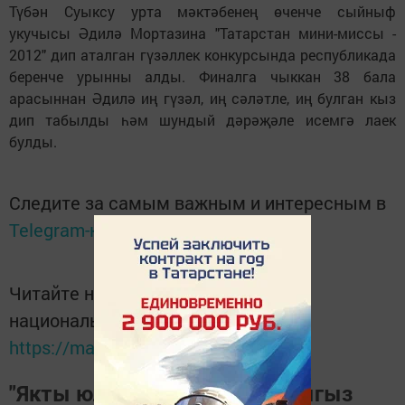
Түбән Суыксу урта мәктәбенең өченче сыйныф
укучысы Әдилә Мортазина "Татарстан мини-миссы -
2012" дип аталган гүзәллек конкурсында республикада
беренче урынны алды. Финалга чыккан 38 бала
арасыннан Әдилә иң гүзәл, иң сәләтле, иң булган кыз
дип табылды һәм шундый дәрәҗәле исемгә лаек
булды.
Следите за самым важным и интересным в
Telegram-канале
Татмедиа
Читайте новости Татарстана в
национальном мессенджере MАХ:
https://max.ru/tatmedia
"Якты юл" газетасына язылыгыз