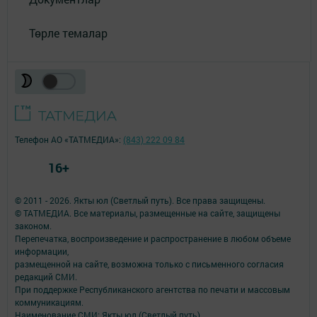
Төрле темалар
Телефон АО «ТАТМЕДИА»:
(843) 222 09 84
16+
© 2011 - 2026. Якты юл (Светлый путь). Все права защищены.
© ТАТМЕДИА. Все материалы, размещенные на сайте, защищены
законом.
Перепечатка, воспроизведение и распространение в любом объеме
информации,
размещенной на сайте, возможна только с письменного согласия
редакций СМИ.
При поддержке Республиканского агентства по печати и массовым
коммуникациям.
Наименование СМИ: Якты юл (Светлый путь)