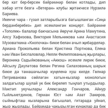
бер кат бер-берсен бәйрәмнәр белән котлады, дип
хәбәр итте безгә «Ветеран» клубы җитәкчесе Нурзилә
Бариева.
Икенче чара - гүзәл затларыбызга багышланган «Сиңа
бердәнберебез» дип исемләнгән концерт. Бәйрәмне
«Тополек» балалар бакчасына йөрүче Арина Мамутина,
Алсу Хафизова, Виктория Мельникова һәм Анастасия
Музоваткина «Кнопочка» биюе белән ачып җибәрделәр.
Ариана Прокопьева белән Кристина Портнова, Елена
һәм Иван Беспаловлар, Нелли Филиппованың җырлары,
Вероника Садыйкованың «Аккош» исемле лирик биюе,
Айсылу Дәүләтова белән Регина Сәлахованың шәрык
биюе дә тамашачылар күңеленә хуш килде. Гөлнар
Петриванова сөйләгән хатын-кызлар монологын
залдагылар шулай ук бик бирелеп тыңлап утырдылар.
Мәктәп укучылары Александр Гончаров, Айнур
Гыйльметдинов, Герман Юст һәм Азат Закиров,
сыйныфташ кызларына багышлап, гитарада уйнап,
җыр җырлады. Бәйрәмдә чакырылган кунаклар да бик