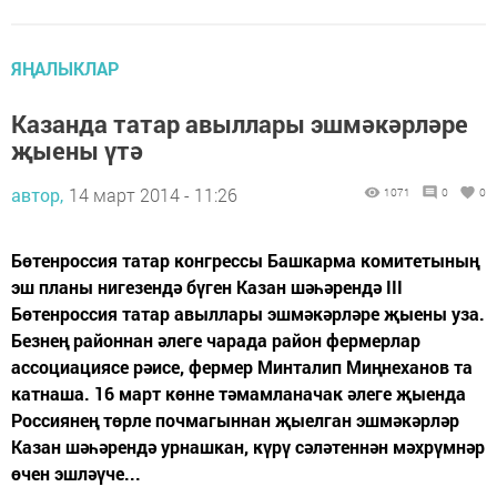
ЯҢАЛЫКЛАР
Казанда татар авыллары эшмәкәрләре
җыены үтә
автор,
14 март 2014 - 11:26
1071
0
0
Бөтенроссия татар конгрессы Башкарма комитетының
эш планы нигезендә бүген Казан шәһәрендә III
Бөтенроссия татар авыллары эшмәкәрләре җыены уза.
Безнең районнан әлеге чарада район фермерлар
ассоциациясе рәисе, фермер Минталип Миңнеханов та
катнаша. 16 март көнне тәмамланачак әлеге җыенда
Россиянең төрле почмагыннан җыелган эшмәкәрләр
Казан шәһәрендә урнашкан, күрү сәләтеннән мәхрүмнәр
өчен эшләүче...