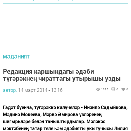
МӘДӘНИЯТ
Редакция каршындагы әдәби
түгәрәкнең чираттагы утырышы узды
автор,
14 март 2014 - 13:16
1335
0
0
Гадәт буенча, түгәрәккә килүчеләр - Инзилә Садыйкова,
Мәдинә Мокеева, Мәрвә Әмирова үзләренең
шигырьләре белән таныштырдылар. Мәләкәс
мәктәбенең татар теле һәм әдәбияты укытучысы Лилия