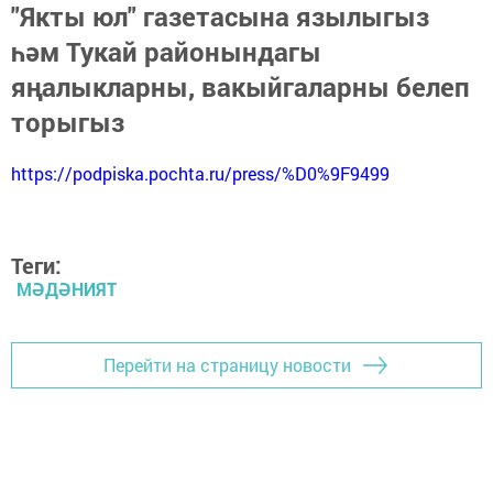
"Якты юл" газетасына язылыгыз
һәм Тукай районындагы
яңалыкларны, вакыйгаларны белеп
торыгыз
https://podpiska.pochta.ru/press/%D0%9F9499
Теги:
МӘДӘНИЯТ
Перейти на страницу новости