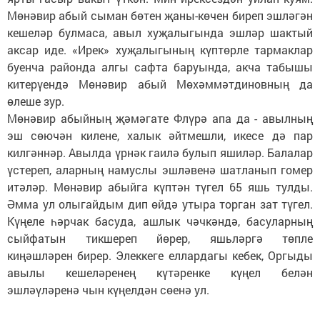
Мөнәвир абый сыман бөтен җаны-көчен биреп эшләгән
кешеләр булмаса, авыл хуҗалыгында эшләр шактый
аксар иде. «Ирек» хуҗалыгының күптөрле тармаклар
буенча районда алгы сафта баруында, акча табышы
китерүендә Мөнәвир абый Мөхәммәтдиновның да
өлеше зур.
Мөнәвир абыйның җәмәгате Флүрә апа да - авылның
эш сөючән килене, халык әйтмешли, икесе дә пар
килгәннәр. Авылда үрнәк гаилә булып яшиләр. Балалар
үстереп, аларның намуслы эшләвенә шатланып гомер
итәләр. Мөнәвир абыйга күптән түгел 65 яшь тулды.
Әмма ул олыгайдым дип өйдә утыра торган зат түгел.
Күңеле һәрчак басуда, ашлык чәчкәндә, басуларның
сыйфатын тикшереп йөрер, яшьләргә төпле
киңәшләрен бирер. Элеккеге еллардагы кебек, Оргыды
авылы кешеләренең күтәренке күңел белән
эшләүләренә чын күңелдән сөенә ул.