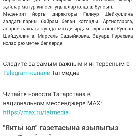
җәйләр матур килсен, уңышлар юлдаш булсын.
Мәдәният йорты директоры Гөлнур Шәйхуллина
залдагыларны бәйрәм белән котлады. Артистларга,
әсәрне сәхнәгә куюда матди ярдәм күрсәткән Руслан
Шәйдуллинга, Марсель Садыйковка, Эдуард Гәрәевка
ихлас рәхмәтен белдерде.
Следите за самым важным и интересным в
Telegram-канале
Татмедиа
Читайте новости Татарстана в
национальном мессенджере MАХ:
https://max.ru/tatmedia
"Якты юл" газетасына язылыгыз