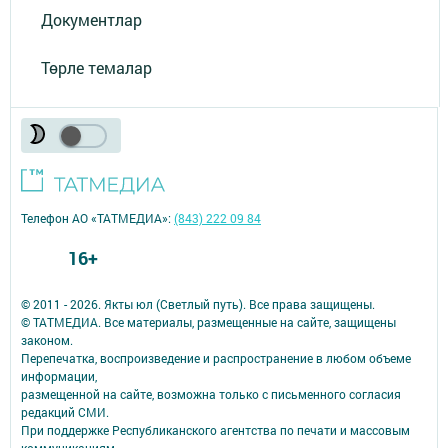
Документлар
Төрле темалар
Телефон АО «ТАТМЕДИА»:
(843) 222 09 84
16+
© 2011 - 2026. Якты юл (Светлый путь). Все права защищены.
© ТАТМЕДИА. Все материалы, размещенные на сайте, защищены
законом.
Перепечатка, воспроизведение и распространение в любом объеме
информации,
размещенной на сайте, возможна только с письменного согласия
редакций СМИ.
При поддержке Республиканского агентства по печати и массовым
коммуникациям.