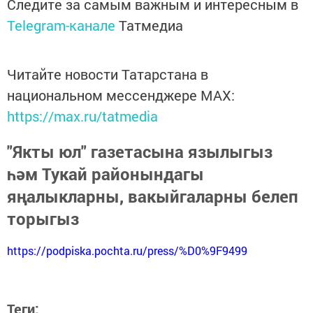
Следите за самым важным и интересным в
Telegram-канале
Татмедиа
Читайте новости Татарстана в
национальном мессенджере MАХ:
https://max.ru/tatmedia
"Якты юл" газетасына язылыгыз
һәм Тукай районындагы
яңалыкларны, вакыйгаларны белеп
торыгыз
https://podpiska.pochta.ru/press/%D0%9F9499
Теги: