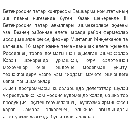
Бөтенроссия татар конгрессы Башкарма комитетының
эш планы нигезендә бүген Казан шәһәрендә III
Бөтенроссия татар авыллары эшмәкәрләре җыены
уза. Безнең районнан әлеге чарада район фермерлар
ассоциациясе рәисе, фермер Минталип Миңнеханов та
катнаша. 16 март көнне тәмамланачак әлеге җыенда
Россиянең төрле почмагыннан җыелган эшмәкәрләр
Казан шәһәрендә урнашкан, күрү сәләтеннән
мәхрүмнәр өчен эшләүче мөселман укыту-
тернәкләндерү үзәге һәм "Ярдәм" мәчете эшчәнлеге
белән танышачаклар.
Җыен программасы кысаларында делегатлар шулай
ук республика һәм Россия күләмендә хәләл, башка төр
продукция җитештерүчеләрнең күргәзмә-ярминкәсен
карап, Самара өлкәсенең Алькино авылындагы
агротуризм үзәгендә булып кайтачаклар.