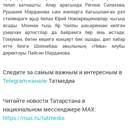
теләп катнашты. Алар арасында Регина Сәлахова,
Рушания Мәрданова һәм әниләргә багышланган рэп
стилендәге җыр белән Юрий Новокрещеновлар чыгыш
ясады. Моннан тыш, Яр Чаллы шәһәреннән килгән
үзешчән артистлар да бәйрәмгә бер ямь өстәде.
Гомумән, бөтен кешегә концерт бик ошады, дип хәбәр
итте безгә Шилнәбаш авылының «Нива» клубы
директоры Ләйсән Мәрданова.
Следите за самым важным и интересным в
Telegram-канале
Татмедиа
Читайте новости Татарстана в
национальном мессенджере MАХ:
https://max.ru/tatmedia