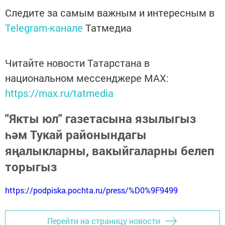
Следите за самым важным и интересным в
Telegram-канале
Татмедиа
Читайте новости Татарстана в
национальном мессенджере MАХ:
https://max.ru/tatmedia
"Якты юл" газетасына язылыгыз
һәм Тукай районындагы
яңалыкларны, вакыйгаларны белеп
торыгыз
https://podpiska.pochta.ru/press/%D0%9F9499
Перейти на страницу новости