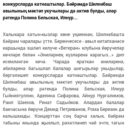
конкурсларда катнаштылар. Бәйрәмдә Шилнәбаш
авылының мәктәп укучылары да актив булды, алар
рәтендә Полина Бельская, Илнур...
Халыкара хатын-кызлар көне уңаеннан, Шилнәбашта
бәйрәм чаралары үтте. Беренчесесе - авыл китапханәсе
каршында эшләп килүче «Ветеран» клубына йөрүчеләр
көчләре белән «Әниләрнең күзләренә карагыз...» дип
исемләнгән кичә. Чарада яраткан әниләренә,
әбиләренә багышлап балалар шигырьләр укыдылар,
бергәләшеп конкурсларда катнаштылар. Бәйрәмдә
Шилнәбаш авылының мәктәп укучылары да актив
булды, алар рәтендә Полина Бельская, Илнур
Гыйниятуллин, Аделина Сәфәрова, Айнур Нургалимов,
Раил Шәехов, Ринат Садыйков. Алардан балалар
бакчасына йөрүче Демид Петриванов, Рома Березин да
калышмады. Концерттан соң барча халык, бәйрәм
табыны янында җыелып, рәхәтләнеп чәй эчте, тагын