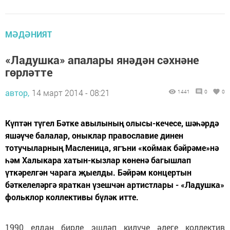
МӘДӘНИЯТ
«Ладушка» апалары янәдән сәхнәне
гөрләтте
автор,
14 март 2014 - 08:21
1441
0
0
Күптән түгел Бәтке авылының олысы-кечесе, шәһәрдә
яшәүче балалар, оныклар православие динен
тотучыларның Масленица, ягъни «коймак бәйрәме»нә
һәм Халыкара хатын-кызлар көненә багышлап
үткәрелгән чарага җыелды. Бәйрәм концертын
бәткелеләргә яраткан үзешчән артистлары - «Ладушка»
фольклор коллективы бүләк итте.
1990 елдан бирле эшләп килүче әлеге коллектив