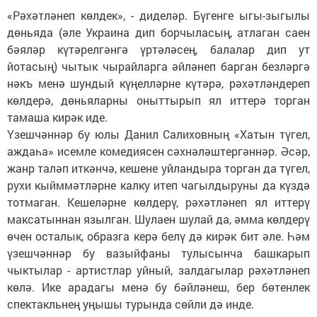
«Рәхәтләнеп көлдек», - диделәр. Бүгенге ыгы-зыгылы
дөньяда (әле Украина дип борчыласың, атлаган саен
бәяләр күтәрелгәнгә үртәләсең, балалар дип ут
йотасың) чытык чырайларга әйләнеп барган безләргә
нәкъ менә шундый күңелләрне күтәрә, рәхәтләндереп
көлдерә, дөньяларны оныттырып ял иттерә торган
тамаша кирәк иде.
Үзешчәннәр бу юлы Данил Салиховның «Хатын түгел,
аждаһа» исемле комедиясен сәхнәләштергәннәр. Әсәр,
жанр таләп иткәнчә, кешене уйландыра торган да түгел,
рухи кыйммәтләрне калку итеп чагылдыруны да күздә
тотмаган. Кешеләрне көлдерү, рәхәтләнеп ял иттерү
максатыннан язылган. Шулаен шулай да, әмма көлдерү
өчен осталык, образга керә белү дә кирәк бит әле. Һәм
үзешчәннәр бу вазыйфаны тулысынча башкарып
чыктылар - артистлар уйный, залдагылар рәхәтләнеп
көлә. Ике арадагы менә бу бәйләнеш, бер бөтенлек
спектакльнең уңышы турында сөйли дә инде.