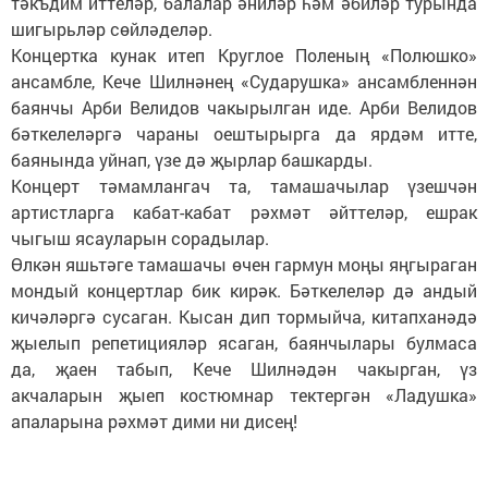
тәкъдим иттеләр, балалар әниләр һәм әбиләр турында
шигырьләр сөйләделәр.
Концертка кунак итеп Круглое Поленың «Полюшко»
ансамбле, Кече Шилнәнең «Сударушка» ансамбленнән
баянчы Арби Велидов чакырылган иде. Арби Велидов
бәткелеләргә чараны оештырырга да ярдәм итте,
баянында уйнап, үзе дә җырлар башкарды.
Концерт тәмамлангач та, тамашачылар үзешчән
артистларга кабат-кабат рәхмәт әйттеләр, ешрак
чыгыш ясауларын сорадылар.
Өлкән яшьтәге тамашачы өчен гармун моңы яңгыраган
мондый концертлар бик кирәк. Бәткелеләр дә андый
кичәләргә сусаган. Кысан дип тормыйча, китапханәдә
җыелып репетицияләр ясаган, баянчылары булмаса
да, җаен табып, Кече Шилнәдән чакырган, үз
акчаларын җыеп костюмнар тектергән «Ладушка»
апаларына рәхмәт дими ни дисең!