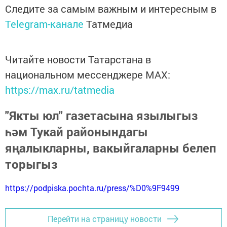
Следите за самым важным и интересным в
Telegram-канале
Татмедиа
Читайте новости Татарстана в
национальном мессенджере MАХ:
https://max.ru/tatmedia
"Якты юл" газетасына язылыгыз
һәм Тукай районындагы
яңалыкларны, вакыйгаларны белеп
торыгыз
https://podpiska.pochta.ru/press/%D0%9F9499
Перейти на страницу новости