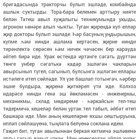
бригадасында тракторчы булып эшләде, комбайнда
ашлык суктырды. Тора-бара белемен арттыру нияте
белән Тәтеш авыл хуҗалыгы техникумында укыды,
агроном һөнәре алып чыкты. Туган җирендә күп еллар
җир докторы булып эшләде. Һәр басуның уңдырышын,
күпме һәм нинди ашлама кертәсен, җирне нинди
тирәнлектә сөрәсен һәм ничек чәчәсен бер карауда
әйтеп бирә иде. Урак өстендә иртәнге сәгать дүрттән
төнге унбер сәгатькә кадәр эшләгән чакларын
авырсынып түгел, сагынып, булсынга эшләгән еллары
истәлеге итеп сөйләде. Ул үзе башлап тотынгач, һәрбер
эшне булдыра, җиренә җиткереп үти иде. Колхоз
идарәсе нинди генә эш йөкләмәсен - инженермы,
механикмы, склад мөдиреме - һәркайсын тел-теш
тидермичә, кешеләр белән уртак тел табып, әйбәт итеп
башкара иде. Мин аның кешеләрне яхшы оештыруына,
ипләп сөйләшүенә, тыңлата белүенә соклана идем.
Гаҗәп бит, туган авылыннан беркая китмичә эшләвенә
ярты гасыр вакыт үткән. Мин ирексездән уйлап куям: