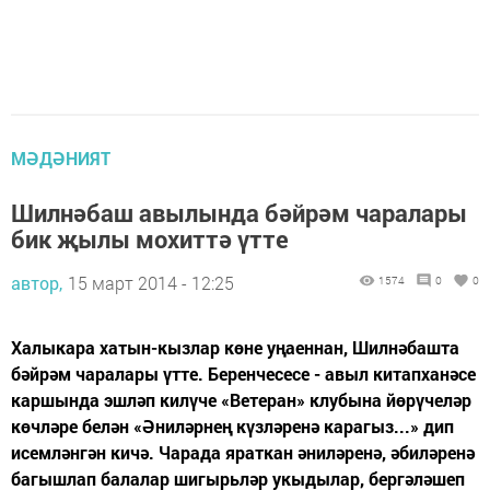
МӘДӘНИЯТ
Шилнәбаш авылында бәйрәм чаралары
бик җылы мохиттә үтте
автор,
15 март 2014 - 12:25
1574
0
0
Халыкара хатын-кызлар көне уңаеннан, Шилнәбашта
бәйрәм чаралары үтте. Беренчесесе - авыл китапханәсе
каршында эшләп килүче «Ветеран» клубына йөрүчеләр
көчләре белән «Әниләрнең күзләренә карагыз...» дип
исемләнгән кичә. Чарада яраткан әниләренә, әбиләренә
багышлап балалар шигырьләр укыдылар, бергәләшеп