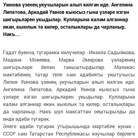
Умнова үзенең укучыларын алып килгән иде. Ангелина
Липатова, Аркадий Умнов кыюсыз гына үзләре язган
шигырьләрен укыдылар. Кулларына каләм алганнар
икән, кыюлык та килер, осталыклары да чарланыр.
Нәкъ...
Гадәт буенча, түгәрәккә килүчеләр - Инзилә Садыйкова,
Мәдинә Мокеева, Мәрвә Әмирова үзләренең
шигырьләре белән таныштырдылар. Мәләкәс
мәктәбенең татар теле һәм әдәбияты укытучысы
Лилия Умнова үзенең укучыларын алып килгән иде.
Ангелина Липатова, Аркадий Умнов кыюсыз гына
үзләре язган шигырьләрен укыдылар. Кулларына
каләм алганнар икән, кыюлык та килер, осталыклары
да чарланыр. Нәкъ шул максаттан оештырылды да
инде әдәби түгәрәк.
Әлеге әдәби түгәрәк утырышында мәртәбле кунак -
СССР һәм Татарстан Республикасы язучылар берлеге