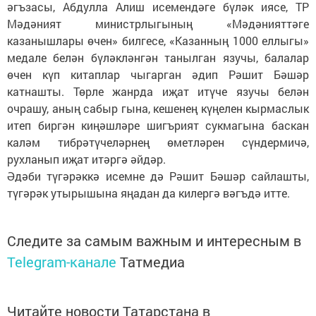
әгъзасы, Абдулла Алиш исемендәге бүләк иясе, ТР
Мәдәният министрлыгының «Мәдәнияттәге
казанышлары өчен» билгесе, «Казанның 1000 еллыгы»
медале белән бүләкләнгән танылган язучы, балалар
өчен күп китаплар чыгарган әдип Рәшит Бәшәр
катнашты. Төрле жанрда иҗат итүче язучы белән
очрашу, аның сабыр гына, кешенең күңелен кырмаслык
итеп биргән киңәшләре шигърият сукмагына баскан
каләм тибрәтүчеләрнең өметләрен сүндермичә,
рухланып иҗат итәргә әйдәр.
Әдәби түгәрәккә исемне дә Рәшит Бәшәр сайлашты,
түгәрәк утырышына яңадан да килергә вәгъдә итте.
Следите за самым важным и интересным в
Telegram-канале
Татмедиа
Читайте новости Татарстана в