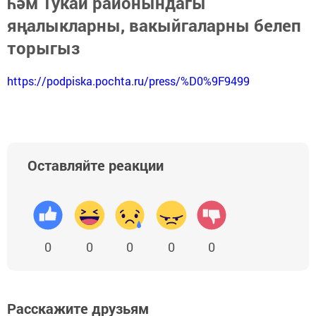
һәм Тукай районындагы
яңалыкларны, вакыйгаларны белеп
торыгыз
https://podpiska.pochta.ru/press/%D0%9F9499
Оставляйте реакции
0
0
0
0
0
Расскажите друзьям