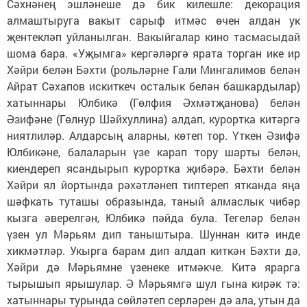
Сәхнәнең эшләнеше дә бик килешле: декорация
алмаштыруга вакыт сарыф итмәс өчен алдан ук
җентекләп уйланылган. Вакыйгалар кино тасмасыдай
шома бара. «Уҗымга» кергәләргә ярата торган ике ир
Хәйри белән Бәхти (рольләрне Гали Мингалимов белән
Айрат Сәхапов искиткеч осталык белән башкардылар)
хатыннары Юлбикә (Гөлфия Әхмәтҗанова) белән
Әзифәне (Гөлнур Шәйхуллина) алдап, курортка китәргә
ниятлиләр. Алдарсың аларны, көтеп тор. Үткен Әзифә
Юлбикәне, балаларын үзе карап тору шарты белән,
киендереп ясандырып курортка җибәрә. Бәхти белән
Хәйри ял йортында рәхәтләнеп типтереп ятканда яңа
шәфкать туташы образында, таный алмаслык чибәр
кызга әверелгән, Юлбикә пәйда була. Тегеләр белән
үзен ул Мәрьям дип таныштыра. Шуннан китә инде
хикмәтләр. Укырга барам дип алдап киткән Бәхти дә,
Хәйри дә Мәрьямне үзенеке итмәкче. Китә ярарга
тырышып ярышулар. Ә Мәрьямгә шул гына кирәк тә:
хатыннары турында сөйләтеп серләрен дә ала, утын да