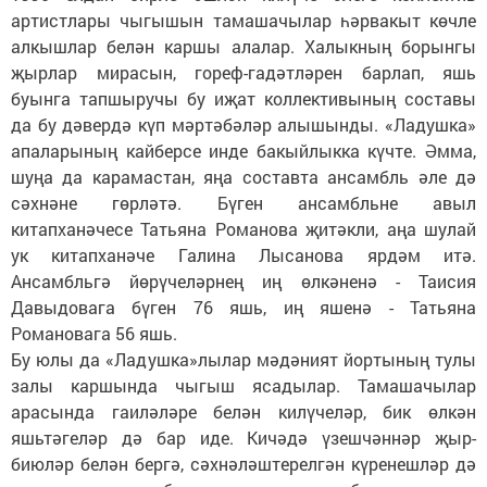
артистлары чыгышын тамашачылар һәрвакыт көчле
алкышлар белән каршы алалар. Халыкның борынгы
җырлар мирасын, гореф-гадәтләрен барлап, яшь
буынга тапшыручы бу иҗат коллективының составы
да бу дәвердә күп мәртәбәләр алышынды. «Ладушка»
апаларының кайберсе инде бакыйлыкка күчте. Әмма,
шуңа да карамастан, яңа составта ансамбль әле дә
сәхнәне гөрләтә. Бүген ансамбльне авыл
китапханәчесе Татьяна Романова җитәкли, аңа шулай
ук китапханәче Галина Лысанова ярдәм итә.
Ансамбльгә йөрүчеләрнең иң өлкәненә - Таисия
Давыдовага бүген 76 яшь, иң яшенә - Татьяна
Романовага 56 яшь.
Бу юлы да «Ладушка»лылар мәдәният йортының тулы
залы каршында чыгыш ясадылар. Тамашачылар
арасында гаиләләре белән килүчеләр, бик өлкән
яшьтәгеләр дә бар иде. Кичәдә үзешчәннәр җыр-
биюләр белән бергә, сәхнәләштерелгән күренешләр дә