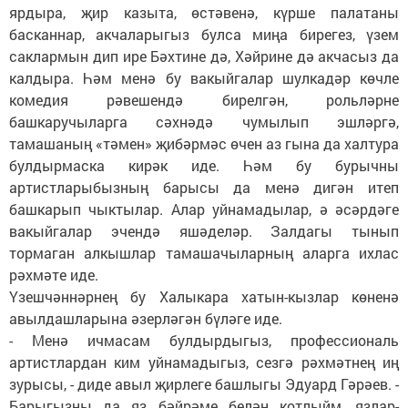
ярдыра, җир казыта, өстәвенә, күрше палатаны
басканнар, акчаларыгыз булса миңа бирегез, үзем
саклармын дип ире Бәхтине дә, Хәйрине дә акчасыз да
калдыра. Һәм менә бу вакыйгалар шулкадәр көчле
комедия рәвешендә бирелгән, рольләрне
башкаручыларга сәхнәдә чумылып эшләргә,
тамашаның «тәмен» җибәрмәс өчен аз гына да халтура
булдырмаска кирәк иде. Һәм бу бурычны
артистларыбызның барысы да менә дигән итеп
башкарып чыктылар. Алар уйнамадылар, ә әсәрдәге
вакыйгалар эчендә яшәделәр. Залдагы тынып
тормаган алкышлар тамашачыларның аларга ихлас
рәхмәте иде.
Үзешчәннәрнең бу Халыкара хатын-кызлар көненә
авылдашларына әзерләгән бүләге иде.
- Менә ичмасам булдырдыгыз, профессиональ
артистлардан ким уйнамадыгыз, сезгә рәхмәтнең иң
зурысы, - диде авыл җирлеге башлыгы Эдуард Гәрәев. -
Барыгызны да яз бәйрәме белән котлыйм, язлар-