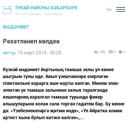
ТУКАЙ РАЙОНЫ ХӘБӘРЛӘРЕ
16+
"Якты юл" газетасы - Тукай районы
МӘДӘНИЯТ
Рәхәтләнеп көлдек
автор,
16 март 2014 - 06:26
1352
0
0
Күзкәй мәдәният йортының тамаша залы ул көнне
шыгрым тулы иде. Авыл үзешчәннәре әзерләгән
спектакльне карарга яше-карты килгән. Минем элек-
электән үк тамаша залыннан халык таралганда
кешеләрнең каралган тамаша турында фикер
алышуларына колак сала торган гадәтем бар. Бу көнне
дә: «Үзебезнекеләргә җитми инде», «Ул Айратка комик
артист кына булып китәсе калган»,...