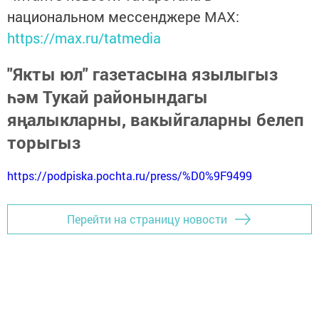
национальном мессенджере MАХ:
https://max.ru/tatmedia
"Якты юл" газетасына язылыгыз
һәм Тукай районындагы
яңалыкларны, вакыйгаларны белеп
торыгыз
https://podpiska.pochta.ru/press/%D0%9F9499
Перейти на страницу новости