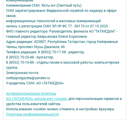
Наименование СМИ: Якты юл (Светлый путь)
СМИ зарегистрировано Федеральной службой по надзору в сфере
связи,
информационных технологий и массовых коммуникаций
запись о регистрации СМИ ЭЛ № ФС 77 - 90170 от 07.10.2025
ФИО главного редактора: Руководитель филиала АО "ТАТМЕДИА" -
главный редактор Аверьянова Олеся Борисовна
Адрес редакции: 423807, Республика Татарстан, город Набережные
Челны, проспект Мусы Джалиля, 46
Телефон редакции: 8 (8552) 70-17-58 - редактор;
8 (8552) 70-25-48 - бухгалтер;
8 (8552) 70-16-86 - отделы писем и массовой работы; компьютерная
группа.
Электронная почта:
svetlyiputgazeta@yandex.ru
Учредитель СМИ: АО «ТАТМЕДИА»
Антикоррупционная политика
АО «ТАТМЕДИА» использует «cookie»
для персонализации сервисов и
удобства пользователей сайтом.
Использование «cookie» можно отменить в настройках браузера.
Политика конфиденциальности