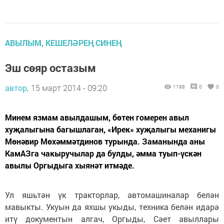
АВЫЛЫМ, КЕШЕЛӘРЕҢ СИНЕҢ
Эш сөяр остазым
автор,
15 март 2014 - 09:20
1188
0
0
Минем язмам авылдашым, бөтен гомерен авыл
хуҗалыгына багышлаган, «Ирек» хуҗалыгы механигы
Мөнәвир Мөхәммәтдинов турында. Заманында аны
КамАЗга чакыручылар да булды, әмма туып-үскән
авылы Оргыдыга хыянәт итмәде.
Ул яшьтән үк тракторлар, автомашиналар белән
мавыкты. Укуын да яхшы укыды, техника белән идарә
итү документын алгач, Оргыды, Сәет авыллары