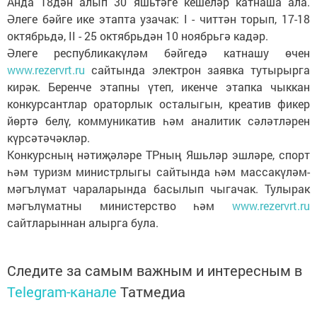
Анда 18дән алып 30 яшьтәге кешеләр катнаша ала.
Әлеге бәйге ике этапта узачак: I - читтән торып, 17-18
октябрьдә, II - 25 октябрьдән 10 ноябрьгә кадәр.
Әлеге республикакүләм бәйгедә катнашу өчен
www.rezervrt.ru
сайтында электрон заявка тутырырга
кирәк. Беренче этапны үтеп, икенче этапка чыккан
конкурсантлар ораторлык осталыгын, креатив фикер
йөртә белү, коммуникатив һәм аналитик сәләтләрен
күрсәтәчәкләр.
Конкурсның нәтиҗәләре ТРның Яшьләр эшләре, спорт
һәм туризм министрлыгы сайтында һәм массакүләм-
мәгълүмат чараларында басылып чыгачак. Тулырак
мәгълүматны министерство һәм
www.rezervrt.ru
сайтларыннан алырга була.
Следите за самым важным и интересным в
Telegram-канале
Татмедиа