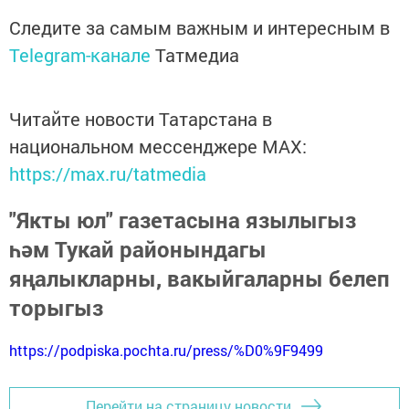
Следите за самым важным и интересным в
Telegram-канале
Татмедиа
Читайте новости Татарстана в
национальном мессенджере MАХ:
https://max.ru/tatmedia
"Якты юл" газетасына язылыгыз
һәм Тукай районындагы
яңалыкларны, вакыйгаларны белеп
торыгыз
https://podpiska.pochta.ru/press/%D0%9F9499
Перейти на страницу новости