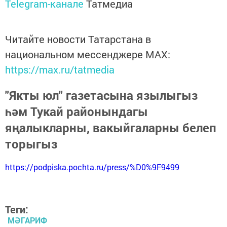
Telegram-канале
Татмедиа
Читайте новости Татарстана в
национальном мессенджере MАХ:
https://max.ru/tatmedia
"Якты юл" газетасына язылыгыз
һәм Тукай районындагы
яңалыкларны, вакыйгаларны белеп
торыгыз
https://podpiska.pochta.ru/press/%D0%9F9499
Теги:
МӘГАРИФ