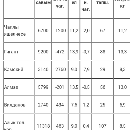
савым
ел
н.
тапш.
чаг.
кг
чаг.
Чаллы
6700
-1200
11,2
-2,0
67
11,2
яшелчәсе
Гигант
9200
-472
13,9
-0,7
88
13,3
Камский
3140
-2760
9,0
-7,9
29
8,3
Алмаз
5799
-201
13,5
-0,5
56
13,0
Вилданов
2740
434
7,6
1,2
25
6,9
Азык-төл.
11318
463
9,0
0,4
107
8,5
кор.