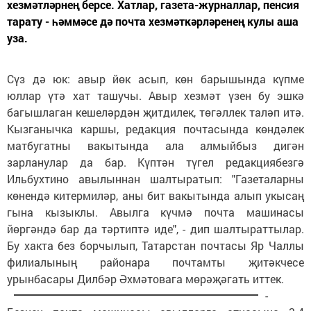
хезмәтләрнең берсе. Хатлар, газета-журналлар, пенсия
тарату - һәммәсе дә почта хезмәткәрләренең кулы аша
уза.
Сүз дә юк: авыр йөк асып, көн барышында күпме
юллар үтә хат ташучы. Авыр хезмәт үзен бу эшкә
багышлаган кешеләрдән җитдилек, төгәллек таләп итә.
Кызганычка каршы, редакция почтасында көндәлек
матбугатны вакытында ала алмыйбыз дигән
зарланулар да бар. Күптән түгел редакциябезгә
Ильбухтино авылыннан шалтыратып: "Газеталарны
көнендә китермиләр, аны бит вакытында алып укысаң
гына кызыклы. Авылга күчмә почта машинасы
йөргәндә бар да тәртиптә иде", - дип шалтыраттылар.
Бу хакта без борчылып, Татарстан почтасы Яр Чаллы
филиалының районара почтамты җитәкчесе
урынбасары Дилбәр Әхмәтовага мөрәҗәгать иттек.
-