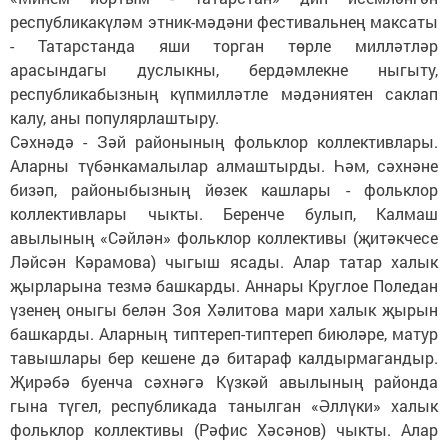
республикакүләм этник-мәдәни фестивальнең максаты
- Татарстанда яши торган төрле милләтләр
арасындагы дуслыкны, бердәмлекне ныгыту,
республикабызның күпмилләтле мәдәниятен саклап
калу, аны популярлаштыру.
Сәхнәдә - Зәй районының фольклор коллективлары.
Аларны түбәнкамалылар алмаштырды. Һәм, сәхнәне
бизәп, районыбызның йөзек кашлары - фольклор
коллективлары чыкты. Беренче булып, Калмаш
авылының «Сәйлән» фольклор коллективы (җитәкчесе
Ләйсән Кәрамова) чыгыш ясады. Алар татар халык
җырларына тезмә башкарды. Аннары Круглое Поледан
үзенең оныгы белән Зоя Хәлитова мари халык җырын
башкарды. Аларның типтереп-типтереп биюләре, матур
тавышлары бер кешене дә битараф калдырмагандыр.
Җирәбә буенча сәхнәгә Күзкәй авылының районда
гына түгел, республикада танылган «Әллүки» халык
фольклор коллективы (Рәфис Хәсәнов) чыкты. Алар