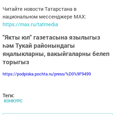
Читайте новости Татарстана в
национальном мессенджере MАХ:
https://max.ru/tatmedia
"Якты юл" газетасына язылыгыз
һәм Тукай районындагы
яңалыкларны, вакыйгаларны белеп
торыгыз
https://podpiska.pochta.ru/press/%D0%9F9499
Теги:
КОНКУРС