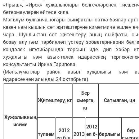
«Ярыш», «Ирек» хуҗалыклары белгечләренең тиешен
бетермәүләрен әйтәсе килә.
Мәгълүм булганча, югары сыйфатлы сөткә бәяләр артт
көзен һәм кышын сөт җитештерүне киметмичә эшләү өч
чара. Шунлыктан сөт җитештерү, аның сыйфаты, сы
бозау алу һәм тәрбияләп үстерү зооветеринария белг
көндәлек игътибарында торсын иде, дип хәбәр и
хуҗалыгы һәм азык-төлек идарәсенең терлекчеле
консультанты Ирина Гарипова.
(Мәгълүматлар район авыл хуҗалыгы һәм азы
идарәсеннән алынды.24 октябрьгә)
Бер
Җитештерү, кг
сыерга,
Сатылган, цн
кг
Хуҗалыкның
исеме
2012
2012
бер
тулаем
2013
ел б-
барлыгы
ел б-н.
сыерга