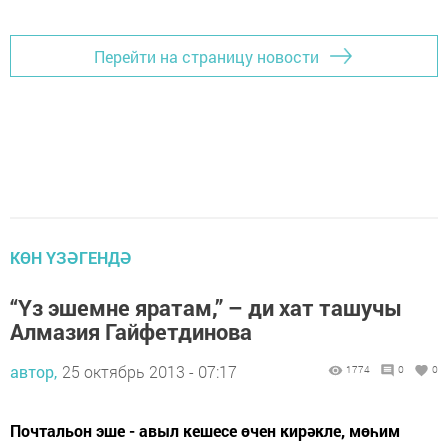
Перейти на страницу новости
КӨН ҮЗӘГЕНДӘ
“Үз эшемне яратам,” – ди хат ташучы
Алмазия Гайфетдинова
автор,
25 октябрь 2013 - 07:17
1774
0
0
Почтальон эше - авыл кешесе өчен кирәкле, мөһим