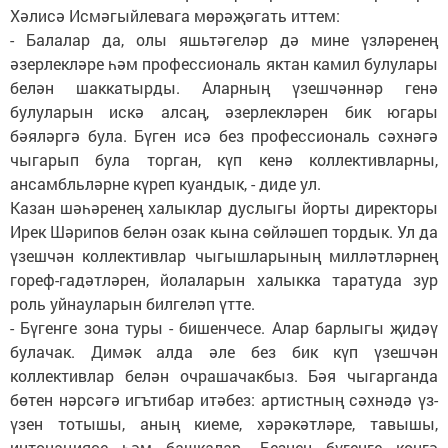
Хәлисә Исмәгыйлевага мөрәҗәгать иттем:
- Балалар да, олы яшьтәгеләр дә мине үзләренең
әзерлекләре һәм профессиональ яктан камил булулары
белән шаккатырды. Аларның үзешчәннәр генә
булуларын искә алсаң, әзерлекләрен бик югары
бәяләргә була. Бүген исә без профессиональ сәхнәгә
чыгарып була торган, күп кенә коллективларны,
ансамбльләрне күреп куандык, - диде ул.
Казан шәһәренең халыклар дуслыгы йорты директоры
Ирек Шәрипов белән озак кына сөйләшеп тордык. Ул да
үзешчән коллективлар чыгышларының милләтләрнең
гореф-гадәтләрен, йолаларын халыкка таратуда зур
роль уйнауларын билгеләп үтте.
- Бүгенге зона туры - бишенчесе. Алар барлыгы җидәү
булачак. Димәк алда әле без бик күп үзешчән
коллективлар белән очрашачакбыз. Бәя чыгарганда
бөтен нәрсәгә игътибар итәбез: артистның сәхнәдә үз-
үзен тотышы, аның киеме, хәрәкәтләре, тавышы,
интонациясе һәм башкалар. Безнең бүгенге көнгә