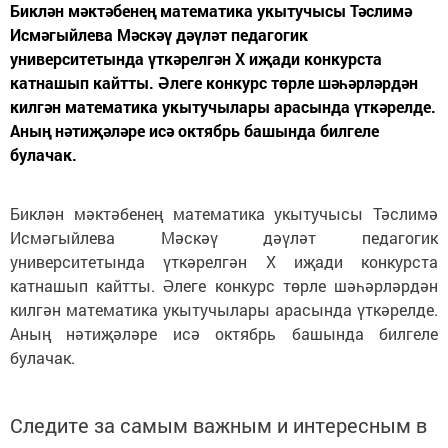
Биклән мәктәбенең математика укытучысы Тәслимә
Исмәгыйлева Мәскәү дәүләт педагогик
университетында үткәрелгән X иҗади конкурста
катнашып кайтты. Әлеге конкурс төрле шәһәрләрдән
килгән математика укытучылары арасында үткәрелде.
Аның нәтиҗәләре исә октябрь башында билгеле
булачак.
Биклән мәктәбенең математика укытучысы Тәслимә
Исмәгыйлева Мәскәү дәүләт педагогик
университетында үткәрелгән X иҗади конкурста
катнашып кайтты. Әлеге конкурс төрле шәһәрләрдән
килгән математика укытучылары арасында үткәрелде.
Аның нәтиҗәләре исә октябрь башында билгеле
булачак.
Следите за самым важным и интересным в