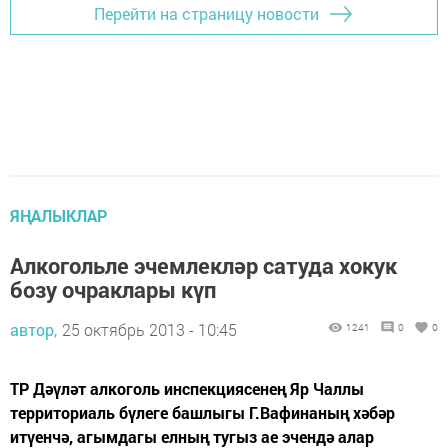
Перейти на страницу новости
ЯҢАЛЫКЛАР
Алкогольле эчемлекләр сатуда хокук
бозу очраклары күп
автор,
25 октябрь 2013 - 10:45
1241
0
0
ТР Дәүләт алкоголь инспекциясенең Яр Чаллы
территориаль бүлеге башлыгы Г.Вафинаның хәбәр
итүенчә, агымдагы елның тугыз ае эчендә алар