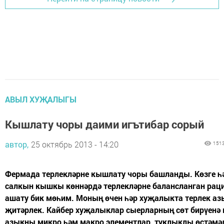
АВЫЛ ХУҖАЛЫГЫ
Кышлату чоры даими игътибар сорый
автор,
25 октябрь 2013 - 14:20
151
Фермада терлекләрне кышлату чоры башланды. Көзге һ
салкын кышкы көннәрдә терлекләрне балансланган раци
ашату бик мөһим. Моның өчен һәр хуҗалыкта терлек а
җитәрлек. Кайбер хуҗалыклар сыерларның сөт бирүенә 
азыкны микро һәм макро элементлар, туклыклы өстәмә