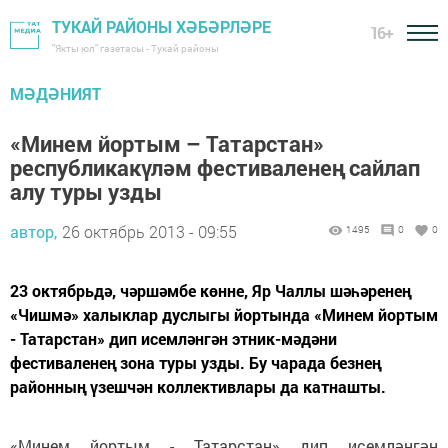
ТУКАЙ РАЙОНЫ ХӘБӘРЛӘРЕ
16+
"Якты юл" газетасы - Тукай районы
МӘДӘНИЯТ
«Минем йортым – Татарстан»
республикакүләм фестиваленең сайлап
алу туры узды
автор,
26 октябрь 2013 - 09:55
1495
0
0
23 октябрьдә, чәршәмбе көнне, Яр Чаллы шәһәренең
«Чишмә» халыклар дуслыгы йортында «Минем йортым
- Татарстан» дип исемләнгән этник-мәдәни
фестиваленең зона туры узды. Бу чарада безнең
районның үзешчән коллективлары да катнашты.
«Минем йортым - Татарстан» дип исемләнгән