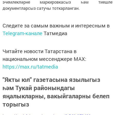
эчемлекләрне маркировкасыз һәм тиешле
документларсыз сатучы тоткарланган.
Следите за самым важным и интересным в
Telegram-канале
Татмедиа
Читайте новости Татарстана в
национальном мессенджере MАХ:
https://max.ru/tatmedia
"Якты юл" газетасына язылыгыз
һәм Тукай районындагы
яңалыкларны, вакыйгаларны белеп
торыгыз