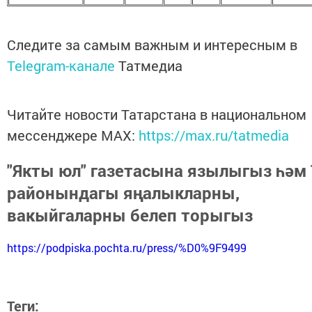
Следите за самым важным и интересным в
Telegram-канале
Татмедиа
Читайте новости Татарстана в национальном
мессенджере MАХ:
https://max.ru/tatmedia
"Якты юл" газетасына язылыгыз һәм 
районындагы яңалыкларны,
вакыйгаларны белеп торыгыз
https://podpiska.pochta.ru/press/%D0%9F9499
Теги: