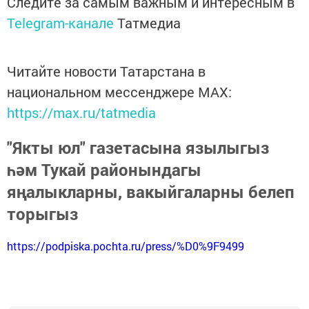
Следите за самым важным и интересным в
Telegram-канале
Татмедиа
Читайте новости Татарстана в
национальном мессенджере MАХ:
https://max.ru/tatmedia
"Якты юл" газетасына язылыгыз
һәм Тукай районындагы
яңалыкларны, вакыйгаларны белеп
торыгыз
https://podpiska.pochta.ru/press/%D0%9F9499