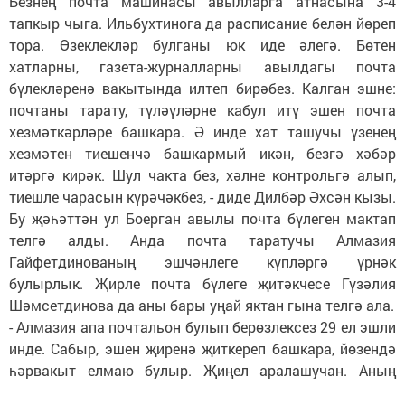
Безнең почта машинасы авылларга атнасына 3-4
тапкыр чыга. Ильбухтинога да расписание белән йөреп
тора. Өзеклекләр булганы юк иде әлегә. Бөтен
хатларны, газета-журналларны авылдагы почта
бүлекләренә вакытында илтеп бирәбез. Калган эшне:
почтаны тарату, түләүләрне кабул итү эшен почта
хезмәткәрләре башкара. Ә инде хат ташучы үзенең
хезмәтен тиешенчә башкармый икән, безгә хәбәр
итәргә кирәк. Шул чакта без, хәлне контрольгә алып,
тиешле чарасын күрәчәкбез, - диде Дилбәр Әхсән кызы.
Бу җәһәттән ул Боерган авылы почта бүлеген мактап
телгә алды. Анда почта таратучы Алмазия
Гайфетдинованың эшчәнлеге күпләргә үрнәк
булырлык. Җирле почта бүлеге җитәкчесе Гүзәлия
Шәмсетдинова да аны бары уңай яктан гына телгә ала.
- Алмазия апа почтальон булып берөзлексез 29 ел эшли
инде. Сабыр, эшен җиренә җиткереп башкара, йөзендә
һәрвакыт елмаю булыр. Җиңел аралашучан. Аның
белән эшләве үзе бер рәхәт, - диде Гүзәлия Фоат кызы.