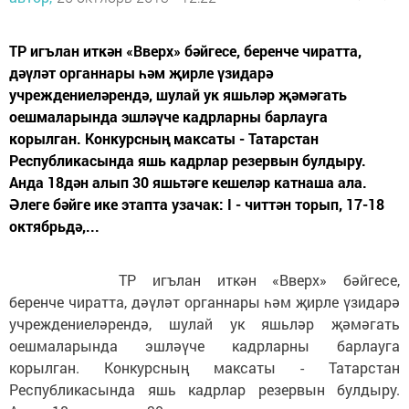
ТР игълан иткән «Вверх» бәйгесе, беренче чиратта,
дәүләт органнары һәм җирле үзидарә
учреждениеләрендә, шулай ук яшьләр җәмәгать
оешмаларында эшләүче кадрларны барлауга
корылган. Конкурсның максаты - Татарстан
Республикасында яшь кадрлар резервын булдыру.
Анда 18дән алып 30 яшьтәге кешеләр катнаша ала.
Әлеге бәйге ике этапта узачак: I - читтән торып, 17-18
октябрьдә,...
ТР игълан иткән «Вверх» бәйгесе,
беренче чиратта, дәүләт органнары һәм җирле үзидарә
учреждениеләрендә, шулай ук яшьләр җәмәгать
оешмаларында эшләүче кадрларны барлауга
корылган. Конкурсның максаты - Татарстан
Республикасында яшь кадрлар резервын булдыру.