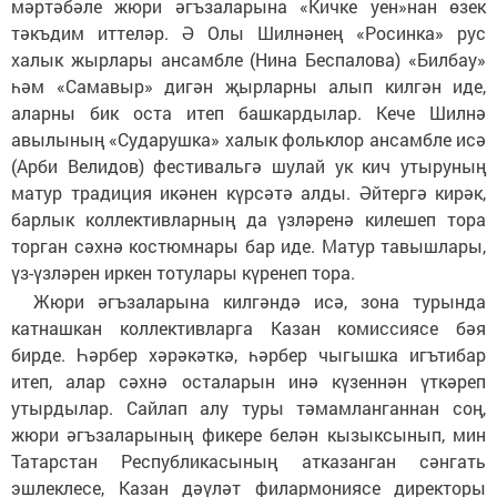
мәртәбәле жюри әгъзаларына «Кичке уен»нан өзек
тәкъдим иттеләр. Ә Олы Шилнәнең «Росинка» рус
халык жырлары ансамбле (Нина Беспалова) «Билбау»
һәм «Самавыр» дигән җырларны алып килгән иде,
аларны бик оста итеп башкардылар. Кече Шилнә
авылының «Сударушка» халык фольклор ансамбле исә
(Арби Велидов) фестивальгә шулай ук кич утыруның
матур традиция икәнен күрсәтә алды. Әйтергә кирәк,
барлык коллективларның да үзләренә килешеп тора
торган сәхнә костюмнары бар иде. Матур тавышлары,
үз-үзләрен иркен тотулары күренеп тора.
Жюри әгъзаларына килгәндә исә, зона турында
катнашкан коллективларга Казан комиссиясе бәя
бирде. Һәрбер хәрәкәткә, һәрбер чыгышка игътибар
итеп, алар сәхнә осталарын инә күзеннән үткәреп
утырдылар. Сайлап алу туры тәмамланганнан соң,
жюри әгъзаларының фикере белән кызыксынып, мин
Татарстан Республикасының атказанган сәнгать
эшлеклесе, Казан дәүләт филармониясе директоры