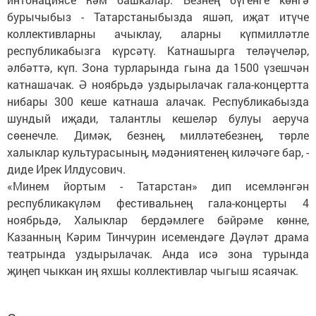
бурычыбыз - Татарстаныбызда яшәп, иҗат итүче
коллективларны ачыклау, аларны күпмилләтле
республикабызга күрсәтү. Катнашырга теләүчеләр,
әлбәттә, күп. Зона турларында гына да 1500 үзешчән
катнашачак. Ә ноябрьдә уздырылачак гала-концертта
нибары 300 кеше катнаша алачак. Республикабызда
шундый иҗади, талантлы кешеләр булуы аеруча
сөенечле. Димәк, безнең, милләтебезнең, төрле
халыклар культурасының, мәдәниятенең киләчәге бар, -
диде Ирек Илдусович.
«Минем йортым - Татарстан» дип исемләнгән
республикакүләм фестивальнең гала-концерты 4
ноябрьдә, Халыклар бердәмлеге бәйрәме көнне,
Казанның Кәрим Тинчурин исемендәге Дәүләт драма
театрында уздырылачак. Анда исә зона турында
җиңеп чыккан иң яхшы коллективлар чыгыш ясаячак.