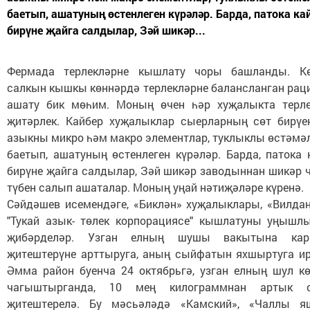
баетып, ашатуның өстенлеген күрәләр. Барда, патока к
бирүне җайга салдылар, Зәй шикәр...
Фермада терлекләрне кышлату чоры башланды. К
салкын кышкы көннәрдә терлекләрне балансланган рац
ашату бик мөһим. Моның өчен һәр хуҗалыкта терл
җитәрлек. Кайбер хуҗалыклар сыерларның сөт бирүен
азыкны микро һәм макро элементлар, туклыклы өстәмә
баетып, ашатуның өстенлеген күрәләр. Барда, патока
бирүне җайга салдылар, Зәй шикәр заводыннан шикәр 
түбен салып ашаталар. Моның уңай нәтиҗәләре күренә.
Сәйдәшев исемендәге, «Биклән» хуҗалыклары, «Вилдан
"Тукай азык- төлек корпорациясе" кышлатуны уңышл
җибәрделәр. Узган елның шушы вакытына кар
җитештерүне арттыруга, аның сыйфатын яхшыртуга ир
Әмма район буенча 24 октябрьгә, узган елның шул кө
чагыштырганда, 10 мең килограммнан артык 
җитештерелә. Бу мәсьәләдә «Камский», «Чаллы яш