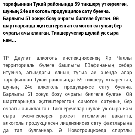
тарафыннан Тукай районында 59 тикшерү үткәрелгән,
шуның 24е алкоголь продукциясе сату буенча.
Барлыгы 51 хокук бозу очрагы билгеле булган. Өй
шартларында җитештерелгән самогон сатуның бер
очрагы ачыкланган. Тикшерүчеләр шулай ук сыра
һәм...
ТР Дәүләт алкоголь инспекциясенең Яр Чаллы
территориаль бүлеге башлыгы Г.Вафинаның хәбәр
итүенчә, агымдагы елның тугыз ае эчендә алар
тарафыннан Тукай районында 59 тикшерү үткәрелгән,
шуның 24е алкоголь продукциясе сату буенча.
Барлыгы 51 хокук бозу очрагы билгеле булган. Өй
шартларында җитештерелгән самогон сатуның бер
очрагы ачыкланган. Тикшерүчеләр шулай ук сыра һәм
сыра эчемлекләрен рөхсәт ителмәгән вакытта,
алкоголь продукциясен лицензиясез сату фактларына
да тап булганнар. Ә Новотроицкоеда спиртлы