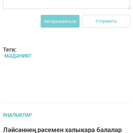
Отправить
Авторизоваться
Теги:
МӘДӘНИЯТ
ЯҢАЛЫКЛАР
Ләйсәннең рәсемен халыкара балалар