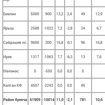
Биклән
5000
900
13,2
2,4
49
12,9
Ярыш
2588
-1022
7,2
-2,8
24
6,7
Сәйдәшев ис.
9600
300
16,8
-0,1
96
16,8
Ирек
1317
-1063
7,7
-6,3
13
7,6
Мәләкәс
0
-550
0,0
0,0
0
Калган КФ
4507
-2243
0,0
0,0
45
Район буенча
61909
-10014
11,0
-2,1
781
10,6