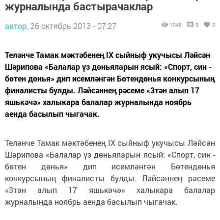
журналында бастырачаклар
автор,
26 октябрь 2013 - 07:27
1048
0
0
Теләнче Тамак мәктәбенең IX сыйныф укучысы Ләйсән
Шәрипова «Балалар үз дөньяларын ясый: «Спорт, син -
бөтен дөнья» дип исемләнгән Бөтендөнья конкурсының
финалисты булды. Ләйсәннең рәсеме «3тән алып 17
яшькәчә» халыкара балалар журналында ноябрь
аенда басылып чыгачак.
Теләнче Тамак мәктәбенең IX сыйныф укучысы Ләйсән
Шәрипова «Балалар үз дөньяларын ясый: «Спорт, син -
бөтен дөнья» дип исемләнгән Бөтендөнья
конкурсының финалисты булды. Ләйсәннең рәсеме
«3тән алып 17 яшькәчә» халыкара балалар
журналында ноябрь аенда басылып чыгачак.