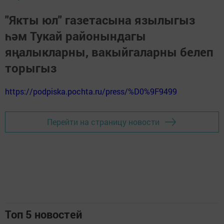
"Якты юл" газетасына язылыгыз
һәм Тукай районындагы
яңалыкларны, вакыйгаларны белеп
торыгыз
https://podpiska.pochta.ru/press/%D0%9F9499
Перейти на страницу новости
Топ 5 новостей