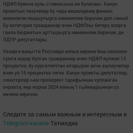
НДФЛ буенча нуль ставкасына ия булачак». Канун
проектын төзүчеләр бу чара кешеләрнең финанс
иминлеген яхшыртырга мөмкинлек бирәчәк дип саный.
Бу категория гражданнар өчен НДФЛны бетерү аларга
гаилә бюджетын арттырырга мөмкинлек бирәчәк, ди
ЛДПР депутатлары.
Хәзерге вакытта Россиядә еллык кереме биш миллион
сумга кадәр булган гражданнар өчен НДФЛ күләме 13
процентка, бу күрсәткечтән югарырак акча эшләүчеләр
өчен ул 15 процентка тигез. Канун проекты депутатлар,
сенаторлар һәм президент тарафыннан хупланган
очракта, яңа норма 2024 елның 1 гыйнварыннан үз
көченә керәчәк.
Следите за самым важным и интересным в
Telegram-канале
Татмедиа