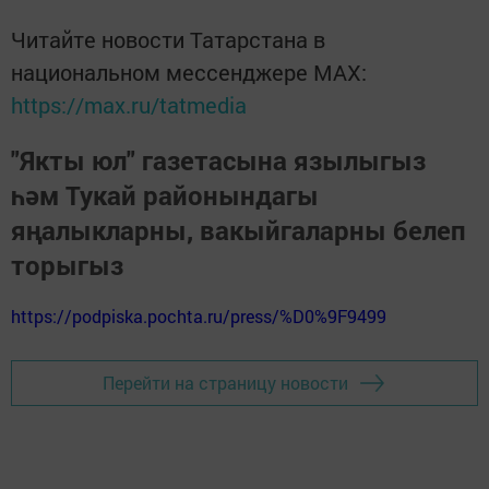
Читайте новости Татарстана в
национальном мессенджере MАХ:
https://max.ru/tatmedia
"Якты юл" газетасына язылыгыз
һәм Тукай районындагы
яңалыкларны, вакыйгаларны белеп
торыгыз
https://podpiska.pochta.ru/press/%D0%9F9499
Перейти на страницу новости