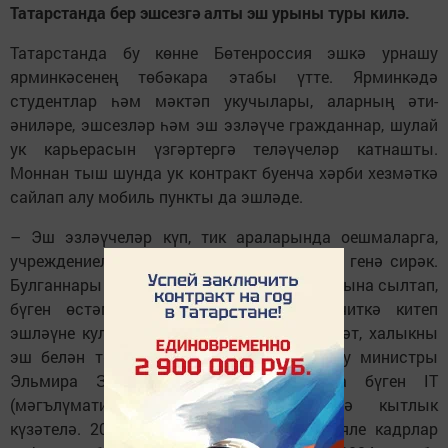
Татарстанда бер эшсезгә алты эш урыны туры килә.
Татарстанда бу көнне Бөтенроссия эшкә урнашу
ярминкәсенең төбәкара этабы үтте. Ярминкәдә
студентлар һәм мәктәп укучылары, аларның әти-
әниләре, эшсезләр һәм эш эзләүче гражданнар, шулай
ук карьерасын үзгәртергә теләүчеләр катнашты.
Моннан тыш шунда ук контракт буенча хәрби хезмәткә
сайлап алу мобиль пункты да эшләде.
– Эш эзләүчеләр күп, тик араларында оешмаларга,
учреждениеләргә таләп ителүче белгечләр генә сирәк.
Булганнары да, хезмәт хакының түбән булуына сылтап,
бүген өстәмә һөнәр үзләштерү һәм читкә китеп
эшләүне кулайрак күрә, – Татарстан хезмәт, халыкны
эш белән тәэмин итү һәм социаль яклау министры
Эльмира Зарипова. – Россия буенча бүген IT
(мәгълүмати технологияләр) белгеченә кытлык
күзәтелә. 2021 елда югары квалификацияле кадрлар