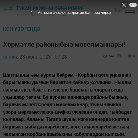
ТУКАЙ РАЙОНЫ ХӘБӘРЛӘРЕ
16+
3
Автоматическое закрытие баннера через
"Якты юл" газетасы - Тукай районы
КӨН ҮЗӘГЕНДӘ
Хөрмәтле районыбыз мөселманнары!
admin,
28 июнь 2023 - 07:28
644
0
0
Шатлыклы һәм нурлы бәйрәм - Корбан гаете уңаеннан
барыгызны да чын йөрәктән кайнар котлыйм. Ныклы
сәламәтлек, бәхет, игелекле башлангычларыгызда
уңышлар телим. Бу күркәм көннәрдә районыбызның
барлык мәчетләрендә мөселманнар, тынычлыкка,
үзара мәрхәмәтлеккә-шәфкатлелеккә өндәп, гыйбадәт
кылалар. Аллаһы Тәгалә шушы изге көннәрдә кылган
барлык гыйбадәтләребезне, изге гамәлләребезне һәм
чалынган корбаннарыбызны кабуллардан кылсын.