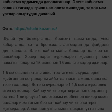
кайнатма ярдәмендә дәвалаганнар. Әлеге кайнатма
салкын тигәндә, грипп һәм авитаминоздан, тамак һәм
уртлар авыртудан дәвалый.
Фото:
https://shahrikazan.ru/
Шулай ук йөткергәндә, бронхит вакытында, үпкә
кабарганда, хәтта бронхиаль астмадан да файдалы
дип санала. Әлеге кайнатманы балалар да яратып
ашыйлар. Хәзер нарат күркәләрен җыюның нәкъ
вакыты - аларны 15 июньнән 15 июльгә кадәр җыялар.
1-5 см озынлыктагы яшел төстәге яшь күркәләрне
җыйганнан соң, аларны әйбәтләп юып, эмаль савытка
тезеп салалар. Өстенә күркәләрне 1-1,5 смга күмәрлек
итеп су коялар. Кайнау чигенә җиткергәннән соң, аның
өстенә 1 литр суга 1 килограмм исәбеннән шикәр комы
салалар һәм тагын бер кат кайнау чигенә китереп
җиткерәләр. Аннан соң утны кысып, акрын утта гына