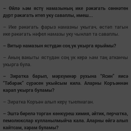
– Өйлә һәм ястү намазының ике рәкәгать сөннәтен
дүрт рәкәгать итеп уку саваплы, имеш...
– Ике рәкәгать фарыз намазны укыгач, өстәп тагын
ике рәкәгать нәфел намазы уку чынлап та саваплы.
– Витыр намазын ястүдән соң ук укырга ярыймы?
– Аның вакыты ястүдән соң ук керә һәм таң атканчы
укырга була.
– Зиратка барып, мәрхүмнәр рухына “Ясин” яисә
“Тәбәрәк” сүрәсен укыйсым килә. Аларны Коръәннән
карап укырга буламы?
– Зиратка Коръән алып керү тыелмаган.
– Эштә бирелә торган көнкүреш химия, әйтик, перчатка,
пемолюкслар кулланылмыйча кала. Аларны өйгә алып
кайтсам, хәрам буламы?