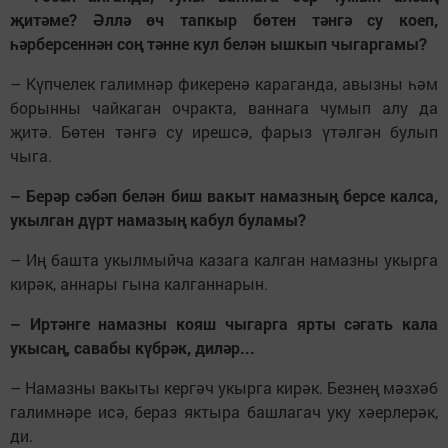
җитәме? Әллә өч тапкыр бөтен тәнгә су коеп,
һәрберсеннән соң тәнне кул белән ышкып чыгаргамы?
– Күпчелек галимнәр фикеренә караганда, авызны һәм
борынны чайкаган очракта, ваннага чумып алу да
җитә. Бөтен тәнгә су ирешсә, фарыз үтәлгән булып
чыга.
– Берәр сәбәп белән биш вакыт намазның берсе калса,
укылган дүрт намазың кабул буламы?
– Иң башта укылмыйча казага калган намазны укырга
кирәк, аннары гына калганнарын.
– Иртәнге намазны кояш чыгарга ярты сәгать кала
укысаң, савабы күбрәк, диләр...
– Намазны вакыты кергәч укырга кирәк. Безнең мәзхәб
галимнәре исә, бераз яктыра башлагач уку хәерлерәк,
ди.