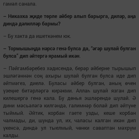
гамәл санала.
– Никахка җиде төрле әйбер алып барырга, диләр, аңа
диндә дәлилләр бармы?
– Бу хакта да ишеткәнем юк.
– Тормышыңда нәрсә генә булса да, “әгәр шулай булган
булса” дип әйтергә ярамый икән
.
– Пәйгамбәребез хәдисендә, берәр әйберне тырышып
эшләгәннән соң ахыры шулай булган булса иде дип
әйтмәгез, диелә. Буласы әйбер булган, аның өчен
үзеңне битәрләргә кирәкми. Аллаһ шулай язган дип
килешергә генә кала. Бу дөнья эшләрендә шулай. Ә
дини мәсьәләгә килгәндә, галимнәр болай дип әйтүне
тыймый. Әйтик, корбан гаете узды, кеше корбан
чалмады, ди, шунда ул, их, чаласы калган икән дип
үкенсә, диндә ул тыелмый, чөнки саваптан мәхрүм
калды.