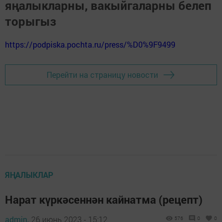
яңалыкларны, вакыйгаларны белеп
торыгыз
https://podpiska.pochta.ru/press/%D0%9F9499
Перейти на страницу новости
ЯҢАЛЫКЛАР
Нарат күркәсеннән кайнатма (рецепт)
admin,
26 июнь 2023 - 15:12
576
0
0