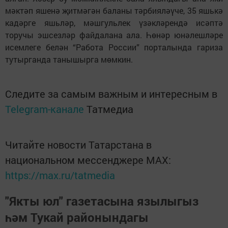
мәктәп яшенә җитмәгән баланы тәрбияләүче, 35 яшькә
кадәрге яшьләр, мәшгульлек үзәкләрендә исәптә
торучы эшсезләр файдалана ала. Һөнәр юнәлешләре
исемлеге белән “Работа России” порталында гариза
тутырганда танышырга мөмкин.
Следите за самым важным и интересным в
Telegram-канале
Татмедиа
Читайте новости Татарстана в
национальном мессенджере MАХ:
https://max.ru/tatmedia
"Якты юл" газетасына язылыгыз
һәм Тукай районындагы