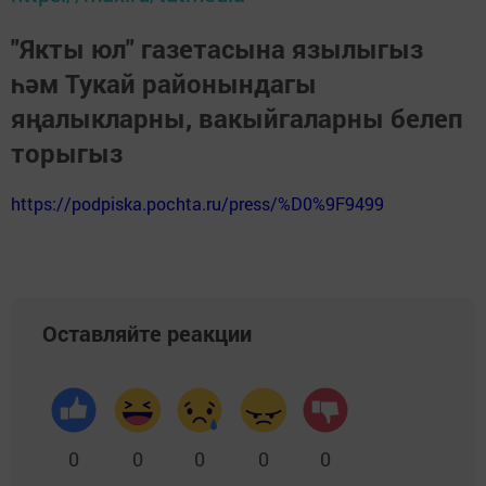
"Якты юл" газетасына язылыгыз
һәм Тукай районындагы
яңалыкларны, вакыйгаларны белеп
торыгыз
https://podpiska.pochta.ru/press/%D0%9F9499
Оставляйте реакции
0
0
0
0
0