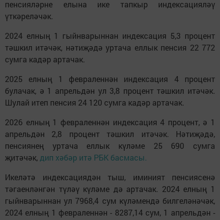
пенсияләрне елына ике тапкыр индексацияләү
үткәреләчәк.
2024 елның 1 гыйнварыннан индексация 5,3 процент
тәшкил итәчәк, нәтиҗәдә уртача еллык пенсия 22 772
сумга кадәр артачак.
2025 елның 1 февраленнән индексация 4 процент
булачак, ә 1 апрельдән ул 3,8 процент тәшкил итәчәк.
Шулай итеп пенсия 24 120 сумга кадәр артачак.
2026 елның 1 февраленнән индексация 4 процент, ә 1
апрельдән 2,8 процент тәшкил итәчәк. Нәтиҗәдә,
пенсиянең уртача еллык күләме 25 690 сумга
җитәчәк,
дип хәбәр итә РБК басмасы.
Икеләтә индексациядән тыш, иминият пенсиясенә
тәгаенләнгән түләү күләме дә артачак. 2024 елның 1
гыйнварыннан ул 7968,4 сум күләмендә билгеләнәчәк,
2024 елның 1 февраленнән - 8287,14 сум, 1 апрельдән -