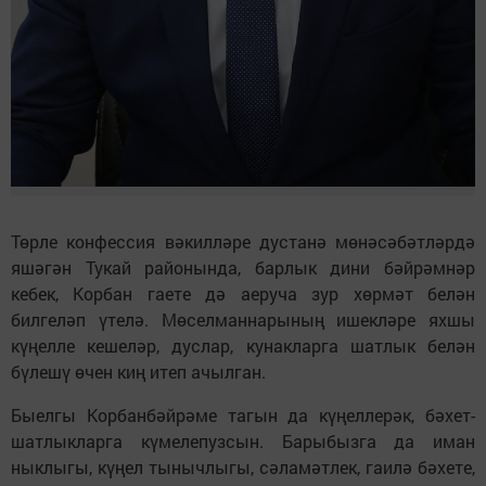
Төрле конфессия вәкилләре дустанә мөнәсәбәтләрдә
яшәгән Тукай районында, барлык дини бәйрәмнәр
кебек, Корбан гаете дә аеруча зур хөрмәт белән
билгеләп үтелә. Мөселманнарының ишекләре яхшы
күңелле кешеләр, дуслар, кунакларга шатлык белән
бүлешү өчен киң итеп ачылган.
Быелгы Корбанбәйрәме тагын да күңеллерәк, бәхет-
шатлыкларга күмелепузсын. Барыбызга да иман
ныклыгы, күңел тынычлыгы, сәламәтлек, гаилә бәхете,