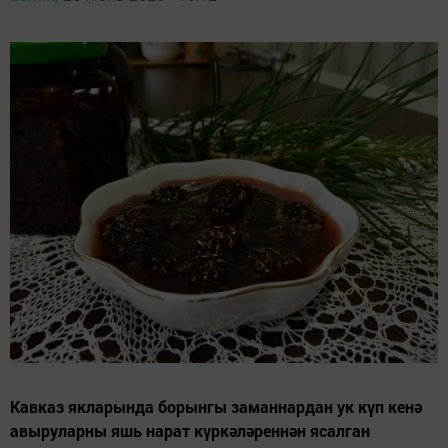
Кавказ якларында борынгы заманнардан ук күп кенә
авыруларны яшь нарат күркәләреннән ясалган