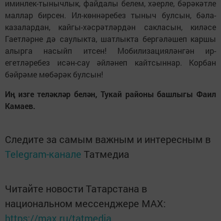
иминлек-тынычлык, файдалы белем, хәерле, бәрәкәтле
маллар бирсен. Ил-көннәребез тыныч булсын, бәла-
казалардан, кайгы-хәсрәтләрдән сакласын, киләсе
Гаетләрне дә саулыкта, шатлыкта бергәләшеп каршы
алырга насыйп итсен! Мобилизацияләнгән ир-
егетләребез исән-сау әйләнеп кайтсыннар. Корбан
бәйрәме мөбәрәк булсын!
Иң изге теләкләр белән, Тукай районы башлыгы Фаил
Камаев.
Следите за самым важным и интересным в
Telegram-канале
Татмедиа
Читайте новости Татарстана в
национальном мессенджере MАХ:
https://max.ru/tatmedia