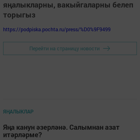
яңалыкларны, вакыйгаларны белеп
торыгыз
https://podpiska.pochta.ru/press/%D0%9F9499
Перейти на страницу новости
ЯҢАЛЫКЛАР
Яңа канун әзерләнә. Салымнан азат
итәрләрме?