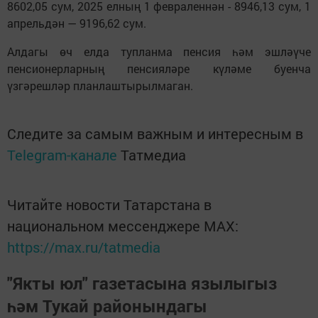
8602,05 сум, 2025 елның 1 февраленнән - 8946,13 сум, 1
апрельдән — 9196,62 сум.
Алдагы өч елда тупланма пенсия һәм эшләүче
пенсионерларның пенсияләре күләме буенча
үзгәрешләр планлаштырылмаган.
Следите за самым важным и интересным в
Telegram-канале
Татмедиа
Читайте новости Татарстана в
национальном мессенджере MАХ:
https://max.ru/tatmedia
"Якты юл" газетасына язылыгыз
һәм Тукай районындагы