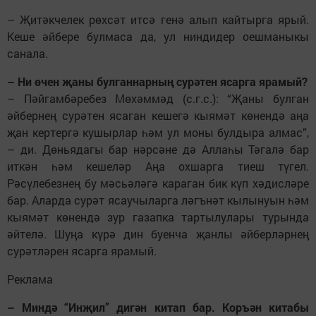
– Җитәкчелек рөхсәт итсә генә алып кайтырга ярый.
Кеше әйбере булмаса да, ул ниндидер оешманыкы
санала.
– Ни өчен җаны булганнарның сурәтен ясарга ярамый?
– Пәйгамбәребез Мөхәммәд (с.г.с.): “Җаны булган
әйбернең сурәтен ясаган кешегә кыямәт көнендә аңа
җан кертергә кушырлар һәм ул моны булдыра алмас”,
– ди. Дөньядагы бар нәрсәне дә Аллаһы Тәгалә бар
иткән һәм кешеләр Аңа охшарга тиеш түгел.
Рәсүлебезнең бу мәсьәләгә караган бик күп хәдисләре
бар. Аларда сурәт ясаучыларга ләгънәт кылынуын һәм
кыямәт көнендә зур газапка тартылулары турында
әйтелә. Шуңа күрә дин буенча җанлы әйберләрнең
сурәтләрен ясарга ярамый.
Реклама
– Миндә “Инҗил” дигән китап бар. Коръән китабы