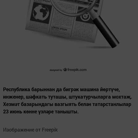
Республика барыннан да бигрәк машина йөртүче,
инженер, шәфкать туташы, штукатурчыларга мохтаҗ.
Хезмәт базарындагы вазгыять белән татарстанлылар
23 июнь көнне үзләре танышты.
Изображение от Freepik