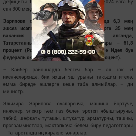
дефициты 150 мең кеше тәшкил иткән, ә 2024 елга бу
сан 300 меңгә җитәчәк.
Зарипова сүзләренчә, бүген республикада 6,3 мең
эшсез исәпләнә. Хезмәт базарында аларга 35 мең
вакансия тәкъдим ителә. Гомумән алганда,
Татарстанның мәшгульлек дәрәҗәсе югары – 61,8
процент (Россия буенча ул уртача 60,2, ә Идел буе
федераль округы буенча әлеге сан – 59,6 процент).
– Кайбер районнарда белгеч бар – эш юк. Ә
икенчеләрендә, бик яхшы эш урыны тәкъдим ителә,
әмма биредә эшләргә кеше таба алмыйлар, – ди
министр.
Эльмира Зарипова сүзләренчә, машина йөртүче,
инженер, электр һәм газ белән эретеп ябыштыручы,
табиб, шәфкать туташы, штукатур, арматурчы, ташчы,
программистлар, мәктәпкәчә белем бирү педагоглары
– Татарстанда иң кирәкле һөнәрләр.