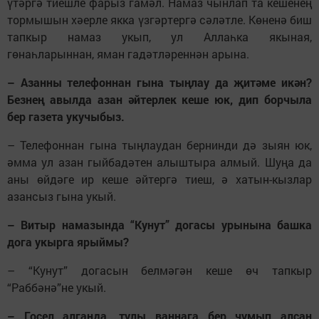
үтәргә тиешле фарыз гамәл. Намаз чынлап та кешенең
тормышын хәерле якка үзгәртергә сәләтле. Көненә биш
тапкыр намаз укып, ул Аллаһка якыная,
гөнаһларыннан, яман гадәтләреннән арына.
– Азанны телефоннан гына тыңлау да җитәме икән?
Безнең авылда азан әйтерлек кеше юк, дип борчыла
бер газета укучыбыз.
– Телефоннан гына тыңлаудан бернинди дә зыян юк,
әмма ул азан гыйбадәтен алыштыра алмый. Шуңа да
аны өйдәге ир кеше әйтергә тиеш, ә хатын-кызлар
азансыз гына укый.
– Витыр намазында “Кунут” догасы урынына башка
дога укырга ярыймы?
– “Кунут” догасын белмәгән кеше өч тапкыр
“Раббәнә”не укый.
– Госел алганда, тулы ваннага бер чумып алсаң