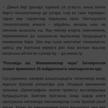
– Дөнья бер урында тормый, ул үсештә, аның белән
бергә технологияләр дә үзгәрә. Һәр ел саен төрледән-
төрле яңа гаджетлар барлыкка килә. Мәгълүмати
технологияләр өлкәсе – абруйлы, акчалы һәм, иң
мөһиме, кызыклы эш. Яңа чикләр ачарга, үзенчәлекле,
беркемнекенә дә охшамаган яңалыклар булдырырга
мөмкинлек бирә. Әле яңа гына мәктәпне тәмамлаган,
кайсы уку йортына керергә дип баш ваткан яшьләр
колагына әйтелгән сүзләр бу, – ди министр.
“Россиядә эш. Мөмкинлекләр чоры” Бөтенроссия
хезмәт ярминкәсе 26 мәйданчыкта оештырылган иде.
Сүз уңаеннан, һөнәрен алыштырырга теләүчеләр хәзер
яңасын бушлай үзләштерә ала. Мондый мөмкинлек
халыкка «Демография» милли проекты кысаларында
булдырылган. Билгеле булганча, моңа кадәр әлеге
программа нигезендә пенсионерлар гына бушлай укый
алган. Хәзер бу мөмкинлекне бала ялындагы ана яки