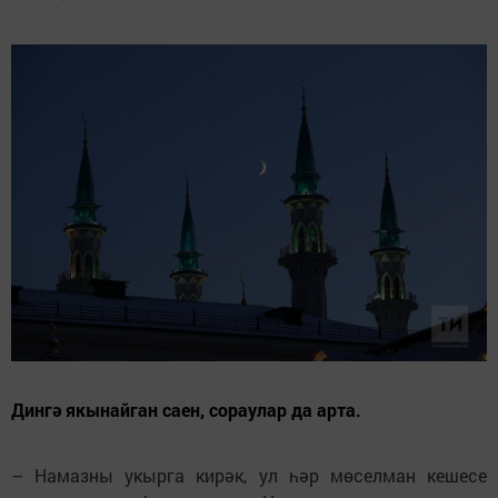
Дингә якынайган саен, сораулар да арта.
– Намазны укырга кирәк, ул һәр мөселман кешесе