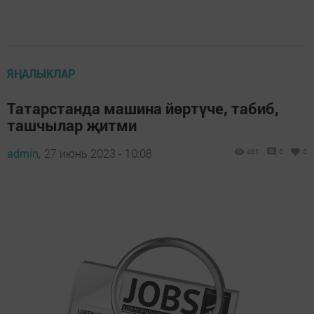
ЯҢАЛЫКЛАР
Татарстанда машина йөртүче, табиб,
ташчылар җитми
admin,
27 июнь 2023 - 10:08
461
0
0