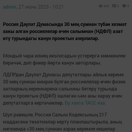
admin,
27 июнь 2023 - 10:21
400
0
0
Россия Дәүләт Думасында 30 мең сумнан түбән хезмәт
хакы алган россиялеләр өчен салымнан (НДФЛ) азат
итү турындагы канун проектын әзерлиләр.
Мондый чара илнең икътисадын үстерергә мөмкинлек
бирәчәк, дип фикер йөртә канун авторлары.
ЛДПРдан Дәүләт Думасы депутатлары айлык кереме
30 мең сумнан кимрәк булган россиялеләр өчен физик
затларның керемнәренә салымны бетерү турында
канун проектын (НДФЛ) эшләгән һәм аны карау өчен
депутатларга кертәчәкләр.
Бу хакта ТАСС яза.
Шул рәвешле, Россия Салым Кодексының 217
маддәсенә төзәтмәләр кертү планлаштырыла, аның
нигезендә «30 мең сумнан азрак керемле кешеләр