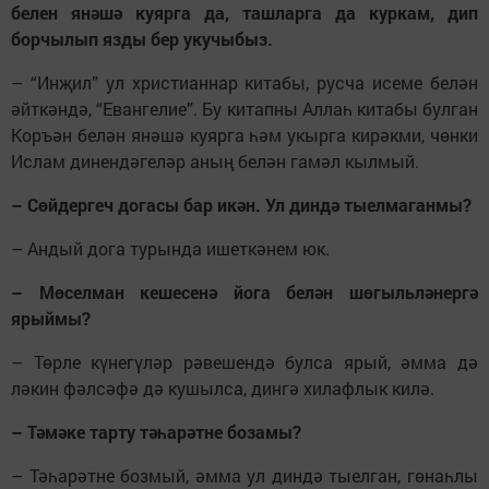
белен янәшә куярга да, ташларга да куркам, дип
борчылып язды бер укучыбыз.
– “Инҗил” ул христианнар китабы, русча исеме белән
әйткәндә, “Евангелие”. Бу китапны Аллаһ китабы булган
Коръән белән янәшә куярга һәм укырга кирәкми, чөнки
Ислам динендәгеләр аның белән гамәл кылмый.
– Сөйдергеч догасы бар икән. Ул диндә тыелмаганмы?
– Андый дога турында ишеткәнем юк.
– Мөселман кешесенә йога белән шөгыльләнергә
ярыймы?
– Төрле күнегүләр рәвешендә булса ярый, әмма дә
ләкин фәлсәфә дә кушылса, дингә хилафлык килә.
– Тәмәке тарту тәһарәтне бозамы?
– Тәһарәтне бозмый, әмма ул диндә тыелган, гөнаһлы