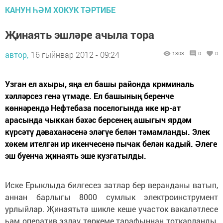
КАНУН ҺӘМ ХОКУК ТӘРТИБЕ
Җинаять эшләре ачыла тора
автор,
16 гыйнвар 2012 - 09:24
1303
0
0
Узган ел ахыры, яңа ел башы районда криминаль
хәлләрсез генә үтмәде. Ел башының беренче
көннәрендә Нефтебаза поселогында ике ир-ат
арасында чыккан бәхәс берсенең ашыгыч ярдәм
күрсәтү дәваханәсенә эләгүе белән тәмамланды. Элек
хөкем ителгән ир икенчесенә пычак белән кадый. Әлеге
эш буенча җинаять эше кузгатылды.
Иске Ерыклыда билгесез затлар бер веранданы ватып,
аннан барлыгы 8000 сумлык электроинструмент
урлыйлар. Җинаятьтә шикле кеше участок вәкаләтлесе
һәм оператив эзләү төркеме тарафыннан тоткарланды,