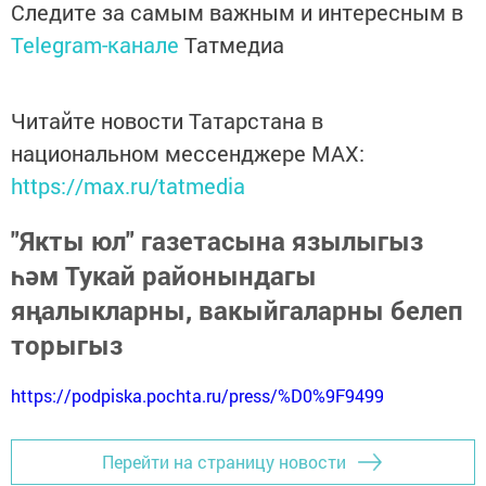
Следите за самым важным и интересным в
Telegram-канале
Татмедиа
Читайте новости Татарстана в
национальном мессенджере MАХ:
https://max.ru/tatmedia
"Якты юл" газетасына язылыгыз
һәм Тукай районындагы
яңалыкларны, вакыйгаларны белеп
торыгыз
https://podpiska.pochta.ru/press/%D0%9F9499
Перейти на страницу новости