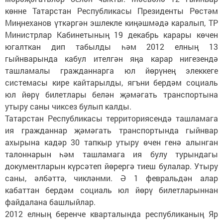
көнне Татарстан Республикасы Президенты Рөстәм
Миңнеханов үткәргән эшлекле киңәшмәдә каралып, ТР
Министрлар Кабинетының 19 декабрь карары көчен
югалткан дип табылды һәм 2012 елның 13
гыйнварында кабул ителгән яңа карар нигезендә
ташламалы гражданнарга юл йөрүнең элеккеге
системасы кире кайтарылды, ягъни бердәм социаль
юл йөрү билетлары белән җәмәгать транспортына
утыру саны чиксез булып калды.
Татарстан Республикасы территориясендә ташламага
ия гражданнар җәмәгать транспортында гыйнвар
ахырына кадәр 30 тапкыр утыру өчен генә алынган
талоннарын һәм ташламага ия булу турындагы
документларын күрсәтеп йөрергә тиеш булалар. Утыру
саны, әлбәттә, чикләнми. Ә 1 февральдән алар
кабаттан бердәм социаль юл йөрү билетларыннан
файдалана башлыйлар.
2012 елның беренче кварталында республиканың Яр