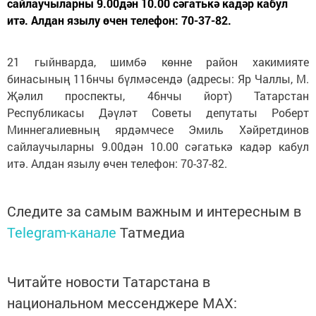
сайлаучыларны 9.00дән 10.00 сәгатькә кадәр кабул
итә. Алдан язылу өчен телефон: 70-37-82.
21 гыйнварда, шимбә көнне район хакимияте
бинасының 116нчы бүлмәсендә (адресы: Яр Чаллы, М.
Җәлил проспекты, 46нчы йорт) Татарстан
Республикасы Дәүләт Советы депутаты Роберт
Миннегалиевның ярдәмчесе Эмиль Хәйретдинов
сайлаучыларны 9.00дән 10.00 сәгатькә кадәр кабул
итә. Алдан язылу өчен телефон: 70-37-82.
Следите за самым важным и интересным в
Telegram-канале
Татмедиа
Читайте новости Татарстана в
национальном мессенджере MАХ: