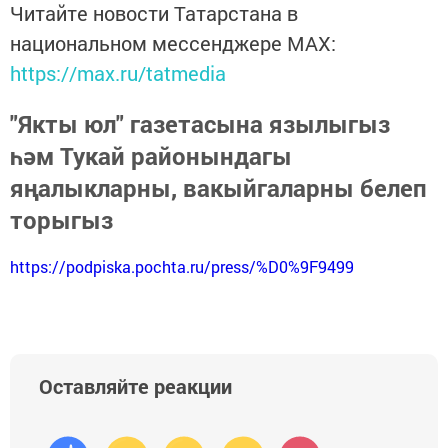
Читайте новости Татарстана в
национальном мессенджере MАХ:
https://max.ru/tatmedia
"Якты юл" газетасына язылыгыз
һәм Тукай районындагы
яңалыкларны, вакыйгаларны белеп
торыгыз
https://podpiska.pochta.ru/press/%D0%9F9499
Оставляйте реакции