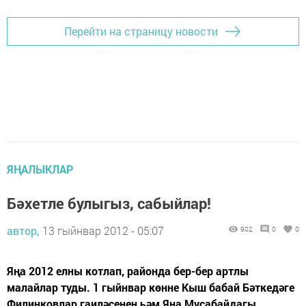
Перейти на страницу новости
ЯҢАЛЫКЛАР
Бәхетле булыгыз, сабыйлар!
автор,
13 гыйнвар 2012 - 05:07
902
0
0
Яңа 2012 елны котлап, районда бер-бер артлы
малайлар туды. 1 гыйнвар көнне Кыш бабай Бәткедәге
Филинковлар гаиләсенең һәм Яңа Мусабайдагы