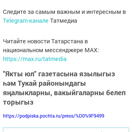
Следите за самым важным и интересным в
Telegram-канале
Татмедиа
Читайте новости Татарстана в
национальном мессенджере MАХ:
https://max.ru/tatmedia
"Якты юл" газетасына язылыгыз
һәм Тукай районындагы
яңалыкларны, вакыйгаларны белеп
торыгыз
https://podpiska.pochta.ru/press/%D0%9F9499