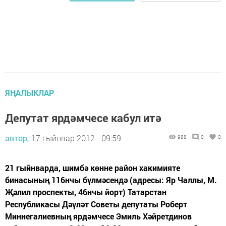
ЯҢАЛЫКЛАР
Депутат ярдәмчесе кабул итә
автор,
17 гыйнвар 2012 - 09:59
988
0
0
21 гыйнварда, шимбә көнне район хакимияте
бинасының 116нчы бүлмәсендә (адресы: Яр Чаллы, М.
Җәлил проспекты, 46нчы йорт) Татарстан
Республикасы Дәүләт Советы депутаты Роберт
Миннегалиевның ярдәмчесе Эмиль Хәйретдинов