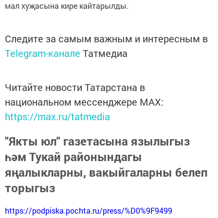
мал хуҗасына кире кайтарылды.
Следите за самым важным и интересным в
Telegram-канале
Татмедиа
Читайте новости Татарстана в
национальном мессенджере MАХ:
https://max.ru/tatmedia
"Якты юл" газетасына язылыгыз
һәм Тукай районындагы
яңалыкларны, вакыйгаларны белеп
торыгыз
https://podpiska.pochta.ru/press/%D0%9F9499