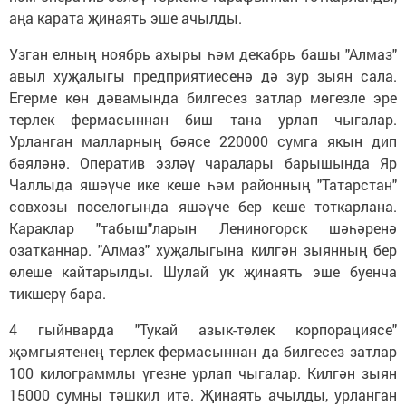
аңа карата җинаять эше ачылды.
Узган елның ноябрь ахыры һәм декабрь башы "Алмаз"
авыл хуҗалыгы предприятиесенә дә зур зыян сала.
Егерме көн дәвамында билгесез затлар мөгезле эре
терлек фермасыннан биш тана урлап чыгалар.
Урланган малларның бәясе 220000 сумга якын дип
бәяләнә. Оператив эзләү чаралары барышында Яр
Чаллыда яшәүче ике кеше һәм районның "Татарстан"
совхозы поселогында яшәүче бер кеше тоткарлана.
Караклар "табыш"ларын Лениногорск шәһәренә
озатканнар. "Алмаз" хуҗалыгына килгән зыянның бер
өлеше кайтарылды. Шулай ук җинаять эше буенча
тикшерү бара.
4 гыйнварда "Тукай азык-төлек корпорациясе"
җәмгыятенең терлек фермасыннан да билгесез затлар
100 килограммлы үгезне урлап чыгалар. Килгән зыян
15000 сумны тәшкил итә. Җинаять ачылды, урланган