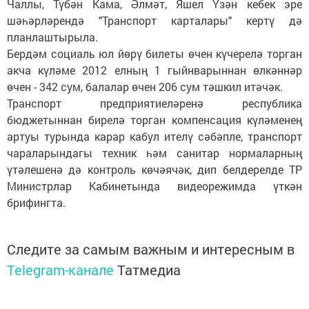
Чаллы, Түбән Кама, Әлмәт, Яшел Үзән кебек эре
шәһәрләрендә "Транспорт карталары" кертү дә
планлаштырыла.
Бердәм социаль юл йөрү билеты өчен күчерелә торган
акча күләме 2012 елның 1 гыйнварыннан өлкәннәр
өчен - 342 сум, балалар өчен 206 сум тәшкил итәчәк.
Транспорт предприятиеләренә республика
бюджетыннан бирелә торган компенсация күләменең
артуы турында карар кабул ителү сәбәпле, транспорт
чараларындагы техник һәм санитар нормаларның
үтәлешенә дә контроль көчәячәк, дип белдерелде ТР
Министрлар Кабинетында видеорежимда үткән
брифингта.
Следите за самым важным и интересным в
Telegram-канале
Татмедиа