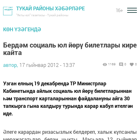
ТУКАЙ РАЙОНЫ ХӘБӘРЛӘРЕ
16+
"Якты юл" газетасы - Тукай районы
КӨН ҮЗӘГЕНДӘ
Бердәм социаль юл йөрү билетлары кире
кайта
автор,
17 гыйнвар 2012 - 13:37
1169
0
0
Узган елның 19 декабрендә ТР Министрлар
Кабинетында айлык социаль юл йөрү билетларыннан
һәм транспорт карталарыннан файдалануны айга 30
тапкырга гына калдыру турында карар кабул ителгән
иде.
Әлеге карардан ризасызлык белдереп, халык күпсанлы
мөрәҗәгатьләр белән чыкты. Мәсьәлә 12 гыйнвар