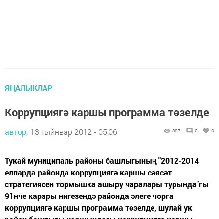
ЯҢАЛЫКЛАР
Коррупциягә каршы программа төзелде
автор,
13 гыйнвар 2012 - 05:06
887
0
0
Тукай муниципаль районы башлыгының "2012-2014
елларда районда коррупциягә каршы сәясәт
стратегиясен тормышка ашыру чаралары турында"гы
91нче карары нигезендә районда әлеге чорга
коррупциягә каршы программа төзелде, шулай ук