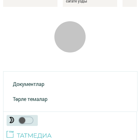
сәгате узды
Документлар
Төрле темалар