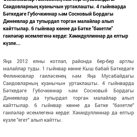
Саидовларның куанычын уртаклашты. 4 гыйнварда
Бәткедәге Губочкиннар һәм Сосновый Бордагы
Динеевлар да тупырдап торган малайлар алып
кайттылар. 6 гыйнвар көнне дә Бәтке "бәхетле"
гаиләләр исемлегенә керде: Хәмидуллиннар да елтыр
күзле...
Яңа 2012 елны котлап, районда бер-бер артлы
малайлар туды. 1 гыйнвар көнне Кыш бабай Бәткедәге
Филинковлар гаиләсенең һәм Яңа Мусабайдагы
Саидовларның куанычын уртаклашты. 4 гыйнварда
Бәткедәге Губочкиннар һәм Сосновый Бордагы
Динеевлар да тупырдап торган малайлар алып
кайттылар. 6 гыйнвар көнне дә Бәтке "бәхетле"
гаиләләр исемлегенә керде: Хәмидуллиннар да елтыр
күзле "егет" алып кайтты.