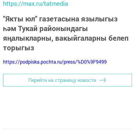
https://max.ru/tatmedia
"Якты юл" газетасына язылыгыз
һәм Тукай районындагы
яңалыкларны, вакыйгаларны белеп
торыгыз
https://podpiska.pochta.ru/press/%D0%9F9499
Перейти на страницу новости