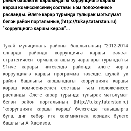
район башлыгы каршындагы коррупциягә каршы
көрәш комиссиясенең составы һәм положениесе
расланды. Әлеге карар турында тулырак мәгълүмат
белән район порталының (http://tukay.tatarstan.ru)
"коррупциягә каршы көрәш"...
Тукай муниципаль районы башлыгының "2012-2014
елларда районда коррупциягә каршы сәясәт
стратегиясен тормышка ашыру чаралары турында"гы
91нче карары нигезендә районда әлеге чорга
коррупциягә каршы программа төзелде, шулай ук
район башлыгы каршындагы коррупциягә каршы
көрәш комиссиясенең составы һәм положениесе
расланды. Әлеге карар турында тулырак мәгълүмат
белән район порталының (http://tukay.tatarstan.ru)
"коррупциягә каршы көрәш" бүлегендә танышырга
була, дип хәбәр итә хакимиятнең юридик бүлеге
башлыгы А. Хафизов.