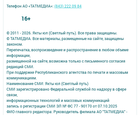
Телефон АО «ТАТМЕДИА»:
(843) 222 09 84
16+
© 2011 - 2026. Якты юл (Светлый путь). Все права защищены.
© ТАТМЕДИА. Все материалы, размещенные на сайте, защищены
законом.
Перепечатка, воспроизведение и распространение в любом объеме
информации,
размещенной на сайте, возможна только с письменного согласия
редакций СМИ.
При поддержке Республиканского агентства по печати и массовым
коммуникациям.
Наименование СМИ: Якты юл (Светлый путь)
СМИ зарегистрировано Федеральной службой по надзору в сфере
связи,
информационных технологий и массовых коммуникаций
запись о регистрации СМИ ЭЛ № ФС 77 - 90170 от 07.10.2025
ФИО главного редактора: Руководитель филиала АО "ТАТМЕДИА" -
главный редактор Аверьянова Олеся Борисовна
Адрес редакции: 423807, Республика Татарстан, город Набережные
Челны, проспект Мусы Джалиля, 46
Телефон редакции: 8 (8552) 70-17-58 - редактор;
8 (8552) 70-25-48 - бухгалтер;