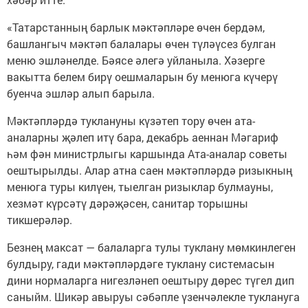
«Татарстанның барлык мәктәпләре өчен бердәм,
башлангыч мәктәп балалары өчен түләүсез булган
меню эшләнелде. Бәясе әлегә уйланыла. Хәзерге
вакытта белем бирү оешмаларын бу менюга күчерү
буенча эшләр алып барыла.
Мәктәпләрдә туклануны күзәтеп тору өчен ата-
аналарны җәлеп итү бара, декабрь аеннан Мәгариф
һәм фән министрлыгы каршында Ата-аналар советы
оештырылды. Алар атна саен мәктәпләрдә ризыкның
менюга туры килүен, тыелган ризыклар булмауны,
хезмәт күрсәтү дәрәҗәсен, санитар торышны
тикшерәләр.
Безнең максат — балаларга тулы туклану мөмкинлеген
булдыру, гади мәктәпләрдәге туклану системасын
дини нормаларга нигезләнеп оештыру дөрес түгел дип
саныйм. Шикәр авыруы сәбәпле үзенчәлекле туклануга