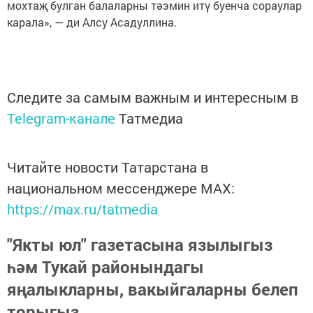
мохтаҗ булган балаларны тәэмин итү буенча сораулар
карала», — ди Алсу Асадуллина.
Следите за самым важным и интересным в
Telegram-канале
Татмедиа
Читайте новости Татарстана в
национальном мессенджере MАХ:
https://max.ru/tatmedia
"Якты юл" газетасына язылыгыз
һәм Тукай районындагы
яңалыкларны, вакыйгаларны белеп
торыгыз