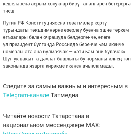
кешеләренә аерым хокуклар бирү таләпләрен бетерергә
тиеш.
Путин РФ Конституциясенә төзәтмәләр кертү
турындагы тәкъдимнәрне әзерләү буенча эшче төркем
әгъзалары белән очрашуда белдергәнчә, әлегә
ул президент булганда Россиядә беренче һәм икенче
номерлы ата-ана булмаячак — «әти һәм әни булачак».
Шул ук вакытта дәүләт башлыгы бу норманы илнең төп
законында язарга кирәкме икәнен ачыкламады.
Следите за самым важным и интересным в
Telegram-канале
Татмедиа
Читайте новости Татарстана в
национальном мессенджере MАХ:
https://max.ru/tatmedia