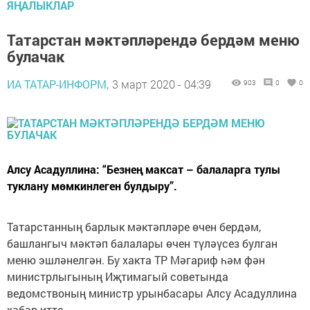
ЯҢАЛЫКЛАР
Татарстан мәктәпләрендә бердәм меню
булачак
ИА ТАТАР-ИНФОРМ,
3 март 2020 - 04:39
903
0
0
Алсу Асадуллина: “Безнең максат – балаларга тулы
туклану мөмкинлеген булдыру”.
Татарстанның барлык мәктәпләре өчен бердәм,
башлангыч мәктәп балалары өчен түләүсез булган
меню эшләнелгән. Бу хакта ТР Мәгариф һәм фән
министрлыгының Иҗтимагый советында
ведомствоның министр урынбасары Алсу Асадуллина
хәбәр итте.