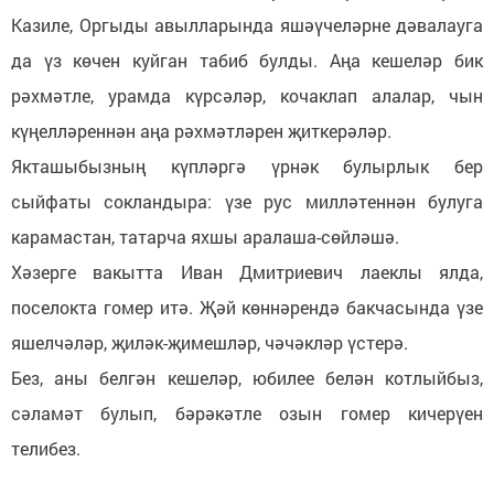
Казиле, Оргыды авылларында яшәүчеләрне дәвалауга
да үз көчен куйган табиб булды. Аңа кешеләр бик
рәхмәтле, урамда күрсәләр, кочаклап алалар, чын
күңелләреннән аңа рәхмәтләрен җиткерәләр.
Якташыбызның күпләргә үрнәк булырлык бер
сыйфаты сокландыра: үзе рус милләтеннән булуга
карамастан, татарча яхшы аралаша-сөйләшә.
Хәзерге вакытта Иван Дмитриевич лаеклы ялда,
поселокта гомер итә. Җәй көннәрендә бакчасында үзе
яшелчәләр, җиләк-җимешләр, чәчәкләр үстерә.
Без, аны белгән кешеләр, юбилее белән котлыйбыз,
сәламәт булып, бәрәкәтле озын гомер кичерүен
телибез.