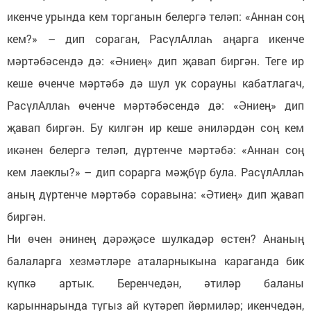
икенче урында кем торганын белергә теләп: «Аннан соң
кем?» – дип сораган, РасүлАллаһ аңарга икенче
мәртәбәсендә дә: «Әниең» дип җавап биргән. Теге ир
кеше өченче мәртәбә дә шул ук сорауны кабатлагач,
РасүлАллаһ өченче мәртәбәсендә дә: «Әниең» дип
җавап биргән. Бу килгән ир кеше әниләрдән соң кем
икәнен белергә теләп, дүртенче мәртәбә: «Аннан соң
кем лаеклы?» – дип сорарга мәҗбүр була. РасүлАллаһ
аның дүртенче мәртәбә соравына: «Әтиең» дип җавап
биргән.
Ни өчен әнинең дәрәҗәсе шулкадәр өстен? Ананың
балаларга хезмәтләре аталарныкына караганда бик
күпкә артык. Беренчедән, әтиләр баланы
карыннарында тугыз ай күтәреп йөрмиләр; икенчедән,