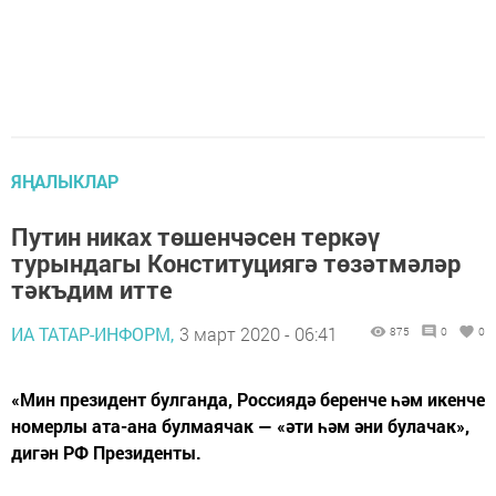
ЯҢАЛЫКЛАР
Путин никах төшенчәсен теркәү
турындагы Конституциягә төзәтмәләр
тәкъдим итте
ИА ТАТАР-ИНФОРМ,
3 март 2020 - 06:41
875
0
0
«Мин президент булганда, Россиядә беренче һәм икенче
номерлы ата-ана булмаячак — «әти һәм әни булачак»,
дигән РФ Президенты.