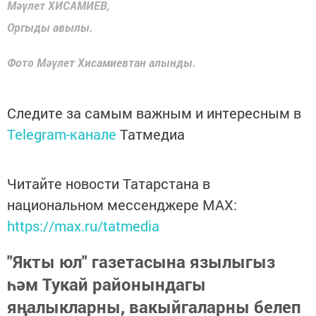
Мәүлет ХИСАМИЕВ,
Оргыды авылы.
Фото Мәүлет Хисамиевтан алынды.
Следите за самым важным и интересным в
Telegram-канале
Татмедиа
Читайте новости Татарстана в
национальном мессенджере MАХ:
https://max.ru/tatmedia
"Якты юл" газетасына язылыгыз
һәм Тукай районындагы
яңалыкларны, вакыйгаларны белеп