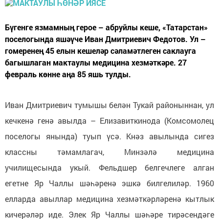
Бүгенге язмамның герое – абруйлы кеше, «Татарстан»
поселогында яшәүче Иван Дмитриевич Федотов. Ул –
гомеренең 45 елын кешеләр сәламәтлеген саклауга
багышлаган мактаулы медицина хезмәткәре. 27
февраль көнне аңа 85 яшь тулды.
Иван Дмитриевич тумышы белән Тукай районыннан, ул
кечкенә генә авылда – Елизавиткинода (Комсомолец
поселогы янында) туып үсә. Кнәз авылында сигез
классны тәмамлагач, Минзәлә медицина
училищесында укый. Фельдшер белгечлеге алган
егетне Яр Чаллы шәһәренә эшкә билгелиләр. 1960
елларда авыллар медицина хезмәткәрләренә кытлык
кичерәләр иде. Элек Яр Чаллы шәһәре тирәсендәге