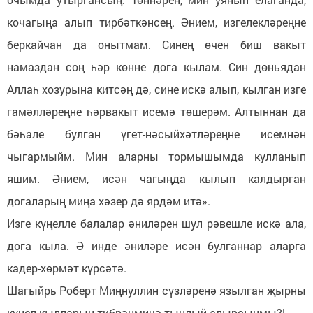
кочагыңа алып тирбәткәнсең. Әнием, изгелекләреңне
беркайчан да онытмам. Синең өчен биш вакыт
намаздан соң һәр көнне дога кылам. Син дөньядан
Аллаһ хозурына китсәң дә, сине искә алып, кылган изге
гамәлләреңне һәрвакыт исемә төшерәм. Алтыннан да
бәһале булган үгет-нәсыйхәтләреңне исемнән
чыгармыйм. Мин аларны тормышымда кулланып
яшим. Әнием, исән чагыңда кылып калдырган
догаларың миңа хәзер дә ярдәм итә».
Изге күңелле балалар әниләрен шул рәвешле искә ала,
дога кыла. Ә инде әниләре исән булганнар аларга
кадер-хөрмәт күрсәтә.
Шагыйрь Роберт Миңнуллин сүзләренә язылган җырны
күңел кылларың тибрәнмичә тыңлый алырсыңмы?!