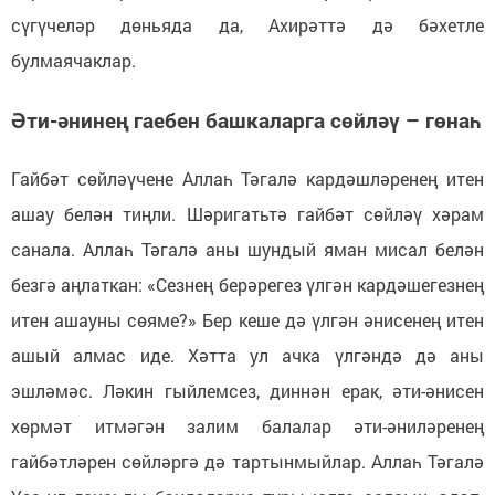
сүгүчеләр дөньяда да, Ахирәттә дә бәхетле
булмаячаклар.
Әти-әнинең гаебен башкаларга сөйләү – гөнаһ
Гайбәт сөйләүчене Аллаһ Тәгалә кардәшләренең итен
ашау белән тиңли. Шәригатьтә гайбәт сөйләү хәрам
санала. Аллаһ Тәгалә аны шундый яман мисал белән
безгә аңлаткан: «Сезнең берәрегез үлгән кардәшегезнең
итен ашауны сөяме?» Бер кеше дә үлгән әнисенең итен
ашый алмас иде. Хәтта ул ачка үлгәндә дә аны
эшләмәс. Ләкин гыйлемсез, диннән ерак, әти-әнисен
хөрмәт итмәгән залим балалар әти-әниләренең
гайбәтләрен сөйләргә дә тартынмыйлар. Аллаһ Тәгалә