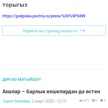
торыгыз
https://podpiska.pochta.ru/press/%D0%9F9499
Перейти на страницу новости
ДИН ВӘ МӘГЫЙШӘТ
Аналар – барлык кешеләрдән дә өстен
Зәрия Вәлиева,
2 март 2020 - 12:15
2672
0
0