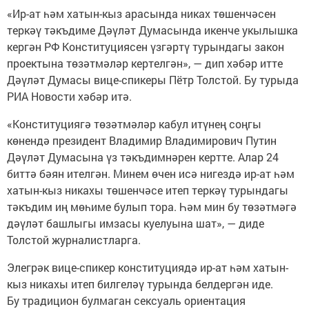
«Ир-ат һәм хатын-кыз арасында никах төшенчәсен
теркәү тәкъдиме Дәүләт Думасында икенче укылышка
кергән РФ Конституциясен үзгәртү турындагы закон
проектына төзәтмәләр кертелгән», — дип хәбәр итте
Дәүләт Думасы вице-спикеры Пётр Толстой. Бу турыда
РИА Новости хәбәр итә.
«Конституциягә төзәтмәләр кабул итүнең соңгы
көнендә президент Владимир Владимирович Путин
Дәүләт Думасына үз тәкъдимнәрен кертте. Алар 24
биттә бәян ителгән. Минем өчен исә нигездә ир-ат һәм
хатын-кыз никахы төшенчәсе итеп теркәү турындагы
тәкъдим иң мөһиме булып тора. Һәм мин бу төзәтмәгә
дәүләт башлыгы имзасы куелуына шат», — диде
Толстой журналистларга.
Элегрәк вице-спикер конституциядә ир-ат һәм хатын-
кыз никахы итеп билгеләү турында белдергән иде.
Бу традицион булмаган сексуаль ориентация