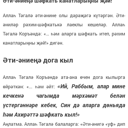
Әти-әниеңә шәфкать канатларыңны җәй!
Аллаһ Тәгалә әти-әнине олы дәрәҗәгә күтәргән. Әти-
әниләр рәхим-шәфкатькә лаеклы кешеләр. Аллаһ
Тәгалә Коръәндә: «… һәм аларга шәфкать итеп, рәхим
канатларыңны җәй!» дигән.
Әти-әниеңә дога кыл
Аллаһ Тәгалә Коръәндә ата-ана өчен дога кылырга
«Ий, Раббым, алар мине
өйрәткән: «... һәм әйт:
кечкенә чагымда мәрхәмәт белән
үстергәннәре кебек, Син дә аларга дөньяда
һәм Ахирәттә шәфкать кыл!»
Аңлатма. Аллаһ Тәгалә балаларга: «Әти-әнигә «уф» дип