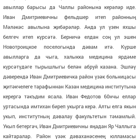
авыллар барысы да Чаллы районына керәләр иде.
Иван Дмитриевичны фельдшер итеп районның
Мәләкәс авылына җибәрәләр. Анда ул үзен яхшы
белгеч итеп күрсәтә. Берничә елдан соң ул эшен
Новотроицкое поселогында дәвам итә. Күрше
авылларга да чыга, халыкка медицина ярдәме
күрсәтүдәге тырышлыгы белән абруй казана. Эшләү
дәверендә Иван Дмитриевичка район үзәк больницасы
җитәкчелеге тарафыннан Казан медицина институтына
керергә тәкъдим ясала. Иван Федотов 60нчы еллар
уртасында имтихан биреп укырга керә. Алты елга якын
укып, институтның дәвалау факультетын тәмамлый.
Укып бетергәч, Иван Дмитриевичны яңадан Яр Чаллыга
кайтаралар. Район үзәк дәваханәсенең юлламасы