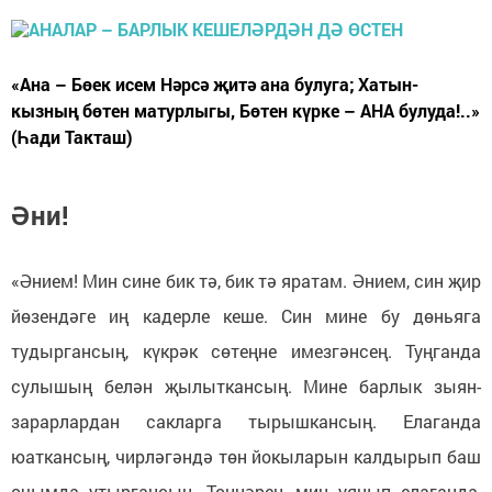
«Ана – Бөек исем Нәрсә җитә ана булуга; Хатын-
кызның бөтен матурлыгы, Бөтен күрке – АНА булуда!..»
(Һади Такташ)
Әни!
«Әнием! Мин сине бик тә, бик тә яратам. Әнием, син җир
йөзендәге иң кадерле кеше. Син мине бу дөньяга
тудыргансың, күкрәк сөтеңне имезгәнсең. Туңганда
сулышың белән җылыткансың. Мине барлык зыян-
зарарлардан сакларга тырышкансың. Елаганда
юаткансың, чирләгәндә төн йокыларын калдырып баш
очымда утыргансың. Төннәрен, мин уянып елаганда,