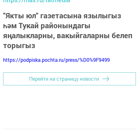
"Якты юл" газетасына язылыгыз
һәм Тукай районындагы
яңалыкларны, вакыйгаларны белеп
торыгыз
https://podpiska.pochta.ru/press/%D0%9F9499
Перейти на страницу новости