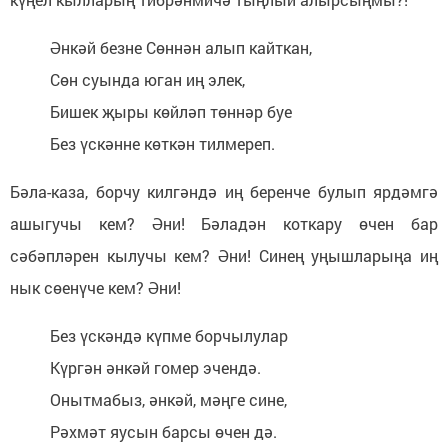
Әнкәй безне Сөннән алып кайткан,
Сөн суында юган иң элек,
Бишек җыры көйләп төннәр буе
Без үскәнне көткән тилмереп.
Бәла-каза, борчу килгәндә иң беренче булып ярдәмгә
ашыгучы кем? Әни! Бәладән коткару өчен бар
сәбәпләрен кылучы кем? Әни! Синең уңышларыңа иң
нык сөенүче кем? Әни!
Без үскәндә күпме борчылулар
Күргән әнкәй гомер эчендә.
Онытмабыз, әнкәй, мәңге сине,
Рәхмәт яусын барсы өчен дә.