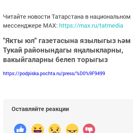
Читайте новости Татарстана в национальном
мессенджере MАХ:
https://max.ru/tatmedia
"Якты юл" газетасына язылыгыз һәм
Тукай районындагы яңалыкларны,
вакыйгаларны белеп торыгыз
https://podpiska.pochta.ru/press/%D0%9F9499
Оставляйте реакции