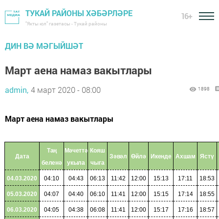
ТУКАЙ РАЙОНЫ ХӘБӘРЛӘРЕ
16+
"Якты юл" газетасы - Тукай районы
ДИН ВӘ МӘГЫЙШӘТ
Март аена намаз вакытлары
admin,
4 март 2020 - 08:00
1898
Март аена намаз вакытлары
Таң
Мәчеттә
Кояш
Дата
Зәвәл
Өйлә
Икенде
Ахшам
Ястү
беленә
укыла
чыга
04.03.2020
04:10
04:43
06:13
11:42
12:00
15:13
17:11
18:53
05.03.2020
04:07
04:40
06:10
11:41
12:00
15:15
17:14
18:55
06.03.2020
04:05
04:38
06:08
11:41
12:00
15:17
17:16
18:57