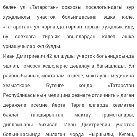
белән ул «Татарстан» совхозы поселогындагы зур
хуҗалыклы участок больницасына эшкә килә.
«Татарстан» ул чорларда гөрләп торган хуҗалык иде,
бу совхозга тирә-як авыллардан килеп эшкә
урнашучылар күп булды.
Иван Дмитриевич 42 ел шушы участок больницасында
эшләп, гомерен кешеләрне дәвалауга багышлады. Ул
районыбызның мөхтәрәм кешесе, мактаулы медицина
хезмәткәре. Бүгенге көндә «Татарстан
Республикасының медицина хезмәте отличнигы» дигән
дәрәҗәле исемне йөртә. Төрле елларда хезмәтен
бәяләп тапшырылган мактау грамоталары,
дипломнары бихисап. Иван Дмитриевич участок
больницасында эшләгән чорда Чыршылы, Күгәш,