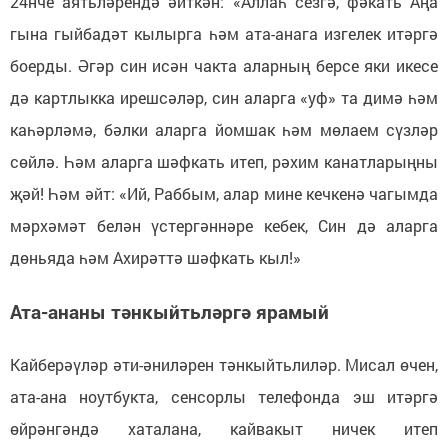
24нче аятьләрендә әйткән: «Аллаһ сезгә, фәкать Аңа
гына гыйбадәт кылырга һәм ата-анага изгелек итәргә
боерды. Әгәр син исән чакта аларның берсе яки икесе
дә картлыкка ирешсәләр, син аларга «уф» та димә һәм
каһәрләмә, бәлки аларга йомшак һәм мөлаем сүзләр
сөйлә. Һәм аларга шәфкать итеп, рәхим канатларыңны
җәй! Һәм әйт: «Ий, Раббым, алар мине кечкенә чагымда
мәрхәмәт белән үстергәннәре кебек, Син дә аларга
дөньяда һәм Ахирәттә шәфкать кыл!»
Ата-ананы тәнкыйтьләргә ярамый
Кайберәүләр әти-әниләрен тәнкыйтьлиләр. Мисал өчен,
ата-ана ноутбукта, сенсорлы телефонда эш итәргә
өйрәнгәндә хаталана, кайвакыт ничек итеп