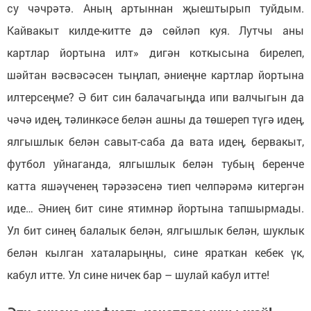
су чәчрәтә. Аның артыннан җыештырып туйдым.
Кайвакыт килде-китте дә сөйләп куя. Лутчы аны
картлар йортына илт» дигән коткысына бирелеп,
шәйтан вәсвәсәсен тыңлап, әниеңне картлар йортына
илтерсеңме? Ә бит син балачагыңда ипи валчыгын да
чәчә идең, тәлинкәсе белән ашны да төшереп түгә идең,
ялгышлык белән савыт-саба да вата идең, бервакыт,
футбол уйнаганда, ялгышлык белән тубың беренче
катта яшәүченең тәрәзәсенә тиеп челпәрәмә китергән
иде… Әниең бит сине ятимнәр йортына тапшырмады.
Ул бит синең балалык белән, ялгышлык белән, шуклык
белән кылган хаталарыңны, сине яраткан кебек үк,
кабул итте. Ул сине ничек бар – шулай кабул итте!