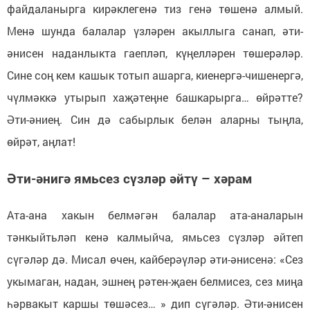
файдаланырга кирәклегенә тиз генә төшенә алмый.
Менә шунда балалар үзләрен акыллыга санап, әти-
әнисен наданлыкта гаепләп, күңелләрен төшерәләр.
Сине соң кем кашык тотып ашарга, киенергә-чишенергә,
чүлмәккә утырып хаҗәтеңне башкарырга… өйрәтте?
Әти-әниең. Син дә сабырлык белән аларны тыңла,
өйрәт, аңлат!
Әти-әнигә ямьсез сүзләр әйтү – хәрам
Ата-ана хакын белмәгән балалар ата-аналарын
тәнкыйтьләп кенә калмыйча, ямьсез сүзләр әйтеп
сүгәләр дә. Мисал өчен, кайберәүләр әти-әнисенә: «Сез
укымаган, надан, эшнең рәтен-җаен белмисез, сез миңа
һәрвакыт каршы төшәсез… » дип сүгәләр. Әти-әнисен