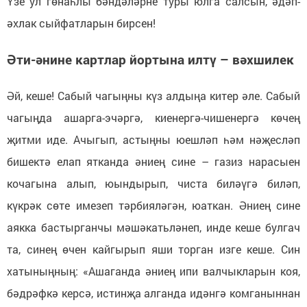
Үзе ул гөнаһлы бәндәләрне туры юлга салсын, әдәп-
әхлак сыйфатларын бирсен!
Әти-әнине картлар йортына илтү – вәхшилек
Әй, кеше! Сабый чагыңны күз алдыңа китер әле. Сабый
чагыңда ашарга-эчәргә, киенергә-чишенергә көчең
җитми иде. Ачыгып, астыңны юешләп һәм нәҗесләп
бишектә елап ятканда әниең сине – газиз нарасыен
кочагына алып, юындырып, чиста биләүгә биләп,
күкрәк сөте имезеп тәрбияләгән, юаткан. Әниең сине
аякка бастырганчы мәшәкатьләнеп, инде кеше булгач
та, синең өчен кайгырып яши торган изге кеше. Син
хатыныңның: «Ашаганда әниең ипи валчыкларын коя,
бәдрәфкә керсә, истинҗа алганда идәнгә комганыннан