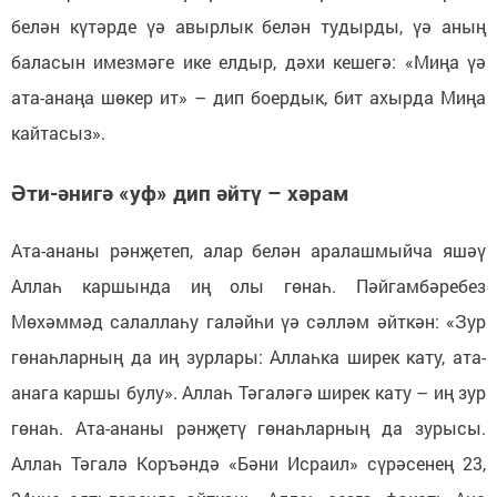
белән күтәрде үә авырлык белән тудырды, үә аның
баласын имезмәге ике елдыр, дәхи кешегә: «Миңа үә
ата-анаңа шөкер ит» – дип боердык, бит ахырда Миңа
кайтасыз».
Әти-әнигә «уф» дип әйтү – хәрам
Ата-ананы рәнҗетеп, алар белән аралашмыйча яшәү
Аллаһ каршында иң олы гөнаһ. Пәйгамбәребез
Мөхәммәд салаллаһу галәйһи үә сәлләм әйткән: «Зур
гөнаһларның да иң зурлары: Аллаһка ширек кату, ата-
анага каршы булу». Аллаһ Тәгаләгә ширек кату – иң зур
гөнаһ. Ата-ананы рәнҗетү гөнаһларның да зурысы.
Аллаһ Тәгалә Коръәндә «Бәни Исраил» сүрәсенең 23,