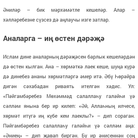
Әниләр – бик мәрхәмәтле кешеләр. Алар –
хәлләребезне сүзсез дә аңлаучы изге затлар.
Аналарга – иң өстен дәрәҗә
Ислам дине аналарның дәрәҗәсен барлык кешеләрдән
дә өстен кылган. Ана – хөрмәткә лаек кеше, шуңа күрә
дә динебез ананы хөрмәтләргә әмер итә. Әбү Һөрәйра
дигән сәхабадан риваять ителгән хәдис. Ул:
«Пәйгамбәребез Мөхәммәд салаллаһу галәйһи үә
сәлләм янына бер ир килеп: «Әй, Аллаһның илчесе,
хөрмәт итүгә иң күбе кем лаеклы?» – дип сораган.
Пәйгамбәребез салаллаһу галәйһи үә сәлләм аңа:
«Әниең» – дип җавап биргән. Бу ир әнисеннән соң