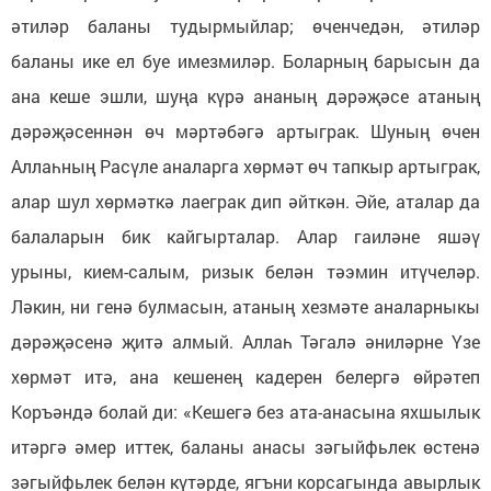
әтиләр баланы тудырмыйлар; өченчедән, әтиләр
баланы ике ел буе имезмиләр. Боларның барысын да
ана кеше эшли, шуңа күрә ананың дәрәҗәсе атаның
дәрәҗәсеннән өч мәртәбәгә артыграк. Шуның өчен
Аллаһның Расүле аналарга хөрмәт өч тапкыр артыграк,
алар шул хөрмәткә лаеграк дип әйткән. Әйе, аталар да
балаларын бик кайгырталар. Алар гаиләне яшәү
урыны, кием-салым, ризык белән тәэмин итүчеләр.
Ләкин, ни генә булмасын, атаның хезмәте аналарныкы
дәрәҗәсенә җитә алмый. Аллаһ Тәгалә әниләрне Үзе
хөрмәт итә, ана кешенең кадерен белергә өйрәтеп
Коръәндә болай ди: «Кешегә без ата-анасына яхшылык
итәргә әмер иттек, баланы анасы зәгыйфьлек өстенә
зәгыйфьлек белән күтәрде, ягъни корсагында авырлык