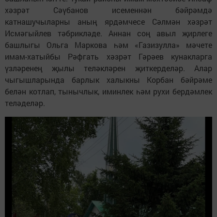
хәзрәт Сәүбанов исеменнән бәйрәмдә
катнашучыларны аның ярдәмчесе Сәлмән хәзрәт
Исмәгыйлев тәбрикләде. Аннан соң авыл җирлеге
башлыгы Ольга Маркова һәм «Газизулла» мәчете
имам-хатыйбы Рәфгать хәзрәт Гәрәев кунакларга
үзләренең җылы теләкләрен җиткерделәр. Алар
чыгышларында барлык халыкны Корбан бәйрәме
белән котлап, тынычлык, иминлек һәм рухи бердәмлек
теләделәр.