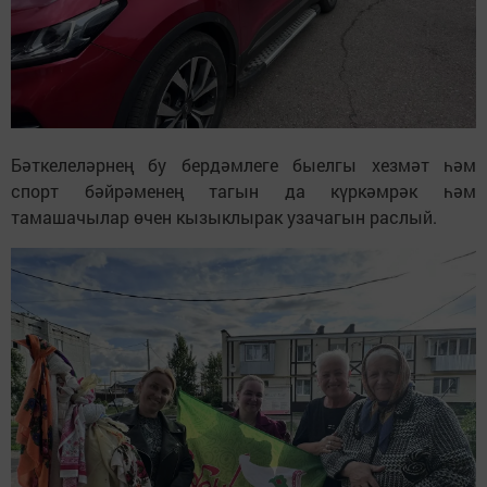
Бәткелеләрнең бу бердәмлеге быелгы хезмәт һәм
спорт бәйрәменең тагын да күркәмрәк һәм
тамашачылар өчен кызыклырак узачагын раслый.