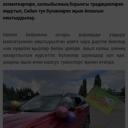
хезмәткәрләре, халкыбызның борынгы традицияләрен
яңартып, Сабан туе бүләкләрен җыю йоласын
оештырдылар.
Милли бәйрәмне югары дәрәҗәдә уздыру
максатыннан оештырылган әлеге чара дәртле биюләр
һәм күңелле җырлар белән үрелде. Авыл халкы үзенең
юмартлыгын күрсәтте: бүләкләр шулкадәр күп иде,
аларны җыю өчен махсус транспорт җәлеп ителде.