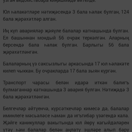
Юл һәлакәтләре нәтиҗәсендә 3 бала һәлак булган, 124
бала җәрәхәтләр алган.
Иң күп аварияләр җәяүле балалар катнашында булган.
Ел башыннан мондый 56 очрак теркәлгән. Аларның
берсендә бала һәлак булган. Барлыгы 56 бала
җәрәхәтләнгән.
Балаларның үз саксызлыгы аркасында 17 юл һәлакәте
килеп чыккан. Бу очракларда 17 бала зыян күргән.
Транспорт чарасы белән идарә иткән балигъ
булмаганнар катнашында 3 авария булган. Нәтиҗәдә 3
бала җәрәхәтләнгән.
Белгечләр әйтүенчә, күрсәткечләр кимесә дә, балалар
иминлеге мәсьәләсе һаман да игътибар үзәгендә кала.
Җәйге каникуллар вакытында юл йөрү кагыйдәләрен
үтәү һәм балалар белән аңлату эшләре алып бару