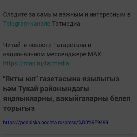
Следите за самым важным и интересным в
Telegram-канале
Татмедиа
Читайте новости Татарстана в
национальном мессенджере MАХ:
https://max.ru/tatmedia
"Якты юл" газетасына язылыгыз
һәм Тукай районындагы
яңалыкларны, вакыйгаларны белеп
торыгыз
https://podpiska.pochta.ru/press/%D0%9F9499