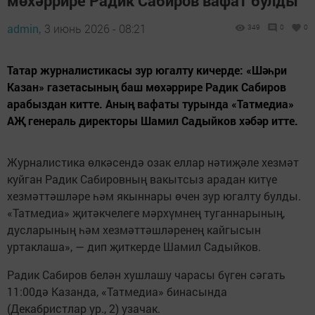
мөхәррире Радик Сабиров вафат булды
admin,
3 июнь 2026 - 08:21
349
0
0
Татар журналистикасы зур югалту кичерде: «Шәһри
Казан» газетасының баш мөхәррире Радик Сабиров
арабыздан китте. Аның вафаты турында «Татмедиа»
АҖ генераль директоры Шамил Садыйков хәбәр итте.
Журналистика өлкәсендә озак еллар нәтиҗәле хезмәт
куйган Радик Сабировның вакытсыз арадан китүе
хезмәттәшләре һәм якыннары өчен зур югалту булды.
«Татмедиа» җитәкчелеге мәрхүмнең туганнарының,
дусларының һәм хезмәттәшләренең кайгысын
уртаклаша», — дип җиткерде Шамил Садыйков.
Радик Сабиров белән хушлашу чарасы бүген сәгать
11:00дә Казанда, «Татмедиа» бинасында
(Декабристлар ур., 2) узачак.