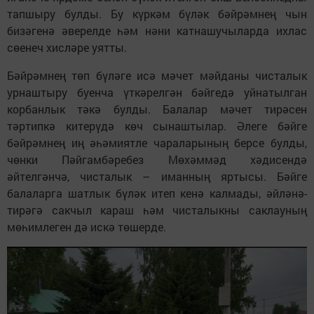
тапшыру булды. Бу күркәм бүләк бәйрәмнең чын
бизәгенә әверелде һәм нәни катнашучыларда ихлас
сөенеч хисләре уятты.
Бәйрәмнең төп бүләге исә мәчет мәйданы чисталык
урнаштыру буенча үткәрелгән бәйгедә уйнатылган
корбанлык тәкә булды. Балалар мәчет тирәсен
тәртипкә китерүдә көч сынаштылар. Әлеге бәйге
бәйрәмнең иң әһәмиятле чараларының берсе булды,
чөнки Пәйгамбәребез Мөхәммәд хәдисендә
әйтелгәнчә, чисталык – иманның яртысы. Бәйге
балаларга шатлык бүләк итеп кенә калмады, әйләнә-
тирәгә сакчыл караш һәм чисталыкны саклауның
мөһимлеген дә искә төшерде.