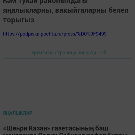
һәм Тукай районындагы
яңалыкларны, вакыйгаларны белеп
торыгыз
https://podpiska.pochta.ru/press/%D0%9F9499
Перейти на страницу новости
ЯҢАЛЫКЛАР
«Шәһри Казан» газетасының баш