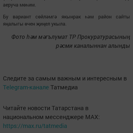
аеруча мөһим.
Бу вариант сөйләмгә якынрак һәм район сайты
яңалыгы өчен җиңел укыла.
Фото һәм мәгълүмат ТР Прокуратурасының
рәсми каналыннан алынды
Следите за самым важным и интересным в
Telegram-канале
Татмедиа
Читайте новости Татарстана в
национальном мессенджере MАХ:
https://max.ru/tatmedia