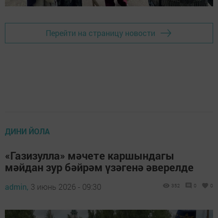
Перейти на страницу новости
ДИНИ ЙОЛА
«Газизулла» мәчете каршындагы
мәйдан зур бәйрәм үзәгенә әверелде
admin,
3 июнь 2026 - 09:30
352
0
0