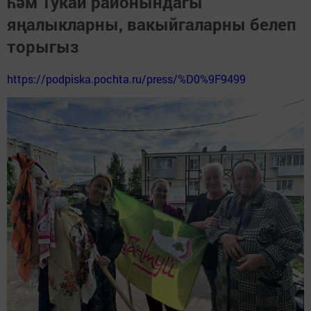
һәм Тукай районындагы
яңалыкларны, вакыйгаларны белеп
торыгыз
https://podpiska.pochta.ru/press/%D0%9F9499