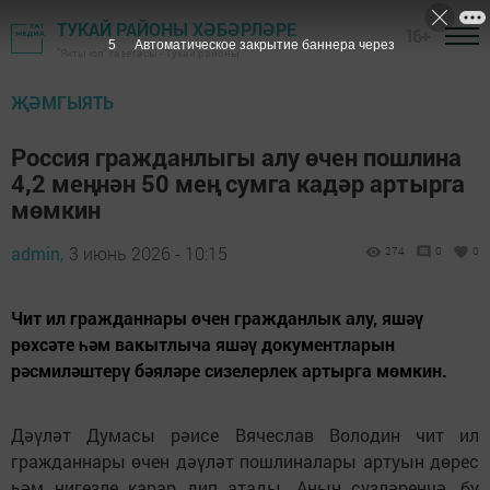
ТУКАЙ РАЙОНЫ ХӘБӘРЛӘРЕ
16+
3
Автоматическое закрытие баннера через
"Якты юл" газетасы - Тукай районы
ҖӘМГЫЯТЬ
Россия гражданлыгы алу өчен пошлина
4,2 меңнән 50 мең сумга кадәр артырга
мөмкин
admin,
3 июнь 2026 - 10:15
274
0
0
Чит ил гражданнары өчен гражданлык алу, яшәү
рөхсәте һәм вакытлыча яшәү документларын
рәсмиләштерү бәяләре сизелерлек артырга мөмкин.
Дәүләт Думасы рәисе Вячеслав Володин чит ил
гражданнары өчен дәүләт пошлиналары артуын дөрес
һәм нигезле карар дип атады. Аның сүзләренчә, бу