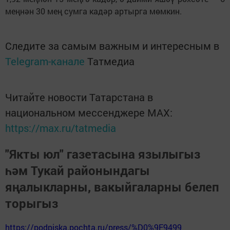
меңнән 30 мең сумга кадәр артырга мөмкин.
Следите за самым важным и интересным в
Telegram-канале
Татмедиа
Читайте новости Татарстана в
национальном мессенджере MАХ:
https://max.ru/tatmedia
"Якты юл" газетасына язылыгыз
һәм Тукай районындагы
яңалыкларны, вакыйгаларны белеп
торыгыз
https://podpiska.pochta.ru/press/%D0%9F9499