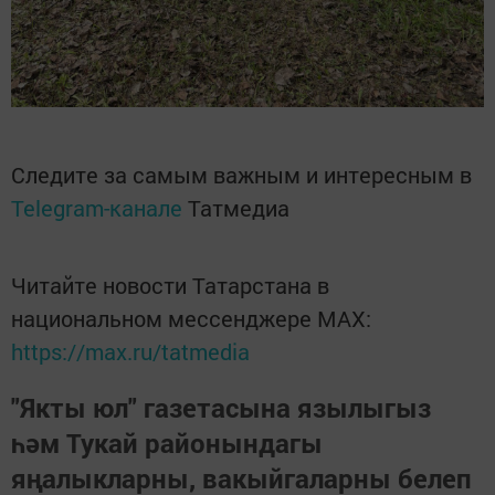
Следите за самым важным и интересным в
Telegram-канале
Татмедиа
Читайте новости Татарстана в
национальном мессенджере MАХ:
https://max.ru/tatmedia
"Якты юл" газетасына язылыгыз
һәм Тукай районындагы
яңалыкларны, вакыйгаларны белеп