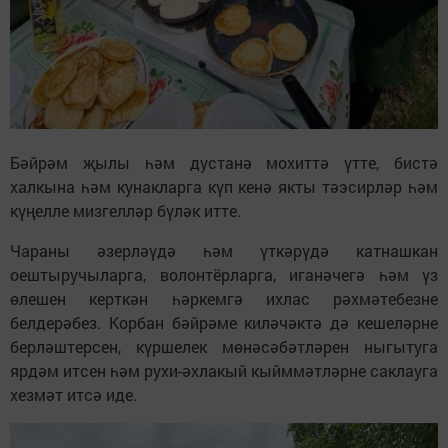
Бәйрәм җылы һәм дустанә мохиттә үтте, бистә
халкына һәм кунакларга күп кенә якты тәэсирләр һәм
күңелле мизгелләр бүләк итте.
Чараны әзерләүдә һәм үткәрүдә катнашкан
оештыручыларга, волонтёрларга, иганәчегә һәм үз
өлешен керткән һәркемгә ихлас рәхмәтебезне
белдерәбез. Корбан бәйрәме киләчәктә дә кешеләрне
берләштерсен, күршелек мөнәсәбәтләрен ныгытуга
ярдәм итсен һәм рухи-әхлакый кыйммәтләрне саклауга
хезмәт итсә иде.