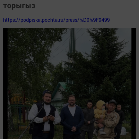
торыгыз
https://podpiska.pochta.ru/press/%D0%9F9499