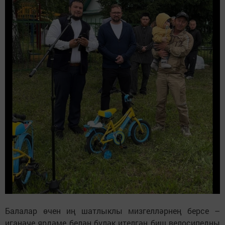
Балалар өчен иң шатлыклы мизгелләрнең берсе –
иганәче ярдәме белән бүләк ителгән биш велосипедны