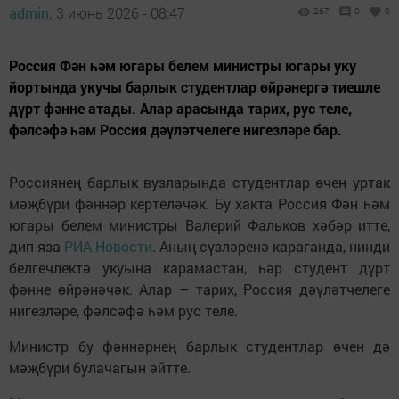
admin,
3 июнь 2026 - 08:47
267
0
0
Россия Фән һәм югары белем министры югары уку
йортында укучы барлык студентлар өйрәнергә тиешле
дүрт фәнне атады. Алар арасында тарих, рус теле,
фәлсәфә һәм Россия дәүләтчелеге нигезләре бар.
Россиянең барлык вузларында студентлар өчен уртак
мәҗбүри фәннәр кертеләчәк. Бу хакта Россия Фән һәм
югары белем министры Валерий Фальков хәбәр итте,
дип яза
РИА Новости
. Аның сүзләренә караганда, нинди
белгечлектә укуына карамастан, һәр студент дүрт
фәнне өйрәнәчәк. Алар – тарих, Россия дәүләтчелеге
нигезләре, фәлсәфә һәм рус теле.
Министр бу фәннәрнең барлык студентлар өчен дә
мәҗбүри булачагын әйтте.