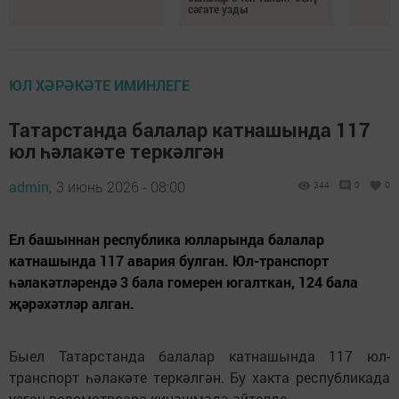
сәгате узды
ЮЛ ХӘРӘКӘТЕ ИМИНЛЕГЕ
Татарстанда балалар катнашында 117
юл һәлакәте теркәлгән
admin,
3 июнь 2026 - 08:00
344
0
0
Ел башыннан республика юлларында балалар
катнашында 117 авария булган. Юл-транспорт
һәлакәтләрендә 3 бала гомерен югалткан, 124 бала
җәрәхәтләр алган.
Быел Татарстанда балалар катнашында 117 юл-
транспорт һәлакәте теркәлгән. Бу хакта республикада
узган ведомствоара киңәшмәдә әйтелде.