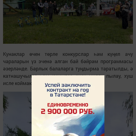
Кунаклар өчен төрле конкурслар һәм күңел ачу
чараларын үз эченә алган бай бәйрәм программасы
әзерләнде. Барлык балаларга туңдырма таратылды, ә
катнашучылар һәм кунаклар өчен милли пылау, хуш
исле коймаклар һәм кайнар чәй әзерләнде.