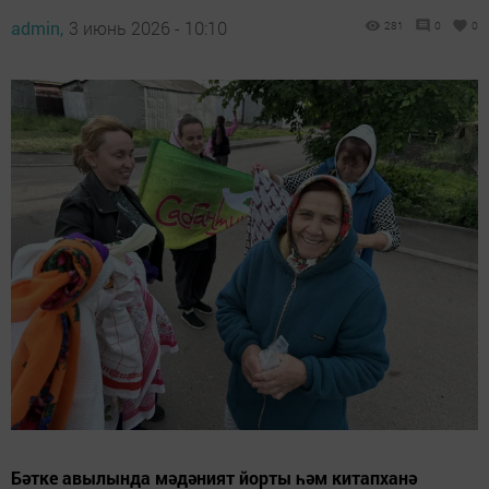
admin,
3 июнь 2026 - 10:10
281
0
0
Бәтке авылында мәдәният йорты һәм китапханә