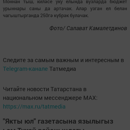
Моннан тыш, киләсе уку елында вузларда бюджет
урыннары саны да артачак. Алар узган ел белән
чагыштырганда 250гә күбрәк булачак.
Фото/ Салават Камалетдинов
Следите за самым важным и интересным в
Telegram-канале
Татмедиа
Читайте новости Татарстана в
национальном мессенджере MАХ:
https://max.ru/tatmedia
"Якты юл" газетасына язылыгыз