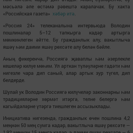
мәсьәлә әле өстәмә рәвештә каралачак. Бу хакта
«Российская газета»
хәбәр итә
.
«Россия 24» телеканалына интервьюда Володин
пошлиналар 5–12 тапкырга кадәр артырга
мөмкинлеген әйтте. Бу гражданлык алу, вакытлыча
яшәү һәм даими яшәү рөхсәте алу белән бәйле.
Аның фикеренчә, Россиягә җаваплы һәм әзерлекле
кешеләр килүе мөһим. Ул арткан түләүләрне гадәти һәм
нигезле чара дип саный, алар артык зур түгел, дип
белдерде.
Шулай ук Володин Россиягә килүчеләр законнарны һәм
традицияләрне хөрмәт итәргә, телне белергә һәм
кагыйдәләрне үтәргә тиешлеген ассызыклады.
Инициатива нигезендә, гражданлык өчен пошлина 4,2
меңнән 50 мең сумга кадәр, вакытлыча яшәү рөхсәте —
1,92 меңнән 15 меңгә кадәр, ә даими яшәү рөхсәте — 6