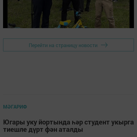
Перейти на страницу новости
МӘГАРИФ
Югары уку йортында һәр студент укырга
тиешле дүрт фән аталды