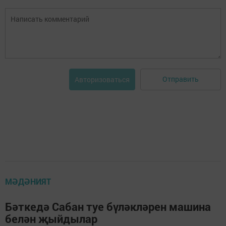
Отправить
Авторизоваться
МӘДӘНИЯТ
Бәткедә Сабан туе бүләкләрен машина
белән җыйдылар