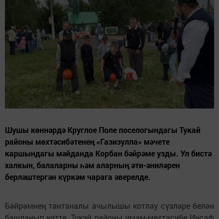
Шушы көннәрдә Круглое Поле поселогындагы Тукай
районы мөхтәсибәтенең «Газизулла» мәчете
каршындагы мәйданда Корбан бәйрәме узды. Ул бистә
халкын, балаларны һәм аларның әти-әниләрен
берләштергән күркәм чарага әверелде.
Бәйрәмнең тантаналы ачылышы котлау сүзләре белән
башланып китте. Тукай районы имам-мөхтәсибе Инсаф