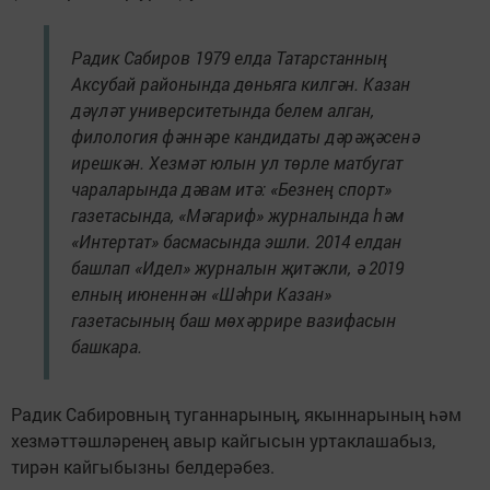
Радик Сабиров 1979 елда Татарстанның
Аксубай районында дөньяга килгән. Казан
дәүләт университетында белем алган,
филология фәннәре кандидаты дәрәҗәсенә
ирешкән. Хезмәт юлын ул төрле матбугат
чараларында дәвам итә: «Безнең спорт»
газетасында, «Мәгариф» журналында һәм
«Интертат» басмасында эшли. 2014 елдан
башлап «Идел» журналын җитәкли, ә 2019
елның июненнән «Шәһри Казан»
газетасының баш мөхәррире вазифасын
башкара.
Радик Сабировның туганнарының, якыннарының һәм
хезмәттәшләренең авыр кайгысын уртаклашабыз,
тирән кайгыбызны белдерәбез.