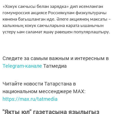
«Хокук сакчысы белән зарядка» дип исемләнгән
гомумроссия акциясе Россиякүләм физкультурачы
көненә багышланган иде. Әлеге акциянең максаты –
халыкның хокук сакчыларына карата ышанычын
үстерү һәм сәламәт яшәү рәвешен популярлаштыру.
Следите за самым важным и интересным в
Telegram-канале
Татмедиа
Читайте новости Татарстана в
национальном мессенджере MАХ:
https://max.ru/tatmedia
"Якты юл" газетасына язылыгыз