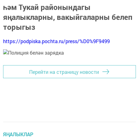
һәм Тукай районындагы
яңалыкларны, вакыйгаларны белеп
торыгыз
https://podpiska.pochta.ru/press/%D0%9F9499
Перейти на страницу новости
ЯҢАЛЫКЛАР