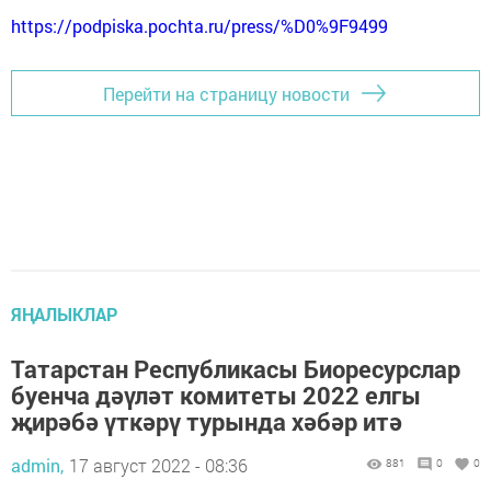
https://podpiska.pochta.ru/press/%D0%9F9499
Перейти на страницу новости
ЯҢАЛЫКЛАР
Татарстан Республикасы Биоресурслар
буенча дәүләт комитеты 2022 елгы
җирәбә үткәрү турында хәбәр итә
admin,
17 август 2022 - 08:36
881
0
0