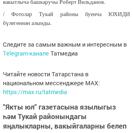
вакытлыча башкаручы Роберт Вильданов.
/ Фотолар Тукай районы буенча ЮХИДИ
бүлегеннән алынды.
Следите за самым важным и интересным в
Telegram-канале
Татмедиа
Читайте новости Татарстана в
национальном мессенджере MАХ:
https://max.ru/tatmedia
"Якты юл" газетасына язылыгыз
һәм Тукай районындагы
яңалыкларны, вакыйгаларны белеп