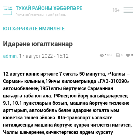
ТУКАЙ РАЙОНЫ ХӘБӘРЛӘРЕ
16+
"Якты юл" газетасы - Тукай районы
ЮЛ ХӘРӘКӘТЕ ИМИНЛЕГЕ
Идарәне югалтканнар
admin,
17 август 2022 - 15:12
1067
0
0
12 август көнне иртәнге 7 сәгать 50 минутта, «Чаллы –
Сарман» юлының 19нчы километрында «ГАЗ-310290»
автомобиленең 1951елгы йөртүчесе Сарманнан
шәһәргә таба юл ала. РФнең юл йөрү кагыйдәләренең
9.1, 10.1 пунктларын бозып, машина йөртүче тизлекне
арттырып, автомобиль белән идарәне югалта һәм
кюветка төшеп әйләнә. Юл-транспорт һәлакәте
нәтиҗәсендә машина йөртүче күкрәк читлеген имгәтеп,
Чаллы шәһәренең кичектергесез ярдәм күрсәтү