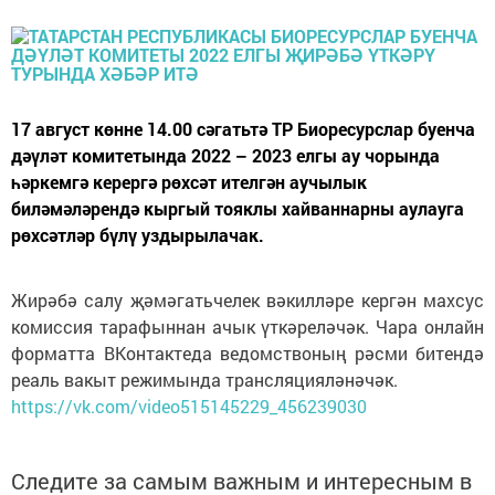
17 август көнне 14.00 сәгатьтә ТР Биоресурслар буенча
дәүләт комитетында 2022 – 2023 елгы ау чорында
һәркемгә керергә рөхсәт ителгән аучылык
биләмәләрендә кыргый тояклы хайваннарны аулауга
рөхсәтләр бүлү уздырылачак.
Жирәбә салу җәмәгатьчелек вәкилләре кергән махсус
комиссия тарафыннан ачык үткәреләчәк. Чара онлайн
форматта ВКонтактеда ведомствоның рәсми битендә
реаль вакыт режимында трансляцияләнәчәк.
https://vk.com/video515145229_456239030
Следите за самым важным и интересным в