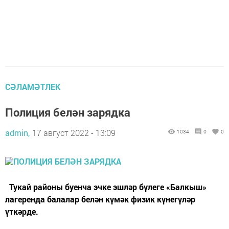
СӘЛАМӘТЛЕК
Полиция белән зарядка
admin,
17 август 2022 - 13:09
1034
0
0
Тукай районы буенча эчке эшләр бүлеге «Балкыш»
лагеренда балалар белән күмәк физик күнегүләр
үткәрде.