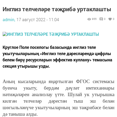
Инглиз телчеләре тәҗрибә уртаклашты
admin,
17 август 2022 - 11:04
955
0
0
Круглое Поле поселогы базасында инглиз теле
укытучыларының «Инглиз теле дәресләрендә цифрлы
белем бирү ресурсларын эффектив куллану» темасына
секция утырышы узды.
Аның кысаларында яңартылган ФГОС системасы
буенча укыту, бердәм дәүләт имтиханнары
нәтиҗәләрен анализлау үтте. Шулай ук утырышка
килгән телчеләр дәрестән тыш эш белән
шөгыльләнүче укытучыларның эш тәҗрибәсе белән
дә таныша алды.