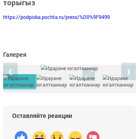
торыгыз
https://podpiska.pochta.ru/press/%D0%9F9499
Галерея
❮
❯
Оставляйте реакции