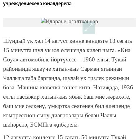
учреждениесенә юнәлдерелә.
Шундый ук хәл 14 август көнне көндезге 13 сәгать
15 минутта шул ук юл өлешендә килеп чыга. «Киа
Соул» автомобиле йөртүчесе – 1960 елгы, Тукай
районында яшәүче хатын-кыз Сарман ягыннан
Чаллыга таба барганда, шулай ук тизлек режимын
боза. Машина кюветка төшеп китә. Нәтиҗәдә, 1936
елгы пассажир хатын-кыз ябык баш мие җәрәхәте,
баш мие селкенү, умыртка сөягенең бил өлешендә
компрессион сыну диагнозлары белән Чаллы
шәһәренә, БСМПга җибәрелә.
12 августта көндезге 15 сәгать 50 минутта Тукай