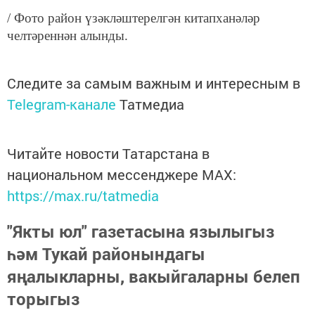
/ Фото район үзәкләштерелгән китапханәләр
челтәреннән алынды.
Следите за самым важным и интересным в
Telegram-канале
Татмедиа
Читайте новости Татарстана в
национальном мессенджере MАХ:
https://max.ru/tatmedia
"Якты юл" газетасына язылыгыз
һәм Тукай районындагы
яңалыкларны, вакыйгаларны белеп
торыгыз