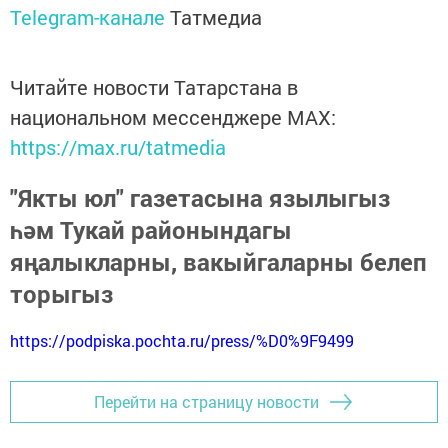
Telegram-канале
Татмедиа
Читайте новости Татарстана в
национальном мессенджере MАХ:
https://max.ru/tatmedia
"Якты юл" газетасына язылыгыз
һәм Тукай районындагы
яңалыкларны, вакыйгаларны белеп
торыгыз
https://podpiska.pochta.ru/press/%D0%9F9499
Перейти на страницу новости