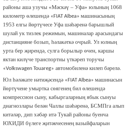
районы аша узучы «Мәскәү – Уфа» юлының 1068
километр өлешендә
машинасының
«FIAT Albea»
1953 елгы йөртүчесе Уфа шәһәренә барышлый
шулай ук тизлек режимын, машиналар арасындагы
дистанцияне бозып, һәлакәткә очрый. Ул юлның
урта бер җирендә, сулга борылыр өчен, каршы
яктан килүче транспортны үткәреп торучы
автомобиленә килеп бәрелә.
«Volkswagen Touareg»
Юл һәләкате нәтиҗәсендә
машинасын
«FIAT Albea»
йөртүчене умыртка сөягенең бил өлешендә
компрессион сыну, кабыргаларның ябык сынуы
диагнозлары белән Чаллы шәһәренә, БСМПга алып
китәләр, дип хәбәр итә Тукай районы буенча
ЮХИДИ бүлеге җитәкчесенең вазыйфаларын