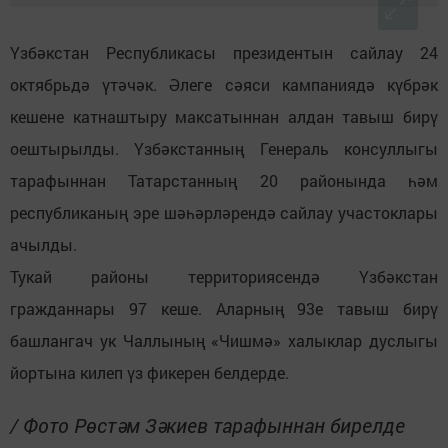
Үзбәкстан Республикасы президентын сайлау 24
октябрьдә үтәчәк. Әлеге сәяси кампаниядә күбрәк
кешене катнаштыру максатыннан алдан тавыш бирү
оештырылды. Үзбәкстанның Генераль консуллыгы
тарафыннан Татарстанның 20 районында һәм
республиканың эре шәһәрләрендә сайлау участоклары
ачылды.
Тукай районы территориясендә Үзбәкстан
гражданнары 97 кеше. Аларның 93е тавыш бирү
башлангач ук Чаллының «Чишмә» халыклар дуслыгы
йортына килеп үз фикерен белдерде.
/ Фото Рөстәм Зәкиев тарафыннан бирелде