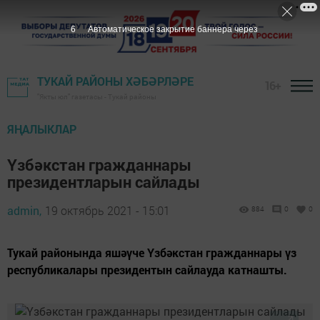
5
Автоматическое закрытие баннера через
ТУКАЙ РАЙОНЫ ХӘБӘРЛӘРЕ
16+
"Якты юл" газетасы - Тукай районы
ЯҢАЛЫКЛАР
Үзбәкстан гражданнары
президентларын сайлады
admin,
19 октябрь 2021 - 15:01
884
0
0
Тукай районында яшәүче Үзбәкстан гражданнары үз
республикалары президентын сайлауда катнашты.