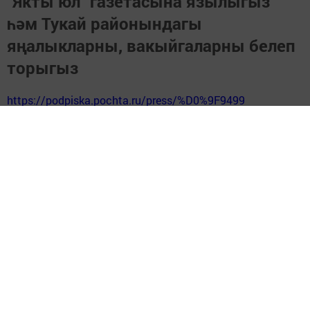
"Якты юл" газетасына язылыгыз
һәм Тукай районындагы
яңалыкларны, вакыйгаларны белеп
торыгыз
https://podpiska.pochta.ru/press/%D0%9F9499
Перейти на страницу новости