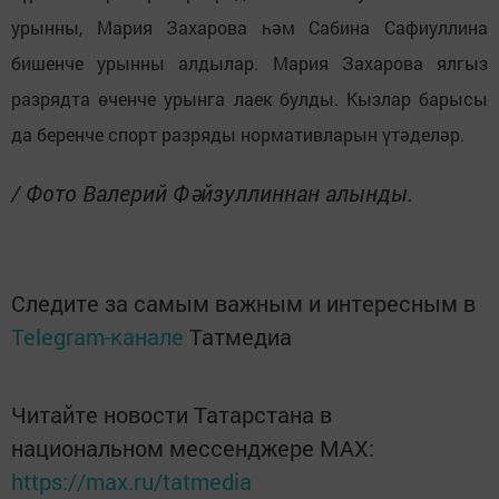
урынны, Мария Захарова һәм Сабина Сафиуллина
бишенче урынны алдылар. Мария Захарова ялгыз
разрядта өченче урынга лаек булды. Кызлар барысы
да беренче спорт разряды нормативларын үтәделәр.
/ Фото Валерий Фәйзуллиннан алынды.
Следите за самым важным и интересным в
Telegram-канале
Татмедиа
Читайте новости Татарстана в
национальном мессенджере MАХ:
https://max.ru/tatmedia