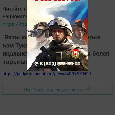
Читайте новости Татарстана в
национальном мессенджере MАХ:
https://max.ru/tatmedia
"Якты юл" газетасына язылыгыз
һәм Тукай районындагы
яңалыкларны, вакыйгаларны белеп
торыгыз
https://podpiska.pochta.ru/press/%D0%9F9499
Перейти на страницу новости