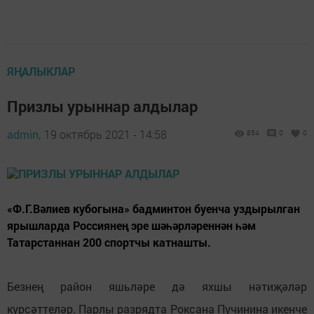
ЯҢАЛЫКЛАР
Призлы урыннар алдылар
admin,
19 октябрь 2021 - 14:58
854
0
0
«Ф.Г.Вәлиев кубогына» бадминтон буенча уздырылган
ярышларда Россиянең эре шәһәрләреннән һәм
Татарстаннан 200 спортчы катнашты.
Безнең район яшьләре дә яхшы нәтиҗәләр
күрсәттеләр. Парлы разрядта Роксана Пучинина икенче