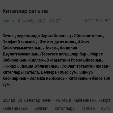
Китаплар сатыла
admin,
16 октябрь 2021 - 09:27
726
0
0
Безнең редакциядә Кәрим Караның «Җиләкле алан»,
Зөлфәт Хәкимнең «Ятимгә дә яз килә», Айгиз
Баймөхәммәтовның «Нахак», Фидалия
Дәүләтгәрәеваның «Төзәтәсе ялгышлар бар», Марат
Кәбировның «Киллер», Хисаметдин Исмәгыйлевның
«Никах», Люция Әблиеваның «Соңлап тотылган җавап»
китаплары сатыла. Бәяләре 100әр сум. Зиннур
Хөсниярның «Зөләйха кыйссасы» китабының бәясе 150
сум.
Шулай ук балалар өчен «Кыргый хайваннар», «Йорт
хайваннары» буягыч китаплары (100әр сум),