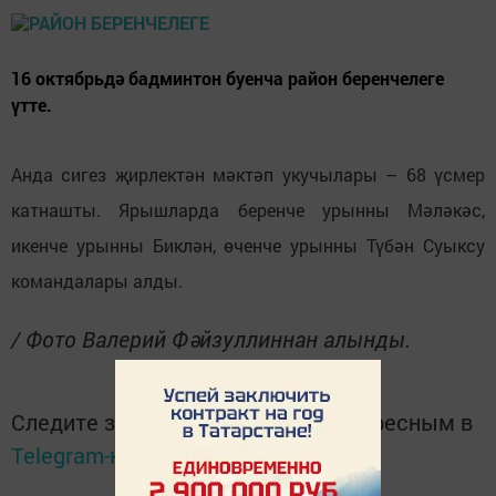
16 октябрьдә бадминтон буенча район беренчелеге
үтте.
Анда сигез җирлектән мәктәп укучылары – 68 үсмер
катнашты. Ярышларда беренче урынны Мәләкәс,
икенче урынны Биклән, өченче урынны Түбән Суыксу
командалары алды.
/ Фото Валерий Фәйзуллиннан алынды.
Следите за самым важным и интересным в
Telegram-канале
Татмедиа