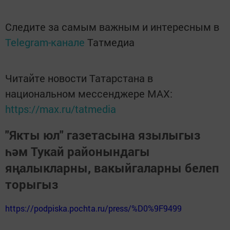
Следите за самым важным и интересным в
Telegram-канале
Татмедиа
Читайте новости Татарстана в
национальном мессенджере MАХ:
https://max.ru/tatmedia
"Якты юл" газетасына язылыгыз
һәм Тукай районындагы
яңалыкларны, вакыйгаларны белеп
торыгыз
https://podpiska.pochta.ru/press/%D0%9F9499