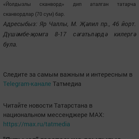
«Йолдызлы сканворд» дип аталган татарча
сканвордлар (70 сум) бар.
Адресыбыз: Яр Чаллы, М. Җәлил пр., 46 йорт.
Дүшәмбе-җомга 8-17 сәгатьләрдә килергә
була.
Следите за самым важным и интересным в
Telegram-канале
Татмедиа
Читайте новости Татарстана в
национальном мессенджере MАХ:
https://max.ru/tatmedia