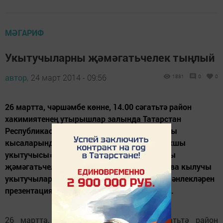
МӘГАРИФ
Укытучыларны җәмәгатьчелек тыңлый
автор,
24 март 2014 - 09:56
1881
0
0
26 мартта, чәршәмбе көнне, 14.00 сәгатьтә район
хакимиятенең утырышлар залында Татарстан
Республикасында «Мәгариф» милли проекты
кысаларында үткәрелә торган «Елның иң яхшы
укытучысы» конкурсында катнашучыларны
җәмәгатьчелек тыңлый. Әлеге исемгә дәгъва кылучы
укытучылар ул көнне үзләренең һөнәри эшчәнлекләрен
презентация рәвешендә тәкъдим итәчәкләр.
26 мартта, чәршәмбе көнне, 14.00 сәгатьтә район