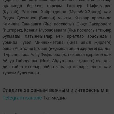
арасында беренче өчлеккә Газинур Шәфигуллин
(Күзкәй), Рамазан Хәйретдинов (Мусабай-Завод) һәм
Радик Дусманов (Биклән) чыкты. Кызлар арасында
Камилла Ганиевага (Яңа поселогы), Энҗе Закировага
(Иштирәк), Ксения Мурзабаевага (Яңа поселогы) тиңнәр
булмады. Хатын-кызлар һәм ир-атлар арасында I
урында Гүзәл Миннәхмәтова (Кнәз авыл җирлеге)
белән Анатолий Егоров (Әҗмәкәй авыл җирлеге) калды.
II урынны исә Алсу Фефилова (Бәтке авыл җирлеге) һәм
Айнур Габидуллин (Иске Абдул авыл җирлеге) яулады,
дип хәбәр иттеләр район яшьләр эшләре, спорт һәм
туризм бүлегеннән.
Следите за самым важным и интересным в
Telegram-канале
Татмедиа