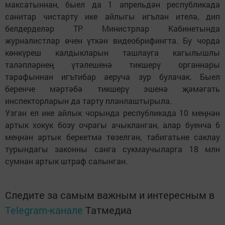
максатыннан, быел да 1 апрельдән республикада
санитар чистарту ике айлыгы игълан ителә, дип
белдерделәр ТР Министрлар Кабинетында
журналистлар өчен үткән видеобрифингта. Бу чорда
көнкүреш калдыкларын ташлауга кагылышлы
таләпләрнең үтәлешенә тикшерү органнары
тарафыннан игътибар аеруча зур булачак. Быел
беренче мәртәбә тикшерү эшенә җәмәгать
инспекторларын да тарту планлаштырыла.
Узган ел ике айлык чорында республикада 10 меңнән
артык хокук бозу очрагы ачыкланган, алар буенча 6
меңнән артык беркетмә төзелгән, табигатьне саклау
турындагы законны санга сукмаучыларга 18 млн
сумнан артык штраф салынган.
Следите за самым важным и интересным в
Telegram-канале
Татмедиа