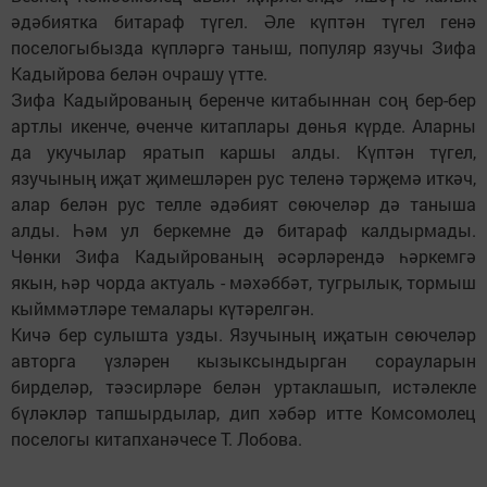
әдәбиятка битараф түгел. Әле күптән түгел генә
поселогыбызда күпләргә таныш, популяр язучы Зифа
Кадыйрова белән очрашу үтте.
Зифа Кадыйрованың беренче китабыннан соң бер-бер
артлы икенче, өченче китаплары дөнья күрде. Аларны
да укучылар яратып каршы алды. Күптән түгел,
язучының иҗат җимешләрен рус теленә тәрҗемә иткәч,
алар белән рус телле әдәбият сөючеләр дә таныша
алды. Һәм ул беркемне дә битараф калдырмады.
Чөнки Зифа Кадыйрованың әсәрләрендә һәркемгә
якын, һәр чорда актуаль - мәхәббәт, тугрылык, тормыш
кыйммәтләре темалары күтәрелгән.
Кичә бер сулышта узды. Язучының иҗатын сөючеләр
авторга үзләрен кызыксындырган сорауларын
бирделәр, тәэсирләре белән уртаклашып, истәлекле
бүләкләр тапшырдылар, дип хәбәр итте Комсомолец
поселогы китапханәчесе Т. Лобова.