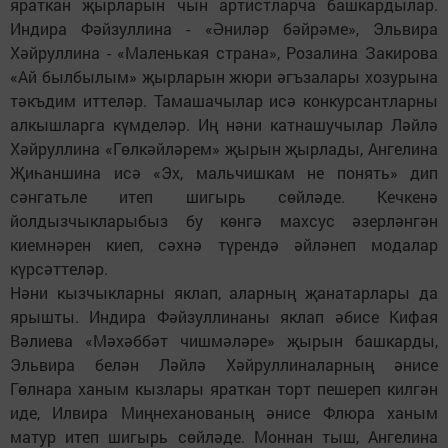
яраткан җырларын чын артистларча башкардылар.
Индира Фәйзуллина - «Әниләр бәйрәме», Эльвира
Хәйруллина - «Маленькая страна», Розалина Закирова
«Ай былбылым» җырларын жюри әгъзалары хозурына
тәкъдим иттеләр. Тамашачылар исә конкурсантларны
алкышларга күмделәр. Иң нәни катнашучылар Ләйлә
Хәйруллина «Гөлкәйләрем» җырын җырлады, Ангелина
Җиһаншина исә «Эх, мальчишкам не понять» дип
сәнгатьле итеп шигырь сөйләде. Кечкенә
йолдызчыкларыбыз бу көнгә махсус әзерләнгән
киемнәрен киеп, сәхнә түрендә әйләнеп модалар
күрсәттеләр.
Нәни кызчыкларны яклап, аларның җанатарлары да
ярышты. Индира Фәйзуллинаны яклап әбисе Кифая
Вәлиева «Мәхәббәт чишмәләре» җырын башкарды,
Эльвира белән Ләйлә Хәйруллиналарның әнисе
Гөлнара ханым кызлары яраткан торт пешереп килгән
иде, Илвира Миңнеханованың әнисе Флюра ханым
матур итеп шигырь сөйләде. Моннан тыш, Ангелина