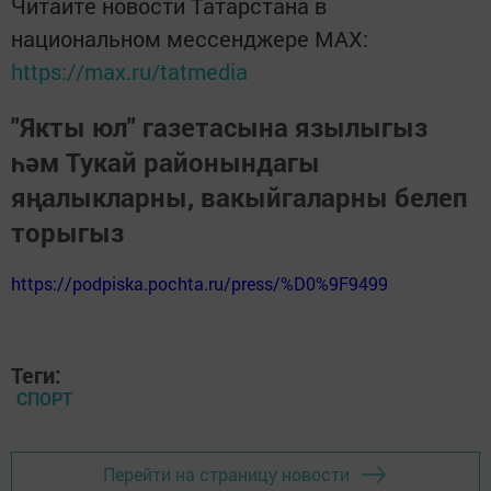
Читайте новости Татарстана в
национальном мессенджере MАХ:
https://max.ru/tatmedia
"Якты юл" газетасына язылыгыз
һәм Тукай районындагы
яңалыкларны, вакыйгаларны белеп
торыгыз
https://podpiska.pochta.ru/press/%D0%9F9499
Теги:
СПОРТ
Перейти на страницу новости