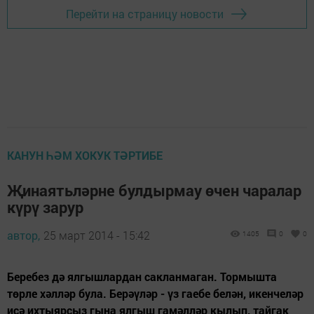
Перейти на страницу новости
КАНУН ҺӘМ ХОКУК ТӘРТИБЕ
Җинаятьләрне булдырмау өчен чаралар
күрү зарур
автор,
25 март 2014 - 15:42
1405
0
0
Беребез дә ялгышлардан сакланмаган. Тормышта
төрле хәлләр була. Берәүләр - үз гаебе белән, икенчеләр
исә ихтыярсыз гына ялгыш гамәлләр кылып, тайгак