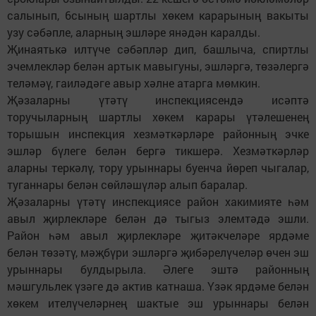
салынып, 6сының шартлы хөкем карарының вакыты
узу сәбәпле, аларның эшләре янәдән каралды.
Җинаятькә илтүче сәбәпләр дип, башлыча, спиртлы
эчемлекләр белән артык мавыгуны, эшләргә, төзәлергә
теләмәү, гаиләдәге авыр хәлне атарга мөмкин.
Җәзаларны үтәтү инспекциясендә исәптә
торучыларның шартлы хөкем карары үтәлешенең
торышын инспекция хезмәткәрләре районның эчке
эшләр бүлеге белән бергә тикшерә. Хезмәткәрләр
аларны теркәлү, тору урыннары буенча йөреп чыгалар,
туганнары белән сөйләшүләр алып баралар.
Җәзаларны үтәтү инспекциясе район хакимияте һәм
авыл җирлекләре белән дә тыгыз элемтәдә эшли.
Район һәм авыл җирлекләре җитәкчеләре ярдәме
белән төзәтү, мәҗбүри эшләргә җибәрелүчеләр өчен эш
урыннары булдырыла. Әлеге эштә районның
мәшгульлек үзәге дә актив катнаша. Үзәк ярдәме белән
хөкем ителүчеләрнең шактые эш урыннары белән