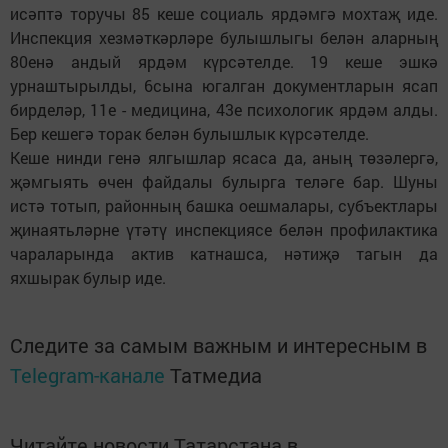
исәптә торучы 85 кеше социаль ярдәмгә мохтаҗ иде.
Инспекция хезмәткәрләре булышлыгы белән аларның
80енә андый ярдәм күрсәтелде. 19 кеше эшкә
урнаштырылды, 6сына югалган документларын ясап
бирделәр, 11е - медицина, 43е психологик ярдәм алды.
Бер кешегә торак белән булышлык күрсәтелде.
Кеше нинди генә ялгышлар ясаса да, аның төзәлергә,
җәмгыять өчен файдалы булырга теләге бар. Шуны
истә тотып, районның башка оешмалары, субъектлары
җинаятьләрне үтәтү инспекциясе белән профилактика
чараларында актив катнашса, нәтиҗә тагын да
яхшырак булыр иде.
Следите за самым важным и интересным в
Telegram-канале
Татмедиа
Читайте новости Татарстана в