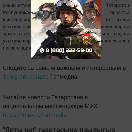
хакимиятенең утырышлар залында Татарстан
Республикасында «Мәгариф» милли проекты
кысаларында үткәрелә торган «Елның иң яхшы
укытучысы» конкурсында катнашучыларны
җәмәгатьчелек тыңлый. Әлеге исемгә дәгъва кылучы
укытучылар ул көнне үзләренең һөнәри эшчәнлекләрен
презентация рәвешендә тәкъдим итәчәкләр.
Следите за самым важным и интересным в
Telegram-канале
Татмедиа
Читайте новости Татарстана в
национальном мессенджере MАХ:
https://max.ru/tatmedia
"Якты юл" газетасына язылыгыз