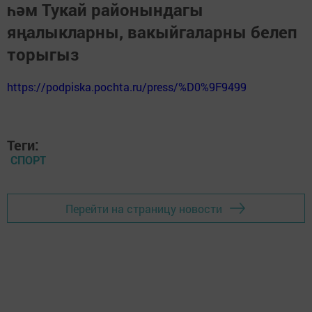
һәм Тукай районындагы
яңалыкларны, вакыйгаларны белеп
торыгыз
https://podpiska.pochta.ru/press/%D0%9F9499
Теги:
СПОРТ
Перейти на страницу новости