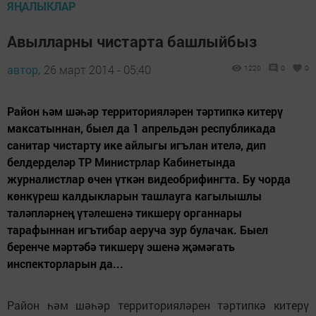
ЯҢАЛЫКЛАР
Авылларны чистарта башлыйбыз
автор,
26 март 2014 - 05:40
1220
0
0
Район һәм шәһәр территорияләрен тәртипкә китерү
максатыннан, быел да 1 апрельдән республикада
санитар чистарту ике айлыгы игълан ителә, дип
белдерделәр ТР Министрлар Кабинетында
журналистлар өчен үткән видеобрифингта. Бу чорда
көнкүреш калдыкларын ташлауга кагылышлы
таләпләрнең үтәлешенә тикшерү органнары
тарафыннан игътибар аеруча зур булачак. Быел
беренче мәртәбә тикшерү эшенә җәмәгать
инспекторларын да...
Район һәм шәһәр территорияләрен тәртипкә китерү