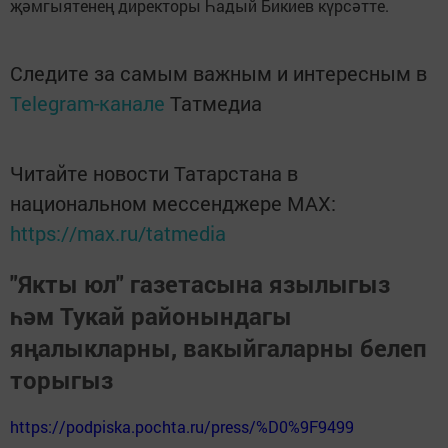
җәмгыятенең директоры Һадый Бикиев күрсәтте.
Следите за самым важным и интересным в
Telegram-канале
Татмедиа
Читайте новости Татарстана в
национальном мессенджере MАХ:
https://max.ru/tatmedia
"Якты юл" газетасына язылыгыз
һәм Тукай районындагы
яңалыкларны, вакыйгаларны белеп
торыгыз
https://podpiska.pochta.ru/press/%D0%9F9499