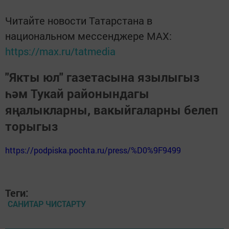
Читайте новости Татарстана в
национальном мессенджере MАХ:
https://max.ru/tatmedia
"Якты юл" газетасына язылыгыз
һәм Тукай районындагы
яңалыкларны, вакыйгаларны белеп
торыгыз
https://podpiska.pochta.ru/press/%D0%9F9499
Теги:
САНИТАР ЧИСТАРТУ