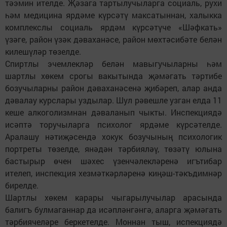
тәэмин ителде. Җәзага тартылучыларга социаль, рухи
һәм медицина ярдәме күрсәтү максатыннан, халыкка
комплекслы социаль ярдәм күрсәтүче «Шәфкать»
үзәге, район үзәк дәваханәсе, район мөхтәсибәте белән
килешүләр төзелде.
Спиртлы эчемлекләр белән мавыгучыларны һәм
шартлы хөкем срогы вакытында җәмәгать тәртибе
бозучыларны район дәваханәсенә җибәреп, алар анда
дәвалау курслары уздылар. Шул рәвешле узган елда 11
кеше алкоголизмнан дәваланып чыкты. Инспекциядә
исәптә торучыларга психолог ярдәме күрсәтелде.
Аралашу нәтиҗәсендә хокук бозучының психологик
портреты төзелде, янәдән тәрбияләү, төзәтү юлына
бастырыр өчен шәхес үзенчәлекләренә игътибар
ителеп, инспекция хезмәткәрләренә киңәш-тәкъдимнәр
бирелде.
Шартлы хөкем карары чыгарылучылар арасында
балигъ булмаганнар да исәпләнгәнгә, аларга җәмәгать
тәрбиячеләре беркетелде. Моннан тыш, испекциядә