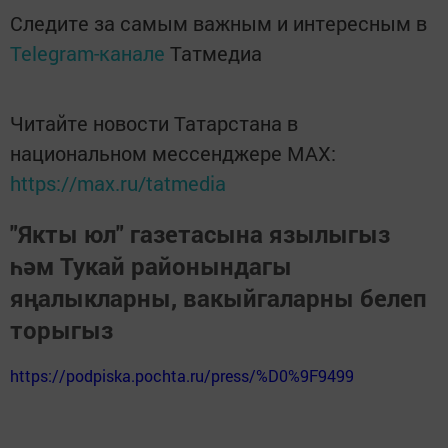
Следите за самым важным и интересным в
Telegram-канале
Татмедиа
Читайте новости Татарстана в
национальном мессенджере MАХ:
https://max.ru/tatmedia
"Якты юл" газетасына язылыгыз
һәм Тукай районындагы
яңалыкларны, вакыйгаларны белеп
торыгыз
https://podpiska.pochta.ru/press/%D0%9F9499