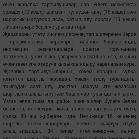
өчен җавапка тартылучылар бар. Әлеге исемлектә
урлашу (70 кеше), алимент түләүдән качу (15 кеше) һәм
наркотик матдәләр ясау, сатып алу, саклау (13 кеше)
җинаятьләре беренче урында тора.
Җәзаларны үтәтү инспекциясенең төп эшләренең берсе
- профилактика чаралары. Аларны башкарганда,
инспекция хезмәткәрләре исәптә торучының
тәртибенә, уңай якка үзгәрүенә игътибар итә, моның
өчен төзәлүгә этәрүче кызыксындыру чараларын күрә.
Җавапка тартылучыларның хөкем карарын судка
юнәлтеп шартлы җәзадан, хөкем ителү турындагы
тамгадан азат итү, иректән мәхрүм итү җәзасын
шартлыга алыштыру һәм башкалар турында кайгырта.
Узган елда гына да, район эчке эшләр бүлеге белән
берлектә, инспекция, җәза төрен карап үзгәртү өчен,
судка 80 эш җибәргән иде. Нәтиҗәдә 16 кешенең
шартлы хөкем карарлары иректән мәхрүм итүгә
алыштырылды, 34 хөкем ителгәннәрнең сынау
сроклары озынайтылды. 22 кешегә өстәмә йөкләмәләр