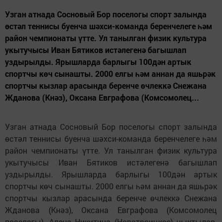
Узган атнада Сосновый Бор поселогы спорт залында
өстәл теннисы буенча шәхси-команда беренчелеге һәм
район чемпионаты үтте. Ул танылган физик культура
укытучысы Иван Бятиков истәлегенә багышлап
уздырылды. Ярышларда барлыгы 100дән артык
спортчы көч сынашты. 2000 елгы һәм аннан да яшьрәк
спортчы кызлар арасында беренче өчлеккә Снежана
Жданова (Кнәз), Оксана Евграфова (Комсомолец...
Узган атнада Сосновый Бор поселогы спорт залында
өстәл теннисы буенча шәхси-команда беренчелеге һәм
район чемпионаты үтте. Ул танылган физик культура
укытучысы Иван Бятиков истәлегенә багышлап
уздырылды. Ярышларда барлыгы 100дән артык
спортчы көч сынашты. 2000 елгы һәм аннан да яшьрәк
спортчы кызлар арасында беренче өчлеккә Снежана
Жданова (Кнәз), Оксана Евграфова (Комсомолец
поселогы), Алена Никитина (Новотроицкое) чыктылар.