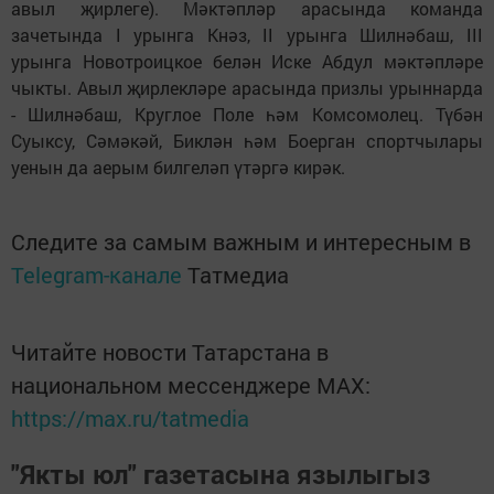
авыл җирлеге). Мәктәпләр арасында команда
зачетында I урынга Кнәз, II урынга Шилнәбаш, III
урынга Новотроицкое белән Иске Абдул мәктәпләре
чыкты. Авыл җирлекләре арасында призлы урыннарда
- Шилнәбаш, Круглое Поле һәм Комсомолец. Түбән
Суыксу, Сәмәкәй, Биклән һәм Боерган спортчылары
уенын да аерым билгеләп үтәргә кирәк.
Следите за самым важным и интересным в
Telegram-канале
Татмедиа
Читайте новости Татарстана в
национальном мессенджере MАХ:
https://max.ru/tatmedia
"Якты юл" газетасына язылыгыз