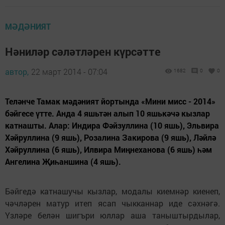
МӘДӘНИЯТ
Нәниләр сәләтләрен күрсәтте
автор,
22 март 2014 - 07:04
1682
0
0
Теләнче Тамак мәдәният йортында «Мини мисс - 2014»
бәйгесе үтте. Анда 4 яшьтән алып 10 яшькәчә кызлар
катнашты. Алар: Индира Фәйзуллина (10 яшь), Эльвира
Хәйруллина (9 яшь), Розалина Закирова (9 яшь), Ләйлә
Хәйруллина (6 яшь), Илвира Миңнеханова (6 яшь) һәм
Ангелина Җиһаншина (4 яшь).
Бәйгедә катнашучы кызлар, модалы киемнәр киенеп,
чәчләрен матур итеп ясап чыкканнар иде сәхнәгә.
Үзләре белән шигъри юллар аша таныштырдылар,