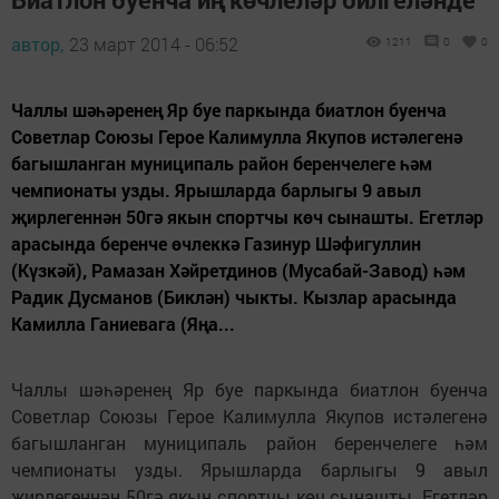
автор,
23 март 2014 - 06:52
1211
0
0
Чаллы шәһәренең Яр буе паркында биатлон буенча
Советлар Союзы Герое Калимулла Якупов истәлегенә
багышланган муниципаль район беренчелеге һәм
чемпионаты узды. Ярышларда барлыгы 9 авыл
җирлегеннән 50гә якын спортчы көч сынашты. Егетләр
арасында беренче өчлеккә Газинур Шәфигуллин
(Күзкәй), Рамазан Хәйретдинов (Мусабай-Завод) һәм
Радик Дусманов (Биклән) чыкты. Кызлар арасында
Камилла Ганиевага (Яңа...
Чаллы шәһәренең Яр буе паркында биатлон буенча
Советлар Союзы Герое Калимулла Якупов истәлегенә
багышланган муниципаль район беренчелеге һәм
чемпионаты узды. Ярышларда барлыгы 9 авыл
җирлегеннән 50гә якын спортчы көч сынашты. Егетләр