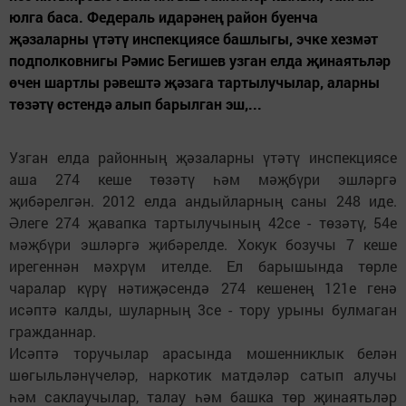
юлга баса. Федераль идарәнең район буенча
җәзаларны үтәтү инспекциясе башлыгы, эчке хезмәт
подполковнигы Рәмис Бегишев узган елда җинаятьләр
өчен шартлы рәвештә җәзага тартылучылар, аларны
төзәтү өстендә алып барылган эш,...
Узган елда районның җәзаларны үтәтү инспекциясе
аша 274 кеше төзәтү һәм мәҗбүри эшләргә
җибәрелгән. 2012 елда андыйларның саны 248 иде.
Әлеге 274 җавапка тартылучының 42се - төзәтү, 54е
мәҗбүри эшләргә җибәрелде. Хокук бозучы 7 кеше
ирегеннән мәхрүм ителде. Ел барышында төрле
чаралар күрү нәтиҗәсендә 274 кешенең 121е генә
исәптә калды, шуларның 3се - тору урыны булмаган
гражданнар.
Исәптә торучылар арасында мошенниклык белән
шөгыльләнүчеләр, наркотик матдәләр сатып алучы
һәм саклаучылар, талау һәм башка төр җинаятьләр