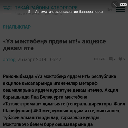
ТУКАЙ РАЙОНЫ ХӘБӘРЛӘРЕ
16+
4
Автоматическое закрытие баннера через
"Якты юл" газетасы - Тукай районы
ЯҢАЛЫКЛАР
«Үз мәктәбеңә ярдәм ит!» акциясе
дәвам итә
автор,
26 март 2014 - 05:42
1257
0
0
Районыбызда «Үз мәктәбеңә ярдәм ит!» республика
акциясе кысаларында иганәчеләр мәгариф
оешмаларына ярдәм күрсәтүне дәвам итәләр. Акция
барышында Яңа Бүләк урта мәктәбенә
«Татэлектромаш» җәмгыяте (генераль директоры Фаил
Шәрифуллин) 450 мең сумлык ярдәм итте, мәктәпнең
түбәсен алмаштырдылар, тәрәзәләр куелды.
Мәктәпкәчә белем бирү оешмаларына да