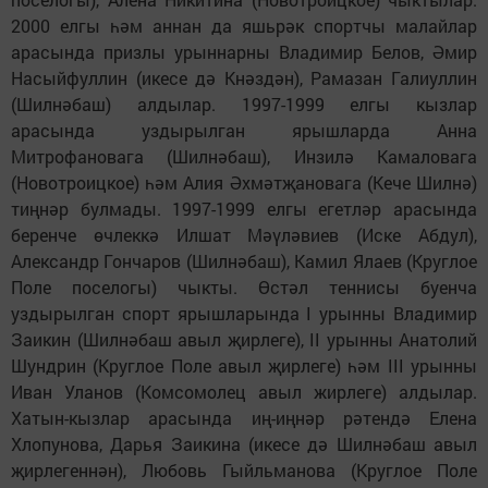
2000 елгы һәм аннан да яшьрәк спортчы малайлар
арасында призлы урыннарны Владимир Белов, Әмир
Насыйфуллин (икесе дә Кнәздән), Рамазан Галиуллин
(Шилнәбаш) алдылар. 1997-1999 елгы кызлар
арасында уздырылган ярышларда Анна
Митрофановага (Шилнәбаш), Инзилә Камаловага
(Новотроицкое) һәм Алия Әхмәтҗановага (Кече Шилнә)
тиңнәр булмады. 1997-1999 елгы егетләр арасында
беренче өчлеккә Илшат Мәүләвиев (Иске Абдул),
Александр Гончаров (Шилнәбаш), Камил Ялаев (Круглое
Поле поселогы) чыкты. Өстәл теннисы буенча
уздырылган спорт ярышларында I урынны Владимир
Заикин (Шилнәбаш авыл җирлеге), II урынны Анатолий
Шундрин (Круглое Поле авыл җирлеге) һәм III урынны
Иван Уланов (Комсомолец авыл жирлеге) алдылар.
Хатын-кызлар арасында иң-иңнәр рәтендә Елена
Хлопунова, Дарья Заикина (икесе дә Шилнәбаш авыл
җирлегеннән), Любовь Гыйльманова (Круглое Поле