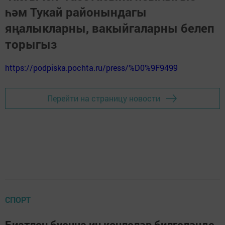
һәм Тукай районындагы
яңалыкларны, вакыйгаларны белеп
торыгыз
https://podpiska.pochta.ru/press/%D0%9F9499
Перейти на страницу новости
СПОРТ
Биатлон буенча иң көчлеләр билгеләнде