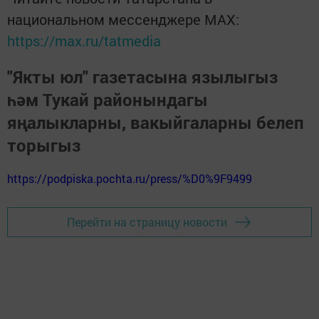
национальном мессенджере MАХ:
https://max.ru/tatmedia
"Якты юл" газетасына язылыгыз
һәм Тукай районындагы
яңалыкларны, вакыйгаларны белеп
торыгыз
https://podpiska.pochta.ru/press/%D0%9F9499
Перейти на страницу новости