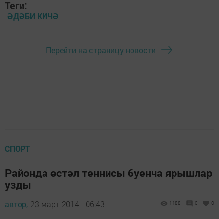
Теги:
ӘДӘБИ КИЧӘ
Перейти на страницу новости
СПОРТ
Районда өстәл теннисы буенча ярышлар
узды
автор,
23 март 2014 - 06:43
1188
0
0