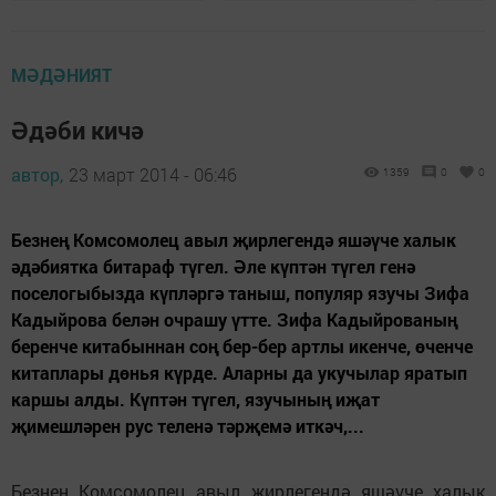
МӘДӘНИЯТ
Әдәби кичә
автор,
23 март 2014 - 06:46
1359
0
0
Безнең Комсомолец авыл җирлегендә яшәүче халык
әдәбиятка битараф түгел. Әле күптән түгел генә
поселогыбызда күпләргә таныш, популяр язучы Зифа
Кадыйрова белән очрашу үтте. Зифа Кадыйрованың
беренче китабыннан соң бер-бер артлы икенче, өченче
китаплары дөнья күрде. Аларны да укучылар яратып
каршы алды. Күптән түгел, язучының иҗат
җимешләрен рус теленә тәрҗемә иткәч,...
Безнең Комсомолец авыл җирлегендә яшәүче халык