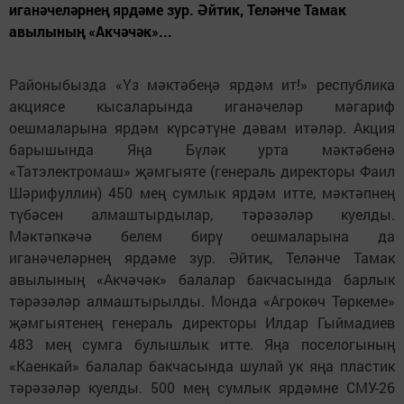
иганәчеләрнең ярдәме зур. Әйтик, Теләнче Тамак
авылының «Акчәчәк»...
Районыбызда «Үз мәктәбеңә ярдәм ит!» республика
акциясе кысаларында иганәчеләр мәгариф
оешмаларына ярдәм күрсәтүне дәвам итәләр. Акция
барышында Яңа Бүләк урта мәктәбенә
«Татэлектромаш» җәмгыяте (генераль директоры Фаил
Шәрифуллин) 450 мең сумлык ярдәм итте, мәктәпнең
түбәсен алмаштырдылар, тәрәзәләр куелды.
Мәктәпкәчә белем бирү оешмаларына да
иганәчеләрнең ярдәме зур. Әйтик, Теләнче Тамак
авылының «Акчәчәк» балалар бакчасында барлык
тәрәзәләр алмаштырылды. Монда «Агрокөч Төркеме»
җәмгыятенең генераль директоры Илдар Гыймадиев
483 мең сумга булышлык итте. Яңа поселогының
«Каенкай» балалар бакчасында шулай ук яңа пластик
тәрәзәләр куелды. 500 мең сумлык ярдәмне СМУ-26