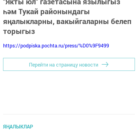
"Якты юл" газетасына язылыгыз
һәм Тукай районындагы
яңалыкларны, вакыйгаларны белеп
торыгыз
https://podpiska.pochta.ru/press/%D0%9F9499
Перейти на страницу новости
ЯҢАЛЫКЛАР