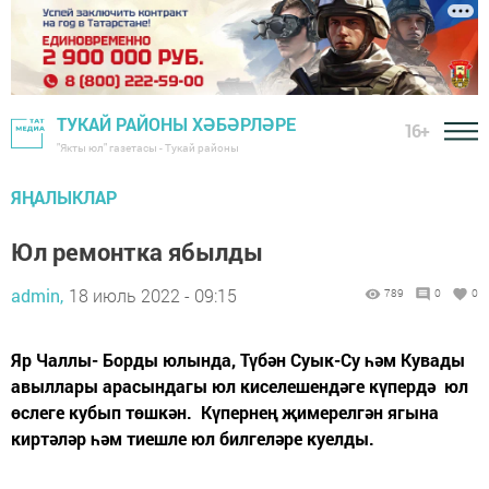
ТУКАЙ РАЙОНЫ ХӘБӘРЛӘРЕ
16+
"Якты юл" газетасы - Тукай районы
ЯҢАЛЫКЛАР
Юл ремонтка ябылды
admin,
18 июль 2022 - 09:15
789
0
0
Яр Чаллы- Борды юлында, Түбән Суык-Су һәм Кувады
авыллары арасындагы юл киселешендәге күпердә юл
өслеге кубып төшкән. Күпернең җимерелгән ягына
киртәләр һәм тиешле юл билгеләре куелды.