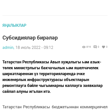
ЯҢАЛЫКЛАР
Субсидияләр бирәләр
admin,
18 июль 2022 - 09:12
816
0
0
Татарстан Республикасы Авыл хуҗалыгы һәм азык-
төлек министрлыгы бакчачылык һәм яшелчәчелек
ширкәтләреннән үз территорияләрендә эчке
инженерлык инфраструктурасы объектларын
ремонтлауга бәйле чыгымнарны каплауга заявкалар
сайлап алуны игълан итә.
Татарстан Республикасы бюджетыннан коммерциячел