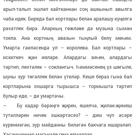
арып-талып эшләп кайтканнан соң ашкынып авылга
чаба идек. Биредә бал кортлары белән аралашу күңелгә
рәхәтлек бирә. Аларның гөжләве дә музыка сыман
тоела. Ана кортның авазын тыңлый белү мөһим.
Умарта гаиләсендә ул – королева. Бал кортлары –
искиткеч җан ияләре. Алардагы зиһен, алардагы
тәртип, пөхтәлек – соклангыч. Һәммәсенең үз шөгыле,
шуны зур төгәллек белән үтиләр. Кеше бераз гына бал
кортларына охшарга тырышса – тормышта тәртип
булыр иде, – ди умартачы.
– Бу кадәр бәрәңге җирен, яшелчә, җиләк-җимеш
түтәлләрен ничек эшкәртәсез? – дим чүп әсәре
күренмәгән, зур мәйданны биләгән бакчага ишарәләп.
Хәсәншиннар мәгънәле генә елмаялар.