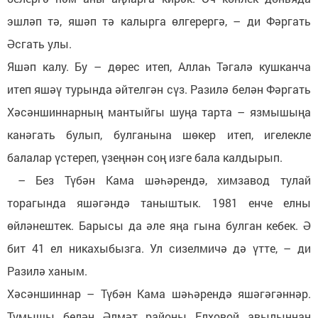
эшләп тә, яшәп тә калырга өлгерергә, – ди Фәргать
Әсгать улы.
Яшәп калу. Бу – дөрес итеп, Аллаһ Тәгалә кушканча
итеп яшәү турында әйтелгән сүз. Разилә белән Фәргать
Хәсәншиннарның мантыйгы шуңа тарта – язмышыңа
канәгать булып, булганына шөкер итеп, игелекле
балалар үстереп, үзеңнән соң изге бала калдырып.
– Без Түбән Кама шәһәрендә, химзавод тулай
торагында яшәгәндә таныштык. 1981 енче елны
өйләнештек. Барысы да әле яңа гына булган кебек. Ә
бит 41 ел никахыбызга. Ул сизелмичә дә үтте, – ди
Разилә ханым.
Хәсәншиннар – Түбән Кама шәһәрендә яшәгәгәннәр.
Тумышы белән Әлмәт районы Елховой авылыннан