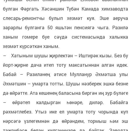
булган Фәргать Хәсәншин Түбән Камада химзаводта
слесарь-ремонтчы булып хезмәт куя. Эше аеруча
зарарлы булганга 50 яшьтән пенсиягә чыга. Разилә
ханым гомере буе сәүдә системасында халыкка
хезмәт күрсәткән ханым.
– Хатыным шушы җирлектән – Иштирәк кызы. Без бу
йорт-җирне дача итеп тоту максатыннан алган идек.
Бабай – Разиләнең әтисе Мулланур Әхмәтша улы
Әхмәтшин – умарта тотты. Шушы нәзберек эшкә безне
дә өйрәтте. Ата кешенең баласына биргән иң зур бүләге
– өйрәтеп калдырган һөнәре, диләр. Бабайга
рәхмәтлебез. Утыз ике ел умарта тоту чорында күп
нәрсәгә үзлегемнән дә өйрәндем, тормыш һәм эш
тәҗрибәсе белән килгәнннәре дә байтак. Заводта