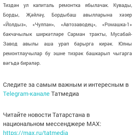
Тиздән ул капиталь ремонтка ябылачак. Кувады,
Борды, Җәйләү, Бордыбаш авылларына хәзер
«Йолдыз», «Чулпан», «Автозаводец», «Ромашка-1»
бакчачылык ширкәтләре Сарман тракты, Мусабай-
Завод авылы аша урап барырга кирәк. Юлны
ремонтлаучылар бу эшне тизрәк башкарып чыгарга
вәгъдә бирәләр.
Следите за самым важным и интересным в
Telegram-канале
Татмедиа
Читайте новости Татарстана в
национальном мессенджере MАХ:
https://max.ru/tatmedia