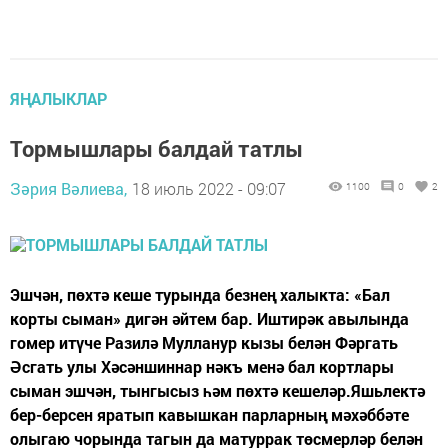
ЯҢАЛЫКЛАР
Тормышлары балдай татлы
Зәрия Вәлиева,
18 июль 2022 - 09:07
1100
0
2
Эшчән, пөхтә кеше турында безнең халыкта: «Бал
корты сыман» дигән әйтем бар. Иштирәк авылында
гомер итүче Разилә Мулланур кызы белән Фәргать
Әсгать улы Хәсәншиннар нәкъ менә бал кортлары
сыман эшчән, тынгысыз һәм пөхтә кешеләр.Яшьлектә
бер-берсен яратып кавышкан парларның мәхәббәте
олыгаю чорында тагын да матуррак төсмерләр белән