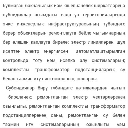
булмаган бакчачылык һәм яшелчәчелек ширкәтләренә
субсидияләр агымдагы елда үз территорияләрендә
эчке инженерлык инфраструктурасының түбәндәге
берәр объектларын ремонтлауга бәйле чыгымнарның
бер өлешен каплауга бирелә: электр линияләрен, шул
исәптән электр энергиясен автоматлаштырылган
контрольдә тоту һәм исәпкә алу системаларын;
комплектлы трансформатор подстанцияләрен; су
белән тәэмин итү системаларын; юлларны.
Субсидияләр бирү түбәндәге нәтиҗәләрдән чыгып
биреләчәк: ремонтланган электр челтәрләренең
озынлыгы, ремонтланган комплектлы трансформатор
подстанцияләренең саны, ремонтланган су белән
тәэмин итү системаларының озынлыгы һәм