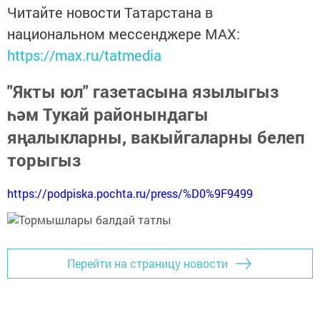
Читайте новости Татарстана в
национальном мессенджере MАХ:
https://max.ru/tatmedia
"Якты юл" газетасына язылыгыз
һәм Тукай районындагы
яңалыкларны, вакыйгаларны белеп
торыгыз
https://podpiska.pochta.ru/press/%D0%9F9499
Перейти на страницу новости