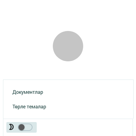
Документлар
Төрле темалар