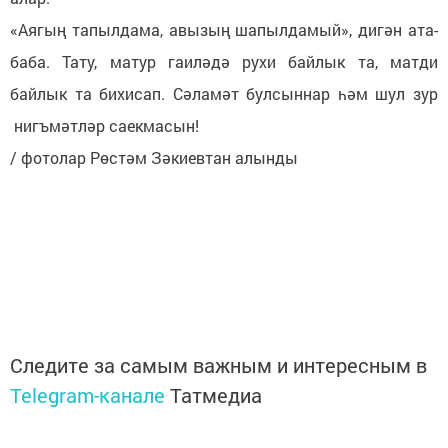
«Аягың тапылдама, авызың шапылдамый», дигән ата-
баба. Тату, матур гаиләдә рухи байлык та, матди
байлык та бихисап. Сәламәт булсыннар һәм шул зур
нигъмәтләр саекмасын!
/ фотолар Рөстәм Зәкиевтан алынды
Следите за самым важным и интересным в
Telegram-канале
Татмедиа