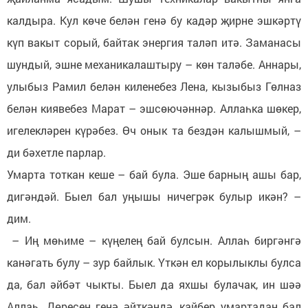
калдыра. Кул көче белән генә бу кадәр җирне эшкәртү
күп вакыт сорый, байтак энергия таләп итә. Заманасы
шундый, эшне механикалаштыру – көн таләбе. Аннары,
улыбыз Рамил белән киленебез Лена, кызыбыз Гөлназ
белән киявебез Марат – эшсөючәннәр. Аллаһка шөкер,
игелекләрен күрәбез. Өч онык та бездән калышмый, –
ди бәхетле парлар.
Умарта тоткан кеше – бай була. Эше барның ашы бар,
дигәндәй. Быел бал уңышы ничегрәк булыр икән? –
дим.
– Иң мөһиме – күңелең бай булсын. Аллаһ биргәнгә
канәгать булу – зур байлык. Үткән ел корылыклы булса
да, бал әйбәт чыкты. Быел да яхшы булачак, ин шәә
Аллаһ. Дөресен генә әйткәндә, кайбер умартадан бал