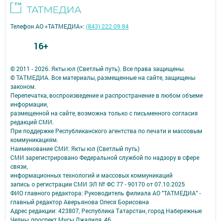
Телефон АО «ТАТМЕДИА»:
(843) 222 09 84
16+
© 2011 - 2026. Якты юл (Светлый путь). Все права защищены.
© ТАТМЕДИА. Все материалы, размещенные на сайте, защищены
законом.
Перепечатка, воспроизведение и распространение в любом объеме
информации,
размещенной на сайте, возможна только с письменного согласия
редакций СМИ.
При поддержке Республиканского агентства по печати и массовым
коммуникациям.
Наименование СМИ: Якты юл (Светлый путь)
СМИ зарегистрировано Федеральной службой по надзору в сфере
связи,
информационных технологий и массовых коммуникаций
запись о регистрации СМИ ЭЛ № ФС 77 - 90170 от 07.10.2025
ФИО главного редактора: Руководитель филиала АО "ТАТМЕДИА" -
главный редактор Аверьянова Олеся Борисовна
Адрес редакции: 423807, Республика Татарстан, город Набережные
Челны, проспект Мусы Джалиля, 46