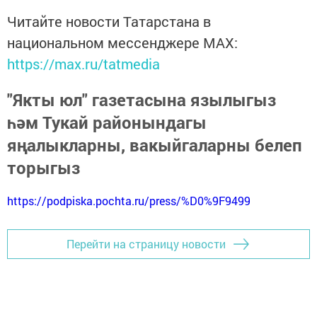
Читайте новости Татарстана в
национальном мессенджере MАХ:
https://max.ru/tatmedia
"Якты юл" газетасына язылыгыз
һәм Тукай районындагы
яңалыкларны, вакыйгаларны белеп
торыгыз
https://podpiska.pochta.ru/press/%D0%9F9499
Перейти на страницу новости