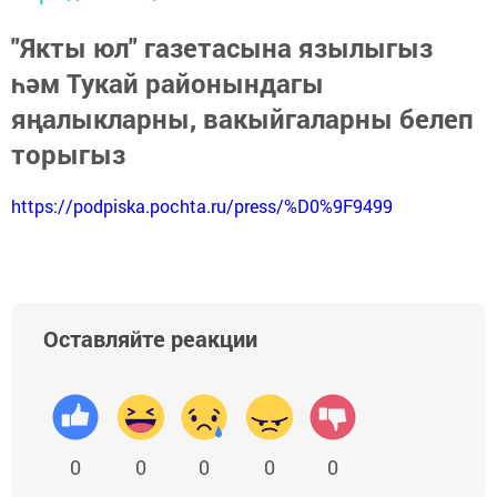
"Якты юл" газетасына язылыгыз
һәм Тукай районындагы
яңалыкларны, вакыйгаларны белеп
торыгыз
https://podpiska.pochta.ru/press/%D0%9F9499
Оставляйте реакции
0
0
0
0
0