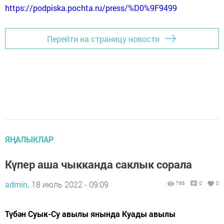
https://podpiska.pochta.ru/press/%D0%9F9499
Перейти на страницу новости
ЯҢАЛЫКЛАР
Күпер аша чыкканда саклык сорала
admin,
18 июль 2022 - 09:09
786
0
0
Түбән Суык-Су авылы янында Куады авылы