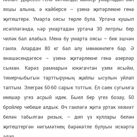
яхшы алына, ә кайберсе – үзенә җитәрлекне генә
җитештерә. Умарта оясы төрле була. Уртача кушып
исәпләгәндә, һәр умартадан уртача 30 литрлы бер
чиләк бал алабыз. Менә бу умарта оясы – бик эшчән
гаилә. Алардан 80 кг бал алу мөмкинлеге бар. Ә
янәшәсендәгесе – үзенә җитәрлекне генә әзерләр
сыман. Кәрәз рамнарын юкәгачтан үзем ясыйм,
тимерчыбыгын тарттыруның җайлы ысулын уйлап
таптым. Элегрәк 50-60 сарык тоттык. Ел саен сугымга
икешәр үгез асрый идек. Быел бер үгез бозау, 50
бройлер чебеше алдык. Өч гаиләгә җитә уртак хезмәт
белән табылган ризык, – дип үз куллары белән
җитештергән нигъмәтнең бәрәкәтле булуын искәртә
алар.