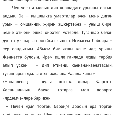
– Чүп үсеп ятмасын дип янәшәдәге урынны сатып
алдык. Өе – кышлыкта умарталар өчен менә дигән
урын – омшанник, җирен эшкәртәбез – уңыш бирә.
Безне әти-әни эшкә өйрәтеп үстерде. Туганнар белән
дус-тату яшәргә нәсыйхәт кылып. Игезәгем Ләйсирә –
сер сандыгым. Абыем бик яхшы кеше иде, урыны
Җәннәттә булсын. Ирем ишле гаиләдә яхшы тәрбия
алып үскән, – дип әти-әни, каенана-каенатасын,
туганнарын җылы итеп искә ала Разилә ханым.
«Һөнәрленең – кулы алтын» диләр. Фәргать
Хәсәншинның бакча тотарга, мал асрарга
«ярдәмче»ләре бар икән.
– Печән җыя торган, бәрәңге арасын ера торган
җайланма ясадым. Шушы техникалар вакытны янга