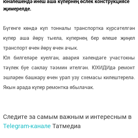
юнәлешендә инеш аша күпернең өслек конструкциясе
җимерелде.
Бүгенге көндә күп тонналы транспортка күрсәтелгән
күпер аша йөрү тыела, күпернең бер өлеше җиңел
транспорт өчен йөрү өчен ачык.
Юл билгеләре куелган, авария хәлендәге участокны
тәүлек буе саклау тәэмин ителгән. ЮХИДИдә ремонт
эшләрен башкару өчен урап узу схемасы килештерелә.
Якын арада күпер ремонтка ябылачак.
Следите за самым важным и интересным в
Telegram-канале
Татмедиа