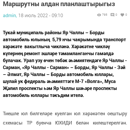
Маршрутны алдан планлаштырыгыз
admin,
18 июль 2022 - 09:10
795
0
0
Тукай муниципаль районы Яр Чаллы – Борды
автомобиль юлының 5,79 нчы чакрымында транспорт
хәрәкәте вакытлыча чикләнә. Хәрәкәтне чикләү
күпернең ремонт эшләре тәмамланганчы гамәлдә
булачак. Урап узу өчен төбәк әһәмиятендәге Яр Чаллы -
Сарман, «Яр Чаллы - Сарман» – Борды, Яр Чаллы - Зәй
– Әлмәт, Яр Чаллы – Борды автомобиль юллары,
шулай ук федераль әһәмияттәге М-7 «Волга», Муса
Җәлил проспекты һәм Яр Чаллы шәһәре проспекты
автомобиль юллары тәкъдим ителә.
Тиешле юл билгеләре куелган юл хәрәкәтен оештыру
схемасы ТР буенча ЮХИДИ белән килештерелгән.