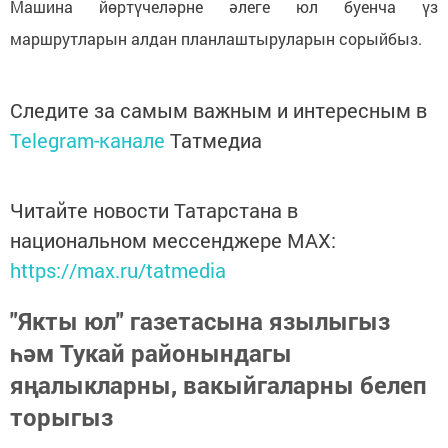
Машина йөртүчеләрне әлеге юл буенча үз
маршрутларын алдан планлаштыруларын сорыйбыз.
Следите за самым важным и интересным в
Telegram-канале
Татмедиа
Читайте новости Татарстана в
национальном мессенджере MАХ:
https://max.ru/tatmedia
"Якты юл" газетасына язылыгыз
һәм Тукай районындагы
яңалыкларны, вакыйгаларны белеп
торыгыз