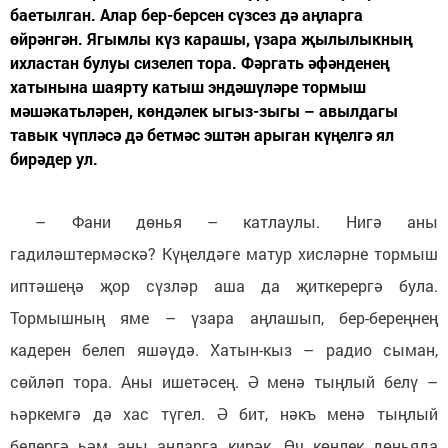
баетылган. Алар бер-берсен сүзсез дә аңларга
өйрәнгән. Ягымлы күз карашы, үзара җылылыкның
ихластан булуы сизелеп тора. Фәргать әфәнденең
хатынына шаярту катыш эндәшүләре тормыш
мәшәкатьләрен, көндәлек ыгыз-зыгы – авылдагы
тавык чүпләсә дә бетмәс эштән арыган күңелгә ял
бирәдер ул.
– Фани дөнья – катлаулы. Нигә аны
гадиләштермәскә? Күңелдәге матур хисләрне тормыш
иптәшеңә җор сүзләр аша да җиткерергә була.
Тормышның яме – үзара аңлашып, бер-береңнең
кадерен белеп яшәүдә. Хатын-кыз – радио сыман,
сөйләп тора. Аны ишетәсең. Ә менә тыңлый белү –
һәркемгә дә хас түгел. Ә бит, нәкъ менә тыңлый
белергә һәм аны аңларга кирәк. Өч көнлек дөньяда