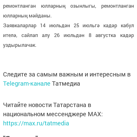
ремонтланган юлларның озынлыгы, ремонтланган
юлларның мәйданы.
Заявкаларлар 14 июльдән 25 июльгә кадәр кабул
ителә, сайлап алу 26 июльдән 8 августка кадәр
уздырылачак.
Следите за самым важным и интересным в
Telegram-канале
Татмедиа
Читайте новости Татарстана в
национальном мессенджере MАХ:
https://max.ru/tatmedia