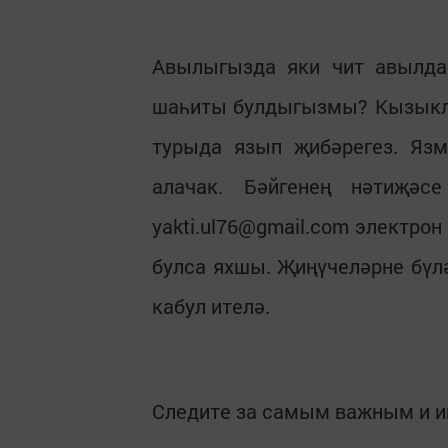
Авылыгызда яки чит авылд
шаһиты булдыгызмы? Кызыкл
турыда язып җибәрегез. Язм
алачак. Бәйгенең нәтиҗәс
yakti.ul76@gmail.com электро
булса яхшы. Җиңүчеләрне бүлә
кабул ителә.
Следите за самым важным и 