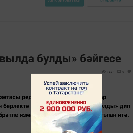
Авторизоваться
авылда булды» бәйгесе
1327
0
азетасы редакциясе ТР Журналистлар
н берлектә «Бу хәл безнең авылда булды» дип
рәтле язмаларга иҗади бәйгесен игълан итә.