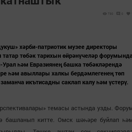
730
0
укуш» хәрби-патриотик музее директоры
я татар төбәк тарихын өйрәнүчеләр форумынд
л-Урал һәм Евразиянең башка төбәкләрендә
әре һәм авыллары халкы бердәмлегенең төп
 заманча икътисадны саклап калу һәм үстерү.
перспективалары» темасы астында узды. Фору
ә башланып китте. Омск шәһәре буйлап һә
штырылды. Төшке аштан соң секцияләрд