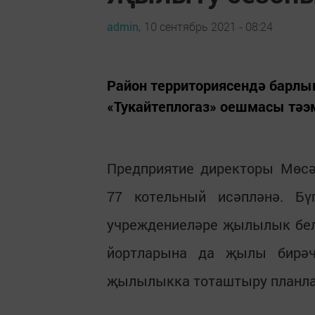
admin,
10 сентябрь 2021 - 08:24
Район территориясендә барл
«Тукайтеплогаз» оешмасы тәэм
Предприятие директоры Мөсә
77 котельный исәпләнә. Б
учреждениеләре җылылык бел
йортларына да җылы бирәч
җылылыкка тоташтыру планл