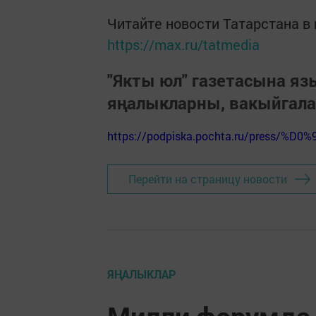
Читайте новости Татарстана 
https://max.ru/tatmedia
"Якты юл" газетасына я
яңалыкларны, вакыйгал
https://podpiska.pochta.ru/press/%D0%
Перейти на страницу новости
ЯҢАЛЫКЛАР
Милли форумда