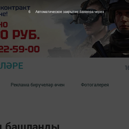
5
Автоматическое закрытие баннера через
РЛӘРЕ
1
Реклама бирүчеләр өчен
Фотогалерея
ы башланды