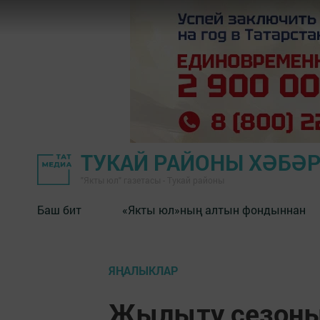
ТУКАЙ РАЙОНЫ ХӘБӘ
"Якты юл" газетасы - Тукай районы
Баш бит
«Якты юл»ның алтын фондыннан
ЯҢАЛЫКЛАР
Җылыту сезон