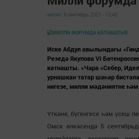
admin,
9 сентябрь 2021 - 12:40
Иске Абдул авылындагы «Гинд
Резедә Якупова VI Бөтенросси
катнашты. «Чара «Себер, Иде
урнашкан татар шәһәр бистәл
нигезе, милли мәдәниятне һәм
Үткәне, бүгенгесе һәм үсеш 
Омск өлкәсендә 5 сентябрьд
музейларга экскурсия ое