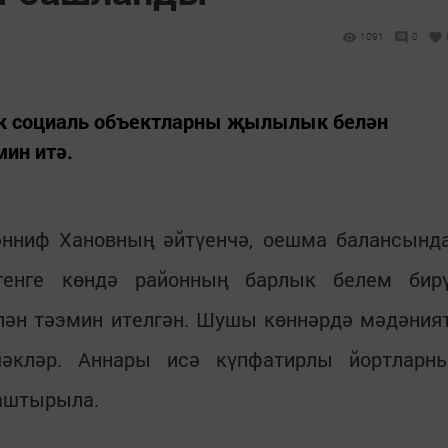
1091
0
ык социаль объектларны җылылык белән
ин итә.
нниф Хановның әйтүенчә, оешма балансынд
үгенге көндә районның барлык белем бир
ән тәэмин ителгән. Шушы көннәрдә мәдәния
әкләр. Аннары исә күпфатирлы йортларн
аштырыла.