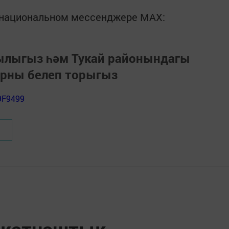
в национальном мессенджере MАХ:
зылыгыз һәм Тукай районындагы
арны белеп торыгыз
9F9499
 катнаштык