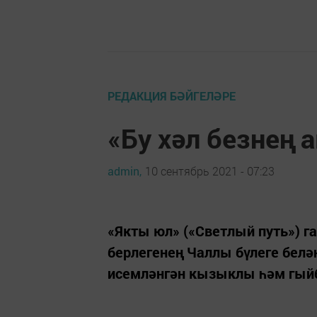
РЕДАКЦИЯ БӘЙГЕЛӘРЕ
«Бу хәл безнең 
admin,
10 сентябрь 2021 - 07:23
«Якты юл» («Светлый путь») г
берлегенең Чаллы бүлеге белә
исемләнгән кызыклы һәм гыйб