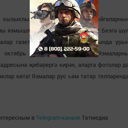
а кызыклы һәм ышанмаслык вакыйгаларны
ы язмышлы кешеләрне беләсезме? Безгә шу
алар газета битләрендә һәм сайтында уры
е октябрь ахырында ясалачак. Язмаларн
н адресына җибәрергә кирәк, аларга фотолар д
кләр көтә! Язмалар рус һәм татар телләренд
интересным в
Telegram-канале
Татмедиа