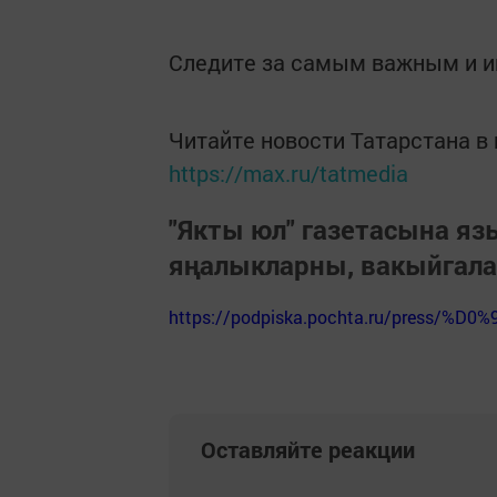
Следите за самым важным и 
Читайте новости Татарстана 
https://max.ru/tatmedia
"Якты юл" газетасына я
яңалыкларны, вакыйгал
https://podpiska.pochta.ru/press/%D0%
Оставляйте реакции