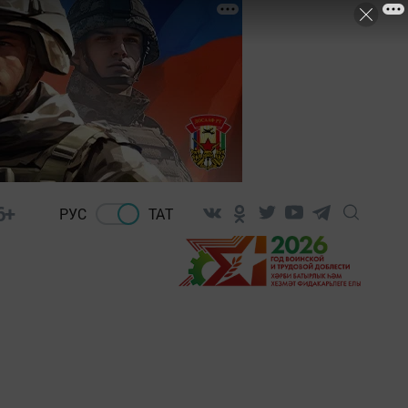
6+
РУС
ТАТ