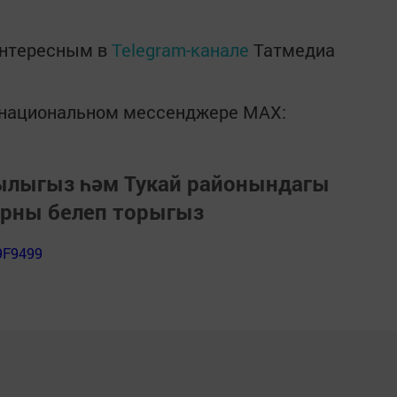
интересным в
Telegram-канале
Татмедиа
в национальном мессенджере MАХ:
зылыгыз һәм Тукай районындагы
арны белеп торыгыз
9F9499