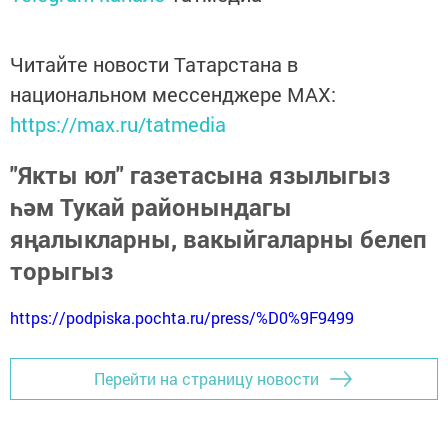
Читайте новости Татарстана в
национальном мессенджере MАХ:
https://max.ru/tatmedia
"Якты юл" газетасына язылыгыз
һәм Тукай районындагы
яңалыкларны, вакыйгаларны белеп
торыгыз
https://podpiska.pochta.ru/press/%D0%9F9499
Перейти на страницу новости