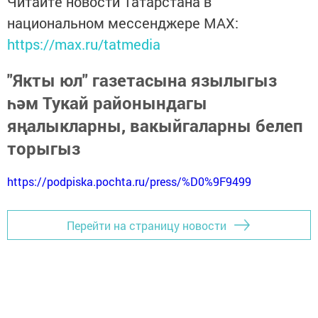
Читайте новости Татарстана в
национальном мессенджере MАХ:
https://max.ru/tatmedia
"Якты юл" газетасына язылыгыз
һәм Тукай районындагы
яңалыкларны, вакыйгаларны белеп
торыгыз
https://podpiska.pochta.ru/press/%D0%9F9499
Перейти на страницу новости