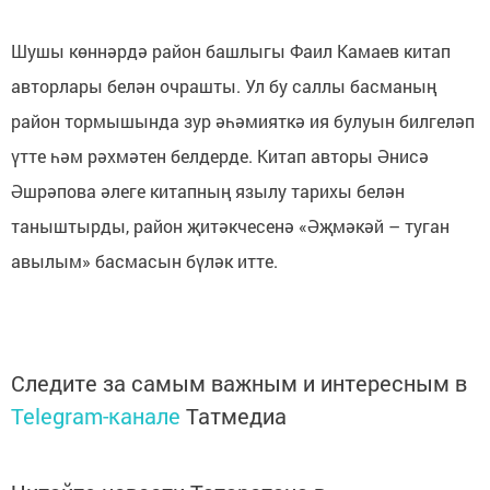
Шушы көннәрдә район башлыгы Фаил Камаев китап
авторлары белән очрашты. Ул бу саллы басманың
район тормышында зур әһәмияткә ия булуын билгеләп
үтте һәм рәхмәтен белдерде. Китап авторы Әнисә
Әшрәпова әлеге китапның язылу тарихы белән
таныштырды, район җитәкчесенә «Әҗмәкәй – туган
авылым» басмасын бүләк итте.
Следите за самым важным и интересным в
Telegram-канале
Татмедиа