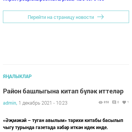
Перейти на страницу новости
ЯҢАЛЫКЛАР
Район башлыгына китап бүләк иттеләр
admin,
1 декабрь 2021 - 10:23
858
0
1
«Әҗмәкәй – туган авылым» тарихи китабы басылып
чыгу турында газетада хәбәр иткән идек инде.