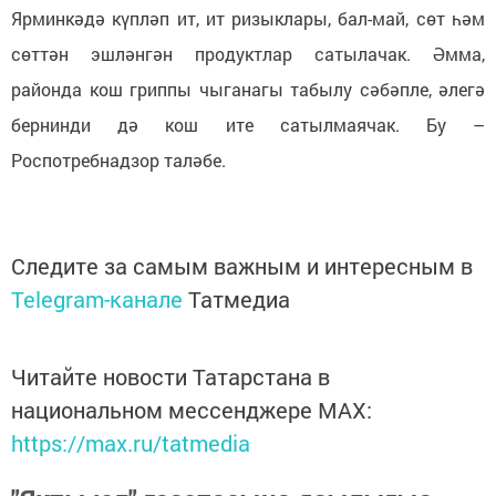
Ярминкәдә күпләп ит, ит ризыклары, бал-май, сөт һәм
сөттән эшләнгән продуктлар сатылачак. Әмма,
районда кош гриппы чыганагы табылу сәбәпле, әлегә
бернинди дә кош ите сатылмаячак. Бу –
Роспотребнадзор таләбе.
Следите за самым важным и интересным в
Telegram-канале
Татмедиа
Читайте новости Татарстана в
национальном мессенджере MАХ:
https://max.ru/tatmedia