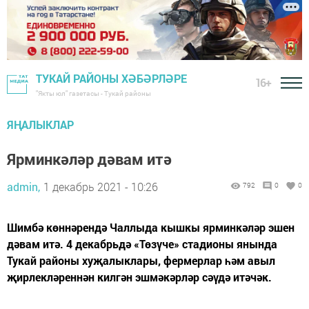
ТУКАЙ РАЙОНЫ ХӘБӘРЛӘРЕ
16+
"Якты юл" газетасы - Тукай районы
ЯҢАЛЫКЛАР
Ярминкәләр дәвам итә
admin,
1 декабрь 2021 - 10:26
792
0
0
Шимбә көннәрендә Чаллыда кышкы ярминкәләр эшен
дәвам итә. 4 декабрьдә «Төзүче» стадионы янында
Тукай районы хуҗалыклары, фермерлар һәм авыл
җирлекләреннән килгән эшмәкәрләр сәүдә итәчәк.