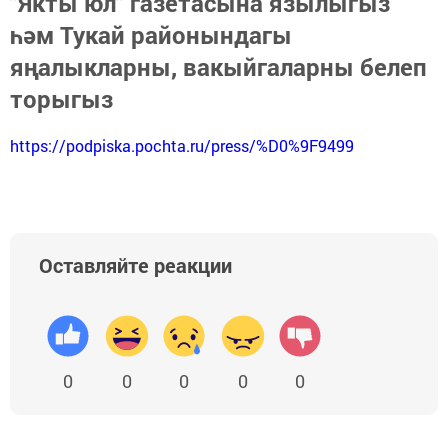
"Якты юл" газетасына язылыгыз
һәм Тукай районындагы
яңалыкларны, вакыйгаларны белеп
торыгыз
https://podpiska.pochta.ru/press/%D0%9F9499
Оставляйте реакции
0
0
0
0
0