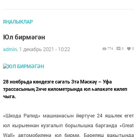
ЯҢАЛЫКЛАР
Юл бирмәгән
admin,
1 декабрь 2021 - 10:22
774
0
0
28 ноябрьдә көндезге сәгать 3тә Мәскәү – Уфа
трассасының 2нче километрында юл һәлакәте килеп
чыга.
«Шкода Рапид» машианасын йөртүче 24 яшьлек егет
юл кырыеннан кузгалып борылышка барганда «Great
Wall» автомобиленә юл бирми. Бәрелеш вакытында