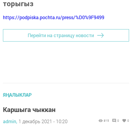
торыгыз
https://podpiska.pochta.ru/press/%D0%9F9499
Перейти на страницу новости
ЯҢАЛЫКЛАР
Каршыга чыккан
admin,
1 декабрь 2021 - 10:20
815
0
0