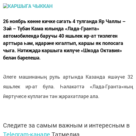
26 ноябрь көнне кичке сәгать 4 тулганда Яр Чаллы –
Зәй – Түбән Кама юлында «Лада-Гранта»
автомобилендә баручы 40 яшьлек ир-ат тизлеген
арттыра һәм, идарәне югалтып, каршы як полосага
чыга. Нәтиҗәдә каршыга килүче «Шкода Октавия»
белән бәрелешә.
Әлеге машинаның руль артында Казанда яшәүче 32
яшьлек ир-ат була. Һәлакәттә «Лада-Гранта»ның
йөртүчесе күпләгән тән җәрәхәтләре ала.
Следите за самым важным и интересным в
Telegram-канале
Татмедиа