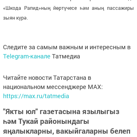
«Шкода Рапид»ның йөртүчесе һәм аның пассажиры
зыян күрә.
Следите за самым важным и интересным в
Telegram-канале
Татмедиа
Читайте новости Татарстана в
национальном мессенджере MАХ:
https://max.ru/tatmedia
"Якты юл" газетасына язылыгыз
һәм Тукай районындагы
яңалыкларны, вакыйгаларны белеп