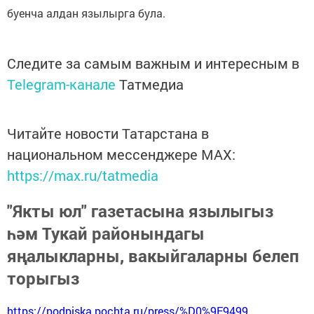
буенча алдан язылырга була.
Следите за самым важным и интересным в
Telegram-канале
Татмедиа
Читайте новости Татарстана в
национальном мессенджере MАХ:
https://max.ru/tatmedia
"Якты юл" газетасына язылыгыз
һәм Тукай районындагы
яңалыкларны, вакыйгаларны белеп
торыгыз
https://podpiska.pochta.ru/press/%D0%9F9499