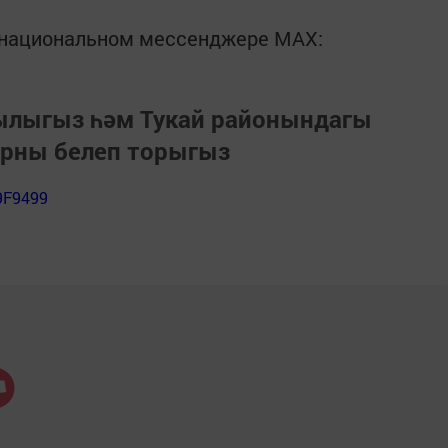
в национальном мессенджере MАХ:
зылыгыз һәм Тукай районындагы
арны белеп торыгыз
9F9499