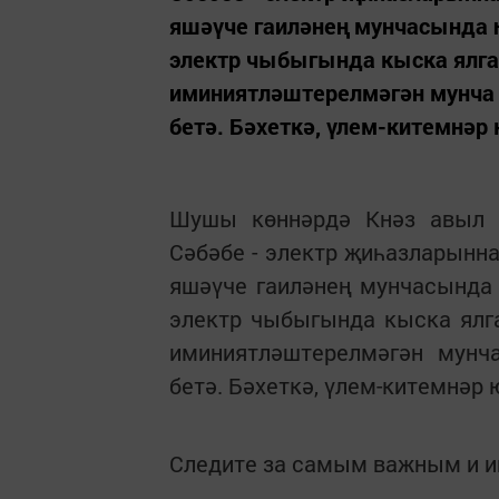
яшәүче гаиләнең мунчасында һ
электр чыбыгында кыска ялга
иминиятләштерелмәгән мунча
бетә. Бәхеткә, үлем-китемнәр 
Шушы көннәрдә Кнәз авыл җ
Сәбәбе - электр җиһазларынна
яшәүче гаиләнең мунчасында 
электр чыбыгында кыска ялг
иминиятләштерелмәгән мун
бетә. Бәхеткә, үлем-китемнәр 
Следите за самым важным и 