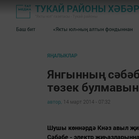
ТУКАЙ РАЙОНЫ ХӘБӘ
"Якты юл" газетасы - Тукай районы
Баш бит
«Якты юл»ның алтын фондыннан
ЯҢАЛЫКЛАР
Янгынның сәбә
төзек булмавы
автор,
14 март 2014 - 07:32
Шушы көннәрдә Кнәз авыл җир
Сәбәбе - электр җиһазларынна