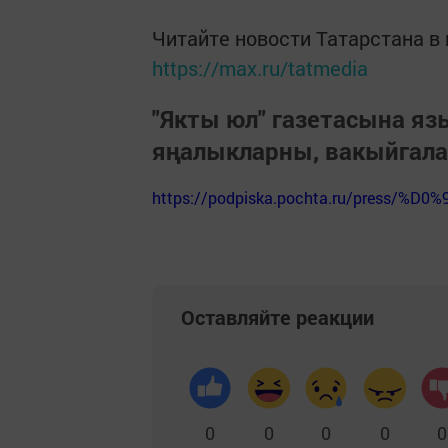
Читайте новости Татарстана 
https://max.ru/tatmedia
"Якты юл" газетасына я
яңалыкларны, вакыйгал
https://podpiska.pochta.ru/press/%D0%
Оставляйте реакции
0
0
0
0
0