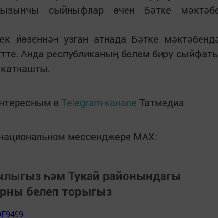
угызынчы сыйныфлар өчен Бәтке мәктәб
ек йөзеннән узган атнада Бәтке мәктәбенд
үтте. Анда республиканың белем бирү сыйфат
 катнашты.
интересным в
Telegram-канале
Татмедиа
в национальном мессенджере MАХ:
зылыгыз һәм Тукай районындагы
арны белеп торыгыз
9F9499