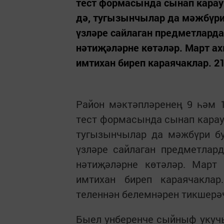
тест формасында сынап кара
дә, тугызынчылар да мәжбүри 
үзләре сайлаган предметлард
нәтиҗәләрне көтәләр. Март а
имтихан биреп караячаклар. 2
Район мәктәпләренең 9 һәм 
тест формасында сынап карау
тугызынчылар да мәжбүри бу
үзләре сайлаган предметлар
нәтиҗәләрне көтәләр. Март
имтихан биреп караячаклар
теленнән белемнәрен тикшерә
Быел унберенче сыйныф укучы