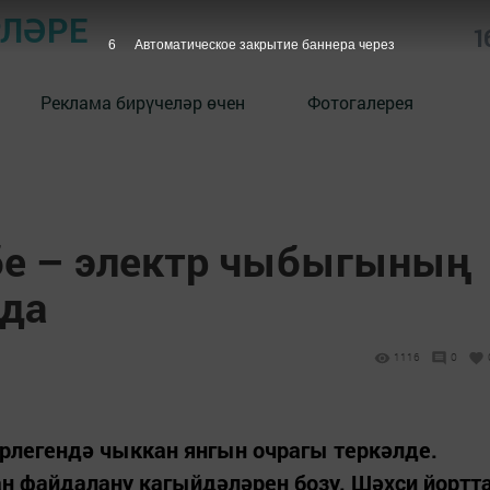
РЛӘРЕ
1
5
Автоматическое закрытие баннера через
Реклама бирүчеләр өчен
Фотогалерея
бе – электр чыбыгының
нда
1116
0
легендә чыккан янгын очрагы теркәлде.
н файдалану кагыйдәләрен бозу. Шәхси йортт