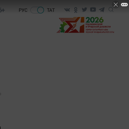
6+
РУС
ТАТ
0
а