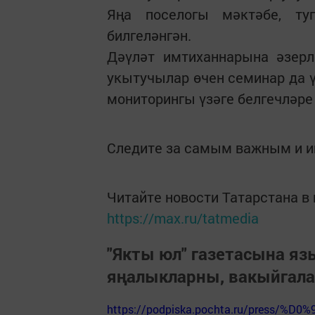
Яңа поселогы мәктәбе, т
билгеләнгән.
Дәүләт имтиханнарына әзерл
укытучылар өчен семинар да 
мониторингы үзәге белгечләре
Следите за самым важным и 
Читайте новости Татарстана 
https://max.ru/tatmedia
"Якты юл" газетасына я
яңалыкларны, вакыйгал
https://podpiska.pochta.ru/press/%D0%