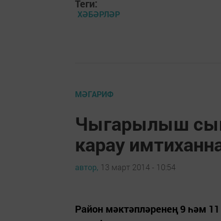
Теги:
ХӘБӘРЛӘР
МӘГАРИФ
Чыгарылыш сы
карау имтихан
автор,
13 март 2014 - 10:54
Район мәктәпләренең 9 һәм 1