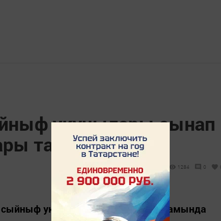
йныф укучылары сынап
нары тапшырды
1284
0
1 сыйныф укучылары узган атна дәвамында