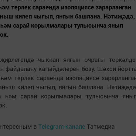
әм терлек сараенда изоляциясе зарарланган
ныш килеп чыгып, янгын башлана. Нәтиҗәдә,
 һәм сарай корылмалары тулысынча янып
юк.
ирлегендә чыккан янгын очрагы теркәлде
н файдалану кагыйдәләрен бозу. Шәхси йортт
һәм терлек сараенда изоляциясе зарарланга
аныш килеп чыгып, янгын башлана. Нәтиҗәдә
ча һәм сарай корылмалары тулысынча яны
юк.
интересным в
Telegram-канале
Татмедиа