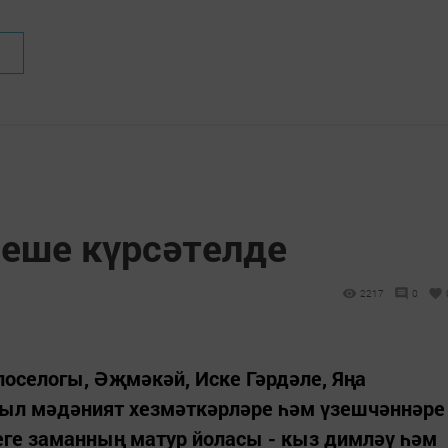
неше күрсәтелде
2217
0
поселогы, Әҗмәкәй, Иске Гәрдәле, Яңа
ыл мәдәният хезмәткәрләре һәм үзешчәннәре
еге заманның матур йоласы - кыз димләү һәм