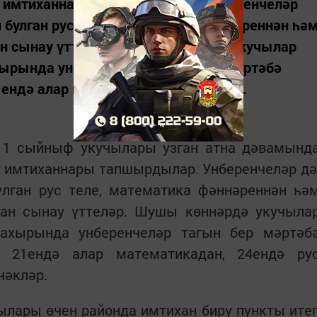
у имтиханнары тапшырдылар. Унберенчеләр
булган рус теле, математика фәннәреннән һә
ан сынау үттеләр. Шушы көннәрдә укучылар
хырында унберенчеләр тагын бер мәртәбә
1ендә алар математикадан, 24ендә...
11 сыйныф укучылары узган атна дәвамынд
 имтиханнары тапшырдылар. Унберенчеләр дә
лган рус теле, математика фәннәреннән һә
дан сынау үттеләр. Шушы көннәрдә укучыла
 ахырында унберенчеләр тагын бер мәртәб
. 21ендә алар математикадан, 24ендә ру
чәкләр.
лары өчен районда имтихан бирү пункты ите