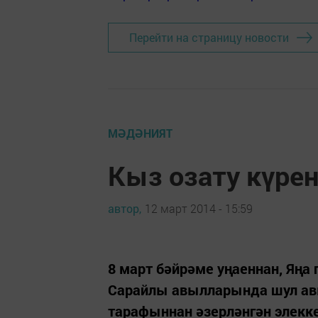
Перейти на страницу новости
МӘДӘНИЯТ
Кыз озату күре
автор,
12 март 2014 - 15:59
8 март бәйрәме уңаеннан, Яңа 
Сарайлы авылларында шул ав
тарафыннан әзерләнгән элекк