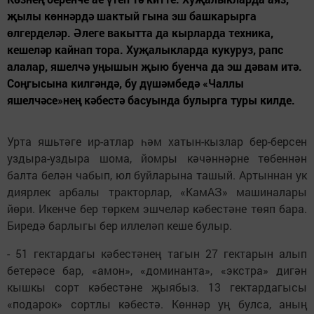
җылы көннәрдә шактый гына эш башкарырга
өлгерделәр. Әлеге вакытта да кырларда техника,
кешеләр кайнап тора. Хуҗалыкларда кукуруз, рапс
алалар, яшелчә уңышын җыю буенча да эш дәвам итә.
Соңгысына килгәндә, бу дүшәмбедә «Чаллы
яшелчәсе»нең кәбестә басуында булырга туры килде.
Урта яшьтәге ир-атлар һәм хатын-кызлар бер-берсен
уздыра-уздыра шома, йомры кәчәннәрне төбеннән
балта белән чабып, юл буйларына ташый. Артыннан ук
диярлек арбалы тракторлар, «КамАЗ» машиналары
йөри. Икенче бер төркем эшчеләр кәбестәне төяп бара.
Биредә барлыгы бер иллеләп кеше булыр.
- 51 гектардагы кәбестәнең тагын 27 гектарын алып
бетерәсе бар, «амон», «доминанта», «экстра» дигән
кышкы сорт кәбестәне җыябыз. 13 гектардагысы
«подарок» сортлы кәбестә. Көннәр уң булса, аның