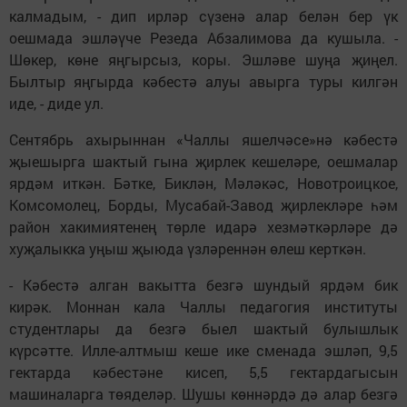
калмадым, - дип ирләр сүзенә алар белән бер үк
оешмада эшләүче Резеда Абзалимова да кушыла. -
Шөкер, көне яңгырсыз, коры. Эшләве шуңа җиңел.
Былтыр яңгырда кәбестә алуы авырга туры килгән
иде, - диде ул.
Сентябрь ахырыннан «Чаллы яшелчәсе»нә кәбестә
җыешырга шактый гына җирлек кешеләре, оешмалар
ярдәм иткән. Бәтке, Биклән, Мәләкәс, Новотроицкое,
Комсомолец, Борды, Мусабай-Завод җирлекләре һәм
район хакимиятенең төрле идарә хезмәткәрләре дә
хуҗалыкка уңыш җыюда үзләреннән өлеш керткән.
- Кәбестә алган вакытта безгә шундый ярдәм бик
кирәк. Моннан кала Чаллы педагогия институты
студентлары да безгә быел шактый булышлык
күрсәтте. Илле-алтмыш кеше ике сменада эшләп, 9,5
гектарда кәбестәне кисеп, 5,5 гектардагысын
машиналарга төяделәр. Шушы көннәрдә дә алар безгә