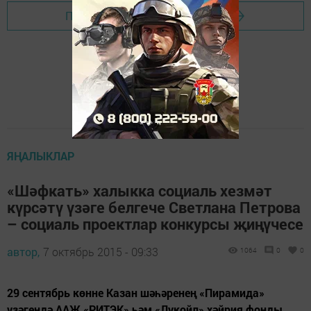
Перейти на страницу новости
ЯҢАЛЫКЛАР
«Шәфкать» халыкка социаль хезмәт
күрсәтү үзәге белгече Светлана Петрова
– социаль проектлар конкурсы җиңүчесе
автор,
7 октябрь 2015 - 09:33
1064
0
0
29 сентябрь көнне Казан шәһәренең «Пирамида»
үзәгендә ААҖ «РИТЭК» һәм «Лукойл» хәйрия фонды