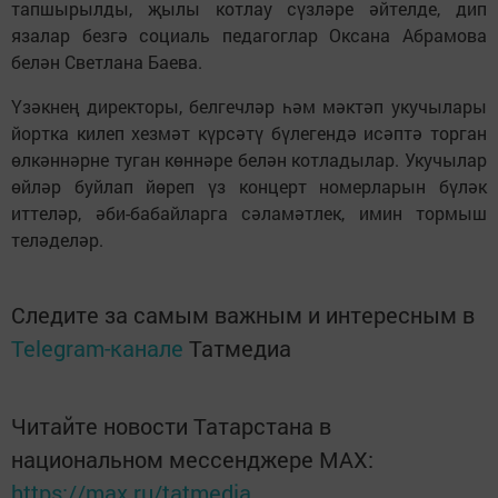
тапшырылды, җылы котлау сүзләре әйтелде, дип
язалар безгә социаль педагоглар Оксана Абрамова
белән Светлана Баева.
Үзәкнең директоры, белгечләр һәм мәктәп укучылары
йортка килеп хезмәт күрсәтү бүлегендә исәптә торган
өлкәннәрне туган көннәре белән котладылар. Укучылар
өйләр буйлап йөреп үз концерт номерларын бүләк
иттеләр, әби-бабайларга сәламәтлек, имин тормыш
теләделәр.
Следите за самым важным и интересным в
Telegram-канале
Татмедиа
Читайте новости Татарстана в
национальном мессенджере MАХ:
https://max.ru/tatmedia