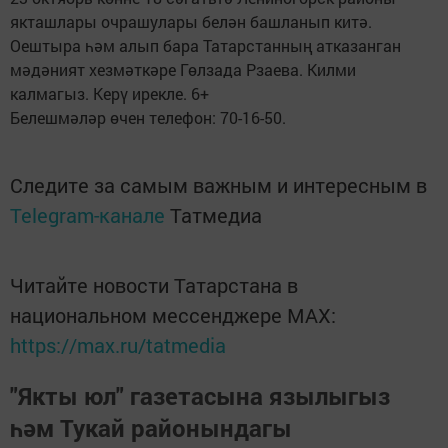
якташлары очрашулары белән башланып китә.
Оештыра һәм алып бара Татарстанның атказанган
мәдәният хезмәткәре Гөлзада Рзаева. Килми
калмагыз. Керү ирекле. 6+
Белешмәләр өчен телефон: 70-16-50.
Следите за самым важным и интересным в
Telegram-канале
Татмедиа
Читайте новости Татарстана в
национальном мессенджере MАХ:
https://max.ru/tatmedia
"Якты юл" газетасына язылыгыз
һәм Тукай районындагы