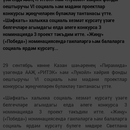
оештыручы VI социаль һәм мәдәни проектлар
конкурсы җиңүчеләрен бүләкләү тантанасы үтте.
«Шәфкать» халыкка социаль хезмәт күрсәтү үзәге
белгечләре агымдагы елда әлеге конкурса 3
номинациядә 3 проект тәкъдим итте. «Жиңү»
(«Победа») номинациясендә гаиләләргә һәм балаларга
социаль ярдәм күрсәтү...
29 сентябрь көнне Казан шәһәренең «Пирамида»
үзәгендә ААҖ «РИТЭК» һәм «Лукойл» хәйрия фонды
оештыручы VI социаль һәм мәдәни проектлар
конкурсы җиңүчеләрен бүләкләү тантанасы үтте.
«Шәфкать» халыкка социаль хезмәт күрсәтү үзәге
белгечләре агымдагы елда әлеге конкурса 3
номинациядә 3 проект тәкъдим итте. «Жиңү»
(«Победа») номинациясендә гаиләләргә һәм балаларга
социаль ярдәм күрсәтү бүлеге мөдире Светлана