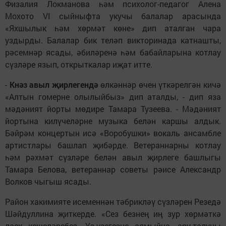
Физалия Локманова һәм психолог-педагог Алена
Мохото VI сыйныфта укучы балалар арасында
«Яхшылык һәм хөрмәт көне» дип аталган чара
уздырды. Балалар бик теләп викторинада катнашты,
рәсемнәр ясады, әбиләренә һәм бабайларына котлау
сүзләре язып, открыткалар иҗат итте.
-
Кнәз авыл җирлегендә
өлкәннәр өчен үткәрелгән кичә
«Алтын гомерне олылыйбыз» дип аталды, - дип яза
мәдәният йорты мөдире Тамара Тузеева. - Мәдәният
йортына килүчеләрне музыка белән каршы алдык.
Бәйрәм концертын исә «Воробушки» вокаль ансамбле
артистлары башлап җибәрде. Ветераннарны котлау
һәм рәхмәт сүзләре белән авыл җирлеге башлыгы
Тамара Белова, ветераннар советы рәисе Александр
Волков чыгыш ясады.
Район хакимияте исеменнән тәбрикләү сүзләрен Резедә
Шәйдуллина җиткерде. «Сез безнең иң зур хөрмәткә
лаек кешеләребез. Үз-үзегезне аямыйча, ару-талуны