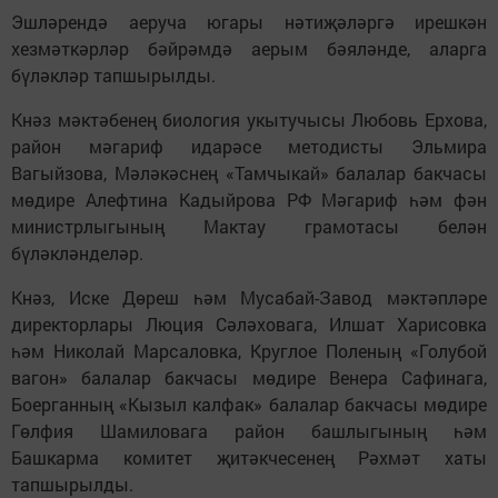
Эшләрендә аеруча югары нәтиҗәләргә ирешкән
хезмәткәрләр бәйрәмдә аерым бәяләнде, аларга
бүләкләр тапшырылды.
Кнәз мәктәбенең биология укытучысы Любовь Ерхова,
район мәгариф идарәсе методисты Эльмира
Вагыйзова, Мәләкәснең «Тамчыкай» балалар бакчасы
мөдире Алефтина Кадыйрова РФ Мәгариф һәм фән
министрлыгының Мактау грамотасы белән
бүләкләнделәр.
Кнәз, Иске Дөреш һәм Мусабай-Завод мәктәпләре
директорлары Люция Сәләховага, Илшат Харисовка
һәм Николай Марсаловка, Круглое Поленың «Голубой
вагон» балалар бакчасы мөдире Венера Сафинага,
Боерганның «Кызыл калфак» балалар бакчасы мөдире
Гөлфия Шамиловага район башлыгының һәм
Башкарма комитет җитәкчесенең Рәхмәт хаты
тапшырылды.