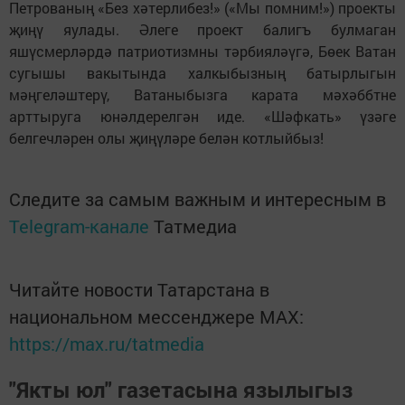
Петрованың «Без хәтерлибез!» («Мы помним!») проекты
җиңү яулады. Әлеге проект балигъ булмаган
яшүсмерләрдә патриотизмны тәрбияләүгә, Бөек Ватан
сугышы вакытында халкыбызның батырлыгын
мәңгеләштерү, Ватаныбызга карата мәхәббтне
арттыруга юнәлдерелгән иде. «Шәфкать» үзәге
белгечләрен олы җиңүләре белән котлыйбыз!
Следите за самым важным и интересным в
Telegram-канале
Татмедиа
Читайте новости Татарстана в
национальном мессенджере MАХ:
https://max.ru/tatmedia
"Якты юл" газетасына язылыгыз