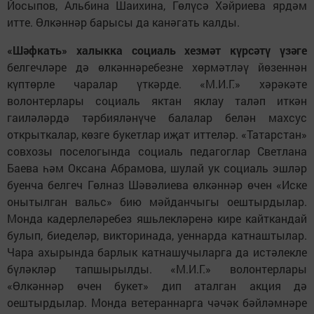
Йосыпов, Альбина Шаихина, Гөлүсә Хәйриева ярдәм
итте. Өлкәннәр барысы да канәгать калды.
«Шәфкать» халыкка социаль хезмәт күрсәтү үзәге
белгечләре дә өлкәннәребезне хөрмәтләү йөзеннән
күптөрле чаралар үткәрде. «М.И.Г.» хәрәкәте
волонтерлары социаль яктан яклау таләп иткән
гаиләләрдә тәрбияләнүче балалар белән махсус
открыткалар, көзге букетлар иҗат иттеләр. «Татарстан»
совхозы поселогында социаль педагоглар Светлана
Баева һәм Оксана Абрамова, шулай ук социаль эшләр
буенча белгеч Гөлназ Шәвәлиева өлкәннәр өчен «Иске
онытылган вальс» бию мәйданчыгы оештырдылар.
Монда кадерлеләребез яшьлекләренә кире кайткандай
булып, биеделәр, викторинада, уеннарда катнаштылар.
Чара ахырында барлык катнашучыларга да истәлекле
бүләкләр тапшырылды. «М.И.Г.» волонтерлары
«Өлкәннәр өчен букет» дип аталган акция дә
оештырдылар. Монда ветераннарга чәчәк бәйләмнәре