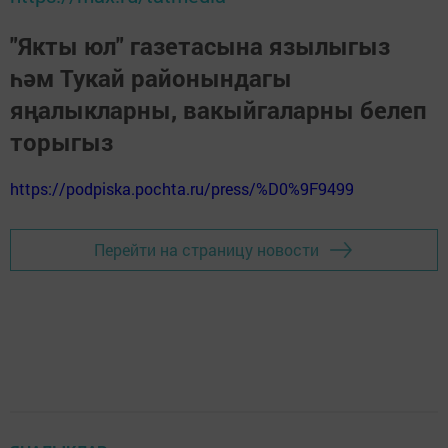
"Якты юл" газетасына язылыгыз
һәм Тукай районындагы
яңалыкларны, вакыйгаларны белеп
торыгыз
https://podpiska.pochta.ru/press/%D0%9F9499
Перейти на страницу новости