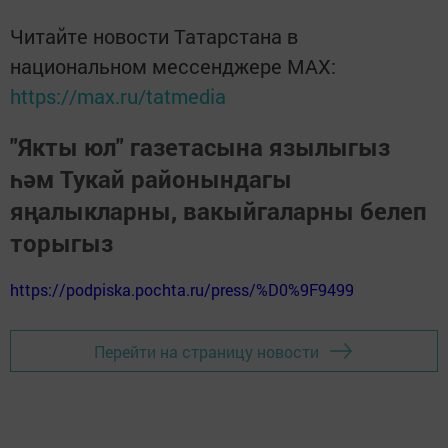
Читайте новости Татарстана в
национальном мессенджере MАХ:
https://max.ru/tatmedia
"Якты юл" газетасына язылыгыз
һәм Тукай районындагы
яңалыкларны, вакыйгаларны белеп
торыгыз
https://podpiska.pochta.ru/press/%D0%9F9499
Перейти на страницу новости