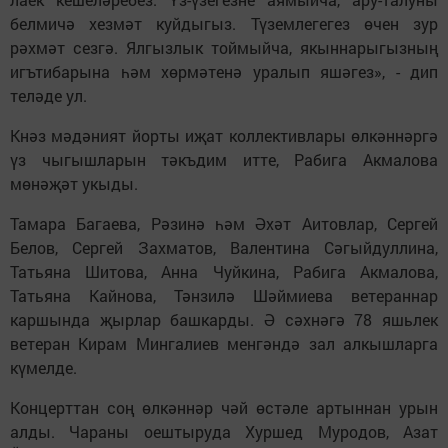
белмичә хезмәт куйдыгыз. Түземлегегез өчен зур
рәхмәт сезгә. Ялгызлык тоймыйча, якыннарыгызның
игътибарына һәм хөрмәтенә уралып яшәгез», - дип
теләде ул.
Кнәз мәдәният йорты иҗат коллективлары өлкәннәргә
үз чыгышларын тәкъдим итте, Рабига Акмалова
мөнәҗәт укыды.
Тамара Багаева, Рәзинә һәм Әхәт Аитовлар, Сергей
Белов, Сергей Захматов, Валентина Сәгыйдуллина,
Татьяна Шитова, Анна Чуйкина, Рабига Акмалова,
Татьяна Кайнова, Тәнзилә Шәймиева ветераннар
каршында җырлар башкарды. Ә сәхнәгә 78 яшьлек
ветеран Кирам Мингалиев менгәндә зал алкышларга
күмелде.
Концерттан соң өлкәннәр чәй өстәле артыннан урын
алды. Чараны оештыруда Хуршед Муродов, Азат