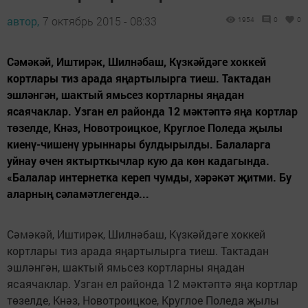
автор,
7 октябрь 2015 - 08:33
1954
0
0
Сәмәкәй, Иштирәк, Шилнәбаш, Күзкәйдәге хоккей
кортлары тиз арада яңартылырга тиеш. Тактадан
эшләнгән, шактый ямьсез кортларны яңадан
ясаячаклар. Узган ел районда 12 мәктәптә яңа кортлар
төзелде, Кнәз, Новотроицкое, Круглое Поледа җылы
киенү-чишенү урыннары булдырылды. Балаларга
уйнау өчен яктырткычлар кую да көн кадагында.
«Балалар интернетка кереп чумды, хәрәкәт җитми. Бу
аларның сәламәтлегендә...
Сәмәкәй, Иштирәк, Шилнәбаш, Күзкәйдәге хоккей
кортлары тиз арада яңартылырга тиеш. Тактадан
эшләнгән, шактый ямьсез кортларны яңадан
ясаячаклар. Узган ел районда 12 мәктәптә яңа кортлар
төзелде, Кнәз, Новотроицкое, Круглое Поледа җылы