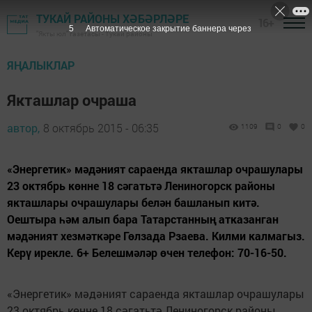
ТУКАЙ РАЙОНЫ ХӘБӘРЛӘРЕ
16+
4
Автоматическое закрытие баннера через
"Якты юл" газетасы - Тукай районы
ЯҢАЛЫКЛАР
Якташлар очраша
автор,
8 октябрь 2015 - 06:35
1109
0
0
«Энергетик» мәдәният сараенда якташлар очрашулары
23 октябрь көнне 18 сәгатьтә Лениногорск районы
якташлары очрашулары белән башланып китә.
Оештыра һәм алып бара Татарстанның атказанган
мәдәният хезмәткәре Гөлзада Рзаева. Килми калмагыз.
Керү ирекле. 6+ Белешмәләр өчен телефон: 70-16-50.
«Энергетик» мәдәният сараенда якташлар очрашулары
23 октябрь көнне 18 сәгатьтә Лениногорск районы