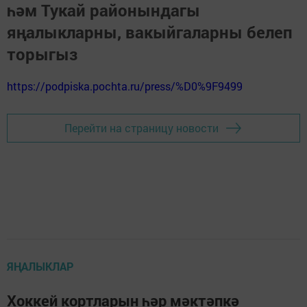
һәм Тукай районындагы
яңалыкларны, вакыйгаларны белеп
торыгыз
https://podpiska.pochta.ru/press/%D0%9F9499
Перейти на страницу новости
ЯҢАЛЫКЛАР
Хоккей кортларын һәр мәктәпкә