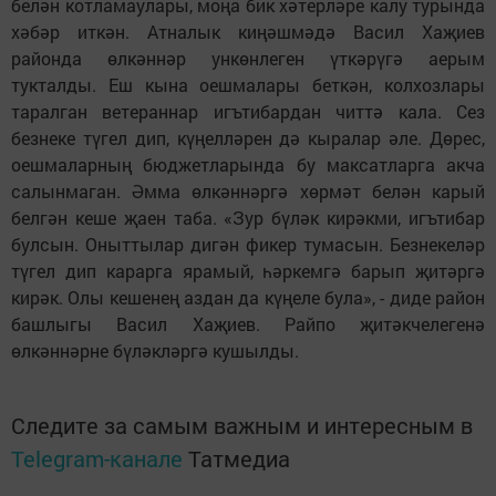
белән котламаулары, моңа бик хәтерләре калу турында
хәбәр иткән. Атналык киңәшмәдә Васил Хаҗиев
районда өлкәннәр ункөнлеген үткәрүгә аерым
тукталды. Еш кына оешмалары беткән, колхозлары
таралган ветераннар игътибардан читтә кала. Сез
безнеке түгел дип, күңелләрен дә кыралар әле. Дөрес,
оешмаларның бюджетларында бу максатларга акча
салынмаган. Әмма өлкәннәргә хөрмәт белән карый
белгән кеше җаен таба. «Зур бүләк кирәкми, игътибар
булсын. Оныттылар дигән фикер тумасын. Безнекеләр
түгел дип карарга ярамый, һәркемгә барып җитәргә
кирәк. Олы кешенең аздан да күңеле була», - диде район
башлыгы Васил Хаҗиев. Райпо җитәкчелегенә
өлкәннәрне бүләкләргә кушылды.
Следите за самым важным и интересным в
Telegram-канале
Татмедиа