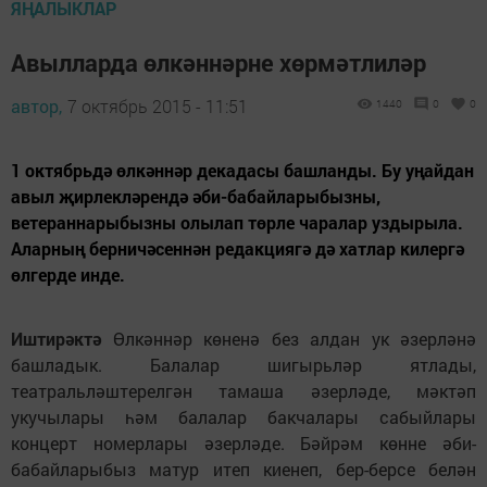
ЯҢАЛЫКЛАР
Авылларда өлкәннәрне хөрмәтлиләр
автор,
7 октябрь 2015 - 11:51
1440
0
0
1 октябрьдә өлкәннәр декадасы башланды. Бу уңайдан
авыл җирлекләрендә әби-бабайларыбызны,
ветераннарыбызны олылап төрле чаралар уздырыла.
Аларның берничәсеннән редакциягә дә хатлар килергә
өлгерде инде.
Иштирәктә
Өлкәннәр көненә без алдан ук әзерләнә
башладык. Балалар шигырьләр ятлады,
театральләштерелгән тамаша әзерләде, мәктәп
укучылары һәм балалар бакчалары сабыйлары
концерт номерлары әзерләде. Бәйрәм көнне әби-
бабайларыбыз матур итеп киенеп, бер-берсе белән