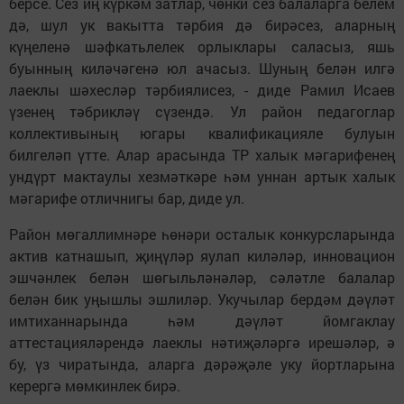
берсе. Сез иң күркәм затлар, чөнки сез балаларга белем
дә, шул ук вакытта тәрбия дә бирәсез, аларның
күңеленә шәфкатьлелек орлыклары саласыз, яшь
буынның киләчәгенә юл ачасыз. Шуның белән илгә
лаеклы шәхесләр тәрбиялисез, - диде Рамил Исаев
үзенең тәбрикләү сүзендә. Ул район педагоглар
коллективының югары квалификацияле булуын
билгеләп үтте. Алар арасында ТР халык мәгарифенең
ундүрт мактаулы хезмәткәре һәм уннан артык халык
мәгарифе отличнигы бар, диде ул.
Район мөгаллимнәре һөнәри осталык конкурсларында
актив катнашып, җиңүләр яулап киләләр, инновацион
эшчәнлек белән шөгыльләнәләр, сәләтле балалар
белән бик уңышлы эшлиләр. Укучылар бердәм дәүләт
имтиханнарында һәм дәүләт йомгаклау
аттестацияләрендә лаеклы нәтиҗәләргә ирешәләр, ә
бу, үз чиратында, аларга дәрәҗәле уку йортларына
керергә мөмкинлек бирә.