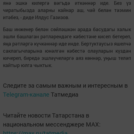
янә эшкә килергә вәгъдә иткәннәр иде. Без үз
чиратыбызда аларны кайнар аш, чәй белән тәэмин
итәбез, - диде Илдус Газизов.
Баш инженер белән сөйләшкән арада басудагы халык
эшли башлаган рәтләрендәге кәбестәне кисеп бетереп,
яңа рәтләргә күчкәннәр иде инде. Бертуктаусыз яшелчә
саклагычларына юнәлгән кәбестә олауларын күздән
кичереп, биредә эшләүчеләргә аяз көннәр, уңыш теләп
кайтыр юлга чыктык.
Следите за самым важным и интересным в
Telegram-канале
Татмедиа
Читайте новости Татарстана в
национальном мессенджере MАХ:
https://max.ru/tatmedia