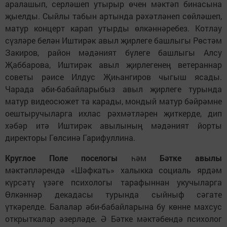
аралашып, серләшеп утырыр өчен мәктәп бинасына
җыелды. Сыйлы табын артында рәхәтләнеп сөйләшеп,
матур концерт карап утырды өлкәннәребез. Котлау
сүзләре белән Иштирәк авыл җирлеге башлыгы Рөстәм
Закиров, район мәдәният бүлеге башлыгы Алсу
Җаббарова, Иштирәк авыл җирлегенең ветераннар
советы рәисе Илдус Җиһангиров чыгыш ясады.
Чарада әби-бабайларыбыз авыл җирлеге турында
матур видеосюжет та карады, мондый матур бәйрәмне
оештыручыларга ихлас рәхмәтләрен җиткерде, дип
хәбәр итә Иштирәк авылының мәдәният йорты
директоры Гөлсинә Гарифуллина.
Круглое Поле поселогы
һәм
Бәтке авылы
мәктәпләрендә «Шәфкать» халыкка социаль ярдәм
күрсәтү үзәге психологы тарафыннан укучыларга
Өлкәннәр декадасы турында сыйныф сәгате
үткәрелде. Балалар әби-бабайларына бу көнне махсус
открыткалар әзерләде. Ә Бәтке мәктәбендә психолог