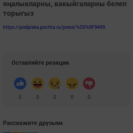
яңалыкларны, вакыйгаларны белеп
торыгыз
https://podpiska.pochta.ru/press/%D0%9F9499
Оставляйте реакции
0
0
0
0
0
Расскажите друзьям