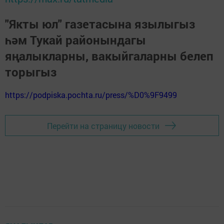
"Якты юл" газетасына язылыгыз
һәм Тукай районындагы
яңалыкларны, вакыйгаларны белеп
торыгыз
https://podpiska.pochta.ru/press/%D0%9F9499
Перейти на страницу новости