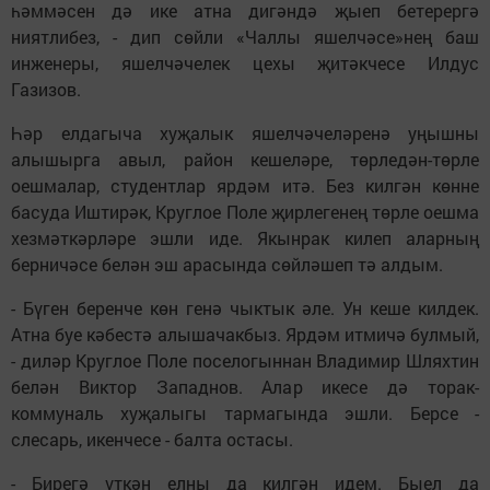
һәммәсен дә ике атна дигәндә җыеп бетерергә
ниятлибез, - дип сөйли «Чаллы яшелчәсе»нең баш
инженеры, яшелчәчелек цехы җитәкчесе Илдус
Газизов.
Һәр елдагыча хуҗалык яшелчәчеләренә уңышны
алышырга авыл, район кешеләре, төрледән-төрле
оешмалар, студентлар ярдәм итә. Без килгән көнне
басуда Иштирәк, Круглое Поле җирлегенең төрле оешма
хезмәткәрләре эшли иде. Якынрак килеп аларның
берничәсе белән эш арасында сөйләшеп тә алдым.
- Бүген беренче көн генә чыктык әле. Ун кеше килдек.
Атна буе кәбестә алышачакбыз. Ярдәм итмичә булмый,
- диләр Круглое Поле поселогыннан Владимир Шляхтин
белән Виктор Западнов. Алар икесе дә торак-
коммуналь хуҗалыгы тармагында эшли. Берсе -
слесарь, икенчесе - балта остасы.
- Бирегә үткән елны да килгән идем. Быел да