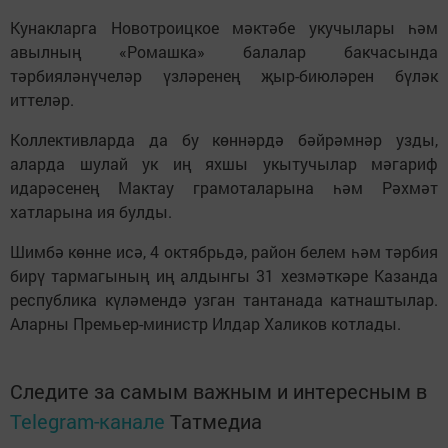
Кунакларга Новотроицкое мәктәбе укучылары һәм
авылның «Ромашка» балалар бакчасында
тәрбияләнүчеләр үзләренең җыр-биюләрен бүләк
иттеләр.
Коллективларда да бу көннәрдә бәйрәмнәр узды,
аларда шулай ук иң яхшы укытучылар мәгариф
идарәсенең Мактау грамоталарына һәм Рәхмәт
хатларына ия булды.
Шимбә көнне исә, 4 октябрьдә, район белем һәм тәрбия
бирү тармагының иң алдынгы 31 хезмәткәре Казанда
республика күләмендә узган тантанада катнаштылар.
Аларны Премьер-министр Илдар Халиков котлады.
Следите за самым важным и интересным в
Telegram-канале
Татмедиа