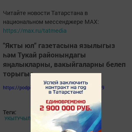
Читайте новости Татарстана в
национальном мессенджере MАХ:
https://max.ru/tatmedia
"Якты юл" газетасына язылыгыз
һәм Тукай районындагы
яңалыкларны, вакыйгаларны белеп
торыгыз
https://podpiska.pochta.ru/press/%D0%9F9499
Теги:
УКЫТУЧЫЛАР КӨНЕ