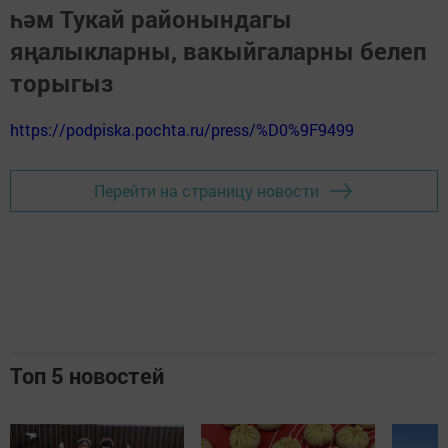
һәм Тукай районындагы
яңалыкларны, вакыйгаларны белеп
торыгыз
https://podpiska.pochta.ru/press/%D0%9F9499
Перейти на страницу новости
Топ 5 новостей