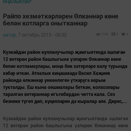
ЯҢАЛЫКЛАР
Райпо хезмәткәрләрен Өлкәннәр көне
белән котларга онытканнар
автор,
7 октябрь 2015 - 06:30
1134
0
0
Күзкәйдән район кулланучылар җәмгыятендә эшләгән
12 ветеран район башлыгына үзләрен Өлкәннәр көне
белән котламаулары, моңа бик хәтерләре калу турында
хәбәр иткән. Атналык киңәшмәдә Васил Хаҗиев
районда өлкәннәр ункөнлеген үткәрүгә аерым
тукталды. Еш кына оешмалары беткән, колхозлары
таралган ветераннар игътибардан читтә кала. Сез
безнеке түгел дип, күңелләрен дә кыралар әле. Дөрес,...
Күзкәйдән район кулланучылар җәмгыятендә эшләгән
12 ветеран район башлыгына үзләрен Өлкәннәр көне