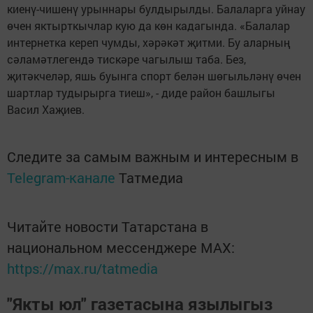
киенү-чишенү урыннары булдырылды. Балаларга уйнау
өчен яктырткычлар кую да көн кадагында. «Балалар
интернетка кереп чумды, хәрәкәт җитми. Бу аларның
сәламәтлегендә тискәре чагылыш таба. Без,
җитәкчеләр, яшь буынга спорт белән шөгыльләнү өчен
шартлар тудырырга тиеш», - диде район башлыгы
Васил Хаҗиев.
Следите за самым важным и интересным в
Telegram-канале
Татмедиа
Читайте новости Татарстана в
национальном мессенджере MАХ:
https://max.ru/tatmedia
"Якты юл" газетасына язылыгыз