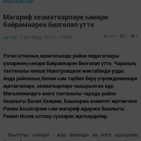
ЯҢАЛЫКЛАР
Мәгариф хезмәткәрләре һөнәри
бәйрәмнәрен билгеләп үтте
автор,
7 октябрь 2015 - 10:44
1650
0
0
Узган атнаның җомгасында район педагоглары
үзләренең һөнәри бәйрәмнәрен билгеләп үтте. Чараның
тантаналы өлеше Новотроицкое мәктәбендә узды.
Анда районның белем һәм тәрбия бирү учреждениеләре
җитәкчеләре, хезмәткәрләре чакырылган иде.
Мөгаллимнәргә әлеге тантаналы чарада район
башлыгы Васил Хаҗиев, Башкарма комитет җитәкчесе
Рәсим Асылгәрәев һәм мәгариф идарәсе башлыгы
Рамил Исаев котлау сүзләрен җиткерделәр.
- Укытучы һөнәре - җир йөзендә иң изге эшләрнең