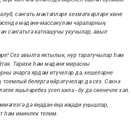
, клуб, сәнгать мәктәпләре хезмәткәрләре көне
мәсендә мәдәни-массакүләм чараларның
н сәнгатьтә катнашучы укучылар, авыл
ре! Сез авылга яктылык, нур таратучылар һәм
йтак. Тарихи һәм мәдәни мирасны
рны ачарга ярдәм итүчеләр дә, кешеләрне
 тоемлый белергә өйрәтүчеләр дә сез. Сәхнә
тле яшьләребез үсеп килә - бу да сөенечле хәл.
әммәгезгә дә яңадан-яңа иҗади уңышлар,
ет һәм иминлек телим.