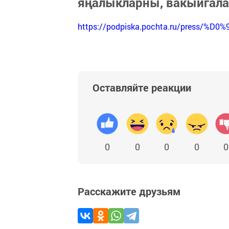
яңалыкларны, вакыйгал
https://podpiska.pochta.ru/press/%D0%
Оставляйте реакции
0
0
0
0
0
Расскажите друзьям