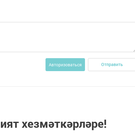
Отправить
Авторизоваться
ият хезмәткәрләре!