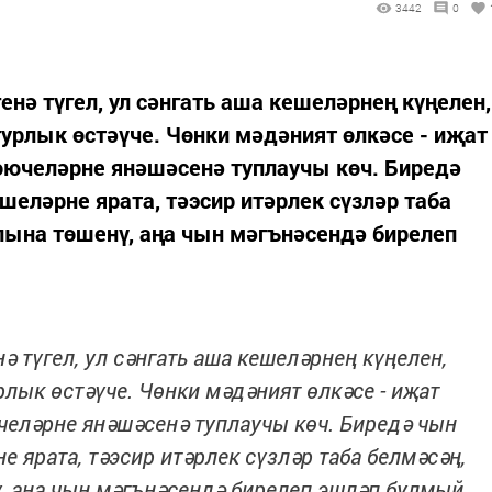
3442
0
енә түгел, ул сәнгать аша кешеләрнең күңелен,
урлык өстәүче. Чөнки мәдәният өлкәсе - иҗат
өючеләрне янәшәсенә туплаучы көч. Биредә
шеләрне ярата, тәэсир итәрлек сүзләр таба
лына төшенү, аңа чын мәгънәсендә бирелеп
ә түгел, ул сәнгать аша кешеләрнең күңелен,
лык өстәүче. Чөнки мәдәният өлкәсе - иҗат
челәрне янәшәсенә туплаучы көч. Биредә чын
е ярата, тәэсир итәрлек сүзләр таба белмәсәң,
, аңа чын мәгънәсендә бирелеп эшләп булмый.