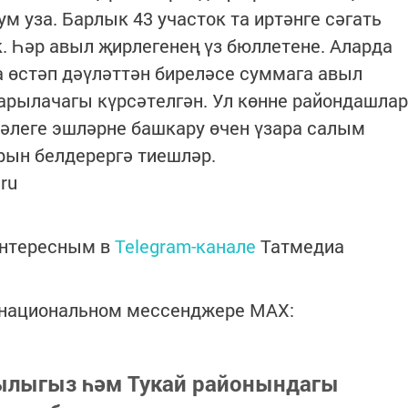
м уза. Барлык 43 участок та иртәнге сәгать
к. Һәр авыл җирлегенең үз бюллетене. Аларда
 өстәп дәүләттән биреләсе суммага авыл
рылачагы күрсәтелгән. Ул көнне райондашлар
 әлеге эшләрне башкару өчен үзара салым
рын белдерергә тиешләр.
ru
интересным в
Telegram-канале
Татмедиа
в национальном мессенджере MАХ:
зылыгыз һәм Тукай районындагы