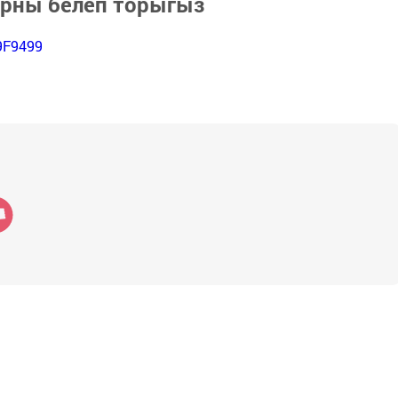
арны белеп торыгыз
9F9499