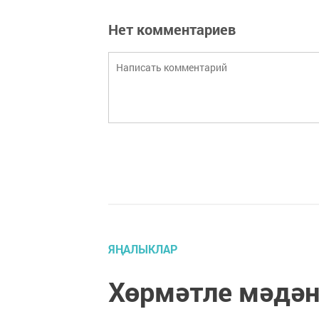
Нет комментариев
ЯҢАЛЫКЛАР
Хөрмәтле мәдән