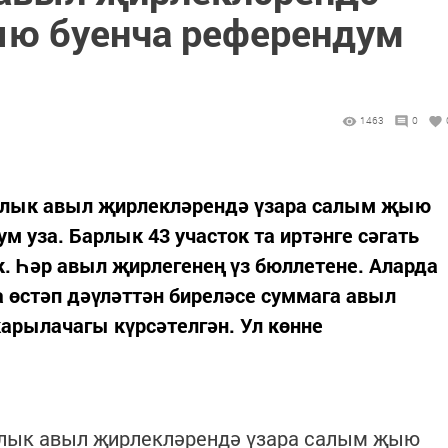
ыю буенча референдум
1463
0
арлык авыл җирлекләрендә үзара салым җыю
м уза. Барлык 43 участок та иртәнге сәгать
к. Һәр авыл җирлегенең үз бюллетене. Аларда
 өстәп дәүләттән биреләсе суммага авыл
арылачагы күрсәтелгән. Ул көнне
арлык авыл җирлекләрендә үзара салым җыю