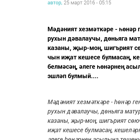
автор,
25 март 2016 - 05:15
Мәдәният хезмәткәре - һөнәр г
рухын дәвалаучы, дөньяга мат
казаны, җыр-моң, шигърият с
чын иҗат кешесе булмасаң, ке
белмәсәң, әлеге һөнәрнең асы
эшләп булмый....
Мәдәният хезмәткәре - һөнәр ген
рухын дәвалаучы, дөньяга матур
казаны, җыр-моң, шигърият сөю
иҗат кешесе булмасаң, кешеләрн
әлеге һөнәрнең асылына төшенү