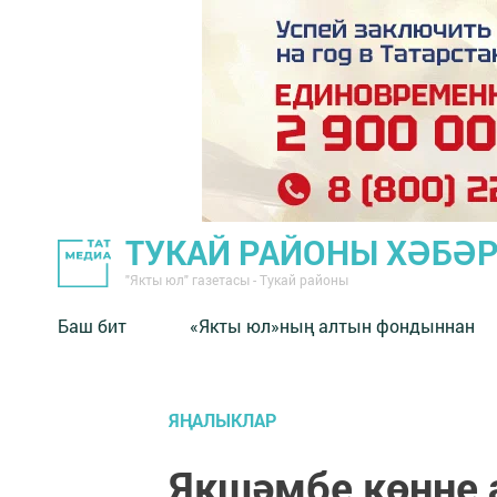
ТУКАЙ РАЙОНЫ ХӘБӘ
"Якты юл" газетасы - Тукай районы
Баш бит
«Якты юл»ның алтын фондыннан
ЯҢАЛЫКЛАР
Якшәмбе көнне 