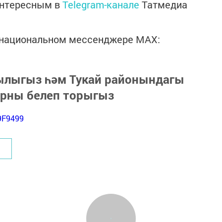
интересным в
Telegram-канале
Татмедиа
в национальном мессенджере MАХ:
зылыгыз һәм Тукай районындагы
арны белеп торыгыз
9F9499