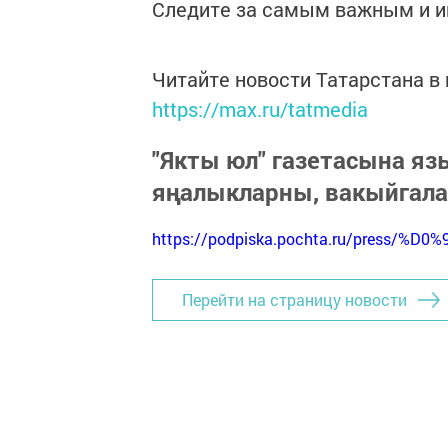
Следите за самым важным и 
Читайте новости Татарстана 
https://max.ru/tatmedia
"Якты юл" газетасына я
яңалыкларны, вакыйгал
https://podpiska.pochta.ru/press/%D0%
Перейти на страницу новости