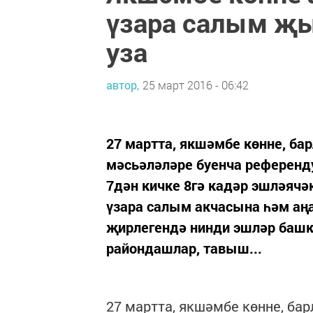
үзара салым җ
уза
автор,
25 март 2016 - 06:42
27 мартта, якшәмбе көнне, б
мәсьәләләре буенча референду
7дән кичке 8гә кадәр эшләячә
үзара салым акчасына һәм аңа
җирлегендә нинди эшләр башк
райондашлар, тавыш...
27 мартта, якшәмбе көнне, б