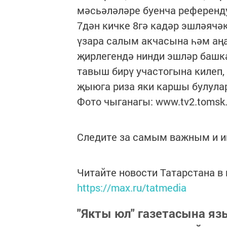
мәсьәләләре буенча референду
7дән кичке 8гә кадәр эшләячә
үзара салым акчасына һәм аңа
җирлегендә нинди эшләр башка
тавыш бирү участогына килеп,
җыюга риза яки каршы булула
Фото чыганагы: www.tv2.tomsk.
Следите за самым важным и 
Читайте новости Татарстана 
https://max.ru/tatmedia
"Якты юл" газетасына я