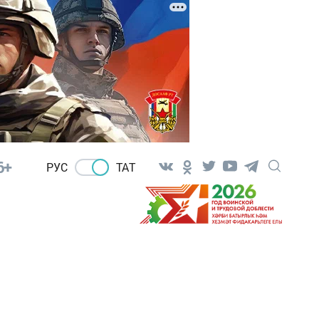
6+
РУС
ТАТ