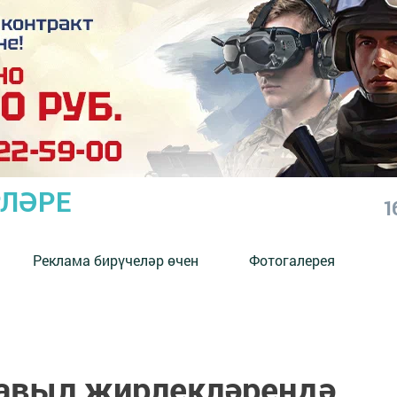
РЛӘРЕ
1
Реклама бирүчеләр өчен
Фотогалерея
авыл җирлекләрендә