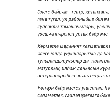
Әлеге бәйрәм - театр, китапханә
генә түгел, ул районыбыз билә
күпсанлы тамашачылары, үзешчә
үзешчәннәренең уртак бәйрәме.
Хөрмәтле мәдәният хезмәткәрлә
әлеге юлда уңышларыгыз да ба
тулыландыручылар да, талантла
матурлык, илһам дөньясын күрә,
ветераннарыбыз янәшәсендә сәлә
Һөнәри бәйрәмегез уңаеннан, һ
сәламәтлек, гаиләләрегезгә бәх