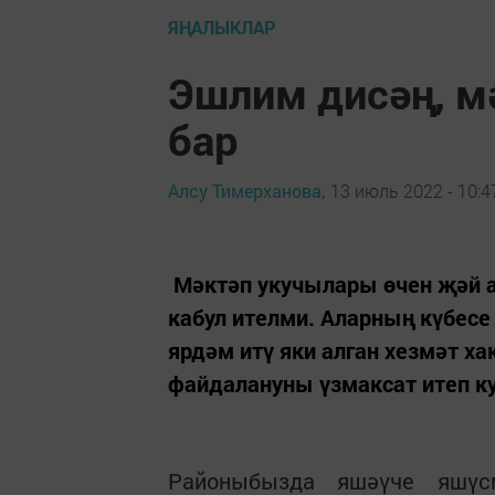
ЯҢАЛЫКЛАР
Эшлим дисәң, м
бар
Алсу Тимерханова,
13 июль 2022 - 10:4
Мәктәп укучылары өчен җәй а
кабул ителми. Аларның күбесе
ярдәм итү яки алган хезмәт 
файдалануны үзмаксат итеп к
Районыбызда яшәүче яшүс