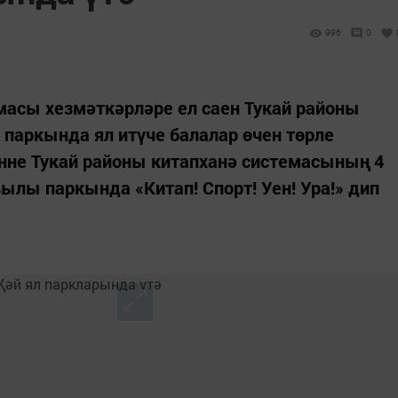
996
0
масы хезмәткәрләре ел саен Тукай районы
паркында ял итүче балалар өчен төрле
өнне Тукай районы китапханә системасының 4
ылы паркында «Китап! Спорт! Уен! Ура!» дип