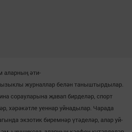
м аларның әти-
 кызыклы журналлар белән таныштырдылар.
ина сорауларына җавап бирделәр, спорт
р, хәрәкәтле уеннар уйнадылар. Чарада
гында экзотик биремнәр үтәделәр, алар уй-
әм, һичшиксез, аларның кәефен күтәрделәр.