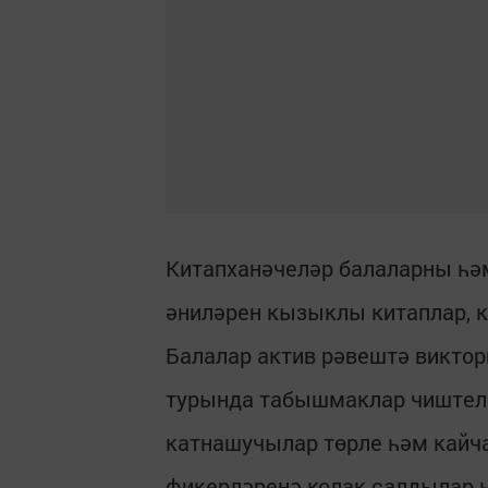
Китапханәчеләр балаларны һә
әниләрен кызыклы китаплар,
Балалар актив рәвештә виктор
турында табышмаклар чиштелә
катнашучылар төрле һәм кайча
фикерләренә колак салдылар һ