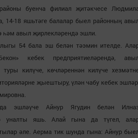
 районы буенча филиал җитәкчесе Людмил
а, 14-18 яшьтәге балалар быел районның авы
ә һәм авыл җирлекләрендә эшли.
ыгы 54 бала эш белән тәэмин ителде. Ала
Бекон» кебек предприятиеләрендә, авы
 туры килүче, көчләреннән килүче хезмәтн
торияләрне җыештыру, үлән чабу кебек эшләр
имировна.
да эшләүче Айнур Ягудин белән Илна
ә уналты яшь. Алай гына да түгел, ала
ылар әле. Аерма тик шунда гына: Айнур бые