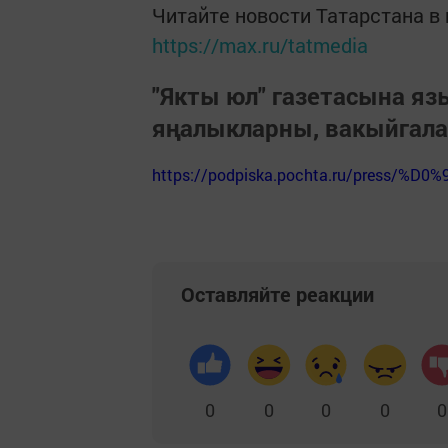
Читайте новости Татарстана 
https://max.ru/tatmedia
"Якты юл" газетасына я
яңалыкларны, вакыйгал
https://podpiska.pochta.ru/press/%D0%
Оставляйте реакции
0
0
0
0
0