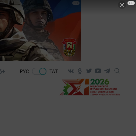
6+
РУС
ТАТ