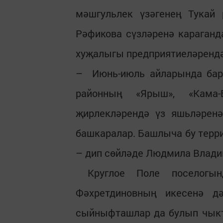
мәшгульлек үзәгенең Тукай
Рәфикова сүзләренә караганд
хуҗалыгы предприятиеләренд
– Июнь-июль айларында барл
районның «Ярыш», «Кама-
җирлекләрендә үз яшьләренә
башкаралар. Башлыча бу терри
– дип сөйләде Людмила Влад
Круглое Поле поселогын
Фәхретдиновның икесенә д
сыйныфташлар да булып чыкт