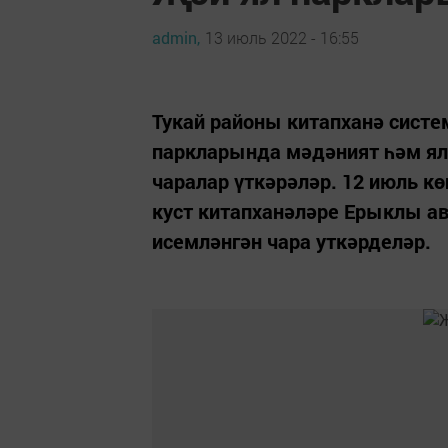
admin,
13 июль 2022 - 16:55
Тукай районы китапханә систе
паркларында мәдәният һәм ял 
чаралар үткәрәләр. 12 июль к
куст китапханәләре Ерыклы ав
исемләнгән чара уткәрделәр.