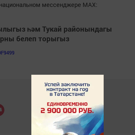
в национальном мессенджере MАХ:
зылыгыз һәм Тукай районындагы
арны белеп торыгыз
9F9499