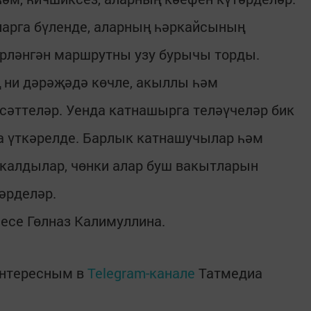
арга бүленде, аларның һәркайсының
ләнгән маршрутны узу бурычы торды.
 ни дәрәҗәдә көчле, акыллы һәм
сәттеләр. Уенда катнашырга теләүчеләр бик
та үткәрелде. Барлык катнашучылар һәм
 калдылар, чөнки алар буш вакытларын
әрделәр.
есе Гөлназ Калимуллина.
интересным в
Telegram-канале
Татмедиа