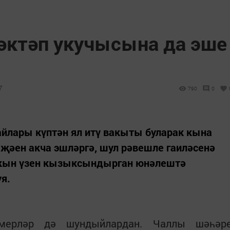
әктәп укучысына да эше
7
790
0
йлары күптән ял итү вакыты буларак кына
 җәен акча эшләргә, шул рәвешле гаиләсенә
хакын үзен кызыксындырган юнәлештә
уя.
мерләр дә шундыйлардан. Чаллы шәһәр