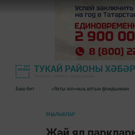
ТУКАЙ РАЙОНЫ ХӘБӘ
"Якты юл" газетасы - Тукай районы
Баш бит
«Якты юл»ның алтын фондыннан
ЯҢАЛЫКЛАР
Җәй ял парклар