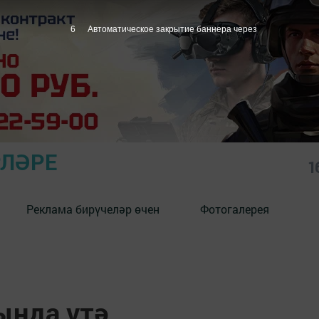
5
Автоматическое закрытие баннера через
РЛӘРЕ
1
Реклама бирүчеләр өчен
Фотогалерея
ында үтә