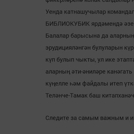
Уенда катнашучылар командал
БИБЛИОКУБИК ярдәмендә әзер
Балалар барысына да аларның
эрудицияләнгән булуларын күр
күп булып чыкты, ул ике этап
аларның әти-әниләре канәгать
күңелле һәм файдалы итеп үтк
Теләнче-Тамак баш китапханәч
Следите за самым важным и 