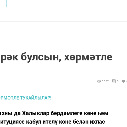
рәк булсын, хөрмәтле
1052
0
зны да Халыклар бердәмлеге көне һәм
итуциясе кабул ителү көне белән ихлас