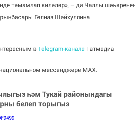
нде тәмамлап киләләр», – ди Чаллы шәһәрене
 урынбасары Гөлназ Шәйхуллина.
интересным в
Telegram-канале
Татмедиа
в национальном мессенджере MАХ:
зылыгыз һәм Тукай районындагы
арны белеп торыгыз
9F9499