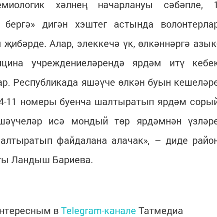
емиологик хәлнең начарлануы сәбәпле, 
 бергә» дигән хэштег астында волонтерла
җибәрде. Алар, элеккечә үк, өлкәннәргә азык
дицина учреждениеләрендә ярдәм итү кебе
р. Республикада яшәүче өлкән буын кешеләр
-34-11 номеры буенча шалтыратып ярдәм соры
яшәүчеләр исә мондый төр ярдәмнән үзләр
алтыратып файдалана алачак», – диде райо
ыгы Ландыш Бариева.
интересным в
Telegram-канале
Татмедиа