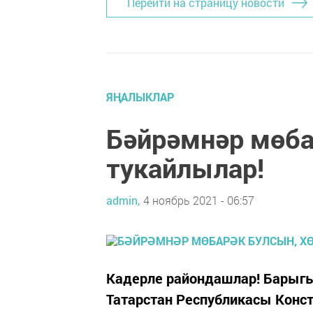
Перейти на страницу новости
ЯҢАЛЫКЛАР
Бәйрәмнәр мөба
тукайлылар!
admin,
4 ноябрь 2021 - 06:57
Кадерле райондашлар! Барыгы
Татарстан Республикасы Конст