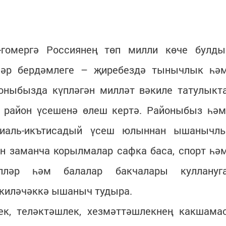
-гомергә Россиянең төп милли көче булды
ннәр бердәмлеге – җиребездә тынычлык һә
йоныбызда күпләгән милләт вәкиле татулыкт
п район үсешенә өлеш кертә. Районыбыз һәм
оциаль-икътисадый үсеш юлыннан ышанычл
ән заманча корылмалар сафка баса, спорт һә
әпләр һәм балалар бакчалары куллануг
 киләчәккә ышаныч тудыра.
ек, теләктәшлек, хезмәттәшлекнең какшама