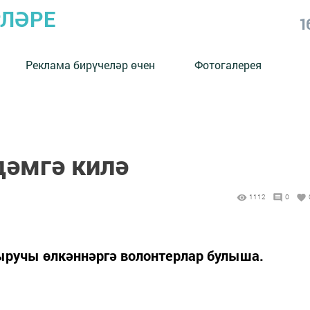
РЛӘРЕ
1
Реклама бирүчеләр өчен
Фотогалерея
дәмгә килә
1112
0
ыручы өлкәннәргә волонтерлар булыша.