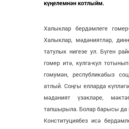
күңелемнән котлыйм.
Халыклар бердәмлеге гомер
Халыклар, мәдәниятләр, ди
татулык нигезе ул. Бүген ра
гомер итә, кулга-кул тотыны
гомумән, республикабыз с
атлый. Соңгы елларда күпләг
мәдәният үзәкләре, мәкт
тапшырыла. Болар барысы да
Конституциябез исә бердәмл