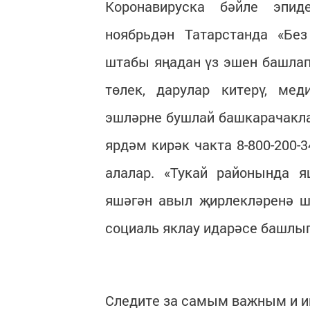
Коронавируска бәйле эпид
ноябрьдән Татарстанда «Без
штабы яңадан үз эшен башлап 
төлек, дарулар китерү, ме
эшләрне бушлай башкарачакла
ярдәм кирәк чакта 8-800-200
алалар. «Тукай районында 
яшәгән авыл җирлекләренә ш
социаль яклау идарәсе башл
Следите за самым важным и 