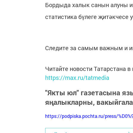
Бордыда халык санын алуны и
статистика бүлеге җитәкчесе
Следите за самым важным и 
Читайте новости Татарстана 
https://max.ru/tatmedia
"Якты юл" газетасына я
яңалыкларны, вакыйгал
https://podpiska.pochta.ru/press/%D0%