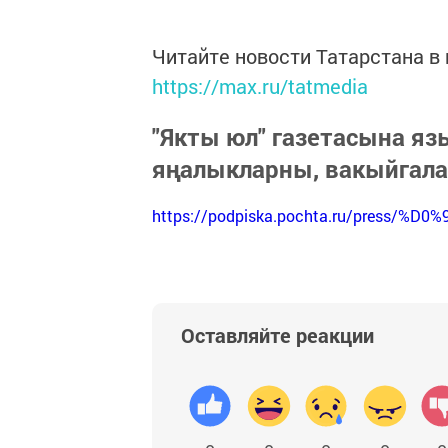
Читайте новости Татарстана 
https://max.ru/tatmedia
"Якты юл" газетасына я
яңалыкларны, вакыйгал
https://podpiska.pochta.ru/press/%D0%
Оставляйте реакции