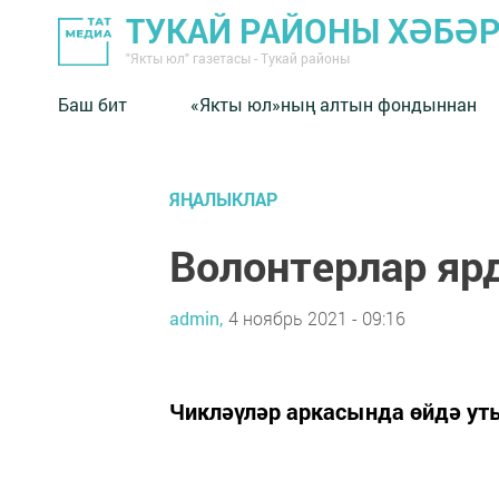
ТУКАЙ РАЙОНЫ ХӘБӘ
"Якты юл" газетасы - Тукай районы
Баш бит
«Якты юл»ның алтын фондыннан
ЯҢАЛЫКЛАР
Волонтерлар яр
admin,
4 ноябрь 2021 - 09:16
Чикләүләр аркасында өйдә ут