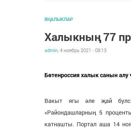
ЯҢАЛЫКЛАР
Халыкның 77 п
admin,
4 ноябрь 2021 - 08:13
Бөтенроссия халык санын алу 
Вакыт ягы әле җай булс
«Райондашларның 5 проценты
катнашты. Портал аша 14 ноя