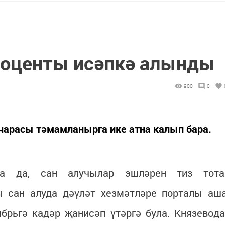
роценты исәпкә алынды
900
0
чарасы тәмамланырга ике атна калып бара.
а да, сан алучылар эшләрен тиз тота
 сан алуда дәүләт хезмәтләре порталы аш
брьгә кадәр җанисәп үтәргә була. Князевода