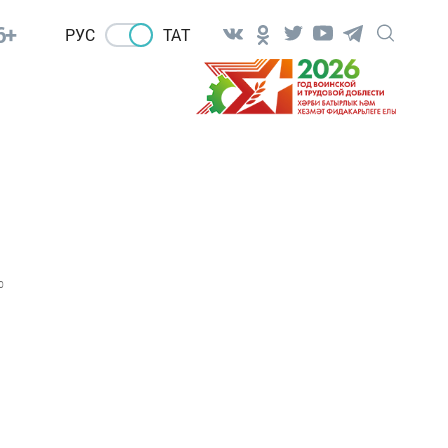
6+
РУС
ТАТ
0