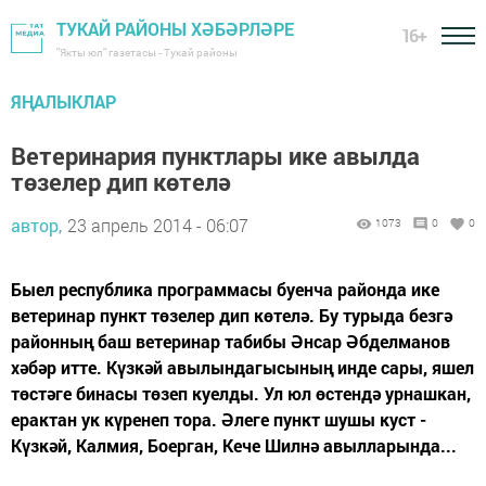
ТУКАЙ РАЙОНЫ ХӘБӘРЛӘРЕ
16+
"Якты юл" газетасы - Тукай районы
ЯҢАЛЫКЛАР
Ветеринария пунктлары ике авылда
төзелер дип көтелә
автор,
23 апрель 2014 - 06:07
1073
0
0
Быел республика программасы буенча районда ике
ветеринар пункт төзелер дип көтелә. Бу турыда безгә
районның баш ветеринар табибы Әнсар Әбделманов
хәбәр итте. Күзкәй авылындагысының инде сары, яшел
төстәге бинасы төзеп куелды. Ул юл өстендә урнашкан,
ерактан ук күренеп тора. Әлеге пункт шушы куст -
Күзкәй, Калмия, Боерган, Кече Шилнә авылларында...