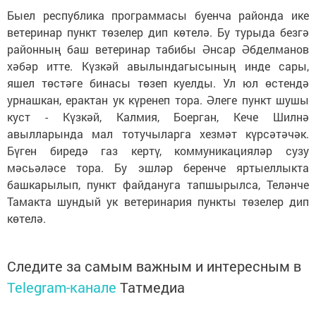
Быел республика программасы буенча районда ике
ветеринар пункт төзелер дип көтелә. Бу турыда безгә
районның баш ветеринар табибы Әнсар Әбделманов
хәбәр итте. Күзкәй авылындагысының инде сары,
яшел төстәге бинасы төзеп куелды. Ул юл өстендә
урнашкан, ерактан ук күренеп тора. Әлеге пункт шушы
куст - Күзкәй, Калмия, Боерган, Кече Шилнә
авылларында мал тотучыларга хезмәт күрсәтәчәк.
Бүген биредә газ кертү, коммуникацияләр сузу
мәсьәләсе тора. Бу эшләр беренче яртыеллыкта
башкарылып, пункт файдануга тапшырылса, Теләнче
Тамакта шундый ук ветеринария пункты төзелер дип
көтелә.
Следите за самым важным и интересным в
Telegram-канале
Татмедиа