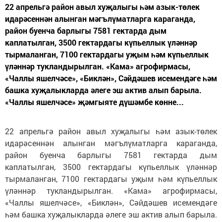
22 апрельгә район авыл хуҗалыгы һәм азык-төлек
идарәсеннән алынган мәгълүматларга караганда,
район буенча барлыгы 7581 гектарда дым
каплатылган, 3500 гектардагы күпьеллык үләннәр
тырмаланган, 7100 гектардагы уҗым һәм күпьеллык
үләннәр тукландырылган. «Кама» агрофирмасы,
«Чаллы яшелчәсе», «Биклән», Сәйдәшев исемендәге һәм
башка хуҗалыкларда әлеге эш актив алып барыла.
«Чаллы яшелчәсе» җәмгыяте дүшәмбе көнне...
22 апрельгә район авыл хуҗалыгы һәм азык-төлек
идарәсеннән алынган мәгълүматларга караганда,
район буенча барлыгы 7581 гектарда дым
каплатылган, 3500 гектардагы күпьеллык үләннәр
тырмаланган, 7100 гектардагы уҗым һәм күпьеллык
үләннәр тукландырылган. «Кама» агрофирмасы,
«Чаллы яшелчәсе», «Биклән», Сәйдәшев исемендәге
һәм башка хуҗалыкларда әлеге эш актив алып барыла.