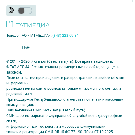
Телефон АО «ТАТМЕДИА»:
(843) 222 09 84
16+
© 2011 - 2026. Якты юл (Светлый путь). Все права защищены.
© ТАТМЕДИА. Все материалы, размещенные на сайте, защищены
законом.
Перепечатка, воспроизведение и распространение в любом объеме
информации,
размещенной на сайте, возможна только с письменного согласия
редакций СМИ.
При поддержке Республиканского агентства по печати и массовым
коммуникациям.
Наименование СМИ: Якты юл (Светлый путь)
СМИ зарегистрировано Федеральной службой по надзору в сфере
связи,
информационных технологий и массовых коммуникаций
запись о регистрации СМИ ЭЛ № ФС 77 - 90170 от 07.10.2025