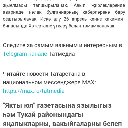
җыелмасы тапшырылачак. Авыл җирлекләрендә
авариядә һәлак булганнарның каберләренә бару
оештырылачак. Искә алу 26 апрель көнне хакимият
бинасында Хәтер көне үткәрү белән тәмамланачак.
Следите за самым важным и интересным в
Telegram-канале
Татмедиа
Читайте новости Татарстана в
национальном мессенджере MАХ:
https://max.ru/tatmedia
"Якты юл" газетасына язылыгыз
һәм Тукай районындагы
яңалыкларны, вакыйгаларны белеп