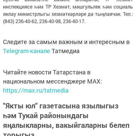
инспекциясе һәм ТР Хезмәт, мәшгульлек һәм социаль
яклау министрлыгы хезмәткәрләре дә тыңлаячак. Тел.:
(843) 236-40-62, 236-40-98, 236-40-17.
Следите за самым важным и интересным в
Telegram-канале
Татмедиа
Читайте новости Татарстана в
национальном мессенджере MАХ:
https://max.ru/tatmedia
"Якты юл" газетасына язылыгыз
һәм Тукай районындагы
яңалыкларны, вакыйгаларны белеп
торыгыз