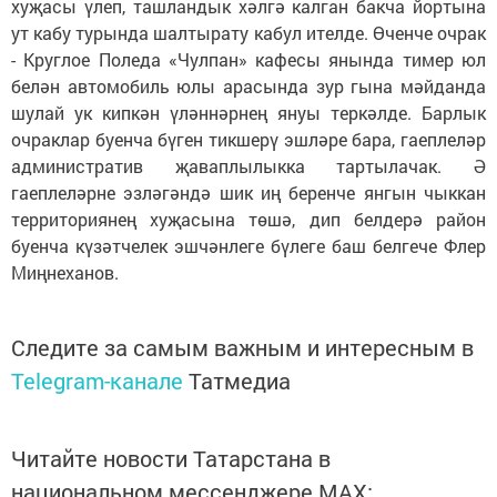
хуҗасы үлеп, ташландык хәлгә калган бакча йортына
ут кабу турында шалтырату кабул ителде. Өченче очрак
- Круглое Поледа «Чулпан» кафесы янында тимер юл
белән автомобиль юлы арасында зур гына мәйданда
шулай ук кипкән үләннәрнең януы теркәлде. Барлык
очраклар буенча бүген тикшерү эшләре бара, гаеплеләр
административ җаваплылыкка тартылачак. Ә
гаеплеләрне эзләгәндә шик иң беренче янгын чыккан
территориянең хуҗасына төшә, дип белдерә район
буенча күзәтчелек эшчәнлеге бүлеге баш белгече Флер
Миңнеханов.
Следите за самым важным и интересным в
Telegram-канале
Татмедиа
Читайте новости Татарстана в
национальном мессенджере MАХ: