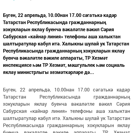
Бүген, 22 апрельдә, 10.00нан 17.00 сәгатькә кадәр
Татарстан Республикасында гражданнарның
хокукларын яклау буенча вәкаләтле вәкил Сәрия
Сабурская «кайнар линия» телефоны аша халыктан
шалтыратулар кабул итә. Халыкны шулай ук Татарстан
Республикасында гражданнарның хокукларын яклау
буенча вәкаләтле вәкиле аппараты, ТР Хезмәт
инспекциясе һәм ТР Хезмәт, мәшгульлек һәм социаль
яклау министрлыгы хезмәткәрләре дә...
Бүген, 22 апрельдә, 10.00нан 17.00 сәгатькә кадәр
Татарстан Республикасында гражданнарның
хокукларын яклау буенча вәкаләтле вәкил Сәрия
Сабурская «кайнар линия» телефоны аша халыктан
шалтыратулар кабул итә. Халыкны шулай ук Татарстан
Республикасында гражданнарның хокукларын яклау
буенча вәкаләтле вәкиле аппараты, ТР Хезмәт