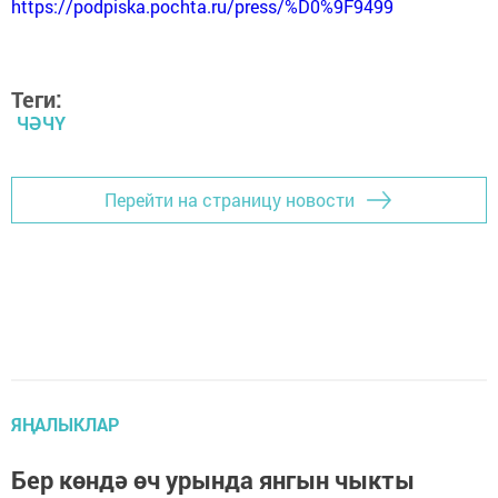
https://podpiska.pochta.ru/press/%D0%9F9499
Теги:
ЧӘЧҮ
Перейти на страницу новости
ЯҢАЛЫКЛАР
Бер көндә өч урында янгын чыкты