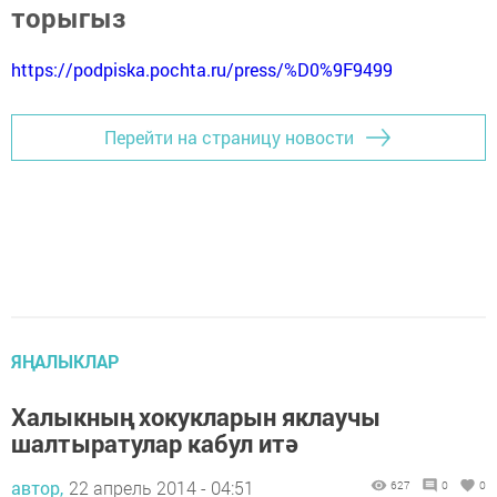
торыгыз
https://podpiska.pochta.ru/press/%D0%9F9499
Перейти на страницу новости
ЯҢАЛЫКЛАР
Халыкның хокукларын яклаучы
шалтыратулар кабул итә
автор,
22 апрель 2014 - 04:51
627
0
0