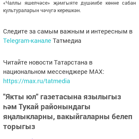
«Чаллы яшелчәсе» җәмгыяте дүшәмбе көнне сабан
культураларын чәчүгә керешкән.
Следите за самым важным и интересным в
Telegram-канале
Татмедиа
Читайте новости Татарстана в
национальном мессенджере MАХ:
https://max.ru/tatmedia
"Якты юл" газетасына язылыгыз
һәм Тукай районындагы
яңалыкларны, вакыйгаларны белеп
торыгыз