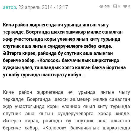
автор,
22 апрель 2014 - 12:17
608
0
0
Кичә район җирлегендә өч урында янгын чыгу
теркәлде. Боерганда шәхси эшмәкәр милке саналган
җир участогында коры үләннәр янып китү турында
спутник аша янгын сүндерүчеләргә хәбәр килде.
Әйтергә кирәк, районда бу спутник аша алынган
беренче хәбәр. «Колосок» бакчачылык ширкәтендә
хуҗасы үлеп, ташландык хәлгә калган бакча йортына
ут кабу турында шалтырату кабул...
Кичә район җирлегендә өч урында янгын чыгу
теркәлде. Боерганда шәхси эшмәкәр милке саналган
җир участогында коры үләннәр янып китү турында
спутник аша янгын сүндерүчеләргә хәбәр килде.
Әйтергә кирәк, районда бу спутник аша алынган
беренче хәбәр. «Колосок» бакчачылык ширкәтендә