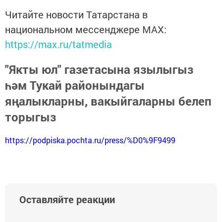
Читайте новости Татарстана в
национальном мессенджере MАХ:
https://max.ru/tatmedia
"Якты юл" газетасына язылыгыз
һәм Тукай районындагы
яңалыкларны, вакыйгаларны белеп
торыгыз
https://podpiska.pochta.ru/press/%D0%9F9499
Оставляйте реакции