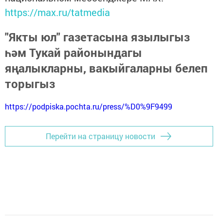
https://max.ru/tatmedia
"Якты юл" газетасына язылыгыз
һәм Тукай районындагы
яңалыкларны, вакыйгаларны белеп
торыгыз
https://podpiska.pochta.ru/press/%D0%9F9499
Перейти на страницу новости