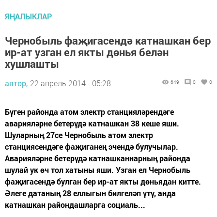
ЯҢАЛЫКЛАР
Чернобыль фаҗигасендә катнашкан бер
ир-ат узган ел якты дөнья белән
хушлашты
автор,
22 апрель 2014 - 05:28
649
0
0
Бүген районда атом электр станцияләрендәге
аварияләрне бетерүдә катнашкан 38 кеше яши.
Шуларның 27се Чернобыль атом электр
станциясендәге фаҗиганең эчендә булучылар.
Аварияләрне бетерүдә катнашканнарның районда
шулай ук өч тол хатыны яши. Узган ел Чернобыль
фаҗигасендә булган бер ир-ат якты дөньядан китте.
Әлеге датаның 28 еллыгын билгеләп үтү, анда
катнашкан райондашларга социаль...