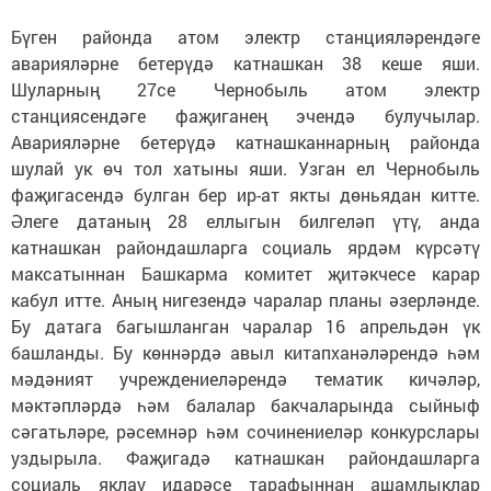
Бүген районда атом электр станцияләрендәге
аварияләрне бетерүдә катнашкан 38 кеше яши.
Шуларның 27се Чернобыль атом электр
станциясендәге фаҗиганең эчендә булучылар.
Аварияләрне бетерүдә катнашканнарның районда
шулай ук өч тол хатыны яши. Узган ел Чернобыль
фаҗигасендә булган бер ир-ат якты дөньядан китте.
Әлеге датаның 28 еллыгын билгеләп үтү, анда
катнашкан райондашларга социаль ярдәм күрсәтү
максатыннан Башкарма комитет җитәкчесе карар
кабул итте. Аның нигезендә чаралар планы әзерләнде.
Бу датага багышланган чаралар 16 апрельдән үк
башланды. Бу көннәрдә авыл китапханәләрендә һәм
мәдәният учреждениеләрендә тематик кичәләр,
мәктәпләрдә һәм балалар бакчаларында сыйныф
сәгатьләре, рәсемнәр һәм сочинениеләр конкурслары
уздырыла. Фаҗигадә катнашкан райондашларга
социаль яклау идарәсе тарафыннан ашамлыклар