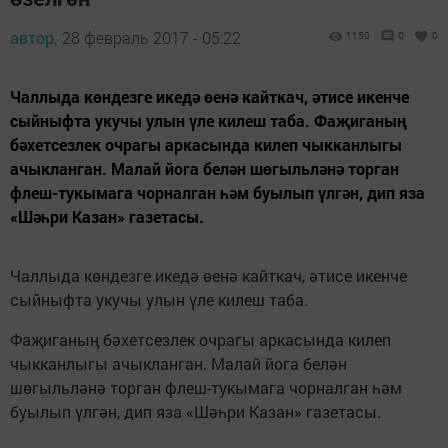
автор,
28 февраль 2017 - 05:22
1150
0
0
Чаллыда көндезге икедә өенә кайткач, әтисе икенче
сыйныфта укучы улын үле килеш таба. Фаҗиганың
бәхетсезлек очрагы аркасында килеп чыкканлыгы
ачыкланган. Малай йога белән шөгыльләнә торган
флеш-тукымага чорналган һәм буылып үлгән, дип яза
«Шәһри Казан» газетасы.
Чаллыда көндезге икедә өенә кайткач, әтисе икенче
сыйныфта укучы улын үле килеш таба.
Фаҗиганың бәхетсезлек очрагы аркасында килеп
чыкканлыгы ачыкланган. Малай йога белән
шөгыльләнә торган флеш-тукымага чорналган һәм
буылып үлгән, дип яза «Шәһри Казан» газетасы.