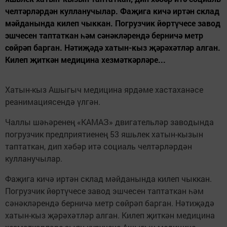
челтәрләрдән кулланучылар. Фаҗига кичә иртән склад
мәйданында килеп чыккан. Погрузчик йөртүчесе завод
эшчесен таптаткан һәм сәнәкләрендә берничә метр
сөйрәп барган. Нәтиҗәдә хатын-кыз җәрәхәтләр алган.
Килеп җиткән медицина хезмәткәрләре...
Хатын-кыз Ашыгыч медицина ярдәме хастаханәсе
реанимациясендә үлгән.
Чаллы шәһәренең «КАМАЗ» двигательләр заводында
погрузчик предприятиенең 53 яшьлек хатын-кызын
таптаткан, дип хәбәр итә социаль челтәрләрдән
кулланучылар.
Фаҗига кичә иртән склад мәйданында килеп чыккан.
Погрузчик йөртүчесе завод эшчесен таптаткан һәм
сәнәкләрендә берничә метр сөйрәп барган. Нәтиҗәдә
хатын-кыз җәрәхәтләр алган. Килеп җиткән медицина