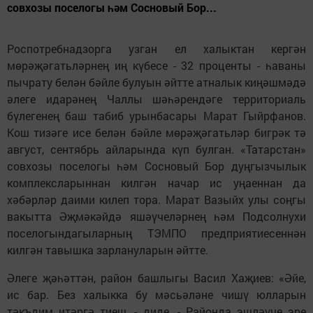
совхозы поселогы һәм Сосновый Бор...
Роспотребнадзорга узган ел халыктан кергән
мөрәҗәгатьләрнең иң күбесе - 32 проценты - һаваны
пычрату белән бәйле булуын әйтте атналык киңәшмәдә
әлеге идарәнең Чаллы шәһәрендәге территориаль
бүлегенең баш табиб урынбасары Марат Гыйрфанов.
Кош тизәге исе белән бәйле мөрәҗәгатьләр бигрәк тә
август, сентябрь айларында күп булган. «Татарстан»
совхозы поселогы һәм Сосновый Бор дуңгызчылык
комплексларыннан килгән начар ис уңаеннан да
хәбәрләр даими килеп тора. Марат Вазыйх улы соңгы
вакытта Әҗмәкәйдә яшәүчеләрнең һәм Подсолнухи
поселогындагыларның ТЭМПО предприятиесеннән
килгән тавышка зарлануларын әйтте.
Әлеге җәһәттән, район башлыгы Васил Хаҗиев: «Әйе,
ис бар. Без халыкка бу мәсьәләне чишү юлларын
тәкъдим итәргә тиеш, - диде. - Районда эшләүче эре