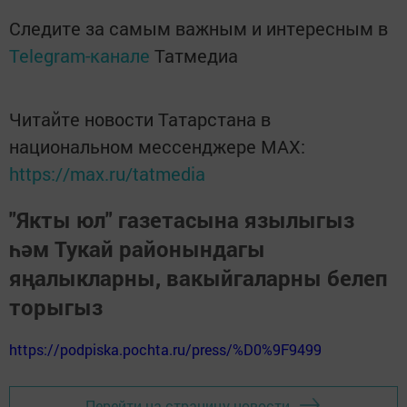
Следите за самым важным и интересным в
Telegram-канале
Татмедиа
Читайте новости Татарстана в
национальном мессенджере MАХ:
https://max.ru/tatmedia
"Якты юл" газетасына язылыгыз
һәм Тукай районындагы
яңалыкларны, вакыйгаларны белеп
торыгыз
https://podpiska.pochta.ru/press/%D0%9F9499
Перейти на страницу новости