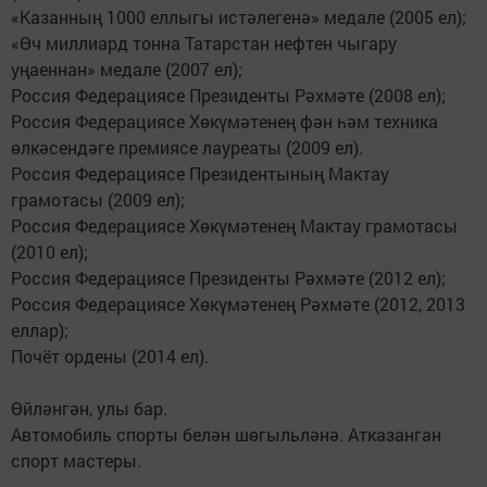
«Казанның 1000 еллыгы истәлегенә» медале (2005 ел);
«Өч миллиард тонна Татарстан нефтен чыгару
уңаеннан» медале (2007 ел);
Россия Федерациясе Президенты Рәхмәте (2008 ел);
Россия Федерациясе Хөкүмәтенең фән һәм техника
өлкәсендәге премиясе лауреаты (2009 ел).
Россия Федерациясе Президентының Мактау
грамотасы (2009 ел);
Россия Федерациясе Хөкүмәтенең Мактау грамотасы
(2010 ел);
Россия Федерациясе Президенты Рәхмәте (2012 ел);
Россия Федерациясе Хөкүмәтенең Рәхмәте (2012, 2013
еллар);
Почёт ордены (2014 ел).
Өйләнгән, улы бар.
Автомобиль спорты белән шөгыльләнә. Атказанган
спорт мастеры.