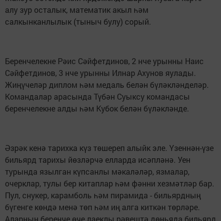
алу зур осталык, математик акыл һәм
салкынканлылык (тыныч булу) сорый.
Беренчелекне Рәис Сәйфетдинов, 2 нче урынны Наис
Сәйфетдинов, 3 нче урынны Илнар Ахунов яулады.
Жиңүчеләр диплом һәм медаль белән бүләкләнделәр.
Командалар арасында Түбән Суыксу командасы
беренчелекне алды һәм Кубок белән бүләкләнде.
Әзрәк кенә тарихка күз төшереп алыйк эле. Үзеннән-үзе
бильярд тарихы йөзләрчә елларда исәпләнә. Уен
турында язылган күпсанлы мәкаләләр, язмалар,
очерклар, тулы бер китаплар һәм фәнни хезмәтләр бар.
Пул, снукер, карамболь һәм пирамида - бильярдның
бүгенге көндә менә төп һәм иң алга киткән төрләре.
Аларның беренче өче лаеклы рәвештә дөньяда бильярд