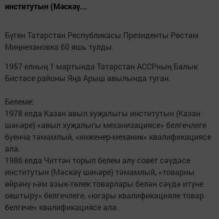
институтын (Мәскәү...
Бүген Татарстан Республикасы Президенты Рөстәм
Миңнехановка 60 яшь тулды.
1957 елның 1 мартында Татарстан АССРның Балык
Бистәсе районы Яңа Арыш авылында туган.
Белеме:
1978 елда Казан авыл хуҗалыгы институтын (Казан
шәһәре) «авыл хуҗалыгы механизациясе» белгечлеге
буенча тәмамлый, «инженер-механик» квалификациясе
ала.
1986 елда Читтән торып белем алу совет сәүдәсе
институтын (Мәскәү шәһәре) тәмамлый, «товарны
өйрәнү һәм азык-төлек товарлары белән сәүдә итүне
оештыру» белгечлеге, «югары квалификацияле товар
белгече» квалификациясе ала.