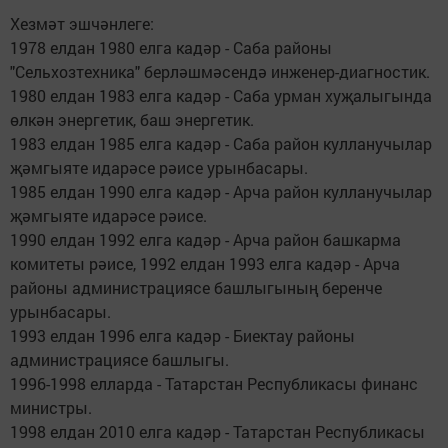
Хезмәт эшчәнлеге:
1978 елдан 1980 елга кадәр - Саба районы
"Сельхозтехника" берләшмәсендә инженер-диагностик.
1980 елдан 1983 елга кадәр - Саба урман хуҗалыгында
өлкән энергетик, баш энергетик.
1983 елдан 1985 елга кадәр - Саба район кулланучылар
җәмгыяте идарәсе рәисе урынбасары.
1985 елдан 1990 елга кадәр - Арча район кулланучылар
җәмгыяте идарәсе рәисе.
1990 елдан 1992 елга кадәр - Арча район башкарма
комитеты рәисе, 1992 елдан 1993 елга кадәр - Арча
районы администрациясе башлыгының беренче
урынбасары.
1993 елдан 1996 елга кадәр - Биектау районы
администрациясе башлыгы.
1996-1998 елларда - Татарстан Республикасы финанс
министры.
1998 елдан 2010 елга кадәр - Татарстан Республикасы