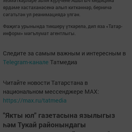
хезмәткәрләре зыян күрүчене Ашыгыч медицина
ярдәме хастаханәсенә алып киткәннәр, берничә
сәгатьтән ул реанимациядә үлгән.
Фаҗига урынында тикшерү үткәрелә, дип яза «Татар-
информ» мәгълүмат агентлыгы.
Следите за самым важным и интересным в
Telegram-канале
Татмедиа
Читайте новости Татарстана в
национальном мессенджере MАХ:
https://max.ru/tatmedia
"Якты юл" газетасына язылыгыз
һәм Тукай районындагы