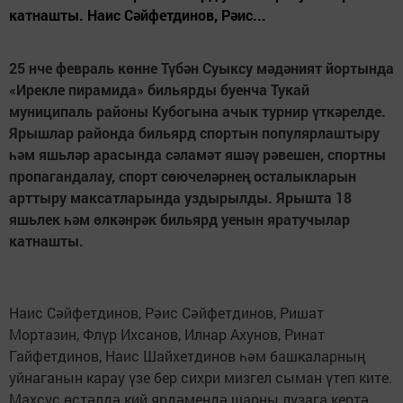
катнашты. Наис Сәйфетдинов, Рәис...
25 нче февраль көнне Түбән Суыксу мәдәният йортында
«Ирекле пирамида» бильярды буенча Тукай
муниципаль районы Кубогына ачык турнир үткәрелде.
Ярышлар районда бильярд спортын популярлаштыру
һәм яшьләр арасында сәламәт яшәү рәвешен, спортны
пропагандалау, спорт с
ө
ючеләрнең осталыкларын
арттыру максатларында уздырылды. Ярышта 18
яшьлек һәм
ө
лкәнрәк бильярд уенын яратучылар
катнашты.
Наис Сәйфетдинов, Рәис Сәйфетдинов, Ришат
Мортазин, Флүр Ихсанов, Илнар Ахунов, Ринат
Гайфетдинов, Наис Шайхетдинов һәм башкаларның
уйнаганын карау үзе бер сихри мизгел сыман үтеп ките.
Махсус өстәлдә кий ярдәмендә шарны лузага кертә