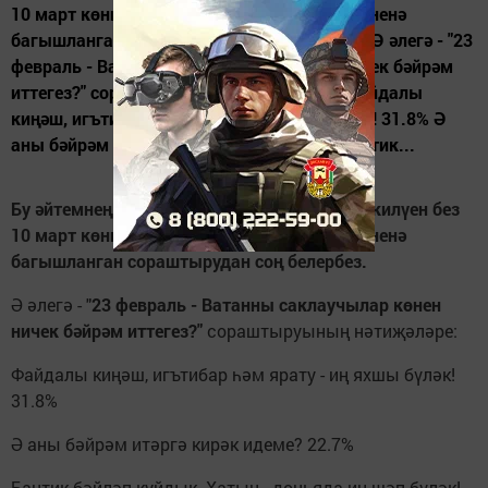
10 март көнне, Халыкара хатын-кызлар көненә
багышланган сораштырудан соң белербез. Ә әлегә - "23
февраль - Ватанны саклаучылар көнен ничек бәйрәм
иттегез?" сораштыруының нәтиҗәләре: Файдалы
киңәш, игътибар һәм ярату - иң яхшы бүләк! 31.8% Ә
аны бәйрәм итәргә кирәк идеме? 22.7% Бантик...
Бу әйтемнең ни дәрәҗәдә дөреслеккә туры килүен без
10 март көнне, Халыкара хатын-кызлар көненә
багышланган сораштырудан соң белербез.
Ә әлегә - "
23 февраль - Ватанны саклаучылар көнен
ничек бәйрәм иттегез?"
сораштыруының нәтиҗәләре:
Файдалы киңәш, игътибар һәм ярату - иң яхшы бүләк!
31.8%
Ә аны бәйрәм итәргә кирәк идеме? 22.7%
Бантик бәйләп куйдык. Хатын - дөньяда иң шәп бүләк!