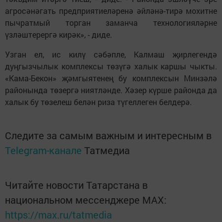
агросәнәгать предприятиеләренә әйләнә-тирә мохитне
пычратмый торган заманча технологияләрне
үзләштерергә кирәк», - диде.
Узган ел, ис килү сәбәпле, Калмаш җирлегендә
дуңгызчылык комплексы төзүгә халык каршы чыкты.
«Кама-Бекон» җәмгыятенең бу комплексын Минзәлә
районында төзергә ниятләнде. Хәзер күрше районда да
халык бу төзелеш белән риза түгеллеген белдерә.
Следите за самым важным и интересным в
Telegram-канале
Татмедиа
Читайте новости Татарстана в
национальном мессенджере MАХ:
https://max.ru/tatmedia