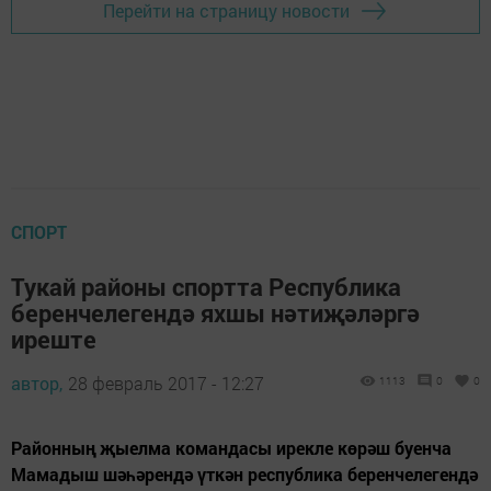
Перейти на страницу новости
СПОРТ
Тукай районы спортта Республика
беренчелегендә яхшы нәтиҗәләргә
иреште
автор,
28 февраль 2017 - 12:27
1113
0
0
Районның җыелма командасы ирекле көрәш буенча
Мамадыш шәһәрендә үткән республика беренчелегендә