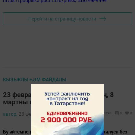
https://podpiska.pochta.ru/press/%D0%9F9499
Перейти на страницу новости
КЫЗЫКЛЫ ҺӘМ ФАЙДАЛЫ
23 февральне ничек каршыласаң, 8
мартны шулай үткәрерсең
автор,
28 февраль 2017 - 11:46
1290
0
0
Бу әйтемнең ни дәрәҗәдә дөреслеккә туры килүен без