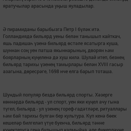
яратучылар арасында уңыш яуладылар.
Ә пирамиданы барыбызга Петр I бүләк итә.
Голландиядә бильярд уены белән танышып кайткач,
яшь падишаһ үзенә бильярд өстәле ясатырга куша,
шуннан соң уен патша якыннарының, дворян һәм
боярларның күңеленә дә хуш килә. Шулай итеп, безнең
бильярд тарихы үзенең тамырлары белән XVIII гасыр
азагына, дөресрәге, 1698 нче елга барып тоташа.
Шундый популяр бездә бильярд спорты. Хәзерге
көннәрдә бильярд - ул спорт, уен яки күңел ачу гына
түгел, бильярд - ул үзенең гореф-гадәтләре, ритуаллары
һәм бай тарихы булган бер культура. Күп кенә бөек
кешеләр билгеләп үтүе буенча, бильярд тәнне
күнектерүгә генә булышып калмыйча, әле фикерләүне,