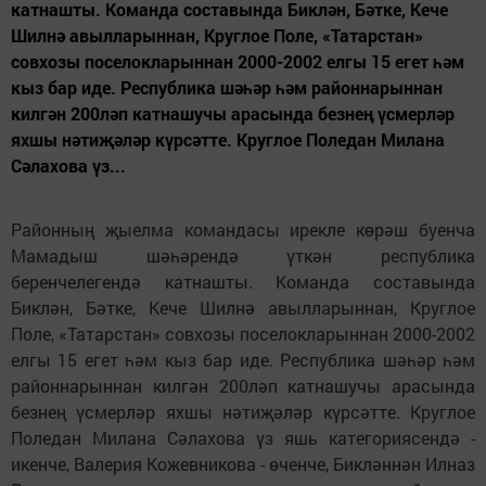
катнашты. Команда составында Биклән, Бәтке, Кече
Шилнә авылларыннан, Круглое Поле, «Татарстан»
совхозы поселокларыннан 2000-2002 елгы 15 егет һәм
кыз бар иде. Республика шәһәр һәм районнарыннан
килгән 200ләп катнашучы арасында безнең үсмерләр
яхшы нәтиҗәләр күрсәтте. Круглое Поледан Милана
Сәлахова үз...
Районның җыелма командасы ирекле көрәш буенча
Мамадыш шәһәрендә үткән республика
беренчелегендә катнашты. Команда составында
Биклән, Бәтке, Кече Шилнә авылларыннан, Круглое
Поле, «Татарстан» совхозы поселокларыннан 2000-2002
елгы 15 егет һәм кыз бар иде. Республика шәһәр һәм
районнарыннан килгән 200ләп катнашучы арасында
безнең үсмерләр яхшы нәтиҗәләр күрсәтте. Круглое
Поледан Милана Сәлахова үз яшь категориясендә -
икенче, Валерия Кожевникова - өченче, Бикләннән Илназ