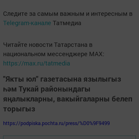
Следите за самым важным и интересным в
Telegram-канале
Татмедиа
Читайте новости Татарстана в
национальном мессенджере MАХ:
https://max.ru/tatmedia
"Якты юл" газетасына язылыгыз
һәм Тукай районындагы
яңалыкларны, вакыйгаларны белеп
торыгыз
https://podpiska.pochta.ru/press/%D0%9F9499