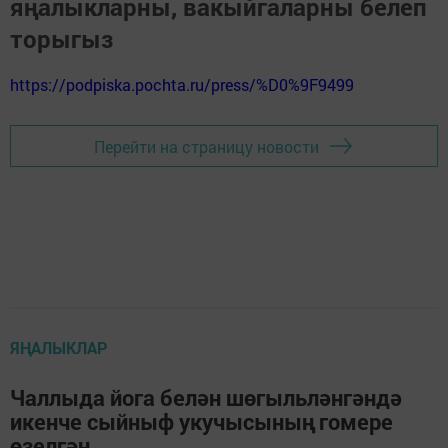
яңалыкларны, вакыйгаларны белеп
торыгыз
https://podpiska.pochta.ru/press/%D0%9F9499
Перейти на страницу новости
ЯҢАЛЫКЛАР
Чаллыда йога белән шөгыльләнгәндә
икенче сыйныф укучысының гомере
өзелгән