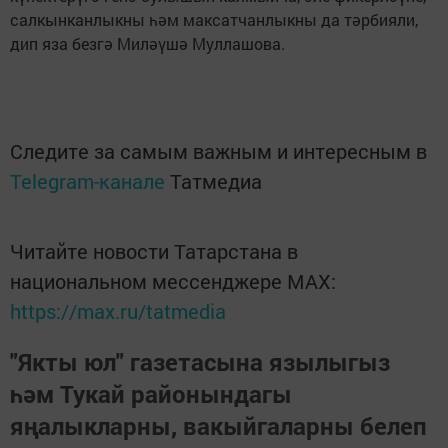
салкынканлыкны һәм максатчанлыкны да тәрбияли,
дип яза безгә Миләүшә Муллашова.
Следите за самым важным и интересным в
Telegram-канале
Татмедиа
Читайте новости Татарстана в
национальном мессенджере MАХ:
https://max.ru/tatmedia
"Якты юл" газетасына язылыгыз
һәм Тукай районындагы
яңалыкларны, вакыйгаларны белеп