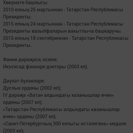
Хөкүмәте башлыгы.
2010 елның 25 мартыннан - Татарстан Республикасы
Президенты.
2015 елның 24 мартыннан - Татарстан Республикасы
Президенты вазыйфаларын вакытлыча башкаручы.
2015 елның 18 сентябреннән - Татарстан Республикасы
Президенты.
Фәнни дәрәҗәсе, исеме:
Икътисад фәннәре докторы (2003 ел).
Дәүләт бүләкләре:
Дуслык ордены (2002 ел);
IV дәрәҗә «Ватан алдындагы казанышлар өчен»
ордены (2007 ел);
«Татарстан Республикасы алдындагы казанышлар
өчен» ордены (2007 ел);
«Санкт-Петербургның 300 еллыгы истәлегенә» медале
(2003 ел);