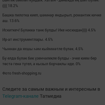
(((( 18.2%
Башка пилотка киеп, шәмнәр яндырып, романтик кичке
аш. 13.6%
Искиткеч! Бүләккә танк булды! Ике носкидан)))) 4.5%
Ир-ат инструментлары. 4.5%
Чыннан да яхшы һәм кыйммәтле бүләк. 4.5%
Бу елда бүләк бик үзенчәлекле булды - эчке кием бер
төстә генә түгел, ә кызыл борчаклы иде. 0%
Фото fresh-shopping.ru
Следите за самым важным и интересным в
Telegram-канале
Татмедиа