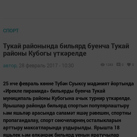
СПОРТ
Тукай районында бильярд буенча Тукай
районы Кубогы үткәрелде
автор,
28 февраль 2017 - 10:30
1283
0
0
25 нче февраль көнне Түбән Суыксу мәдәният йортында
«Ирекле пирамида» бильярды буенча Тукай
муниципаль районы Кубогына ачык турнир үткәрелде.
Ярышлар районда бильярд спортын популярлаштыру
һәм яшьләр арасында сәламәт яшәү рәвешен, спортны
пропагандалау, спорт сөючеләрнең осталыкларын
арттыру максатларында уздырылды. Ярышта 18
яшьлек һәм өлкәнрәк бильярд уенын яратучылар