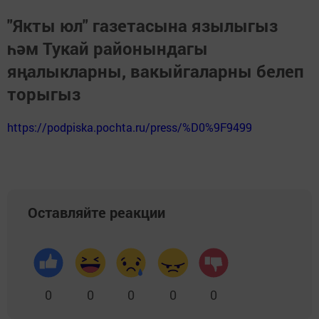
"Якты юл" газетасына язылыгыз
һәм Тукай районындагы
яңалыкларны, вакыйгаларны белеп
торыгыз
https://podpiska.pochta.ru/press/%D0%9F9499
Оставляйте реакции
0
0
0
0
0