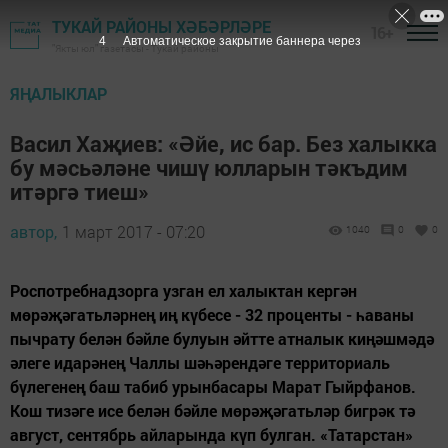
ТУКАЙ РАЙОНЫ ХӘБӘРЛӘРЕ
16+
3
Автоматическое закрытие баннера через
"Якты юл" газетасы - Тукай районы
ЯҢАЛЫКЛАР
Васил Хаҗиев: «Әйе, ис бар. Без халыкка
бу мәсьәләне чишү юлларын тәкъдим
итәргә тиеш»
автор,
1 март 2017 - 07:20
1040
0
0
Роспотребнадзорга узган ел халыктан кергән
мөрәҗәгатьләрнең иң күбесе - 32 проценты - һаваны
пычрату белән бәйле булуын әйтте атналык киңәшмәдә
әлеге идарәнең Чаллы шәһәрендәге территориаль
бүлегенең баш табиб урынбасары Марат Гыйрфанов.
Кош тизәге исе белән бәйле мөрәҗәгатьләр бигрәк тә
август, сентябрь айларында күп булган. «Татарстан»