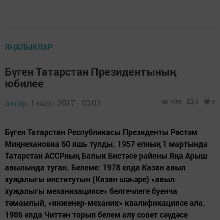
ЯҢАЛЫКЛАР
Бүген Татарстан Президентының
юбилее
автор,
1 март 2017 - 03:03
1056
0
0
Бүген Татарстан Республикасы Президенты Рөстәм
Миңнехановка 60 яшь тулды. 1957 елның 1 мартында
Татарстан АССРның Балык Бистәсе районы Яңа Арыш
авылында туган. Белеме: 1978 елда Казан авыл
хуҗалыгы институтын (Казан шәһәре) «авыл
хуҗалыгы механизациясе» белгечлеге буенча
тәмамлый, «инженер-механик» квалификациясе ала.
1986 елда Читтән торып белем алу совет сәүдәсе