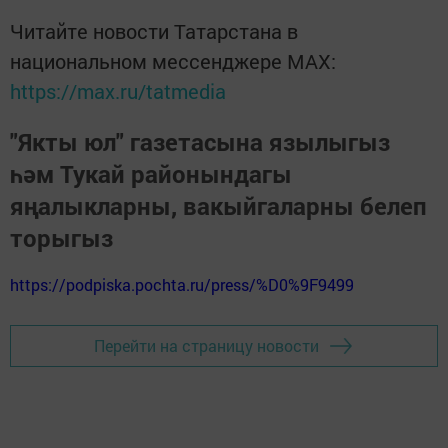
Читайте новости Татарстана в
национальном мессенджере MАХ:
https://max.ru/tatmedia
"Якты юл" газетасына язылыгыз
һәм Тукай районындагы
яңалыкларны, вакыйгаларны белеп
торыгыз
https://podpiska.pochta.ru/press/%D0%9F9499
Перейти на страницу новости