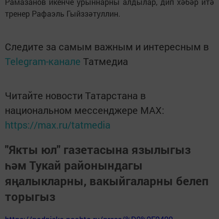
Рамазанов икенче урыннарны алдылар, дип хәбәр итә
тренер Рафаэль Гыйззәтуллин.
Следите за самым важным и интересным в
Telegram-канале
Татмедиа
Читайте новости Татарстана в
национальном мессенджере MАХ:
https://max.ru/tatmedia
"Якты юл" газетасына язылыгыз
һәм Тукай районындагы
яңалыкларны, вакыйгаларны белеп
торыгыз