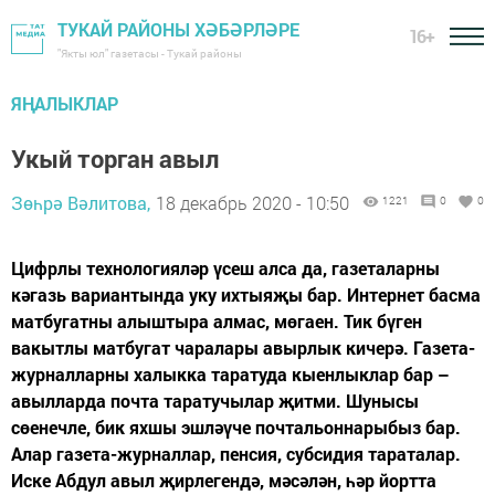
ТУКАЙ РАЙОНЫ ХӘБӘРЛӘРЕ
16+
"Якты юл" газетасы - Тукай районы
ЯҢАЛЫКЛАР
Укый торган авыл
Зөһрә Вәлитова,
18 декабрь 2020 - 10:50
1221
0
0
Цифрлы технологияләр үсеш алса да, газеталарны
кәгазь вариантында уку ихтыяҗы бар. Интернет басма
матбугатны алыштыра алмас, мөгаен. Тик бүген
вакытлы матбугат чаралары авырлык кичерә. Газета-
журналларны халыкка таратуда кыенлыклар бар –
авылларда почта таратучылар җитми. Шунысы
сөенечле, бик яхшы эшләүче почтальоннарыбыз бар.
Алар газета-журналлар, пенсия, субсидия тараталар.
Иске Абдул авыл җирлегендә, мәсәлән, һәр йортта