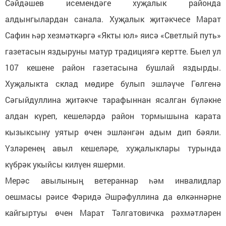
Сәйдәшев исемендәге хуҗалык районда
алдынгылардан санала. Хуҗалык җитәкчесе Марат
Сафин һәр хезмәткәргә «Якты юл» яисә «Светлый путь»
газетасын яздыруны матур традициягә кертте. Быел ул
107 кешене район газетасына бушлай яздырды.
Хуҗалыкта склад мөдире булып эшләүче Гөлгенә
Сәгыйдуллина җитәкче тарафыннан ясалган бүләкне
алдан күреп, кешеләрдә район тормышына карата
кызыксыну уятыр өчен эшләнгән адым дип бәяли.
Үзләренең авыл кешеләре, хуҗалыклары турында
күбрәк укыйсы килүен яшерми.
Мерәс авылының ветераннар һәм инвалидлар
оешмасы рәисе Фәридә Әшрәфуллина да өлкәннәрне
кайгыртуы өчен Марат Тәлгатовичка рәхмәтләрен