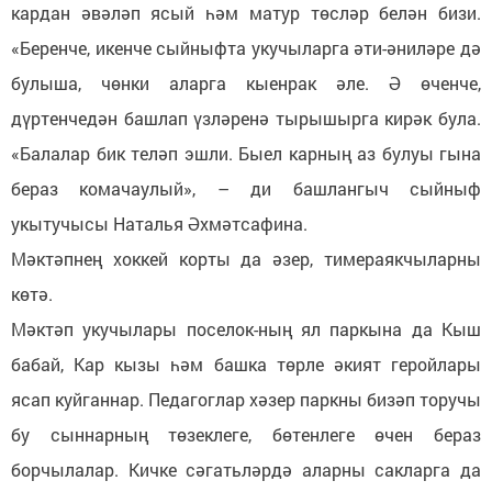
кардан әвәләп ясый һәм матур төсләр белән бизи.
«Беренче, икенче сыйныфта укучыларга әти-әниләре дә
булыша, чөнки аларга кыенрак әле. Ә өченче,
дүртенчедән башлап үзләренә тырышырга кирәк була.
«Балалар бик теләп эшли. Быел карның аз булуы гына
бераз комачаулый», – ди башлангыч сыйныф
укытучысы Наталья Әхмәтсафина.
Мәктәпнең хоккей корты да әзер, тимераякчыларны
көтә.
Мәктәп укучылары поселок-ның ял паркына да Кыш
бабай, Кар кызы һәм башка төрле әкият геройлары
ясап куйганнар. Педагоглар хәзер паркны бизәп торучы
бу сыннарның төзеклеге, бөтенлеге өчен бераз
борчылалар. Кичке сәгатьләрдә аларны сакларга да