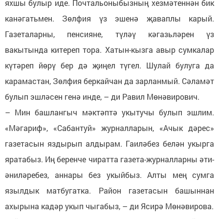
яхшы булыр иде. Почтальоныбызның хезмәтеннән бик
канәгатьмен. Зөлфия үз эшенә җаваплы карый.
Газеталарны, пенсияне, түләү кәгазьләрен үз
вакытында китереп тора. Хатын-кызга авыр сумкалар
күтәреп йөрү бер дә җиңел түгел. Шулай булуга да
карамастан, Зөлфия беркайчан да зарланмый. Сәламәт
булып эшләсен генә инде, – ди Равил Мөнәвирович.
– Мин башлангыч мәктәптә укытучы булып эшлим.
«Мәгариф», «Сабантуй» журналларын, «Ачык дәрес»
газетасын яздырып алдырам. Гаиләбез белән укырга
яратабыз. Иң беренче чиратта газета-журналларны әти-
әниләребез, аннары без укыйбыз. Алты мең сумга
язылдык матбугатка. Район газетасын башыннан
ахырына кадәр укып чыгабыз, – ди Ясирә Мөнәвирова.