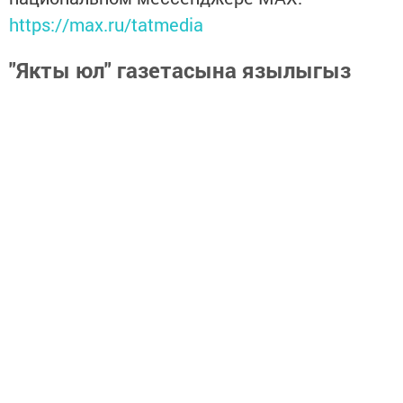
https://max.ru/tatmedia
"Якты юл" газетасына язылыгыз
һәм Тукай районындагы
яңалыкларны, вакыйгаларны белеп
торыгыз
https://podpiska.pochta.ru/press/%D0%9F9499
Перейти на страницу новости