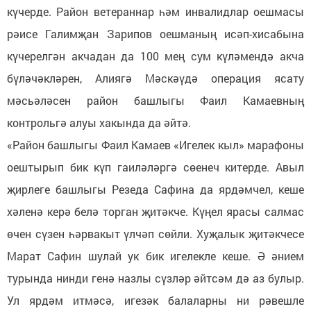
күчерде. Район ветераннар һәм инвалидлар оешмасы
рәисе Галимҗан Зарипов оешманың исәп-хисабына
күчерелгән акчадан да 100 мең сум күләмендә акча
бүләчәкләрен, Алиягә Мәскәүдә операция ясату
мәсьәләсен район башлыгы Фаил Камаевның
контрольгә алуы хакында да әйтә.
«Район башлыгы Фаил Камаев «Игелек кыл» марафоны
оештырып бик күп гаиләләргә сөенеч китерде. Авыл
җирлеге башлыгы Резеда Сафина да ярдәмчел, кеше
хәленә керә белә торган җитәкче. Күңел ярасы салмас
өчен сүзен һәрвакыт үлчәп сөйли. Хуҗалык җитәкчесе
Марат Сафин шулай ук бик игелекле кеше. Ә әнием
турында нинди генә назлы сүзләр әйтсәм дә аз булыр.
Ул ярдәм итмәсә, игезәк балаларны ни рәвешле