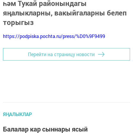
һәм Тукай районындагы
яңалыкларны, вакыйгаларны белеп
торыгыз
https://podpiska.pochta.ru/press/%D0%9F9499
Перейти на страницу новости
ЯҢАЛЫКЛАР
Балалар кар сыннары ясый