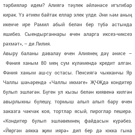
тәрбияләр идем? Алиягә тәүлек әйләнәсе игътибар
кирәк. Үз әтием байтак еллар элек үлде. Әни һәм аның
икенче ире Рамил абый белән бер түбә астында
яшибез. Сыендырганнары өчен аларга иксез-чиксез
рәхмәт», – ди Лилия.
Авыру баланы дәвалау өчен Алиянең дәү әнисе –
Фәния ханым 80 мең сум күләмендә кредит алган.
Фәния ханым аш-су остасы. Пенсиягә чыкканчы Яр
Чаллы шәһәрендә «Чаллы икмәге» ҖЧҖдә кондитер
булып эшләгән. Бүген ул кызы белән киявенә килгән
авырлыкны бүлешү, тормыш алып алып бару өчен
заказга чәкчәк коя, тортлар ясый, пироглар пешерә.
«Кондитер булып эшләвемнең файдасын күрәбез.
«Йөргән аякка җим иярә» дип бер дә юкка гына