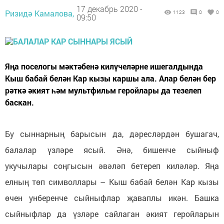
17 декабрь 2020 -
Ризидә Камалова,
1123
0
0
09:50
Яңа поселогы мәктәбенә килүчеләрне ишегалдында
Кыш бабай белән Кар кызы каршы ала. Алар белән бер
рәткә әкият һәм мультфильм геройлары да тезелеп
баскан.
Бу сыннарның барысын да, дәресләрдән бушагач,
балалар үзләре ясый. Әнә, бишенче сыйныф
укучылары соңгысын әвәләп бетереп киләләр. Яңа
елның төп символлары – Кыш бабай белән Кар кызы
өчен унберенче сыйныфлар җаваплы икән. Башка
сыйныфлар да үзләре сайлаган әкият геройларын