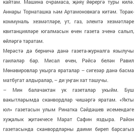
кайтам. Машина очрамаса, җәяү йөрергә туры килә.
Аннары Торнаташка һәм Артамоновкага китәм. Торак-
коммуналь хезмәтләре, ут, газ, элемтә хезмәтләре
квитанцияләре югалмасын өчен газета эченә салып,
өйләргә таратам.
Мерәстә дә берничә данә газета-журналга язылучы
гаиләләр бар. Мисал өчен, Рәйсә белән Равил
Мөнәвировлар укырга яраталар – сигезәр данә басма
матбугат алдыралар, – ди уңган хат ташучы.
– Мин балачактан ук газеталар укыйм. Буш
вакытларымда сканвордлар чишәргә яратам. «Якты
юл» газетасын улым Ринатка Сәйдәшев исемендәге
хуҗалык җитәкчесе Марат Сафин яздыра. Район
газетасында сканвордларны даими биреп барсагыз