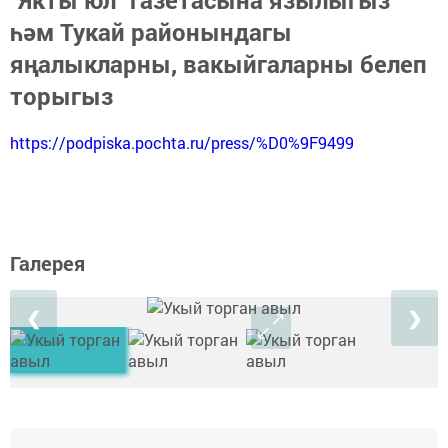
"Якты юл" газетасына язылыгыз
һәм Тукай районындагы
яңалыкларны, вакыйгаларны белеп
торыгыз
https://podpiska.pochta.ru/press/%D0%9F9499
Галерея
❮
❯