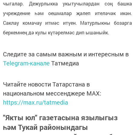
чыгалар. Дежурлыкка укытучылардан соң башка
учреждение һәм оешмалар җәлеп ителәчәк икән.
Саклау комачау итмәс итүен. Матурлыкны бозарга
беркемнең дә кулы күтәрелмәс дип ышаныйк.
Следите за самым важным и интересным в
Telegram-канале
Татмедиа
Читайте новости Татарстана в
национальном мессенджере MАХ:
https://max.ru/tatmedia
"Якты юл" газетасына язылыгыз
һәм Тукай районындагы