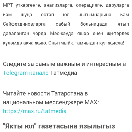
МРТ үткәргәнгә, анализларга, операциягә, даруларга
һәм шуңа өстәп юл чыгымнарына һәм
Сәйфетдиновларга сабый больницада ятып
дәваланган чорда Мәс-кәүдә яшәр өчен җи-тәрлек
күләмдә акча җыю. Онытмыйк, тамчыдан күл җыела!
Следите за самым важным и интересным в
Telegram-канале
Татмедиа
Читайте новости Татарстана в
национальном мессенджере MАХ:
https://max.ru/tatmedia
"Якты юл" газетасына язылыгыз