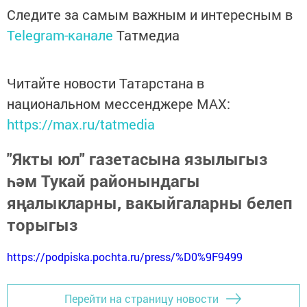
Следите за самым важным и интересным в
Telegram-канале
Татмедиа
Читайте новости Татарстана в
национальном мессенджере MАХ:
https://max.ru/tatmedia
"Якты юл" газетасына язылыгыз
һәм Тукай районындагы
яңалыкларны, вакыйгаларны белеп
торыгыз
https://podpiska.pochta.ru/press/%D0%9F9499
Перейти на страницу новости