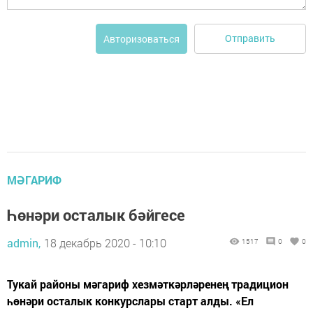
Отправить
Авторизоваться
МӘГАРИФ
Һөнәри осталык бәйгесе
admin,
18 декабрь 2020 - 10:10
1517
0
0
Тукай районы мәгариф хезмәткәрләренең традицион
һөнәри осталык конкурслары старт алды. «Ел