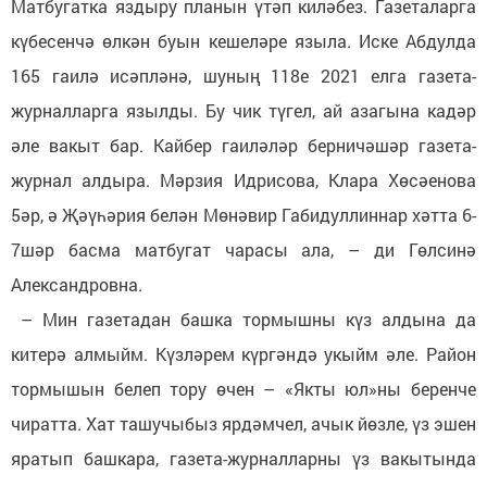
Матбугатка яздыру планын үтәп киләбез. Газеталарга
күбесенчә өлкән буын кешеләре языла. Иске Абдулда
165 гаилә исәпләнә, шуның 118е 2021 елга газета-
журналларга язылды. Бу чик түгел, ай азагына кадәр
әле вакыт бар. Кайбер гаиләләр берничәшәр газета-
журнал алдыра. Мәрзия Идрисова, Клара Хөсәенова
5әр, ә Җәүһәрия белән Мөнәвир Габидуллиннар хәтта 6-
7шәр басма матбугат чарасы ала, – ди Гөлсинә
Александровна.
– Мин газетадан башка тормышны күз алдына да
китерә алмыйм. Күзләрем күргәндә укыйм әле. Район
тормышын белеп тору өчен – «Якты юл»ны беренче
чиратта. Хат ташучыбыз ярдәмчел, ачык йөзле, үз эшен
яратып башкара, газета-журналларны үз вакытында