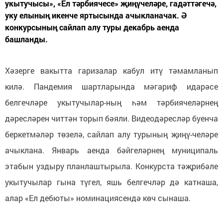
укытучысы», «Ел тәрбиячесе» җиңүчеләре, гадәттәгечә,
уку елының икенче яртысында ачыкланачак. Ә
конкурсының сайлап алу туры декабрь аенда
башланды.
Хәзерге вакытта гаризалар кабул итү тәмамланып
килә. Пандемия шартларында мәгариф идарәсе
белгечләре укытучылар-ның һәм тәрбиячеләрнең
дәресләрен читтән торып бәяли. Видеодәресләр буенча
беркетмәләр төзелә, сайлап алу турының җиңү-челәре
ачыклана. Январь аенда бәйгеләрнең муниципаль
этабын уздыру планлаштырыла. Конкурста тәҗрибәле
укытучылар гына түгел, яшь белгечләр дә катнаша,
алар «Ел дебюты» номинациясендә көч сынаша.