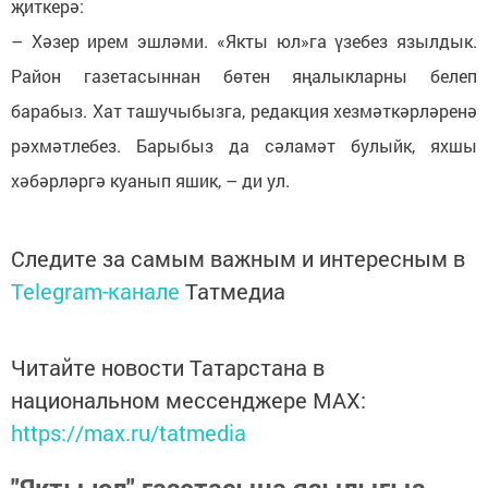
җиткерә:
– Хәзер ирем эшләми. «Якты юл»га үзебез язылдык.
Район газетасыннан бөтен яңалыкларны белеп
барабыз. Хат ташучыбызга, редакция хезмәткәрләренә
рәхмәтлебез. Барыбыз да сәламәт булыйк, яхшы
хәбәрләргә куанып яшик, – ди ул.
Следите за самым важным и интересным в
Telegram-канале
Татмедиа
Читайте новости Татарстана в
национальном мессенджере MАХ:
https://max.ru/tatmedia