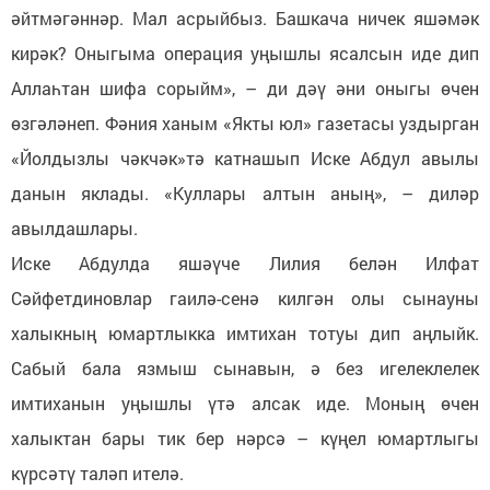
әйтмәгәннәр. Мал асрыйбыз. Башкача ничек яшәмәк
кирәк? Оныгыма операция уңышлы ясалсын иде дип
Аллаһтан шифа сорыйм», – ди дәү әни оныгы өчен
өзгәләнеп. Фәния ханым «Якты юл» газетасы уздырган
«Йолдызлы чәкчәк»тә катнашып Иске Абдул авылы
данын яклады. «Куллары алтын аның», – диләр
авылдашлары.
Иске Абдулда яшәүче Лилия белән Илфат
Сәйфетдиновлар гаилә-сенә килгән олы сынауны
халыкның юмартлыкка имтихан тотуы дип аңлыйк.
Сабый бала язмыш сынавын, ә без игелеклелек
имтиханын уңышлы үтә алсак иде. Моның өчен
халыктан бары тик бер нәрсә – күңел юмартлыгы
күрсәтү таләп ителә.