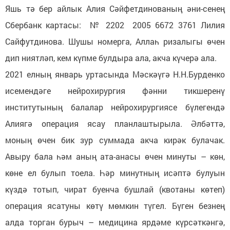
Яшь тә бер айлык Алия Сәйфетдинованың әни-сенең
Сбербанк картасы: № 2202 2005 6672 3761 Лилия
Сайфутдинова. Шушы номерга, Аллаһ ризалыгы өчен
дип ниятләп, кем күпме булдыра ала, акча күчерә ала.
2021 елның январь уртасында Мәскәүгә Н.Н.Бурденко
исемендәге нейрохирургия фәнни тикшеренү
институтының балалар нейрохирургиясе бүлегендә
Алиягә операция ясау планлаштырыла. Әлбәттә,
моның өчен бик зур суммада акча кирәк булачак.
Авыру бала һәм аның ата-анасы өчен минуты – көн,
көне ел булып тоела. Һәр минутның исәптә булуын
күздә тотып, чират буенча бушлай (квотаны көтеп)
операция ясатуны көтү мөмкин түгел. Бүген безнең
алда торган бурыч – медицина ярдәме күрсәткәнгә,