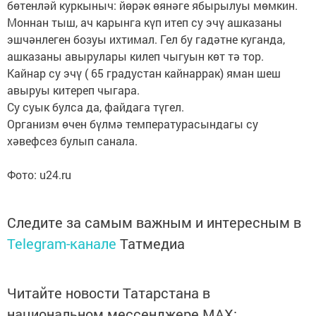
бөтенләй куркыныч: йөрәк өянәге ябырылуы мөмкин.
Моннан тыш, ач карынга күп итеп су эчү ашказаны
эшчәнлеген бозуы ихтимал. Гел бу гадәтне куганда,
ашказаны авырулары килеп чыгуын көт тә тор.
Кайнар су эчү ( 65 градустан кайнаррак) яман шеш
авыруы китереп чыгара.
Су суык булса да, файдага түгел.
Организм өчен бүлмә температурасындагы су
хәвефсез булып санала.
Фото: u24.ru
Следите за самым важным и интересным в
Telegram-канале
Татмедиа
Читайте новости Татарстана в
национальном мессенджере MАХ: