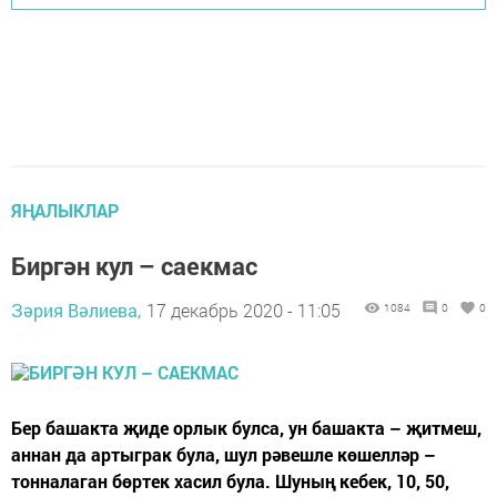
ЯҢАЛЫКЛАР
Биргән кул – саекмас
Зәрия Вәлиева,
17 декабрь 2020 - 11:05
1084
0
0
Бер башакта җиде орлык булса, ун башакта – җитмеш,
аннан да артыграк була, шул рәвешле көшелләр –
тонналаган бөртек хасил була. Шуның кебек, 10, 50,