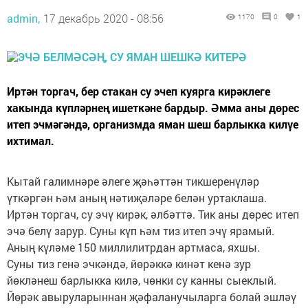
admin,
17 декабрь 2020 - 08:56
1170
0
1
Иртән торгач, бер стакан су эчеп куярга кирәклеге
хакында күпләрнең ишеткәне бардыр. Әмма аны дөрес
итеп эчмәгәндә, организмда яман шеш барлыкка килүе
ихтимал.
Кытай галимнәре әлеге җәһәттән тикшеренүләр
үткәргән һәм аның нәтиҗәләре белән уртаклаша.
Иртән торгач, су эчү кирәк, әлбәттә. Тик аны дөрес итеп
эчә белү зарур. Суны күп һәм тиз итеп эчү ярамый.
Аның күләме 150 миллилитрдан артмаса, яхшы.
Суны тиз генә эчкәндә, йөрәккә кинәт кенә зур
йөкләнеш барлыкка килә, чөнки су канны сыеклый.
Йөрәк авыруларыннан җәфаланучыларга болай эшләү