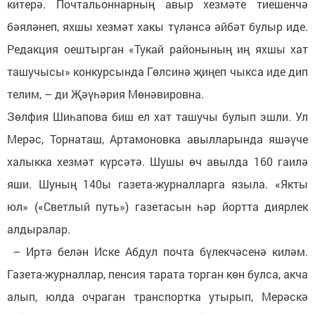
китерә. Почтальоннарның авыр хезмәте тиешенчә
бәяләнеп, яхшы хезмәт хакы түләнсә әйбәт булыр иде.
Редакция оештырган «Тукай районының иң яхшы хат
ташучысы» конкурсында Гөлсинә җиңеп чыкса иде дип
телим, – ди Җәүһәрия Мөнәвировна.
Зөлфия Шиһапова биш ел хат ташучы булып эшли. Ул
Мерәс, Торнаташ, Артамоновка авылларында яшәүче
халыкка хезмәт күрсәтә. Шушы өч авылда 160 гаилә
яши. Шуның 140ы газета-журналларга языла. «Якты
юл» («Светлый путь») газетасын һәр йортта диярлек
алдыралар.
– Иртә белән Иске Абдул почта бүлекчәсенә киләм.
Газета-журналлар, пенсия тарата торган көн булса, акча
алып, юлда очраган транспортка утырып, Мерәскә