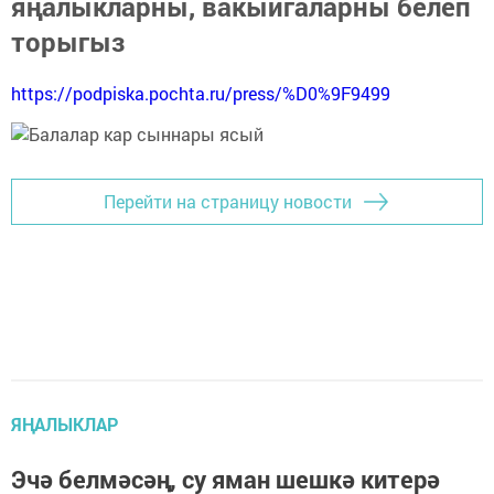
яңалыкларны, вакыйгаларны белеп
торыгыз
https://podpiska.pochta.ru/press/%D0%9F9499
Перейти на страницу новости
ЯҢАЛЫКЛАР
Эчә белмәсәң, су яман шешкә китерә