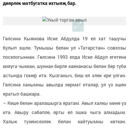
диярлек матбугатка ихтыяҗ бар.
Гөлсинә Кыямова Иске Абдулда 19 ел хат ташучы
булып эшли. Тумышы белән ул «Татарстан» совхозы
поселогыннан. Гөлсинә 1993 елда Иске Абдул егетенә
кияүгә чыккан, шуннан бирле каенанасы белән бер түбә
астында гомер итә. Кызганыч, биш ел элек ире үлгән.
Гөлсинә ханымны авылда хөрмәт итәләр, ул үз эшен
яратып башкара.
– Кеше белән аралашырга яратам. Авыл халкы мине үз
итә. Авыру сәбәпле, ярты ел эшкә чыга алмадым.
Халык түземсезлек белән кайтуымны көткән.