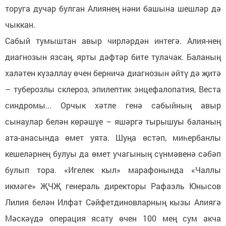
торуга дучар булган Алиянең нәни башына шешләр дә
чыккан.
Сабый тумыштан авыр чирләрдән интегә. Алия-нең
диагнозын язсаң, ярты дәфтәр бите тулачак. Баланың
халәтен күзаллау өчен берничә диагнозын әйтү дә җитә
– туберозлы склероз, эпилептик энцефалопатия, Веста
синдромы... Орчык хәтле генә сабыйның авыр
сынаулар белән көрәшүе – яшәргә тырышуы баланың
ата-анасында өмет уята. Шуңа өстәп, миһербанлы
кешеләрнең булуы да өмет учагының сүнмәвенә сәбәп
булып тора. «Игелек кыл» марафонында «Чаллы
икмәге» ҖЧҖ генераль директоры Рафаэль Юнысов
Лилия белән Илфат Сәйфетдиновларның кызы Алиягә
Мәскәүдә операция ясату өчен 100 мең сум акча