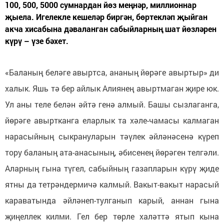
100, 500, 5000 сумнардан йөз меңнәр, миллионнар
җыела. Игелекле кешеләр биргән, бөртекләп җыйган
акча хисабына дәваланган сабыйларның шат йөзләрен
күрү – үзе бәхет.
«Баланың беләге авыртса, ананың йөрәге авыртыр» ди
халык. Яшь тә бер айлык Алиянең авыртмаган җире юк.
Ул аны теле белән әйтә генә алмый. Башы сызлаганга,
йөрәге авыртканга еларлык та хәле-чамасы калмаган
нарасыйның сыкрануларын тәүлек әйләнәсенә күреп
тору баланың ата-анасының, әбисенең йөрәген телгәли.
Аларның гына түгел, сабыйның газапларын күрү җиде
ятны да тетрәндермичә калмый. Вакыт-вакыт нарасый
караватында әйләнеп-тулганып карый, аннан гына
җиңеллек килми. Гел бер төрле халәттә ятып кына