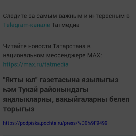
Следите за самым важным и интересным в
Telegram-канале
Татмедиа
Читайте новости Татарстана в
национальном мессенджере MАХ:
https://max.ru/tatmedia
"Якты юл" газетасына язылыгыз
һәм Тукай районындагы
яңалыкларны, вакыйгаларны белеп
торыгыз
https://podpiska.pochta.ru/press/%D0%9F9499