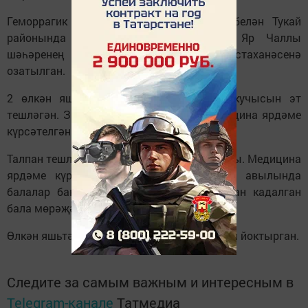
Геморрагик бизгәк авыруы булу шиге белән Тукай
районында бер өлкән яшьтәге кеше Яр Чаллы
шәһәренең йогышлы авырулар хастаханәсенә
озатылган.
2 өлкән яшьтәге кешене, бер мәктәп укучысын эт
тешләгән. Зыян күргәннәргә тиешле медицина ярдәме
күрсәтелгән.
Талпан тешләү очраклары теркәлә башлады. Медицина
ярдәме күрсәтүне үтенеп, Новотроицкое авылында
балалар бакчасына йөрүче, тәненә талпан кадалган
бала мөрәҗәгать иткән.
Өлкән яшьтәге бер кеше туберулез авыруын йоктырган.
Следите за самым важным и интересным в
Telegram-канале
Татмедиа