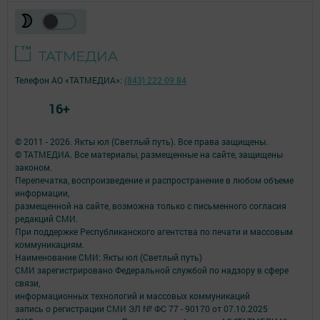
Телефон АО «ТАТМЕДИА»:
(843) 222 09 84
16+
© 2011 - 2026. Якты юл (Светлый путь). Все права защищены.
© ТАТМЕДИА. Все материалы, размещенные на сайте, защищены
законом.
Перепечатка, воспроизведение и распространение в любом объеме
информации,
размещенной на сайте, возможна только с письменного согласия
редакций СМИ.
При поддержке Республиканского агентства по печати и массовым
коммуникациям.
Наименование СМИ: Якты юл (Светлый путь)
СМИ зарегистрировано Федеральной службой по надзору в сфере
связи,
информационных технологий и массовых коммуникаций
запись о регистрации СМИ ЭЛ № ФС 77 - 90170 от 07.10.2025