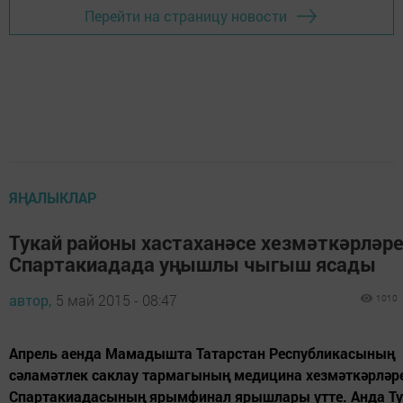
Перейти на страницу новости
ЯҢАЛЫКЛАР
Тукай районы хастаханәсе хезмәткәрләр
Спартакиадада уңышлы чыгыш ясады
автор,
5 май 2015 - 08:47
1010
Апрель аенда Мамадышта Татарстан Республикасының
сәламәтлек саклау тармагының медицина хезмәткәрләр
Спартакиадасының ярымфинал ярышлары үтте. Анда Т