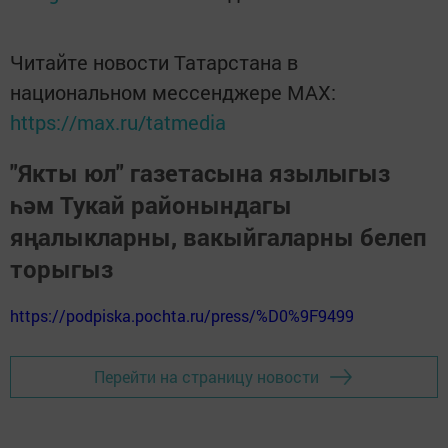
Читайте новости Татарстана в
национальном мессенджере MАХ:
https://max.ru/tatmedia
"Якты юл" газетасына язылыгыз
һәм Тукай районындагы
яңалыкларны, вакыйгаларны белеп
торыгыз
https://podpiska.pochta.ru/press/%D0%9F9499
Перейти на страницу новости