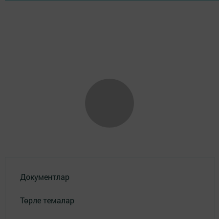
Документлар
Төрле темалар