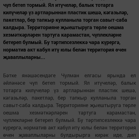
чүп бетеп тормый. Ял итүчеләр, балык тотарга
килүчеләр үз артларыннан пластик шешә, кәгазьләр,
пакетлар, бер тапкыр кулланыла торган савыт-саба
калдыра. Территорияне җыештыруга төрле оешма
хезмәткәрләрен тартуга карамастан, чүплекләрне
бетереп булмый. Бу тәртипсезлеккә чара күрергә,
норматив акт кабул итү юлы белән территория өчен
җаваплыларны...
Бәтке янәшәсендәге Чулман елгасы ярында ел
әйләнәсе чүп бетеп тормый. Ял итүчеләр, балык
тотарга килүчеләр үз артларыннан пластик шешә,
кәгазьләр, пакетлар, бер тапкыр кулланыла торган
савыт-саба калдыра. Территорияне җыештыруга төрле
оешма хезмәткәрләрен тартуга карамастан,
чүплекләрне бетереп булмый. Бу тәртипсезлеккә чара
күрергә, норматив акт кабул итү юлы белән территория
өчен җаваплыларны булдырырга кирәк иде, дип