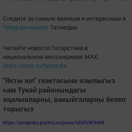
Следите за самым важным и интересным в
Telegram-канале
Татмедиа
Читайте новости Татарстана в
национальном мессенджере MАХ:
https://max.ru/tatmedia
"Якты юл" газетасына язылыгыз
һәм Тукай районындагы
яңалыкларны, вакыйгаларны белеп
торыгыз
https://podpiska.pochta.ru/press/%D0%9F9499