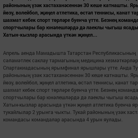
районының үзәк хастаханәсеннән 30 кеше катнашты. Я
йөзү, волейбол, җиңел атлетика, өстәл теннисы, канат тар
шахмат кебек спорт төрләре буенча үтте. Безнең команд
спортчылары бар юнәлешләрдә дә лаеклы чыгыш ясады
Хатын-кызлар арасында үткән җиңел...
Апрель аенда Мамадышта Татарстан Республикасының
сәламәтлек саклау тармагының медицина хезмәткәрләр
Спартакиадасының ярымфинал ярышлары үтте. Анда Ту
районының үзәк хастаханәсеннән 30 кеше катнашты. Я
йөзү, волейбол, җиңел атлетика, өстәл теннисы, канат тар
шахмат кебек спорт төрләре буенча үтте. Безнең команд
спортчылары бар юнәлешләрдә дә лаеклы чыгыш ясад
Хатын-кызлар арасында үткән җиңел атлетика буенча я
тукайлылар 2 урынга чыкты. Тукай районының үзәк хас
командасы командалар арасында 4 урын яулады.