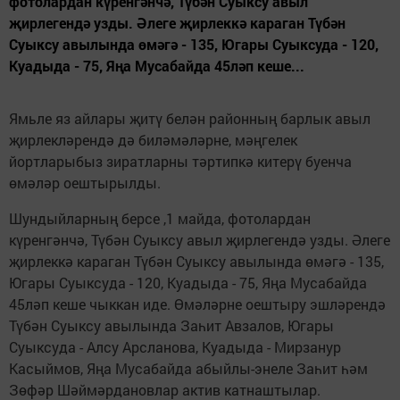
фотолардан күренгәнчә, Түбән Суыксу авыл
җирлегендә узды. Әлеге җирлеккә караган Түбән
Суыксу авылында өмәгә - 135, Югары Суыксуда - 120,
Куадыда - 75, Яңа Мусабайда 45ләп кеше...
Ямьле яз айлары җитү белән районның барлык авыл
җирлекләрендә дә биләмәләрне, мәңгелек
йортларыбыз зиратларны тәртипкә китерү буенча
өмәләр оештырылды.
Шундыйларның берсе ,1 майда, фотолардан
күренгәнчә, Түбән Суыксу авыл җирлегендә узды. Әлеге
җирлеккә караган Түбән Суыксу авылында өмәгә - 135,
Югары Суыксуда - 120, Куадыда - 75, Яңа Мусабайда
45ләп кеше чыккан иде. Өмәләрне оештыру эшләрендә
Түбән Суыксу авылында Заһит Авзалов, Югары
Суыксуда - Алсу Арсланова, Куадыда - Мирзанур
Касыймов, Яңа Мусабайда абыйлы-энеле Заһит һәм
Зөфәр Шәймәрдановлар актив катнаштылар.