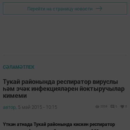
Перейти на страницу новости
СӘЛАМӘТЛЕК
Тукай районында респиратор вируслы
һәм эчәк инфекцияләрен йоктыручылар
кимеми
автор,
5 май 2015 - 10:15
2038
0
0
Үткән атнада Тукай районында кискен респиратор