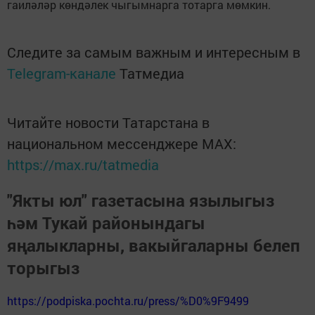
гаиләләр көндәлек чыгымнарга тотарга мөмкин.
Следите за самым важным и интересным в
Telegram-канале
Татмедиа
Читайте новости Татарстана в
национальном мессенджере MАХ:
https://max.ru/tatmedia
"Якты юл" газетасына язылыгыз
һәм Тукай районындагы
яңалыкларны, вакыйгаларны белеп
торыгыз
https://podpiska.pochta.ru/press/%D0%9F9499