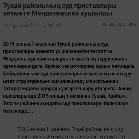
Тукай районының суд приставлары
хезмәте Менделевскка кушылды
автор,
5 май 2015 - 09:48
1092
0
0
2015 елның 1 маеннан Тукай районының суд
приставлары хезмәте үз эшчәнлеген туктатты.
Федераль суд приставлары хезмәтенең терриориаль
органнарындагы булган хезмәткәрләр санын нәтиҗәле
файдалану һәм суд приставлары хезмәтенең оештыру-
штат структурасын камилләштерү максатыннан
Татарстандагы идарәдә үзгәртеп кору үткәрелә. Аның
кысаларында 2015 елның 1 маеннан Тукай, Кайбыч,
Теләче районнарындагы суд приставлары бүлекләре
бетерелде....
2015 елның 1 маеннан Тукай районының суд
приставлары хезмәте үз эшчәнлеген туктатты.