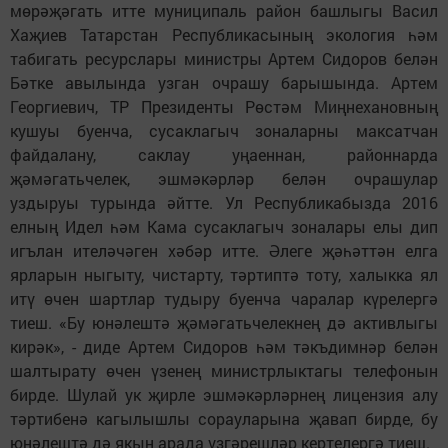
мөрәҗәгать итте муниципаль район башлыгы Васил
Хаҗиев Татарстан Республикасының экология һәм
табигать ресурслары министры Артем Сидоров белән
Бәтке авылында узган очрашу барышында. Артем
Георгиевич, ТР Президенты Рөстәм Миңнехановның
кушуы буенча, сусаклагыч зоналарны максатчан
файдалану, саклау уңаеннан, районнарда
җәмәгатьчелек, эшмәкәрләр белән очрашулар
уздыруы турында әйтте. Ул Республикабызда 2016
елның Идел һәм Кама сусаклагыч зоналары елы дип
игълан ителәчәген хәбәр итте. Әлеге җәһәттән елга
ярларын ныгыту, чистарту, тәртиптә тоту, халыкка ял
итү өчен шартлар тудыру буенча чаралар күрелергә
тиеш. «Бу юнәлештә җәмәгатьчелекнең дә активлыгы
кирәк», - диде Артем Сидоров һәм тәкъдимнәр белән
шалтырату өчен үзенең министрлыктагы телефонын
бирде. Шулай ук җирле эшмәкәрләрнең лицензия алу
тәртибенә кагылышлы сорауларына җавап бирде, бу
юнәлештә дә якын арада үзгәрешләр кертелергә тиеш.