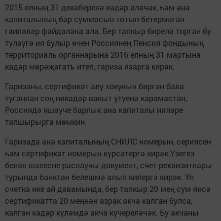
2015 елның 31 декаберенә кадәр алачак, һәм ана
капиталының бар суммасын тотып бетермәгән
гаиләләр файдалана ала. Бер тапкыр бирелә торган бу
түләүгә ия булыр өчен Россиянең Пенсия фондының
территориаль органнарына 2016 елның 31 мартына
кадәр мөрәҗәгать итеп, гариза язарга кирәк.
Гаризаны, сертификат алу хокукын биргән бала
туганнан соң никадәр вакыт үтүенә карамастан,
Россиядә яшәүче барлык ана капиталы ияләре
тапшырырга мөмкин.
Гаризада ана капиталының СНИЛС номерын, сериясен
һәм сертификат номерын күрсәтергә кирәк.Үзегез
белән шәхесне раслаучы документ, счет реквизитлары
турында банктан белешмә алып килергә кирәк. Ул
счетка ике ай дәвамында, бер тапкыр 20 мең сум яисә
сертификатта 20 меңнән азрак акча калган булса,
калган кадәр күләмдә акча күчереләчәк. Бу акчаны