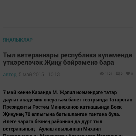
ЯҢАЛЫКЛАР
Тыл ветераннары республика күләмендә
үткәреләчәк Җиңү бәйрәменә бара
автор,
5 май 2015 - 10:13
1104
0
0
7 май көнне Казанда М. Җәлил исемендәге татар
дәүләт академия опера һәм балет театрында Татарстан
Президенты Рөстәм Миңнеханов катнашында Бөек
Җиңүнең 70 еллыгына багышланган тантана була.
Әлеге чарага безнең районнан да дүрт тыл
ветеранының - Аулаш авылыннан Михаил
Палладиевның, Мәләкәстән Александра Исаеваның,