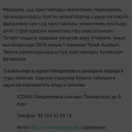
Федераль суд приставлары хезмәтенең терриориаль
органнарындагы булган хезмәткәрләр санын нәтиҗәле
файдалану һәм суд приставлары хезмәтенең оештыру-
штат структурасын камилләштерү максатыннан
Татарстандагы идарәдә үзгәртеп кору үткәрелә. Аның
кысаларында 2015 елның 1 маеннан Тукай, Кайбыч,
Теләче районнарындагы суд приставлары бүлекләре
бетерелде.
Тукайлыларга күрше Менделеевск шәһәренә барырга
туры киләчәк. Барлык сораулар буенча түбәндәге
адреска мөрәҗәгать итәргә мөмкин:
420065 Менделеевск шәһәре, Пионерская ур, 9
йорт
Телефон: 88 554 92 09 74
Фото
http://www.maykop.pro
сайтыннан