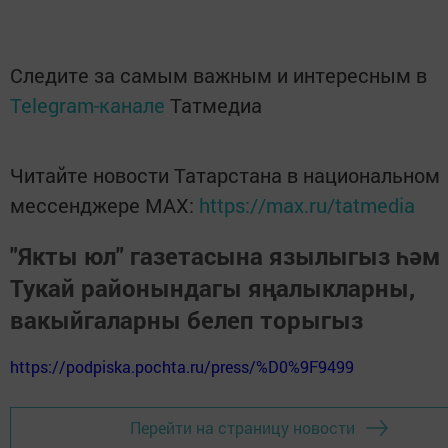
Следите за самым важным и интересным в
Telegram-канале
Татмедиа
Читайте новости Татарстана в национальном
мессенджере MАХ:
https://max.ru/tatmedia
"Якты юл" газетасына язылыгыз һәм
Тукай районындагы яңалыкларны,
вакыйгаларны белеп торыгыз
https://podpiska.pochta.ru/press/%D0%9F9499
Перейти на страницу новости