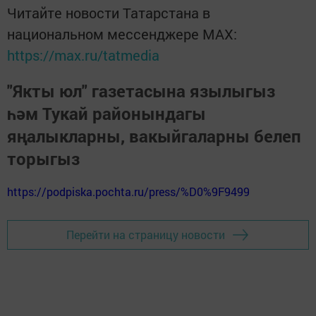
Читайте новости Татарстана в
национальном мессенджере MАХ:
https://max.ru/tatmedia
"Якты юл" газетасына язылыгыз
һәм Тукай районындагы
яңалыкларны, вакыйгаларны белеп
торыгыз
https://podpiska.pochta.ru/press/%D0%9F9499
Перейти на страницу новости