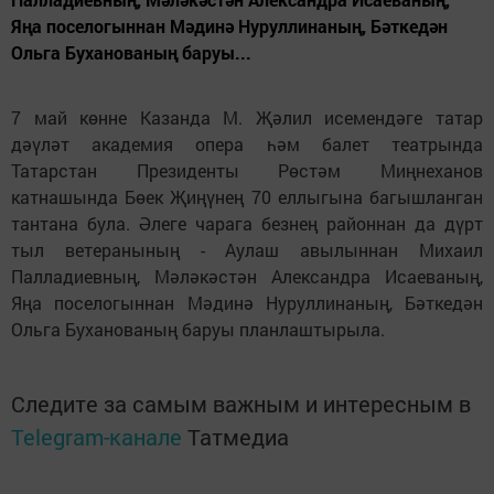
Яңа поселогыннан Мәдинә Нуруллинаның, Бәткедән
Ольга Буханованың баруы...
7 май көнне Казанда М. Җәлил исемендәге татар
дәүләт академия опера һәм балет театрында
Татарстан Президенты Рөстәм Миңнеханов
катнашында Бөек Җиңүнең 70 еллыгына багышланган
тантана була. Әлеге чарага безнең районнан да дүрт
тыл ветеранының - Аулаш авылыннан Михаил
Палладиевның, Мәләкәстән Александра Исаеваның,
Яңа поселогыннан Мәдинә Нуруллинаның, Бәткедән
Ольга Буханованың баруы планлаштырыла.
Следите за самым важным и интересным в
Telegram-канале
Татмедиа