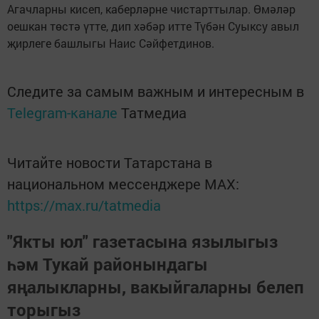
Агачларны кисеп, каберләрне чистарттылар. Өмәләр
оешкан төстә үтте, дип хәбәр итте Түбән Суыксу авыл
җирлеге башлыгы Наис Сәйфетдинов.
Следите за самым важным и интересным в
Telegram-канале
Татмедиа
Читайте новости Татарстана в
национальном мессенджере MАХ:
https://max.ru/tatmedia
"Якты юл" газетасына язылыгыз
һәм Тукай районындагы
яңалыкларны, вакыйгаларны белеп
торыгыз