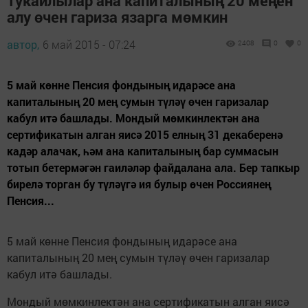
Тукайлылар ана капиталының 20 меңен
алу өчен гариза язарга мөмкин
автор,
6 май 2015 - 07:24
2408
0
0
5 май көнне Пенсия фондының идарәсе ана
капиталының 20 мең сумын түләү өчен гаризалар
кабул итә башлады. Мондый мөмкинлектән ана
сертификатын алган яисә 2015 елның 31 декаберенә
кадәр алачак, һәм ана капиталының бар суммасын
тотып бетермәгән гаиләләр файдалана ала. Бер тапкыр
бирелә торган бу түләүгә ия булыр өчен Россиянең
Пенсия...
5 май көнне Пенсия фондының идарәсе ана
капиталының 20 мең сумын түләү өчен гаризалар
кабул итә башлады.
Мондый мөмкинлектән ана сертификатын алган яисә