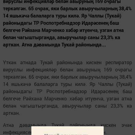
вируслы инфекцияләр белән авыруның 169 очрагы
теркәлгән. 65 очрак, яки барлык авыручыларның 38,4%
14 яшькәчә балаларга туры килә. Яр Чаллы (Тукай)
районыдагы ТР Роспотребнадзор Идарәсенең баш
белгече Рәйхана Марченко хәбәр итүенчә, узган атна
белән чагыштырганда, авыручылар саны 23,3% ка
арткан. Атна дәвамында Тукай районында...
Үткән атнада Тукай районында кискен респиратор
вируслы инфекцияләр белән авыруның 169 очрагы
теркәлгән. 65 очрак, яки барлык авыручыларның 38,4%
14 яшькәчә балаларга туры килә. Яр Чаллы (Тукай)
районыдагы ТР Роспотребнадзор Идарәсенең баш
белгече Рәйхана Марченко хәбәр итүенчә, узган атна
белән чагыштырганда, авыручылар саны 23,3% ка
арткан.
Атна дәвамында Тукай районында кискен эчәк
инфекциясен 4 бала 7 өлкән кеше йоктырган.