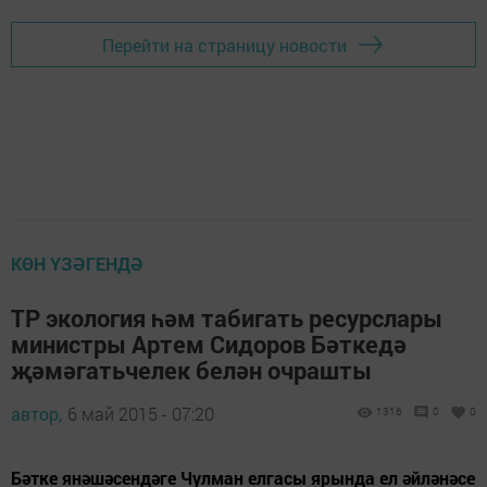
Перейти на страницу новости
КӨН ҮЗӘГЕНДӘ
ТР экология һәм табигать ресурслары
министры Артем Сидоров Бәткедә
җәмәгатьчелек белән очрашты
автор,
6 май 2015 - 07:20
1316
0
0
Бәтке янәшәсендәге Чулман елгасы ярында ел әйләнәсе