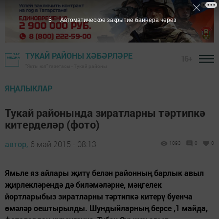
4
Автоматическое закрытие баннера через
ТУКАЙ РАЙОНЫ ХӘБӘРЛӘРЕ
16+
"Якты юл" газетасы - Тукай районы
ЯҢАЛЫКЛАР
Тукай районында зиратларны тәртипкә
китерделәр (фото)
автор,
6 май 2015 - 08:13
1093
0
0
Ямьле яз айлары җитү белән районның барлык авыл
җирлекләрендә дә биләмәләрне, мәңгелек
йортларыбыз зиратларны тәртипкә китерү буенча
өмәләр оештырылды. Шундыйларның берсе ,1 майда,