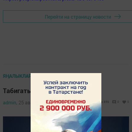
Перейти на страницу новости
ЯҢАЛЫКЛАР
Табигать тә бу көнне елады...
admin,
25 август 2023 - 14:25
859
0
0