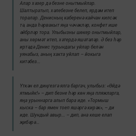
Алар хәзер дә безне онытмыйлар.
Шалтыратып, хәлебезне белеп, ярдәм итеп
торалар. Денисның каберенә кайчан килсәк
тә, анда һәрвакыт яңа чәчәкләр, конфет ише
әйбрләр тора. Улыбызны шөкер онытмыйлар,
аны хөрмәт итеп, хәтердә яшәтәләр. Ә без һәр
иртәдә Денис турындагы уйлар белән
уянабыз, аның хакта уйлап – йокыга
китәбез...
Үткән ел диңгезгә ялга баргач, улыбыз: «Өйдә
ятмыйк!» – дип безне һәр көн яңа пляжларга,
яңа урыннарга алып бара иде. «Тормыш
кыска – бар ямен тоеп яшәргә кирәк», – ди
иде. Шундый авыр... – дип, ана кеше елап
җибәрә...