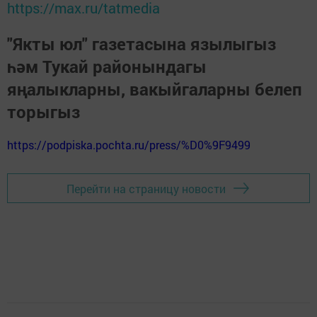
https://max.ru/tatmedia
"Якты юл" газетасына язылыгыз
һәм Тукай районындагы
яңалыкларны, вакыйгаларны белеп
торыгыз
https://podpiska.pochta.ru/press/%D0%9F9499
Перейти на страницу новости