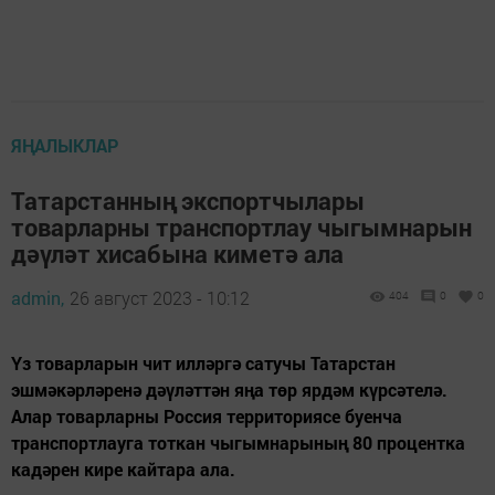
ЯҢАЛЫКЛАР
Татарстанның экспортчылары
товарларны транспортлау чыгымнарын
дәүләт хисабына киметә ала
admin,
26 август 2023 - 10:12
404
0
0
Үз товарларын чит илләргә сатучы Татарстан
эшмәкәрләренә дәүләттән яңа төр ярдәм күрсәтелә.
Алар товарларны Россия территориясе буенча
транспортлауга тоткан чыгымнарының 80 процентка
кадәрен кире кайтара ала.