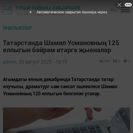
ТУКАЙ РАЙОНЫ ХӘБӘРЛӘРЕ
16+
3
Автоматическое закрытие баннера через
"Якты юл" газетасы - Тукай районы
ЯҢАЛЫКЛАР
Татарстанда Шамил Усмановның 125
еллыгын бәйрәм итәргә җыеналар
admin,
26 август 2023 - 10:15
536
0
0
Агымдагы елның декабрендә Татарстанда татар
язучысы, драматург һәм сәясәт эшлеклесе Шамил
Усмановның 125 еллыгын билгеләп үтәләр.