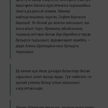
яшьләрен балага күрсәтмәскә тырышабыз.
Әнигә дә рөхсәт итмим. Минем
кайгырганымны күргәч, София борчыла
башлый. Ул болай да әтисен юксынып, еш
искә алып тора. Иремнең абыйсының
тормыш иптәше белән бер-беребезгә терәк
булырга тырышып, ярдәмләшеп яшибез, –
диде Алена Щипицина нык булырга
тырышып.
Бу көнне күк йөзе дә кара болытлар белән
сарылып, коеп яңгыр яуды. Гүя табигать тә
шулай үзенең батыр улын юксынып,
хәсрәтләнә иде.
Денис Щипицин якын на - рының гына түгел,