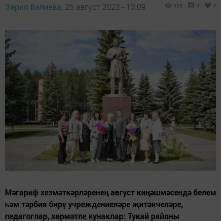
Зәрия Вәлиева,
25 август 2023 - 13:09
825
0
0
Мәгариф хезмәткәрләренең август киңәшмәсендә белем
һәм тәрбия бирү учреждениеләре җитәкчеләре,
педагоглар, хөрмәтле кунаклар: Тукай районы