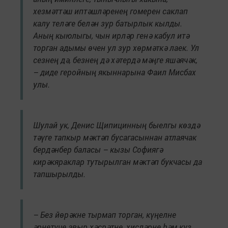
хезмәттәш иптәшләренең гомерен саклап
калу теләге белән зур батырлык кылды.
Аның кыюлыгы, чын ирләр генә кабул итә
торган адымы өчен ул зур хөрмәткә лаек. Ул
сезнең дә, безнең дә хәтердә мәңге яшәячәк,
– диде геройның якыннарына Фаил Мисбах
улы.
Шулай ук, Денис Щипицинның быелгы көздә
тәүге тапкыр мәктәп бусагасыннан атлаячак
бердәнбер баласы – кызы Софиягә
кирәкяраклар тутырылган мәктәп букчасы да
тапшырылды.
– Без йөрәкне тырмап торган, күңелне
әрнетүче авыр хәсрәтне, хисләрне һәм күз