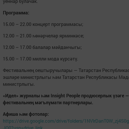
уеннар булачак.
Программа:
15.00 – 22.00 концерт программасы;
12.00 – 21.00 һөнәрчеләр ярминкәсе;
12.00 – 17.00 балалар мәйданчыгы;
15.00 – 17.00 милли мода күрсәтү.
Фестивальнең оештыручылары — Татарстан Республика
эшләре министрлыгы һәм Татарстан Республикасы Мәд
министрлыгы.
«Идел» журналы һәм Insight People продюсерлык үзәге —
фестивальнең мәгълүмати партнерлары.
Афиша һәм фотолар:
https://drive.google.com/drive/folders/1NVlrDanT0W_zj4S
JQ0?usp=drive_link