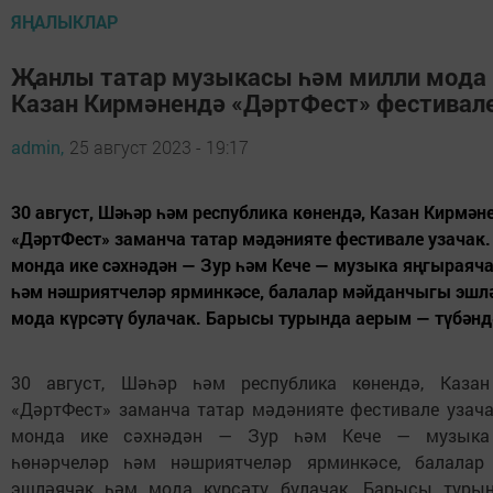
ЯҢАЛЫКЛАР
Җанлы татар музыкасы һәм милли мода 
Казан Кирмәнендә «ДәртФест» фестивале
admin,
25 август 2023 - 19:17
30 август, Шәһәр һәм республика көнендә, Казан Кирмән
«ДәртФест» заманча татар мәдәнияте фестивале узачак.
монда ике сәхнәдән — Зур һәм Кече — музыка яңгыраяча
һәм нәшриятчеләр ярминкәсе, балалар мәйданчыгы эшл
мода күрсәтү булачак. Барысы турында аерым — түбәнд
30 август, Шәһәр һәм республика көнендә, Каза
«ДәртФест» заманча татар мәдәнияте фестивале узача
монда ике сәхнәдән — Зур һәм Кече — музыка 
һөнәрчеләр һәм нәшриятчеләр ярминкәсе, балала
эшләячәк һәм мода күрсәтү булачак. Барысы тур