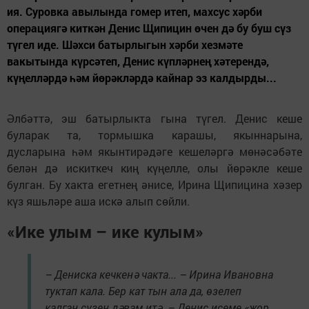
ия. Суровка авылында гомер итеп, махсус хәрби
операциягә киткән Денис Щипицин өчен дә бу буш сүз
түгел иде. Шәхси батырлыгын хәрби хезмәте
вакытында күрсәтеп, Денис күпләрнең хәтерендә,
күңелләрдә һәм йөрәкләрдә кайнар эз калдырды...
Әлбәттә, эш батырлыкта гына түгел. Денис кеше
буларак та, тормышка карашы, якыннарына,
дусларына һәм якынтирәдәге кешеләргә мөнәсәбәте
белән дә искиткеч киң күңелле, олы йөрәкле кеше
булган. Бу хакта егетнең әнисе, Ирина Щипицина хәзер
күз яшьләре аша искә алып сөйли.
«Ике улым – ике кулым»
– Дениска кечкенә чакта... – Ирина Ивановна
туктап кала. Бер кат тын ала да, өзелеп
калган сүзен дәвам итә. – Денис исеме «җор