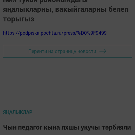
яңалыкларны, вакыйгаларны белеп
торыгыз
https://podpiska.pochta.ru/press/%D0%9F9499
Перейти на страницу новости
ЯҢАЛЫКЛАР
Чын педагог кына яхшы укучы тәрбияли