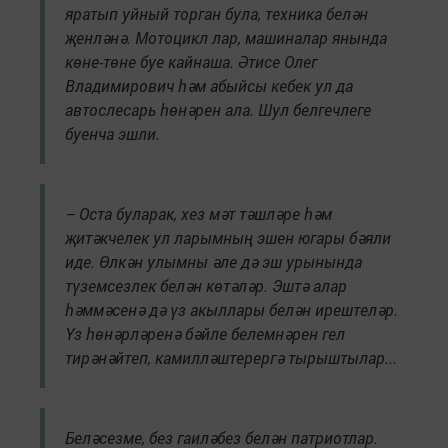
яратып уйный торган була, техника белән
җенләнә. Мотоцикл лар, машиналар янында
көне-төне буе кайнаша. Әтисе Олег
Владимирович һәм абыйсы кебек ул да
автослесарь һөнәрен ала. Шул белгечлеге
буенча эшли.
– Оста буларак, хез мәт тәшләре һәм
җитәкчелек ул ларымның эшен югары бәяли
иде. Өлкән улымны әле дә эш урынында
түземсезлек белән көтәләр. Эштә алар
һәммәсенә дә үз акыллары белән ирештеләр.
Үз һөнәрләренә бәйле белемнәрен гел
тирәнәйтеп, камилләштерергә тырыштылар...
Беләсезме, без гаиләбез белән патриотлар.