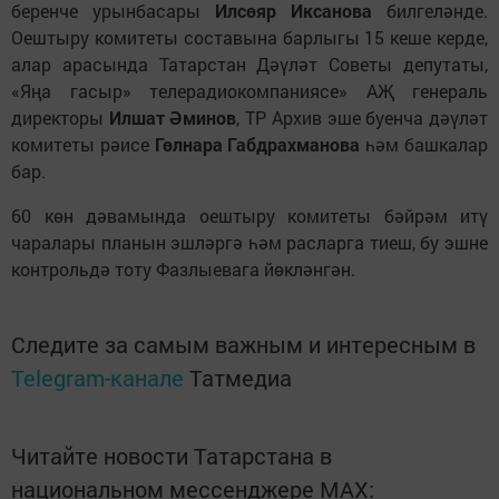
беренче урынбасары
Илсөяр Иксанова
билгеләнде.
Оештыру комитеты составына барлыгы 15 кеше керде,
алар арасында Татарстан Дәүләт Советы депутаты,
«Яңа гасыр» телерадиокомпаниясе» АҖ генераль
директоры
Илшат Әминов
, ТР Архив эше буенча дәүләт
комитеты рәисе
Гөлнара Габдрахманова
һәм башкалар
бар.
60 көн дәвамында оештыру комитеты бәйрәм итү
чаралары планын эшләргә һәм расларга тиеш, бу эшне
контрольдә тоту Фазлыевага йөкләнгән.
Следите за самым важным и интересным в
Telegram-канале
Татмедиа
Читайте новости Татарстана в
национальном мессенджере MАХ: