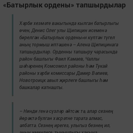
«Батырлык ордены» тапшырдылар
Хәрби хезмәте вакытында кылган батырлыгы
өчен, Денис Олег улы Щипицин исеменә
бирелгән «Батырлык ордены»н күптән түгел
аның тормыш иптәшенә – Алена Щипицинага
тапшырдылар. Орденны тапшыру чарасында
район башлыгы Фаил Камаев, Чаллы
шәһәренең Комсомол районы һәм Тукай
районы хәрби комиссары Дамир Вәлиев,
Новотроицк авыл җирлеге башлыгы һәм
башкалар катнашты.
– Нинди генә сүзләр әйтсәк тә, алар сезнең
йөрәктә булган хәсрәтне тарата алмас,
әлбәттә. Сезнең ирегез, улыгыз безнең ил,
аның иминлеге, тынычлыгы хакына,