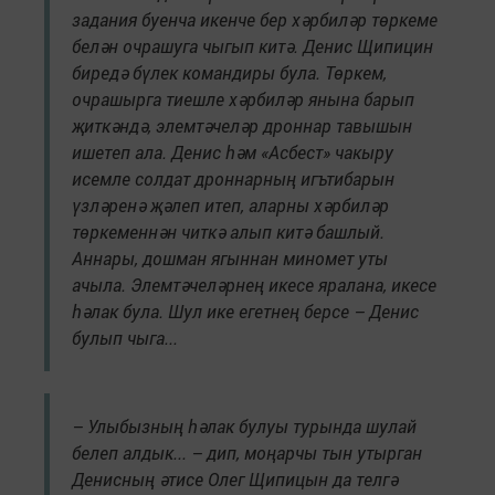
задания буенча икенче бер хәрбиләр төркеме
белән очрашуга чыгып китә. Денис Щипицин
биредә бүлек командиры була. Төркем,
очрашырга тиешле хәрбиләр янына барып
җиткәндә, элемтәчеләр дроннар тавышын
ишетеп ала. Денис һәм «Асбест» чакыру
исемле солдат дроннарның игътибарын
үзләренә җәлеп итеп, аларны хәрбиләр
төркеменнән читкә алып китә башлый.
Аннары, дошман ягыннан миномет уты
ачыла. Элемтәчеләрнең икесе яралана, икесе
һәлак була. Шул ике егетнең берсе – Денис
булып чыга...
– Улыбызның һәлак булуы турында шулай
белеп алдык... – дип, моңарчы тын утырган
Денисның әтисе Олег Щипицын да телгә