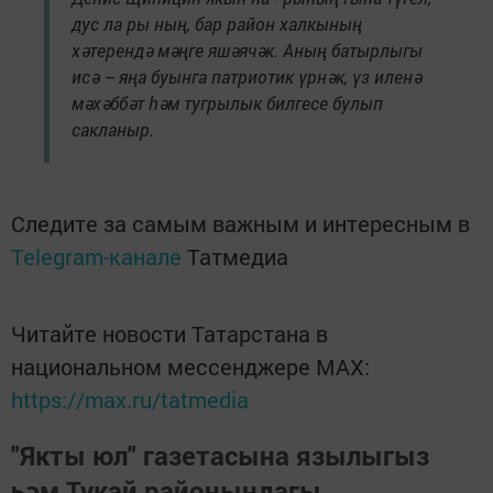
дус ла ры ның, бар район халкының
хәтерендә мәңге яшәячәк. Аның батырлыгы
исә – яңа буынга патриотик үрнәк, үз иленә
мәхәббәт һәм тугрылык билгесе булып
сакланыр.
Следите за самым важным и интересным в
Telegram-канале
Татмедиа
Читайте новости Татарстана в
национальном мессенджере MАХ:
https://max.ru/tatmedia
"Якты юл" газетасына язылыгыз
һәм Тукай районындагы