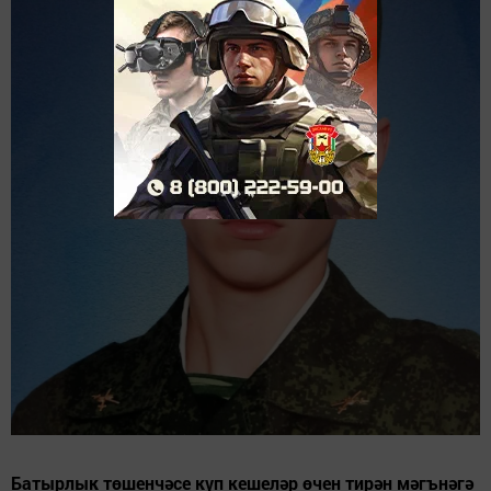
Батырлык төшенчәсе күп кешеләр өчен тирән мәгънәгә