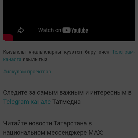
Кызыклы яңалыкларны күзәтеп бару өчен
Телеграм-
каналга
язылыгыз.
#илкүләм проектлар
Следите за самым важным и интересным в
Telegram-канале
Татмедиа
Читайте новости Татарстана в
национальном мессенджере MАХ: