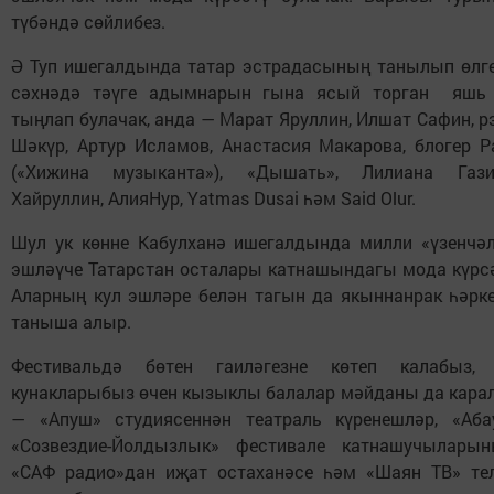
түбәндә сөйлибез.
Ә Туп ишегалдында татар эстрадасының танылып өлге
сәхнәдә тәүге адымнарын гына ясый торган яшь 
тыңлап булачак, анда — Марат Яруллин, Илшат Сафин, 
Шәкүр, Артур Исламов, Анастасия Макарова, блогер Р
(«Хижина музыканта»), «Дышать», Лилиана Гази
Хайруллин, АлияНур, Yatmas Dusai һәм Said Olur.
Шул ук көнне Кабулханә ишегалдында милли «үзенчәл
эшләүче Татарстан осталары катнашындагы мода күрсә
Аларның кул эшләре белән тагын да якыннанрак һәрк
таныша алыр.
Фестивальдә бөтен гаиләгезне көтеп калабыз,
кунакларыбыз өчен кызыклы балалар мәйданы да карал
— «Апуш» студиясеннән театраль күренешләр, «Абау
«Созвездие-Йолдызлык» фестивале катнашучылары
«CАФ радио»дан иҗат остаханәсе һәм «Шаян ТВ» те