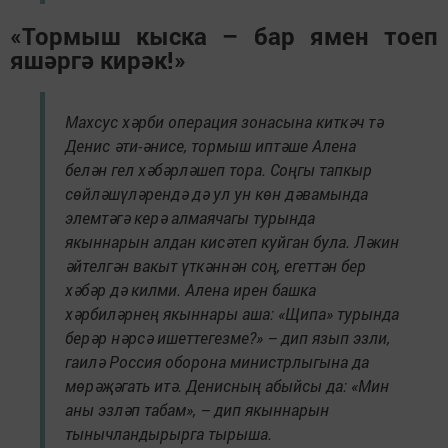
«Тормыш кыска – бар ямен тоеп
яшәргә кирәк!»
Махсус хәрби операция зонасына киткәч тә
Денис әти-әнисе, тормыш иптәше Алена
белән гел хәбәрләшеп тора. Соңгы тапкыр
сөйләшүләрендә дә ул ун көн дәвамында
элемтәгә керә алмаячагы турында
якыннарын алдан кисәтеп куйган була. Ләкин
әйтелгән вакыт үткәннән соң, егеттән бер
хәбәр дә килми. Алена ирен башка
хәрбиләрнең якыннары аша: «Щипа» турында
берәр нәрсә ишеттегезме?» – дип язып эзли,
гаилә Россия оборона министрлыгына да
мөрәҗәгать итә. Денисның абыйсы да: «Мин
аны эзләп табам», – дип якыннарын
тынычландырырга тырыша.