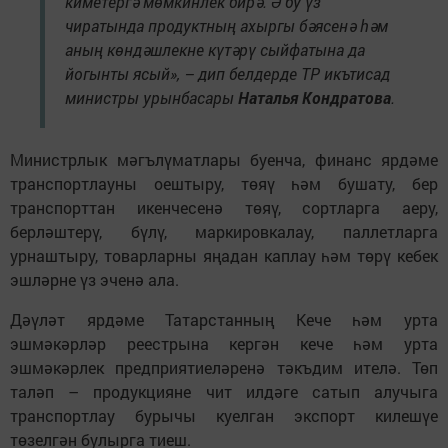
киметергә мөмкинлек бирә. Ә бу үз
чиратында продуктның ахыргы бәясенә һәм
аның көндәшлекне күтәрү сыйфатына да
йогынты ясый», – дип белдерде ТР икътисад
министры урынбасары
Наталья Кондратова
.
Министрлык мәгълүматлары буенча, финанс ярдәме
транспортлауны оештыру, төяү һәм бушату, бер
транспорттан икенчесенә төяү, сортларга аеру,
берләштерү, бүлү, маркировкалау, паллетларга
урнаштыру, товарларны яңадан каплау һәм төрү кебек
эшләрне үз эченә ала.
Дәүләт ярдәме Татарстанның Кече һәм урта
эшмәкәрләр реестрына кергән кече һәм урта
эшмәкәрлек предприятиеләренә тәкъдим ителә. Төп
таләп – продукцияне чит илдәге сатып алучыга
транспортлау бурычы куелган экспорт килешүе
төзелгән булырга тиеш.