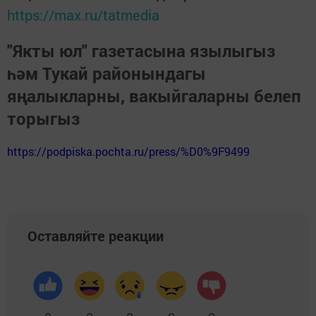
https://max.ru/tatmedia
"Якты юл" газетасына язылыгыз
һәм Тукай районындагы
яңалыкларны, вакыйгаларны белеп
торыгыз
https://podpiska.pochta.ru/press/%D0%9F9499
Оставляйте реакции