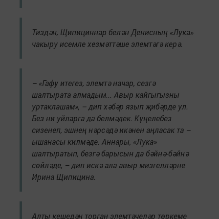
Тиздән, Щипициннар белән Денисның «Лука»
чакыру исемле хезмәттәше элемтәгә керә.
– «Гафу итегез, элемтә начар, сезгә
шалтырата алмадым... Авыр кайгыгызны
уртаклашам», – дип хәбәр язып җибәрде ул.
Без ни уйларга да белмәдек. Күңелебез
сизенеп, эшнең нәрсәдә икәнен аңласак та –
ышанасы килмәде. Аннары, «Лука»
шалтыратып, безгә барысын да бәйнә-бәйнә
сөйләде, – дип искә ала авыр мизгелләрне
Ирина Щипицина.
Алты кешедән торган элемтәчеләр төркеме