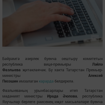
Бәйрәмгә әзерлек буенча оештыру комитетын
республика вице-премьеры
Ләйлә
Фазлыева
җитәкләячәк. Бу хакта Татарстан Премьер-
министры
Алексей
Песошин
имзалаган
карарда
белдерелә.
Фазлыеваның урынбасарлары итеп Татарстан
мәдәният министры
Ирада Әюпова
, республика
Язучылар берлеге рәисенең иҗат мәсьәләләре буенча