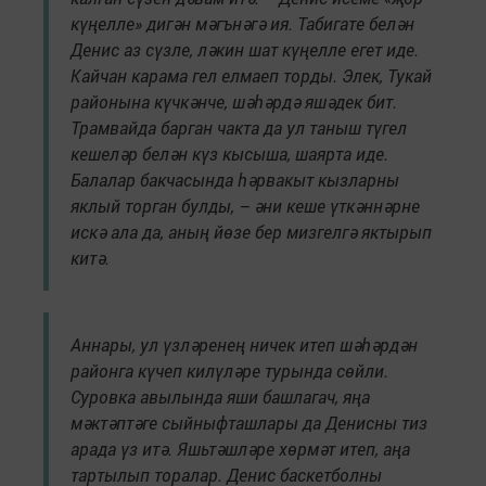
күңелле» дигән мәгънәгә ия. Табигате белән
Денис аз сүзле, ләкин шат күңелле егет иде.
Кайчан карама гел елмаеп торды. Элек, Тукай
районына күчкәнче, шәһәрдә яшәдек бит.
Трамвайда барган чакта да ул таныш түгел
кешеләр белән күз кысыша, шаярта иде.
Балалар бакчасында һәрвакыт кызларны
яклый торган булды, – әни кеше үткәннәрне
искә ала да, аның йөзе бер мизгелгә яктырып
китә.
Аннары, ул үзләренең ничек итеп шәһәрдән
районга күчеп килүләре турында сөйли.
Суровка авылында яши башлагач, яңа
мәктәптәге сыйныфташлары да Денисны тиз
арада үз итә. Яшьтәшләре хөрмәт итеп, аңа
тартылып торалар. Денис баскетболны