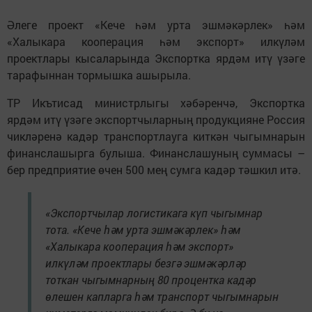
Әлеге проект «Кече һәм урта эшмәкәрлек» һәм
«Халыкара кооперация һәм экспорт» илкүләм
проектлары кысаларында Экспортка ярдәм итү үзәге
тарафыннан тормышка ашырыла.
ТР Икътисад министрлыгы хәбәренчә, Экспортка
ярдәм итү үзәге экспортчыларның продукцияне Россия
чикләренә кадәр транспортлауга киткән чыгымнарын
финанслашырга булыша. Финанслашуның суммасы –
бер предприятие өчен 500 мең сумга кадәр тәшкил итә.
«Экспортчылар логистикага күп чыгымнар
тота. «Кече һәм урта эшмәкәрлек» һәм
«Халыкара кооперация һәм экспорт»
илкүләм проектлары безгә эшмәкәрләр
тоткан чыгымнарның 80 процентка кадәр
өлешен капларга һәм транспорт чыгымнарын