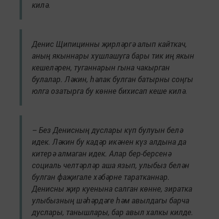
килә.
Денис Щипицинны җирләргә алып кайткач,
аның якыннары хушлашуга бары тик иң якын
кешеләрен, туганнарын гына чакырган
булалар. Ләкин, һәлак булган батырны соңгы
юлга озатырга бу көнне бихисап кеше килә.
– Без Денисның дуслары күп булуын белә
идек. Ләкин бу кадәр икәнен күз алдына да
китерә алмаган идек. Алар бер-берсенә
социаль челтәрләр аша язып, улыбыз белән
булган фаҗигале хәбәрне таратканнар.
Денисны җир куенына салган көнне, зиратка
улыбызның шәһәрдәге һәм авылдагы барча
дуслары, танышлары, бар авыл халкы килде.