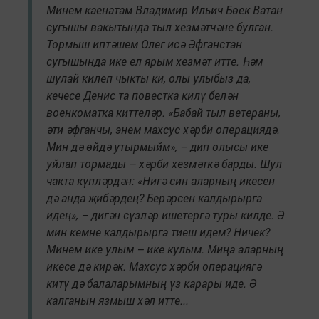
Минем каенатам Владимир Ильич Бөек Ватан
сугышы вакытында тыл хезмәтчәне булган.
Тормыш иптәшем Олег исә Әфганстан
сугышында ике ел ярым хезмәт итте. Һәм
шулай килеп чыкты ки, олы улыбыз да,
кечесе Денис та повестка килү белән
военкоматка киттеләр. «Бабай тыл ветераны,
әти әфганчы, энем махсус хәрби операциядә.
Мин дә өйдә утырмыйм», – дип олысы ике
уйлап тормады – хәрби хезмәткә барды. Шул
чакта күпләрдән: «Нигә син аларның икесен
дә анда җибәрдең? Берәрсен калдырырга
идең», – дигән сүзләр ишетергә туры килде. Ә
мин кемне калдырырга тиеш идем? Ничек?
Минем ике улым – ике кулым. Миңа аларның
икесе дә кирәк. Махсус хәрби операциягә
китү дә балаларымның үз карары иде. Ә
калганын язмыш хәл итте...