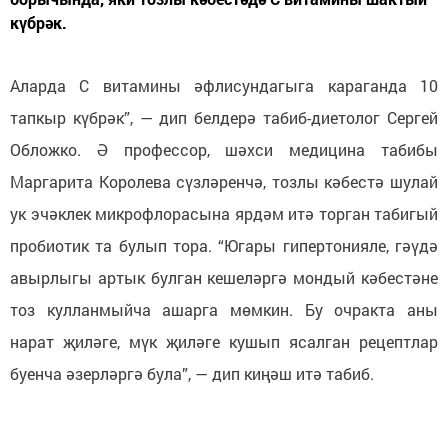
күбрәк.
Аларда С витамины әфлисундагыга караганда 10
тапкыр күбрәк”, — дип белдерә табиб-диетолог Сергей
Обложко. Ә профессор, шәхси медицина табибы
Маргарита Королева сүзләренчә, тозлы кәбестә шулай
ук эчәклек микрофлорасына ярдәм итә торган табигый
пробиотик та булып тора. “Югары гипертонияле, гәүдә
авырлыгы артык булган кешеләргә мондый кәбестәне
тоз кулланмыйча ашарга мөмкин. Бу очракта аны
нарат җиләге, мүк җиләге кушып ясалган рецептлар
буенча әзерләргә була”, — дип киңәш итә табиб.