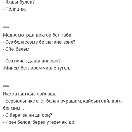
- Яхшы булса?
- Полиция.
***
Медосмотрда доктор бет таба.
- Сез беләсезме бетләгәнегезне?
- Әйе, беләм.
- Сез ничек дәваланасыз?
-Минем бетләрем чирле түгел.
***
Ике хатын-кыз сөйләшә.
- Берьюлы ике егет белән очрашам, кайсын сайларга -
белмим...
- Ә йөрәгең ни ди соң?
- Ирең белсә, бәреп үтерәчәк, ди.