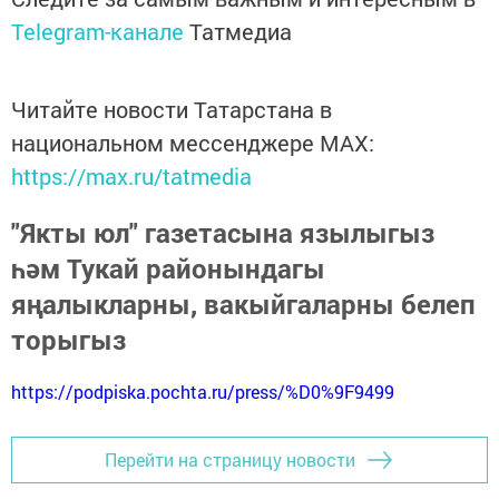
Telegram-канале
Татмедиа
Читайте новости Татарстана в
национальном мессенджере MАХ:
https://max.ru/tatmedia
"Якты юл" газетасына язылыгыз
һәм Тукай районындагы
яңалыкларны, вакыйгаларны белеп
торыгыз
https://podpiska.pochta.ru/press/%D0%9F9499
Перейти на страницу новости