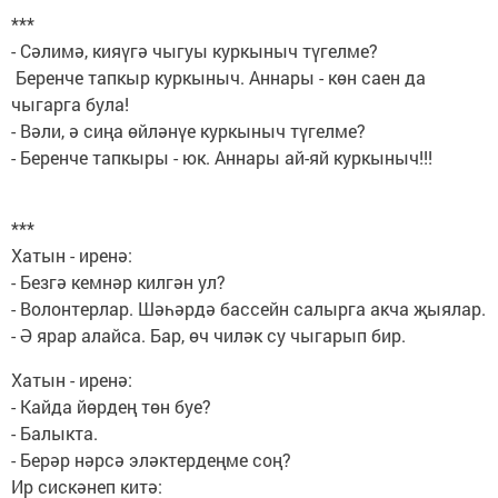
***
- Сәлимә, кияүгә чыгуы куркыныч түгелме?
Беренче тапкыр куркыныч. Аннары - көн саен да
чыгарга була!
- Вәли, ә сиңа өйләнүе куркыныч түгелме?
- Беренче тапкыры - юк. Аннары ай-яй куркыныч!!!
***
Хатын - иренә:
- Безгә кемнәр килгән ул?
- Волонтерлар. Шәһәрдә бассейн салырга акча җыялар.
- Ә ярар алайса. Бар, өч чиләк су чыгарып бир.
Хатын - иренә:
- Кайда йөрдең төн буе?
- Балыкта.
- Берәр нәрсә эләктердеңме соң?
Ир сискәнеп китә: