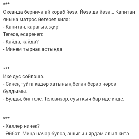
***
Океанда берничә ай кораб йөзә. Йөзә дә йөзә... Капитан
янына матрос йөгереп килә:
- Капитан, карагыз, җир!
Тегесе, әсәренеп:
- Кайда, кайда?
- Минем тырнак астында!
***
Ике дус сөйләшә.
- Синең туйга кадәр хатының белән берәр нәрсә
булдымы.
- Булды, билгеле. Телевизор, суыткыч бар иде инде.
***
- Хәлләр ничек?
- Әйбәт. Миңа начар булса, ашыгыч ярдәм алып китә.