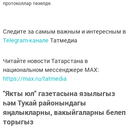
протоколлар төзелде.
Следите за самым важным и интересным в
Telegram-канале
Татмедиа
Читайте новости Татарстана в
национальном мессенджере MАХ:
https://max.ru/tatmedia
"Якты юл" газетасына язылыгыз
һәм Тукай районындагы
яңалыкларны, вакыйгаларны белеп
торыгыз