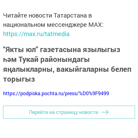
Читайте новости Татарстана в
национальном мессенджере MАХ:
https://max.ru/tatmedia
"Якты юл" газетасына язылыгыз
һәм Тукай районындагы
яңалыкларны, вакыйгаларны белеп
торыгыз
https://podpiska.pochta.ru/press/%D0%9F9499
Перейти на страницу новости