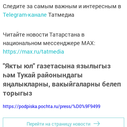
Следите за самым важным и интересным в
Telegram-канале
Татмедиа
Читайте новости Татарстана в
национальном мессенджере MАХ:
https://max.ru/tatmedia
"Якты юл" газетасына язылыгыз
һәм Тукай районындагы
яңалыкларны, вакыйгаларны белеп
торыгыз
https://podpiska.pochta.ru/press/%D0%9F9499
Перейти на страницу новости