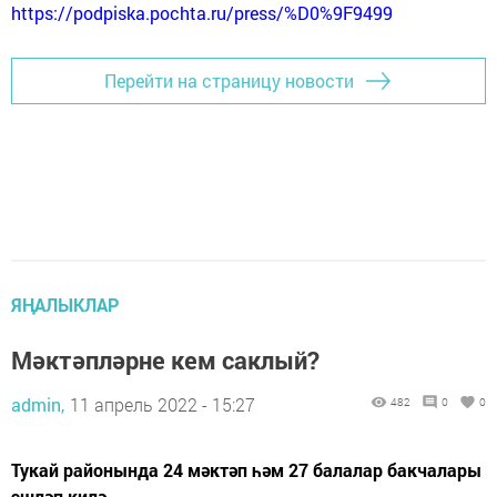
https://podpiska.pochta.ru/press/%D0%9F9499
Перейти на страницу новости
ЯҢАЛЫКЛАР
Мәктәпләрне кем саклый?
admin,
11 апрель 2022 - 15:27
482
0
0
Тукай районында 24 мәктәп һәм 27 балалар бакчалары
эшләп килә.