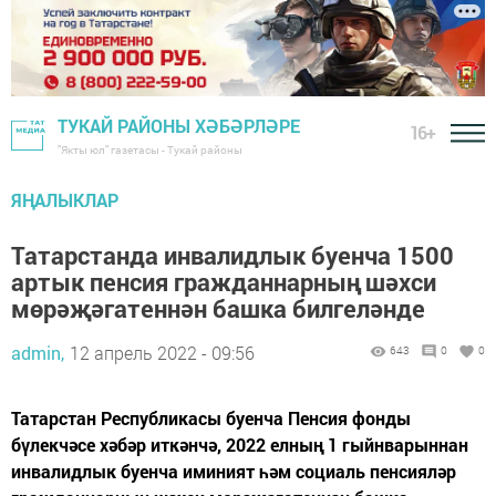
ТУКАЙ РАЙОНЫ ХӘБӘРЛӘРЕ
16+
"Якты юл" газетасы - Тукай районы
ЯҢАЛЫКЛАР
Татарстанда инвалидлык буенча 1500
артык пенсия гражданнарның шәхси
мөрәҗәгатеннән башка билгеләнде
admin,
12 апрель 2022 - 09:56
643
0
0
Татарстан Республикасы буенча Пенсия фонды
бүлекчәсе хәбәр иткәнчә, 2022 елның 1 гыйнварыннан
инвалидлык буенча иминият һәм социаль пенсияләр