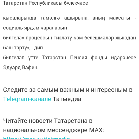
Татарстан Республикасы бүлекчәсе
кысаларында гамәлгә ашырыла, аның максаты -
социаль ярдәм чараларын
билгеләү процессын тизләтү һәм белешмәләр җыюдан
баш тарту», - дип
билгеләп үтте Татарстан Пенсия фонды идарәчесе
Эдуард Вафин.
Следите за самым важным и интересным в
Telegram-канале
Татмедиа
Читайте новости Татарстана в
национальном мессенджере MАХ: