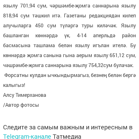
язылу 701,94 сум, чәршәмбе-җомга саннарына язылу
818,94 сум тәшкил итә. Газетаны редакциядән килеп
алучыларга 450 сум түләргә туры киләчәк. Язылу
башланган көннәрдә үк, 4-14 аперльдә район
басмасына ташлама белән язылу игълан ителә. Бу
көннәрдә җомга санына гына аерым язылу 651,12 сум,
чәшрәмбе-җомга саннарына язылу 754,32сум булачак.
Форсатны кулдан ычкындырмагыз, безнең белән бергә
калыгыз!
Алсу Тимерханова
/Автор фотосы
Следите за самым важным и интересным в
Telegram-канале
Татмедиа