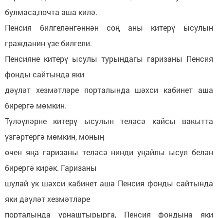
булмаса,почта аша килә.
Пенсия билгеләнгәннән соң аны китерү ысулын
гражданин үзе билгели.
Пенсияне китерү ысулы турындагы гаризаны Пенсия
фонды сайтында яки
дәүләт хезмәтләре порталында шәхси кабинет аша
бирергә мөмкин.
Түләүләрне китерү ысулын теләсә кайсы вакытта
үзгәртергә мөмкин, моның
өчен яңа гаризаны теләсә нинди уңайлы ысул белән
бирергә кирәк. Гаризаны
шулай ук шәхси кабинет аша Пенсия фонды сайтында
яки дәүләт хезмәтләре
порталында урнаштырырга, Пенсия фондына яки