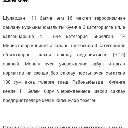
Шулардан 11 бакча һәм 16 мәктәп терроризмнан
саклану куркынычсызлыгы буенча 3 категориягә ия, ә
калганнарына 4 нче категория бирелгән. ТР
Министрлар кабинеты карары нигезендә 3 категорияле
объектларны шәхси саклау педприятиесе (ЧОП)
саклый. Моның өчен учереждение кабул ителгән
норматив нигезендә бер саклау посты өчен сәгатенә
130 сум акча түләргә тиеш. Районыбызда бүгенге
көндә 11 белем бирү учереждениесе шәхси саклау
предприятиеләре белән килешүләр төзегән.
Следите за самым важным и интересным в