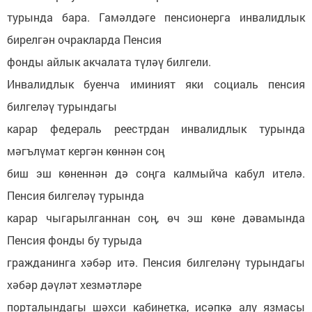
турында бара. Гамәлдәге пенсионерга инвалидлык
бирелгән очракларда Пенсия
фонды айлык акчалата түләү билгели.
Инвалидлык буенча иминият яки социаль пенсия
билгеләү турындагы
карар федераль реестрдан инвалидлык турында
мәгълүмат кергән көннән соң
биш эш көненнән дә соңга калмыйча кабул ителә.
Пенсия билгеләү турында
карар чыгарылганнан соң, өч эш көне дәвамында
Пенсия фонды бу турыда
гражданинга хәбәр итә. Пенсия билгеләнү турындагы
хәбәр дәүләт хезмәтләре
порталындагы шәхси кабинетка, исәпкә алу язмасы