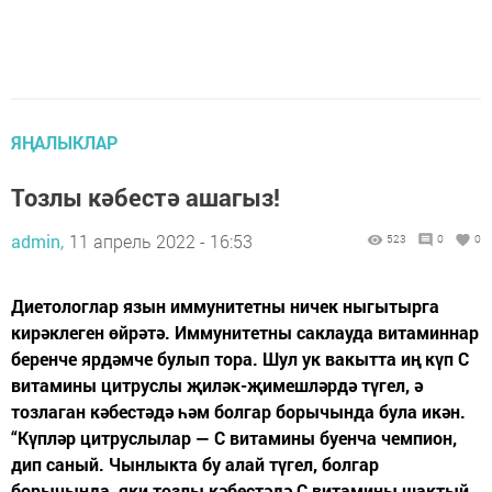
ЯҢАЛЫКЛАР
Тозлы кәбестә ашагыз!
admin,
11 апрель 2022 - 16:53
523
0
0
Диетологлар язын иммунитетны ничек ныгытырга
кирәклеген өйрәтә. Иммунитетны саклауда витаминнар
беренче ярдәмче булып тора. Шул ук вакытта иң күп С
витамины цитруслы җиләк-җимешләрдә түгел, ә
тозлаган кәбестәдә һәм болгар борычында була икән.
“Күпләр цитруслылар — С витамины буенча чемпион,
дип саный. Чынлыкта бу алай түгел, болгар
борычында, яки тозлы кәбестәдә С витамины шактый