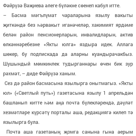
Фәйрүзә Вәҗиева әлеге бүләкне сөенеп кабул итте.
– Басма мәгълүмат чараларына язылу вакыты
җиткәндә без һәрвакыт иганәчеләр, хакимият ярдәме
белән район пенсионерларын, инвалидларын, актив
өлкәннәребезне «Якты юлга» яздыра идек. Аллага
шөкер, бу подпискада да аларны куандырачакбыз.
Шушындый мөмкинлек тудырганнары өчен бик зур
рәхмәт, – диде Фәйрүзә ханым.
Сез дә район басмасына язылырга онытмагыз. «Якты
юл» («Светлый путь») газетасына язылу 1 апрельдән
башланып китте һәм аңа почта бүлекләрендә, дәүләт
хезмәтләре күрсәтү порталы аша, редакциягә килеп тә
язылырга була.
Почта аша газетаның җомга санына гына аерым