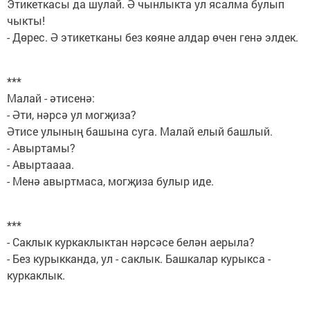
Этикеткасы да шулай. Ә чынлыкта ул ясалма булып
чыкты!
- Дөрес. Ә этикетканы без көяне алдар өчен генә элдек.
***
Малай - әтисенә:
- Әти, нәрсә ул могҗиза?
Әтисе улының башына суга. Малай елый башлый.
- Авыртамы?
- Авыртаааа.
- Менә авыртмаса, могҗиза булыр иде.
***
- Саклык куркаклыктан нәрсәсе белән аерыла?
- Без курыкканда, ул - саклык. Башкалар курыкса -
куркаклык.