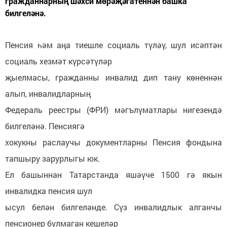
гражданнарның шәхси мөрәҗәгатеннән башка
билгеләнә.
Пенсия һәм аңа тиешле социаль түләү, шул исәптән
социаль хезмәт күрсәтүләр
җыелмасы, гражданны инвалид дип тану көненнән
алып, инвалидларның
Федераль реестры (ФРИ) мәгълүматлары нигезендә
билгеләнә. Пенсиягә
хокукны раслаучы документларны Пенсия фондына
тапшыру зарурлыгы юк.
Ел башыннан Татарстанда яшәүче 1500 гә якын
инвалидка пенсия шул
ысул белән билгеләнде. Сүз инвалидлык алганчы
пенсионер булмаган кешеләр