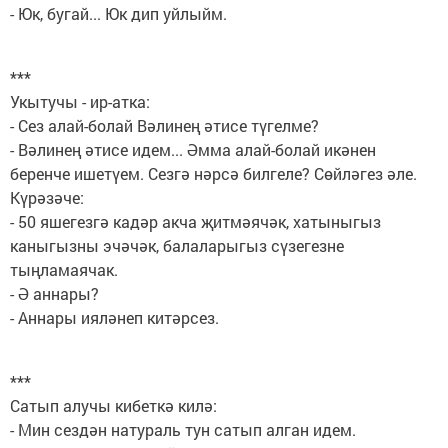
- Юк, бугай... Юк дип уйлыйм.
***
Укытучы - ир-атка:
- Сез алай-болай Вәлинең әтисе түгелме?
- Вәлинең әтисе идем... Әмма алай-болай икәнен
беренче ишетүем. Сезгә нәрсә билгеле? Сөйләгез әле.
Күрәзәче:
- 50 яшегезгә кадәр акча җитмәячәк, хатыныгыз
каныгызны эчәчәк, балаларыгыз сүзегезне
тыңламаячак.
- Ә аннары?
- Аннары ияләнеп китәрсез.
***
Сатып алучы кибеткә килә:
- Мин сездән натураль тун сатып алган идем.