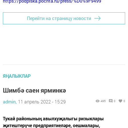
https://podpiska.pochta.ru/press/%D0%9F9499
Перейти на страницу новости
ЯҢАЛЫКЛАР
Шимбә саен ярминкә
admin,
11 апрель 2022 - 15:29
495
0
0
Тукай районының авылхуҗалыгы ризыклары
җитештерүче предприятиеләре, оешмалары,