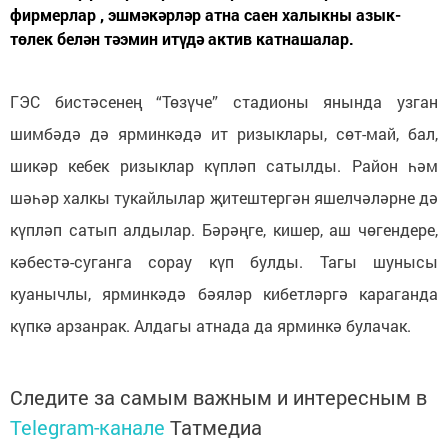
фирмерлар , эшмәкәрләр атна саен халыкны азык-
төлек белән тәэмин итүдә актив катнашалар.
ГЭС бистәсенең “Төзүче” стадионы янында узган
шимбәдә дә ярминкәдә ит ризыклары, сөт-май, бал,
шикәр кебек ризыклар күпләп сатылды. Район һәм
шәһәр халкы тукайлылар җитештергән яшелчәләрне дә
күпләп сатып алдылар. Бәрәңге, кишер, аш чөгендере,
кәбестә-суганга сорау күп булды. Тагы шунысы
куанычлы, ярминкәдә бәяләр кибетләргә караганда
күпкә арзанрак. Алдагы атнада да ярминкә булачак.
Следите за самым важным и интересным в
Telegram-канале
Татмедиа