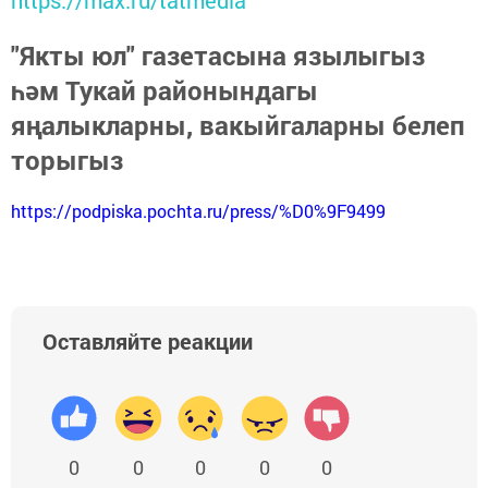
https://max.ru/tatmedia
"Якты юл" газетасына язылыгыз
һәм Тукай районындагы
яңалыкларны, вакыйгаларны белеп
торыгыз
https://podpiska.pochta.ru/press/%D0%9F9499
Оставляйте реакции
0
0
0
0
0