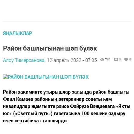
ЯҢАЛЫКЛАР
Район башлыгынан шәп бүләк
Алсу Тимерханова,
12 апрель 2022 - 07:35
781
0
0
Район хакимияте утырышлар залында район башлыгы
Фаил Камаев районның ветераннар советы һәм
инвалидлар җәмгыяте рәисе Фәйрүзә Вәҗиевага «Якты
юл» («Светлый путь») газетасына 100 кешене яздыру
өчен сертификат тапшырды.