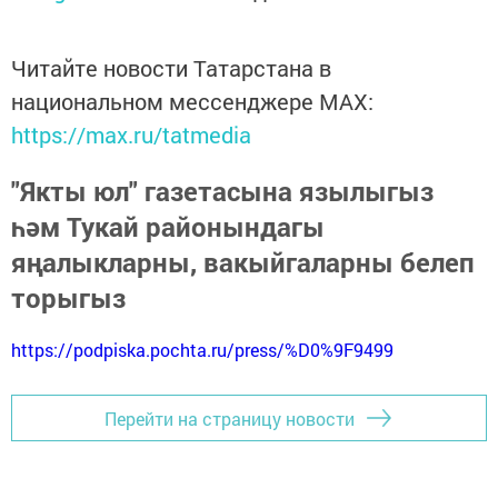
Читайте новости Татарстана в
национальном мессенджере MАХ:
https://max.ru/tatmedia
"Якты юл" газетасына язылыгыз
һәм Тукай районындагы
яңалыкларны, вакыйгаларны белеп
торыгыз
https://podpiska.pochta.ru/press/%D0%9F9499
Перейти на страницу новости