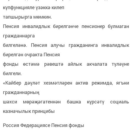
күпфункцияле үзәккә килеп
тапшырырга мөмкин.
Пенсия инвалидлык бирелгәнче пенсионер булмаган
гражданнарга
билгеләнә. Пенсия алучы гражданинга инвалидлык
бирелгән очракта Пенсия
фонды өстәмә рәвештә айлык акчалата түләүне
билгели.
«Кайбер дәүләт хезмәтләрен актив режимда, ягъни
гражданнарның
шәхси мөрәҗәгатеннән башка күрсәтү социаль
казначылык принцибы
Россия Федерациясе Пенсия фонды