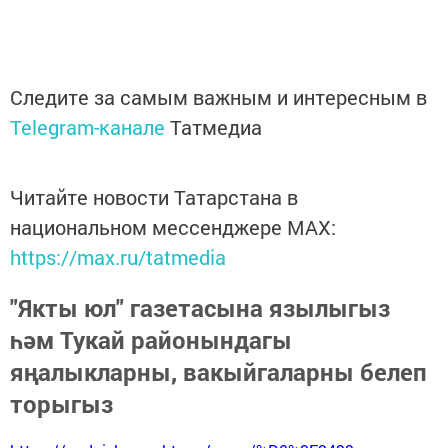
Следите за самым важным и интересным в
Telegram-канале
Татмедиа
Читайте новости Татарстана в
национальном мессенджере MАХ:
https://max.ru/tatmedia
"Якты юл" газетасына язылыгыз
һәм Тукай районындагы
яңалыкларны, вакыйгаларны белеп
торыгыз