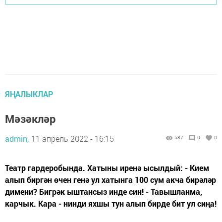
ЯҢАЛЫКЛАР
Мәзәкләр
admin,
11 апрель 2022 - 16:15
587
0
0
Театр гардеробында. Хатыны иренә ысылдый: - Кием
алып биргән өчен генә ул хатынга 100 сум акча бирәләр
димени? Бигрәк ыштансыз инде син! - Тавышланма,
карчык. Кара - нинди яхшы тун алып бирде бит ул сиңа!