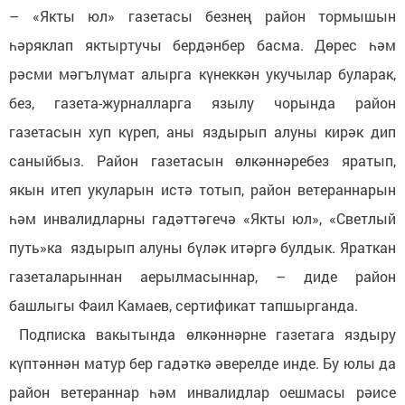
– «Якты юл» газетасы безнең район тормышын
һәряклап яктыртучы бердәнбер басма. Дөрес һәм
рәсми мәгълүмат алырга күнеккән укучылар буларак,
без, газета-журналларга язылу чорында район
газетасын хуп күреп, аны яздырып алуны кирәк дип
саныйбыз. Район газетасын өлкәннәребез яратып,
якын итеп укуларын истә тотып, район ветераннарын
һәм инвалидларны гадәттәгечә «Якты юл», «Светлый
путь»ка яздырып алуны бүләк итәргә булдык. Яраткан
газеталарыннан аерылмасыннар, – диде район
башлыгы Фаил Камаев, сертификат тапшырганда.
Подписка вакытында өлкәннәрне газетага яздыру
күптәннән матур бер гадәткә әверелде инде. Бу юлы да
район ветераннар һәм инвалидлар оешмасы рәисе