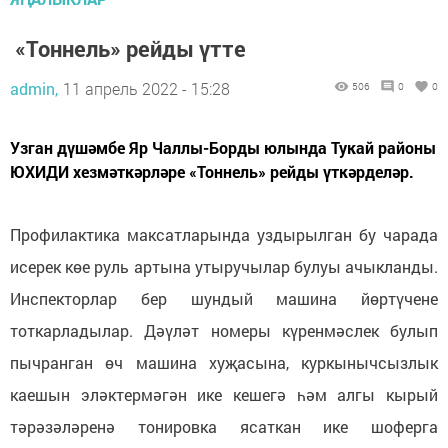
«Тоннель» рейды үтте
admin,
11 апрель 2022 - 15:28
506
0
0
Узган дүшәмбе Яр Чаллы-Борды юлында Тукай районы
ЮХИДИ хезмәткәрләре «Тоннель» рейды үткәрделәр.
Профилактика максатларында уздырылган бу чарада
исерек көе руль артына утыручылар булуы ачыкланды.
Инспекторлар бер шундый машина йөртүчене
тоткарладылар. Дәүләт номеры күренмәслек булып
пычранган өч машина хуҗасына, куркынычсызлык
каешын эләктермәгән ике кешегә һәм алгы кырый
тәрәзәләренә тонировка ясаткан ике шоферга