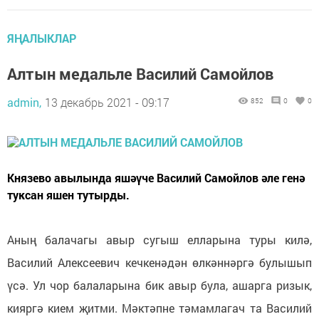
ЯҢАЛЫКЛАР
Алтын медальле Василий Самойлов
admin,
13 декабрь 2021 - 09:17
852
0
0
Князево авылында яшәүче Василий Самойлов әле генә
туксан яшен тутырды.
Аның балачагы авыр сугыш елларына туры килә,
Василий Алексеевич кечкенәдән өлкәннәргә булышып
үсә. Ул чор балаларына бик авыр була, ашарга ризык,
кияргә кием җитми. Мәктәпне тәмамлагач та Василий