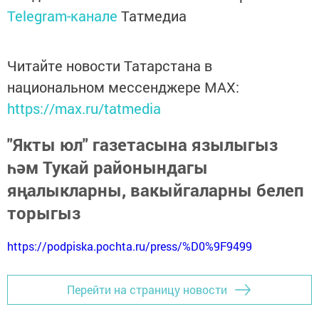
Telegram-канале
Татмедиа
Читайте новости Татарстана в
национальном мессенджере MАХ:
https://max.ru/tatmedia
"Якты юл" газетасына язылыгыз
һәм Тукай районындагы
яңалыкларны, вакыйгаларны белеп
торыгыз
https://podpiska.pochta.ru/press/%D0%9F9499
Перейти на страницу новости