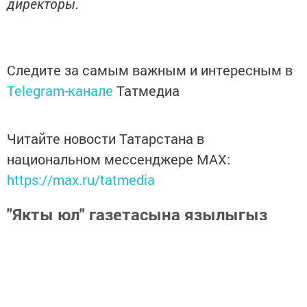
директоры.
Следите за самым важным и интересным в
Telegram-канале
Татмедиа
Читайте новости Татарстана в
национальном мессенджере MАХ:
https://max.ru/tatmedia
"Якты юл" газетасына язылыгыз
һәм Тукай районындагы
яңалыкларны, вакыйгаларны белеп
торыгыз