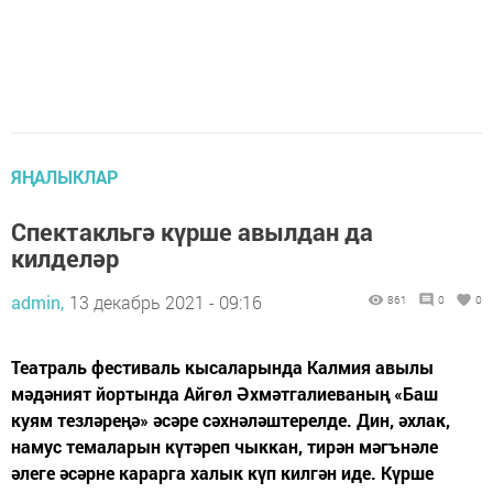
ЯҢАЛЫКЛАР
Спектакльгә күрше авылдан да
килделәр
admin,
13 декабрь 2021 - 09:16
861
0
0
Театраль фестиваль кысаларында Калмия авылы
мәдәният йортында Айгөл Әхмәтгалиеваның «Баш
куям тезләреңә» әсәре сәхнәләштерелде. Дин, әхлак,
намус темаларын күтәреп чыккан, тирән мәгънәле
әлеге әсәрне карарга халык күп килгән иде. Күрше