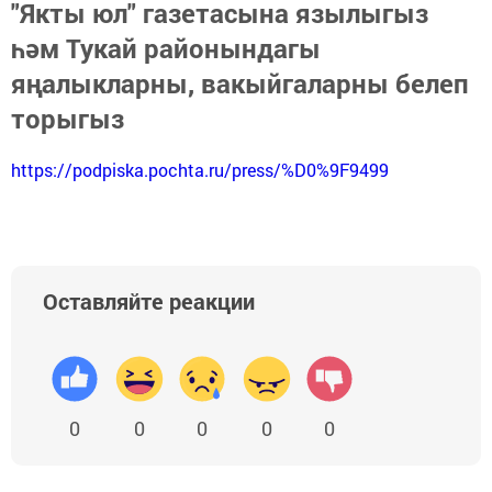
"Якты юл" газетасына язылыгыз
һәм Тукай районындагы
яңалыкларны, вакыйгаларны белеп
торыгыз
https://podpiska.pochta.ru/press/%D0%9F9499
Оставляйте реакции
0
0
0
0
0