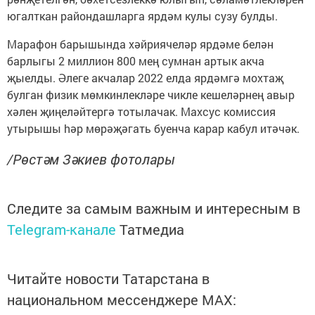
югалткан райондашларга ярдәм кулы сузу булды.
Марафон барышында хәйриячеләр ярдәме белән
барлыгы 2 миллион 800 мең сумнан артык акча
җыелды. Әлеге акчалар 2022 елда ярдәмгә мохтаҗ
булган физик мөмкинлекләре чикле кешеләрнең авыр
хәлен җиңеләйтергә тотылачак. Махсус комиссия
утырышы hәр мөрәҗәгать буенча карар кабул итәчәк.
/Рөстәм Зәкиев фотолары
Следите за самым важным и интересным в
Telegram-канале
Татмедиа
Читайте новости Татарстана в
национальном мессенджере MАХ: