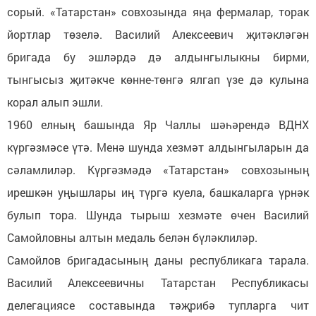
сорый. «Татарстан» совхозында яңа фермалар, торак
йортлар төзелә. Василий Алексеевич җитәкләгән
бригада бу эшләрдә дә алдынгылыкны бирми,
тынгысыз җитәкче көнне-төнгә ялгап үзе дә кулына
корал алып эшли.
1960 елның башында Яр Чаллы шәһәрендә ВДНХ
күргәзмәсе үтә. Менә шунда хезмәт алдынгыларын да
сәламлиләр. Күргәзмәдә «Татарстан» совхозының
ирешкән уңышлары иң түргә куела, башкаларга үрнәк
булып тора. Шунда тырыш хезмәте өчен Василий
Самойловны алтын медаль белән бүләклиләр.
Самойлов бригадасының даны республикага тарала.
Василий Алексеевичны Татарстан Республикасы
делегациясе составында тәҗрибә тупларга чит