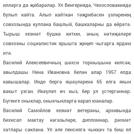
илләргә дә җибәрәләр. Ул Венгериядә, Чехословакиядә
булып кайта. Алып кайткан тәҗрибәсен үзләренең
совхозында куллана башлый, башкаларны да өйрәтә.
Тырыш хезмәт бушка китми, аның нәтиҗәләре
совхозны социалистик ярышта җиңеп чыгарга ярдәм
итә.
Василий Алексеевичның шәхси тормышына килсәк,
авылдашы Нина Ивановна белән алар 1957 елда
кавышалар. Инде бергә яшәүләренә 65 елга якын
вакыт узган. Икәүләп өч кыз, бер ул үстергәннәр.
Бүгенге оныклар, оныкчыкларга карап юаналар.
Василий Самойлов хезмәт ветераны, архивында
бихисап мактау кәгазьләре, дипломнар, рәхмәт
хатлары саклана. Ул әле пенсиягә чыккач та биш ел