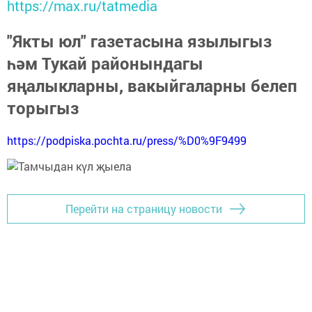
https://max.ru/tatmedia
"Якты юл" газетасына язылыгыз
һәм Тукай районындагы
яңалыкларны, вакыйгаларны белеп
торыгыз
https://podpiska.pochta.ru/press/%D0%9F9499
Перейти на страницу новости