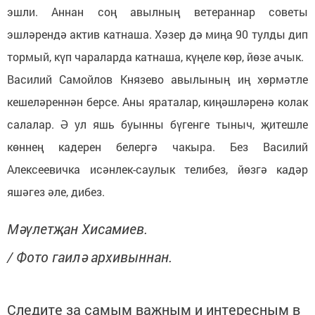
эшли. Аннан соң авылның ветераннар советы
эшләрендә актив катнаша. Хәзер дә миңа 90 тулды дип
тормый, күп чараларда катнаша, күңеле көр, йөзе ачык.
Василий Самойлов Князево авылының иң хөрмәтле
кешеләреннән берсе. Аны яраталар, киңәшләренә колак
салалар. Ә ул яшь буынны бүгенге тыныч, җитешле
көннең кадерен белергә чакыра. Без Василий
Алексеевичка исәнлек-саулык телибез, йөзгә кадәр
яшәгез әле, дибез.
Мәүлетҗан Хисамиев.
/ Фото гаилә архивыннан.
Следите за самым важным и интересным в