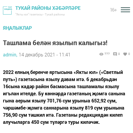
ТУКАЙ РАЙОНЫ ХӘБӘРЛӘРЕ
16+
"Якты юл" газетасы - Тукай районы
ЯҢАЛЫКЛАР
Ташлама белән язылып калыгыз!
admin,
14 декабрь 2021 - 11:41
777
0
0
2022 елның беренче яртысына «Якты юл» («Светлый
путь») газетасына язылу дәвам итә. 6 декабрьдән
16сына кадәр район басмасына ташламалы язылу
игълан ителде. Бу көннәрдә газетаның җомга санына
гына аерым язылу 701,76 сум урыныа 652,92 сум,
чәршәмбе-җомга саннарына язылу 819 сум урынына
756,90 сум тәшкил итә. Газетаны редакциядән килеп
алучыларга 450 сум түләргә туры киләчәк.