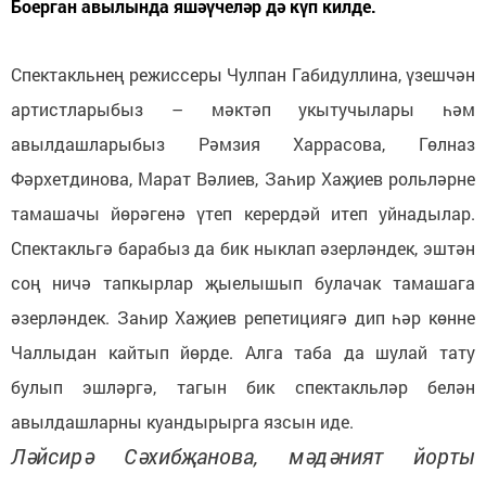
Боерган авылында яшәүчеләр дә күп килде.
Спектакльнең режиссеры Чулпан Габидуллина, үзешчән
артистларыбыз – мәктәп укытучылары һәм
авылдашларыбыз Рәмзия Харрасова, Гөлназ
Фәрхетдинова, Марат Вәлиев, Заһир Хаҗиев рольләрне
тамашачы йөрәгенә үтеп керердәй итеп уйнадылар.
Спектакльгә барабыз да бик ныклап әзерләндек, эштән
соң ничә тапкырлар җыелышып булачак тамашага
әзерләндек. Заһир Хаҗиев репетициягә дип һәр көнне
Чаллыдан кайтып йөрде. Алга таба да шулай тату
булып эшләргә, тагын бик спектакльләр белән
авылдашларны куандырырга язсын иде.
Ләйсирә Сәхибҗанова, мәдәният йорты