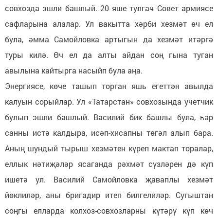
совхозда эшли башлый. 20 яше тулгач Совет армиясе
сафларына алалар. Ул вакытта хәрби хезмәт өч ел
була, әмма Самойловка артыгын да хезмәт итәргә
туры килә. Өч ел да алты айдан соң гына туган
авылына кайтырга насыйп була аңа.
Энергиясе, көче ташып торган яшь егеттән авылда
калуын сорыйлар. Ул «Татарстан» совхозында учетчик
булып эшли башлый. Василий бик башлы була, һәр
санны истә калдыра, исәп-хисапны төгәл алып бара.
Аның шундый тырыш хезмәтен күреп мактап торалар,
еллык нәтиҗәләр ясаганда рәхмәт сүзләрен дә күп
ишетә ул. Василий Самойловка җаваплы хезмәт
йөклиләр, аны бригадир итеп билгелиләр. Сугыштан
соңгы елларда колхоз-совхозларны күтәрү күп көч