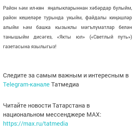
Район һәм ил-көн яңалыкларыннан хәбәрдар булыйм,
район кешеләре турында укыйм, файдалы киңәшләр
алыйм һәм башка кызыклы мәгълүматлар белән
танышыйм дисәгез, «Якты юл» («Светлый путь»)
газетасына язылыгыз!
Следите за самым важным и интересным в
Telegram-канале
Татмедиа
Читайте новости Татарстана в
национальном мессенджере MАХ:
https://max.ru/tatmedia