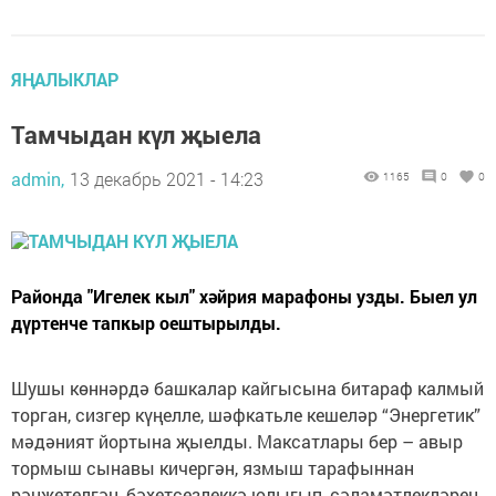
ЯҢАЛЫКЛАР
Тамчыдан күл җыела
admin,
13 декабрь 2021 - 14:23
1165
0
0
Районда "Игелек кыл" хәйрия марафоны узды. Быел ул
дүртенче тапкыр оештырылды.
Шушы көннәрдә башкалар кайгысына битараф калмый
торган, сизгер күңелле, шәфкатьле кешеләр “Энергетик”
мәдәният йортына җыелды. Максатлары бер – авыр
тормыш сынавы кичергән, язмыш тарафыннан
рәнҗетелгән, бәхетсезлеккә юлыгып, сәламәтлекләрен