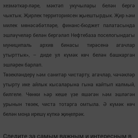
хезмәткәр-ләре, мәктәп укучылары белән бергә
чыктык. Җирлек территориясен җыештырдык. Җир һәм
милек мөнәсәбәтләре, финанс-бюджет палатасында
эшләүчеләр белән бергәләп Нефтебаза поселогындагы
муниципаль архив бинасы тирәсенә агачлар
утырттык», – диде ул күмәк көч белән башкарган
эшләрен барлап.
Төзекләндерү һәм санитар чистарту, агачлар, чәчәкләр
утырту ике айлык кысаларына гына кайтып калмый,
билгеле. Чөнки һәр кеше үзе яшәгән һәм эшләгән
урынын төзек, чиста тотарга омтыла. Ә күмәк көч
белән моңа ирешү күпкә җиңелрәк.
Следите за самым важным и интересным в