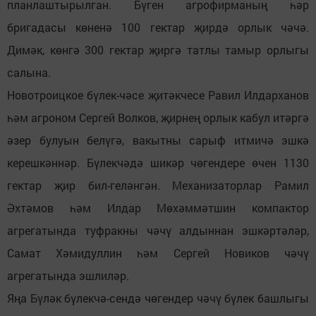
планлаштырылган. Бүген агрофирманың һәр
бригадасы көненә 100 гектар җирдә орлык чәчә.
Димәк, көнгә 300 гектар җиргә татлы тамыр орлыгы
салына.
Новотроицкое бүлек-чәсе җитәкчесе Равил Илдарханов
һәм агроном Сергей Волков, җирнең орлык кабул итәргә
әзер булуын белүгә, вакытны сарыф итмичә эшкә
керешкәннәр. Бүлекчәдә шикәр чөгендере өчен 1130
гектар җир бил-геләнгән. Механизаторлар Рамил
Әхтәмов һәм Илдар Мөхәммәтшин компактор
агрегатында туфракны чәчү алдыннан эшкәртәләр,
Самат Хәмидуллин һәм Сергей Новиков чәчү
агрегатында эшлиләр.
Яңа Бүләк бүлекчә-сендә чөгендер чәчү бүлек башлыгы