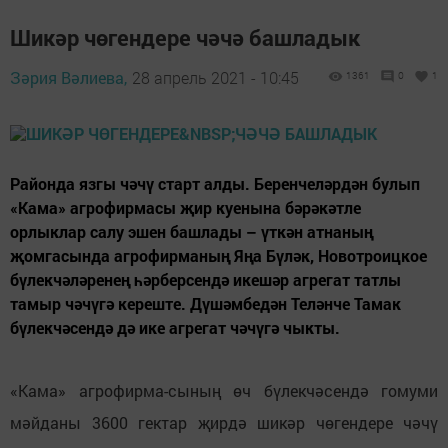
Шикәр чөгендере чәчә башладык
Зәрия Вәлиева,
28 апрель 2021 - 10:45
1361
0
1
Районда язгы чәчү старт алды. Беренчеләрдән булып
«Кама» агрофирмасы җир куенына бәрәкәтле
орлыклар салу эшен башлады – үткән атнаның
җомгасында агрофирманың Яңа Бүләк, Новотроицкое
бүлекчәләренең һәрберсендә икешәр агрегат татлы
тамыр чәчүгә кереште. Дүшәмбедән Теләнче Тамак
бүлекчәсендә дә ике агрегат чәчүгә чыкты.
«Кама» агрофирма-сының өч бүлекчәсендә гомуми
мәйданы 3600 гектар җирдә шикәр чөгендере чәчү