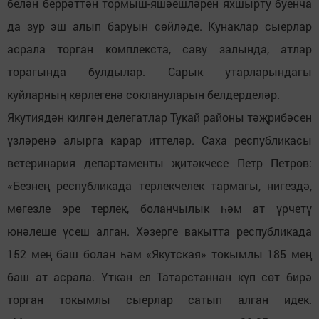
белән беррәттән тормыш-яшәешләрен яхшырту буенча
да зур эш алып баруын сөйләде. Кунаклар сыерлар
асрала торган комплекста, саву залында, атлар
торагында булдылар. Сарык утарларындагы
куйларның көрлегенә соклануларын белдерделәр.
Якутиядән килгән делегатлар Тукай районы тәҗрибәсен
үзләренә алырга карар иттеләр. Саха республикасы
ветеринария департаменты җитәкчесе Петр Петров:
«Безнең республикада терлекчелек тармагы, нигездә,
мөгезле эре терлек, боланчылык һәм ат үрчетү
юнәлеше үсеш алган. Хәзерге вакытта республикада
152 мең баш болан һәм «Якутская» токымлы 185 мең
баш ат асрала. Үткән ел Татарстаннан күп сөт бирә
торган токымлы сыерлар сатып алган идек.