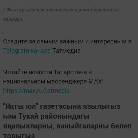
/ Фото күзәтчелек эшчәнлегенең район бүлегеннән
алынды.
Следите за самым важным и интересным в
Telegram-канале
Татмедиа
Читайте новости Татарстана в
национальном мессенджере MАХ:
https://max.ru/tatmedia
"Якты юл" газетасына язылыгыз
һәм Тукай районындагы
яңалыкларны, вакыйгаларны белеп
торыгыз