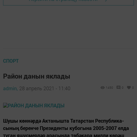
СПОРТ
Район данын яклады
admin,
28 апрель 2021 - 11:40
1450
0
0
Шушы көннәрдә Актанышта Татарстан Республика-
сының беренче Президенты кубогына 2005-2007 елда
туган яшүсмерләр арасында төбәкара милли көрәш