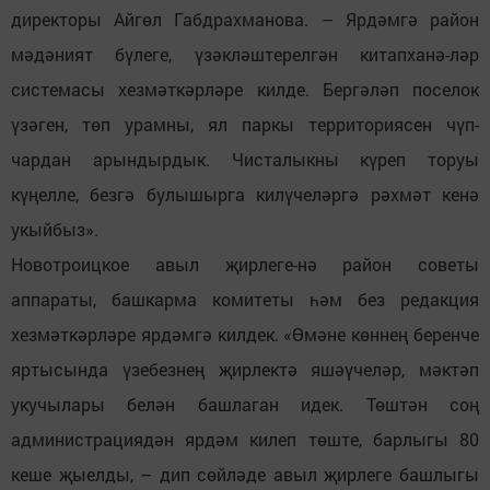
директоры Айгөл Габдрахманова. – Ярдәмгә район
мәдәният бүлеге, үзәкләштерелгән китапханә-ләр
системасы хезмәткәрләре килде. Бергәләп поселок
үзәген, төп урамны, ял паркы территориясен чүп-
чардан арындырдык. Чисталыкны күреп торуы
күңелле, безгә булышырга килүчеләргә рәхмәт кенә
укыйбыз».
Новотроицкое авыл җирлеге-нә район советы
аппараты, башкарма комитеты һәм без редакция
хезмәткәрләре ярдәмгә килдек. «Өмәне көннең беренче
яртысында үзебезнең җирлектә яшәүчеләр, мәктәп
укучылары белән башлаган идек. Төштән соң
администрациядән ярдәм килеп төште, барлыгы 80
кеше җыелды, – дип сөйләде авыл җирлеге башлыгы