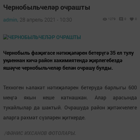
Чернобыльчеләр очрашты
admin,
28 апрель 2021 - 10:30
1279
0
0
Чернобыль фаҗигасе нәтиҗәләрен бетерүгә 35 ел тулу
уңаеннан кичә район хакимиятендә җирлегебездә
яшәүче чернобыльчеләр белән очрашу булды.
Техноген һәлакәт нәтиҗәләрен бетерүдә барлыгы 600
меңгә якын кеше катнашкан. Алар арасында
тукайлылар да шактый. Очрашуда район җитәкчелеге
аларга рәхмәт сүзләрен җиткерде.
/ФӘНИС ИХСАНОВ ФОТОЛАРЫ.