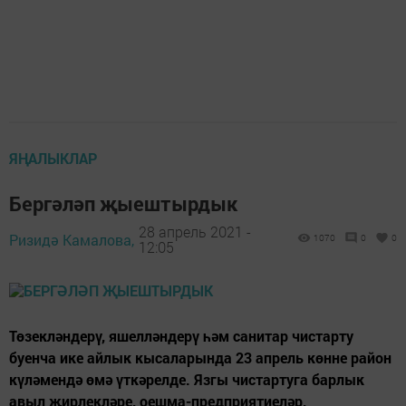
ЯҢАЛЫКЛАР
Бергәләп җыештырдык
28 апрель 2021 -
Ризидә Камалова,
1070
0
0
12:05
Төзекләндерү, яшелләндерү һәм санитар чистарту
буенча ике айлык кысаларында 23 апрель көнне район
күләмендә өмә үткәрелде. Язгы чистартуга барлык
авыл җирлекләре, оешма-предприятиеләр,