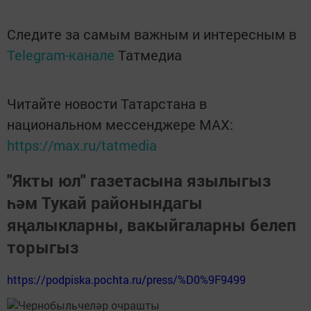
Следите за самым важным и интересным в
Telegram-канале
Татмедиа
Читайте новости Татарстана в
национальном мессенджере MАХ:
https://max.ru/tatmedia
"Якты юл" газетасына язылыгыз
һәм Тукай районындагы
яңалыкларны, вакыйгаларны белеп
торыгыз
https://podpiska.pochta.ru/press/%D0%9F9499