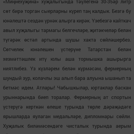
«Миңнехуҗина» хуҗалыгында тәүлегенә 30-35әр литр
сөт бирә торган сыерларны күреп таң калдык. Безгә бу
юнәлештә сездән үрнәк алырга кирәк. Үзебезгә кайткач
авыл хуҗалыгы тармагы белгечләре, җитәкчеләр белән
түгәрәк өстәл артында шушы хакта сөйләшербез.
Сөтчелек юнәлешен үстерүне Татарстан белән
хезмәттәшлек итү юлы аша тормышка ашырырга
ниятлибез. Үз күзләрем белән күрмәсәм, фермерның
шундый зур, колачлы эш алып бара алуына ышанып та
бетмәс идем. Атлары! Чабышкылар, юртаклар баскан
урыннарында биеп торалар. Фермерның ат спортын
үстерүгә керткән өлеше турында төрле дәрәҗәдәге
ярышларда яулаган медальләре, дипломнары сөйли.
Хуҗалык биләмәсендәге чисталык турында аерым