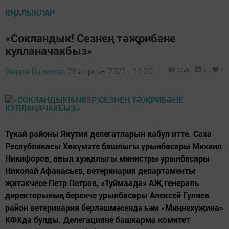
ЯҢАЛЫКЛАР
«Сокландык! Сезнең тәҗрибәне
кулланачакбыз»
Зәрия Вәлиева,
28 апрель 2021 - 11:20
1036
0
1
Тукай районы Якутия делегатларын кабул итте. Саха
Республикасы Хөкүмәте башлыгы урынбасары Михаил
Никифоров, авыл хуҗалыгы министры урынбасары
Николай Афанасьев, ветеринария департаменты
җитәкчесе Петр Петров, «Туймаада» АҖ генераль
директорының беренче урынбасары Алексей Гуляев
район ветеринария берләшмәсендә һәм «Миңнехуҗина»
КФХда булды. Делегацияне башкарма комитет