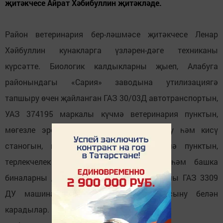
җитәкчесе Айрат Хәбибуллин җитәкләде.
Район ветеринария бер-ләшмәсе җитәкчесе Ленар
Хәйбуллин кунакларга үзләрен-дәге техниканы
күрсәтте. Биологик калдыкларны җыеп, Алабуга
районындагы «Сария» заводына утилизациягә
тапшыру өчен җайланган ГАЗ 30/03Д автотранспортын,
УАЗ 374195 маркалы күчмә ветеринария пунктын,
мөгезле эре терлек тоякларын чистарту һәм кисү
станогын, ветеринар контрольнең күчмә пунктын,
терлекчелек һәм кошчылык тармагы һәм башка
биналарны дезинфекцияләүдә кулланылучы ГАЗ 3309
ДУ машинасын кунаклар зур кызыксыну белән
карадылар.