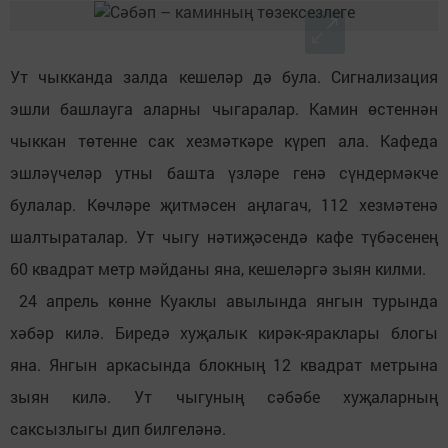
Ут чыкканда залда кешеләр дә була. Сигнализация
эшли башлауга аларны чыгаралар. Камин өстеннән
чыккан төтенне сак хезмәткәре күреп ала. Кафеда
эшләүчеләр утны башта үзләре генә сүндермәкче
булалар. Көчләре җитмәсен аңлагач, 112 хезмәтенә
шалтыраталар. Ут чыгу нәтиҗәсендә кафе түбәсенең
60 квадрат метр мәйданы яна, кешеләргә зыян килми.
24 апрель көнне Куаклы авылында янгын турында
хәбәр килә. Биредә хуҗалык кирәк-яраклары блогы
яна. Янгын аркасында блокның 12 квадрат метрына
зыян килә. Ут чыгуның сәбәбе хуҗаларның
саксызлыгы дип билгеләнә.