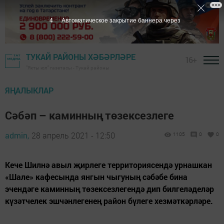
3
Автоматическое закрытие баннера через
ТУКАЙ РАЙОНЫ ХӘБӘРЛӘРЕ
16+
"Якты юл" газетасы - Тукай районы
ЯҢАЛЫКЛАР
Сәбәп – каминның төзексезлеге
admin,
28 апрель 2021 - 12:50
1105
0
0
Кече Шилнә авыл җирлеге территориясендә урнашкан
«Шале» кафесында янгын чыгуның сәбәбе бина
эчендәге каминның төзексезлегендә дип билгеләделәр
күзәтчелек эшчәнлегенең район бүлеге хезмәткәрләре.