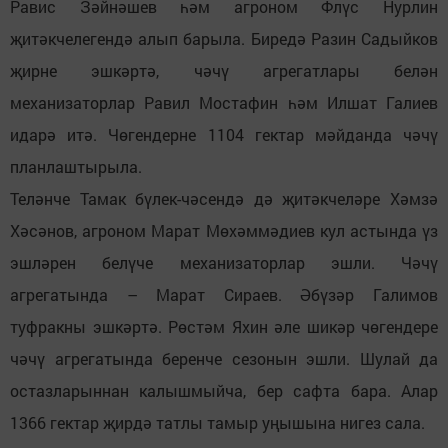
Равис Зәйнәшев һәм агроном Флүс Нурлин
җитәкчелегендә алып барыла. Биредә Разин Садыйков
җирне эшкәртә, чәчү агрегатлары белән
механизаторлар Равил Мостафин һәм Илшат Галиев
идарә итә. Чөгендерне 1104 гектар мәйданда чәчү
планлаштырыла.
Теләнче Тамак бүлек-чәсендә дә җитәкчеләре Хәмзә
Хәсәнов, агроном Марат Мөхәммәдиев кул астында үз
эшләрен белүче механизаторлар эшли. Чәчү
агрегатында – Марат Сираев. Әбүзәр Галимов
туфракны эшкәртә. Рөстәм Яхин әле шикәр чөгендере
чәчү агрегатында беренче сезонын эшли. Шулай да
остазларыннан калышмыйча, бер сафта бара. Алар
1366 гектар җирдә татлы тамыр уңышына нигез сала.