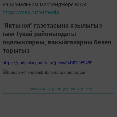
национальном мессенджере MАХ:
https://max.ru/tatmedia
"Якты юл" газетасына язылыгыз
һәм Тукай районындагы
яңалыкларны, вакыйгаларны белеп
торыгыз
https://podpiska.pochta.ru/press/%D0%9F9499
Перейти на страницу новости