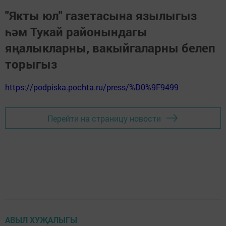
"Якты юл" газетасына язылыгыз
һәм Тукай районындагы
яңалыкларны, вакыйгаларны белеп
торыгыз
https://podpiska.pochta.ru/press/%D0%9F9499
Перейти на страницу новости
АВЫЛ ХУҖАЛЫГЫ