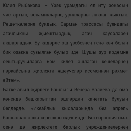
Юлия Рыбакова. – Үзәк урамдагы ял итү зонасын
чистартып, эскәмияләрне, урналарны лаклап чыктык.
Рәшәткәләрне буядык. Сарман трассасы буендагы
агачлыкны җыештырдык, агач кәүсәләрен
акшарладык. Бу кадәрле эш үзебезнең генә көч белән
бик озакка сузылган булыр иде. Шушы зур ярдәмне
оештыручыларга һәм килеп эшләгән кешеләрнең
һәркайсына җирлектә яшәүчеләр исеменнән рәхмәт
әйтәм».
Бәтке авыл җирлеге башлыгы Венера Вәлиева да өмә
көнендә башкарылган эшләрдән канәгать булуын
белдерде. «Икеайлык кысаларында без апрель
башыннан эшкә керешкән идек инде. Бөтенроссия өмә-
сенә дә җирлектәге барлык учреждениеләрнең