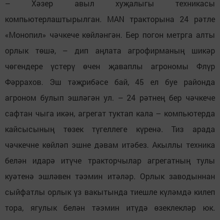
– Хәзер авыл хуҗалыгы техникасы
компьютерлаштырылган. MAN тракторына 24 рәтле
«Монопил» чәчкече көйләнгән. Бер погон метрга алты
орлык төшә, – дип аңлата агрофирманың шикәр
чөгендере үстерү өчен җаваплы агрономы Флүр
Фәррахов. Эш тәҗрибәсе бай, 45 ел буе районда
агроном булып эшләгән ул. – 24 рәтнең бер чәчкече
сафтан чыга икән, агрегат туктап кала – компьютерда
кайсысының төзек түгеллеге күренә. Тиз арада
чәчкечне көйләп эшне дәвам итәбез. Акыллы техника
белән идарә итүче тракторчылар агрегатның тулы
куәтенә эшләвен тәэмин итәләр. Орлык заводыннан
сыйфатлы орлык үз вакытында тиешле күләмдә килеп
тора, ягулык белән тәэмин итүдә өзеклекләр юк.