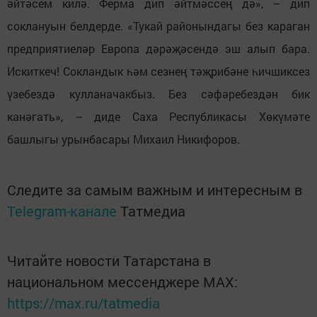
әйтәсем килә. Ферма дип әйтмәссең дә», – дип
соклануын белдерде. «Тукай районындагы без караган
предприятиеләр Европа дәрәҗәсендә эш алып бара.
Искиткеч! Сокландык һәм сезнең тәҗрибәне һичшиксез
үзебездә кулланачакбыз. Без сәфәребездән бик
канәгать», – диде Саха Республикасы Хөкүмәте
башлыгы урынбасары Михаил Никифоров.
Следите за самым важным и интересным в
Telegram-канале
Татмедиа
Читайте новости Татарстана в
национальном мессенджере MАХ:
https://max.ru/tatmedia