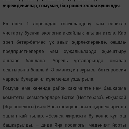
учреждениеләр, гомумән, бар район халкы кушылды.
Ел саен 1 апрельдән төзек-ләндерү һәм санитар
чистарту буенча экологик икеайлык игълан ителә. Кар
эреп бетәр-бетмәс үк авыл җирлекләрендә, оешма-
предприятиеләрдә һәм хуҗалыкларда җыештыру
эшләре башлана. Апрель урталарында өмәләр
оештырыла башлый. Ә өмәнең иң зурысы бөтенроссия
чарасы буларак ил күләмендә уздырыла.
Гомуми өмә көнендә район хакимияте һәм башкарма
комитеты хезмәткәрләре Бәтке (Нефтебаза), Әҗмәкәй
(Яңа поселогы) һәм Новотроицкое авыл җирлекләрендә
эшләп кайттылар. «Безнең җирлектә бу көнне күп эш
башкарылды, – диде Яңа поселогы мәдәният йорты