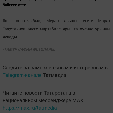
бәйгесе үтте.
Яшь спортчыбыз, Мерәс авылы егете Марат
Гаҗетдинов әлеге мәртәбәле ярышта өченче урынны
яулады.
/ТИМУР САФИН ФОТОЛАРЫ.
Следите за самым важным и интересным в
Telegram-канале
Татмедиа
Читайте новости Татарстана в
национальном мессенджере MАХ:
https://max.ru/tatmedia