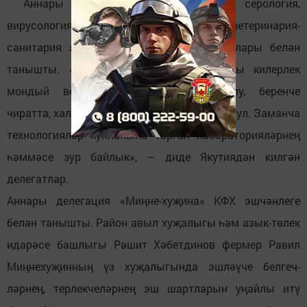
Аннары делегация бактериология, серология,
вирусология, ПЦР, токсикология һәм ветеринария-
санитария лабораторияләренең эш шартлары белән
танышты. «Европа стандартларына туры килерлек
мондый ветеринария берләшмәсе булу, беренче
чиратта, халыкның сәламәтлеген кайгырту ул. Заманча
технологияләр кулланыла торган лабораторияләрнең
һәммәсе зур байлык», – диде Якутиядән килгән
делегатлар.
Аннары делегация «Миңне-хуҗина» КФХ эшчәнлеге
белән танышты. Район авыл хуҗалыгы һәм азык-төлек
идарәсе башлыгы Рәшит Хәбетдинов фермер Равил
Миңнехуҗинның үз хуҗалыгында эшләүче белгеч-
ләрнең, терлекчеләрнең эш шартларын уңайлы итү