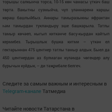
торышы салкынча торса, 10-15 көн чамасы үткәч баш
төртә. Вакытны сузмыйча, чүп үләннәренә каршы
көрәш башлыйбыз. Аннары тамыразыкны яфрактан
һәм тамырдан тукландыру эше башкарыла. Татлы
тамыр көчәеп, ныгып киткәнче басу-кырдан кайтып
кермибез. Тырышлык бушка китми – үткән ел
гектарыннан 475 центнер татлы тамыр алдык. Быел да
450 центнердан аз булмаган күләмдә чөгендер алу
бурычын куйдык, – ди тәҗрибәле белгеч.
Следите за самым важным и интересным в
Telegram-канале
Татмедиа
Читайте новости Татарстана в