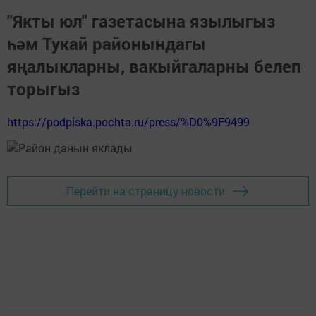
"Якты юл" газетасына язылыгыз
һәм Тукай районындагы
яңалыкларны, вакыйгаларны белеп
торыгыз
https://podpiska.pochta.ru/press/%D0%9F9499
Перейти на страницу новости