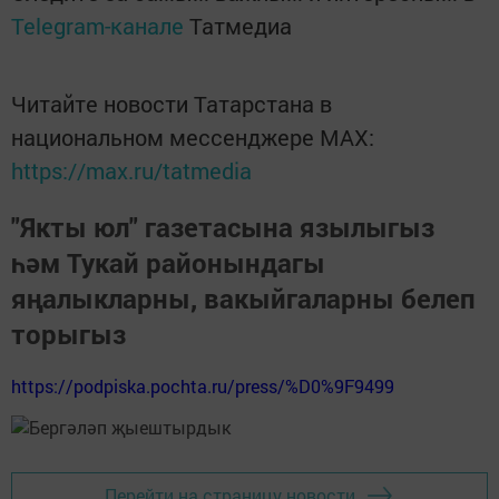
Telegram-канале
Татмедиа
Читайте новости Татарстана в
национальном мессенджере MАХ:
https://max.ru/tatmedia
"Якты юл" газетасына язылыгыз
һәм Тукай районындагы
яңалыкларны, вакыйгаларны белеп
торыгыз
https://podpiska.pochta.ru/press/%D0%9F9499
Перейти на страницу новости