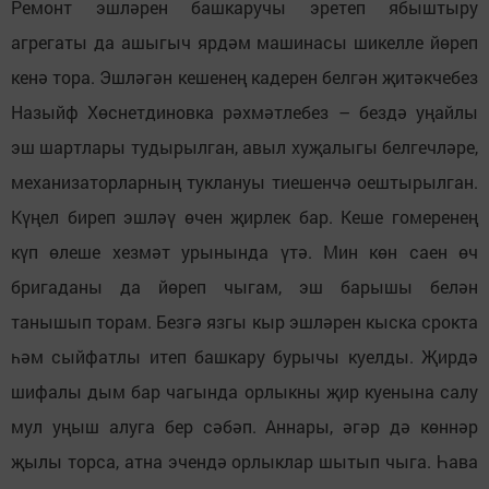
Ремонт эшләрен башкаручы эретеп ябыштыру
агрегаты да ашыгыч ярдәм машинасы шикелле йөреп
кенә тора. Эшләгән кешенең кадерен белгән җитәкчебез
Назыйф Хөснетдиновка рәхмәтлебез – бездә уңайлы
эш шартлары тудырылган, авыл хуҗалыгы белгечләре,
механизаторларның туклануы тиешенчә оештырылган.
Күңел биреп эшләү өчен җирлек бар. Кеше гомеренең
күп өлеше хезмәт урынында үтә. Мин көн саен өч
бригаданы да йөреп чыгам, эш барышы белән
танышып торам. Безгә язгы кыр эшләрен кыска срокта
һәм сыйфатлы итеп башкару бурычы куелды. Җирдә
шифалы дым бар чагында орлыкны җир куенына салу
мул уңыш алуга бер сәбәп. Аннары, әгәр дә көннәр
җылы торса, атна эчендә орлыклар шытып чыга. Һава