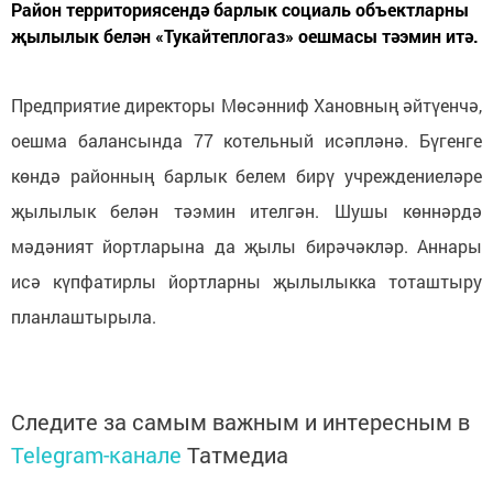
Район территориясендә барлык социаль объектларны
җылылык белән «Тукайтеплогаз» оешмасы тәэмин итә.
Предприятие директоры Мөсәнниф Хановның әйтүенчә,
оешма балансында 77 котельный исәпләнә. Бүгенге
көндә районның барлык белем бирү учреждениеләре
җылылык белән тәэмин ителгән. Шушы көннәрдә
мәдәният йортларына да җылы бирәчәкләр. Аннары
исә күпфатирлы йортларны җылылыкка тоташтыру
планлаштырыла.
Следите за самым важным и интересным в
Telegram-канале
Татмедиа