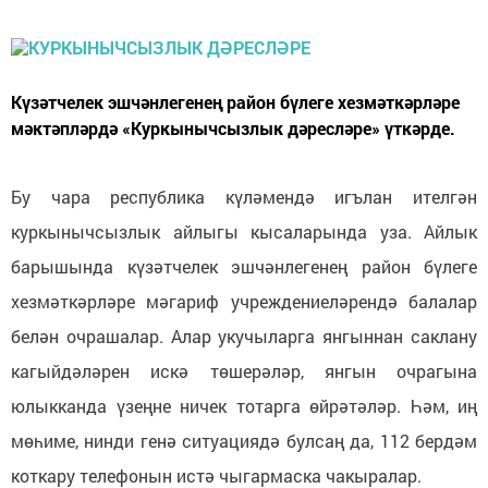
Күзәтчелек эшчәнлегенең район бүлеге хезмәткәрләре
мәктәпләрдә «Куркынычсызлык дәресләре» үткәрде.
Бу чара республика күләмендә игълан ителгән
куркынычсызлык айлыгы кысаларында уза. Айлык
барышында күзәтчелек эшчәнлегенең район бүлеге
хезмәткәрләре мәгариф учреждениеләрендә балалар
белән очрашалар. Алар укучыларга янгыннан саклану
кагыйдәләрен искә төшерәләр, янгын очрагына
юлыкканда үзеңне ничек тотарга өйрәтәләр. Һәм, иң
мөһиме, нинди генә ситуациядә булсаң да, 112 бердәм
коткару телефонын истә чыгармаска чакыралар.