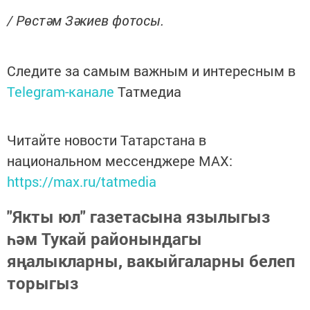
/ Рөстәм Зәкиев фотосы.
Следите за самым важным и интересным в
Telegram-канале
Татмедиа
Читайте новости Татарстана в
национальном мессенджере MАХ:
https://max.ru/tatmedia
"Якты юл" газетасына язылыгыз
һәм Тукай районындагы
яңалыкларны, вакыйгаларны белеп
торыгыз