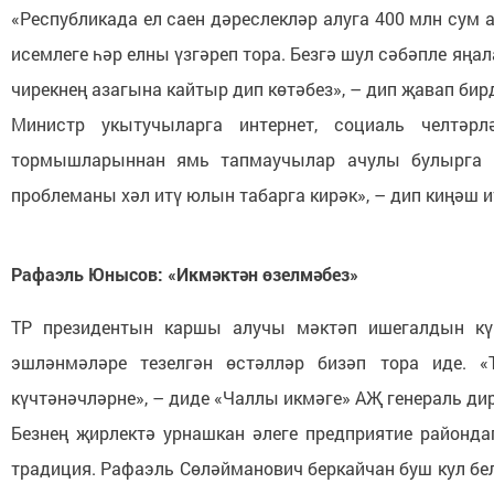
«Республикада ел саен дәреслекләр алуга 400 млн сум 
исемлеге һәр елны үзгәреп тора. Безгә шул сәбәпле яңа
чирекнең азагына кайтыр дип көтәбез», – дип җавап бир
Министр укытучыларга интернет, социаль челтәрл
тормышларыннан ямь тапмаучылар ачулы булырга м
проблеманы хәл итү юлын табарга кирәк», – дип киңәш ит
Рафаэль Юнысов: «Икмәктән өзелмәбез»
ТР президентын каршы алучы мәктәп ишегалдын күп
эшләнмәләре тезелгән өстәлләр бизәп тора иде. «
күчтәнәчләрне», – диде «Чаллы икмәге» АҖ генераль д
Безнең җирлектә урнашкан әлеге предприятие районда
традиция. Рафаэль Сөләйманович беркайчан буш кул бе