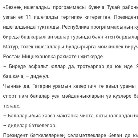
«Безнең ишегалды» программасы буенча Тукай район
узган ел 11 ишегалды тәртипкә китерелгән. Президе
ишегалдында тукталды. Республика программасының к
биредә башкарылган эшләр турында бәян итеп бардыла
Матур, төзек ишегаллары булдырырга мөмкинлек бирү
Рөстәм Миңнехановка рәхмәтен җиткерде.
– Биредә асфальт юллар да, тротуарлар да юк иде. 
башкача, – диде ул.
Чыннан да, Гагарин урамын хәзер һич тә авыл урамы 
спорт һәм балалар уен мәйданчыкларын үз күзләре б
теләде.
– Балаларыбыз хәзер мәктәпкә чиста, якты юллардан б
– диделәр бәткелеләр.
Президент бәткелеләрнең сәламәтлекләре белән дә к