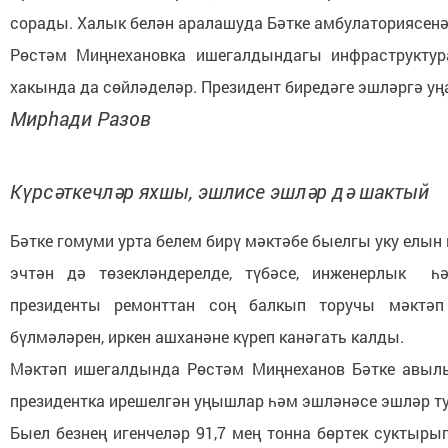
сорады. Халык белән аралашуда Бәтке амбулаториясенә 
Рөстәм Миңнехановка ишегалдындагы инфраструктур
хакында да сөйләделәр. Президент биредәге эшләргә уңа
Мирһади Разов
Күрсәткечләр яхшы, эшлисе эшләр дә шактый
Бәтке гомуми урта белем бирү мәктәбе быелгы уку елын
эчтән дә төзекләндерелде, түбәсе, инженерлык һ
президенты ремонттан соң балкып торучы мәктәп
бүлмәләрен, иркен ашханәне күреп канәгать калды.
Мәктәп ишегалдында Рөстәм Миңнеханов Бәтке авыл
президентка ирешелгән уңышлар һәм эшләнәсе эшләр т
Быел безнең игенчеләр 91,7 мең тонна бөртек суктыры