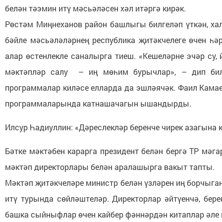
белән тәэмин итү мәсьәләсен хәл итәргә кирәк.
Рөстәм Миңнеханов район башлыгы билгеләп үткән, ха
бәйле мәсьәләләрнең республика җитәкчелеге өчен һә
алар өстенлекле саналырга тиеш. «Кешеләрне эчәр су, 
мәктәпләр салу – иң мөһим бурычлар», – дип билг
программалар киләсе елларда да эшләячәк. Фаил Камаев
программаларында катнашачагын ышандырды.
Илсур Һадиуллин: «Дәреслекләр беренче чирек азагына 
Бәтке мәктәбен карарга президент белән бергә ТР мәг
мәктәп директорлары белән аралашырга вакыт тапты.
Мәктәп җитәкчеләре министр белән үзләрен иң борчыга
итү турында сөйләштеләр. Директорлар әйтүенчә, бе
башка сыйныфлар өчен кайбер фәннәрдән китаплар әле