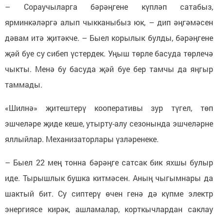
– Сораучыларга бәрәңгене күпләп сатабыз,
ярминкәләргә алып чыкканыбыз юк, – дип әңгәмәсен
дәвам итә җитәкче. – Быел корылык булды, бәрәңгене
җәй буе су сибеп үстердек. Уңыш төрле басуда төрлечә
чыкты. Менә бу басуда җәй буе бер тамчы да яңгыр
таммады.
«Шилнә» җитештерү кооперативы зур түгел, төп
эшчеләре җиде кеше, утырту-алу сезонында эшчеләрне
яллыйлар. Механизаторлары үзләренеке.
– Быел 22 мең тонна бәрәңге сатсак бик яхшы булыр
иде. Тырышлык бушка китмәсен. Аның чыгымнары да
шактый бит. Су сиптерү өчен генә дә күпме электр
энергиясе кирәк, ашламалар, корткычлардан саклау