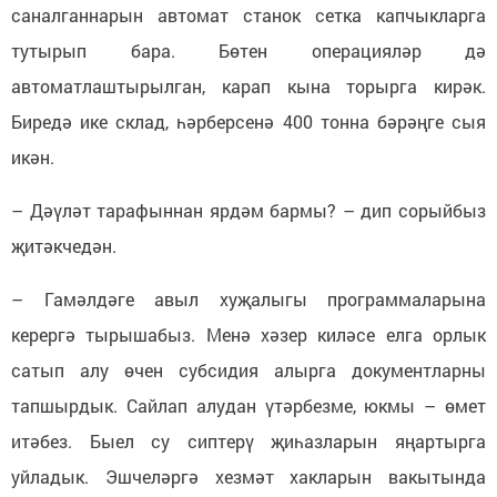
саналганнарын автомат станок сетка капчыкларга
тутырып бара. Бөтен операцияләр дә
автоматлаштырылган, карап кына торырга кирәк.
Биредә ике склад, һәрберсенә 400 тонна бәрәңге сыя
икән.
– Дәүләт тарафыннан ярдәм бармы? – дип сорыйбыз
җитәкчедән.
– Гамәлдәге авыл хуҗалыгы программаларына
керергә тырышабыз. Менә хәзер киләсе елга орлык
сатып алу өчен субсидия алырга документларны
тапшырдык. Сайлап алудан үтәрбезме, юкмы – өмет
итәбез. Быел су сиптерү җиһазларын яңартырга
уйладык. Эшчеләргә хезмәт хакларын вакытында