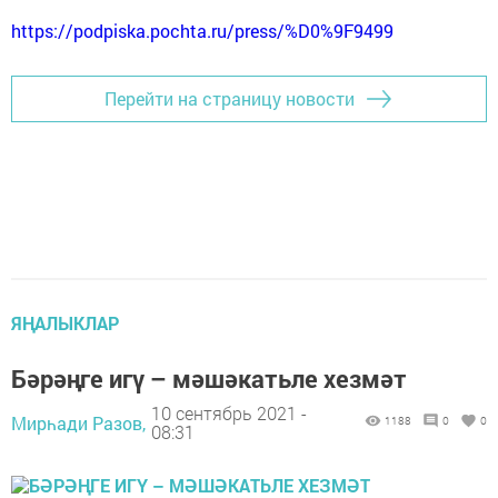
https://podpiska.pochta.ru/press/%D0%9F9499
Перейти на страницу новости
ЯҢАЛЫКЛАР
Бәрәңге игү – мәшәкатьле хезмәт
10 сентябрь 2021 -
Мирһади Разов,
1188
0
0
08:31