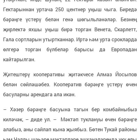
Гектарыннан уртача 250 центнер уңыш чыга. Биредә
бәрәңге үстерү белән генә шөгыльләнәләр. Безнең
җирлектә яхшы уңыш бирә торган Венета, Скарлетт,
Гала сортларын утыртканнар. Иртә һәм урта срокларда
өлгерә торган бүлбеләр барысы да Европадан
кайтарылган.
Җитештерү кооперативы җитәкчесе Алмаз Йосыпов
белән сөйләшәбез. Кооператив бәрәңге үстерү өчен
басуларны арендага ала икән.
– Хәзер бәрәңге басуына тагын бер комбайныбыз
киләчәк, – диде ул. – Мәктәп туклануы өчен бәрәңге
алабыз, аны сайлап кына җыябыз. Бөтен Тукай районы
һәм Чаллы шәһәре мәктәпләре ашханәләрендә уку елы