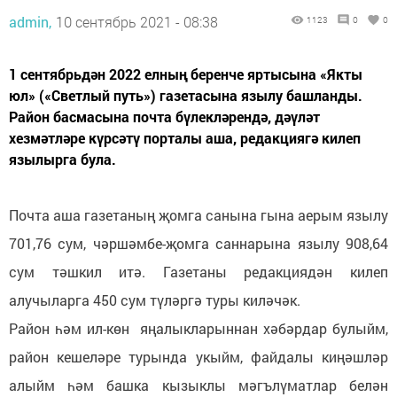
admin,
10 сентябрь 2021 - 08:38
1123
0
0
1 сентябрьдән 2022 елның беренче яртысына «Якты
юл» («Светлый путь») газетасына язылу башланды.
Район басмасына почта бүлекләрендә, дәүләт
хезмәтләре күрсәтү порталы аша, редакциягә килеп
язылырга була.
Почта аша газетаның җомга санына гына аерым язылу
701,76 сум, чәршәмбе-җомга саннарына язылу 908,64
сум тәшкил итә. Газетаны редакциядән килеп
алучыларга 450 сум түләргә туры киләчәк.
Район һәм ил-көн яңалыкларыннан хәбәрдар булыйм,
район кешеләре турында укыйм, файдалы киңәшләр
алыйм һәм башка кызыклы мәгълүматлар белән