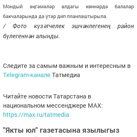
Мондый әңгәмәләр алдагы көннәрдә балалар
бакчаларында да үтәр дип планлаштырыла.
/ Фото күзәтчелек эшчәнлегенең район
бүлегеннән алынды.
Следите за самым важным и интересным в
Telegram-канале
Татмедиа
Читайте новости Татарстана в
национальном мессенджере MАХ:
https://max.ru/tatmedia
"Якты юл" газетасына язылыгыз