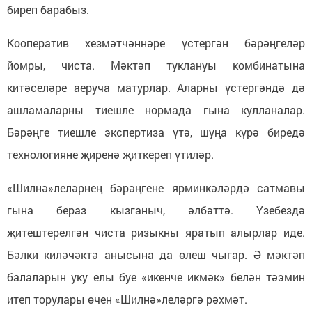
биреп барабыз.
Кооператив хезмәтчәннәре үстергән бәрәңгеләр
йомры, чиста. Мәктәп туклануы комбинатына
китәселәре аеруча матурлар. Аларны үстергәндә дә
ашламаларны тиешле нормада гына кулланалар.
Бәрәңге тиешле экспертиза үтә, шуңа күрә биредә
технологияне җиренә җиткереп үтиләр.
«Шилнә»леләрнең бәрәңгене ярминкәләрдә сатмавы
гына бераз кызганыч, әлбәттә. Үзебездә
җитештерелгән чиста ризыкны яратып алырлар иде.
Бәлки киләчәктә анысына да өлеш чыгар. Ә мәктәп
балаларын уку елы буе «икенче икмәк» белән тәэмин
итеп торулары өчен «Шилнә»леләргә рәхмәт.