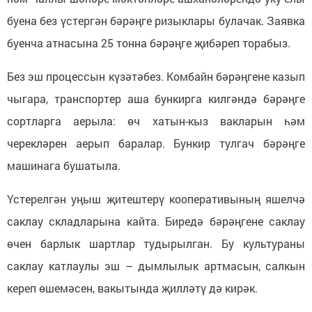
буена без үстергән бәрәңге ризыклары булачак. Заявка
буенча атнасына 25 тонна бәрәңге җибәреп торабыз.
Без эш процессын күзәтәбез. Комбайн бәрәңгене казып
чыгара, транспортер аша бункирга килгәндә бәрәңге
сортларга аерыла: өч хатын-кыз вакларын һәм
черекләрен аерып баралар. Бункир тулгач бәрәңге
машинага бушатыла.
Үстерелгән уңыш җитештерү кооперативының яшелчә
саклау складларына кайта. Биредә бәрәңгене саклау
өчен барлык шартлар тудырылган. Бу культураны
саклау катлаулы эш – дымлылык артмасын, салкын
кереп өшемәсен, вакытында җилләтү дә кирәк.