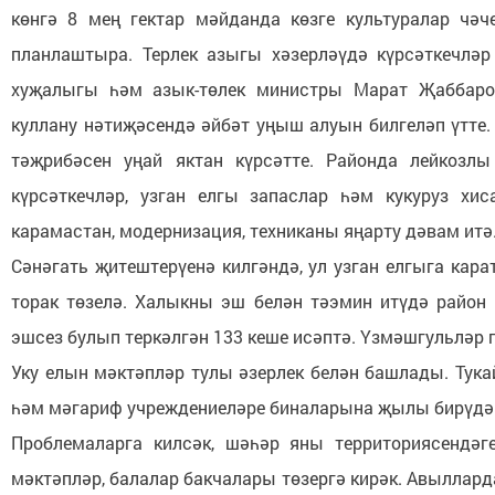
көнгә 8 мең гектар мәйданда көзге культуралар чәче
планлаштыра. Терлек азыгы хәзерләүдә күрсәткечләр
хуҗалыгы һәм азык-төлек министры Марат Җаббаров
куллану нәтиҗәсендә әйбәт уңыш алуын билгеләп үтте
тәҗрибәсен уңай яктан күрсәтте. Районда лейкозлы
күрсәткечләр, узган елгы запаслар һәм кукуруз хи
карамастан, модернизация, техниканы яңарту дәвам ит
Сәнәгать җитештерүенә килгәндә, ул узган елгыга кара
торак төзелә. Халыкны эш белән тәэмин итүдә район 
эшсез булып теркәлгән 133 кеше исәптә. Үзмәшгульләр 
Уку елын мәктәпләр тулы әзерлек белән башлады. Тук
һәм мәгариф учреждениеләре биналарына җылы бирүдә
Проблемаларга килсәк, шәһәр яны территориясендәг
мәктәпләр, балалар бакчалары төзергә кирәк. Авылларда