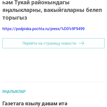
һәм Тукай районындагы
яңалыкларны, вакыйгаларны белеп
торыгыз
https://podpiska.pochta.ru/press/%D0%9F9499
Перейти на страницу новости
ЯҢАЛЫКЛАР
Газетага язылу дәвам итә