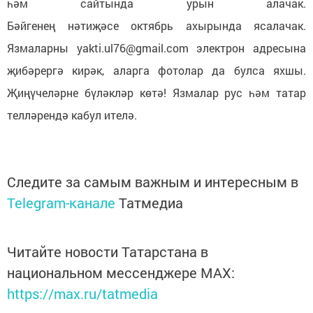
һәм сайтында урын алачак.
Бәйгенең нәтиҗәсе октябрь ахырында ясалачак.
Язмаларны yakti.ul76@gmail.com электрон адресына
җибәрергә кирәк, аларга фотолар да булса яхшы.
Җиңүчеләрне бүләкләр көтә! Язмалар рус һәм татар
телләрендә кабул ителә.
Следите за самым важным и интересным в
Telegram-канале
Татмедиа
Читайте новости Татарстана в
национальном мессенджере MАХ:
https://max.ru/tatmedia