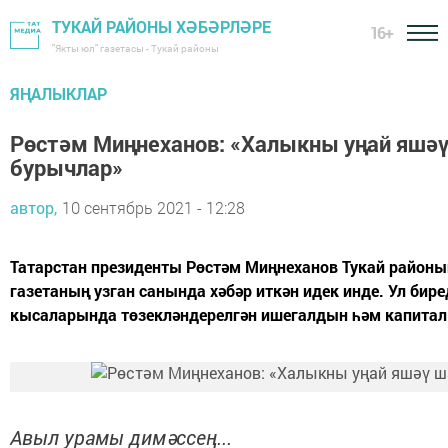
ТУКАЙ РАЙОНЫ ХӘБӘРЛӘРЕ
16+
"Якты юл" газетасы - Тукай районы
ЯҢАЛЫКЛАР
Рөстәм Миңнеханов: «Халыкны уңай яшәү
бурычлар»
автор,
10 сентябрь 2021 - 12:28
Татарстан президенты Рөстәм Миңнеханов Тукай районы
газетаның узган санында хәбәр иткән идек инде. Ул би
кысаларында төзекләндерелгән ишегалдын һәм капитал
Авыл урамы димәссең...