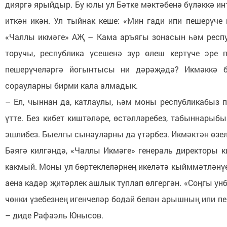
дияргә ярыйдыр. Бу юлы ул Бәтке мәктәбенә бүләккә ин
иткән икән. Ул тыйнак кеше: «Мин гади ипи пешерүче 
«Чаллы икмәге» АҖ – Кама аръягы зонасын һәм респу
торучы, республика үсешенә зур өлеш кертүче эре
пешерүчеләргә йогынтысы ни дәрәҗәдә? Икмәккә 
сорауларны бирми кала алмадык.
– Ел, чыннан да, катлаулы, һәм моны республикабыз 
үтте. Без кибет киштәләре, өстәлләребез, табыннары
эшлибез. Быелгы сынауларны да үтәрбез. Икмәктән өзе
Бәягә килгәндә, «Чаллы Икмәге» генераль директоры к
какмый. Моны ул бөртеклеләрнең икеләтә кыйммәтләнүе
аена кадәр җитәрлек ашлык туплап өлгергән. «Соңгы ун
чөнки үзебезнең игенчеләр бодай белән арышның ипи п
– диде Рафаэль Юнысов.