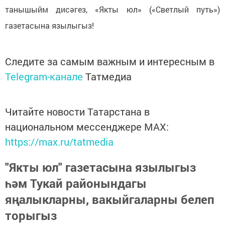
танышыйм дисәгез, «Якты юл» («Светлый путь»)
газетасына язылыгыз!
Следите за самым важным и интересным в
Telegram-канале
Татмедиа
Читайте новости Татарстана в
национальном мессенджере MАХ:
https://max.ru/tatmedia
"Якты юл" газетасына язылыгыз
һәм Тукай районындагы
яңалыкларны, вакыйгаларны белеп
торыгыз