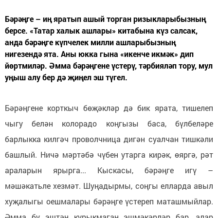
Бәрәңге – иң яратып ашый торган ризыкларыбызның
берсе. «Татар халык ашлары» китабына күз салсак,
анда бәрәңге күпчелек милли ашларыбызның
нигезендә ята. Аны юкка гына «икенче икмәк» дип
йөртмиләр. Әмма бәрәңгене үстерү, тәрбияләп тору, мул
уңыш алу бер дә җиңел эш түгел.
Бәрәңгене корткыч бөҗәкләр дә бик ярата, тишелеп
чыгу белән колорадо коңгызы баса, бүлбеләре
барлыкка килгәч проволчница дигән суалчан тишкәли
башлый. Ничә мәртәбә чүбен утарга кирәк, өяргә, рәт
араларын ярырга... Кыскасы, бәрәңге игү –
мәшәкатьле хезмәт. Шуңадырмы, соңгы елларда авыл
хуҗалыгы оешмалары бәрәңге үстереп маташмыйлар.
Әмма бу эштән курыкмаган эшмәкәрләр бар, алар