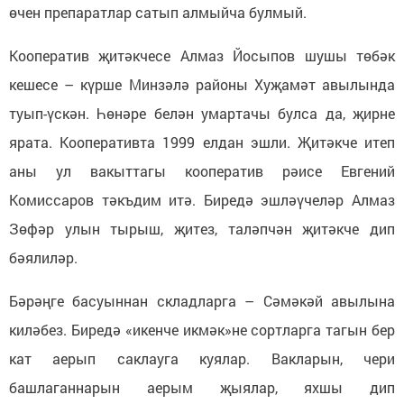
өчен препаратлар сатып алмыйча булмый.
Кооператив җитәкчесе Алмаз Йосыпов шушы төбәк
кешесе – күрше Минзәлә районы Хуҗамәт авылында
туып-үскән. Һөнәре белән умартачы булса да, җирне
ярата. Кооперативта 1999 елдан эшли. Җитәкче итеп
аны ул вакыттагы кооператив рәисе Евгений
Комиссаров тәкъдим итә. Биредә эшләүчеләр Алмаз
Зөфәр улын тырыш, җитез, таләпчән җитәкче дип
бәялиләр.
Бәрәңге басуыннан складларга – Сәмәкәй авылына
киләбез. Биредә «икенче икмәк»не сортларга тагын бер
кат аерып саклауга куялар. Вакларын, чери
башлаганнарын аерым җыялар, яхшы дип