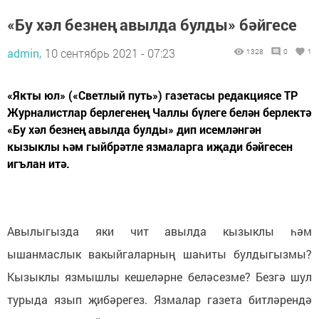
«Бу хәл безнең авылда булды» бәйгесе
admin,
10 сентябрь 2021 - 07:23
1328
0
1
«Якты юл» («Светлый путь») газетасы редакциясе ТР
Журналистлар берлегенең Чаллы бүлеге белән берлектә
«Бу хәл безнең авылда булды» дип исемләнгән
кызыклы һәм гыйбрәтле язмаларга иҗади бәйгесен
игълан итә.
Авылыгызда яки чит авылда кызыклы һәм
ышанмаслык вакыйгаларның шаһиты булдыгызмы?
Кызыклы язмышлы кешеләрне беләсезме? Безгә шул
турыда язып җибәрегез. Язмалар газета битләрендә