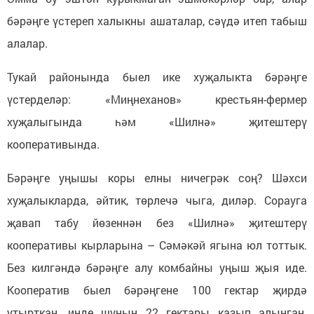
бәрәңге үстереп халыкны ашаталар, сәүдә итеп табыш
алалар.
Тукай районында быел ике хуҗалыкта бәрәңге
үстерделәр: «Миңнеханов» крестьян-фермер
хуҗалыгында һәм «Шилнә» җитештерү
кооперативында.
Бәрәңге уңышы коры елны ничегрәк соң? Шәхси
хуҗалыкларда, әйтик, төрлечә чыга, диләр. Сорауга
җавап табу йөзеннән без «Шилнә» җитештерү
кооперативы кырларына – Сәмәкәй ягына юл тоттык.
Без килгәндә бәрәңге алу комбайны уңыш җыя иде.
Кооператив быел бәрәңгене 100 гектар җирдә
утырткан, инде шуның 22 гектары казып алынган.