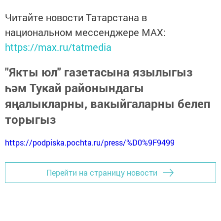
Читайте новости Татарстана в
национальном мессенджере MАХ:
https://max.ru/tatmedia
"Якты юл" газетасына язылыгыз
һәм Тукай районындагы
яңалыкларны, вакыйгаларны белеп
торыгыз
https://podpiska.pochta.ru/press/%D0%9F9499
Перейти на страницу новости