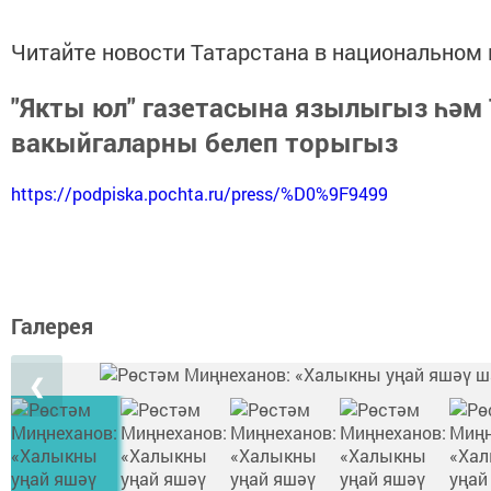
Читайте новости Татарстана в национально
"Якты юл" газетасына язылыгыз һәм
вакыйгаларны белеп торыгыз
https://podpiska.pochta.ru/press/%D0%9F9499
Галерея
❮