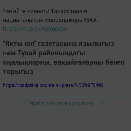
Читайте новости Татарстана в
национальном мессенджере MАХ:
https://max.ru/tatmedia
"Якты юл" газетасына язылыгыз
һәм Тукай районындагы
яңалыкларны, вакыйгаларны белеп
торыгыз
https://podpiska.pochta.ru/press/%D0%9F9499
Перейти на страницу новости