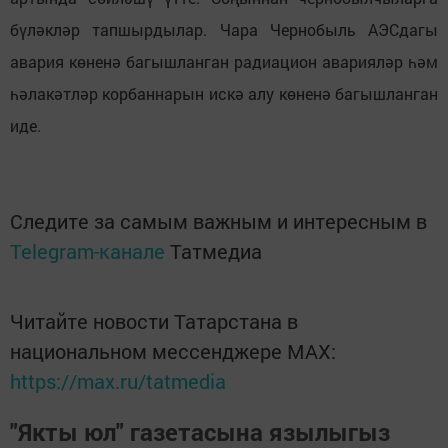
бүләкләр тапшырдылар. Чара Чернобыль АЭСдагы
авария көненә багышланган радиацион аварияләр һәм
һәлакәтләр корбаннарын искә алу көненә багышланган
иде.
Следите за самым важным и интересным в
Telegram-канале
Татмедиа
Читайте новости Татарстана в
национальном мессенджере MАХ:
https://max.ru/tatmedia
"Якты юл" газетасына язылыгыз