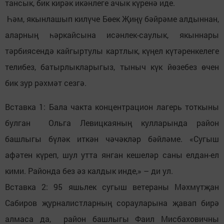
тансык, бик кирәк икәнлеге ачык күренә иде.
Һәм, якынлашып килүче Бөек Җиңү бәйрәме алдыннан,
аларның һәркайсына исәнлек-саулык, якыннары
тәрбиясендә кайгыртулы картлык, күңел күтәренкелеге
телибез, батырлыкларыгыз, тыныч күк йөзебез өчен
бик зур рәхмәт сезгә.
Вставка 1: Бала чакта концентрацион лагерь тоткыны
булган Ольга Левицкаяның кулларында район
башлыгы бүләк иткән чәчәкләр бәйләме. «Сугыш
афәтен күреп, шул утта янган кешеләр саны елдан-ел
кими. Районда без әз калдык инде,» – ди ул.
Вставка 2: 95 яшьлек сугыш ветераны Мәхмүтҗан
Сабиров җурналистларның сорауларына җавап бирә
алмаса да, район башлыгы Фаил Мисбаховичны