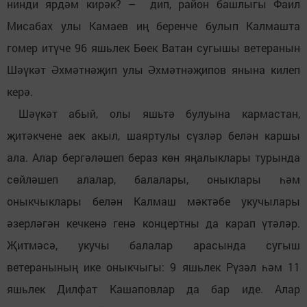
нинди ярдәм кирәк? – дип, район башлыгы Фаил
Мисабах улы Камаев иң беренче булып Калмашта
гомер итүче 96 яшьлек Бөек Ватан сугышы ветеранын
Шәүкәт Әхмәтнәҗип улы Әхмәтнәҗипов янына килеп
керә.
Шәүкәт абый, олы яшьтә булуына кармастан,
җитәкчене аек акыл, шаяртулы сүзләр белән каршы
ала. Алар бергәләшеп бераз көн яңалыклары турында
сөйләшеп алалар, балалары, оныклары һәм
оныкчыклары белән Калмаш мәктәбе укучылары
әзерләгән кечкенә генә концертны да карап үтәләр.
Җитмәсә, укучы балалар арасында сугыш
ветеранының ике оныкчыгы: 9 яшьлек Рүзәл һәм 11
яшьлек Дилфат Кашаповлар да бар иде. Алар