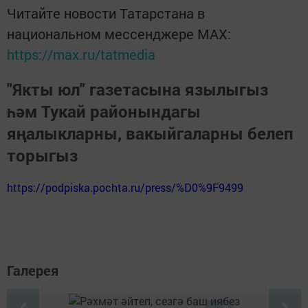
Читайте новости Татарстана в
национальном мессенджере MАХ:
https://max.ru/tatmedia
"Якты юл" газетасына язылыгыз
һәм Тукай районындагы
яңалыкларны, вакыйгаларны белеп
торыгыз
https://podpiska.pochta.ru/press/%D0%9F9499
Галерея
❮
❯