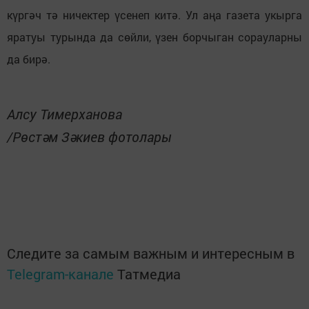
күргәч тә ничектер үсенеп китә. Ул аңа газета укырга
яратуы турында да сөйли, үзен борчыган сорауларны
да бирә.
Алсу Тимерханова
/Рөстәм Зәкиев фотолары
Следите за самым важным и интересным в
Telegram-канале
Татмедиа