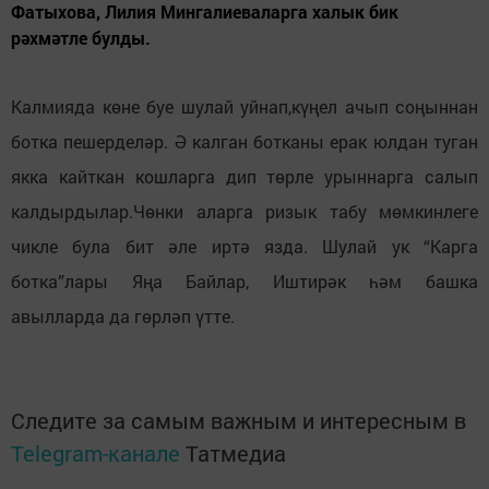
Фатыхова, Лилия Мингалиеваларга халык бик
рәхмәтле булды.
Калмияда көне буе шулай уйнап,күңел ачып соңыннан
ботка пешерделәр. Ә калган ботканы ерак юлдан туган
якка кайткан кошларга дип төрле урыннарга салып
калдырдылар.Чөнки аларга ризык табу мөмкинлеге
чикле була бит әле иртә язда. Шулай ук “Карга
ботка”лары Яңа Байлар, Иштирәк һәм башка
авылларда да гөрләп үтте.
Следите за самым важным и интересным в
Telegram-канале
Татмедиа