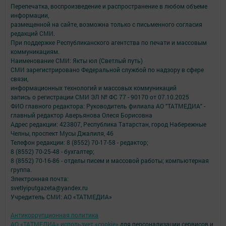
Перепечатка, воспроизведение и распространение в любом объеме
информации,
размещенной на сайте, возможна только с письменного согласия
редакций СМИ.
При поддержке Республиканского агентства по печати и массовым
коммуникациям.
Наименование СМИ: Якты юл (Светлый путь)
СМИ зарегистрировано Федеральной службой по надзору в сфере
связи,
информационных технологий и массовых коммуникаций
запись о регистрации СМИ ЭЛ № ФС 77 - 90170 от 07.10.2025
ФИО главного редактора: Руководитель филиала АО "ТАТМЕДИА" -
главный редактор Аверьянова Олеся Борисовна
Адрес редакции: 423807, Республика Татарстан, город Набережные
Челны, проспект Мусы Джалиля, 46
Телефон редакции: 8 (8552) 70-17-58 - редактор;
8 (8552) 70-25-48 - бухгалтер;
8 (8552) 70-16-86 - отделы писем и массовой работы; компьютерная
группа.
Электронная почта:
svetlyiputgazeta@yandex.ru
Учредитель СМИ: АО «ТАТМЕДИА»
Антикоррупционная политика
АО «ТАТМЕДИА» использует «cookie»
для персонализации сервисов и