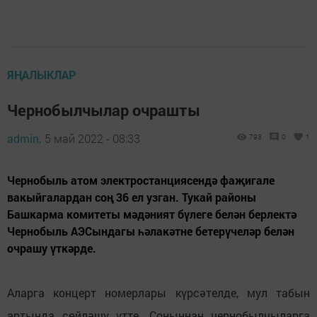
ЯҢАЛЫКЛАР
Чернобылчылар очрашты
admin,
5 май 2022 - 08:33
793
0
1
Чернобыль атом электростанциясендә фаҗигале
вакыйгалардан соң 36 ел узган. Тукай районы
Башкарма комитеты мәдәният бүлеге белән берлектә
Чернобыль АЭСындагы һәлакәтне бетерүчеләр белән
очрашу үткәрде.
Аларга концерт номерлары күрсәтелде, мул табын
артында сөйләшү үтте. Соңыннан чернобылчыларга