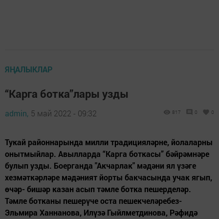
ЯҢАЛЫКЛАР
“Карга ботка”лары узды
admin,
5 май 2022 - 09:32
817
0
0
Тукай районнарында милли традицияләрне, йолаларны
онытмыйлар. Авылларда “Карга боткасы” бәйрәмнәре
булып узды. Боерганда "Акчарлак" мәдәни ял үзәге
хезмәткәрләре мәдәният йорты бакчасында учак ягып,
өчәр- бишәр казан асып тәмле ботка пешерделәр.
Тәмле ботканы пешерүче оста пешекчеләребез-
Эльмира Ханнанова, Илүзә Гыйлметдинова, Рәфидә