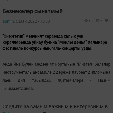
Безнекеләр сынатмый
admin,
5 май 2022 - 10:33
819
0
0
"Энергетик" мәдәният сараенда халык уен
коралларында уйнау буенча "Моңлы дөнья" Халыкара
фестиваль конкурсының гала-концерты узды.
Анда Яңа Буләк мәдәният йортының "Мизгел" балалар
инструменталь ансамбле 2 дәрәҗә лауреат дипломына
лаек дип табылды. Җитәкчеләре - Назим
Гыймазетдинов.
Следите за самым важным и интересным в