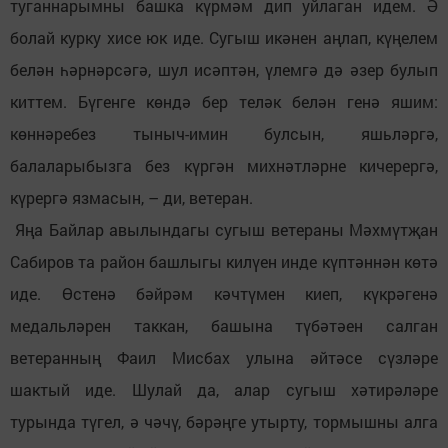
туганнарымны башка күрмәм дип уйлаган идем. Ә
болай курку хисе юк иде. Сугыш икәнен аңлап, күңелем
белән һәрнәрсәгә, шул исәптән, үлемгә дә әзер булып
киттем. Бүгенге көндә бер теләк белән генә яшим:
көннәребез тыныч-имин булсын, яшьләргә,
балаларыбызга без күргән михнәтләрне кичерергә,
күрергә язмасын, – ди, ветеран.
Яңа Байлар авылындагы сугыш ветераны Мәхмүтҗан
Сабиров та район башлыгы килүен инде күптәннән көтә
иде. Өстенә бәйрәм кәчтүмен киеп, күкрәгенә
медальләрен таккан, башына түбәтәен салган
ветеранның Фаил Мисбах улына әйтәсе сүзләре
шактый иде. Шулай да, алар сугыш хәтирәләре
турында түгел, ә чәчү, бәрәңге утырту, тормышны алга