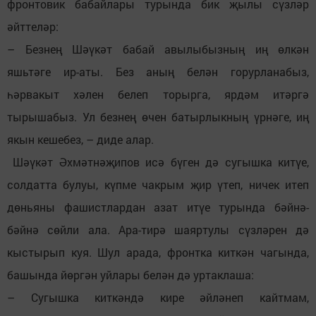
фронтовик бабайлары турында бик җылы сүзләр
әйттеләр:
– Безнең Шәүкәт бабай авылыбызның иң өлкән
яшьтәге ир-аты. Без аның белән горурланабыз,
һәрвакыт хәлен белеп торырга, ярдәм итәргә
тырышабыз. Ул безнең өчен батырлыкның үрнәге, иң
якын кешебез, – диде алар.
Шәүкәт Әхмәтнәҗипов исә бүген дә сугышка китүе,
солдатта булуы, күпме чакрым җир үтеп, ничек итеп
дөньяны фашистлардан азат итүе турында бәйнә-
бәйнә сөйли ала. Ара-тирә шаяртулы сүзләрен дә
кыстырып куя. Шул арада, фронтка киткән чагында,
башында йөргән уйлары белән дә уртаклаша:
– Сугышка киткәндә кире әйләнеп кайтмам,