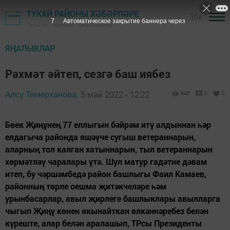
ТУКАЙ РАЙОНЫ ХӘБӘРЛӘРЕ
16+
6
Автоматическое закрытие баннера через
"Якты юл" газетасы - Тукай районы
ЯҢАЛЫКЛАР
Рәхмәт әйтеп, сезгә баш иябез
Алсу Тимерханова,
5 май 2022 - 12:22
945
0
0
Бөек Җиңүнең 77 еллыгын бәйрәм итү алдыннан һәр
елдагыча районда яшәүче сугыш ветераннарын,
аларның тол калган хатыннарын, тыл ветераннарын
хөрмәтләү чаралары үтә. Шул матур гадәтне дәвам
итеп, бу чәршәмбедә район башлыгы Фаил Камаев,
районның төрле оешма җитәкчеләре һәм
урынбасарлар, авыл җирлеге башлыклары авылларга
чыгып Җиңү көнен якынайткан өлкәннәребез белән
күреште, алар белән аралашып, ТРсы Президенты