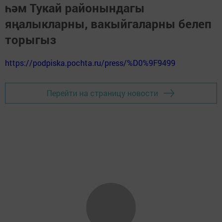
һәм Тукай районындагы
яңалыкларны, вакыйгаларны белеп
торыгыз
https://podpiska.pochta.ru/press/%D0%9F9499
Перейти на страницу новости