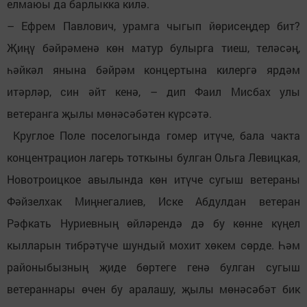
елмаюы да барлыкка килә.
– Ефрем Павлович, урамга чыгып йөрисеңдер бит?
Җиңү бәйрәменә көн матур булырга тиеш, теләсәң,
һәйкәл янына бәйрәм концертына килергә ярдәм
итәрләр, син әйт кенә, – дип Фаил Мисбах улы
ветеранга җылы мөнәсәбәтен күрсәтә.
Круглое Поле поселогында гомер итүче, бала чакта
концентрацион лагерь тоткыны булган Ольга Левицкая,
Новотроицкое авылында көн итүче сугыш ветераны
Фәйзелхак Миңнегалиев, Иске Абдулдан ветеран
Рәфкать Нуриевның өйләрендә дә бу көнне күңел
кылларын тибрәтүче шундый мохит хөкем сөрде. Һәм
районыбызның җиде бөртеге генә булган сугыш
ветераннары өчен бу аралашу, җылы мөнәсәбәт бик