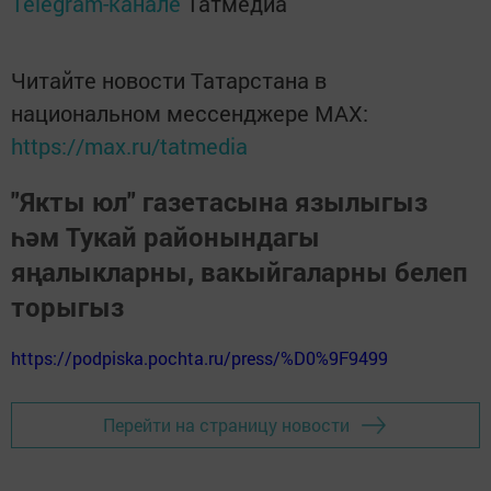
Telegram-канале
Татмедиа
Читайте новости Татарстана в
национальном мессенджере MАХ:
https://max.ru/tatmedia
"Якты юл" газетасына язылыгыз
һәм Тукай районындагы
яңалыкларны, вакыйгаларны белеп
торыгыз
https://podpiska.pochta.ru/press/%D0%9F9499
Перейти на страницу новости