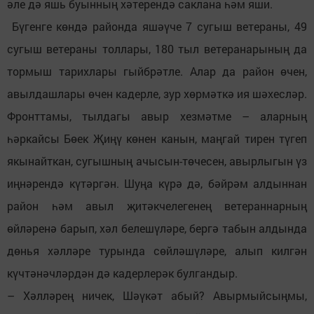
әле дә яшь буынның хәтерендә саклана һәм яши.
Бүгенге көндә районда яшәүче 7 сугыш ветераны, 49
сугыш ветераны толлары, 180 тыл ветеранарының да
тормыш тарихлары гыйбрәтле. Алар да район өчен,
авылдашлары өчен кадерле, зур хөрмәткә ия шәхесләр.
Фронттамы, тылдагы авыр хезмәтме – аларның
һәркайсы Бөек Җиңү көнен канын, маңгай тирен түгеп
якынайткан, сугышның ачысын-төчесен, авырлыгын үз
иңнәрендә күтәргән. Шуңа күрә дә, бәйрәм алдыннан
район һәм авыл җитәкчелегенең ветераннарның
өйләренә барып, хәл белешүләре, бергә табын алдында
дөнья хәлләре турында сөйләшүләре, алып килгән
күчтәнәчләрдән дә кадерлерәк булгандыр.
– Хәлләрең ничек, Шәүкәт абый? Авырмыйсыңмы,