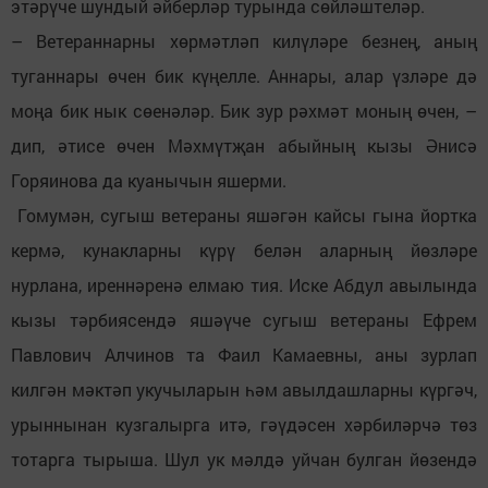
этәрүче шундый әйберләр турында сөйләштеләр.
– Ветераннарны хөрмәтләп килүләре безнең, аның
туганнары өчен бик күңелле. Аннары, алар үзләре дә
моңа бик нык сөенәләр. Бик зур рәхмәт моның өчен, –
дип, әтисе өчен Мәхмүтҗан абыйның кызы Әнисә
Горяинова да куанычын яшерми.
Гомумән, сугыш ветераны яшәгән кайсы гына йортка
кермә, кунакларны күрү белән аларның йөзләре
нурлана, иреннәренә елмаю тия. Иске Абдул авылында
кызы тәрбиясендә яшәүче сугыш ветераны Ефрем
Павлович Алчинов та Фаил Камаевны, аны зурлап
килгән мәктәп укучыларын һәм авылдашларны күргәч,
урыннынан кузгалырга итә, гәүдәсен хәрбиләрчә төз
тотарга тырыша. Шул ук мәлдә уйчан булган йөзендә