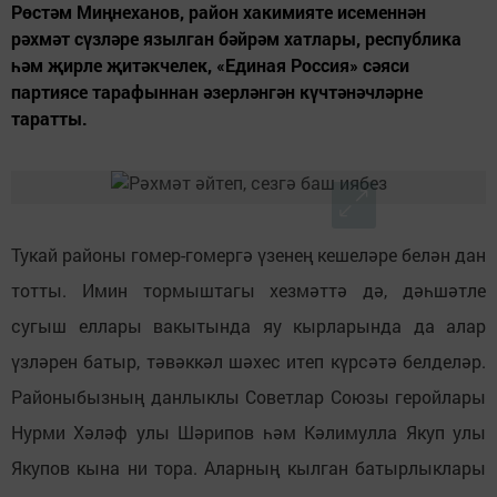
Рөстәм Миңнеханов, район хакимияте исеменнән
рәхмәт сүзләре язылган бәйрәм хатлары, республика
һәм җирле җитәкчелек, «Единая Россия» сәяси
партиясе тарафыннан әзерләнгән күчтәнәчләрне
таратты.
Тукай районы гомер-гомергә үзенең кешеләре белән дан
тотты. Имин тормыштагы хезмәттә дә, дәһшәтле
сугыш еллары вакытында яу кырларында да алар
үзләрен батыр, тәвәккәл шәхес итеп күрсәтә белделәр.
Районыбызның данлыклы Советлар Союзы геройлары
Нурми Хәләф улы Шәрипов һәм Кәлимулла Якуп улы
Якупов кына ни тора. Аларның кылган батырлыклары