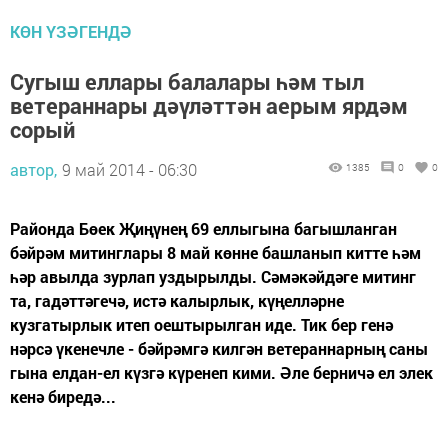
КӨН ҮЗӘГЕНДӘ
Сугыш еллары балалары һәм тыл
ветераннары дәүләттән аерым ярдәм
сорый
автор,
9 май 2014 - 06:30
1385
0
0
Районда Бөек Җиңүнең 69 еллыгына багышланган
бәйрәм митинглары 8 май көнне башланып китте һәм
һәр авылда зурлап уздырылды. Сәмәкәйдәге митинг
та, гадәттәгечә, истә калырлык, күңелләрне
кузгатырлык итеп оештырылган иде. Тик бер генә
нәрсә үкенечле - бәйрәмгә килгән ветераннарның саны
гына елдан-ел күзгә күренеп кими. Әле берничә ел элек
кенә биредә...