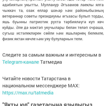
әдәбиятын укытты. Мулланур Әгъзамов лаеклы ялга
чыккач та, озак еллар шәһәр һәм районыбызның
ветераннар советы президиумы әгъзасы булып торды,
яшь буынны патриотик рухта тәрбияләүгә күп көч
куйды. Әле дә мәктәп укучылары белән теләп очраша,
сугыш истәлекләрен сөйли һәм яшьләрнең белемле,
физик яктан көчле һәм уяу булуларнын тели.
Следите за самым важным и интересным в
Telegram-канале
Татмедиа
Читайте новости Татарстана в
национальном мессенджере MАХ:
https://max.ru/tatmedia
"Якты юл" газетасына язылыгыз