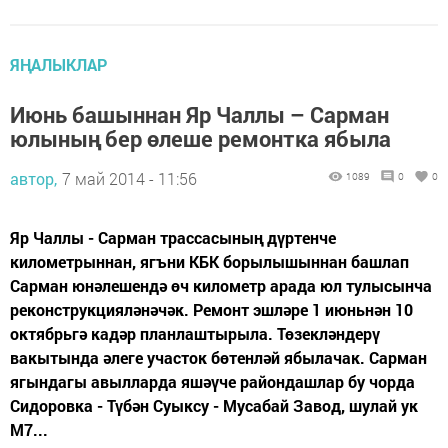
ЯҢАЛЫКЛАР
Июнь башыннан Яр Чаллы – Сарман
юлының бер өлеше ремонтка ябыла
автор,
7 май 2014 - 11:56
1089
0
0
Яр Чаллы - Сарман трассасының дүртенче
километрыннан, ягъни КБК борылышыннан башлап
Сарман юнәлешендә өч километр арада юл тулысынча
реконструкцияләнәчәк. Ремонт эшләре 1 июньнән 10
октябрьгә кадәр планлаштырыла. Төзекләндерү
вакытында әлеге участок бөтенләй ябылачак. Сарман
ягындагы авылларда яшәүче райондашлар бу чорда
Сидоровка - Түбән Суыксу - Мусабай Завод, шулай ук
М7...