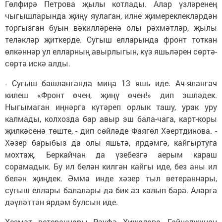
Гөлфирә Петрова җылы котлады. Алар үзләренең
чыгышларында җиңү яулаган, илне җимереклекләрдән
торгызган буын вәкилләренә олы рәхмәтләр, җылы
теләкләр җиткерде. Сугыш елларында фронт тоткан
өлкәннәр ул елларның авырлыгын, күз яшьләрен сөртә-
сөртә искә алды.
- Сугыш башланганда миңа 13 яшь иде. Ач-ялангач
килеш «Фронт өчен, җиңү өчен!» дип эшләдек.
Ныгымаган иңнәргә күтәреп орлык ташу, урак уру
калмады, колхозда бар авыр эш бала-чага, карт-коры
җилкәсенә төште, - дип сөйләде Фаягөл Хәертдинова. -
Хәзер барыбыз да олы яшьтә, ярдәмгә, кайгыртуга
мохтаҗ. Беркайчан да үзебезгә аерым караш
сорамадык. Бу ил белән килгән кайгы иде, без аны ил
белән җиңдек. Әмма инде хәзер тыл ветераннары,
сугыш еллары балалары да бик аз калып бара. Аларга
дәүләттән ярдәм булсын иде.
Хезмәт ветераннары Рәүфә Хиҗалова, Гайнелҗинан