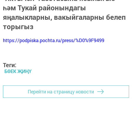
һәм Тукай районындагы
яңалыкларны, вакыйгаларны белеп
торыгыз
https://podpiska.pochta.ru/press/%D0%9F9499
Теги:
БӨЕК ҖИҢҮ
Перейти на страницу новости