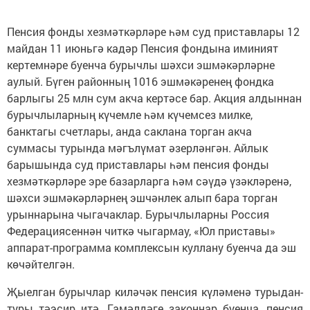
Пенсия фонды хезмәткәрләре һәм суд приставлары 12
майдан 11 июньгә кадәр Пенсия фондына иминият
кертемнәре буенча бурычлы шәхси эшмәкәрләрне
аулый. Бүген районның 1016 эшмәкәренең фондка
барлыгы 25 млн сум акча кертәсе бар. Акция алдыннан
бурычлыларның күчемле һәм күчемсез милке,
банктагы счетлары, анда саклана торган акча
суммасы турында мәгълүмат әзерләнгән. Айлык
барышында суд приставлары һәм пенсия фонды
хезмәткәрләре эре базарларга һәм сәүдә үзәкләренә,
шәхси эшмәкәрләрнең эшчәнлек алып бара торган
урыннарына чыгачаклар. Бурычлыларны Россия
Федерациясеннән читкә чыгармау, «Юл приставы»
аппарат-программа комплексын куллану буенча да эш
көчәйтелгән.
Җыелган бурычлар киләчәк пенсия күләменә турыдан-
туры тәэсир итә. Гамәлдәге законнар буенча, пенсия