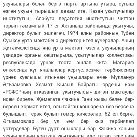
укучылары белән бергә парта артына утыра, сугыш
өзгән укуын тырышып дәвам итә. Казан укытучылар
институтын, Алабуга педагогия институтын читтән
торып тәмамлый. 17 ел Актаныш районында укытучы,
директор булып эшләгәч, 1974 елны районның Түбән
Суыксу урта мәктәбенә директор итеп күчерәләр. Аның
җитәкчелегендә яңа урта мәктәп төзелә, укучыларның
үзидарә органы оештырыла, укытучылар коллективы
республикада үрнәк төстә эшләп китә. Мәгариф
өлкәсендә күп яңалыклар кертүе, хезмәт тәрбиясенең
үрнәк куелышы ягыннан уңышлары өчен Мулланур
Әгъзамовка Хезмәт Кызыл Байрагы ордены һәм
«РСФСРның атказанган укытучысы» дигән мактаулы
исем бирелә. Җәмәгате Факиһә Гани кызы белән бер-
берсен хөрмәт итеп, олыгайган көннәренә бер-берсенә
булышып, терәк булып гомер кичерәләр. 62 ел бергә.
Әгъзамовлар бер ул һәм бер кыз тәрбияләп
үстерделәр. Бүген дүрт оныклары бар. Факиһә ханым
укучыларның яраткан укытучысы иде, татар теле һәм