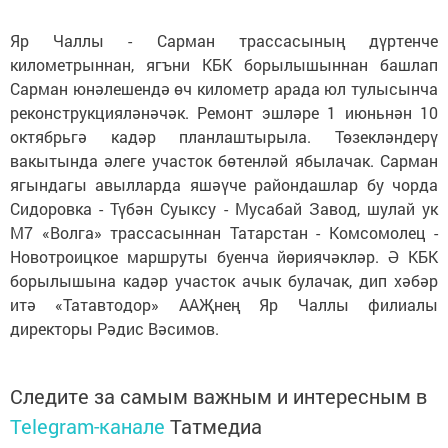
Яр Чаллы - Сарман трассасының дүртенче
километрыннан, ягъни КБК борылышыннан башлап
Сарман юнәлешендә өч километр арада юл тулысынча
реконструкцияләнәчәк. Ремонт эшләре 1 июньнән 10
октябрьгә кадәр планлаштырыла. Төзекләндерү
вакытында әлеге участок бөтенләй ябылачак. Сарман
ягындагы авылларда яшәүче райондашлар бу чорда
Сидоровка - Түбән Суыксу - Мусабай Завод, шулай ук
М7 «Волга» трассасыннан Татарстан - Комсомолец -
Новотроицкое маршруты буенча йөриячәкләр. Ә КБК
борылышына кадәр участок ачык булачак, дип хәбәр
итә «Татавтодор» ААҖнең Яр Чаллы филиалы
директоры Рәдис Вәсимов.
Следите за самым важным и интересным в
Telegram-канале
Татмедиа