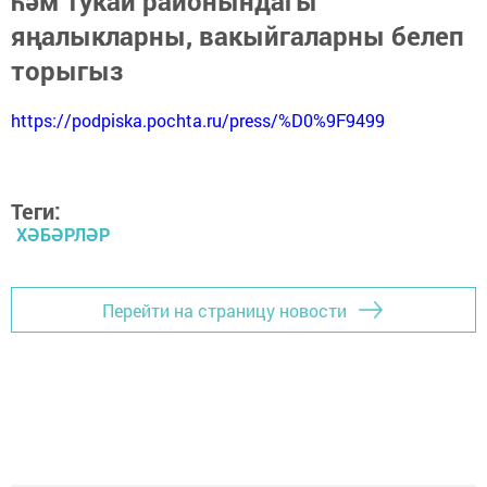
һәм Тукай районындагы
яңалыкларны, вакыйгаларны белеп
торыгыз
https://podpiska.pochta.ru/press/%D0%9F9499
Теги:
ХӘБӘРЛӘР
Перейти на страницу новости