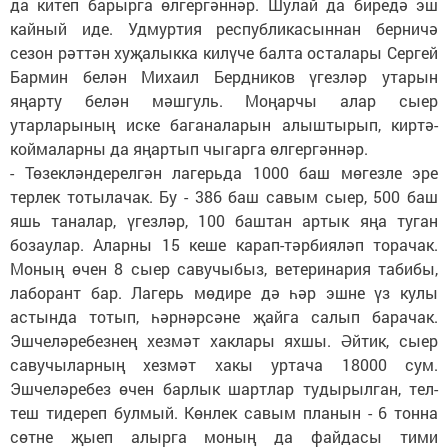
да китеп барырга өлгергәннәр. Шулай да биредә эш
кайный иде. Удмуртия республикасыннан берничә
сезон рәттән хуҗалыкка килүче балта осталары Сергей
Бармин белән Михаил Бердников үгезләр утарын
яңарту белән мәшгуль. Моңарчы алар сыер
утарларының иске баганаларын алыштырып, киртә-
коймаларны да яңартып чыгарга өлгергәннәр.
- Төзекләндерелгән лагерьда 1000 баш мөгезле эре
терлек тотылачак. Бу - 386 баш савым сыер, 500 баш
яшь таналар, үгезләр, 100 баштан артык яңа туган
бозаулар. Аларны 15 кеше карап-тәрбияләп торачак.
Моның өчен 8 сыер савучыбыз, ветеринария табибы,
лаборант бар. Лагерь мөдире дә һәр эшне үз кулы
астында тотып, һәрнәрсәне җайга салып барачак.
Эшчеләребезнең хезмәт хаклары яхшы. Әйтик, сыер
савучыларның хезмәт хакы уртача 18000 сум.
Эшчеләребез өчен барлык шартлар тудырылган, тел-
теш тидереп булмый. Көнлек савым планын - 6 тонна
сөтне җыеп алырга моның да файдасы тими