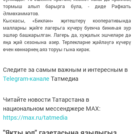
тормыш алып барырга була, - диде Рәфкать
Әлмөхәммәтов.
Кыскасы, «Биклән» җитештерү кооперативында
малларны җәйге лагерьга күчерү буенча биниһая зур
эшләр башкарылган. Лагерь да, хуҗалык эшчеләре дә
яңа җәй сезонына әзер. Терлекләрне җәйләүгә күчерү
өчен көннәрнең аяз торуы гына кирәк.
Следите за самым важным и интересным в
Telegram-канале
Татмедиа
Читайте новости Татарстана в
национальном мессенджере MАХ:
https://max.ru/tatmedia
"Якты юл" газетасына язылыгыз