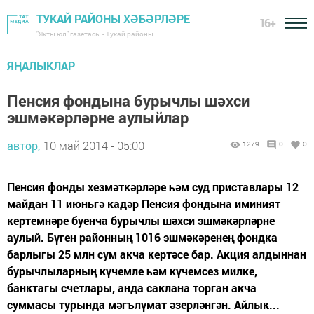
ТУКАЙ РАЙОНЫ ХӘБӘРЛӘРЕ
16+
"Якты юл" газетасы - Тукай районы
ЯҢАЛЫКЛАР
Пенсия фондына бурычлы шәхси
эшмәкәрләрне аулыйлар
автор,
10 май 2014 - 05:00
1279
0
0
Пенсия фонды хезмәткәрләре һәм суд приставлары 12
майдан 11 июньгә кадәр Пенсия фондына иминият
кертемнәре буенча бурычлы шәхси эшмәкәрләрне
аулый. Бүген районның 1016 эшмәкәренең фондка
барлыгы 25 млн сум акча кертәсе бар. Акция алдыннан
бурычлыларның күчемле һәм күчемсез милке,
банктагы счетлары, анда саклана торган акча
суммасы турында мәгълүмат әзерләнгән. Айлык...