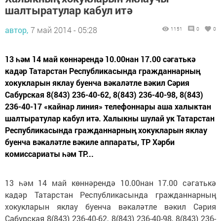
шалтыратулар кабул итә
автор,
7 май 2014 - 05:28
1151
0
0
13 һәм 14 май көннәрендә 10.00нан 17.00 сәгатькә
кадәр Татарстан Республикасында гражданнарның
хокукларын яклау буенча вәкаләтле вәкил Сәрия
Сабурская 8(843) 236-40-62, 8(843) 236-40-98, 8(843)
236-40-17 «кайнар линия» телефоннары аша халыктан
шалтыратулар кабул итә. Халыкны шулай ук Татарстан
Республикасында гражданнарның хокукларын яклау
буенча вәкаләтле вәкиле аппараты, ТР Хәрби
комиссариаты һәм ТР...
13 һәм 14 май көннәрендә 10.00нан 17.00 сәгатькә
кадәр Татарстан Республикасында гражданнарның
хокукларын яклау буенча вәкаләтле вәкил Сәрия
Сабурская 8(843) 236-40-62, 8(843) 236-40-98, 8(843) 236-