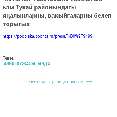
һәм Тукай районындагы
яңалыкларны, вакыйгаларны белеп
торыгыз
https://podpiska.pochta.ru/press/%D0%9F9499
Теги:
АВЫЛ ХУҖАЛЫГЫНДА
Перейти на страницу новости