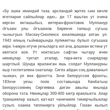
«Бу эшкә имәндәй таза, арсландай җитез һәм көчле
егетләрне сайлыйлар иде»,- ди 17 яшьтән ут эченә
кергән якташыбыз, ветеран-фронтовик Мулланур
Әгъзам улы Әгъзамов. Беренче тапкыр сугыш
чыныгуын Мәскәү-Смоленск юнәлешендә алган ул.
1943 елның гыйнварында пулеметчы булып сугышка
керә. Һөҗүм итүче укчыларга юл ача, дошман өстенә ут
көлтәсе коя. Ут ноктасын сафтан чыгару өчен
немецлар туктап аталар, тирә-якта снарядлар
шартлый. Шунда яраланган яшь солдат Мулланурны
кыр госпиталенә озаталар. Сигез айдан соң дәваланып
чыккач, ул янә фронтта. 3нче Белоруссия фронты,
183нче укчы полк составында Көнбатыш
Белоруссиянең Сергеевка дигән авылы янында
оборона тота. Немецлар 300-400 метр ераклыкта. Алар
траншеяләр казып, кат-кат чәнечкеле тимерчыбыклар
сузып, озакка төпләнергә уйлыйлар. Гоман кылып