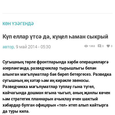
КӨН ҮЗӘГЕНДӘ
Күп еллар үтсә дә, күңел һаман сыкрый
автор,
9 май 2014 - 05:30
1363
0
0
Сугышның төрле фронтларында хәрби операцияләргә
әзерләнгәндә, разведчиклар тырышлыгы белән
алынган мәгълүматлар бәя биреп бетергесез. Разведка
сугышның иң хәтәр һәм иң кирәкле звеносы.
Разведчикка мәгълүматлар туплау гына түгел,
кайчагында дошман ягына чыгып, аның җанлы көчен
һәм стратегик планнарын ачыклау өчен шактый
хәбәрдар булган офицерын «тел» итеп алып кайтырга
да туры килә.