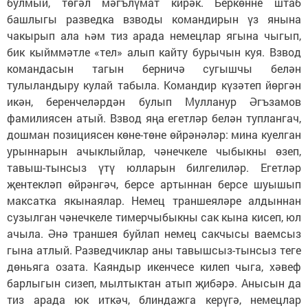
булмый, төгәл мәгълүмат кирәк. Беркөнне штаб
башлыгы разведка взводы командирын үз янына
чакырып ала һәм тиз арада немецлар ягына чыгып,
бик кыйммәтле «тел» алып кайту бурычын куя. Взвод
командасын тагын берничә сугышчы белән
тулыландыру кулай табыла. Командир күзәтеп йөргән
икән, беренчеләрдән булып Мулланур Әгъзамов
фамилиясен атый. Взвод яңа егетләр белән туплангач,
дошман позициясен көне-төне өйрәнәләр: мина куелган
урыннарын ачыклыйлар, чәнечкеле чыбыкны өзеп,
тавыш-тынсыз үтү юлларын билгелиләр. Егетләр
җентекләп өйрәнгәч, берсе артыннан берсе шуышып
максатка якынаялар. Немец траншеяләре алдыннан
сузылган чәнечкеле тимерчыбыкны сак кына кисеп, юл
ачыла. Әнә траншея буйлап немец сакчысы ваемсыз
гына атлый. Разведчиклар аны тавышсыз-тынсыз теге
дөньяга озата. Каяндыр икенчесе килеп чыга, хәвеф
барлыгын сизеп, мылтыктан атып җибәрә. Анысын да
тиз арада юк иткәч, блиндажга керүгә, немецлар