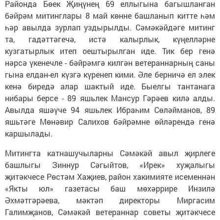
Районда Бөек Җиңүнең 69 еллыгына багышланган
бәйрәм митинглары 8 май көнне башланып китте һәм
һәр авылда зурлап уздырылды. Сәмәкәйдәге митинг
та, гадәттәгечә, истә калырлык, күңелләрне
кузгатырлык итеп оештырылган иде. Тик бер генә
нәрсә үкенечле - бәйрәмгә килгән ветераннарның саны
гына елдан-ел күзгә күренеп кими. Әле берничә ел элек
кенә биредә алар шактый иде. Быелгы тантанага
нибары берсе - 89 яшьлек Мансур Гәрәев килә алды.
Авылда яшәүче 94 яшьлек Ибраһим Сөләйманов, 89
яшьтәге Мөнәвир Салихов бәйрәмне өйләрендә генә
каршылады.
Митингта катнашучыларны Сәмәкәй авыл җирлеге
башлыгы Зиннур Сәгыйтов, «Ирек» хуҗалыгы
җитәкчесе Рөстәм Хаҗиев, район хакимияте исеменнән
«Якты юл» газетасы баш мөхәррире Инзилә
Әхмәтгәрәева, мәктәп директоры Миргасим
Галимҗанов, Сәмәкәй ветераннар советы җитәкчесе