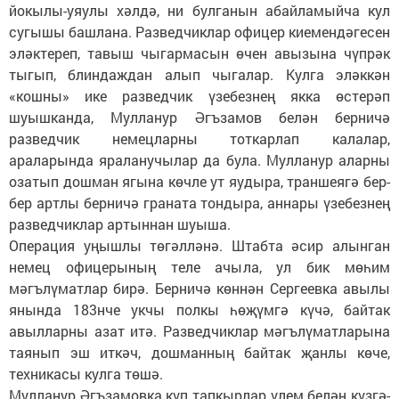
йокылы-уяулы хәлдә, ни булганын абайламыйча кул
сугышы башлана. Разведчиклар офицер киемендәгесен
эләктереп, тавыш чыгармасын өчен авызына чүпрәк
тыгып, блиндаждан алып чыгалар. Кулга эләккән
«кошны» ике разведчик үзебезнең якка өстерәп
шуышканда, Мулланур Әгъзамов белән берничә
разведчик немецларны тоткарлап калалар,
араларында яраланучылар да була. Мулланур аларны
озатып дошман ягына көчле ут яудыра, траншеягә бер-
бер артлы берничә граната тондыра, аннары үзебезнең
разведчиклар артыннан шуыша.
Операция уңышлы төгәлләнә. Штабта әсир алынган
немец офицерының теле ачыла, ул бик мөһим
мәгълүматлар бирә. Берничә көннән Сергеевка авылы
янында 183нче укчы полкы һөҗүмгә күчә, байтак
авылларны азат итә. Разведчиклар мәгълүматларына
таянып эш иткәч, дошманның байтак җанлы көче,
техникасы кулга төшә.
Мулланур Әгъзамовка күп тапкырлар үлем белән күзгә-