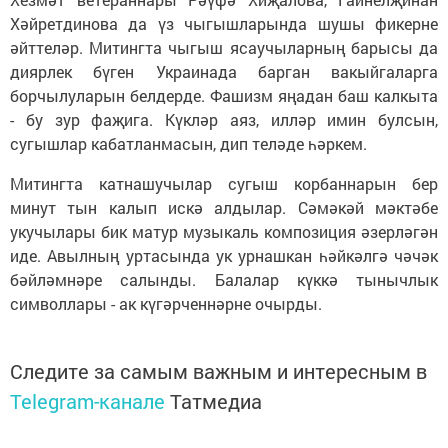
Хәйретдинова да үз чыгышларында шушы фикерне
әйттеләр. Митингта чыгыш ясаучыларның барысы да
диярлек бүген Украинада барган вакыйгаларга
борчылуларын белдерде. Фашизм яңадан баш калкыта
- бу зур фаҗига. Күкләр аяз, илләр имин булсын,
сугышлар кабатланмасын, дип теләде һәркем.
Митингта катнашучылар сугыш корбаннарын бер
минут тын калып искә алдылар. Сәмәкәй мәктәбе
укучылары бик матур музыкаль композиция әзерләгән
иде. Авылның уртасында ук урнашкан һәйкәлгә чәчәк
бәйләмнәре салынды. Балалар күккә тынычлык
символлары - ак күгәрченнәрне очырды.
Следите за самым важным и интересным в
Telegram-канале
Татмедиа