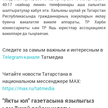
40-17 «кайнар линия» телефоннары аша халыктан
шалтыратулар кабул итә. Халыкны шулай ук Татарстан
Республикасында гражданнарның хокукларын яклау
буенча вәкаләтле вәкиле аппараты, ТР Хәрби
комиссариаты һәм ТР Яшь юристлар ассоциациясе
вәкилләре дә тыңлаячак.
Следите за самым важным и интересным в
Telegram-канале
Татмедиа
Читайте новости Татарстана в
национальном мессенджере MАХ:
https://max.ru/tatmedia
"Якты юл" газетасына язылыгыз