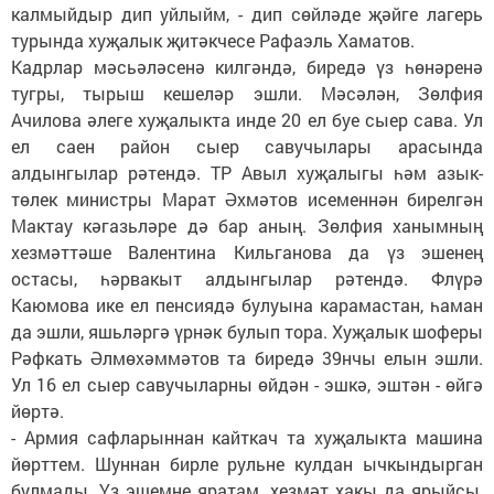
калмыйдыр дип уйлыйм, - дип сөйләде җәйге лагерь
турында хуҗалык җитәкчесе Рафаэль Хаматов.
Кадрлар мәсьәләсенә килгәндә, биредә үз һөнәренә
тугры, тырыш кешеләр эшли. Мәсәлән, Зөлфия
Ачилова әлеге хуҗалыкта инде 20 ел буе сыер сава. Ул
ел саен район сыер савучылары арасында
алдынгылар рәтендә. ТР Авыл хуҗалыгы һәм азык-
төлек министры Марат Әхмәтов исеменнән бирелгән
Мактау кәгазьләре дә бар аның. Зөлфия ханымның
хезмәттәше Валентина Кильганова да үз эшенең
остасы, һәрвакыт алдынгылар рәтендә. Флүрә
Каюмова ике ел пенсиядә булуына карамастан, һаман
да эшли, яшьләргә үрнәк булып тора. Хуҗалык шоферы
Рәфкать Әлмөхәммәтов та биредә 39нчы елын эшли.
Ул 16 ел сыер савучыларны өйдән - эшкә, эштән - өйгә
йөртә.
- Армия сафларыннан кайткач та хуҗалыкта машина
йөрттем. Шуннан бирле рульне кулдан ычкындырган
булмады. Үз эшемне яратам, хезмәт хакы да ярыйсы,