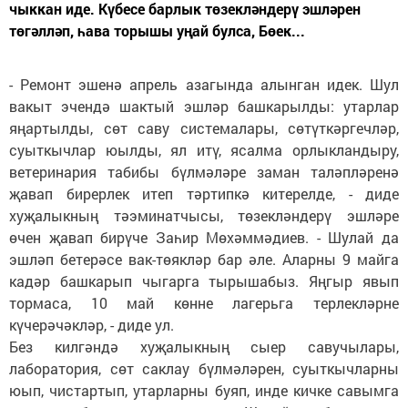
чыккан иде. Күбесе барлык төзекләндерү эшләрен
төгәлләп, һава торышы уңай булса, Бөек...
- Ремонт эшенә апрель азагында алынган идек. Шул
вакыт эчендә шактый эшләр башкарылды: утарлар
яңартылды, сөт саву системалары, сөтүткәргечләр,
суыткычлар юылды, ял итү, ясалма орлыкландыру,
ветеринария табибы бүлмәләре заман таләпләренә
җавап бирерлек итеп тәртипкә китерелде, - диде
хуҗалыкның тәэминатчысы, төзекләндерү эшләре
өчен җавап бирүче Заһир Мөхәммәдиев. - Шулай да
эшләп бетерәсе вак-төякләр бар әле. Аларны 9 майга
кадәр башкарып чыгарга тырышабыз. Яңгыр явып
тормаса, 10 май көнне лагерьга терлекләрне
күчерәчәкләр, - диде ул.
Без килгәндә хуҗалыкның сыер савучылары,
лаборатория, сөт саклау бүлмәләрен, суыткычларны
юып, чистартып, утарларны буяп, инде кичке савымга