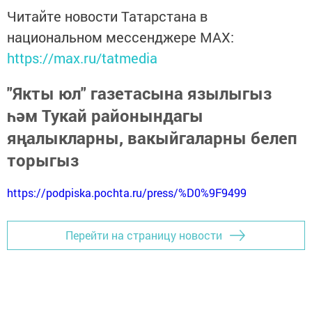
Читайте новости Татарстана в
национальном мессенджере MАХ:
https://max.ru/tatmedia
"Якты юл" газетасына язылыгыз
һәм Тукай районындагы
яңалыкларны, вакыйгаларны белеп
торыгыз
https://podpiska.pochta.ru/press/%D0%9F9499
Перейти на страницу новости