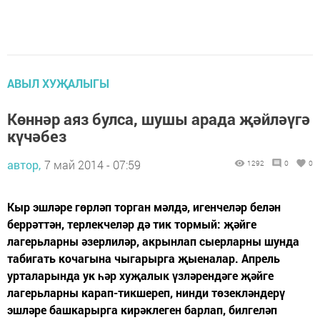
АВЫЛ ХУҖАЛЫГЫ
Көннәр аяз булса, шушы арада җәйләүгә
күчәбез
автор,
7 май 2014 - 07:59
1292
0
0
Кыр эшләре гөрләп торган мәлдә, игенчеләр белән
беррәттән, терлекчеләр дә тик тормый: җәйге
лагерьларны әзерлиләр, акрынлап сыерларны шунда
табигать кочагына чыгарырга җыеналар. Апрель
урталарында ук һәр хуҗалык үзләрендәге җәйге
лагерьларны карап-тикшереп, нинди төзекләндерү
эшләре башкарырга кирәклеген барлап, билгеләп