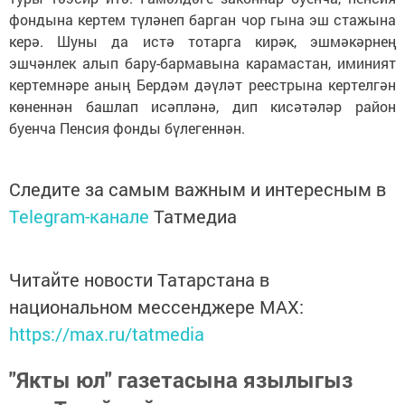
фондына кертем түләнеп барган чор гына эш стажына
керә. Шуны да истә тотарга кирәк, эшмәкәрнең
эшчәнлек алып бару-бармавына карамастан, иминият
кертемнәре аның Бердәм дәүләт реестрына кертелгән
көненнән башлап исәпләнә, дип кисәтәләр район
буенча Пенсия фонды бүлегеннән.
Следите за самым важным и интересным в
Telegram-канале
Татмедиа
Читайте новости Татарстана в
национальном мессенджере MАХ:
https://max.ru/tatmedia
"Якты юл" газетасына язылыгыз