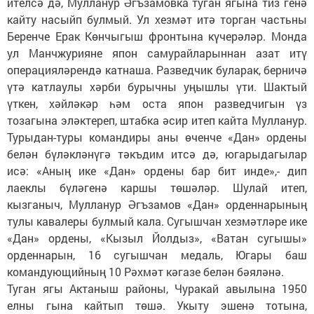
ителсә дә, Мулланур Әгъзамовка туган ягына тиз генә
кайту насыйп булмый. Ул хезмәт итә торган частьны
Беренче Ерак Көнчыгыш фронтына күчерәләр. Монда
ул Манчжурияне япон самурайларыннан азат итү
операцияләрендә катнаша. Разведчик буларак, берничә
үтә катлаулы хәрби бурычны уңышлы үти. Шактый
үткен, хәйләкәр һәм оста япон разведчигын үз
тозагына эләктереп, штабка әсир итеп кайта Мулланур.
Турыдан-туры командиры аны өченче «Дан» ордены
белән бүләкләнүгә тәкъдим итсә дә, югарыдагылар
исә: «Аның ике «Дан» ордены бар бит инде»,- дип
лаеклы бүләгенә каршы төшәләр. Шулай итеп,
кызганыч, Мулланур Әгъзамов «Дан» орденнарының
тулы кавалеры булмый кала. Сугышчан хезмәтләре ике
«Дан» ордены, «Кызыл Йолдыз», «Ватан сугышы»
орденнарын, 16 сугышчан медаль, Югары баш
командующийның 10 Рәхмәт кәгазе белән бәяләнә.
Туган ягы Актаныш районы, Чуракай авылына 1950
елны гына кайтып төшә. Укыту эшенә тотына,