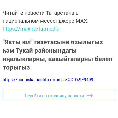
Читайте новости Татарстана в
национальном мессенджере MАХ:
https://max.ru/tatmedia
"Якты юл" газетасына язылыгыз
һәм Тукай районындагы
яңалыкларны, вакыйгаларны белеп
торыгыз
https://podpiska.pochta.ru/press/%D0%9F9499
Перейти на страницу новости