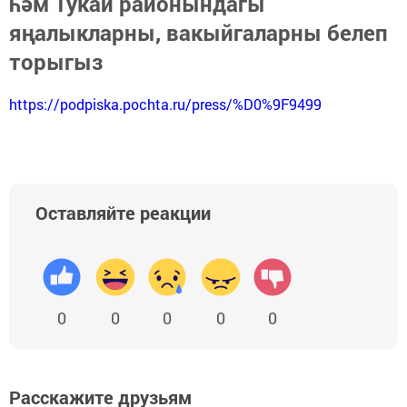
һәм Тукай районындагы
яңалыкларны, вакыйгаларны белеп
торыгыз
https://podpiska.pochta.ru/press/%D0%9F9499
Оставляйте реакции
0
0
0
0
0
Расскажите друзьям