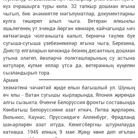
күз очрашырга туры килә. 32 тапкыр дошман ягына
чыгып, бик әһәмиятле мәгълүматлар, документларны
кулга төшереп алып чыга. Ветеран ялкынлы
яшьлегенең ут эчендә йөргән көннәре, кайчагында һич
көтмәгәндә чолганышта калып, берничә тәүлек буе
сугыша-сугыша үзебезнекеләр ягына чыга, Березина,
Днестр елгаларын кичкәндә безнең десантның дошман
утына эләгеп, йөзләрчә полкташларының су астына
китүләре, күпме еллар үтсә дә, ветеранның күңелен
сызландырып тора.
Армия
хезмәтенә чәчәктәй җиде елын багышлый ул. Шуның
өч елы - Ватан сугышы кырларында, Япония җирендә
алгы сызыкта. Өченче Белоруссия фронты составында
Көнбатыш Белоруссияне азат иткәч, Литва җирләрен,
Вильнюс, Каунас, Пруссиядәге Алленбург, Фридланд
шәһәрләрен азат итүдә, Кенигсбергны штурмлауда
катнаша. 1945 елның 9 мае Җиңү көне дип игълан