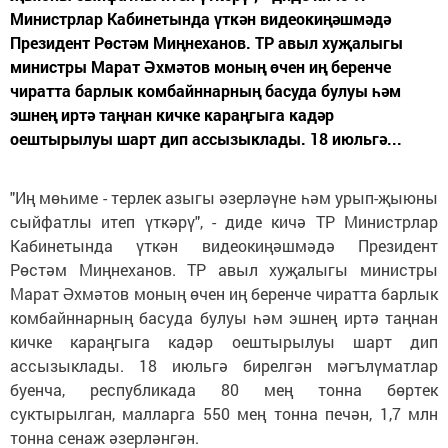
Министрлар Кабинетында үткән видеокиңәшмәдә
Президент Рөстәм Миңнеханов. ТР авыл хуҗалыгы
министры Марат Әхмәтов моның өчен иң беренче
чиратта барлык комбайннарның басуда булуы һәм
эшнең иртә таңнан кичке караңгыга кадәр
оештырылуы шарт дип ассызыклады. 18 июльгә...
"Иң мөһиме - терлек азыгы әзерләүне һәм урып-җыюны
сыйфатлы итеп үткәрү", - диде кичә ТР Министрлар
Кабинетында үткән видеокиңәшмәдә Президент
Рөстәм Миңнеханов. ТР авыл хуҗалыгы министры
Марат Әхмәтов моның өчен иң беренче чиратта барлык
комбайннарның басуда булуы һәм эшнең иртә таңнан
кичке караңгыга кадәр оештырылуы шарт дип
ассызыклады. 18 июльгә бирелгән мәгълүматлар
буенча, республикада 80 мең тонна бөртек
суктырылган, малларга 550 мең тонна печән, 1,7 млн
тонна сенаж әзерләнгән.