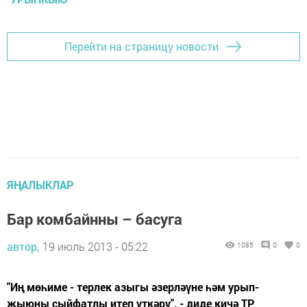
Перейти на страницу новости
ЯҢАЛЫКЛАР
Бар комбайнны – басуга
автор,
19 июль 2013 - 05:22
1085
0
0
"Иң мөһиме - терлек азыгы әзерләүне һәм урып-
җыюны сыйфатлы итеп үткәрү", - диде кичә ТР