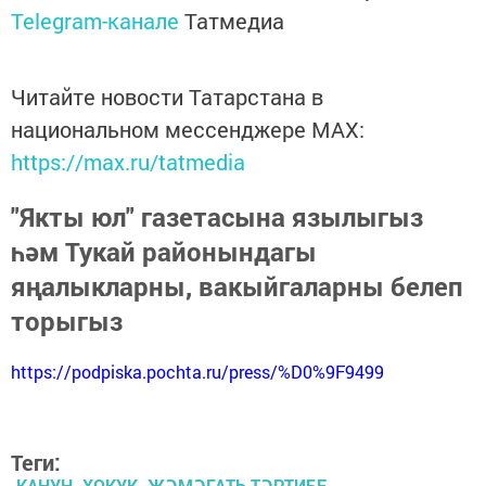
Telegram-канале
Татмедиа
Читайте новости Татарстана в
национальном мессенджере MАХ:
https://max.ru/tatmedia
"Якты юл" газетасына язылыгыз
һәм Тукай районындагы
яңалыкларны, вакыйгаларны белеп
торыгыз
https://podpiska.pochta.ru/press/%D0%9F9499
Теги:
КАНУН. ХОКУК. ҖӘМӘГАТЬ ТӘРТИБЕ