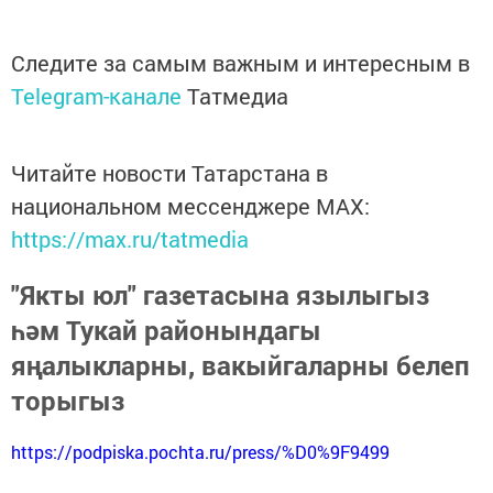
Следите за самым важным и интересным в
Telegram-канале
Татмедиа
Читайте новости Татарстана в
национальном мессенджере MАХ:
https://max.ru/tatmedia
"Якты юл" газетасына язылыгыз
һәм Тукай районындагы
яңалыкларны, вакыйгаларны белеп
торыгыз
https://podpiska.pochta.ru/press/%D0%9F9499