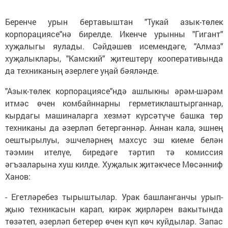
Беренче урын бертавыштан "Тукай азык-төлек
корпорациясе"нә бирелде. Икенче урынны "Гигант"
хуҗалыгы яулады. Сәйдәшев исемендәге, "Алмаз"
хуҗалыклары, "Камский" җитештерү кооперативында
да техниканың әзерлеге уңай бәяләнде.
"Азык-төлек корпорациясе"ндә ашлыкны әрәм-шәрәм
итмәс өчен комбайннарны герметиклаштырганнар,
кырдагы машиналарга хезмәт күрсәтүче башка төр
техниканы да әзерләп бетергәннәр. Аннан кала, эшнең
оештырылуы, эшчеләрнең махсус эш киеме белән
тәэмин ителүе, биредәге тәртип тә комиссия
әгъзаларына хуш килде. Хуҗалык җитәкчесе Мөсәнниф
Ханов:
- Егетләребез тырыштылар. Урак башланганчы урып-
җыю техникасын карап, кирәк җирләрен вакытында
төзәтеп, әзерләп бетерер өчен күп көч куйдылар. Запас