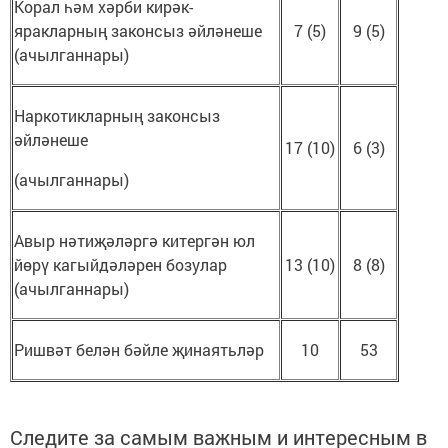
Корал һәм хәрби кирәк-
яракларның законсыз әйләнеше
7 (5)
9 (5)
(ачылганнары)
Наркотикларның законсыз
әйләнеше
17 (10)
6 (3)
(ачылганнары)
Авыр нәтиҗәләргә китергән юл
йөрү кагыйдәләрен бозулар
13 (10)
8 (8)
(ачылганнары)
Ришвәт белән бәйле җинаятьләр
10
53
Следите за самым важным и интересным в