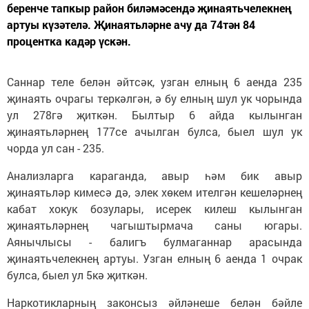
беренче тапкыр район биләмәсендә җинаятьчелекнең
артуы күзәтелә. Җинаятьләрне ачу да 74тән 84
процентка кадәр үскән.
Саннар теле белән әйтсәк, узган елның 6 аенда 235
җинаять очрагы теркәлгән, ә бу елның шул ук чорында
ул 278гә җиткән. Былтыр 6 айда кылынган
җинаятьләрнең 177се ачылган булса, быел шул ук
чорда ул сан - 235.
Анализларга караганда, авыр һәм бик авыр
җинаятьләр кимесә дә, элек хөкем ителгән кешеләрнең
кабат хокук бозулары, исерек килеш кылынган
җинаятьләрнең чагыштырмача саны югары.
Аянычлысы - балигъ булмаганнар арасында
җинаятьчелекнең артуы. Узган елның 6 аенда 1 очрак
булса, быел ул 5кә җиткән.
Наркотикларның законсыз әйләнеше белән бәйле