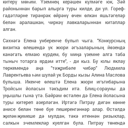
китерү мөһим. Үземнең керәшен күлмәге юк, Зәй
районыннан барып алырга туры килде, ди ул. Гореф-
гадәтләрне тирәнрәк өйрәнү өчен өлкән яшьтәгеләр
белән аралашкан, чиркәү лавкаларыннан китаплар
алган.
Сәхнәгә Елена унберенче булып чыга. "Конкурсның
визитка өлешендә үк жюри әгъзаларының йөзендә
канәгать елмаю күрдем, бу миңа үземне алга таба
тыныч тотарга ярдәм итте", - ди кыз. Бу юлы яклау
төркемендә аңа "тәҗрибәле чибәр" Людмила
Лаврентьева һәм шулай ук Борды кызы Алина Маслова
булыша. Икенче өлештә Елена жюри игътибарына
Тройсын йоласын тәкъдим итә. Блиц-сорауны да
уңышлы гына үтә. Бәйрәм өстәлен дә Елена йоласына
туры китереп әзерләгән. Иртәгә Питрау дигән көнне
әнисе белән төне буе пешеренгәннәр алар. Өстәлдә
җиләк-җимеше дә мулдан, тәкә итеннән ризыклар,
салкын эчемлекләр куелган була. Питрау төнендә