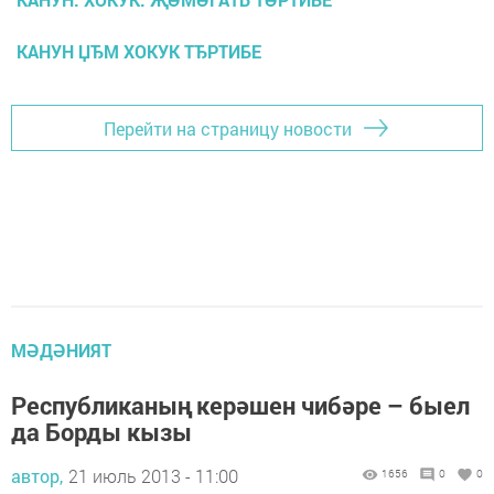
КАНУН ЏЂМ ХОКУК ТЂРТИБЕ
Перейти на страницу новости
МӘДӘНИЯТ
Республиканың керәшен чибәре – быел
да Борды кызы
автор,
21 июль 2013 - 11:00
1656
0
0