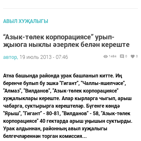
АВЫЛ ХУҖАЛЫГЫ
“Азык-төлек корпорациясе” урып-
җыюга ныклы әзерлек белән кереште
автор,
19 июль 2013 - 07:46
1484
0
0
Атна башында районда урак башланып китте. Иң
беренче булып бу эшкә "Гигант", "Чаллы-яшелчәсе",
"Алмаз", "Вилданов", "Азык-төлек корпорациясе"
хуҗалыклары кереште. Алар кырларга чыгып, арыш
чабарга, суктырырга керештеләр. Бүгенге көндә
"Ярыш", "Гигант" - 80-81, "Вилданов" - 58, "Азык-төлек
корпорациясе" 40 гектарда арыш уңышын суктырды.
Урак алдыннан, районның авыл хуҗалыгы
белгечләреннән торган комиссия...