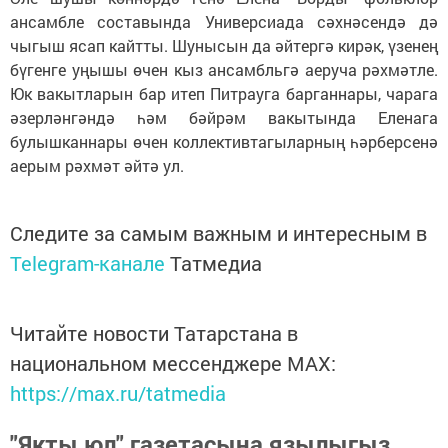
ансамбле составында Универсиада сәхнәсендә дә
чыгыш ясап кайтты. Шунысын да әйтергә кирәк, үзенең
бүгенге уңышы өчен кыз ансамбльгә аеруча рәхмәтле.
Юк вакытларын бар итеп Питрауга барганнары, чарага
әзерләнгәндә һәм бәйрәм вакытында Еленага
булышканнары өчен коллективтагыларның һәрберсенә
аерым рәхмәт әйтә ул.
Следите за самым важным и интересным в
Telegram-канале
Татмедиа
Читайте новости Татарстана в
национальном мессенджере MАХ:
https://max.ru/tatmedia
"Якты юл" газетасына язылыгыз