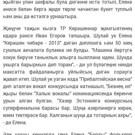
җыйган үлән шифалы була дигәнне истә тотып, Елена
әнисе белән бергә җиде төрле чәчәктән букет туплый
һәм аны да өстәлгә урнаштыра.
Җиңүче таҗын кызга ТР Керәшеннәр җәмгыятенең
идарә рәисе Иван Егоров тапшыра. Шулай ук Елена
"Керәшен чибәре - 2013" дигән дипломга һәм 50 мең
сумлык акчалата бүләккә ия булды. "Машина йөртүгә
хокук бирүче таныклык алырга хыяллана идем. Шунда
укырга барырмын дип торам", - ди ул бүләгеңне нинди
максатта файдаланырга уйлыйсың дигән сорауга
җавап итеп. Шулай ук узган язда "Прибалтийская весна"
дип аталган вокал конкурсында катнашып, "Безнең ил"
җыры белән "Халык вокалы" номинациясендә беренче
урын алган булган. "Хәзер Эстониягә конкурсның
суперфиналына барасы бар. Шуңа әзерләнергә кирәк,
кием тектерәсе бар. Калганын шуңа да тотармын ахры",
- ди Елена.
Әле шушы көннәрдә генә Елена "Борды" фольклор