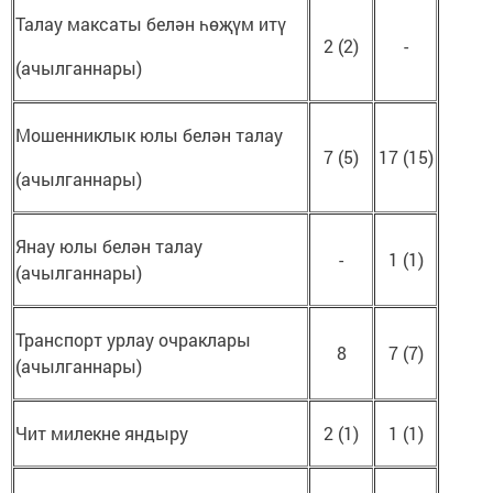
Талау максаты белән һөҗүм итү
2 (2)
-
(ачылганнары)
Мошенниклык юлы белән талау
7 (5)
17 (15)
(ачылганнары)
Янау юлы белән талау
-
1 (1)
(ачылганнары)
Транспорт урлау очраклары
8
7 (7)
(ачылганнары)
Чит милекне яндыру
2 (1)
1 (1)