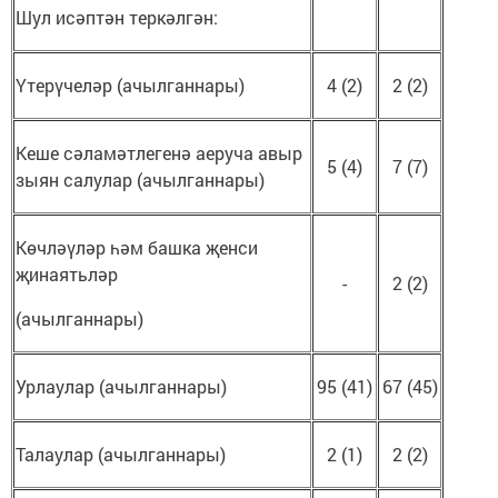
Шул исәптән теркәлгән:
Үтерүчеләр (ачылганнары)
4 (2)
2 (2)
Кеше сәламәтлегенә аеруча авыр
5 (4)
7 (7)
зыян салулар (ачылганнары)
Көчләүләр һәм башка җенси
җинаятьләр
-
2 (2)
(ачылганнары)
Урлаулар (ачылганнары)
95 (41)
67 (45)
Талаулар (ачылганнары)
2 (1)
2 (2)