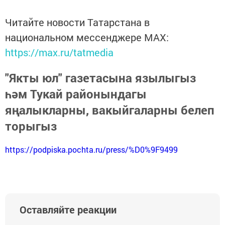
Читайте новости Татарстана в
национальном мессенджере MАХ:
https://max.ru/tatmedia
"Якты юл" газетасына язылыгыз
һәм Тукай районындагы
яңалыкларны, вакыйгаларны белеп
торыгыз
https://podpiska.pochta.ru/press/%D0%9F9499
Оставляйте реакции