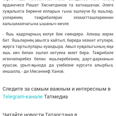
ярдәмчесе Ришат Хөснетдинов та катнашачак. Әлеге
хуҗалыкта беренче елларын гына эшләүче бу яшьләр,
үзләренең тәҗрибәлерәк хезмәттәшләреннән
калышмаячагына ышаныч көчле.
- Яшь кадрларның килүе бик сөендерә. Алмаш кирәк
бит. Яшьләрнең авылга кайтып, биредә хезмәт итүләре,
җиргә тартылулары куандыра. Авыл хуҗалыгының яңа
яшь көч белән эшләп китүенә өмет бирә. Тәҗрибәле
игенчеләребез белән яшьләребезнең дәрт-дәрманын
кушсак, урып-җыюда да үзебезне күрсәтә алырбыз,
иншалла, - ди Мөсәнниф Ханов.
Следите за самым важным и интересным в
Telegram-канале
Татмедиа
Читайте новости Татарстана в