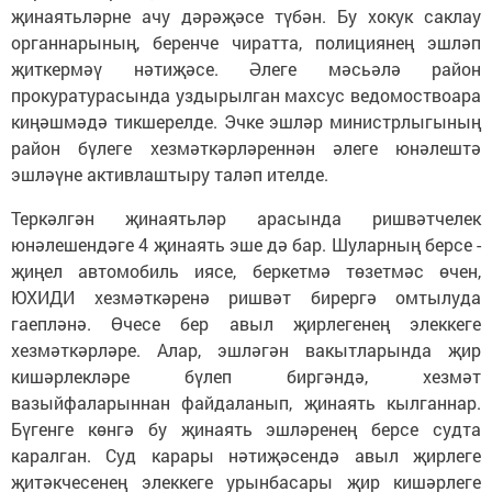
җинаятьләрне ачу дәрәҗәсе түбән. Бу хокук саклау
органнарының, беренче чиратта, полициянең эшләп
җиткермәү нәтиҗәсе. Әлеге мәсьәлә район
прокуратурасында уздырылган махсус ведомоствоара
киңәшмәдә тикшерелде. Эчке эшләр министрлыгының
район бүлеге хезмәткәрләреннән әлеге юнәлештә
эшләүне активлаштыру таләп ителде.
Теркәлгән җинаятьләр арасында ришвәтчелек
юнәлешендәге 4 җинаять эше дә бар. Шуларның берсе -
җиңел автомобиль иясе, беркетмә төзетмәс өчен,
ЮХИДИ хезмәткәренә ришвәт бирергә омтылуда
гаепләнә. Өчесе бер авыл җирлегенең элеккеге
хезмәткәрләре. Алар, эшләгән вакытларында җир
кишәрлекләре бүлеп биргәндә, хезмәт
вазыйфаларыннан файдаланып, җинаять кылганнар.
Бүгенге көнгә бу җинаять эшләренең берсе судта
каралган. Суд карары нәтиҗәсендә авыл җирлеге
җитәкчесенең элеккеге урынбасары җир кишәрлеге