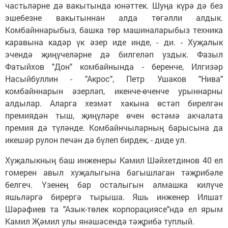
частьләрне дә вакытында юнәттек. Шуңа күрә дә без
эшебезне вакытыннан алда төгәлли алдык.
Комбайннарыбыз, башка төр машиналарыбыз техника
каравына кадәр үк әзер иде инде, - ди. - Хуҗалык
эчендә җиңүчеләрне дә билгеләп уздык. Фазыл
Фатыйхов "Дон" комбайнында - беренче, Илгизәр
Насыйбуллин - "Акрос", Петр Ушаков "Нива"
комбайннарын әзерләп, икенче-өченче урыннарны
алдылар. Аларга хезмәт хакына өстәп бирелгән
премиядән тыш, җиңүләре өчен өстәмә акчалата
премия дә түләнде. Комбайнчыларның барысына да
икешәр рулон печән дә бүлеп бирдек, - диде ул.
Хуҗалыкның баш инженеры Камил Шәйхетдинов 40 ел
гомерен авыл хуҗалыгына багышлаган тәҗрибәле
белгеч. Үзенең бар осталыгын алмашка килүче
яшьләргә бирергә тырыша. Яшь инженер Илшат
Шәрәфиев та "Азык-төлек корпорациясе"ндә ел ярым
Камил Җәмил улы янәшәсендә тәҗрибә туплый.