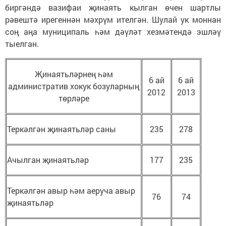
биргәндә вазифаи җинаять кылган өчен шартлы
рәвештә ирегеннән мәхрүм ителгән. Шулай ук моннан
соң аңа муниципаль һәм дәүләт хезмәтендә эшләү
тыелган.
Җинаятьләрнең һәм
6 ай
6 ай
административ хокук бозуларның
2012
2013
төрләре
Теркәлгән җинаятьләр саны
235
278
Ачылган җинаятьләр
177
235
Теркәлгән авыр һәм аеруча авыр
76
74
җинаятьләр