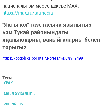
национальном мессенджере MАХ:
https://max.ru/tatmedia
"Якты юл" газетасына язылыгыз
һәм Тукай районындагы
яңалыкларны, вакыйгаларны белеп
торыгыз
https://podpiska.pochta.ru/press/%D0%9F9499
Теги:
УРАК
АВЫЛ ХУЌАЛЫГЫ
УРЫПЌЫЮ