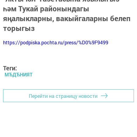
һәм Тукай районындагы
яңалыкларны, вакыйгаларны белеп
торыгыз
https://podpiska.pochta.ru/press/%D0%9F9499
Теги:
МЂДЂНИЯТ
Перейти на страницу новости