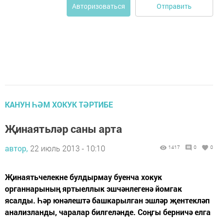
Отправить
Авторизоваться
КАНУН ҺӘМ ХОКУК ТӘРТИБЕ
Җинаятьләр саны арта
автор,
22 июль 2013 - 10:10
1417
0
0
Җинаятьчелекне булдырмау буенча хокук
органнарының яртыеллык эшчәнлегенә йомгак
ясалды. Һәр юнәлештә башкарылган эшләр җентекләп
анализланды, чаралар билгеләнде. Соңгы берничә елга