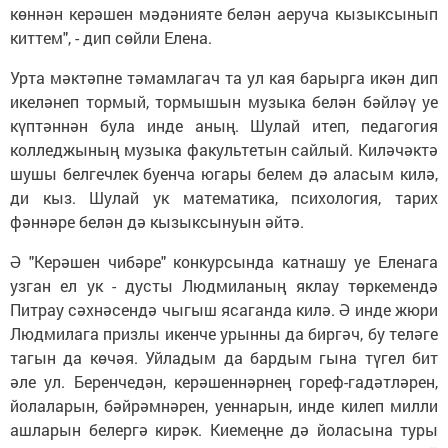
көннән керәшен мәдәнияте белән аеруча кызыксынып
киттем", - дип сөйли Елена.
Урта мәктәпне тәмамлагач та ул кая барырга икән дип
икеләнеп тормый, тормышын музыка белән бәйләү уе
күптәннән була инде аның. Шулай итеп, педагогия
колледжының музыка факультетын сайлый. Киләчәктә
шушы белгечлек буенча югары белем дә аласым килә,
ди кыз. Шулай ук математика, психология, тарих
фәннәре белән дә кызыксынуын әйтә.
Ә "Керәшен чибәре" конкурсында катнашу уе Еленага
узган ел ук - дусты Людмиланың яклау төркемендә
Питрау сәхнәсендә чыгыш ясаганда килә. Ә инде жюри
Людмилага призлы икенче урынны да биргәч, бу теләге
тагын да көчәя. Уйладым да бардым гына түгел бит
әле ул. Беренчедән, керәшеннәрнең гореф-гадәтләрен,
йолаларын, бәйрәмнәрен, уеннарын, инде килеп милли
ашларын белергә кирәк. Киемеңне дә йоласына туры