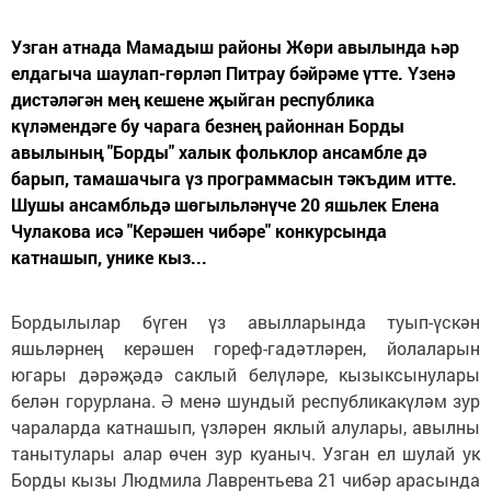
Узган атнада Мамадыш районы Жөри авылында һәр
елдагыча шаулап-гөрләп Питрау бәйрәме үтте. Үзенә
дистәләгән мең кешене җыйган республика
күләмендәге бу чарага безнең районнан Борды
авылының "Борды" халык фольклор ансамбле дә
барып, тамашачыга үз программасын тәкъдим итте.
Шушы ансамбльдә шөгыльләнүче 20 яшьлек Елена
Чулакова исә "Керәшен чибәре" конкурсында
катнашып, унике кыз...
Бордылылар бүген үз авылларында туып-үскән
яшьләрнең керәшен гореф-гадәтләрен, йолаларын
югары дәрәҗәдә саклый белүләре, кызыксынулары
белән горурлана. Ә менә шундый республикакүләм зур
чараларда катнашып, үзләрен яклый алулары, авылны
танытулары алар өчен зур куаныч. Узган ел шулай ук
Борды кызы Людмила Лаврентьева 21 чибәр арасында