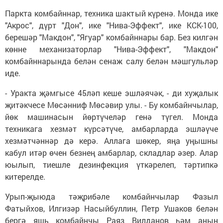
Паркта комбайннар, техника шактый күренә. Монда ике
"Акрос", дүрт "Дон", ике "Нива-Эффект", ике КСК-100,
берешәр "Макдон", "Ягуар" комбайннары бар. Без килгән
көнне механизаторлар "Нива-Эффект", "Макдон"
комбайннарында белән сенаж салу белән мәшгульләр
иде.
- Уракта җәмгысе 45ләп кеше эшләячәк, - ди хуҗалык
җитәкчесе Мөсәнниф Мөсәвир улы. - Бу комбайнчылар,
йөк машинасын йөртүчеләр генә түгел. Монда
техникага хезмәт күрсәтүче, амбарларда эшләүче
хезмәтчәннәр дә керә. Аллага шөкер, яңа уңышны
кабул итәр өчен безнең амбарлар, складлар әзер. Алар
юылып, тиешле дезинфекция үткәрелеп, тәртипкә
китерелде.
Урып-җыюда тәҗрибәле комбайнчылар Фазыл
Фатыйхов, Илгизәр Насыйбуллин, Петр Ушаков белән
бергә яшь комбайнчы Раяз Вилданов һәм аның