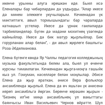
икенче урынны алуга ирешкән иде. Быел исә
Еленалары бар чибәрләрдән дә уздырды. "Алар икесе
дә минем элеккеге укучыларым. Кечкенәдән үк
мәктәптәге, авыл тормышындагы бар чараларда
катнашып үстеләр. Икесе дә үрнәк гаиләләрдә
тәрбияләнделәр. Бүген дә мәдәни мохитнең үзәгендә
кайныйлар. Икесе дә бик матур җырлыйлар. Бик
горурланам алар белән", - ди авыл җирлеге башлыгы
Роза Әбделмәнова.
Елена бүгенге көндә Яр Чаллы педагогия колледжының
музыка факультетында белем ала, быел ул өченче
курсны тәмамлаган. Кечкенәдән җырга-моңга гашыйк
кыз ул. Гомумән, нәселләре белән моңлылар. Әбисе
Елена да җыр яраткан, әнисе Вера фольклор
ансамблендә җырлый. Елена да өч яшьтән үк әнисенә
ияреп ансамбльгә йөргән. Беренче керәшен җырын -
"Безнең ил"не миңа ансамбльнең ул вакыттагы
баянчысы Иван Васильевич Чернов өйрәтте. Шул