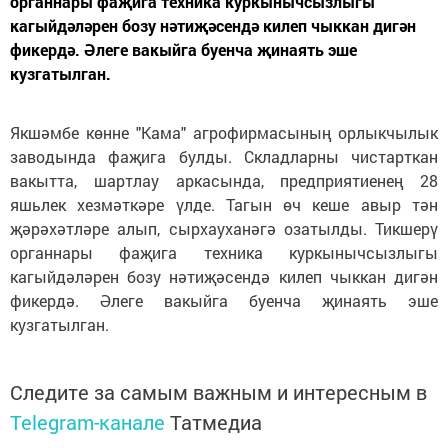
органнары фаҗига техника куркынычсызлыгы
кагыйдәләрен бозу нәтиҗәсендә килеп чыккан дигән
фикердә. Әлеге вакыйга буенча җинаять эше
кузгатылган.
Якшәмбе көнне "Кама" агрофирмасының орлыкчылык
заводында фаҗига булды. Складларны чистарткан
вакытта, шартлау аркасында, предприятиенең 28
яшьлек хезмәткәре үлде. Тагын өч кеше авыр тән
җәрәхәтләре алып, сырхауханәгә озатылды. Тикшерү
органнары фаҗига техника куркынычсызлыгы
кагыйдәләрен бозу нәтиҗәсендә килеп чыккан дигән
фикердә. Әлеге вакыйга буенча җинаять эше
кузгатылган.
Следите за самым важным и интересным в
Telegram-канале
Татмедиа