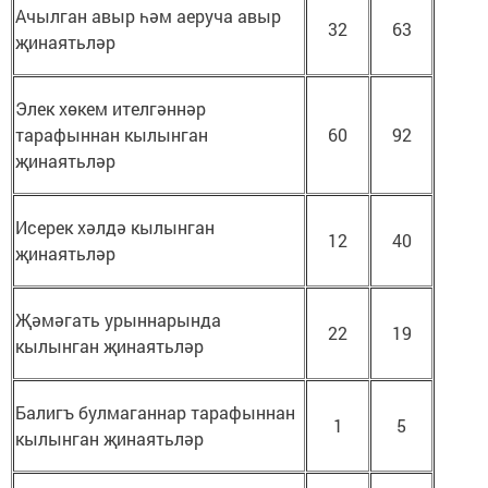
Ачылган авыр һәм аеруча авыр
32
63
җинаятьләр
Элек хөкем ителгәннәр
тарафыннан кылынган
60
92
җинаятьләр
Исерек хәлдә кылынган
12
40
җинаятьләр
Җәмәгать урыннарында
22
19
кылынган җинаятьләр
Балигъ булмаганнар тарафыннан
1
5
кылынган җинаятьләр