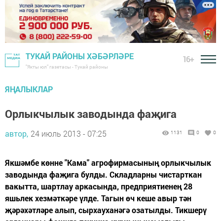
ТУКАЙ РАЙОНЫ ХӘБӘРЛӘРЕ
16+
"Якты юл" газетасы - Тукай районы
ЯҢАЛЫКЛАР
Орлыкчылык заводында фаҗига
автор,
24 июль 2013 - 07:25
1131
0
0
Якшәмбе көнне "Кама" агрофирмасының орлыкчылык
заводында фаҗига булды. Складларны чистарткан
вакытта, шартлау аркасында, предприятиенең 28
яшьлек хезмәткәре үлде. Тагын өч кеше авыр тән
җәрәхәтләре алып, сырхауханәгә озатылды. Тикшерү